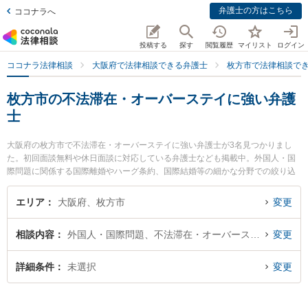
弁護士の方はこちら
ココナラへ
投稿する
探す
閲覧履歴
マイリスト
ログイン
ココナラ法律相談
大阪府で法律相談できる弁護士
枚方市で法律相談で
枚方市の不法滞在・オーバーステイに強い弁護
士
大阪府の枚方市で不法滞在・オーバーステイに強い弁護士が3名見つかりまし
た。初回面談無料や休日面談に対応している弁護士なども掲載中。外国人・国
際問題に関係する国際離婚やハーグ条約、国際結婚等の細かな分野での絞り込
み検索もでき便利です。特に大昭法律事務所の重光 健太郎弁護士や弁護士法人
東部おおさか ひらかたエール法律事務所の深水 周子弁護士、古山綜合法律事務
エリア
大阪府、枚方市
変更
所の芝 光治弁護士のプロフィール情報や弁護士費用、強みなどが注目されてい
ます。『枚方市で土日や夜間に発生した不法滞在・オーバーステイのトラブル
相談内容
外国人・国際問題、不法滞在・オーバーステイ
変更
を今すぐに弁護士に相談したい』『不法滞在・オーバーステイのトラブル解決
の実績豊富な近くの弁護士を検索したい』『初回相談無料で不法滞在・オーバ
ーステイを法律相談できる枚方市内の弁護士に相談予約したい』などでお困り
詳細条件
未選択
変更
の相談者さんにおすすめです。