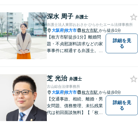
分】
深水 周子
弁護士
弁護士法人東部おおさか ひらかたエール法律事務所
大阪府
枚方市
枚方市駅
から徒歩1分
|
【枚方市駅徒歩1分】離婚問
詳細を見
題・不貞慰謝料請求などの家
る
事事件に精通する弁護士。依
頼者さまと同じ目線に立ち、
最善の解決方法をご提案。次
のステップへ進むお手伝いを
芝 光治
致します。どんなお悩みで
弁護士
も、ご相談ください。【キッ
古山綜合法律事務所
ズスペースあり】
大阪府
枚方市
枚方市駅
から徒歩0分
|
【交通事故、相続、離婚・男
詳細を見
女問題、債務整理、未払残業
る
代は初回面談無料】【「枚方
市駅」から徒歩30秒】じっく
りとお話を聞く姿勢を大切に
し、依頼者様の状況を十分に