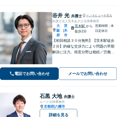
着地点を探り、交渉を重ねます【初回
相談無料】
谷井 光
弁護士
インタビューを見る
弁護士法人茨木あさひ法律事務所
大
茨
茨木駅
から
営業時間：本
阪
木
|
日定休日
徒歩2分
府
市
【初回相談３０分無料】【茨木駅徒歩
２分】的確な交渉力により問題の早期
解決に注力。得意分野は相続／労働／
不倫慰謝料／刑事事件。解決までの過
程にもこだわり、ご意向を汲んだ満足
度の高い解決を目指します。まずはお
電話でお問い合わせ
メールでお問い合わせ
気軽にお電話下さい。
石黒 大地
弁護士
ルーク法律事務所
京都府
八幡市
|
詳細を見る