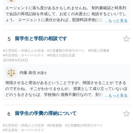
エージェントに落ち度があるかもしれませんね。 契約書確認と時系列
で会話の再現記録を作成して、お近くの弁護士に 相談するといいでし
ょう。 エージェントに責任があれば、慰謝料請求他になるでしょう。
5
留学生と学院の相談です
#入管対応・外国人との交渉
#入管書類の申請サポート
#外国人労働者
#不法滞在・オーバーステイ
#外国人の訴訟支援
2019年4月24日
内藤 政信
弁護士
帰国させると脅迫があるということですが、帰国させることが できる
のですかね。 そこがわかりませんが。 授業として成り立っていないほ
どのうるささならば、学校側の 債務不履行なので、契約解除、あるい
は授業料減額の請求 も可能であろと思いますね。 学校側の出方によっ
て、在留資格に問題が出るといけません から、その点が気になるとこ
ろですね。
6
留学生の学費の滞納について
#入管対応・外国人との交渉
#在留資格
#入管書類の申請サポート
#不法滞在・オーバーステイ