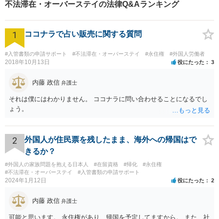
不法滞在・オーバーステイの法律Q&Aランキング
1
ココナラで占い販売に関する質問
#入管書類の申請サポート
#不法滞在・オーバーステイ
#永住権
#外国人労働者
2018年10月13日
役にたった
3
内藤 政信
弁護士
それは僕にはわかりません。 ココナラに問い合わせることになるでし
ょう。
2
外国人が住民票を残したまま、海外への帰国はで
きるか？
#外国人の家族問題を抱える日本人
#在留資格
#帰化
#永住権
#不法滞在・オーバーステイ
#入管書類の申請サポート
2024年1月12日
役にたった
2
内藤 政信
弁護士
可能と思います。 永住権があり、帰国を予定してますから。 また、社