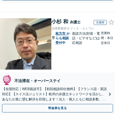
小杉 和
弁護士
京都府
法律事務所オフィス・エトワレ
営業時
枚方市
か
面談方法(対面・電
らも相談
話・ビデオなど)は
間：本日
受付中
応相談
定休日
不法滞在・オーバーステイ
【全国対応｜WEB面談可】【初回相談60分無料】【フランス語・英語
対応】【スイス法ジュリスト】欧州の弁護士ネットワークを活かし、
あなたが真に望む解決を目指します！法人・個人ともに相談多数。細
やかな連絡と粘り強い交渉を徹底【休日・夜間相談可】
料金表を見る