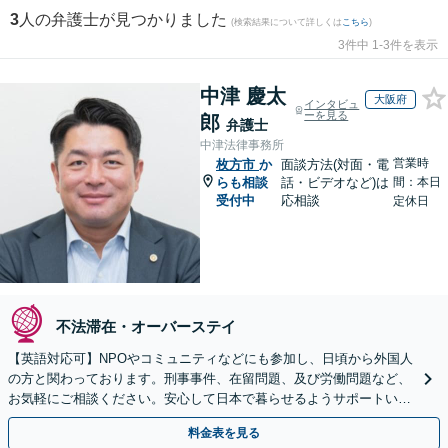
3
人の弁護士が見つかりました
(検索結果について詳しくは
こちら
)
3件中 1-3件を表示
中津 慶太
大阪府
インタビュ
ーを見る
郎
弁護士
中津法律事務所
営業時
枚方市
か
面談方法(対面・電
らも相談
話・ビデオなど)は
間：本日
受付中
応相談
定休日
不法滞在・オーバーステイ
【英語対応可】NPOやコミュニティなどにも参加し、日頃から外国人
の方と関わっております。刑事事件、在留問題、及び労働問題など、
お気軽にご相談ください。安心して日本で暮らせるようサポートいた
します【夜間・休日相談OK】【北浜駅2分】
料金表を見る