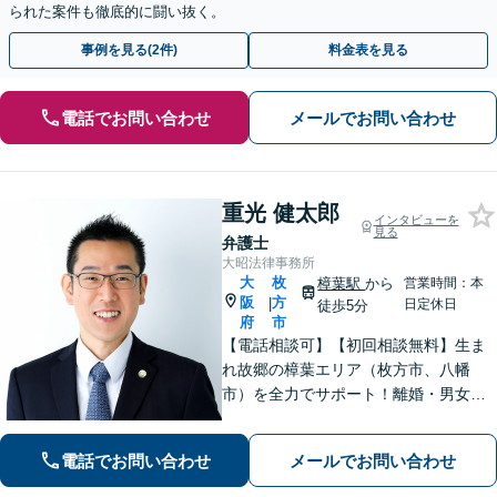
られた案件も徹底的に闘い抜く。
事例を見る(2件)
料金表を見る
電話でお問い合わせ
メールでお問い合わせ
重光 健太郎
インタビューを
見る
弁護士
大昭法律事務所
大
枚
樟葉駅
から
営業時間：本
阪
方
|
日定休日
徒歩5分
府
市
【電話相談可】【初回相談無料】生ま
れ故郷の樟葉エリア（枚方市、八幡
市）を全力でサポート！離婚・男女問
題／相続問題／刑事事件／労働問題／
交通事故などに注力。どんな小さなお
電話でお問い合わせ
メールでお問い合わせ
悩みでお気軽にご相談ください【夜
間・休日面談】【完全個室】【樟葉駅5