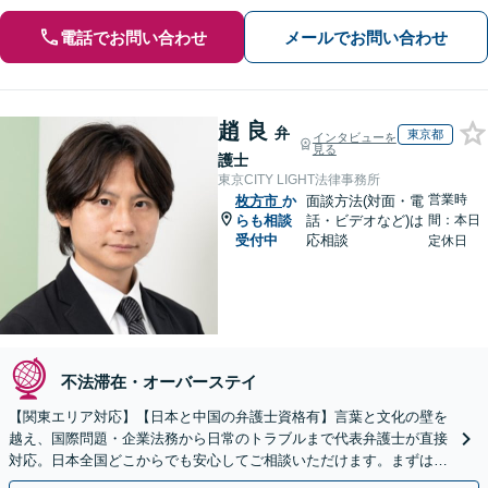
電話でお問い合わせ
メールでお問い合わせ
趙 良
弁
東京都
インタビューを
見る
護士
東京CITY LIGHT法律事務所
営業時
枚方市
か
面談方法(対面・電
らも相談
話・ビデオなど)は
間：本日
受付中
応相談
定休日
不法滞在・オーバーステイ
【関東エリア対応】【日本と中国の弁護士資格有】言葉と文化の壁を
越え、国際問題・企業法務から日常のトラブルまで代表弁護士が直接
対応。日本全国どこからでも安心してご相談いただけます。まずは一
歩を踏み出してみませんか。【初回相談無料】