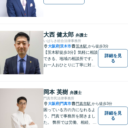
大西 健太郎
弁護士
いばらき総合法律事務所
大阪府
茨木市
茨木駅
から徒歩3分
|
【茨木駅徒歩3分】気軽に相談
詳細を見
できる、地域の相談所です。
る
お一人おひとりに丁寧に対応
し、納得のいく解決へと導き
ます。離婚・交通事故・遺産
相続など、幅広く対応可能◎
お困りごとがあれば、すぐに
岡本 英樹
弁護士
ご相談を！
門真市民法律事務所
大阪府
門真市
門真市駅
から徒歩3分
|
困っている方の力になれるよ
詳細を見
う、門真で事務所を開きまし
る
た。 弊所では労働、相続、離