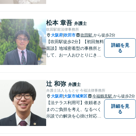
婚、交通事故、不動産、破
産、中小企業法務その他様々
な法律相談を承っておりま
す。
松本 章吾
弁護士
吹田駅前法律事務所
大阪府
吹田市
吹田駅
から徒歩2分
|
【吹田駅徒歩2分】【初回無料
詳細を見
面談】地域密着型の事務所と
る
して、お一人おひとりにきめ
細やかなリーガルサービスを
ご提供します。離婚・相続・
刑事事件など、幅広いお困り
ごとに対応！まずは無料相談
辻 和弥
弁護士
にお越しください。【完全個
弁護士法人ももとせ 今福法律事務所
室対応】
大阪府
大阪市城東区
今福鶴見駅
から徒歩2分
|
【法テラス利用可】依頼者さ
詳細を見
まのご負担を考え、なるべく
る
示談での解決を心掛け対応い
たします。コミュニケーショ
ン力と精神的なタフさが強
み。依頼者さまにとって身近