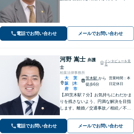
ます。不動産・建築トラブル／借金問
題／相続など身近な法律トラブルはお
気軽にご相談ください。【初回相談無
料（一部除く）】【夜間・休日の相談
可能】
電話でお問い合わせ
メールでお問い合わせ
河野 嵩士
弁護
インタビューを見
る
士
柏葉法律事務所
大
茨
茨木駅
から
営業時間：本
阪
木
|
日定休日
徒歩6分
府
市
【JR茨木駅７分】お気持ちにわだかま
りを残さないよう、円満な解決を目指
します。離婚／交通事故／相続／不動
産といった民事事件、わいせつや窃盗
などの刑事事件にも幅広く対応。紛争
電話でお問い合わせ
メールでお問い合わせ
化してしてしまった問題も、より良い