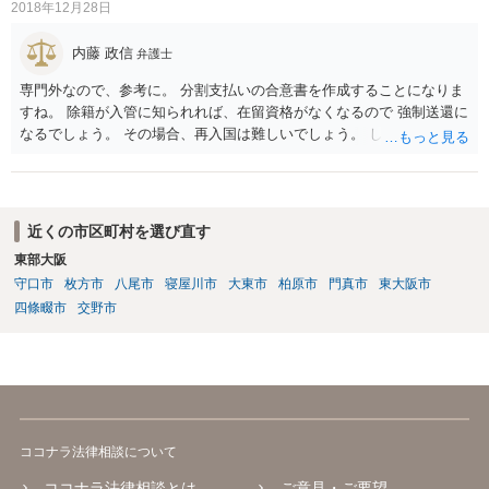
2018年12月28日
内藤 政信
弁護士
専門外なので、参考に。 分割支払いの合意書を作成することになりま
すね。 除籍が入管に知られれば、在留資格がなくなるので 強制送還に
なるでしょう。 その場合、再入国は難しいでしょう。 したがって、結
婚ビザに変更を考えているのでしょう。 ビザの変更も、除籍だと難し
いように思いますね。
近くの市区町村を選び直す
東部大阪
守口市
枚方市
八尾市
寝屋川市
大東市
柏原市
門真市
東大阪市
四條畷市
交野市
ココナラ法律相談について
ココナラ法律相談とは
ご意見・ご要望