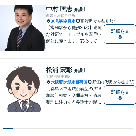
で頼れる弁護士を目指しま
中村 匡志
弁護士
す。【休日相談可】【今福鶴
西奈良法律事務所
見駅2分】
奈良県
奈良市
富雄駅
から徒歩1分
|
【富雄駅から徒歩30秒】迅速
詳細を見
な対応で、トラブルを素早い
る
解決に導きます。安心して話
せる雰囲気ですので、まずは
お気軽にご相談ください。刑
事事件・離婚/男女問題・相
続・遺言・交通事故・借金・
松浦 宏彰
弁護士
債務整理などはお任せくださ
都島法律事務所
い。
大阪府
大阪市都島区
野江内代駅
から徒歩3分
|
【都島区で地域密着型の法律
詳細を見
相談】相続・交通事故・債務
る
整理に注力する弁護士が親身
に対応。費用や手続きを明確
に説明し、あなたの不安を解
消します。大阪市都島区の皆
様、まずはお気軽にご連絡く
ださい。初回面談予約受付中