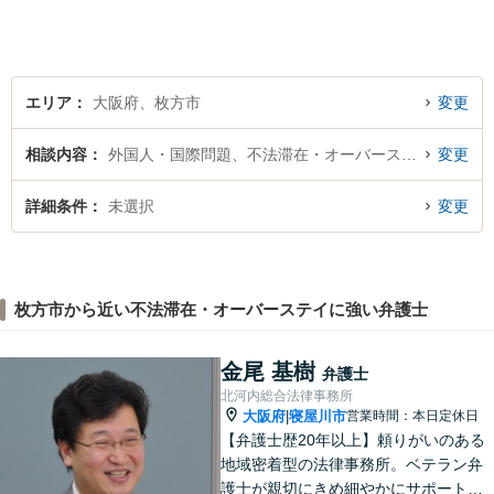
ヒアリングし、あらゆる観点
から解決策をご提案してまい
ります。
エリア
大阪府、枚方市
変更
相談内容
外国人・国際問題、不法滞在・オーバーステイ
変更
詳細条件
未選択
変更
枚方市から近い不法滞在・オーバーステイに強い弁護士
金尾 基樹
弁護士
北河内総合法律事務所
大阪府
寝屋川市
営業時間：本日定休日
|
【弁護士歴20年以上】頼りがいのある
地域密着型の法律事務所。ベテラン弁
護士が親切にきめ細やかにサポートし