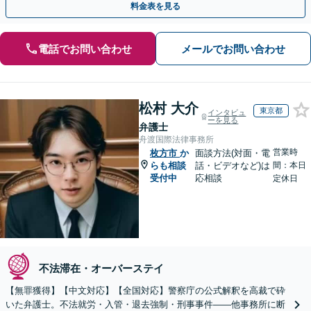
料金表を見る
電話でお問い合わせ
メールでお問い合わせ
松村 大介
東京都
インタビュ
ーを見る
弁護士
舟渡国際法律事務所
営業時
枚方市
か
面談方法(対面・電
らも相談
話・ビデオなど)は
間：本日
受付中
応相談
定休日
不法滞在・オーバーステイ
【無罪獲得】【中文対応】【全国対応】警察庁の公式解釈を高裁で砕
いた弁護士。不法就労・入管・退去強制・刑事事件——他事務所に断