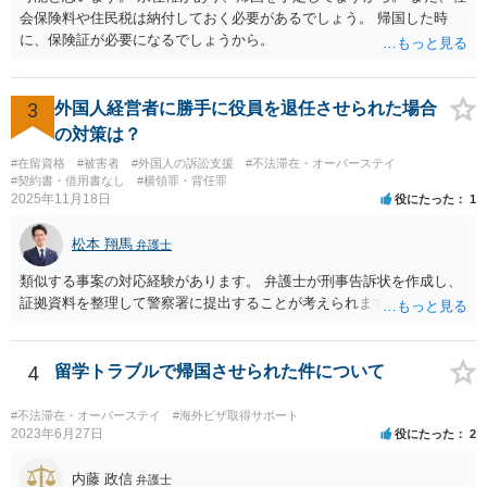
会保険料や住民税は納付しておく必要があるでしょう。 帰国した時
に、保険証が必要になるでしょうから。
3
外国人経営者に勝手に役員を退任させられた場合
の対策は？
#在留資格
#被害者
#外国人の訴訟支援
#不法滞在・オーバーステイ
#契約書・借用書なし
#横領罪・背任罪
2025年11月18日
役にたった
1
松本 翔馬
弁護士
類似する事案の対応経験があります。 弁護士が刑事告訴状を作成し、
証拠資料を整理して警察署に提出することが考えられます。
4
留学トラブルで帰国させられた件について
#不法滞在・オーバーステイ
#海外ビザ取得サポート
2023年6月27日
役にたった
2
内藤 政信
弁護士