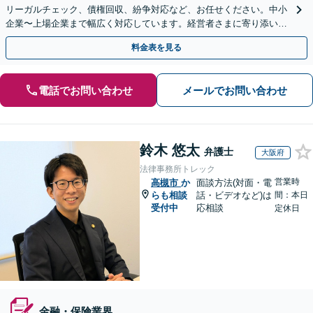
リーガルチェック、債権回収、紛争対応など、お任せください。中小
企業〜上場企業まで幅広く対応しています。経営者さまに寄り添い、
背中を後押しできるよう尽力いたします。
料金表を見る
電話でお問い合わせ
メールでお問い合わせ
鈴木 悠太
弁護士
大阪府
法律事務所トレック
営業時
高槻市
か
面談方法(対面・電
らも相談
話・ビデオなど)は
間：本日
受付中
応相談
定休日
金融・保険業界