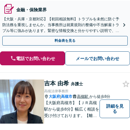
金融・保険業界
【大阪・兵庫・京都対応】【初回相談無料】トラブルを未然に防ぐ予
防法務を重視しませんか。当事務所は就業規則の整備や不当解雇トラ
ブル等に強みがあります。緊密な情報交換と分かりやすい説明で、経
営の安定を支えます。スポット相談も歓迎！
料金表を見る
電話でお問い合わせ
メールでお問い合わせ
吉本 由希
弁護士
高槻法律事務所
大阪府
高槻市
高槻駅
から徒歩8分
|
【大阪府高槻市】【ＪＲ高槻
詳細を見
駅から徒歩8分】幅広く相談を
る
受け付けております。【離
婚】【借金】【労働問題】な
どのトラブル解決から、【相