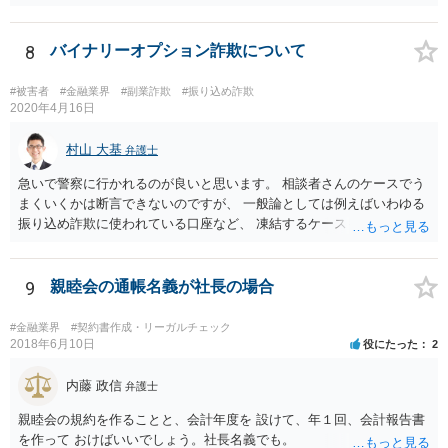
閣府令で定める要件も含む）を満たす場合には、為替取引に該当する
ことが明らかにされました。 この資金決済法第２条の２の定める一
定の要件（内閣府令で定める要件も含む）については、該当条文を見
8
バイナリーオプション詐欺について
るだけではなかなか理解し難いところがあるかと思いますし、この掲
示板で回答するには限界がありますので、この分野に詳しそうな弁護
#被害者
#金融業界
#副業詐欺
#振り込め詐欺
士の方に直接相談なさってみて下さい。 （資金決済法） 第二条の二
2020年4月16日
金銭債権を有する者（以下この条において「受取人」という。）から
の委託、受取人からの金銭債権の譲受けその他これらに類する方法に
村山 大基
弁護士
より、当該金銭債権に係る債務者又は当該債務者からの委託（二以上
急いで警察に行かれるのが良いと思います。 相談者さんのケースでう
の段階にわたる委託を含む。）その他これに類する方法により支払を
まくいくかは断言できないのですが、 一般論としては例えばいわゆる
行う者から弁済として資金を受け入れ、又は他の者に受け入れさせ、
振り込め詐欺に使われている口座など、 凍結するケースもありますの
当該受取人に当該資金を移動させる行為（当該資金を当該受取人に交
で、できるだけ早く行って相談しましょう。
付することにより移動させる行為を除く。）であって、受取人が個人
（事業として又は事業のために受取人となる場合におけるものを除
9
親睦会の通帳名義が社長の場合
く。）であることその他の内閣府令で定める要件を満たすものは、為
替取引に該当するものとする
#金融業界
#契約書作成・リーガルチェック
2018年6月10日
役にたった
2
内藤 政信
弁護士
親睦会の規約を作ることと、会計年度を 設けて、年１回、会計報告書
を作って おけばいいでしょう。社長名義でも。