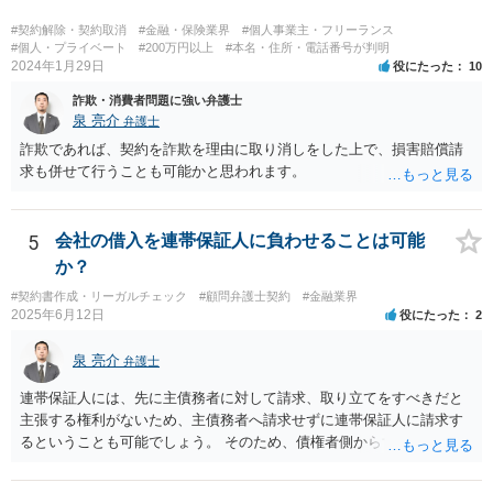
ど、具体的な義務違反と損害との因果関係を主張・立証する必要があ
ります。なお、在職中から会計処理や現金管理の不自然さを認識して
#契約解除・契約取消
#金融・保険業界
#個人事業主・フリーランス
いた、部下に過度な権限を与えたまま放置していた、退職時に重要な
#個人・プライベート
#200万円以上
#本名・住所・電話番号が判明
2024年1月29日
役にたった
10
情報を引き継がなかった等の事情があれば、会社から問題視される可
能性はあるでしょう。 対応としては、まず会社から何を求められてい
詐欺・消費者問題に強い弁護士
るのかを明確にすることが重要です。謝罪、調査協力、金銭負担、始
泉 亮介
弁護士
末書提出など、求められている内容によって対応は異なります。不用
詐欺であれば、契約を詐欺を理由に取り消しをした上で、損害賠償請
意に責任を認める文書を作成したり、損害負担を約束したりすること
求も併せて行うことも可能かと思われます。
は避けるべきです。一方で、在職中の業務内容、権限分掌、引継ぎ資
料、不正を認識していなかった事情を整理し、必要な範囲で調査に協
力することは考えられます。 仮に、金銭請求や責任追及を示唆されて
5
会社の借入を連帯保証人に負わせることは可能
いる場合には、会社とのやり取りを保存し、弁護士に相談したうえで
か？
対応なさった方がよいでしょう。
#契約書作成・リーガルチェック
#顧問弁護士契約
#金融業界
2025年6月12日
役にたった
2
泉 亮介
弁護士
連帯保証人には、先に主債務者に対して請求、取り立てをすべきだと
主張する権利がないため、主債務者へ請求せずに連帯保証人に請求す
るということも可能でしょう。 そのため、債権者側からすれば、会社
が払えない場合に連帯保証人に請求できるものではなく、どちらに請
求しても良いものとなります。