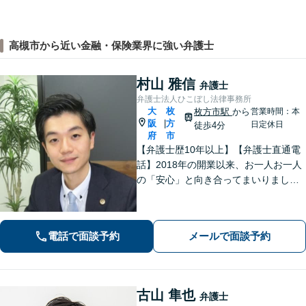
高槻市から近い金融・保険業界に強い弁護士
村山 雅信
弁護士
弁護士法人ひこぼし法律事務所
大
枚
枚方市駅
から
営業時間：本
阪
方
|
日定休日
徒歩4分
府
市
【弁護士歴10年以上】【弁護士直通電
話】2018年の開業以来、お一人お一人
の「安心」と向き合ってまいりまし
た。これまで培ってきた経験と交渉力
を活かし、「頼んでよかった」と言っ
ていただける結果を目指し、迅速かつ
電話で面談予約
メールで面談予約
粘り強く対応することをお約束しま
す。
古山 隼也
弁護士