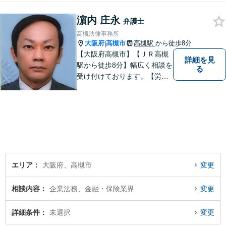
続】【遺言】【成年後見】な
濵内 庄永
ど将来の不安の予防まで。
弁護士
高槻法律事務所
大阪府
高槻市
高槻駅
から徒歩8分
|
【大阪府高槻市】【ＪＲ高槻
詳細を見
駅から徒歩8分】幅広く相談を
る
受け付けております。【労働
問題】【離婚】【交通事故】
【借金】などのトラブル解決
から【相続】【事業承継】
【成年後見】など将来の不安
の予防まで。
エリア
大阪府、高槻市
変更
相談内容
企業法務、金融・保険業界
変更
詳細条件
未選択
変更