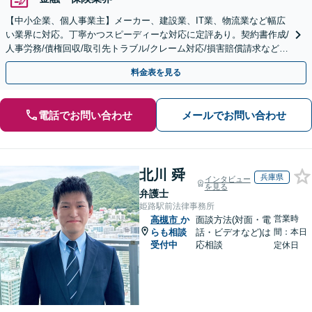
【中小企業、個人事業主】メーカー、建設業、IT業、物流業など幅広
い業界に対応。丁寧かつスピーディーな対応に定評あり。契約書作成/
人事労務/債権回収/取引先トラブル/クレーム対応/損害賠償請求など。
【顧問／スポット対応可】【Web面談可】
料金表を見る
電話でお問い合わせ
メールでお問い合わせ
北川 舜
兵庫県
インタビュー
を見る
弁護士
姫路駅前法律事務所
営業時
高槻市
か
面談方法(対面・電
らも相談
話・ビデオなど)は
間：本日
受付中
応相談
定休日