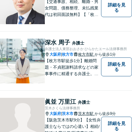
【交通事故、相続、離婚・男
詳細を見
女問題、債務整理、未払残業
る
代は初回面談無料】【「枚方
市駅」から徒歩30秒】じっく
りとお話を聞く姿勢を大切に
し、依頼者様の状況を十分に
ヒアリングし、あらゆる観点
深水 周子
弁護士
から解決策をご提案してまい
弁護士法人東部おおさか ひらかたエール法律事務所
ります。
大阪府
枚方市
枚方市駅
から徒歩1分
|
【枚方市駅徒歩1分】離婚問
詳細を見
題・不貞慰謝料請求などの家
る
事事件に精通する弁護士。依
頼者さまと同じ目線に立ち、
最善の解決方法をご提案。次
のステップへ進むお手伝いを
致します。どんなお悩みで
眞並 万里江
弁護士
も、ご相談ください。【キッ
茨木さくら法律事務所
ズスペースあり】
大阪府
茨木市
茨木市駅
から徒歩9分
|
【阪急茨木市駅9分】【女性弁
詳細を見
護士ならではの心遣い】相続/
る