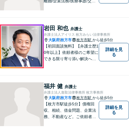
離婚/企業法務/医療事故/交通
事故/借金問題など幅広く対応
可能。プライバシーを厳守
し、依頼者様のお話に耳を傾
け、少しでもお気持ちが和ら
岩田 和也
弁護士
ぐよう心がけております。
弁護士法人アイリス 枚方みらい法律事務所
大阪府
枚方市
枚方市駅
から徒歩5分
|
【初回面談無料】【弁護士歴1
詳細を見
0年以上】依頼者様のご希望に
る
できる限り寄り添い解決へと
導きます 【離婚問題】同事務
所の女性弁護士と連携して慰
謝料や財産分与などに対応。
夫婦カウンセラーの資格保有
福井 健
弁護士
【相続問題】セミナー講師や
弁護士法人進取法律事務所 枚方事務所
書籍執筆の経験あり【枚方市
大阪府
枚方市
枚方市駅
から徒歩5分
|
駅5分】
【枚方市駅徒歩5分】債権回
詳細を見
収、相続、借金問題、企業法
る
務、不動産など。ご依頼者さ
まに安心して満足した法的サ