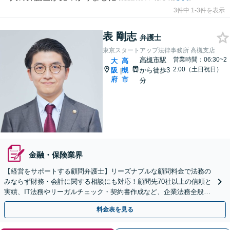
3件中 1-3件を表示
表 剛志
弁護士
東京スタートアップ法律事務所 高槻支店
高槻市駅
営業時間：06:30~2
大
高
2:00（土日祝日）
阪
槻
から徒歩3
|
府
市
分
金融・保険業界
【経営をサポートする顧問弁護士】リーズナブルな顧問料金で法務の
みならず財務・会計に関する相談にも対応！顧問先70社以上の信頼と
実績、IT法務やリーガルチェック・契約書作成など、企業法務全般に
ついてお気軽にご相談ください
料金表を見る