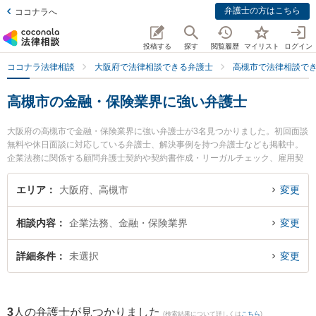
弁護士の方はこちら
ココナラへ
投稿する
探す
閲覧履歴
マイリスト
ログイン
ココナラ法律相談
大阪府で法律相談できる弁護士
高槻市で法律相談で
高槻市の金融・保険業界に強い弁護士
大阪府の高槻市で金融・保険業界に強い弁護士が3名見つかりました。初回面談
無料や休日面談に対応している弁護士、解決事例を持つ弁護士なども掲載中。
企業法務に関係する顧問弁護士契約や契約書作成・リーガルチェック、雇用契
約書・就業規則作成等の細かな分野での絞り込み検索もでき便利です。特に東
京スタートアップ法律事務所 高槻支店の表 剛志弁護士や高槻法律事務所の吉本
エリア
大阪府、高槻市
変更
由希弁護士、高槻法律事務所の濵内 庄永弁護士のプロフィール情報や弁護士費
用、強みなどが注目されています。『高槻市で土日や夜間に発生した金融・保
相談内容
企業法務、金融・保険業界
変更
険業界のトラブルを今すぐに弁護士に相談したい』『金融・保険業界のトラブ
ル解決の実績豊富な近くの弁護士を検索したい』『初回相談無料で金融・保険
業界を法律相談できる高槻市内の弁護士に相談予約したい』などでお困りの相
詳細条件
未選択
変更
談者さんにおすすめです。
3
人の弁護士が見つかりました
(検索結果について詳しくは
こちら
)