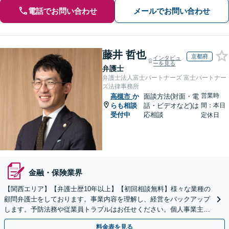
電話でお問い合わせ
メールでお問い合わせ
藤井 哲也
京都府
インタビュ
ーを見る
弁護士
弁護士法人富士パートナーズ 富士パートナー
ズ法律事務所
営業時
高槻市
か
面談方法(対面・電
らも相談
話・ビデオなど)は
間：本日
受付中
応相談
定休日
金融・保険業界
【関西エリア】【弁護士歴10年以上】【初回相談無料】様々な業種の
顧問弁護士をしております。事業内容を理解し、経営をバックアップ
します。予防法務や従業員トラブルはお任せください。個人事業主か
らのご相談も可【休日・夜間相談可】
料金表を見る