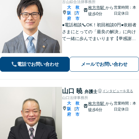
古山綜合法律事務所
大
枚
枚方市駅
から
営業時間：本
阪
方
|
日定休日
徒歩0分
府
市
●電話相談📞OK！初回相談0円●依頼者
さまにとっての「最良の解決」に向け
て一緒に歩んでまいります【💬感謝の
声多数！】丁寧・わかりやすい説明。
安心してご相談ください【弁護士歴10
年以上】【土日祝日対応】【枚方市駅3
電話でお問い合わせ
メールでお問い合わせ
0秒／駅近で便利】
山口 暁
弁護士
インタビューを見る
山口法律事務所
大
枚
枚方市駅
から
営業時間：本
阪
方
|
日定休日
徒歩6分
府
市