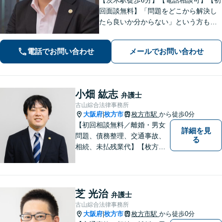
回面談無料】「問題をどこから解決し
たら良いか分からない」という方も、
お気軽にご相談ください！離婚・相
続・交通事故など、「不利」「厳し
電話でお問い合わせ
メールでお問い合わせ
い」と思われる内容にも幅広く対応し
ます【朝8:30から営業】
小畑 紘志
弁護士
古山綜合法律事務所
大阪府
枚方市
枚方市駅
から徒歩0分
|
【初回相談無料／離婚・男女
詳細を見
問題、債務整理、交通事故、
る
相続、未払残業代】【枚方市
駅から徒歩30秒】ご相談者の
不安な気持ちにじっくり寄り
添い、困難な問題の解決のた
めのお手伝いをしています。
芝 光治
弁護士
古山綜合法律事務所
大阪府
枚方市
枚方市駅
から徒歩0分
|