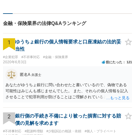
ービスをご利用いただけるよ
う尽力いたします。お話しを
しっかりと聞き、法律の観点
からだけでなくお気持ちやご
金融・保険業界の法律Q&Aランキング
事情に寄り添った対応が可能
です。
1
ゆうちょ銀行の個人情報要求と口座凍結の法的妥
当性
#企業犯罪
#不祥事対応
#金融・保険業界
2020年6月3日
役にたった
121
匿名A
弁護士
あなたがゆうちょ銀行に問い合わせたと書いているので、偽物である
可能性はみじんも感じませんでした。 また、それらの個人情報を記入
させることで犯罪利用が防げることはご理解されているとおりです。
結局あなたにはゆうちょ銀行が信用できないという前提があり、弁護
士に同意を求めているだけです。 最初の回答では分かりづらかったの
かもしれませんが、質問にわかりやすく答えると「法的に許される」
2
銀行側の手続き不備により被った損害に対する賠
が答えになります。 補足でアドバイスしておきますと、今私に反論し
償の見解を求めます
てきたその内容をゆうちょ銀行にぶつければいいとおもいます。 もっ
#不祥事対応
#慰謝料増額
#少額訴訟の相談・依頼
#個人・プライベート
とも、ぶつけられたゆうちょ銀行があなたと契約するかは法律上ゆう