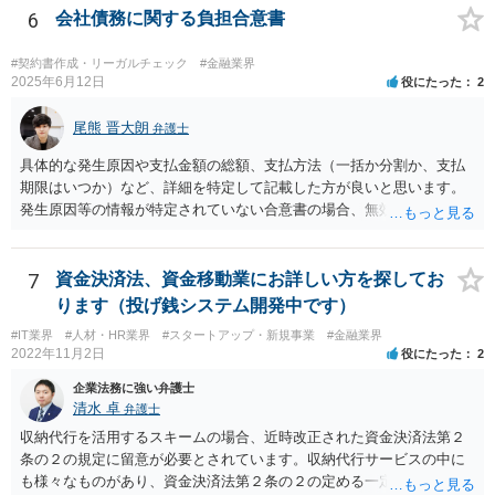
6
会社債務に関する負担合意書
#契約書作成・リーガルチェック
#金融業界
2025年6月12日
役にたった
2
尾熊 晋大朗
弁護士
具体的な発生原因や支払金額の総額、支払方法（一括か分割か、支払
期限はいつか）など、詳細を特定して記載した方が良いと思います。
発生原因等の情報が特定されていない合意書の場合、無効になるリス
クがあり得ます。 また、例えば、分割払いの場合の期限の利益喪失条
項など、合意書に記載した方が良い文言もありますので、ご注意され
た方が良いです。 合意書など法的な書面は文言によって効果が変わり
7
資金決済法、資金移動業にお詳しい方を探してお
得るので、弁護士にご事情を伝えて直接相談、合意書の作成を依頼す
ります（投げ銭システム開発中です）
ることをお勧めいたします。
#IT業界
#人材・HR業界
#スタートアップ・新規事業
#金融業界
2022年11月2日
役にたった
2
企業法務に強い弁護士
清水 卓
弁護士
収納代行を活用するスキームの場合、近時改正された資金決済法第２
条の２の規定に留意が必要とされています。収納代行サービスの中に
も様々なものがあり、資金決済法第２条の２の定める一定の要件（内