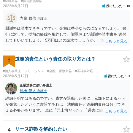
#金融業界
#損害賠償増額
ちょ銀行の自由です。
2023年6月27日
役にたった
10
内藤 政信
弁護士
慰謝料は請求できそうですが、金額は些少なものになるでしょう。 銀
行に対して、従前の経緯を集約して、謝罪および慰謝料請求書を 送付
してもいいでしょう。 5万円ほどの請求でしょうか。（私見）
3
道義的責任という責任の取り方とは？
#個人事業主・フリーランス
#金融・保険業界
#不祥事対応
2026年5月12日
役にたった
3
企業法務に強い弁護士
髙橋 俊太
弁護士
詳細不明ではあるのですが、貴方が退職した後に、元部下による不正
が発覚したというご趣旨であれば、法的責任と道義的責任は分けて考
える必要があります。 単に「元上司だった」「過去に部下だった」と
いうだけで、当然に１億円の損害について法的責任を負うものではあ
りません。会社が貴方に損害賠償請求をするには、在職中の管理監督
義務違反、引継ぎの不備、不正の兆候を知りながら放置したことな
4
リース詐欺を解約したい