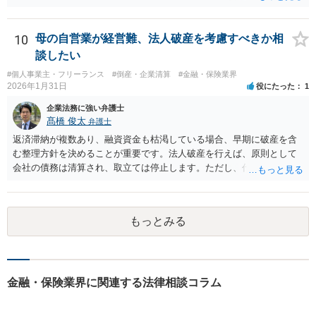
10
母の自営業が経営難、法人破産を考慮すべきか相
談したい
#個人事業主・フリーランス
#倒産・企業清算
#金融・保険業界
2026年1月31日
役にたった
1
企業法務に強い弁護士
髙橋 俊太
弁護士
返済滞納が複数あり、融資資金も枯渇している場合、早期に破産を含
む整理方針を決めることが重要です。法人破産を行えば、原則として
会社の債務は清算され、取立ては停止します。ただし、代表者が連帯
保証をしている場合は、代表者個人の破産も併せて検討が必要になる
ことが多いです。放置すると責任が拡大しやすいため、北海道の法律
事務所で法人破産の実績があるところを探して速やかに相談をして、
もっとみる
資金繰り・雇用・保証の有無を整理した上で進めるのが安全です。イ
ンターネットやココナラだけでなく、北海道の弁護士会などを頼りに
すると見つかりやすいと思います。
金融・保険業界に関連する法律相談コラム