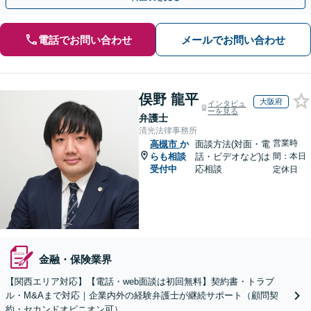
電話でお問い合わせ
メールでお問い合わせ
俣野 龍平
大阪府
インタビュ
ーを見る
弁護士
清光法律事務所
営業時
高槻市
か
面談方法(対面・電
らも相談
話・ビデオなど)は
間：本日
受付中
応相談
定休日
金融・保険業界
【関西エリア対応】【電話・web面談は初回無料】契約書・トラブ
ル・M&Aまで対応｜企業内外の経験弁護士が継続サポート（顧問契
約・セカンドオピニオン可）