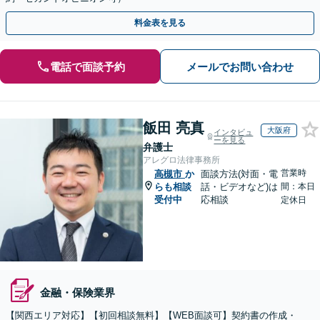
料金表を見る
電話で面談予約
メールでお問い合わせ
飯田 亮真
大阪府
インタビュ
ーを見る
弁護士
アレグロ法律事務所
営業時
高槻市
か
面談方法(対面・電
らも相談
話・ビデオなど)は
間：本日
受付中
応相談
定休日
金融・保険業界
【関西エリア対応】【初回相談無料】【WEB面談可】契約書の作成・