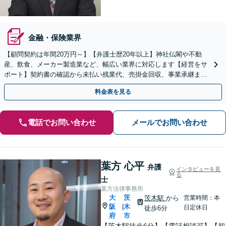
金融・保険業界
【顧問契約は年間20万円～】【弁護士歴20年以上】神社仏閣や不動
産、飲食、メーカー製造業など、幅広い業界に対応します【経営をサ
ポート】契約書の確認から未払い残業代、売掛金回収、事業承継まで
お任せください【初回面談無料】【枚方市駅6分】
料金表を見る
電話でお問い合わせ
メールでお問い合わせ
葉方 心平
弁護
インタビューを見
る
士
葉方法律事務所
大
茨
茨木駅
から
営業時間：本
阪
木
|
日定休日
徒歩6分
府
市
【茨木駅徒歩6分】【電話相談可】【初