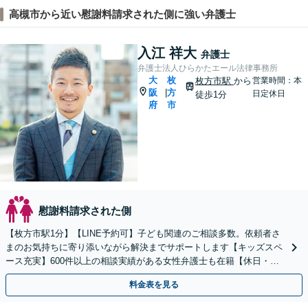
高槻市から近い慰謝料請求された側に強い弁護士
入江 祥大
弁護士
弁護士法人ひらかたエール法律事務所
大
枚
枚方市駅
から
営業時間：本
阪
方
|
日定休日
徒歩1分
府
市
慰謝料請求された側
【枚方市駅1分】【LINE予約可】子ども関連のご相談多数。依頼者さ
まのお気持ちに寄り添いながら解決までサポートします【キッズスペ
ース充実】600件以上の相談実績がある女性弁護士も在籍【休日・夜
間面談可能】
料金表を見る