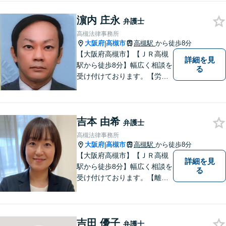
います。一人で悩まず、まず
濵内 庄永
はご相談ください。
弁護士
高槻法律事務所
大阪府
高槻市
高槻駅
から徒歩8分
|
【大阪府高槻市】【ＪＲ高槻
詳細を見
駅から徒歩8分】幅広く相談を
る
受け付けております。【労働
問題】【離婚】【交通事故】
【借金】などのトラブル解決
から【相続】【事業承継】
吉本 由希
【成年後見】など将来の不安
弁護士
の予防まで。
高槻法律事務所
大阪府
高槻市
高槻駅
から徒歩8分
|
【大阪府高槻市】【ＪＲ高槻
詳細を見
駅から徒歩8分】幅広く相談を
る
受け付けております。【離
婚】【借金】【労働問題】な
どのトラブル解決から、【相
続】【遺言】【成年後見】な
吉田 優子
ど将来の不安の予防まで。
弁護士