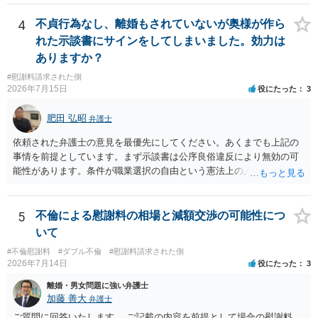
る旨の交渉をすることが妥当かどうかという基準はありません。
るパターンはありえるものの、本件のような精神的損害が発生したと
公序良俗に反するような金額では、その条項自体が無効になり得ます
明確にいえないような案件において開示がなされる可能性も低いので
4
不貞行為なし、離婚もされていないが奥様が作ら
が、 ２００万円でも、５０万円でも、公序良俗に反するほど高額
はないかと推察します。
れた示談書にサインをしてしまいました。効力は
とはいえないと考えますので、 結局は、妥当かどうかというより
ありますか？
も、ご自身が納得できるかどうかという基準でお考えいただくといい
と思います。 そのうえで、合意できるかは、相手も納得できるか
#慰謝料請求された側
否かにかかってはきますが。 ４ 質問④ ご記載の内容からは判断
2026年7月15日
役にたった
3
できないのですが、 清算条項を記載しないで合意することはリス
クがありますので、むしろ、原則としては、清算条項を記載するべき
肥田 弘昭
弁護士
であるとお考えいただくといいです。 ご質問に対する回答は以上で
依頼された弁護士の意見を最優先にしてください。あくまでも上記の
すが、可能であれば、ご依頼になるかは別として、お近くの弁護士に
事情を前提としています。まず示談書は公序良俗違反により無効の可
直接相談されて、 今後の対応についてアドバイス等を求めることを
能性があります。条件が職業選択の自由という憲法上の人権を侵害し
お勧めいたします。 ご参考にしていただければ幸いです。
た内容であるからです。次に、サインをさせた経緯から、強迫取消の
可能性もあるかと思います。ご参考にしてください。
5
不倫による慰謝料の相場と減額交渉の可能性につ
いて
#不倫慰謝料
#ダブル不倫
#慰謝料請求された側
2026年7月14日
役にたった
3
離婚・男女問題に強い弁護士
加藤 善大
弁護士
ご質問に回答いたします。 ご記載の内容を前提として場合の慰謝料