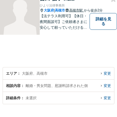
ひより法律事務所
大阪府
高槻市
高槻市駅
から徒歩2分
|
【法テラス利用可】【休日・
詳細を見
夜間面談可】ご依頼者さまに
る
安心して頼っていただけるよ
う日々精進してまいります。
弁護士に相談することは勇気
がいるかも知れませんが、些
細なことでもどうぞお気軽に
ご相談下さい。
エリア
大阪府、高槻市
変更
相談内容
離婚・男女問題、慰謝料請求された側
変更
詳細条件
未選択
変更