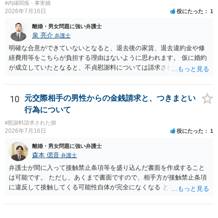
#内縁関係・事実婚
2026年7月16日
役にたった
1
離婚・男女問題に強い弁護士
泉 亮介
弁護士
明確な合意ができていないとなると、退去後の家賃、退去違約金や修
繕費用等をこちらが負担する理由はないように思われます。 仮に婚約
が成立していたとなると、不貞慰謝料については請求される可能性が
あるため検討しておく必要があるでしょう。 弁護士を立てる予定であ
れば早めに弁護士に相談し、弁護士から回答をさせると良いでしょ
う。
10
元交際相手の男性からの金銭請求と、つきまとい
行為について
#慰謝料請求された側
2026年7月16日
役にたった
1
離婚・男女問題に強い弁護士
森本 偲音
弁護士
弁護士が間に入って接触禁止条項等を盛り込んだ書面を作成すること
は可能です。 ただし、あくまで書面ですので、相手方が接触禁止条項
に違反して接触してくる可能性自体が完全になくなる という訳ではあ
りませんので、その点ご留意ください。 また、本件ではこれ以上嫌が
らせ行為がエスカレートする前に、一度警察に相談した方がよいかと
存じます。 以上、ご参考までに。