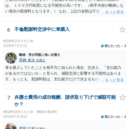
は、 １００万円程度になる可能性が高いです。 （相手夫婦が離婚しな
い場合の慰謝料となります。） なお、上記の金額は不倫をした２名が
支払う総額の相場ですので、 ご自身が全額支払った場合は相手女性に
半額程度の支払を求める、 求償ができることになります。 その求償権
を放棄する場合の慰謝料相場は、６０万円から８０万円程度になるこ
6
不倫慰謝料交渉中に車購入
とが多いです。 （相手夫婦が離婚しませんので、減額してでも求償権
を放棄してもらうメリットがあることになります。） ５年後に離婚す
#慰謝料請求された側
る可能性について、慰謝料額に影響が出る可能性はないと考えます。
2026年7月21日
役にたった
2
最後に、ご依頼になる場合の弁護士費用は、ご依頼になる弁護士によ
離婚・男女問題に強い弁護士
り異なりますので、直接ご確認いただくといいですよ。 ご質問に対す
髙橋 俊太
弁護士
る回答は以上ですが、可能であれば、ご依頼になるかは別にして、お
車を購入していたことを相手方に知られた場合、交渉上、「支払能力
近くの弁護士に直接相談されて、今後の対応についてアドバイスを求
があるのではないか」と見られ、減額交渉に影響する可能性はありま
めることをおすすめいたします。 ご参考にしていただけますと幸いで
す。もっとも、慰謝料額は、支払能力だけで決まるものではなく、不
す。
貞行為の有無、やり取りの内容、会っていた回数、夫婦関係への影
響、離婚・別居の有無、証拠関係等によって判断されます。 ご記載の
ように、LINEのやり取りと数回の食事のみで性交渉がないのであれ
7
弁護士費用の成功報酬、請求取り下げで減額可能
ば、原則として不貞慰謝料支払義務は否定されます。他方で、性交渉
か？
がない場合でも、親密なやり取りの内容や関係の態様によっては、婚
#慰謝料請求された側
#離婚の慰謝料
姻共同生活の平穏を害したとして、例外的に慰謝料支払義務が肯定さ
2026年7月26日
役にたった
2
れることもあります。 すでに弁護士に依頼されているのであれば、車
の購入事情も含めて説明し、支払能力の問題と、そもそもの慰謝料額
肥田 弘昭
弁護士