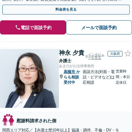
サポート【完全個室】
料金表を見る
電話で面談予約
メールで面談予約
神永 夕貴
大阪府
インタビュ
ーを見る
弁護士
あまのがわ法律事務所
営業時
高槻市
か
面談方法(対面・電
らも相談
話・ビデオなど)は
間：本日
受付中
応相談
定休日
慰謝料請求された側
関西エリア対応／【弁護士歴10年以上】協議・調停、不倫・DV・モ