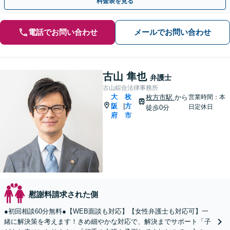
料金表を見る
電話でお問い合わせ
メールでお問い合わせ
古山 隼也
弁護士
古山綜合法律事務所
大
枚
枚方市駅
から
営業時間：本
阪
方
|
日定休日
徒歩0分
府
市
慰謝料請求された側
●初回相談60分無料●【WEB面談も対応】【女性弁護士も対応可】一
緒に解決策を考えます！きめ細やかな対応で、解決までサポート「子