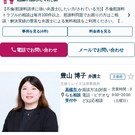
【不倫/慰謝料請求に強い弁護士(したい方/されている方)】不倫慰謝料
トラブルの相談は毎月100件以上、慰謝料問題でお困りの方はご相
談・解決実績の豊富な弁護士による無料相談をご利用ください。【不
倫相談は初回0円】【全国対応】
事例を見る(4件)
料金表を見る
電話でお問い合わせ
メールでお問い合わせ
豊山 博子
弁護士
京都府
京都リレイズ法律事務所
営業時間：0
高槻市
か
面談方法(対面・
らも相談
電話・ビデオな
9:00~20:00
受付中
ど)は応相談
（土曜日）