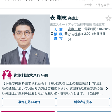
5件中 1-5件を表示
表 剛志
弁護士
東京スタートアップ法律事務所 高槻支店
高槻市駅
営業時間：06:30~2
大
高
2:00（土日祝日）
阪
槻
から徒歩3
|
府
市
分
慰謝料請求された側
【不倫で慰謝料請求されたら】【毎月100名以上の相談実績】内容証
明の通知が届いてお困りの方はご相談下さい。慰謝料の減額交渉に強
い弁護士が裁判を回避しながら粘り強く交渉いたします。【当日中の
相談可(予約制)】【関西エリア全域対応】
事例を見る(4件)
料金表を見る