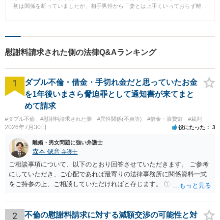
初は関係を断っていましたが、相手男性から「妻とは上手くいっておらず離
婚する予定である」と聞かされていたこともあり、押しに負ける形で肉体関
係を持ってしまいました。 そのことが相手男性の配偶者に発覚し、弁護士を
通じて慰謝料として500万円の請求を受けました。ご相談者様は、本件の対応
に悩んで当事務所にお問合せをいただき、当事務所の弁護士とのご面談を行
いました。 【解決の過程と結果】 ご面談後、減額の可能性が高いと判断しそ
慰謝料請求された側の法律Q&Aランキング
の旨をお伝えしたところ、ご依頼をいただくことになりました。約3ヶ月間の
交渉の結果、慰謝料は500万円から430万円の減額となり、求償権を放棄する
ことで70万円の支払いを約束する内容で合意書を作成し、解決することがで
1
きました。
ダブル不倫・借金・手切れ金だと思っていたお金
を1年後いまさら脅迫罪として通知書が来てまと
めて請求
#ダブル不倫
#慰謝料請求された側
#異性関係(不貞等)
#借金・浪費癖
#裁判
2026年7月30日
役にたった
3
離婚・男女問題に強い弁護士
森本 偲音
弁護士
ご相談事項について、以下のとおり回答させていただきます。 ご参考
にしていただき、ご心配であれば最寄りの法律事務所に関係資料一式
をご持参の上、ご相談していただければと存じます。 ① このLINEの
流れを見る限り、100万円は貸付金ではなく、手切れ金・和解金と評価
される可能性はあるのか ⇒LINEを含む１００万円の貸付に至るまでの
やり取り等の経緯、誓約書の内容等を踏まえて、関係を清算するため
2
不倫の慰謝料請求に対する減額交渉の可能性と対