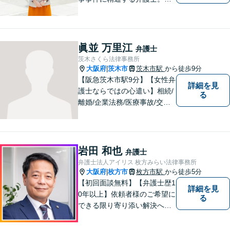
頼者さまと同じ目線に立ち、
最善の解決方法をご提案。次
のステップへ進むお手伝いを
致します。どんなお悩みで
眞並 万里江
弁護士
も、ご相談ください。【キッ
茨木さくら法律事務所
ズスペースあり】
大阪府
茨木市
茨木市駅
から徒歩9分
|
【阪急茨木市駅9分】【女性弁
詳細を見
護士ならではの心遣い】相続/
る
離婚/企業法務/医療事故/交通
事故/借金問題など幅広く対応
可能。プライバシーを厳守
し、依頼者様のお話に耳を傾
け、少しでもお気持ちが和ら
岩田 和也
弁護士
ぐよう心がけております。
弁護士法人アイリス 枚方みらい法律事務所
大阪府
枚方市
枚方市駅
から徒歩5分
|
【初回面談無料】【弁護士歴1
詳細を見
0年以上】依頼者様のご希望に
る
できる限り寄り添い解決へと
導きます 【離婚問題】同事務
所の女性弁護士と連携して慰