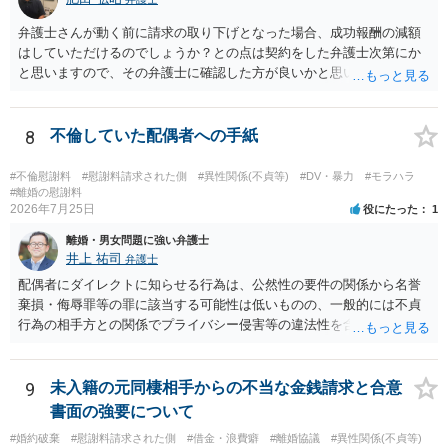
の相当性を分けて交渉してもらう方がよいでしょう。
弁護士さんが動く前に請求の取り下げとなった場合、成功報酬の減額
はしていただけるのでしょうか？との点は契約をした弁護士次第にか
と思いますので、その弁護士に確認した方が良いかと思います。ご参
考にしてください。
8
不倫していた配偶者への手紙
#不倫慰謝料
#慰謝料請求された側
#異性関係(不貞等)
#DV・暴力
#モラハラ
#離婚の慰謝料
2026年7月25日
役にたった
1
離婚・男女問題に強い弁護士
井上 祐司
弁護士
配偶者にダイレクトに知らせる行為は、公然性の要件の関係から名誉
棄損・侮辱罪等の罪に該当する可能性は低いものの、一般的には不貞
行為の相手方との関係でプライバシー侵害等の違法性を含む行為で
す。 そのため、そのことを知った相手方の夫婦関係への影響が大きい
ため、弁護士としては推奨しないことが一般的かと思います。
9
未入籍の元同棲相手からの不当な金銭請求と合意
書面の強要について
#婚約破棄
#慰謝料請求された側
#借金・浪費癖
#離婚協議
#異性関係(不貞等)