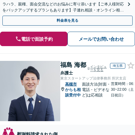
ラハラ、親権、面会交流などのお悩みに寄り添います【ご本人様対応
をバックアップするプランもあります】子連れ相談・オンライン相談
OK【直接初回面談30分無料】
料金表を見る
電話で面談予約
メールでお問い合わせ
福島 海都
埼玉県
インタビュ
ーを見る
弁護士
東京スタートアップ法律事務所 所沢支店
営業時間：06:
高槻市
面談方法(対面・
からも相
電話・ビデオな
30~22:00（土
談受付中
ど)は応相談
日祝日）
慰謝料請求された側