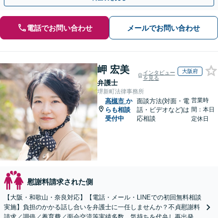
電話でお問い合わせ
メールでお問い合わせ
岬 宏美
大阪府
インタビュー
を見る
弁護士
堺新町法律事務所
営業時
高槻市
か
面談方法(対面・電
らも相談
話・ビデオなど)は
間：本日
受付中
応相談
定休日
慰謝料請求された側
【大阪・和歌山・奈良対応】【電話・メール・LINEでの初回無料相談
実施】負担のかかる話し合いを弁護士に一任しませんか？不貞慰謝料
請求／調停／養育費／面会交流等実績多数。気持ちを代弁し再出発を