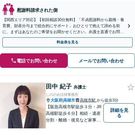
慰謝料請求された側
【関西エリア対応】【初回相談30分無料】「不貞慰謝料から親権・養
育費、財産分与まで総合的にサポート」おひとりで抱えて諦める前
に、まずはあなたのご希望をお聞かせください。弁護士直通でお問い
合わせいただけるので、最短即日対応が可能です。
料金表を見る
電話でお問い合わせ
メールでお問い合わせ
田中 紀子
弁護士
しののめ法律事務所
大阪府
高槻市
高槻市駅
から徒歩3分
|
【阪急高槻市駅徒歩３分・JR
詳細を見
高槻駅徒歩６分】相続・遺産
る
分割・離婚・後見など家事事
件のほか、交通事故・破産・
債務整理を中心に取り扱って