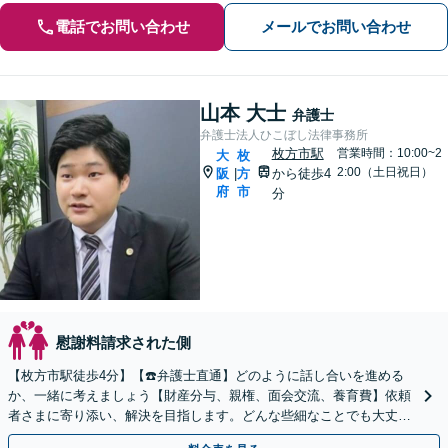
電話でお問い合わせ
メールでお問い合わせ
山本 大士
弁護士
弁護士法人ひこぼし法律事務所
枚方市駅
営業時間：10:00~2
大
枚
2:00（土日祝日）
阪
方
から徒歩4
|
府
市
分
慰謝料請求された側
【枚方市駅徒歩4分】【☎️弁護士直通】どのように話し合いを進める
か、一緒に考えましょう【財産分与、親権、面会交流、養育費】依頼
者さまに寄り添い、解決を目指します。どんな些細なことでも大丈
夫！まずはお気軽にご相談ください【子連れ相談OK】