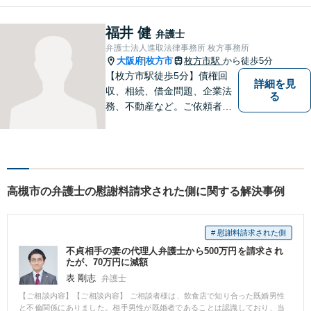
謝料や財産分与などに対応。
夫婦カウンセラーの資格保有
福井 健
弁護士
【相続問題】セミナー講師や
弁護士法人進取法律事務所 枚方事務所
書籍執筆の経験あり【枚方市
大阪府
枚方市
枚方市駅
から徒歩5分
|
駅5分】
【枚方市駅徒歩5分】債権回
詳細を見
収、相続、借金問題、企業法
る
務、不動産など。ご依頼者さ
まに安心して満足した法的サ
ービスをご利用いただけるよ
う尽力いたします。お話しを
しっかりと聞き、法律の観点
からだけでなくお気持ちやご
高槻市の弁護士の慰謝料請求された側に関する解決事例
事情に寄り添った対応が可能
です。
# 慰謝料請求された側
不貞相手の妻の代理人弁護士から500万円を請求され
たが、70万円に減額
表 剛志
弁護士
【ご相談内容】【ご相談内容】 ご相談者様は、飲食店で知り合った既婚男性
と不倫関係にありました。相手男性が既婚者であることは認識しており、当