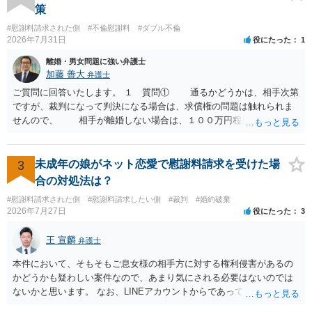
の 金銭であったと評価される可能性はあると考えます。 ② 「今後一
策
切関与しないなら100万円振り込む」というLINEや誓約書は、裁判上
#慰謝料請求された側
#不倫慰謝料
#ダブル不倫
どの程度証拠価値があるのか ⇒前後のやり取りや誓約書の具体的内容
2026年7月31日
役にたった
1
を見ない限り、具体的な判断はできませんが、一定の証拠価値はある
と考えます。 ③ 借用書があっても、後から100万円を貸付扱いに変更
離婚・男女問題に強い弁護士
することは認められるのか。 ⇒おそらく１００万円は不当利得（受け
加藤 善大
弁護士
取る正当な権利がないのに利益を取得した）として返還請求されてい
ご質問に回答いたします。 １ 質問① 通るかどうかは、相手次第
るものかと推察しますので、 貸金返還ではないかと存じます。 ④ 私
ですが、裁判になって判決になる場合は、求償権の問題は触れられま
は現在、収入も不安定で貯金もなくリボ払い借金が既に約100万あり。
せんので、 相手が離婚しない場合は、１００万円程度となる可能
今年に再婚したが主人はお金に厳しい為、一括で220万円を支払う事は
性があると思われます。 交渉については、相手としても、裁判を
困難 仮に裁判で敗訴した場合でも、分割払いになる可能性はあります
するデメリットはありますから（経済的、時間的、精神的負担等）、
か。 ⇒判決となり敗訴してしまった場合は、強制執行により不動産等
反対にご自身が、裁判も辞さずという姿勢を示すことで、プラス
3
未成年の娘がネット恋愛で慰謝料請求を受けた場
の財産を差し押さえられ、そこから債権回収が図られることになりま
に働く可能性は有り得ます。 交渉で解決する多くの場合は、相手
合の対処法は？
すが、 和解であれば柔軟な解決が可能ですので、その場合は分割払
が弁護士に依頼しているケースで、５０万円以下で合意できる場合は
いにより支払うことも十分可能です。 ⑤ このような事情であれば、私
#慰謝料請求された側
#慰謝料請求したい側
#裁判
#婚約破棄
稀であると思います。 通常は、６０万円から８０万円程度になる
2026年7月27日
役にたった
3
は120万円のみ和解交渉を続けるべきでしょうか。 ⇒ご相談者様の認
ことが多いというのが私の印象です。 ２ 質問② ご記載の内容が
識を前提にすれば、１００万円も含めて返済する必要はないと考えら
減額を進めるうえでの交渉材料かと思います。 なお、ご自身が離
王 宣麟
れるため、 120万円のみについて交渉を続けることがベターかと存じ
弁護士
婚しないことは、交渉材料にはならないかと思いますので、ご注意く
ます。
ださい。 また、相手夫婦の婚姻関係が既に破綻していたことや、
本件において、そもそもご息女様の相手方に対する権利侵害があるの
相手女性が結婚しているとは知らなかったと主張することもあります
かどうかも疑わしい案件なので、あまり気にされる必要はないのでは
が、 ケースバイケースですので、ご自身の場合にそれらの主張が
ないかと思います。 なお、LINEアカウントからであっても、そこに紐
できるかはよくお考え下さい。 ３ 質問③ 違約金を５０万円とす
づけられた電話番号の開示→携帯電話会社から氏名・住所が開示され