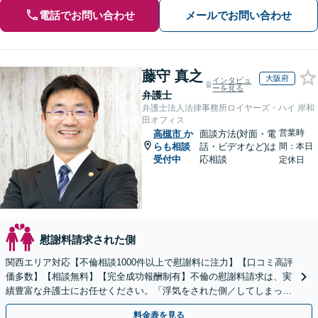
電話でお問い合わせ
メールでお問い合わせ
藤守 真之
大阪府
インタビュ
ーを見る
弁護士
弁護士法人法律事務所ロイヤーズ・ハイ 岸和
田オフィス
営業時
高槻市
か
面談方法(対面・電
らも相談
話・ビデオなど)は
間：本日
受付中
応相談
定休日
慰謝料請求された側
関西エリア対応【不倫相談1000件以上で慰謝料に注力】【口コミ高評
価多数】【相談無料】【完全成功報酬制有】不倫の慰謝料請求は、実
績豊富な弁護士にお任せください。「浮気をされた側／してしまった
側両方対応」人情派弁護士！
料金表を見る