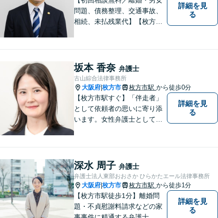
詳細を見
問題、債務整理、交通事故、
る
相続、未払残業代】【枚方市
駅から徒歩30秒】ご相談者の
不安な気持ちにじっくり寄り
添い、困難な問題の解決のた
めのお手伝いをしています。
坂本 香奈
弁護士
古山綜合法律事務所
大阪府
枚方市
枚方市駅
から徒歩0分
|
【枚方市駅すぐ】「伴走者」
詳細を見
として依頼者の思いに寄り添
る
います。女性弁護士としての
視点を生かし、安心して話せ
る雰囲気づくりにも努めてお
りますので、気になることが
あればどうぞ気軽にお声がけ
深水 周子
弁護士
ください。【オンライン・電
弁護士法人東部おおさか ひらかたエール法律事務所
話相談可】【完全個室・防音
大阪府
枚方市
枚方市駅
から徒歩1分
|
対応】
【枚方市駅徒歩1分】離婚問
詳細を見
題・不貞慰謝料請求などの家
る
事事件に精通する弁護士。依