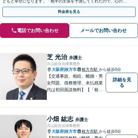
どもと幸せになります」「相手の主張を予測してくれたので、心の準
備ができました」など、感謝の声多数【子連れ相談可】
料金表を見る
電話でお問い合わせ
メールでお問い合わせ
芝 光治
弁護士
古山綜合法律事務所
大阪府
枚方市
枚方市駅
から徒歩0分
|
【交通事故、相続、離婚・男
詳細を見
女問題、債務整理、未払残業
る
代は初回面談無料】【「枚方
市駅」から徒歩30秒】じっく
りとお話を聞く姿勢を大切に
し、依頼者様の状況を十分に
ヒアリングし、あらゆる観点
小畑 紘志
弁護士
から解決策をご提案してまい
古山綜合法律事務所
ります。
大阪府
枚方市
枚方市駅
から徒歩0分
|
【初回相談無料／離婚・男女