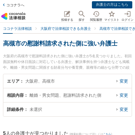
弁護士の方はこちら
ココナラへ
投稿する
探す
閲覧履歴
マイリスト
ログイン
ココナラ法律相談
大阪府で法律相談できる弁護士
高槻市で法律相談で
高槻市の慰謝料請求された側に強い弁護士
大阪府の高槻市で慰謝料請求された側に強い弁護士が5名見つかりました。初回
面談無料や休日面談に対応している弁護士、解決事例を持つ弁護士なども掲載
中。離婚・男女問題に関係する財産分与や養育費、親権等の細かな分野での絞
り込み検索もでき便利です。特に東京スタートアップ法律事務所 高槻支店の表
剛志弁護士やしののめ法律事務所の田中 紀子弁護士、高槻法律事務所の濵内 庄
エリア
大阪府、高槻市
変更
永弁護士のプロフィール情報や弁護士費用、強みなどが注目されています。
『高槻市で土日や夜間に発生した慰謝料請求された側のトラブルを今すぐに弁
相談内容
離婚・男女問題、慰謝料請求された側
変更
護士に相談したい』『慰謝料請求された側のトラブル解決の実績豊富な近くの
弁護士を検索したい』『初回相談無料で慰謝料請求された側を法律相談できる
高槻市内の弁護士に相談予約したい』などでお困りの相談者さんにおすすめで
詳細条件
未選択
変更
す。
5
人の弁護士が見つかりました
(検索結果について詳しくは
こちら
)