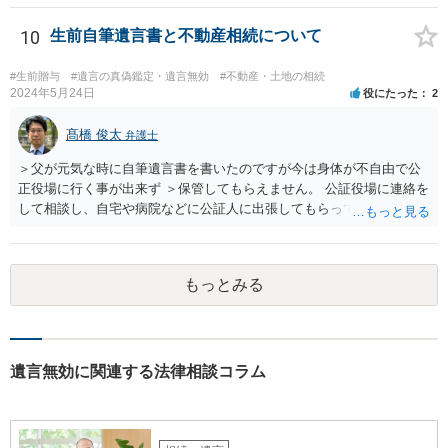
以前に、法定相続分や遺産分割未了の問題として整理すべき場合もあ
誘導しかしてこないと思います。
ります。 奥様において戸籍謄本、不動産登記簿、固定資産評価証明
10
生前自筆遺言書と不動産相続について
書、遺言書の有無等を確認し、弁護士に個別に相談した方がよいと思
われます。
#生前贈与
#遺言の真偽鑑定・遺言無効
#不動産・土地の相続
2024年5月24日
役にたった
2
髙橋 俊太
弁護士
＞父が元気な時に自筆遺言書を書いたのですが今は身体が不自由で公
正役場に行く事が出来ず ＞保管してもらえません。 公証役場に連絡を
して相談し、自宅や病院などに公証人に出張してもらって公正証書を
作成するという方法もあります。また、相談して証人を用意してもら
うことも可能です。 ＞不動産名義を父から母に名義変更しておいた方
がいいのではと考えていますがどう思いますか？ 詳細が不明であり何
もっとみる
とも言えないのですが、遺言内容との関わりもあると思いますので、
弁護士に事情等を説明して個別に相談した方がよいように思います。
遺言無効に関連する法律相談コラム