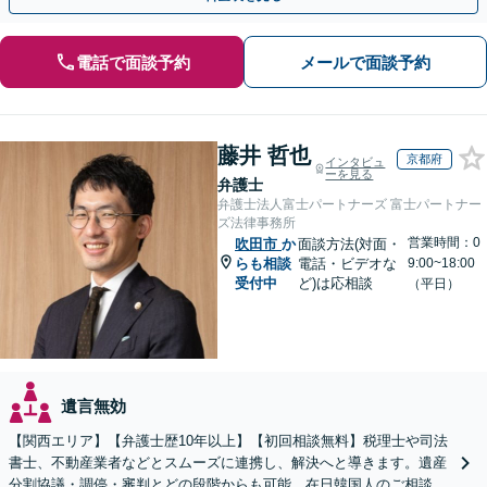
電話で面談予約
メールで面談予約
藤井 哲也
京都府
インタビュ
ーを見る
弁護士
弁護士法人富士パートナーズ 富士パートナー
ズ法律事務所
営業時間：0
吹田市
か
面談方法(対面・
らも相談
電話・ビデオな
9:00~18:00
受付中
ど)は応相談
（平日）
遺言無効
【関西エリア】【弁護士歴10年以上】【初回相談無料】税理士や司法
書士、不動産業者などとスムーズに連携し、解決へと導きます。遺産
分割協議・調停・審判とどの段階からも可能。在日韓国人のご相談も