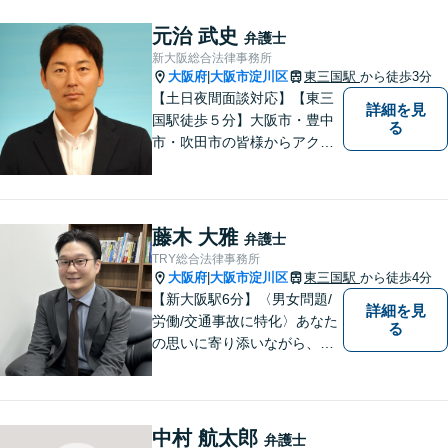
大限応えられるよう尽力いた
します。まずはお気軽にご相
元治 武史
弁護士
談にいらしてください。【休
新大阪総合法律事務所
日夜間相談可】
大阪府
大阪市淀川区
東三国駅
から徒歩3分
|
【土日夜間面談対応】【東三
詳細を見
国駅徒歩５分】大阪市・豊中
る
市・吹田市の皆様からアクセ
スしやすい事務所となってお
ります。
藤木 大雅
弁護士
TRY総合法律事務所
大阪府
大阪市淀川区
東三国駅
から徒歩4分
|
【新大阪駅6分】〈男女問題/
詳細を見
労働/交通事故に特化〉あなた
る
の思いに寄り添いながら、明
るい未来を全力でサポートし
ます！ 一人一人の状況や思い
に丁寧に向き合い、将来を見
据えた解決を目指します。
中村 航太郎
弁護士