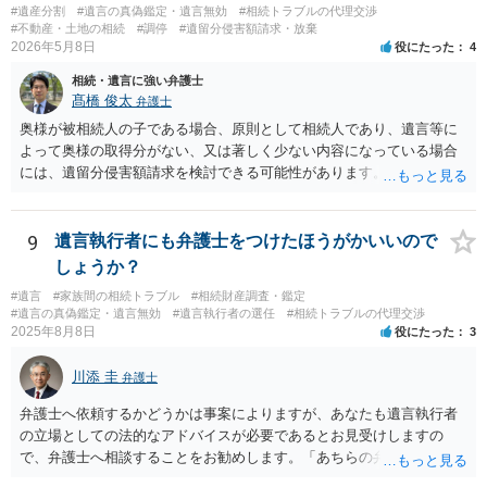
#遺産分割
#遺言の真偽鑑定・遺言無効
#相続トラブルの代理交渉
#不動産・土地の相続
#調停
#遺留分侵害額請求・放棄
2026年5月8日
役にたった
4
相続・遺言に強い弁護士
髙橋 俊太
弁護士
奥様が被相続人の子である場合、原則として相続人であり、遺言等に
よって奥様の取得分がない、又は著しく少ない内容になっている場合
には、遺留分侵害額請求を検討できる可能性があります。ただし、
「相続は３年以内」という説明は、遺留分そのものではなく、相続登
記の義務化に関する説明と混同されている可能性があります。相続登
記については、不動産を相続で取得したことを知った日から３年以内
9
遺言執行者にも弁護士をつけたほうがかいいので
に申請する義務があります。一方、遺留分侵害額請求は、相続開始お
しょうか？
よび遺留分を侵害する贈与・遺贈があったことを知った時から１年で
#遺言
#家族間の相続トラブル
#相続財産調査・鑑定
時効にかかります。また、相続開始から１０年が経過すると、認識の
#遺言の真偽鑑定・遺言無効
#遺言執行者の選任
#相続トラブルの代理交渉
有無にかかわらず行使できなくなります。 奥様がご両親の死亡を最近
2025年8月8日
役にたった
3
まで知らなかったのであれば、少なくとも「知った時から１年」の時
効がいつから進むかは慎重に検討する必要があります。ただし、死亡
川添 圭
弁護士
から３年が経過しているとのことですので、早急に戸籍、遺言の有
無、不動産登記、遺産分割協議書の有無を確認した方がよいでしょ
弁護士へ依頼するかどうかは事案によりますが、あなたも遺言執行者
う。特に、お姉様側だけで不動産名義を変更している場合、遺言があ
の立場としての法的なアドバイスが必要であるとお見受けしますの
ったのか、遺産分割協議書が作成されているのか、奥様の署名押印が
で、弁護士へ相談することをお勧めします。「あちらの弁護士」（元
あるのかが重要です。奥様が何も署名していないのであれば、遺留分
嫁と娘の弁護士のことでしょうか）へ聴いても、自分に有利な主張や