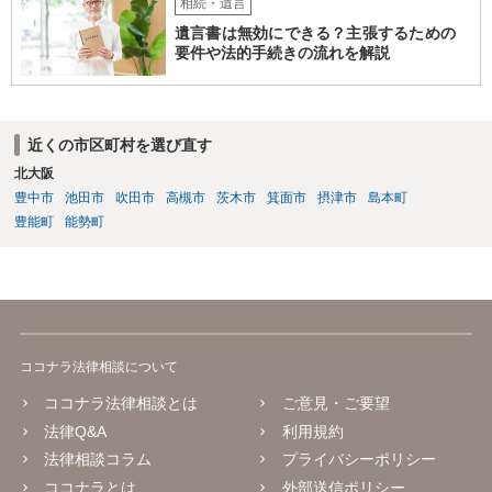
相続・遺言
遺言書は無効にできる？主張するための
要件や法的手続きの流れを解説
近くの市区町村を選び直す
北大阪
豊中市
池田市
吹田市
高槻市
茨木市
箕面市
摂津市
島本町
豊能町
能勢町
ココナラ法律相談について
ココナラ法律相談とは
ご意見・ご要望
法律Q&A
利用規約
法律相談コラム
プライバシーポリシー
ココナラとは
外部送信ポリシー