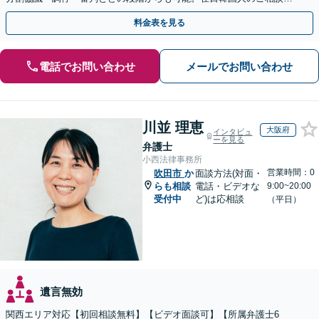
対応しております【休日・夜間相談可】
料金表を見る
電話でお問い合わせ
メールでお問い合わせ
川並 理恵
大阪府
インタビュ
ーを見る
弁護士
小西法律事務所
営業時間：0
吹田市
か
面談方法(対面・
らも相談
電話・ビデオな
9:00~20:00
受付中
ど)は応相談
（平日）
遺言無効
関西エリア対応【初回相談無料】【ビデオ面談可】【所属弁護士6