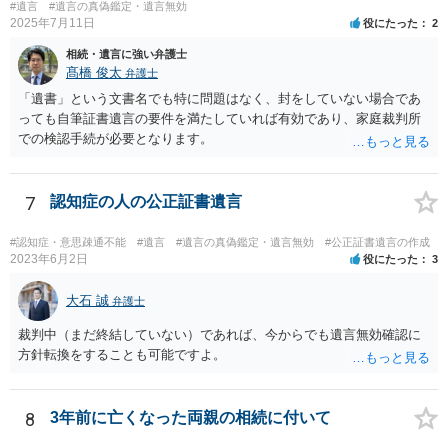
#遺言
#遺言の真偽鑑定・遺言無効
2025年7月11日
役にたった
2
相続・遺言に強い弁護士
髙橋 俊太
弁護士
「遺書」という文書名でも特に問題はなく、封をしていない場合であ
っても自筆証書遺言の要件を満たしていれば有効であり、家庭裁判所
での検認手続が必要となります。
7
認知症の人の公正証書遺言
#認知症・意思疎通不能
#遺言
#遺言の真偽鑑定・遺言無効
#公正証書遺言の作成
2023年6月2日
役にたった
3
大石 誠
弁護士
裁判中（まだ終結していない）であれば、今からでも遺言無効確認に
方針転換をすることも可能ですよ。
8
3年前に亡くなった両親の相続に付いて