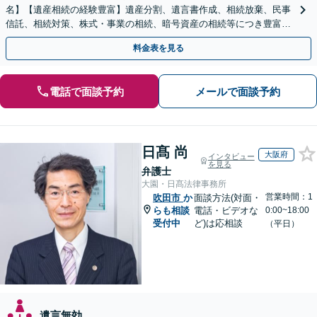
名】【遺産相続の経験豊富】遺産分割、遺言書作成、相続放棄、民事
信託、相続対策、株式・事業の相続、暗号資産の相続等につき豊富な
対応実績。【バリアフリー】【完全個室対応】
料金表を見る
電話で面談予約
メールで面談予約
日髙 尚
大阪府
インタビュー
を見る
弁護士
大園・日髙法律事務所
営業時間：1
吹田市
か
面談方法(対面・
らも相談
電話・ビデオな
0:00~18:00
受付中
ど)は応相談
（平日）
遺言無効