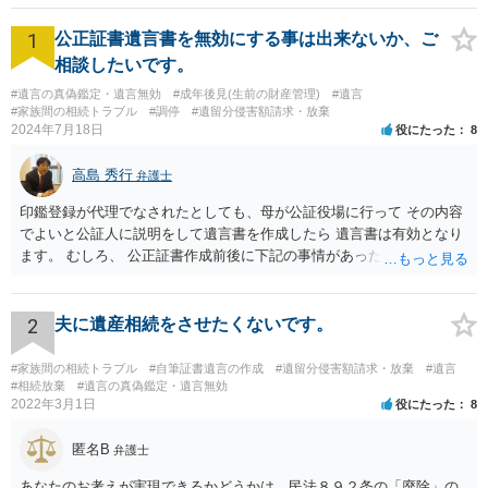
1
公正証書遺言書を無効にする事は出来ないか、ご
相談したいです。
#遺言の真偽鑑定・遺言無効
#成年後見(生前の財産管理)
#遺言
#家族間の相続トラブル
#調停
#遺留分侵害額請求・放棄
2024年7月18日
役にたった
8
高島 秀行
弁護士
印鑑登録が代理でなされたとしても、母が公証役場に行って その内容
でよいと公証人に説明をして遺言書を作成したら 遺言書は有効となり
ます。 むしろ、 公正証書作成前後に下記の事情があったことが証明で
きれば判断能力がなく 無効だったと主張することが可能です。 翌年1
月に携帯が新しくなった母からの第一声は「ここにいたら殺される」
「面会に来てくれ」で、長男に聞くと「面会は出来ない。俺は携帯電
2
夫に遺産相続をさせたくないです。
話の使い方を教える為に会っている」「母の話は聞かなくて良い」と
電話が切れました。その後の電話でも「食事に毒が入っている」「体
#家族間の相続トラブル
#自筆証書遺言の作成
#遺留分侵害額請求・放棄
#遺言
にチップが埋められている」等、おかしかったです。 当時の診療記
#相続放棄
#遺言の真偽鑑定・遺言無効
2022年3月1日
役にたった
8
録、介護認定の資料、介護記録を取得して 弁護士に面談で相談された
方がよいと思います。
匿名B
弁護士
あなたのお考えが実現できるかどうかは、民法８９２条の「廃除」の