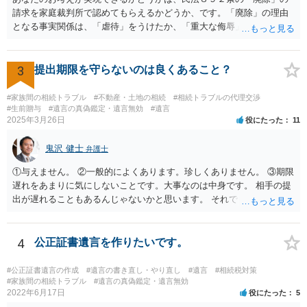
請求を家庭裁判所で認めてもらえるかどうか、です。「廃除」の理由
となる事実関係は、「虐待」をうけたか、「重大な侮辱」を受けた
か、推定相続人たる夫に「その他著しい非行」があったか否かです。
「廃除」は遺言でも可能です（民法８９３条）。 弁護士に具体的な事
情を話して相談して、「廃除」が可能か、実際に法律相談を受けるこ
3
提出期限を守らないのは良くあること？
とをお勧めします。
#家族間の相続トラブル
#不動産・土地の相続
#相続トラブルの代理交渉
#生前贈与
#遺言の真偽鑑定・遺言無効
#遺言
2025年3月26日
役にたった
11
鬼沢 健士
弁護士
①与えません。 ②一般的によくあります。珍しくありません。 ③期限
遅れをあまりに気にしないことです。大事なのは中身です。 相手の提
出が遅れることもあるんじゃないかと思います。 それでもあなた有利
にはなりません。
4
公正証書遺言を作りたいです。
#公正証書遺言の作成
#遺言の書き直し・やり直し
#遺言
#相続税対策
#家族間の相続トラブル
#遺言の真偽鑑定・遺言無効
2022年6月17日
役にたった
5