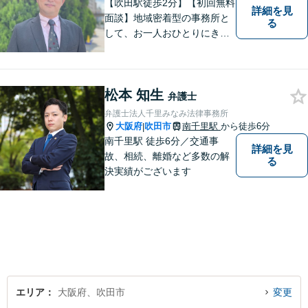
【吹田駅徒歩2分】【初回無料
詳細を見
面談】地域密着型の事務所と
る
して、お一人おひとりにきめ
細やかなリーガルサービスを
ご提供します。離婚・相続・
刑事事件など、幅広いお困り
松本 知生
ごとに対応！まずは無料相談
弁護士
にお越しください。【完全個
弁護士法人千里みなみ法律事務所
室対応】
大阪府
吹田市
南千里駅
から徒歩6分
|
南千里駅 徒歩6分／交通事
詳細を見
故、相続、離婚など多数の解
る
決実績がございます
エリア
大阪府、吹田市
変更