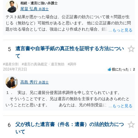
相続・遺言に強い弁護士
尾畠 弘典
弁護士
テスト結果が悪かった場合は、公正証書の効力について後々問題が生
じる（無効など）可能性があると思います。 他に公正証書の効力に問
題が出る場合としては、強迫により作成された場合、錯誤（勘違い）
の場合などがあります。 遺言の対象となる財産の多寡などにもよりま
すが、弁護士に作成を依頼する場合は、１０～数十万円程度になるケ
ースが多いと思います。 報酬体系は、弁護士ごとに異なりますので一
5
遺言書や自筆手紙の真正性を証明する方法につい
律の基準はありません。
て
#遺産分割
#遺言の真偽鑑定・遺言無効
#調停
2024年7月2日
役にたった
2
高島 秀行
弁護士
１． 実は、兄に遺留分侵害請求調停を申し立てられています。
そういうことですと、兄は遺言の無効を主張するのはあきらめたと
いうことだと思います。 あなたは、兄の特別受益について立証し
て、遺留分の問題を解決すればよいと思います。 弁護士に面談で
詳しい事情を話して相談された方がよいと思います。
6
父が残した遺言書（件名：遺書）の法的効力につ
いて