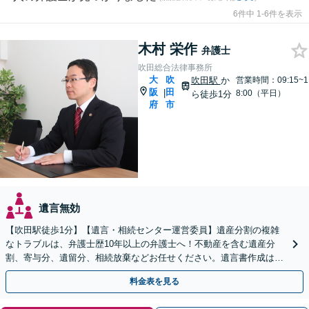
6件中 1-6件を表示
木村 栄作
弁護士
吹田総合法律事務所
大
吹
吹田駅
か
営業時間：09:15~1
阪
田
|
8:00（平日）
ら徒歩1分
府
市
遺言無効
【吹田駅徒歩1分】【遺言・相続センター運営委員】遺産分割の複雑
なトラブルは、弁護士歴10年以上の弁護士へ！不動産を含む遺産分
割、寄与分、遺留分、相続放棄などお任せください。遺言書作成は自
宅訪問にも対応。【税理士や司法書士とも連携】
料金表を見る