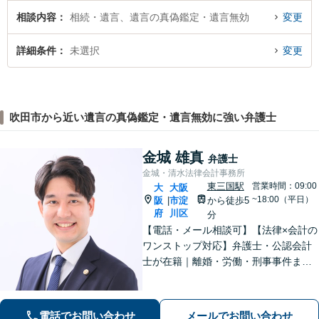
相談内容
相続・遺言、遺言の真偽鑑定・遺言無効
変更
詳細条件
未選択
変更
吹田市から近い遺言の真偽鑑定・遺言無効に強い弁護士
金城 雄真
弁護士
金城・清水法律会計事務所
東三国駅
営業時間：09:00
大
大阪
~18:00（平日）
阪
市淀
から徒歩5
|
府
川区
分
【電話・メール相談可】【法律×会計の
ワンストップ対応】弁護士・公認会計
士が在籍｜離婚・労働・刑事事件まで
幅広く対応｜経営者から個人の方ま
で、一人ひとりの状況に応じた解決策
をご提案します
電話でお問い合わせ
メールでお問い合わせ