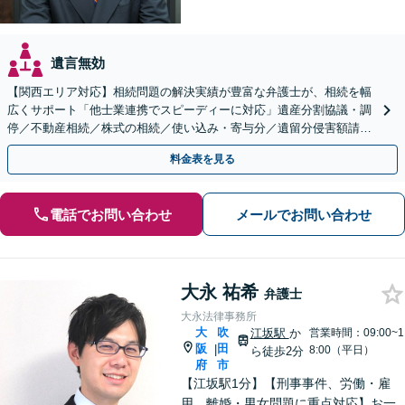
遺言無効
【関西エリア対応】相続問題の解決実績が豊富な弁護士が、相続を幅
広くサポート「他士業連携でスピーディーに対応」遺産分割協議・調
停／不動産相続／株式の相続／使い込み・寄与分／遺留分侵害額請求
／相続放棄（借金の相続）／遺言書作成
料金表を見る
電話でお問い合わせ
メールでお問い合わせ
大永 祐希
弁護士
大永法律事務所
大
吹
江坂駅
か
営業時間：09:00~1
阪
田
|
8:00（平日）
ら徒歩2分
府
市
【江坂駅1分】【刑事事件、労働・雇
用、離婚・男女問題に重点対応】お一