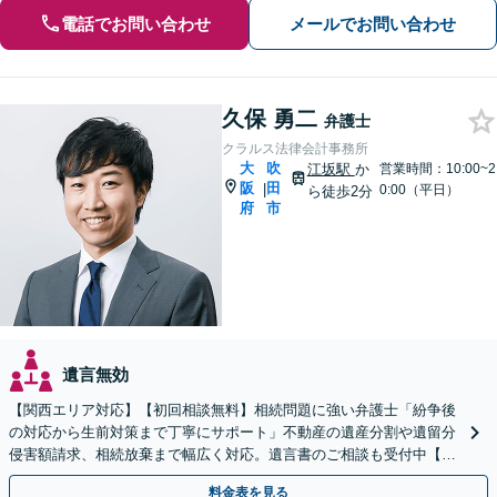
電話でお問い合わせ
メールでお問い合わせ
久保 勇二
弁護士
クラルス法律会計事務所
大
吹
江坂駅
か
営業時間：10:00~2
阪
田
|
0:00（平日）
ら徒歩2分
府
市
遺言無効
【関西エリア対応】【初回相談無料】相続問題に強い弁護士「紛争後
の対応から生前対策まで丁寧にサポート」不動産の遺産分割や遺留分
侵害額請求、相続放棄まで幅広く対応。遺言書のご相談も受付中【夜
間・休日面談可】【WEB面談】【完全個室】
料金表を見る