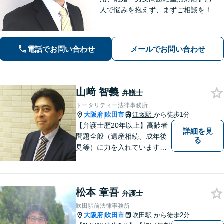
人で悩みを抱えず、まずご相談を！き
め細かいコミュニケーションを大切に
し、寄り添うながらともに解決を目指
します。当日・夜間・電話相談可能で
電話でお問い合わせ
メールでお問い合わせ
す。【法テラス利用可】【WEB面談
可】
山﨑 智義
弁護士
トータリティー法律事務所
大阪府
吹田市
江坂駅
から徒歩1分
|
【弁護士歴20年以上】高齢者
詳細を見
問題全般（遺産相続、成年後
る
見等）に力を入れています。
その他、民事事件、家事事件
等を幅広く取り扱っていま
す。（江坂駅徒歩1分）
松本 章吾
弁護士
吹田駅前法律事務所
大阪府
吹田市
吹田駅
から徒歩2分
|