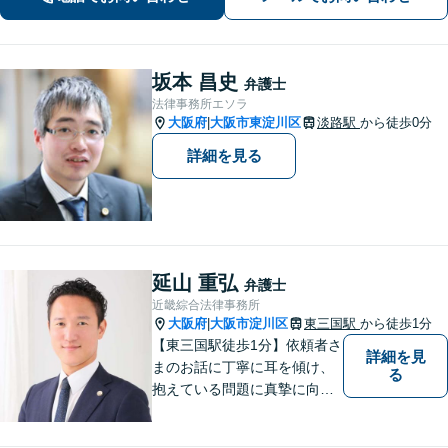
坂本 昌史
弁護士
法律事務所エソラ
大阪府
大阪市東淀川区
淡路駅
から徒歩0分
|
詳細を見る
延山 重弘
弁護士
近畿綜合法律事務所
大阪府
大阪市淀川区
東三国駅
から徒歩1分
|
【東三国駅徒歩1分】依頼者さ
詳細を見
まのお話に丁寧に耳を傾け、
る
抱えている問題に真摯に向き
合うことを大切にしていま
す。一人ひとりのご希望に最