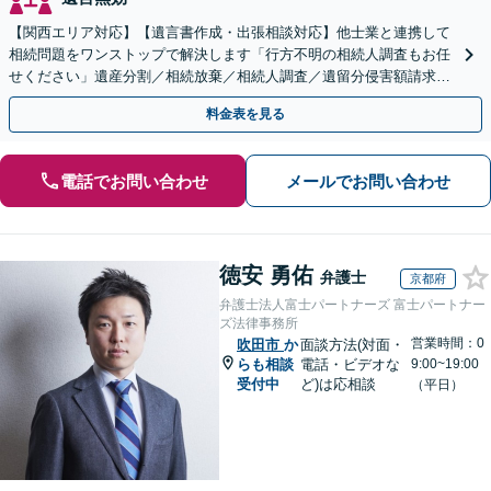
【関西エリア対応】【遺言書作成・出張相談対応】他士業と連携して
相続問題をワンストップで解決します「行方不明の相続人調査もお任
せください」遺産分割／相続放棄／相続人調査／遺留分侵害額請求／
登記など【休日・夜間面談可】【分割払い対応】
料金表を見る
電話でお問い合わせ
メールでお問い合わせ
徳安 勇佑
弁護士
京都府
弁護士法人富士パートナーズ 富士パートナー
ズ法律事務所
営業時間：0
吹田市
か
面談方法(対面・
らも相談
電話・ビデオな
9:00~19:00
受付中
ど)は応相談
（平日）