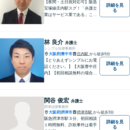
【夜間・土日祝対応可】阪急
詳細を見
宝塚線庄内駅スグ！「弁護士
る
業はサービス業である」こと
を徹底的に意識し，「聞く
耳」を持った話しやすい弁護
士を目指しています
林 良介
弁護士
シンプル法律事務所
大阪府
豊中市
庄内駅
から徒歩5分
|
【とりあえずシンプルにお電
詳細を見
話ください。】【大阪豊中庄
る
内】【初回相談無料の場合あ
り】【夜間土日祝対応】【電
話WEB相談実施】【事務所は
大阪の豊中庄内ですが、電話
やWEB相談もございますので
関谷 俊宏
弁護士
お気軽にお問合せください】
摂津法律事務所
大阪府
摂津市
摂津市駅
から徒歩3分
|
阪急摂津市駅３分、初回相談
詳細を見
１時間無料、詐欺事件は着手
る