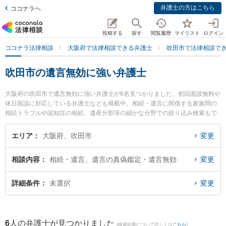
弁護士の方はこちら
ココナラへ
投稿する
探す
閲覧履歴
マイリスト
ログイン
ココナラ法律相談
大阪府で法律相談できる弁護士
吹田市で法律相談で
吹田市の遺言無効に強い弁護士
大阪府の吹田市で遺言無効に強い弁護士が6名見つかりました。初回面談無料や
休日面談に対応している弁護士なども掲載中。相続・遺言に関係する家族間の
相続トラブルや認知症の相続、遺産分割等の細かな分野での絞り込み検索もで
き便利です。特に吹田総合法律事務所の木村 栄作弁護士やクラルス法律会計事
務所の久保 勇二弁護士、大永法律事務所の大永 祐希弁護士のプロフィール情報
エリア
大阪府、吹田市
変更
や弁護士費用、強みなどが注目されています。『吹田市で土日や夜間に発生し
た遺言無効のトラブルを今すぐに弁護士に相談したい』『遺言無効のトラブル
相談内容
相続・遺言、遺言の真偽鑑定・遺言無効
変更
解決の実績豊富な近くの弁護士を検索したい』『初回相談無料で遺言無効を法
律相談できる吹田市内の弁護士に相談予約したい』などでお困りの相談者さん
におすすめです。
詳細条件
未選択
変更
6
人の弁護士が見つかりました
(検索結果について詳しくは
こちら
)