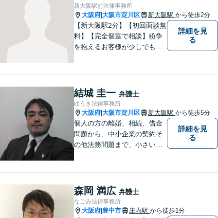
【メール・電話面談可】【東
新大阪駅前法律事務所
三国駅4分】
大阪府
大阪市淀川区
新大阪駅
から徒歩2分
|
【新大阪駅2分】【初回面談無
詳細を見
料】【完全個室で相談】紛争
る
を抱えるお客様が少しでも早
く安心できるよう、丁寧かつ
迅速な対応を心がけていま
す。 主張をぶつけ合うだけで
なく、事実と法律をもとに根
結城 圭一
弁護士
本的な解決を導くことが弁護
ゆうき法律事務所
士の役割だと考えています。
大阪府
大阪市淀川区
新大阪駅
から徒歩5分
|
個人の方の離婚、相続、借金
詳細を見
問題から、中小企業の契約そ
る
の他法務問題まで、小さい事
務所ですが、コンパクトでハ
イフォーマンスをモットーに
日々の業務を行っておりま
す。
森岡 満広
弁護士
なごみ法律事務所
大阪府
豊中市
庄内駅
から徒歩1分
|