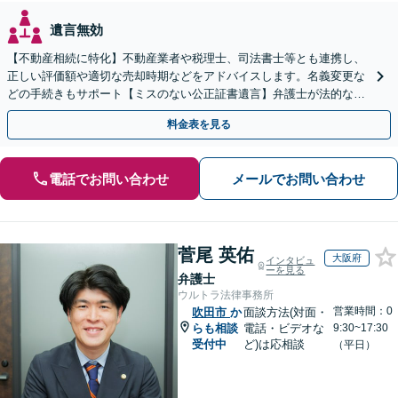
遺言無効
【不動産相続に特化】不動産業者や税理士、司法書士等とも連携し、
正しい評価額や適切な売却時期などをアドバイスします。名義変更な
どの手続きもサポート【ミスのない公正証書遺言】弁護士が法的な観
点から遺言書を作成します。
料金表を見る
電話でお問い合わせ
メールでお問い合わせ
菅尾 英佑
大阪府
インタビュ
ーを見る
弁護士
ウルトラ法律事務所
営業時間：0
吹田市
か
面談方法(対面・
らも相談
電話・ビデオな
9:30~17:30
受付中
ど)は応相談
（平日）