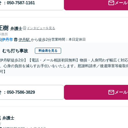
せ
メール
正樹
弁護士
インタビューを見る
事務所
県
伊丹市
伊丹駅
から徒歩2分
営業時間：本日定休日
|
むち打ち事故
料金表を見る
伊丹駅徒歩2分】【電話・メール相談初回無料】物損・人身問わず幅広く対
、心身の負担を減らすお手伝いをいたします。慰謝料請求／後遺障害等級取
可】
せ
メール
哉
弁護士
所