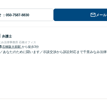
せ
メール
朗
弁護士
なみ法律事務所 石橋オフィス
石橋阪大前駅
から徒歩3分
分／あなたのために闘います／示談交渉から訴訟対応まで千里みなみ法律