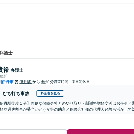
弁護士
貴裕
弁護士
事務所
県
伊丹市
伊丹駅
から徒歩1分
営業時間：本日定休日
|
むち打ち事故
料金表を見る
伊丹駅徒歩１分】面倒な保険会社とのやり取り・慰謝料増額交渉はお任せ／
額や過失割合が妥当かどうか等の助言／保険会社側の代理人経験も活かして