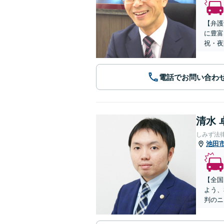
【弁護
に豊富
祝・夜
電話でお問い合わ
清水 
しみず法
池田
【全国
よう、
判のニ