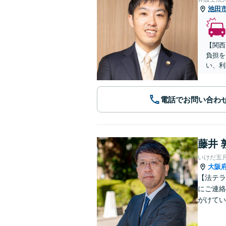
池田
【関西
負担を
い、利
電話でお問い合わ
藤井 
いけだ五
大阪
【法テラ
にご連絡
がけてい