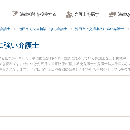
法律相談を投稿する
弁護士を探す
法律Q
弁護士
池田市で法律相談できる弁護士
池田市で交通事故に強い弁護士
に強い弁護士
2名見つかりました。初回面談無料や休日面談に対応している弁護士なども掲載中
でき便利です。特にいけだ五月法律事務所の藤井 敦史弁護士や弁護士法人千里みなみ
注目されています。『池田市で土日や夜間に発生したむち打ち事故のトラブルを今
たい』『初回相談無料でむち打ち事故を法律相談できる池田市内の弁護士に相談予