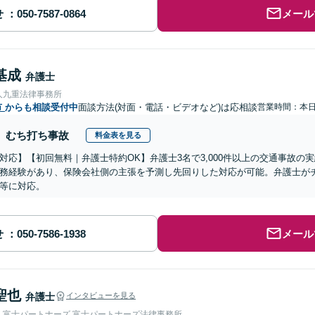
せ
メール
基成
弁護士
人九重法律事務所
市
からも相談受付中
面談方法(対面・電話・ビデオなど)は応相談
営業時間：本
むち打ち事故
料金表を見る
対応】【初回無料｜弁護士特約OK】弁護士3名で3,000件以上の交通事故の
務経験があり、保険会社側の主張を予測し先回りした対応が可能。弁護士が
等に対応。
せ
メール
聖也
弁護士
インタビューを見る
人富士パートナーズ 富士パートナーズ法律事務所