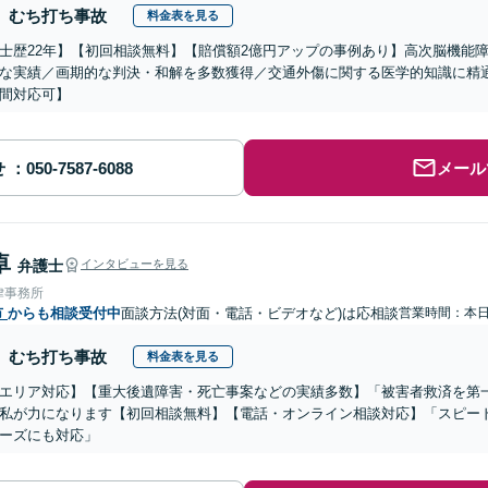
むち打ち事故
料金表を見る
士歴22年】【初回相談無料】【賠償額2億円アップの事例あり】高次脳機能
な実績／画期的な判決・和解を多数獲得／交通外傷に関する医学的知識に精
間対応可】
せ
メール
卓
弁護士
インタビューを見る
律事務所
市
からも相談受付中
面談方法(対面・電話・ビデオなど)は応相談
営業時間：本
むち打ち事故
料金表を見る
エリア対応】【重大後遺障害・死亡事案などの実績多数】「被害者救済を第
私が力になります【初回相談無料】【電話・オンライン相談対応】「スピー
ーズにも対応」