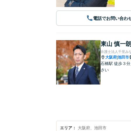
電話でお問い合わ
東山 慎一
弁護士法人千里み
大阪府
池田市
|
石橋駅 徒歩３
さい
エリア
大阪府、池田市