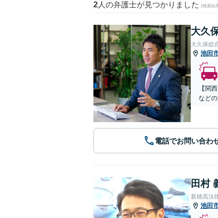
2
人の弁護士が見つかりました
(検索結
大久保
大久保総
池田
【関西
などの
電話でお問い合わ
田村 
新穂高法
池田