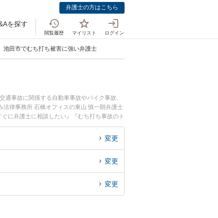
弁護士の方はこちら
&Aを探す
閲覧履歴
マイリスト
ログイン
池田市でむち打ち被害に強い弁護士
。交通事故に関係する自動車事故やバイク事故、
法律事務所 石橋オフィスの東山 慎一朗弁護士
すぐに弁護士に相談したい』『むち打ち事故のト
約したい』などでお困りの相談者さんにおすすめ
変更
変更
変更