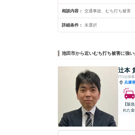
相談内容
交通事故、むち打ち被害
詳細条件
未選択
池田市から近いむち打ち被害に強い
辻本 
ITO法律
兵庫
【阪急
れた金