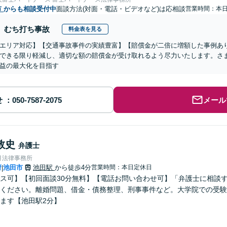
市
からも相談受付中
面談方法(対面・電話・ビデオなど)は応相談
営業時間：本
むち打ち事故
料金表を見る
エリア対応】【交通事故事件の実績豊富】【賠償金が二倍に増額した事例あ
できる限り軽減し、適切な額の賠償金が受け取れるよう尽力いたします。さ
益の最大化を目指す
せ
メール
敦史
弁護士
月法律事務所
府
池田市
池田駅
から徒歩4分
営業時間：本日定休日
|
ス可】【初回面談30分無料】【電話お問い合わせ可】「弁護士に相談
ください。離婚問題、借金・債務整理、刑事事件など。大学院での受験
ます【池田駅2分】