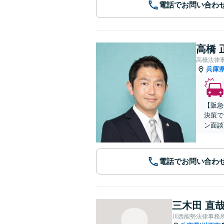
電話でお問い合わ
高橋 
高橋法律
兵庫
【阪急
決策で
ン面談
電話でお問い合わ
三木田 直
川西能勢法律事務