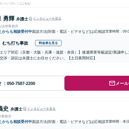
果について詳しくは
こちら
)
 勇輝
弁護士
インタビューを見る
合法律事務所
市
からも相談受付中
面談方法(対面・電話・ビデオなど)は応相談
営業時間：09:
むち打ち事故
料金表を見る
エリア対応（京都・大阪・兵庫・滋賀・奈良）】後遺障害等級認定/異議申し立
交渉・訴訟は弁護士にお任せください。【土日夜間対応】
せ
メール
義史
弁護士
インタビューを見る
律事務所
市
からも相談受付中
面談方法(対面・電話・ビデオなど)は応相談
営業時間：本