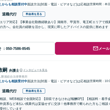
市
からも相談受付中
面談方法(対面・電話・ビデオなど)は応相談
営業時間：本
退職代行
料金表を見る
エリア対応】【事業会社勤務経験あり】湖南市、甲賀市、竜王町エリアで残
の方へ。会社員の経験を活かし、現実に即したアドバイスの提供に努めます【
せ
メール
敦嗣
弁護士
インタビューを見る
人勝浦総合法律事務所
市
からも相談受付中
面談方法(対面・電話・ビデオなど)は応相談
営業時間：10:0
退職代行
料金表を見る
相談、WEB相談で全国対応】【回収できなければ報酬0円】【相談料・着手
外資系など未払い残業代は妥協せずに交渉！他事務所で断られた方もご相談
受付しています