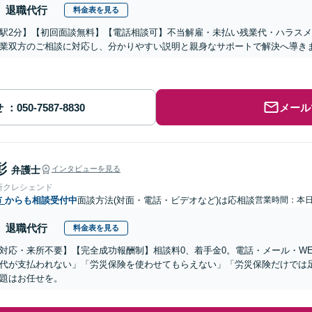
退職代行
料金表を見る
駅2分】【初回面談無料】【電話相談可】不当解雇・未払い残業代・ハラス
業双方のご相談に対応し、分かりやすい説明と親身なサポートで解決へ導き
せ
メール
彰
弁護士
インタビューを見る
所クレシェンド
市
からも相談受付中
面談方法(対面・電話・ビデオなど)は応相談
営業時間：本
退職代行
料金表を見る
対応・来所不要】【完全成功報酬制】相談料0、着手金0。電話・メール・W
代が支払われない」「労災保険を使わせてもらえない」「労災保険だけでは
題はお任せを。