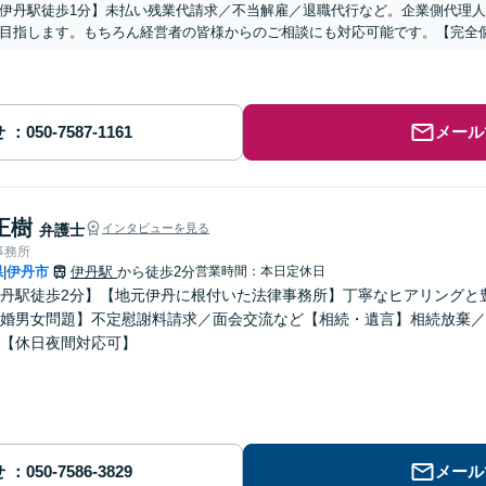
伊丹駅徒歩1分】未払い残業代請求／不当解雇／退職代行など。企業側代理
目指します。もちろん経営者の皆様からのご相談にも対応可能です。【完全
せ
メール
正樹
弁護士
インタビューを見る
事務所
県
伊丹市
伊丹駅
から徒歩2分
営業時間：本日定休日
|
丹駅徒歩2分】【地元伊丹に根付いた法律事務所】丁寧なヒアリングと
婚男女問題】不定慰謝料請求／面会交流など【相続・遺言】相続放棄／
【休日夜間対応可】
せ
メール