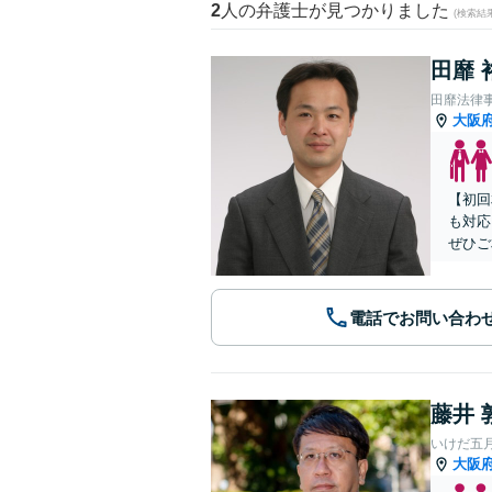
2
人の弁護士が見つかりました
(検索結
田靡 
田靡法律
大阪
【初回
も対応
ぜひご
電話でお問い合わ
藤井 
いけだ五
大阪