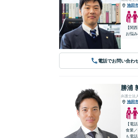
池田
【関西
お悩み
電話でお問い合わ
勝浦 
弁護士法
池田
【電話
食業／
も電話