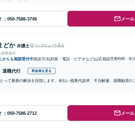
せ
メール
まどか
弁護士
インタビューを見る
法律事務所
市
からも相談受付中
面談方法(対面・電話・ビデオなど)は応相談
営業時間：本
退職代行
料金表を見る
とって最善の解決を目指します。未払い残業代請求、不当解雇、退職勧奨の
せ
メール