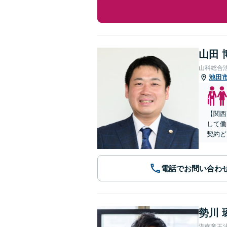
山田 
山科総合
池田
【関西
して働
契約ど
電話でお問い合わ
勢川 
湖南竜王