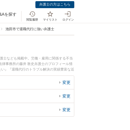
弁護士の方はこちら
&Aを探す
閲覧履歴
マイリスト
ログイン
池田市で退職代行に強い弁護士
弁護士なども掲載中。労働・雇用に関係する不当
法律事務所の藤井 敦史弁護士のプロフィール情
たい』『退職代行のトラブル解決の実績豊富な近
者さんにおすすめです。
変更
変更
変更