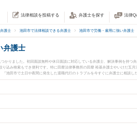
法律相談を投稿する
弁護士を探す
法律Q
弁護士
池田市で法律相談できる弁護士
池田市で労働・雇用に強い弁護士
い弁護士
見つかりました。初回面談無料や休日面談に対応している弁護士、解決事例を持つ
絞り込み検索もでき便利です。特に田靡法律事務所の田靡 裕基弁護士やいけだ五月
。『池田市で土日や夜間に発生した退職代行のトラブルを今すぐに弁護士に相談し
職代行を法律相談できる池田市内の弁護士に相談予約したい』などでお困りの相談