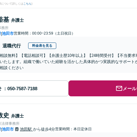
果について詳しくは
こちら
)
裕基
弁護士
事務所
府
池田市
営業時間：00:00~23:59（土日祝日）
|
退職代行
料金表を見る
相談無料】【電話相談可】【弁護士歴10年以上】【24時間受付】【不当要
いたします。組織で働いていた経験を活かした具体的かつ実践的なサポート
相談ください
せ
メール
敦史
弁護士
月法律事務所
府
池田市
池田駅
から徒歩4分
営業時間：本日定休日
|