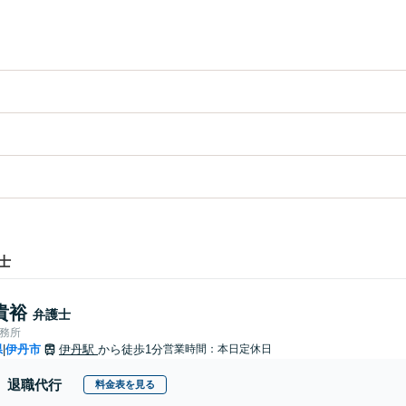
士
貴裕
弁護士
事務所
県
伊丹市
伊丹駅
から徒歩1分
営業時間：本日定休日
|
退職代行
料金表を見る