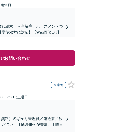
日定休日
業代請求、不当解雇、ハラスメントで
労使双方に対応】【Web面談OK】
でお問い合わせ
東京都
0~17:00（土曜日）
金無料】名ばかり管理職／運送業／飲
ください。【解決事例が豊富】土曜日