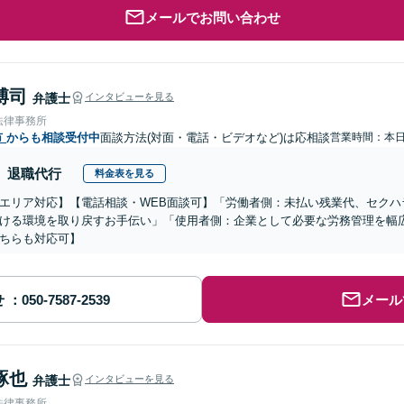
メールでお問い合わせ
博司
弁護士
インタビューを見る
法律事務所
市
からも相談受付中
面談方法(対面・電話・ビデオなど)は応相談
営業時間：本
退職代行
料金表を見る
エリア対応】【電話相談・WEB面談可】「労働者側：未払い残業代、セクハ
ける環境を取り戻すお手伝い」「使用者側：企業として必要な労務管理を幅
ちらも対応可】
せ
メール
琢也
弁護士
インタビューを見る
法律事務所