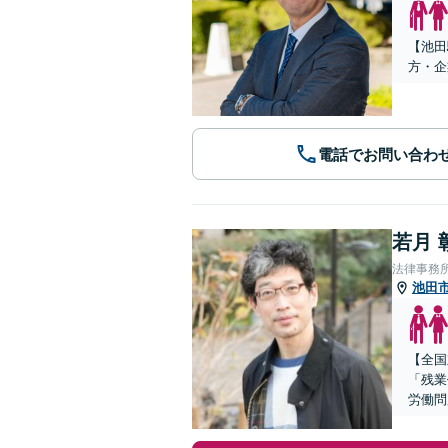
【池田
方・企
電話でお問い合わ
若月 
法律事務
池田
【全国
「残業
労働問