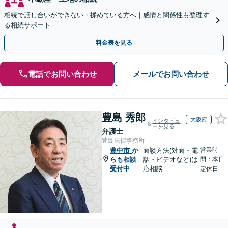
相続で話し合いができない・揉めている方へ｜感情と関係性も整理す
る相続サポート
料金表を見る
電話でお問い合わせ
メールでお問い合わせ
豊島 秀郎
大阪府
インタビュ
ーを見る
弁護士
豊島法律事務所
営業時
豊中市
か
面談方法(対面・電
らも相談
話・ビデオなど)は
間：本日
受付中
応相談
定休日