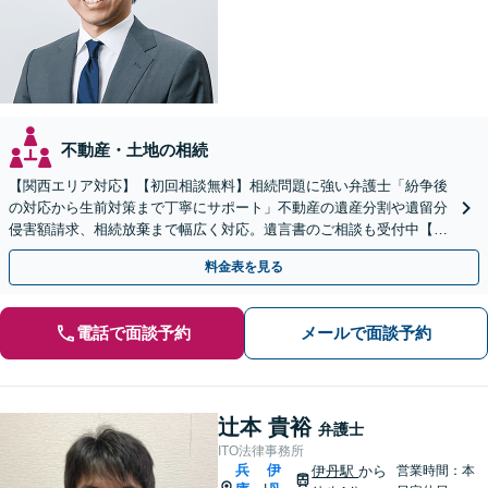
不動産・土地の相続
【関西エリア対応】【初回相談無料】相続問題に強い弁護士「紛争後
の対応から生前対策まで丁寧にサポート」不動産の遺産分割や遺留分
侵害額請求、相続放棄まで幅広く対応。遺言書のご相談も受付中【夜
間・休日面談可】【WEB面談】【完全個室】
料金表を見る
電話で面談予約
メールで面談予約
辻本 貴裕
弁護士
ITO法律事務所
兵
伊
伊丹駅
から
営業時間：本