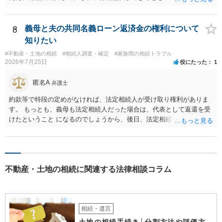
不動産の名義の全部を自分にできるかどうかは別問題です。未成年者
の権利も守られなければならないからです。 相続財産全体で、未成年
者の権利が守られているかどうかを判断しなければなりません。 単
8
義母と夫の共同名義ローン返済金の権利について
に、未成年者を今後養育するのは、自分だからという理由では、法定
知りたい
相続分以上に多くの遺産を取得することができるというわけではあり
#不動産・土地の相続
#相続人調査・確定
#家族間の相続トラブル
ません。
2026年7月25日
役にたった
1
匿名A
弁護士
約款等で特段の定めがなければ、法定相続人が受け取り権利がありま
す。 もっとも、義母も法定相続人だった場合は、代表として返還を受
けたということ になるのでしょうから、後日、法定相続分に基づいて
精算を求めることは可能と思います。
不動産・土地の相続に関連する法律相談コラム
相続・遺言