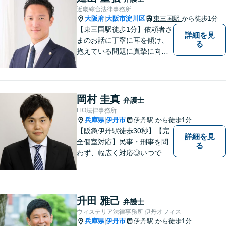
近畿綜合法律事務所
大阪府
大阪市淀川区
東三国駅
から徒歩1分
|
【東三国駅徒歩1分】依頼者さ
詳細を見
まのお話に丁寧に耳を傾け、
る
抱えている問題に真摯に向き
合うことを大切にしていま
す。一人ひとりのご希望に最
大限応えられるよう尽力いた
します。まずはお気軽にご相
岡村 圭真
弁護士
談にいらしてください。【休
ITO法律事務所
日夜間相談可】
兵庫県
伊丹市
伊丹駅
から徒歩1分
|
【阪急伊丹駅徒歩30秒】【完
詳細を見
全個室対応】民事・刑事を問
る
わず、幅広く対応◎いつでも
迅速な対応で、「救急救命医
のような弁護士」を目指しま
す。広い視野とユーモアを忘
れず、尽力してまいります。
升田 雅己
弁護士
【メーカー法務経験あり】
ウィステリア法律事務所 伊丹オフィス
兵庫県
伊丹市
伊丹駅
から徒歩1分
|