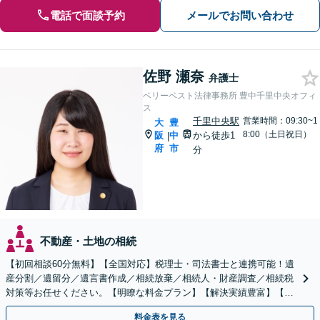
電話で面談予約
メールでお問い合わせ
佐野 瀬奈
弁護士
ベリーベスト法律事務所 豊中千里中央オフィ
ス
千里中央駅
営業時間：09:30~1
大
豊
8:00（土日祝日）
阪
中
から徒歩1
|
府
市
分
不動産・土地の相続
【初回相談60分無料】【全国対応】税理士・司法書士と連携可能！遺
産分割／遺留分／遺言書作成／相続放棄／相続人・財産調査／相続税
対策等お任せください。【明瞭な料金プラン】【解決実績豊富】【電
話相談可】
料金表を見る