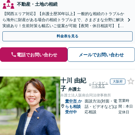
不動産・土地の相続
【関西エリア対応】【弁護士歴30年以上】一般的な相続のトラブルか
ら海外に財産がある場合の相続トラブルまで、さまざまな分野に解決
実績あり！生前対策も幅広いご提案が可能【夜間・休日相談可】【完
全個室】
料金表を見る
電話でお問い合わせ
メールでお問い合わせ
十川 由紀
大阪府
インタビュ
ーを見る
子
弁護士
弁護士法人阪南合同法律事務所
営業時
豊中市
か
面談方法(対面・電
らも相談
話・ビデオなど)は
間：本日
受付中
応相談
定休日