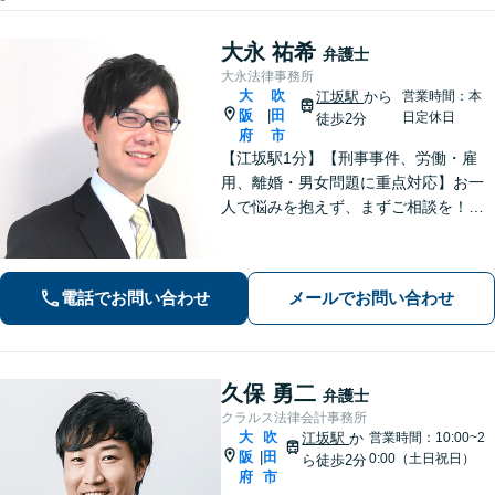
大永 祐希
弁護士
大永法律事務所
大
吹
江坂駅
から
営業時間：本
阪
田
|
日定休日
徒歩2分
府
市
【江坂駅1分】【刑事事件、労働・雇
用、離婚・男女問題に重点対応】お一
人で悩みを抱えず、まずご相談を！き
め細かいコミュニケーションを大切に
し、寄り添うながらともに解決を目指
します。当日・夜間・電話相談可能で
電話でお問い合わせ
メールでお問い合わせ
す。【法テラス利用可】【WEB面談
可】
久保 勇二
弁護士
クラルス法律会計事務所
大
吹
江坂駅
か
営業時間：10:00~2
阪
田
|
0:00（土日祝日）
ら徒歩2分
府
市