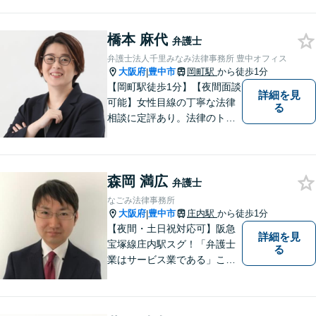
「交通事故」は後遺症案件に
て1級相当での和解実績あり
橋本 麻代
【初回相談30分無料】
弁護士
弁護士法人千里みなみ法律事務所 豊中オフィス
大阪府
豊中市
岡町駅
から徒歩1分
|
【岡町駅徒歩1分】【夜間面談
詳細を見
可能】女性目線の丁寧な法律
る
相談に定評あり。法律のトラ
ブルを「あなたのための弁護
団」がスピード解決します。
書籍の出版経験あり。質の高
森岡 満広
いリーガルサービスを提供し
弁護士
ます。
なごみ法律事務所
大阪府
豊中市
庄内駅
から徒歩1分
|
【夜間・土日祝対応可】阪急
詳細を見
宝塚線庄内駅スグ！「弁護士
る
業はサービス業である」こと
を徹底的に意識し，「聞く
耳」を持った話しやすい弁護
士を目指しています