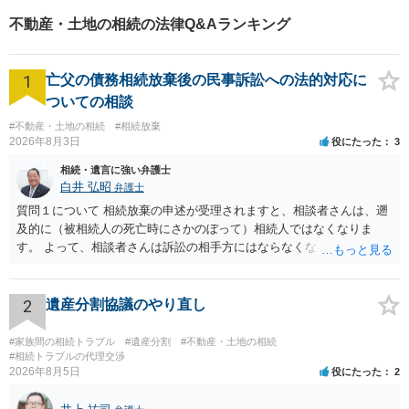
不動産・土地の相続の法律Q&Aランキング
1
亡父の債務相続放棄後の民事訴訟への法的対応に
ついての相談
#不動産・土地の相続
#相続放棄
2026年8月3日
役にたった
3
相続・遺言に強い弁護士
白井 弘昭
弁護士
質問１について 相続放棄の申述が受理されますと、相談者さんは、遡
及的に（被相続人の死亡時にさかのぼって）相続人ではなくなりま
す。 よって、相談者さんは訴訟の相手方にはならなくなるので（明け
渡し請求の対象ではなくなるので）請求棄却となります。 相続放棄受
理証明を家庭裁判所で取得し、コピーを答弁書に添えて裁判所に提出
してください。 質問２について 請求棄却を求める答弁書を提出すれ
2
遺産分割協議のやり直し
ば、第１回期日は出席する必要がありません。その日は差支え（用事
があり出席できない）との記載で十分です。 質問３について 弁護士で
#家族間の相続トラブル
#遺産分割
#不動産・土地の相続
はないので、ｍｉｎｔｓでの提出の必要は無いと思います。郵送（期
#相続トラブルの代理交渉
2026年8月5日
役にたった
2
限までに届けばよい）で十分です。 詳細は、書面記載の裁判所書記官
にお問い合わせください。 以上、ご参考まで。