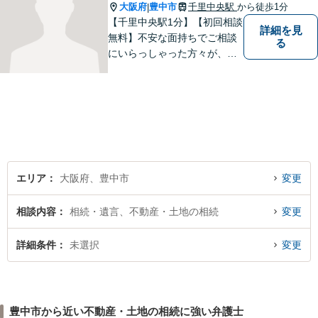
大阪府
豊中市
千里中央駅
から徒歩1分
|
【千里中央駅1分】【初回相談
詳細を見
無料】不安な面持ちでご相談
る
にいらっしゃった方々が、少
しで明るい気持ちで帰ってい
ただけるように日々邁進して
おります。相談者にとって最
善の法的手段を選択し、終局
的解決に至るよう全力でサポ
ートいたします。
エリア
大阪府、豊中市
変更
相談内容
相続・遺言、不動産・土地の相続
変更
詳細条件
未選択
変更
豊中市から近い不動産・土地の相続に強い弁護士