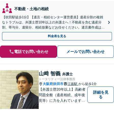
不動産・土地の相続
【吹田駅徒歩1分】【遺言・相続センター運営委員】遺産分割の複雑
なトラブルは、弁護士歴10年以上の弁護士へ！不動産を含む遺産分
割、寄与分、遺留分、相続放棄などお任せください。遺言書作成は自
宅訪問にも対応。【税理士や司法書士とも連携】
料金表を見る
電話でお問い合わせ
メールでお問い合わせ
山﨑 智義
弁護士
トータリティー法律事務所
大阪府
吹田市
江坂駅
から徒歩1分
|
【弁護士歴20年以上】高齢者
詳細を見
問題全般（遺産相続、成年後
る
見等）に力を入れています。
その他、民事事件、家事事件
等を幅広く取り扱っていま