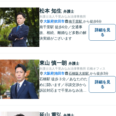
す。（江坂駅徒歩1分）
松本 知生
弁護士
弁護士法人千里みなみ法律事務所
大阪府
吹田市
南千里駅
から徒歩6分
|
南千里駅 徒歩6分／交通事
詳細を見
故、相続、離婚など多数の解
る
決実績がございます
東山 慎一朗
弁護士
弁護士法人千里みなみ法律事務所 石橋オフィス
大阪府
池田市
石橋阪大前駅
から徒歩3分
|
石橋駅 徒歩３分／あなたのた
詳細を見
めに闘います／示談交渉から
る
訴訟対応まで千里みなみ法律
事務所にお任せください
延山 重弘
弁護士