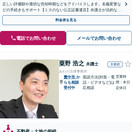
正しい評価額や適切な売却時期などをアドバイスします。名義変更な
どの手続きもサポート【ミスのない公正証書遺言】弁護士が法的な観
点から遺言書を作成します。
料金表を見る
電話でお問い合わせ
メールでお問い合わせ
粟野 浩之
弁護士
京都府
あわの法律事務所
営業時
豊中市
か
面談方法(対面・電
らも相談
話・ビデオなど)は
間：本日
受付中
応相談
定休日
不動産・土地の相続