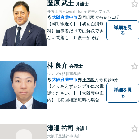
藤原 武士
弁護士
弁護士法人Legal Home 豊中オフィス
大阪府
豊中市
岡町駅
から徒歩10分
|
【岡町駅近く】【初回面談無
詳細を見
料】当事者だけでは解決でき
る
ない問題も、弁護士がそばに
いることで理想的な解決が目
指せるようになります。離婚
問題／相続問題／借金問題／
林 良介
交通事故／企業法務など、幅
弁護士
広く対応可能。【夜間／休日
シンプル法律事務所
対応可能】まずはお気軽にご
大阪府
豊中市
庄内駅
から徒歩5分
|
連絡ください。
【とりあえずシンプルにお電
詳細を見
話ください。】【大阪豊中庄
る
内】【初回相談無料の場合あ
り】【夜間土日祝対応】【電
話WEB相談実施】【事務所は
大阪の豊中庄内ですが、電話
瀬邉 祐司
やWEB相談もございますので
弁護士
お気軽にお問合せください】
大阪千里法律事務所