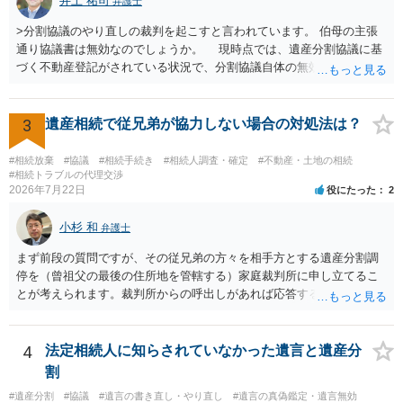
井上 祐司
弁護士
>分割協議のやり直しの裁判を起こすと言われています。 伯母の主張
通り協議書は無効なのでしょうか。 現時点では、遺産分割協議に基
づく不動産登記がされている状況で、分割協議自体の無効を裁判所が
認めたわけではないので、分割協議の効力に影響はありません。 先
方の訴訟の主張及び立証次第ですが、 ・御祖母様の認知能力に関する
医師の意見書、筆跡鑑定 が提出されればその効力が否定される可能性
3
遺産相続で従兄弟が協力しない場合の対処法は？
はありますが、 ・伯母様自身が分割協議に加わっていること ・御祖母
様の意に反する遺産分割協議を行う実益が誰にあったかの立証が困難
#相続放棄
#協議
#相続手続き
#相続人調査・確定
#不動産・土地の相続
であること からすると、実際に遺産分割協議の効力が否定される可能
#相続トラブルの代理交渉
2026年7月22日
役にたった
2
性はそれほど高くない（立証のハードルは非常に高い）ということが
言えると思います。
小杉 和
弁護士
まず前段の質問ですが、その従兄弟の方々を相手方とする遺産分割調
停を（曾祖父の最後の住所地を管轄する）家庭裁判所に申し立てるこ
とが考えられます。裁判所からの呼出しがあれば応答する可能性がま
だあるのではないでしょうか。 後段の質問については、相続放棄は可
能と思われます。時間が思った以上にないので必要書類をてきぱきと
揃える必要があります。その点是非御注意ください。
4
法定相続人に知らされていなかった遺言と遺産分
割
#遺産分割
#協議
#遺言の書き直し・やり直し
#遺言の真偽鑑定・遺言無効