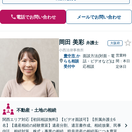
電話でお問い合わせ
メールでお問い合わせ
岡田 美彩
弁護士
大阪府
小西法律事務所
営業時
豊中市
か
面談方法(対面・電
らも相談
話・ビデオなど)は
間：本日
受付中
応相談
定休日
不動産・土地の相続
関西エリア対応【初回相談無料】【ビデオ面談可】【所属弁護士6
名】【遺産相続の経験豊富】遺産分割、遺言書作成、相続放棄、民事
信託、相続対策、株式・事業の相続、暗号資産の相続等につき豊富な