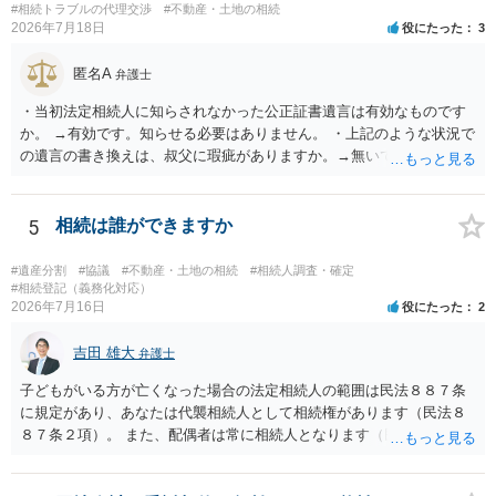
#相続トラブルの代理交渉
#不動産・土地の相続
2026年7月18日
役にたった
3
匿名A
弁護士
・当初法定相続人に知らされなかった公正証書遺言は有効なものです
か。 →有効です。知らせる必要はありません。 ・上記のような状況で
の遺言の書き換えは、叔父に瑕疵がありますか。→無いです。 ・分割
する場合の比率は、現状で、客観的に見てどの程度が妥当と考えられ
ますか。 →本人が自由に決められますので、どこが妥当とは言えない
です。客観的な基準もありません。 ・できれば穏やかに、分割を拒否
5
相続は誰ができますか
することはできますか。 →分割を拒否するということは、遺産はいら
ないということでしょうか。遺言で、受取を指定されててもいらない
#遺産分割
#協議
#不動産・土地の相続
#相続人調査・確定
と拒否することはできます。理由を説明する必要はありません。
#相続登記（義務化対応）
2026年7月16日
役にたった
2
吉田 雄大
弁護士
子どもがいる方が亡くなった場合の法定相続人の範囲は民法８８７条
に規定があり、あなたは代襲相続人として相続権があります（民法８
８７条２項）。 また、配偶者は常に相続人となります（民法８９０
条）。 「祖父の子供３人」の方の配偶者がご健在であれば、その方に
も相続権があります。つまり、孫５人に加えて「おじ又はおば」にも