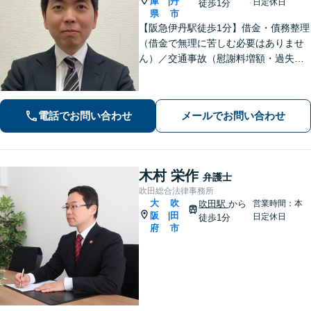
庫
丹
|
日定休日
徒歩1分
県
市
【阪急伊丹駅徒歩1分】借金・債務整理
（借金で無理に苦しむ必要はありませ
ん）／交通事故（慰謝料増額・過失割
合に関するご相談など）／労働事件
（労働者側・使用者側どちらも対応）
／刑事事件（被害者側も対応）／相続
電話でお問い合わせ
メールでお問い合わせ
／離婚問題など。まずはお気軽にご相
談ください
木村 栄作
弁護士
吹田総合法律事務所
大
吹
吹田駅
から
営業時間：本
阪
田
|
日定休日
徒歩1分
府
市