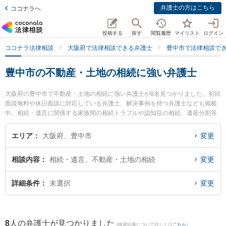
弁護士の方はこちら
ココナラへ
投稿する
探す
閲覧履歴
マイリスト
ログイン
ココナラ法律相談
大阪府で法律相談できる弁護士
豊中市で法律相談で
豊中市の不動産・土地の相続に強い弁護士
大阪府の豊中市で不動産・土地の相続に強い弁護士が8名見つかりました。初回
面談無料や休日面談に対応している弁護士、解決事例を持つ弁護士なども掲載
中。相続・遺言に関係する家族間の相続トラブルや認知症の相続、遺産分割等
の細かな分野での絞り込み検索もでき便利です。特に豊中法律事務所の岡本 宏
大弁護士やベリーベスト法律事務所 豊中千里中央オフィスの佐野 瀬奈弁護士、
エリア
大阪府、豊中市
変更
えびす法律事務所の西村 宏弁護士のプロフィール情報や弁護士費用、強みなど
が注目されています。『豊中市で土日や夜間に発生した不動産・土地の相続の
相談内容
相続・遺言、不動産・土地の相続
変更
トラブルを今すぐに弁護士に相談したい』『不動産・土地の相続のトラブル解
決の実績豊富な近くの弁護士を検索したい』『初回相談無料で不動産・土地の
相続を法律相談できる豊中市内の弁護士に相談予約したい』などでお困りの相
詳細条件
未選択
変更
談者さんにおすすめです。
8
人の弁護士が見つかりました
(検索結果について詳しくは
こちら
)