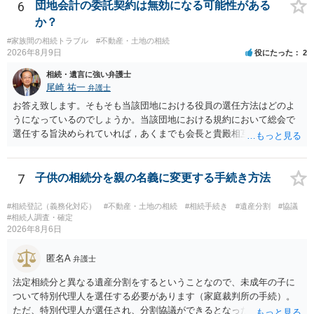
相続権がある可能性があります。
6
団地会計の委託契約は無効になる可能性がある
か？
#家族間の相続トラブル
#不動産・土地の相続
2026年8月9日
役にたった
2
相続・遺言に強い弁護士
尾崎 祐一
弁護士
お答え致します。そもそも当該団地における役員の選任方法はどのよ
うになっているのでしょうか。当該団地における規約において総会で
選任する旨決められていれば，あくまでも会長と貴殿相互間における
団地会計の委託契約であって貴殿が役員になることはありません。但
し，団地と貴殿との委託契約は有効に成立しています。当該団地にお
ける役員の選任が会長の専権でできるのであれば，貴殿と会長との合
7
子供の相続分を親の名義に変更する手続き方法
意により委託契約は有効に成立しています。
#相続登記（義務化対応）
#不動産・土地の相続
#相続手続き
#遺産分割
#協議
#相続人調査・確定
2026年8月6日
匿名A
弁護士
法定相続分と異なる遺産分割をするということなので、未成年の子に
ついて特別代理人を選任する必要があります（家庭裁判所の手続）。
ただ、特別代理人が選任され、分割協議ができるとなったとしても、