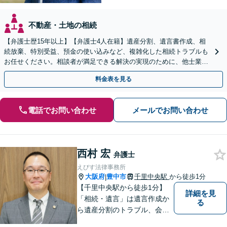
不動産・土地の相続
【弁護士歴15年以上】【弁護士4人在籍】遺産分割、遺言書作成、相
続放棄、特別受益、預金の使い込みなど、複雑化した相続トラブルも
お任せください。相談者が満足できる解決の実現のために、他士業と
連携し最善を尽くします【完全個室】
料金表を見る
電話でお問い合わせ
メールでお問い合わせ
西村 宏
弁護士
えびす法律事務所
大阪府
豊中市
千里中央駅
から徒歩1分
|
【千里中央駅から徒歩1分】
詳細を見
「相続・遺言」は遺言作成か
る
ら遺産分割のトラブル、会社
の事業継承まで対応します。