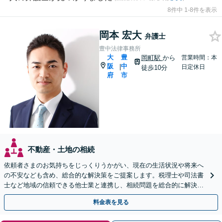
8件中 1-8件を表示
岡本 宏大
弁護士
豊中法律事務所
大
豊
岡町駅
から
営業時間：本
阪
中
|
日定休日
徒歩10分
府
市
不動産・土地の相続
依頼者さまのお気持ちをじっくりうかがい、現在の生活状況や将来へ
の不安なども含め、総合的な解決策をご提案します。税理士や司法書
士など地域の信頼できる他士業と連携し、相続問題を総合的に解決
「後見人にお悩みの方もお気軽にご相談を」
料金表を見る