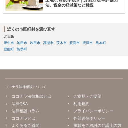
土地の相続手続き│分割方法や評価方
法、税金の軽減策など解説
近くの市区町村を選び直す
北大阪
豊中市
池田市
吹田市
高槻市
茨木市
箕面市
摂津市
島本町
豊能町
能勢町
ココナラ法律相談について
ココナラ法律相談とは
ご意見・ご要望
法律Q&A
利用規約
法律相談コラム
プライバシーポリシー
ココナラとは
外部送信ポリシー
よくあるご質問
掲載をご検討の弁護士の方