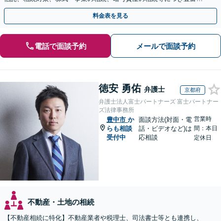
対応実績。【バリアフリー】【完全個室対応】
料金表を見る
電話で面談予約
メールで面談予約
徳安 勇佑
弁護士
京都府
弁護士法人富士パートナーズ 富士パートナー
ズ法律事務所
営業時
豊中市
か
面談方法(対面・電
らも相談
話・ビデオなど)は
間：本日
受付中
応相談
定休日
不動産・土地の相続
【不動産相続に特化】不動産業者や税理士、司法書士等とも連携し、