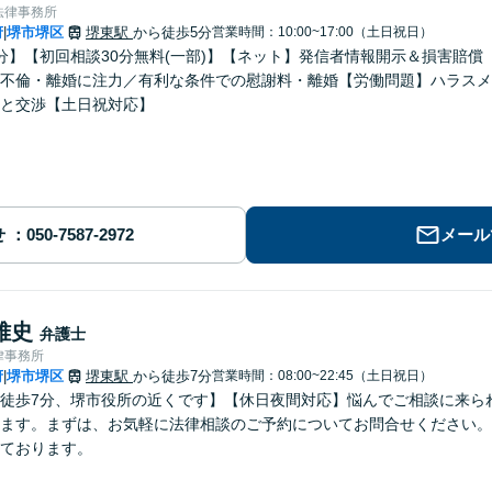
法律事務所
府
堺市堺区
堺東駅
から徒歩5分
営業時間：10:00~17:00（土日祝日）
|
分】【初回相談30分無料(一部)】【ネット】発信者情報開示＆損害賠
不倫・離婚に注力／有利な条件での慰謝料・離婚【労働問題】ハラスメ
と交渉【土日祝対応】
せ
メール
雅史
弁護士
律事務所
府
堺市堺区
堺東駅
から徒歩7分
営業時間：08:00~22:45（土日祝日）
|
徒歩7分、堺市役所の近くです】【休日夜間対応】悩んでご相談に来ら
ます。まずは、お気軽に法律相談のご予約についてお問合せください。
ております。