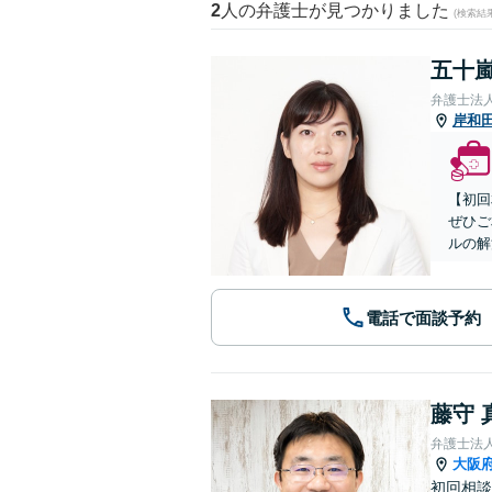
2
人の弁護士が見つかりました
(検索結
五十嵐
弁護士法
岸和
【初回
ぜひご
ルの解
電話で面談予約
藤守 
弁護士法
大阪
初回相談