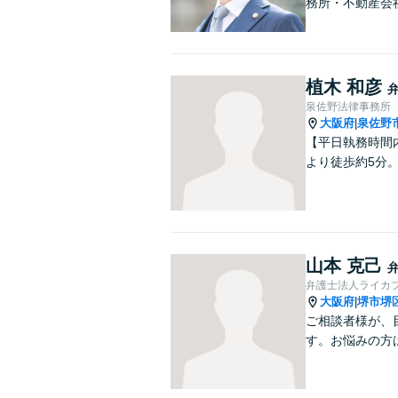
務所・不動産会
植木 和彦
泉佐野法律事務所
大阪府
泉佐野
|
【平日執務時間
より徒歩約5分
山本 克己
弁護士法人ライカ
大阪府
堺市堺
|
ご相談者様が、
す。お悩みの方