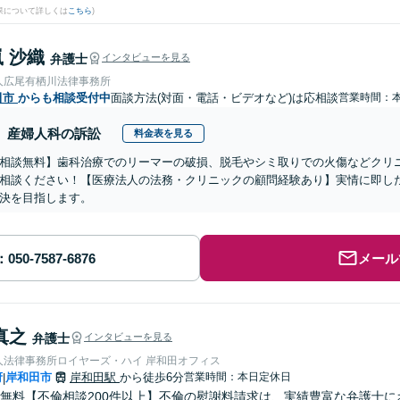
果について詳しくは
こちら
)
 沙織
弁護士
インタビューを見る
人広尾有栖川法律事務所
田市
からも相談受付中
面談方法(対面・電話・ビデオなど)は応相談
営業時間：
産婦人科の訴訟
料金表を見る
相談無料】歯科治療でのリーマーの破損、脱毛やシミ取りでの火傷などクリ
相談ください！【医療法人の法務・クリニックの顧問経験あり】実情に即し
決を目指します。
メール
真之
弁護士
インタビューを見る
人法律事務所ロイヤーズ・ハイ 岸和田オフィス
府
岸和田市
岸和田駅
から徒歩6分
営業時間：本日定休日
|
無料【不倫相談200件以上】不倫の慰謝料請求は、実績豊富な弁護士