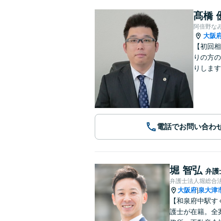
髙橋 
阿倍野な
大阪
【初回相
りの方の
りします
電話でお問い合わ
堀 智弘
弁護
弁護士法人堀総合法
大阪府
泉大津
|
【和泉府中駅す
護士が在籍。全