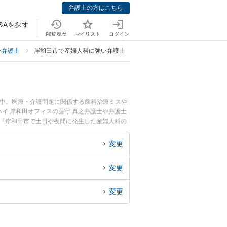
弁護士の方はこちら
&Aを探す
閲覧履歴
マイリスト
ログイン
い弁護士
岸和田市で産婦人科に強い弁護士
載中。医療・介護問題に関係する歯科治療ミスや
イ 岸和田オフィスの藤守 真之弁護士や弁護士
。『岸和田市で土日や夜間に発生した産婦人科の
回相談無料で産婦人科の訴訟を法律相談できる岸
変更
変更
変更