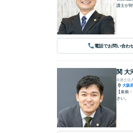
護士が対
電話でお問い合わ
関 大
弁護士法
大阪
【泉南・
さい。