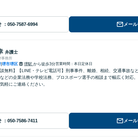
せ
メール
幸
弁護士
律事務所
府
堺市堺区
堺駅
から徒歩3分
営業時間：本日定休日
|
談無料】【LINE・テレビ電話可】刑事事件、離婚、相続、交通事故な
などの企業法務や学校法務、プロスポーツ選手の相談まで幅広く対応。
気軽にご連絡ください。
せ
メール