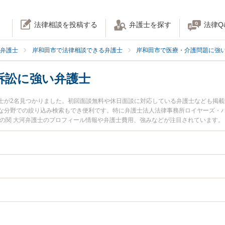
法律相談を投稿する
弁護士を探す
法律Q
弁護士
岸和田市で法律相談できる弁護士
岸和田市で医療・介護問題に強
訴訟に強い弁護士
士が2名見つかりました。初回面談無料や休日面談に対応している弁護士なども掲
な分野での絞り込み検索もでき便利です。特に弁護士法人法律事務所ロイヤーズ・ハ
スの関 大河弁護士のプロフィール情報や弁護士費用、強みなどが注目されています
』『産婦人科の訴訟のトラブル解決の実績豊富な近くの弁護士を検索したい』『初
困りの相談者さんにおすすめです。