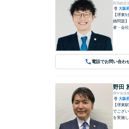
田渕総合
大阪
【堺東5
婚問題】
者・会社
電話でお問い合わ
野田 
堺中央法
大阪
【堺東駅
でござい
を実施し