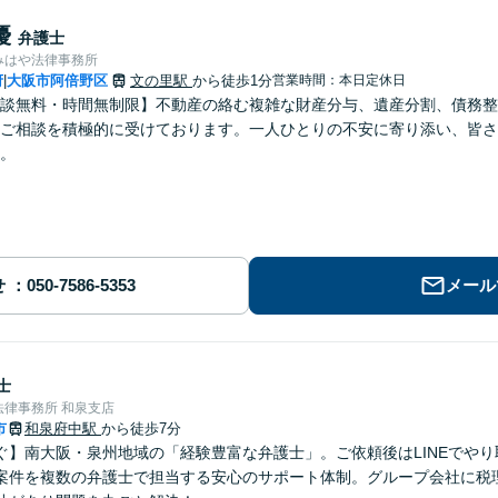
優
弁護士
みはや法律事務所
府
大阪市阿倍野区
文の里駅
から徒歩1分
営業時間：本日定休日
|
談無料・時間無制限】不動産の絡む複雑な財産分与、遺産分割、債務整
ご相談を積極的に受けております。一人ひとりの不安に寄り添い、皆さ
。
せ
メール
士
律事務所 和泉支店
市
和泉府中駅
から徒歩7分
ぐ】南大阪・泉州地域の「経験豊富な弁護士」。ご依頼後はLINEでやり
案件を複数の弁護士で担当する安心のサポート体制。グループ会社に税