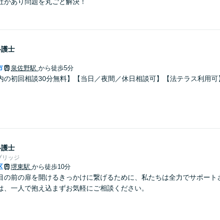
社があり問題を丸ごと解決！
弁護士
市
泉佐野駅
から徒歩5分
内の初回相談30分無料】【当日／夜間／休日相談可】【法テラス利用可
。
弁護士
ブリッジ
区
堺東駅
から徒歩10分
目の前の扉を開けるきっかけに繋げるために、私たちは全力でサポート
は、一人で抱え込まずお気軽にご相談ください。