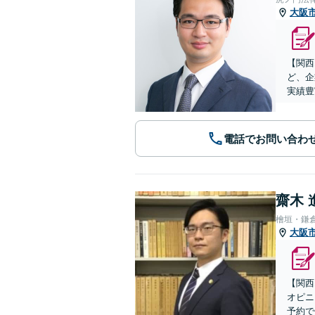
大阪
【関西
ど、企
実績豊
電話でお問い合わ
齋木 
檜垣・鎌
大阪
【関西
オピニ
予約で