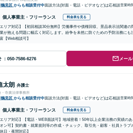
市鶴見区
からも相談受付中
面談方法(対面・電話・ビデオなど)は応相談
営業時
個人事業主・フリーランス
料金表を見る
エリア対応】【初回相談30分無料】労働事件や債権回収、景品表示法関連の
業が抱える問題に幅広く対応します。紛争を未然に防ぐための予防法務にも
富【Web相談可】
せ
メール
進太朗
弁護士
倉・寺廣法律事務所
市鶴見区
からも相談受付中
面談方法(対面・電話・ビデオなど)は応相談
営業時
個人事業主・フリーランス
料金表を見る
エリア対応】【電話・WEB面談可】地域密着！50年以上企業法務の実績の
オン可】契約書・就業規則等の作成・チェック、取引先・顧客・社員トラブ
休日・夜間対応】