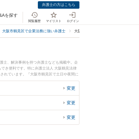
弁護士の方はこちら
&Aを探す
閲覧履歴
マイリスト
ログイン
大阪市鶴見区で企業法務に強い弁護士
大阪市鶴見区で個人事業主・フリーラ
弁護士、解決事例を持つ弁護士なども掲載中。企
でき便利です。特に弁護士法人 大阪鶴見法律
目されています。『大阪市鶴見区で土日や夜間に
績豊富な近くの弁護士を検索したい』『初回相談
すめです。
変更
変更
変更