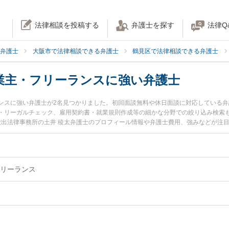
法律相談を投稿する
弁護士を探す
法律Q
弁護士
大阪市で法律相談できる弁護士
鶴見区で法律相談できる弁護士
業主・フリーランスに強い弁護士
ンスに強い弁護士が2名見つかりました。初回面談無料や休日面談に対応している
・リーガルチェック、雇用契約書・就業規則作成等の細かな分野での絞り込み検索も
 放出法律事務所の土井 稜太弁護士のプロフィール情報や弁護士費用、強みなどが注
を今すぐに弁護士に相談したい』『個人事業主・フリーランスのトラブル解決の実
きる大阪市鶴見区内の弁護士に相談予約したい』などでお困りの相談者さんにおす
リーランス