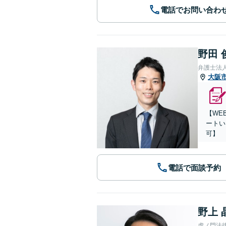
電話でお問い合わ
野田 
弁護士法
大阪
【WE
ートい
可】
電話で面談予約
野上 
虎ノ門法