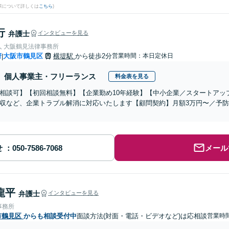
果について詳しくは
こちら
)
行
弁護士
インタビューを見る
人 大阪鶴見法律事務所
府
大阪市鶴見区
横堤駅
から徒歩2分
営業時間：本日定休日
|
個人事業主・フリーランス
料金表を見る
相談可】【初回相談無料】【企業勤め10年経験】【中小企業／スタートアッ
収など、企業トラブル解消に対応いたします【顧問契約】月額3万円〜／予
せ
メール
龍平
弁護士
インタビューを見る
事務所
市鶴見区
からも相談受付中
面談方法(対面・電話・ビデオなど)は応相談
営業時