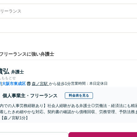
リーランス
フリーランスに強い弁護士
貴弘
弁護士
人ももとせ
府
大阪市東成区
森ノ宮駅
から徒歩1分
営業時間：本日定休日
|
個人事業主・フリーランス
料金表を見る
内での人事労務経験あり】社会人経験がある弁護士◎労働法・経済法にも精
着したきめ細やかな対応。契約書の確認から債権回収、労務管理、予防法務
【森ノ宮駅1分】