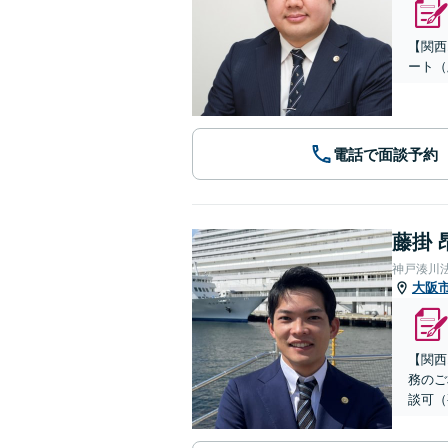
【関西
ート（
電話で面談予約
藤掛 
神戸湊川
大阪
【関西
務のご
談可（