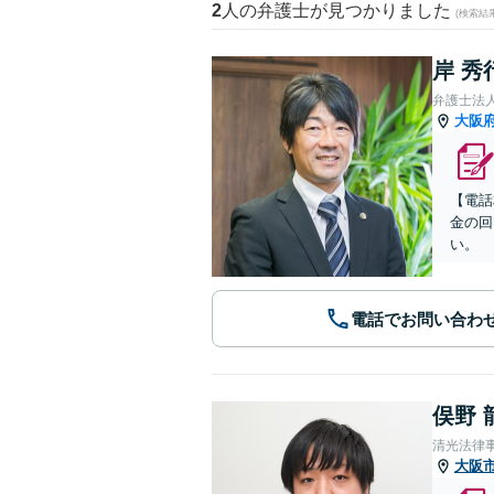
2
人の弁護士が見つかりました
(検索結
岸 秀
弁護士法
大阪
【電話
金の回
い。
電話でお問い合わ
俣野 
清光法律
大阪