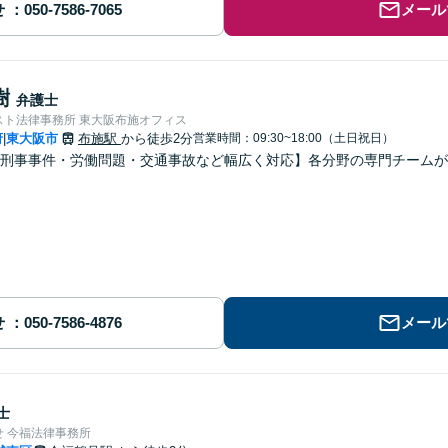
せ
メール
樹
弁護士
スト法律事務所 東大阪布施オフィス
府
東大阪市
布施駅
から徒歩2分
営業時間：09:30~18:00（土日祝日）
|
・刑事事件・労働問題・交通事故など幅広く対応】各分野の専門チーム
せ
メール
士
 今福法律事務所