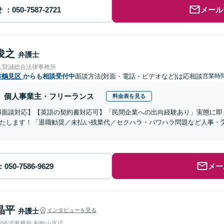
せ
メール
俊之
弁護士
人賢誠総合法律事務所
市鶴見区
からも相談受付中
面談方法(対面・電話・ビデオなど)は応相談
営業時
個人事業主・フリーランス
料金表を見る
B面談対応】【英語の契約書対応可】「民間企業への出向経験あり」実態に即
たします！「退職勧奨／未払い残業代／セクハラ・パワハラ問題など人事・
メー
晶平
弁護士
インタビューを見る
律経済事務所 和歌山支店