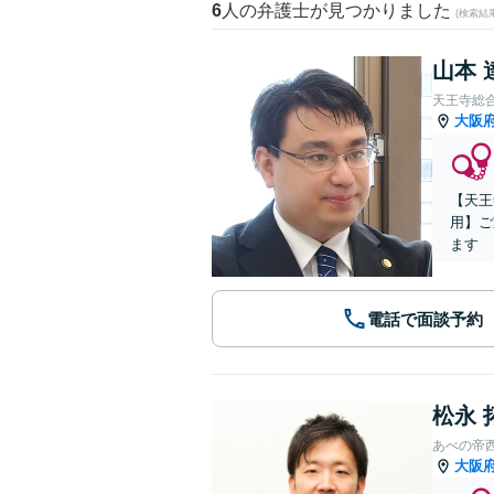
6
人の弁護士が見つかりました
(検索結
山本 
天王寺総
大阪
【天王
用】ご
ます
電話で面談予約
松永 
あべの帝
大阪