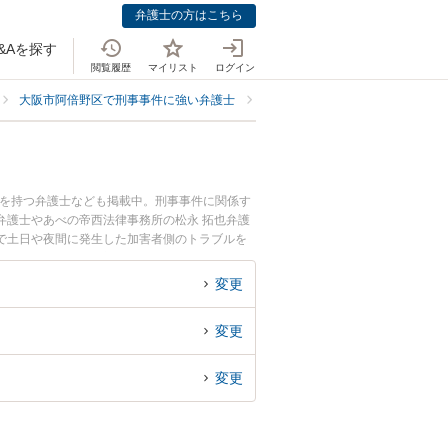
弁護士の方はこちら
&Aを探す
閲覧履歴
マイリスト
ログイン
大阪市阿倍野区で刑事事件に強い弁護士
大阪市阿倍野区で加害者に強い弁
例を持つ弁護士なども掲載中。刑事事件に関係す
弁護士やあべの帝西法律事務所の松永 拓也弁護
で土日や夜間に発生した加害者側のトラブルを
法律相談できる大阪市阿倍野区内の弁護士に相談
変更
変更
変更