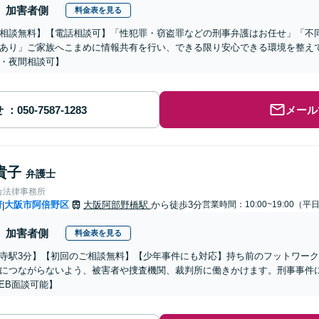
加害者側
料金表を見る
相談無料】【電話相談可】「性犯罪・窃盗罪などの刑事弁護はお任せ」「不
あり」ご家族へこまめに情報共有を行い、できる限り安心できる環境を整えて
・夜間相談可】
せ
メール
貴子
弁護士
合法律事務所
府
大阪市阿倍野区
大阪阿部野橋駅
から徒歩3分
営業時間：10:00~19:00（平
|
加害者側
料金表を見る
寺駅3分】【初回のご相談無料】【少年事件にも対応】持ち前のフットワー
につながらないよう、被害者や捜査機関、裁判所に働きかけます。刑事事件
EB面談可能】