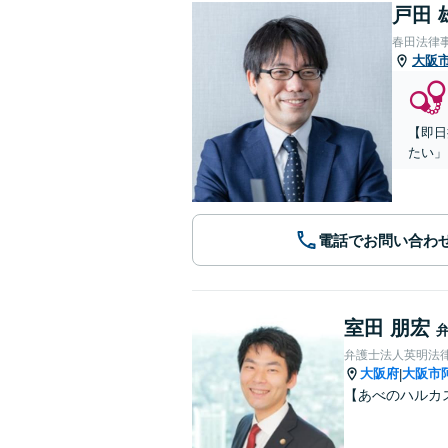
戸田 
春田法律
大阪
【即日
たい」
電話でお問い合わ
室田 朋宏
弁護士法人英明法
大阪府
大阪市
|
【あべのハルカ