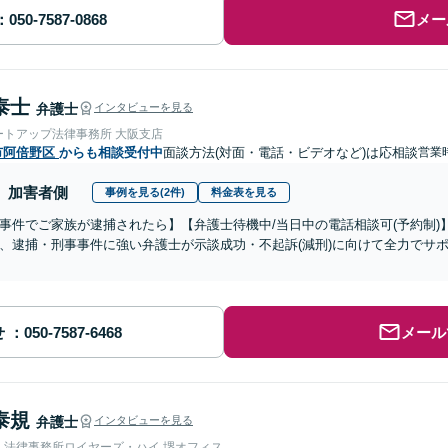
メー
泰士
弁護士
インタビューを見る
ートアップ法律事務所 大阪支店
市阿倍野区
からも相談受付中
面談方法(対面・電話・ビデオなど)は応相談
営業時
加害者側
事例を見る(2件)
料金表を見る
事件でご家族が逮捕されたら】【弁護士待機中/当日中の電話相談可(予約制
、逮捕・刑事事件に強い弁護士が示談成功・不起訴(減刑)に向けて全力でサ
せ
メール
泰規
弁護士
インタビューを見る
人法律事務所ロイヤーズ・ハイ 堺オフィス