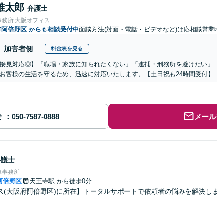
雄太郎
弁護士
事務所 大阪オフィス
市阿倍野区
からも相談受付中
面談方法(対面・電話・ビデオなど)は応相談
営業時
加害者側
料金表を見る
接見対応◎】「職場・家族に知られたくない」「逮捕・刑務所を避けたい」
お客様の生活を守るため、迅速に対応いたします。【土日祝も24時間受付】
せ
メール
弁護士
律事務所
阿倍野区
天王寺駅
から徒歩0分
ス(大阪府阿倍野区)に所在】トータルサポートで依頼者の悩みを解決し