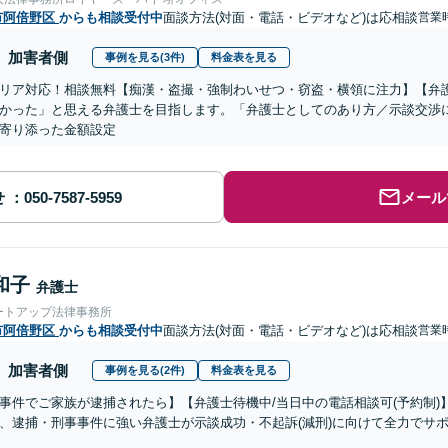
市阿倍野区
からも相談受付中
面談方法(対面・電話・ビデオなど)は応相談
営業時
加害者側
事例を見る(3件)
料金表を見る
リア対応！相談無料【痴漢・盗撮・強制わいせつ・窃盗・横領に注力】【弁
かった」と思える弁護士を目指します。「弁護士としてのあり方／示談交渉
寄り添った金額設定
せ
メール
和子
弁護士
ートアップ法律事務所
市阿倍野区
からも相談受付中
面談方法(対面・電話・ビデオなど)は応相談
営業時
加害者側
事例を見る(2件)
料金表を見る
事件でご家族が逮捕されたら】【弁護士待機中/当日中の電話相談可(予約制
、逮捕・刑事事件に強い弁護士が示談成功・不起訴(減刑)に向けて全力でサ