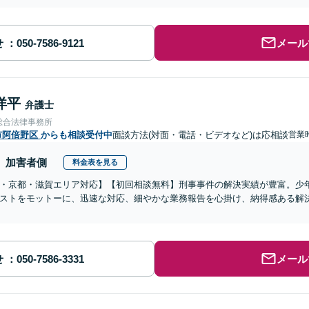
せ
メール
洋平
弁護士
総合法律事務所
市阿倍野区
からも相談受付中
面談方法(対面・電話・ビデオなど)は応相談
営業時
加害者側
料金表を見る
・京都・滋賀エリア対応】【初回相談無料】刑事事件の解決実績が豊富。少
ストをモットーに、迅速な対応、細やかな業務報告を心掛け、納得感ある解
せ
メール