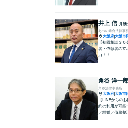
井上 信
弁護
あべの総合法律事
大阪府
大阪市
|
【初回相談３０
者・依頼者の立
力！！
角谷 洋一
角谷法律事務所
大阪府
大阪市
|
【LINEから
約の利用が可能
／離婚／債務整