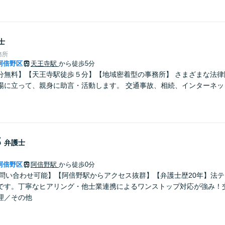
士
務所
阿倍野区
天王寺駅
から徒歩5分
分無料】【天王寺駅徒歩５分】【地域密着型の事務所】 さまざまな法律
場に立って、親身に助言・活動します。 交通事故、相続、インターネッ
郎
弁護士
阿倍野区
阿倍野駅
から徒歩0分
のお問い合わせ可能】【阿倍野駅からアクセス抜群】【弁護士歴20年】法
です。丁寧なヒアリング・他士業連携によるワンストップ対応が強み！
理／その他