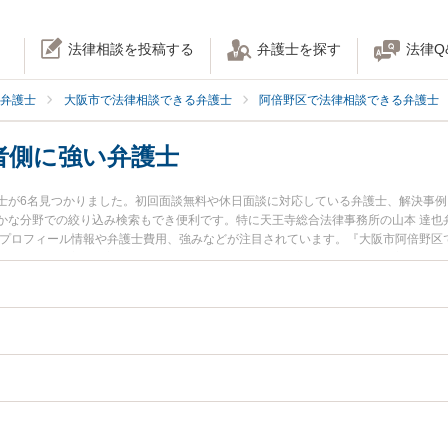
法律相談を投稿する
弁護士を探す
法律Q
弁護士
大阪市で法律相談できる弁護士
阿倍野区で法律相談できる弁護士
者側に強い弁護士
士が6名見つかりました。初回面談無料や休日面談に対応している弁護士、解決事
かな分野での絞り込み検索もでき便利です。特に天王寺総合法律事務所の山本 達也
のプロフィール情報や弁護士費用、強みなどが注目されています。『大阪市阿倍野区
ラブル解決の実績豊富な近くの弁護士を検索したい』『初回相談無料で加害者側を
すめです。