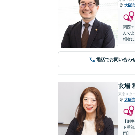
大阪
関西エ
んでよ
頼者に
電話でお問い合わ
玄場 
東京スタ
大阪
【刑事
ド重視
門】