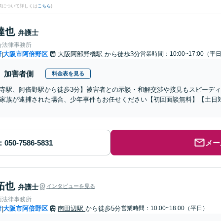
果について詳しくは
こちら
)
達也
弁護士
合法律事務所
府
大阪市阿倍野区
大阪阿部野橋駅
から徒歩3分
営業時間：10:00~17:00（平
|
加害者側
料金表を見る
寺駅、阿倍野駅から徒歩3分】被害者との示談・和解交渉や接見もスピーデ
家族が逮捕された場合、少年事件もお任せください【初回面談無料】【土日
メー
拓也
弁護士
インタビューを見る
西法律事務所
府
大阪市阿倍野区
南田辺駅
から徒歩5分
営業時間：10:00~18:00（平日）
|