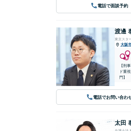
電話で面談予約
渡邊 
東京スタ
大阪
【刑事
ド重視
門】
電話でお問い合わ
太田 
弁護士法