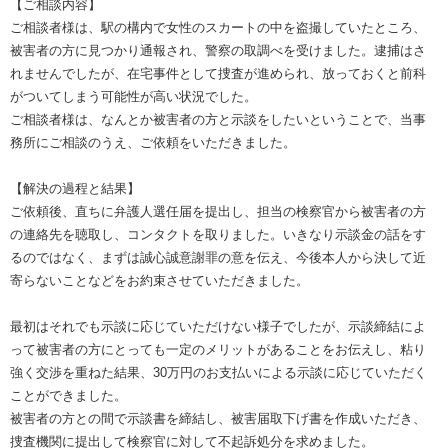
【ご相談内容】
ご相談者様は、駅の構内で女性のスカートの中を盗撮していたところ、
被害者の方に見つかり通報され、警察の取調べを受けました。逮捕はさ
れませんでしたが、在宅事件として捜査が進められ、放っておくと前科
がついてしまう可能性が高い状況でした。
ご相談者様は、なんとか被害者の方と示談をしたいということで、当事
務所にご相談のうえ、ご依頼をいただきました。
【解決の過程と結果】
ご依頼後、直ちに弁護人選任届を提出し、担当の検察官から被害者の方
の連絡先を聴取し、コンタクトを取りました。いきなり示談金の話をす
るのではなく、まずは誠心誠意謝罪の意を伝え、今後本人から決して近
寄らないことなどをお約束させていただきました。
最初はそれでも示談に応じていただけない様子でしたが、示談締結によ
って被害者の方にとっても一定のメリットがあることをお伝えし、粘り
強く交渉を重ねた結果、30万円のお支払いによる示談に応じていただく
ことができました。
被害者の方との間で示談書を締結し、被害届取下げ書を作成いただき、
捜査機関に提出して検察官に対して不起訴処分を求めました。