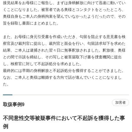
接見結果をお母様にご報告し、まずは身柄解放に向けて迅速に動いてい
くことになりました。被害者である奥様とコンタクトをとったところ、
奥様自身もご本人の身柄拘束を望んでいなかったようだったので、その
旨を録取し書面にまとめました。
また、お母様に身元引受書を作成いただき、勾留を阻止する意見書を検
察官及び裁判官に提出し、裁判官と面会を行い、勾留請求却下を求めた
結果、ご本人は逮捕された翌々日に無事釈放されました。釈放後、奥様
との間で示談を締結し、その写しと被害届取下げ書を捜査機関に提出
し、検察官に対して不起訴処分を求めました。
最終的には早期の身柄解放と不起訴処分を獲得することができました。
なお、ご本人と奥様は離婚する方向で話が進んでいくことになりまし
た。
加害者
取扱事例9
不同意性交等被疑事件において不起訴を獲得した事
例