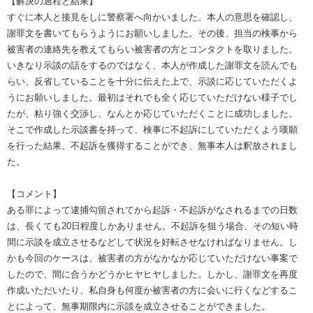
【解決の過程と結果】
すぐに本人と接見をしに警察署へ向かいました。本人の意思を確認し、
謝罪文を書いてもらうようにお願いしました。その後、担当の検事から
被害者の連絡先を教えてもらい被害者の方とコンタクトを取りました。
いきなり示談の話をするのではなく、本人が作成した謝罪文を読んでも
らい、反省していることを十分に伝えた上で、示談に応じていただくよ
うにお願いしました。最初はそれでも全く応じていただけない様子でし
たが、粘り強く交渉し、なんとか応じていただくことに成功しました。
そこで作成した示談書を持って、検事に不起訴にしていただくよう嘆願
を行った結果、不起訴を獲得することができ、無事本人は釈放されまし
た。
【コメント】
ある罪によって逮捕勾留されてから起訴・不起訴がなされるまでの日数
は、長くても20日程度しかありません。不起訴を狙う場合、その短い時
間に示談を成立させるなどして状況を好転させなければなりません。し
かも今回のケースは、被害者の方がなかなか応じていただけない事案で
したので、間に合うかどうかヒヤヒヤしました。しかし、謝罪文を再度
作成いただいたり、私自身も何度か被害者の方に会いに行くなどするこ
とによって、無事期限内に示談を成立させることができました。