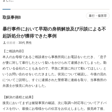
ました。
暴行・傷害罪
取扱事例8
暴行事件において早期の身柄解放及び示談による不
起訴処分が獲得できた事例
依頼者：
30代 男性
【ご相談内容】
本人のお母様であるご相談者から事務所宛にお電話をいただき、「息子
が妻に対して暴行したという疑いをかけられて逮捕されてしまった。勤
めている会社のこともあるので、早急に釈放に向けて動いてほしい」と
いうお問い合わせをいただきました。状況について確認し、今後の流れ
についてご説明し、すぐに逮捕された警察署に連絡を取り、当事務所の
弁護士が接見に向かいました。
【解決の過程と結果】
接見においてまずは被疑事実の確認、次に取調べ対応等についてアドバ
イスを行い、最後にお母様からの伝言をお伝えしました。接見終了後、