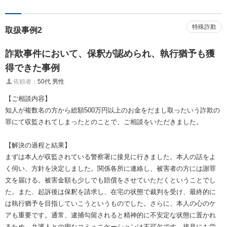
特殊詐欺
取扱事例2
詐欺事件において、保釈が認められ、執行猶予も獲
得できた事例
依頼者：
50代 男性
【ご相談内容】
知人が複数名の方から総額500万円以上のお金をだまし取ったいう詐欺の
罪にて収監されてしまったとのことで、ご相談をいただきました。
【解決の過程と結果】
まずは本人が収監されている警察署に接見に行きました。本人の話をよ
く伺い、方針を決定しました。関係各所に連絡し、被害者の方には謝罪
文を届ける。被害金額も少しでも賠償をさせていただくということでし
た。また、起訴後は保釈を請求し、在宅の状態で裁判を受け、最終的に
は執行猶予を目指していこうというものでした。さらに、本人の心のケ
アも重要です。通常、逮捕勾留されると精神的に不安定な状態に置かれ
るため、弁護人との密なコミュニケーションは不可欠です。接見にも労