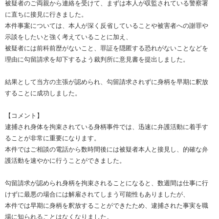
被疑者のご両親から連絡を受けて、まずは本人が収監されている警察署
に直ちに接見に行きました。
本件事案については、本人が深く反省していることや被害者への謝罪や
示談をしたいと強く考えていることに加え、
被疑者には前科前歴がないこと、罪証を隠匿する恐れがないことなどを
理由に勾留請求を却下するよう裁判所に意見書を提出しました。
結果として当方の主張が認められ、勾留請求されずに身柄を早期に釈放
することに成功しました。
【コメント】
逮捕され身体を拘束されている身柄事件では、迅速に弁護活動に着手す
ることが非常に重要になります。
本件ではご相談の電話から数時間後には被疑者本人と接見し、的確な弁
護活動を速やかに行うことができました。
勾留請求が認められ身柄を拘束されることになると、数週間は仕事に行
けずに最悪の場合には解雇されてしまう可能性もありましたが、
本件では早期に身柄を釈放することができたため、逮捕された事実を職
場に知られることはなくなりました。