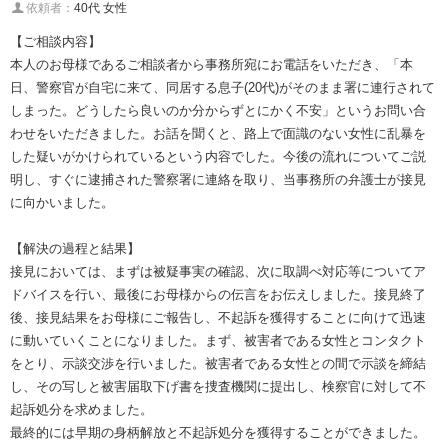
依頼者：
40代 女性
【ご相談内容】
本人のお母様であるご相談者から事務所宛にお電話をいただき、「本
日、警察官が自宅に来て、同居する息子(20代)がそのまま署に連行されて
しまった。どうしたら良いのか分からずとにかく不安」というお問い合
わせをいただきました。お話を聞くと、路上で面識のない女性に乱暴を
した疑いがかけられているという内容でした。今後の流れについてご説
明し、すぐに逮捕された警察署に連絡を取り、当事務所の弁護士が接見
に向かいました。
【解決の過程と結果】
接見においては、まずは被疑事実の確認、次に取調べ対応等についてア
ドバイスを行い、最後にお母様からの伝言をお伝えしました。接見終了
後、接見結果をお母様にご報告し、不起訴を獲得することに向けて迅速
に動いていくことになりました。まず、被害者である女性とコンタクト
をとり、示談交渉を行いました。被害者である女性との間で示談を締結
し、その写しと被害届取下げ書を捜査機関に提出し、検察官に対して不
起訴処分を求めました。
最終的には早期の身柄解放と不起訴処分を獲得することができました。