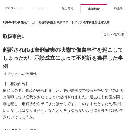
プロフィール
インタビュー
注力分野
料金表
事例紹介
刑事事件の事例紹介 | 山口 友視香弁護士 東京スタートアップ法律事務所 京都支店
暴行・傷害罪
取扱事例1
起訴されれば実刑確実の状態で傷害事件を起こして
しまったが、示談成立によって不起訴を獲得した事
例
依頼者：
40代 男性
【ご相談内容】
依頼者の妻が相談が来られました。夫が居酒屋で酔った勢いで他のお客
と喧嘩になり怪我をさせてしまい逮捕されました。過去にも何度か同じ
罪を犯し、刑務所から出てきたばかりです。このままだとまた刑務所に
いかなければなりません。なんとかそうならないように弁護をお願いで
きないでしょうか。