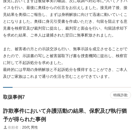
接見においてまずは被疑事実の確認、次に取調べ対応等についてアドバ
イスを行い、最後に奥様からの伝言をお伝えしました。接見終了後、接
見結果を奥様にご報告し、まずは身柄解放に向けて迅速に動いていくこ
とになりました。奥様に身元引受書を作成いただき、勾留を阻止する意
見書を検察官及び裁判官に提出し、裁判官と面会を行い、勾留請求却下
を求めた結果、ご本人は逮捕された翌日に無事釈放されました。
また、被害者の方との示談交渉も行い、無事示談を成立させることがで
きたので、示談書の写しと被害届取下げ書を捜査機関に提出し、検察官
に対して不起訴処分を求めました。
最終的には早期の身柄解放と不起訴処分を獲得することができ、ご本人
及びご家族はこれまで通りの生活を営むことができています。
特殊詐欺
取扱事例7
詐欺事件において弁護活動の結果、保釈及び執行猶
予が得られた事例
依頼者：
20代 男性