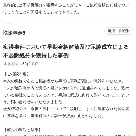
最終的には不起訴処分を獲得することができ、ご依頼者様に前科がつい
てしまうことを回避することができました。
痴漢・性犯罪
取扱事例6
痴漢事件において早期身柄解放及び示談成立による
不起訴処分を獲得した事例
依頼者：
30代 男性
【ご相談内容】
本人の奥様であるご相談者から早朝に事務所宛にお電話をいただき、
「夫が通勤電車内で痴漢の疑いをかけられて逮捕されてしまった。勤め
ている会社のこともあるので、早急に釈放に向けて動いてほしい」とい
うお問い合わせをいただきました。
状況確認の上、今後の流れについてご説明し、すぐに逮捕された警察署
に連絡を取り、当事務所の弁護士が接見に向かいました。
【解決の過程と結果】