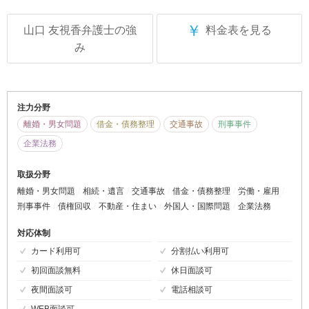
￥
山口 友視香弁護士の強
料金表を見る
み
注力分野
離婚・男女問題
借金・債務整理
交通事故
刑事事件
企業法務
取扱分野
離婚・男女問題
相続・遺言
交通事故
借金・債務整理
労働・雇用
刑事事件
債権回収
不動産・住まい
外国人・国際問題
企業法務
対応体制
カード利用可
分割払い利用可
初回面談無料
休日面談可
夜間面談可
電話相談可