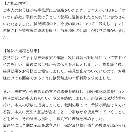
【ご相談内容】
ご本人のお母様から事務所にご連絡をいただき、ご本人がいわゆる「オ
レオレ詐欺」事件の受け子として警察に逮捕されたとのお問い合わせを
いただきました。状況確認の上、今後の流れについてご説明し、すぐに
逮捕された警察署に連絡を取り、当事務所の弁護士が接見に向かいまし
た。
【解決の過程と結果】
接見においてまずは被疑事実の確認、次に取調べ対応等についてアドバ
イスを行い、最後にお母様からの伝言をお伝えしました。接見終了後、
接見結果をお母様にご報告しました。接見禁止がついていたので、お母
様だけでも面会できるように接見禁止の一部解除を求めました。
また、検察官から被害者の方の連絡先を聴取し、誠心誠意謝罪を行うと
同時に示談の申入れも行い、示談を締結しました。起訴後は保釈請求を
行い、本人の釈放に成功しました。裁判の場では、示談が締結できてい
る旨、本人に更生の意思があること、ご家族が今後見守っていくことな
どを述べ、その証拠も提出し、裁判官に理解を求めました。
最終的には早期に示談を成立させ、保釈及び執行猶予の獲得が認められ