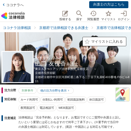
弁護士の方はこちら
ココナラへ
投稿する
探す
閲覧履歴
マイリスト
ログイン
ココナラ法律相談
京都府で法律相談できる弁護士
京都市で法律相談で
マイリストに入れる
やまぐち ゆみか
山口 友視香
弁護士
東京スタートアップ法律事務所 京都支店
京都市役所前駅
京都府
京都市中京区河原町通二条下る二丁目下丸屋町403番地 FISビル8
11
注力分野
刑事事件
他の注力分野を表示
対応体制
カード利用可
分割払い利用可
初回面談無料
休日面談可
夜間面談可
電話相談可
WEB面談可
法律相談は「完全予約制」となります。お電話ですぐにご質問や弁護士と話し
注意補足
たいという要望には応じかねますので何卒ご了承下さい。(※要予約で当日中
の弁護士相談には対応しています。)英語・中国語による対応も可能です。