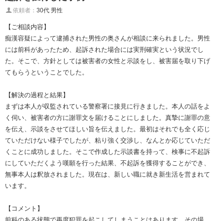
依頼者：
30代 男性
【ご相談内容】
痴漢容疑によって逮捕された男性の奥さんが相談に来られました。男性
には前科があったため、起訴された場合には実刑確実という状況でし
た。そこで、方針としては被害者の女性と示談をし、被害届を取り下げ
てもらうということでした。
【解決の過程と結果】
まずは本人が収監されている警察署に接見に行きました。本人の話をよ
く伺い、被害者の方に謝罪文を届けることにしました。真摯に謝罪の意
を伝え、示談をさせてほしい旨を伝えました。最初はそれでも全く応じ
ていただけない様子でしたが、粘り強く交渉し、なんとか応じていただ
くことに成功しました。そこで作成した示談書を持って、検事に不起訴
にしていただくよう嘆願を行った結果、不起訴を獲得することができ、
無事本人は釈放されました。現在は、新しい職に就き新生活を営まれて
います。
【コメント】
前科のある状態で再度犯罪を起こしてしまうことはあります。その場