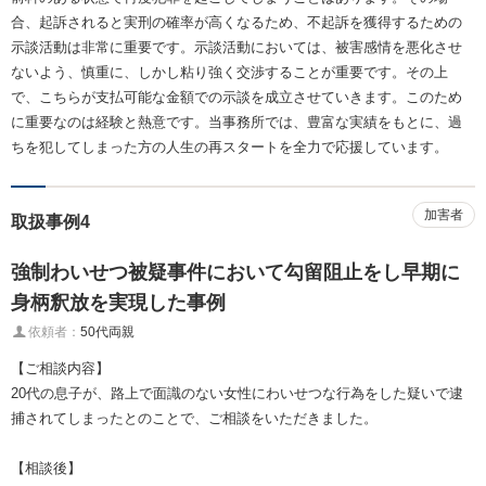
合、起訴されると実刑の確率が高くなるため、不起訴を獲得するための
示談活動は非常に重要です。示談活動においては、被害感情を悪化させ
ないよう、慎重に、しかし粘り強く交渉することが重要です。その上
で、こちらが支払可能な金額での示談を成立させていきます。このため
に重要なのは経験と熱意です。当事務所では、豊富な実績をもとに、過
ちを犯してしまった方の人生の再スタートを全力で応援しています。
加害者
取扱事例4
強制わいせつ被疑事件において勾留阻止をし早期に
身柄釈放を実現した事例
依頼者：
50代両親
【ご相談内容】
20代の息子が、路上で面識のない女性にわいせつな行為をした疑いで逮
捕されてしまったとのことで、ご相談をいただきました。
【相談後】