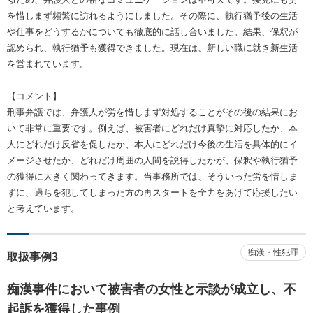
を惜しまず頻繁に訪れるようにしました。その際に、執行猶予後の生活
や仕事をどうするかについても徹底的に話し合いました。結果、保釈が
認められ、執行猶予も獲得できました。現在は、新しい職に就き新生活
を営まれています。
【コメント】
刑事弁護では、弁護人が労を惜しまず対処することがその後の結果にお
いて非常に重要です。例えば、被害者にどれだけ真摯に対応したか、本
人にどれだけ反省を促したか、本人にどれだけ今後の生活を具体的にイ
メージさせたか、どれだけ周囲の人間を説得したかが、保釈や執行猶予
の獲得に大きく関わってきます。当事務所では、そういった労を惜しま
ずに、過ちを犯してしまった方の再スタートを全力をあげて応援したい
と考えています。
痴漢・性犯罪
取扱事例3
痴漢事件において被害者の女性と示談が成立し、不
起訴を獲得した事例