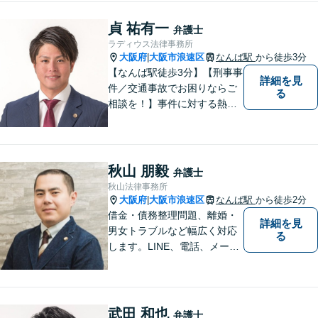
すい説明と丁寧な対応を心が
けています。一緒に解決への
貞 祐有一
弁護士
道筋を考えてまいります。
ラディウス法律事務所
大阪府
大阪市浪速区
なんば駅
から徒歩3分
|
【なんば駅徒歩3分】【刑事事
詳細を見
件／交通事故でお困りならご
る
相談を！】事件に対する熱い
想いと粘り強さを武器に、皆
様に穏やかな生活を提供すべ
く尽力します。依頼者目線で
の弁護を大切にしておりま
秋山 朋毅
弁護士
す。【LINEやメールの問い合
秋山法律事務所
わせ可】
大阪府
大阪市浪速区
なんば駅
から徒歩2分
|
借金・債務整理問題、離婚・
詳細を見
男女トラブルなど幅広く対応
る
します。LINE、電話、メー
ル、オンライン面談など、使
い慣れたツールで肩の力を抜
いてご相談を！依頼者の負担
をできるだけ少なく！相談し
武田 和也
弁護士