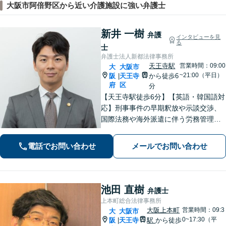
大阪市阿倍野区から近い介護施設に強い弁護士
新井 一樹
弁護
インタビューを見
る
士
弁護士法人新都法律事務所
天王寺駅
営業時間：09:00
大
大阪市
~21:00（平日）
阪
天王寺
から徒歩6
|
府
区
分
【天王寺駅徒歩6分】【英語・韓国語対
応】刑事事件の早期釈放や示談交渉、
国際法務や海外派遣に伴う労務管理、
相続トラブル、離婚・男女問題などは
お任せください。法律のプロフェッシ
電話でお問い合わせ
メールでお問い合わせ
ョナルが、途を切り拓くお手伝いを致
します。【夜間・休日面談可】【完全
個室】
池田 直樹
弁護士
上本町総合法律事務所
大阪上本町
営業時間：09:3
大
大阪市
0~17:30（平
阪
天王寺
駅
から徒歩
|