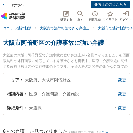
弁護士の方はこちら
ココナラへ
投稿する
探す
閲覧履歴
マイリスト
ログイン
ココナラ法律相談
大阪府で法律相談できる弁護士
大阪市で法律相談で
大阪市阿倍野区の介護事故に強い弁護士
大阪府の大阪市阿倍野区で介護事故に強い弁護士が6名見つかりました。初回面
談無料や休日面談に対応している弁護士なども掲載中。医療・介護問題に関係
する歯科治療ミスや美容整形のトラブル、産婦人科の訴訟等の細かな分野での
絞り込み検索もでき便利です。特に天王寺総合法律事務所の大前 貴子弁護士や
阿倍野なみはや法律事務所の髙橋 優弁護士、角谷法律事務所の角谷 洋一郎弁護
エリア
大阪府、大阪市阿倍野区
変更
士のプロフィール情報や弁護士費用、強みなどが注目されています。『大阪市
阿倍野区で土日や夜間に発生した介護事故のトラブルを今すぐに弁護士に相談
相談内容
医療・介護問題、介護施設
変更
したい』『介護事故のトラブル解決の実績豊富な近くの弁護士を検索したい』
『初回相談無料で介護事故を法律相談できる大阪市阿倍野区内の弁護士に相談
予約したい』などでお困りの相談者さんにおすすめです。
詳細条件
未選択
変更
6
人の弁護士が見つかりました
(検索結果について詳しくは
こちら
)