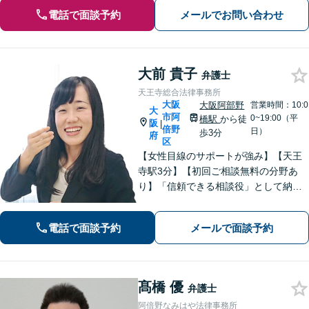
電話で面談予約
メールでお問い合わせ
大前 貴子
弁護士
天王寺総合法律事務所
大阪
大阪阿部野
営業時間：10:0
大
市阿
0~19:00（平
橋駅
から徒
阪
|
倍野
日）
歩3分
府
区
【女性目線のサポートが強み】【天王
寺駅3分】【初回ご相談無料の分野あ
り】「信頼できる相談役」として納得
できる解決を目指します【離婚・男女
問題】安心して相談できる環境・関係
電話で面談予約
メールで面談予約
づくりを心がけます【借金・債務整
理】経済状況に応じて適切な解決策を
ご提案します
髙橋 優
弁護士
阿倍野なみはや法律事務所