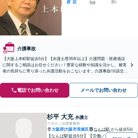
府
区
日）
5分
介護事故
【大阪上本町駅徒歩5分】【弁護士歴35年以上】介護問題・医療過誤
に関するご相談はお任せください！豊富な経験や知識を活かし、被害
者の気持ちに寄り添った弁護活動をおこないます。介護事故/示談交
渉/慰謝料・損害賠償請求など【夜間土日対応可】
電話でお問い合わせ
メールでお問い合わせ
杉平 大充
弁護士
アポロン法律事務所
大阪府
大阪市浪速区
なんば駅
から徒歩5分
|
【なんば駅徒歩5分】【労働／