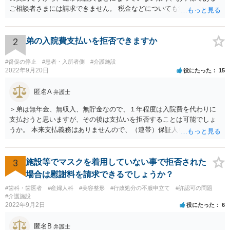
ご相談者さまには請求できません。 税金などについても滞納している
のはお父様ですから、お子様に請求が来ることはありません。 生活保
護受給の際に扶養できないかという連絡が役所から来ますが、できな
い旨回答すればそれまでです。 相続が開始した場合については先述の
2
弟の入院費支払いを拒否できますか
通りです。 民法上の扶養義務はご相談者さまがお考えのほど強いもの
ではありません。 あくまでも、余力の範囲で認められるものです。 親
#督促の停止
#患者・入所者側
#介護施設
の介護は子供がみるという民法の条文はありません。 また、親に対す
2022年9月20日
役にたった
15
る扶養義務は配偶者や子に対する扶養義務に比べて弱いものです。 生
まれてすぐ両親が離婚し、その後会っていなかったという事情も、扶
匿名A
弁護士
養義務の順位を下げる一つの理由になります。
＞弟は無年金、無収入、無貯金なので、１年程度は入院費を代わりに
支払おうと思いますが、その後は支払いを拒否することは可能でしょ
うか。 本来支払義務はありませんので、（連帯）保証人などにならな
ければ、支払いを拒絶することは可能です。
3
施設等でマスクを着用していない事で拒否された
場合は慰謝料を請求できるでしょうか？
#歯科・歯医者
#産婦人科
#美容整形
#行政処分の不服申立て
#許認可の問題
#介護施設
2022年9月2日
役にたった
6
匿名B
弁護士