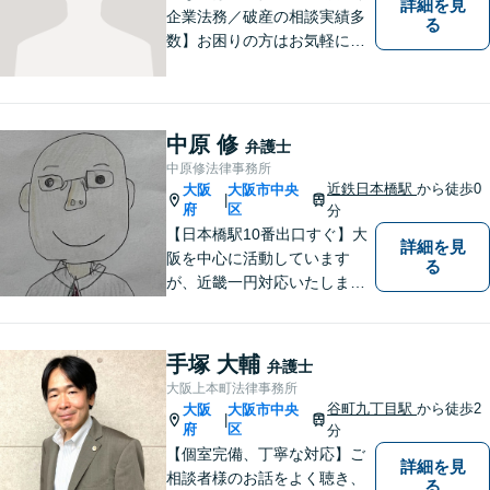
詳細を見
企業法務／破産の相談実績多
る
数】お困りの方はお気軽にご
相談ください。手遅れになら
ないよう適切に対処してまい
ります。
中原 修
弁護士
中原修法律事務所
近鉄日本橋駅
から徒歩0
大阪
大阪市中央
|
府
区
分
【日本橋駅10番出口すぐ】大
詳細を見
阪を中心に活動しています
る
が、近畿一円対応いたしま
す。借金問題・交通事故・離
婚・相続といった身の回りの
トラブルから、刑事・詐欺、
手塚 大輔
弁護士
公害・行政事件まであらゆる
大阪上本町法律事務所
問題のご相談を承ります。小
谷町九丁目駅
から徒歩2
大阪
大阪市中央
|
さな悩み事でもお気軽にお問
府
区
分
合わせください。
【個室完備、丁寧な対応】ご
詳細を見
相談者様のお話をよく聴き、
る