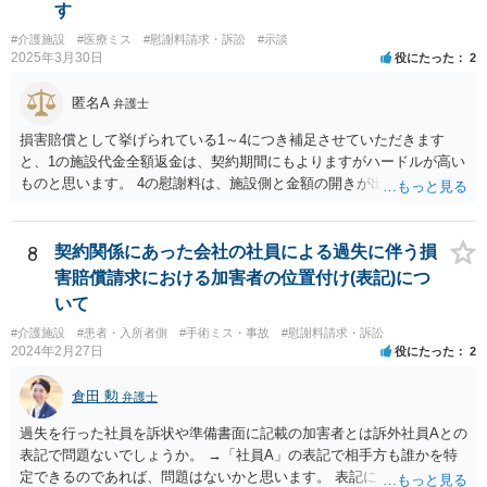
す
検討した方がよいでしょう。
#介護施設
#医療ミス
#慰謝料請求・訴訟
#示談
2025年3月30日
役にたった
2
匿名A
弁護士
損害賠償として挙げられている1～4につき補足させていただきます
と、1の施設代金全額返金は、契約期間にもよりますがハードルが高い
ものと思います。 4の慰謝料は、施設側と金額の開きが出やすい部分
ですので、和解前に弁護士に相談した方が良いです。また、ご家族の
付添にかかる費用も請求額に含めるべきかと思います。
8
契約関係にあった会社の社員による過失に伴う損
害賠償請求における加害者の位置付け(表記)につ
いて
#介護施設
#患者・入所者側
#手術ミス・事故
#慰謝料請求・訴訟
2024年2月27日
役にたった
2
倉田 勲
弁護士
過失を行った社員を訴状や準備書面に記載の加害者とは訴外社員Aとの
表記で問題ないでしょうか。 →「社員A」の表記で相手方も誰かを特
定できるのであれば、問題はないかと思います。 表記について問題が