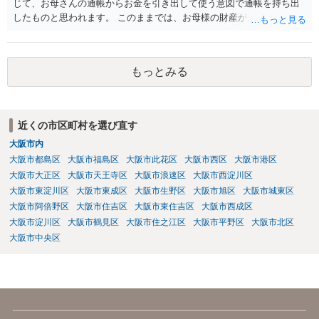
じて、お母さんの通帳からお金を引き出して使う意図で通帳を持ち出
相談者様が支払う必要はないでしょう。 なお，その他挙げていただい
したものと思われます。 このままでは、お母様の財産が逸出するのを
たような事情は，一般的に介護費等の分担割合を定める上で考慮され
防ぐことはできません。 一番良いのは、お母様と一緒に金融機関に行
る事情ではありません。
って通帳とカードの盗難届を出し、新たに通帳とカードを発行しても
らうことです。 そして、貸金庫に預けるなどして弟さんが使えないよ
もっとみる
うにするのが良いでしょう。 また、成年後見の申立をして通帳を後見
人が管理できるようにすることも必要かと思います。 この点について
は詳細な事情を踏まえて、面談で弁護士にご相談されることをおすす
めします。
近くの市区町村を選び直す
大阪市内
大阪市都島区
大阪市福島区
大阪市此花区
大阪市西区
大阪市港区
大阪市大正区
大阪市天王寺区
大阪市浪速区
大阪市西淀川区
大阪市東淀川区
大阪市東成区
大阪市生野区
大阪市旭区
大阪市城東区
大阪市阿倍野区
大阪市住吉区
大阪市東住吉区
大阪市西成区
大阪市淀川区
大阪市鶴見区
大阪市住之江区
大阪市平野区
大阪市北区
大阪市中央区