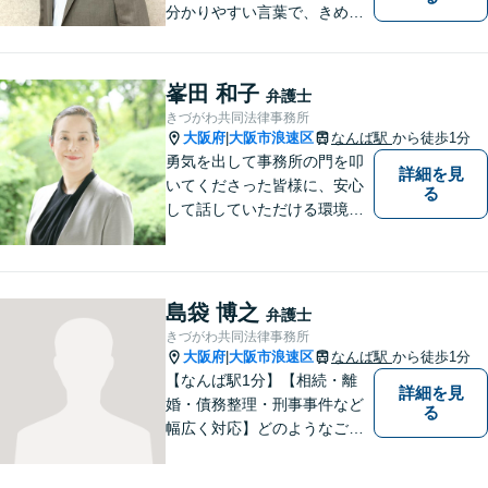
分かりやすい言葉で、きめ細
やかに対応することを心がけ
ております。相談にお越しい
ただいた方々が安心して落ち
峯田 和子
弁護士
着いてお話することができる
きづがわ共同法律事務所
よう、完全個室をご準備して
大阪府
大阪市浪速区
なんば駅
から徒歩1分
|
おります。どうぞお気軽にご
勇気を出して事務所の門を叩
詳細を見
相談ください。
いてくださった皆様に、安心
る
して話していただける環境を
提供したいと思っています。
一件一件を大切に、依頼者の
方と一緒に最適な解決策を考
え、丁寧にサポートしてまい
島袋 博之
弁護士
ります。
きづがわ共同法律事務所
大阪府
大阪市浪速区
なんば駅
から徒歩1分
|
【なんば駅1分】【相続・離
詳細を見
婚・債務整理・刑事事件など
る
幅広く対応】どのようなご相
談でも、お一人おひとりのお
気持ちに寄り添い、分かりや