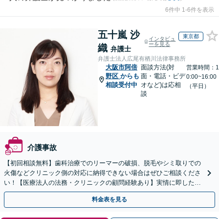
6件中 1-6件を表示
五十嵐 沙
東京都
インタビュ
ーを見る
織
弁護士
弁護士法人広尾有栖川法律事務所
大阪市阿倍
面談方法(対
営業時間：1
野区
からも
面・電話・ビデ
0:00~16:00
相談受付中
オなど)は応相
（平日）
談
介護事故
【初回相談無料】歯科治療でのリーマーの破損、脱毛やシミ取りでの
火傷などクリニック側の対応に納得できない場合はぜひご相談くださ
い！【医療法人の法務・クリニックの顧問経験あり】実情に即したア
ドバイスで、納得のできるトラブルの解決を目指します。
料金表を見る