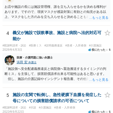
お店や施設の長には施設管理権、誰を立ち入らせるかを決める権利が
あります。ですので、現状マスクが感染対策に有効との知見がある以
上、マスクをした方のみを立ち入らせると決めることも自由であり、
不当な差別には当たらないと考えられます。 これが公衆浴場や旅館業
など公益的な側面のある業種ですと、公衆浴場法など各種業法で定め
られた理由以外での利用拒否は禁止されていますし、公の施設でもマ
4
義父が施設で誤飲事故、施設と病院へ法的対応可
スクなしだけでの利用拒否は問題となりえますが、民間のお店に対し
能か
ては慰謝料の請求は認められないと考えられます。
#慰謝料請求・訴訟
#医療ミス
#説明義務違反
#患者・入所者側
#介護施設
2026年4月3日
役にたった
5
医療・介護問題に強い弁護士
浜田 宏
弁護士
「施設側へ安全配慮義務違反と病院側へ緊急搬送するタイミングの判
断ミス」を主張して、損害賠償請求出来る可能性はあると思います。
但し、施設の介護記録やインシデント報告書、その他施設内で作成
された誤飲事故に関する資料、搬送先の病院の医療記録、救急搬送さ
れているのであれば消防の記録等を調査してみなければ、裁判で勝て
る可能性があるかどうかまでは判断できません。これはどの介護事
5
施設の玄関で転倒し、急性硬膜下血腫を発症した
故・医療事故でも同様です。 一度弁護士にご相談の上、まずは調査
母についての損害賠償請求の可否について
事件として依頼された方が良いと思います。
#慰謝料請求・訴訟
#示談
#介護施設
#患者・入所者側
2023年9月22日
役にたった
5