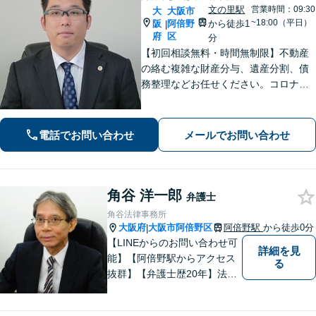
文の里駅
営業時間：09:30
大
大阪市
~18:00（平日）
阪
阿倍野
から徒歩1
|
府
区
分
【初回相談無料・時間無制限】不動産
の絡む複雑な財産分与、遺産分割、債
務整理などお任せください。コロナ禍
でお困りの方のご相談を積極的に受け
ております。一人ひとりの不安に寄り
添い、皆さまが安心して暮らせるよ
電話でお問い合わせ
メールでお問い合わせ
う、全力でお守りします。
角谷 洋一郎
弁護士
角谷法律事務所
大阪府
大阪市阿倍野区
阿倍野駅
から徒歩0分
|
【LINEからのお問い合わせ可
詳細を見
能】【阿倍野駅からアクセス
る
抜群】【弁護士歴20年】法テ
ラス・弁護士費用特約の利用
が可能です。丁寧なヒアリン