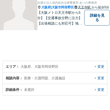
弁護士法人池内総合法律事務所 あべの事務所
大阪府
大阪市阿倍野区
天王寺駅
から徒歩5分
|
【大阪メトロ天王寺駅から5
詳細を見
分】【交通事故分野に注力】
る
【出張相談にも対応可】地元
大阪市で法律問題にお困りの
方々に全力でサポートいたし
ます。個人・法人を問わず、
幅広い法律サービスを提供い
たします。お気軽にご相談く
ださい。
エリア
大阪府、大阪市阿倍野区
変更
相談内容
医療・介護問題、介護施設
変更
詳細条件
未選択
変更