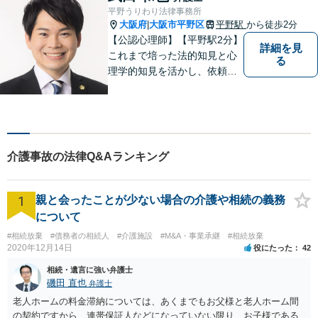
やすい環境づくりに努め、納
平野うりわり法律事務所
得できる解決を目指します！
大阪府
大阪市平野区
平野駅
から徒歩2分
|
【公認心理師】【平野駅2分】
詳細を見
これまで培った法的知見と心
る
理学的知見を活かし、依頼者
様の不安や悩みに寄り添いな
がら、問題解決に向けて尽力
いたします。 どんなお悩みで
も、まずはご相談ください。
介護事故の法律Q&Aランキング
1
親と会ったことが少ない場合の介護や相続の義務
について
#相続放棄
#債務者の相続人
#介護施設
#M&A・事業承継
#相続放棄
2020年12月14日
役にたった
42
相続・遺言に強い弁護士
磯田 直也
弁護士
老人ホームの料金滞納については、あくまでもお父様と老人ホーム間
の契約ですから、連帯保証人などになっていない限り、お子様である