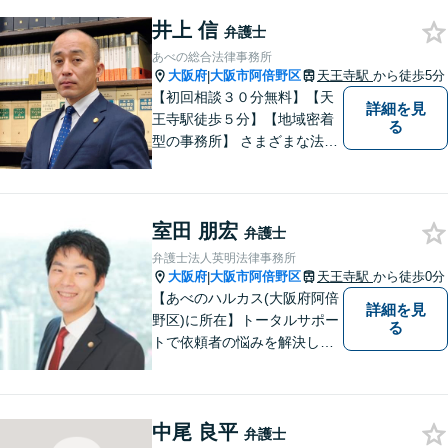
グ・他士業連携によるワンス
井上 信
トップ対応が強み！交通事故
弁護士
／遺産分割／離婚／債務整理
あべの総合法律事務所
／その他
大阪府
大阪市阿倍野区
天王寺駅
から徒歩5分
|
【初回相談３０分無料】【天
詳細を見
王寺駅徒歩５分】【地域密着
る
型の事務所】 さまざまな法律
問題について相談者・依頼者
の立場に立って、親身に助
言・活動します。 交通事故、
室田 朋宏
相続、インターネット上のト
弁護士
ラブルに注力！！
弁護士法人英明法律事務所
大阪府
大阪市阿倍野区
天王寺駅
から徒歩0分
|
【あべのハルカス(大阪府阿倍
詳細を見
野区)に所在】トータルサポー
る
トで依頼者の悩みを解決しま
す。
中尾 良平
弁護士