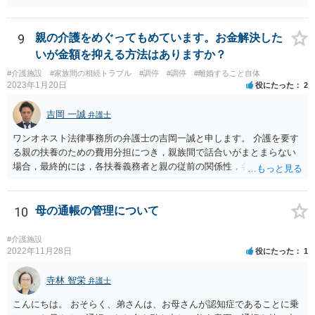
あれば裁判所からも修正指示があるかと思いますので、指示があれば
それに従ってください。
9
親の介護をめぐってもめています。お金解決した
いが金額を抑える方法はありますか？
#介護施設
#家族間の相続トラブル
#調停
#調停
#離婚すること自体
2023年1月20日
役にたった
2
吉岡 一誠
弁護士
ワンオネスト法律事務所の弁護士の吉岡一誠と申します。 介護を要す
る親の扶養のための費用分担につき，親族間で話合いがまとまらない
場合，最終的には，各扶養義務者と親の従前の関係性，各扶養義務者
の資力，親の収入・資産状況を踏まえて，家庭裁判所が負担額を決定
します（審判）。審判においては，相談者様と弟，叔父，そして離婚
成立前であればお父様も必ず当事者として申立をすることになりま
10
母の通帳の管理について
す。 相談者様ができる限り負担額を低減させたい場合は，従前より親
と別居して関係が疎遠であったこと（弟比べて親から経済的に支えて
#介護施設
もらった程度が低いようならその旨も）や，現在の日常生活における
2022年11月28日
役にたった
1
収支状況として余剰が少ないことなどを，できる限り客観的な資料を
示しつつ主張立証することが望ましいでしょう。 裁判上，分担すべき
寺林 智栄
弁護士
介護費については，平均的な金額が定められるので，他の扶養義務者
こんにちは。 おそらく、弟さんは、お母さんが認知症であることに乗
が過度に高額な費用をかけようとしているなら，過剰な部分について