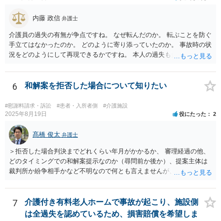
内藤 政信
弁護士
介護員の過失の有無が争点ですね。 なぜ転んだのか。 転ぶことを防ぐ
手立てはなかったのか。 どのように寄り添っていたのか。 事故時の状
況をどのようにして再現できるかですね。 本人の過失も多分に影響す
る可能性もあります。 警察にも事故届を出したほうがいいでしょう。
6
和解案を拒否した場合について知りたい
#慰謝料請求・訴訟
#患者・入所者側
#介護施設
2025年8月19日
役にたった
2
髙橋 俊太
弁護士
＞拒否した場合判決までどれくらい年月がかかるか、 審理経過の他、
どのタイミングでの和解案提示なのか（尋問前か後か）、提案主体は
裁判所か紛争相手かなど不明なので何とも言えませんが、通常は、結
審後１か月程度で判決となります。 ＞また提示されている金額より下
がる可能性が高いか、 原告の主張立証により（一部）勝訴の心証を裁
判官が抱いており、その上での裁判所案であれば、下がる可能性は必
7
介護付き有料老人ホームで事故が起こり、施設側
ずしも高くはないと思います。 ＞またこの段階で弁護士を変えること
は全過失を認めているため、損害賠償を希望しま
は可能か 可能ではありますが、実益があるかどうかについては十分に