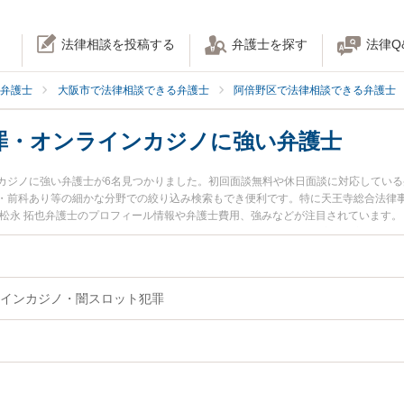
法律相談を投稿する
弁護士を探す
法律Q
弁護士
大阪市で法律相談できる弁護士
阿倍野区で法律相談できる弁護士
罪・オンラインカジノに強い弁護士
カジノに強い弁護士が6名見つかりました。初回面談無料や休日面談に対応してい
・前科あり等の細かな分野での絞り込み検索もでき便利です。特に天王寺総合法律事
の松永 拓也弁護士のプロフィール情報や弁護士費用、強みなどが注目されています
護士に相談したい』『賭博罪・オンラインカジノのトラブル解決の実績豊富な近く
阿倍野区内の弁護士に相談予約したい』などでお困りの相談者さんにおすすめです
インカジノ・闇スロット犯罪