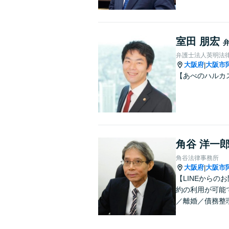
室田 朋宏
弁護士法人英明法
大阪府
大阪市
|
【あべのハルカ
角谷 洋一
角谷法律事務所
大阪府
大阪市
|
【LINEから
約の利用が可能
／離婚／債務整