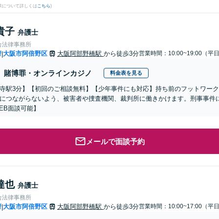
果について詳しくは
こちら
)
貴子
弁護士
合法律事務所
府
大阪市阿倍野区
大阪阿部野橋駅
から徒歩3分
営業時間：10:00~19:00（平
|
賭博罪・オンラインカジノ
料金表を見る
寺駅3分】【初回のご相談無料】【少年事件にも対応】持ち前のフットワー
につながらないよう、被害者や捜査機関、裁判所に働きかけます。刑事事件
EB面談可能】
メールで面談予約
達也
弁護士
合法律事務所
府
大阪市阿倍野区
大阪阿部野橋駅
から徒歩3分
営業時間：10:00~17:00（平
|