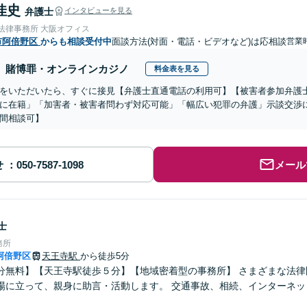
佳史
弁護士
インタビューを見る
nse法律事務所 大阪オフィス
市阿倍野区
からも相談受付中
面談方法(対面・電話・ビデオなど)は応相談
営業時
賭博罪・オンラインカジノ
料金表を見る
をいただいたら、すぐに接見【弁護士直通電話の利用可】【被害者参加弁護士
に在籍」「加害者・被害者問わず対応可能」「幅広い犯罪の弁護」示談交渉
間相談可】
せ
メール
士
務所
阿倍野区
天王寺駅
から徒歩5分
分無料】【天王寺駅徒歩５分】【地域密着型の事務所】 さまざまな法律
場に立って、親身に助言・活動します。 交通事故、相続、インターネッ