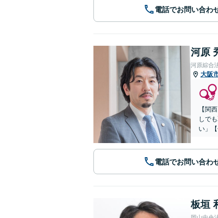
電話でお問い合わ
河原 
河原綜合
大阪
【関西
しでも
い」【
電話でお問い合わ
板垣 
岡山中央