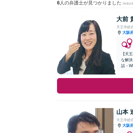
6
人の弁護士が見つかりました
(検索結
大前 
天王寺総
大阪
【天王
な解決
話・W
山本 
天王寺総
大阪