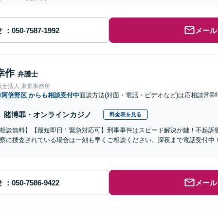
せ
メール
幸作
弁護士
護士法人 東京事務所
市阿倍野区
からも相談受付中
面談方法(対面・電話・ビデオなど)は応相談
営業時
賭博罪・オンラインカジノ
料金表を見る
相談無料】【最短即日！緊急対応可】刑事事件はスピード解決が鍵！不起訴
察に捜査されている場合は一刻も早くご相談ください。深夜まで電話受付中
せ
メール