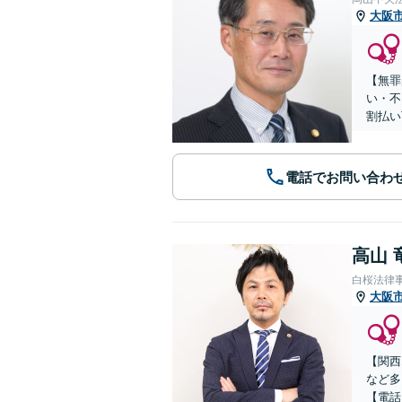
大阪
【無罪
い・不
割払い
電話でお問い合わ
高山 
白桜法律
大阪
【関西
など多
【電話