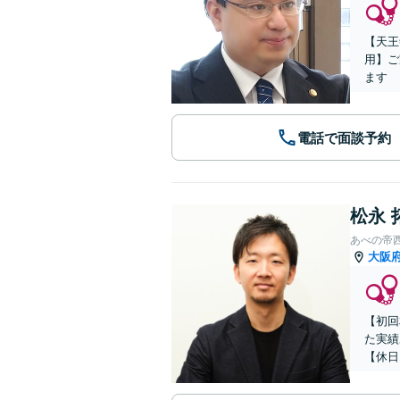
【天王
用】ご
ます
電話で面談予約
松永 
あべの帝
大阪
【初回
た実績
【休日