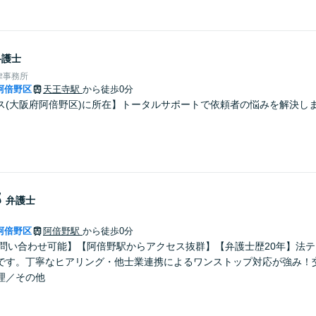
弁護士
律事務所
阿倍野区
天王寺駅
から徒歩0分
ス(大阪府阿倍野区)に所在】トータルサポートで依頼者の悩みを解決し
郎
弁護士
阿倍野区
阿倍野駅
から徒歩0分
のお問い合わせ可能】【阿倍野駅からアクセス抜群】【弁護士歴20年】法
です。丁寧なヒアリング・他士業連携によるワンストップ対応が強み！
理／その他