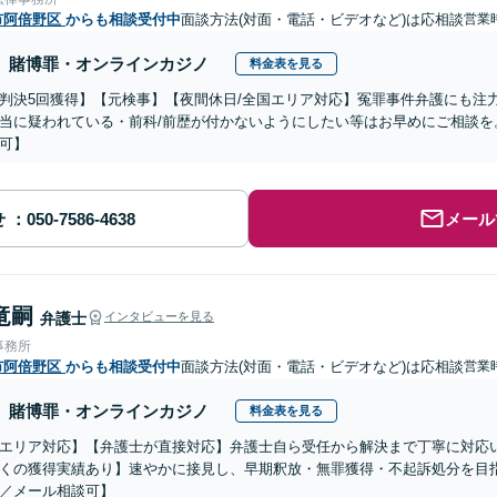
市阿倍野区
からも相談受付中
面談方法(対面・電話・ビデオなど)は応相談
営業時
賭博罪・オンラインカジノ
料金表を見る
判決5回獲得】【元検事】【夜間休日/全国エリア対応】冤罪事件弁護にも注
当に疑われている・前科/前歴が付かないようにしたい等はお早めにご相談を
可】
せ
メール
竜嗣
弁護士
インタビューを見る
事務所
市阿倍野区
からも相談受付中
面談方法(対面・電話・ビデオなど)は応相談
営業時
賭博罪・オンラインカジノ
料金表を見る
エリア対応】【弁護士が直接対応】弁護士自ら受任から解決まで丁寧に対応
くの獲得実績あり】速やかに接見し、早期釈放・無罪獲得・不起訴処分を目
／メール相談可】