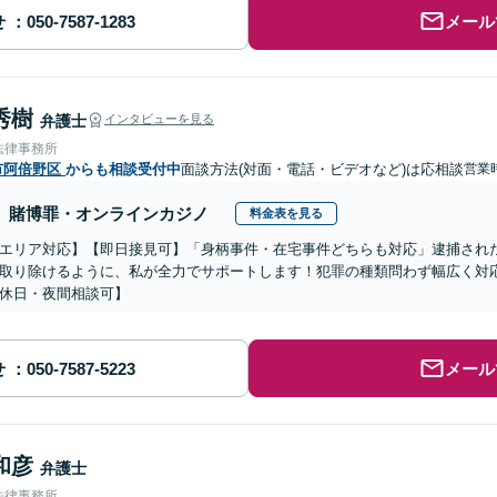
せ
メール
秀樹
弁護士
インタビューを見る
法律事務所
市阿倍野区
からも相談受付中
面談方法(対面・電話・ビデオなど)は応相談
営業時
賭博罪・オンラインカジノ
料金表を見る
エリア対応】【即日接見可】「身柄事件・在宅事件どちらも対応」逮捕され
取り除けるように、私が全力でサポートします！犯罪の種類問わず幅広く対
休日・夜間相談可】
せ
メール
和彦
弁護士
法律事務所