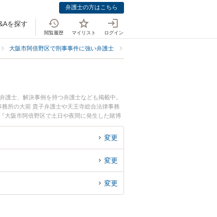
弁護士の方はこちら
&Aを探す
閲覧履歴
マイリスト
ログイン
大阪市阿倍野区で刑事事件に強い弁護士
大阪市阿倍野区で賭博罪・オンラ
る弁護士、解決事例を持つ弁護士なども掲載中。
務所の大前 貴子弁護士や天王寺総合法律事務
。『大阪市阿倍野区で土日や夜間に発生した賭博
の弁護士を検索したい』『初回相談無料で賭博
。
変更
変更
変更