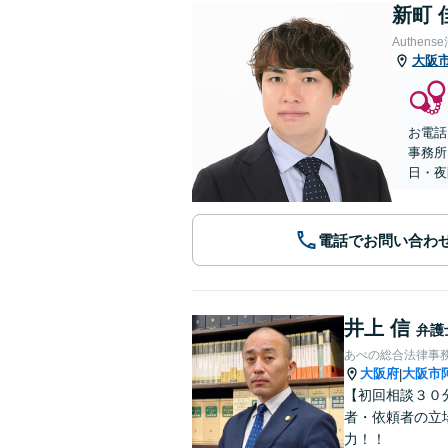
新町 
Authe
大阪
お電話
事務所
日・夜
電話でお問い合わ
井上 信
弁護
あべの総合法律事
大阪府
大阪市
|
【初回相談３０
者・依頼者の立
力！！