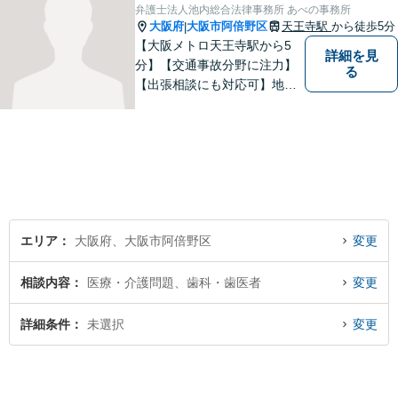
弁護士法人池内総合法律事務所 あべの事務所
大阪府
大阪市阿倍野区
天王寺駅
から徒歩5分
|
【大阪メトロ天王寺駅から5
詳細を見
分】【交通事故分野に注力】
る
【出張相談にも対応可】地元
大阪市で法律問題にお困りの
方々に全力でサポートいたし
ます。個人・法人を問わず、
幅広い法律サービスを提供い
たします。お気軽にご相談く
ださい。
エリア
大阪府、大阪市阿倍野区
変更
相談内容
医療・介護問題、歯科・歯医者
変更
詳細条件
未選択
変更