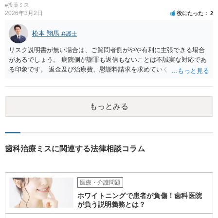
#投薬ミス
2026年3月2日
役にたった
2
松本 翔馬
弁護士
リスク説明書が無い場合は、ご質問者側がやや有利に主張できる場合
があるでしょう。 病院側が謝罪も返信もないことは不誠実な対応であ
る印象です。 返金及び治療費、慰謝料請求を求めていくことになるか
と思います。 ご自身で内容証明を出すこともあり得ますが、弁護士が
代理人として病院側との交渉窓口となることも方法の一つです。 ご自
身で内容証明を出される場合、書面にご質問者の不利になる事情を記
もっとみる
載した場合はそれ以降の交渉ハードルが上がってしまうため慎重に検
討されるとよいでしょう。
歯科治療ミスに関連する法律相談コラム
医療・介護問題
ホワイトニングで患者が負傷！歯科医院
が負う説明義務とは？