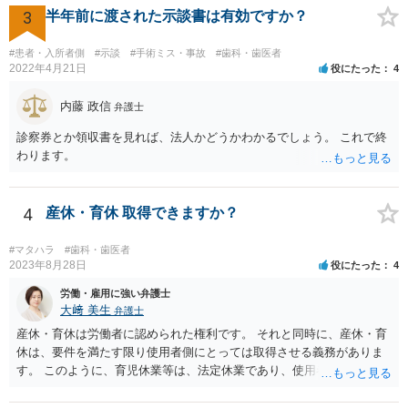
られた理由以外での利用拒否は禁止されていますし、公の施設でもマ
3
半年前に渡された示談書は有効ですか？
スクなしだけでの利用拒否は問題となりえますが、民間のお店に対し
ては慰謝料の請求は認められないと考えられます。
#患者・入所者側
#示談
#手術ミス・事故
#歯科・歯医者
2022年4月21日
役にたった
4
内藤 政信
弁護士
診察券とか領収書を見れば、法人かどうかわかるでしょう。 これで終
わります。
4
産休・育休 取得できますか？
#マタハラ
#歯科・歯医者
2023年8月28日
役にたった
4
労働・雇用に強い弁護士
大﨑 美生
弁護士
産休・育休は労働者に認められた権利です。 それと同時に、産休・育
休は、要件を満たす限り使用者側にとっては取得させる義務がありま
す。 このように、育児休業等は、法定休業であり、使用者側で任意に
設けられる休暇制度とは異なります。 小さな個人歯科医院だからとい
って、産休・育休を認めないということはできません。 ただし、残念