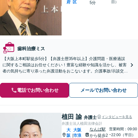
府
区
日）
5分
歯科治療ミス
【大阪上本町駅徒歩5分】【弁護士歴35年以上】介護問題・医療過誤
に関するご相談はお任せください！豊富な経験や知識を活かし、被害
者の気持ちに寄り添った弁護活動をおこないます。介護事故/示談交
渉/慰謝料・損害賠償請求など【夜間土日対応可】
電話でお問い合わせ
メールでお問い合わせ
植田 諭
弁護士
インタビューを見る
弁護士法人植田法律会計
なんば駅
営業時間：09:00
大
大阪
~22:00（平日）
阪
市浪
から徒歩2
|