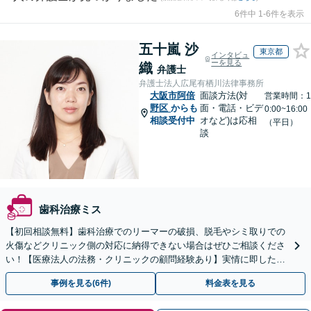
6件中 1-6件を表示
五十嵐 沙
東京都
インタビュ
ーを見る
織
弁護士
弁護士法人広尾有栖川法律事務所
大阪市阿倍
面談方法(対
営業時間：1
野区
からも
面・電話・ビデ
0:00~16:00
相談受付中
オなど)は応相
（平日）
談
歯科治療ミス
【初回相談無料】歯科治療でのリーマーの破損、脱毛やシミ取りでの
火傷などクリニック側の対応に納得できない場合はぜひご相談くださ
い！【医療法人の法務・クリニックの顧問経験あり】実情に即したア
ドバイスで、納得のできるトラブルの解決を目指します。
事例を見る(6件)
料金表を見る