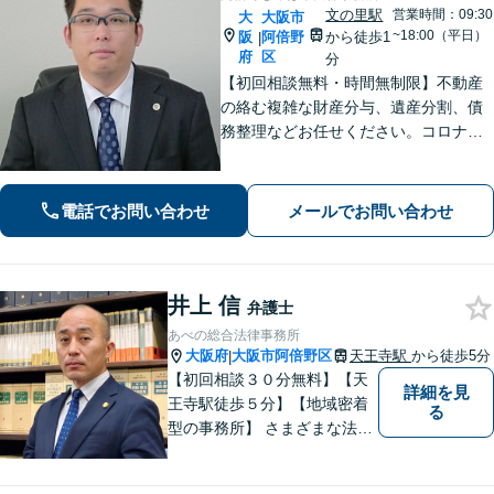
文の里駅
営業時間：09:30
大
大阪市
~18:00（平日）
阪
阿倍野
から徒歩1
|
府
区
分
【初回相談無料・時間無制限】不動産
の絡む複雑な財産分与、遺産分割、債
務整理などお任せください。コロナ禍
でお困りの方のご相談を積極的に受け
ております。一人ひとりの不安に寄り
添い、皆さまが安心して暮らせるよ
電話でお問い合わせ
メールでお問い合わせ
う、全力でお守りします。
井上 信
弁護士
あべの総合法律事務所
大阪府
大阪市阿倍野区
天王寺駅
から徒歩5分
|
【初回相談３０分無料】【天
詳細を見
王寺駅徒歩５分】【地域密着
る
型の事務所】 さまざまな法律
問題について相談者・依頼者
の立場に立って、親身に助