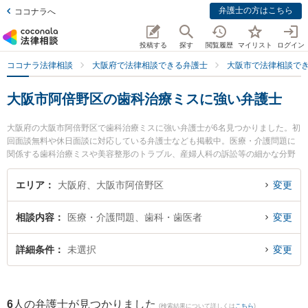
弁護士の方はこちら
ココナラへ
投稿する
探す
閲覧履歴
マイリスト
ログイン
ココナラ法律相談
大阪府で法律相談できる弁護士
大阪市で法律相談で
大阪市阿倍野区の歯科治療ミスに強い弁護士
大阪府の大阪市阿倍野区で歯科治療ミスに強い弁護士が6名見つかりました。初
回面談無料や休日面談に対応している弁護士なども掲載中。医療・介護問題に
関係する歯科治療ミスや美容整形のトラブル、産婦人科の訴訟等の細かな分野
での絞り込み検索もでき便利です。特に天王寺総合法律事務所の大前 貴子弁護
士や阿倍野なみはや法律事務所の髙橋 優弁護士、あべの総合法律事務所の井上
エリア
大阪府、大阪市阿倍野区
変更
信弁護士のプロフィール情報や弁護士費用、強みなどが注目されています。
『大阪市阿倍野区で土日や夜間に発生した歯科治療ミスのトラブルを今すぐに
相談内容
医療・介護問題、歯科・歯医者
変更
弁護士に相談したい』『歯科治療ミスのトラブル解決の実績豊富な近くの弁護
士を検索したい』『初回相談無料で歯科治療ミスを法律相談できる大阪市阿倍
野区内の弁護士に相談予約したい』などでお困りの相談者さんにおすすめで
詳細条件
未選択
変更
す。
6
人の弁護士が見つかりました
(検索結果について詳しくは
こちら
)