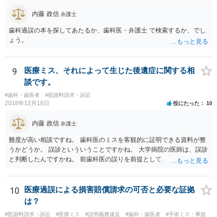
内藤 政信
弁護士
歯科過誤の本を探してあたるか、歯科医・弁護士 で検索するか、でし
ょう。
9
医療ミス、それによって生じた後遺症に関する相
談です。
#歯科・歯医者
#慰謝料請求・訴訟
2018年12月16日
役にたった
10
内藤 政信
弁護士
難度が高い相談ですね。 歯科医のミスを客観的に証明できる資料が整
うかどうか。 誤診といういうことですかね。 大学病院の医師は、誤診
と判断したんですかね。 前歯科医の誤りを前提として、 その医師はど
のように判断し、治療計画を立てたんでしょうかね。 現在の症状は、
前医師の診断の誤りに起因するものかどうか、 大学病院の医師は、ど
う見ているんでしょうかね。 歯科医の資格を持ってる弁護士もいます
10
医療過誤による損害賠償請求の可否と必要な証拠
ね。 そのような弁護士を探すのもいいと思いますね。
は？
#慰謝料請求・訴訟
#医療ミス
#説明義務違反
#歯科・歯医者
#手術ミス・事故