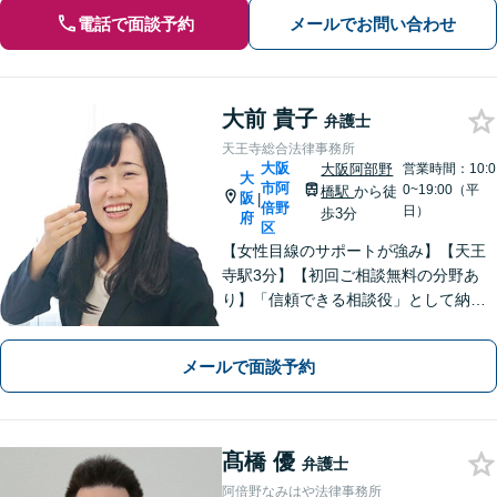
電話で面談予約
メールでお問い合わせ
大前 貴子
弁護士
天王寺総合法律事務所
大阪
大阪阿部野
営業時間：10:0
大
市阿
0~19:00（平
橋駅
から徒
阪
|
倍野
日）
歩3分
府
区
【女性目線のサポートが強み】【天王
寺駅3分】【初回ご相談無料の分野あ
り】「信頼できる相談役」として納得
できる解決を目指します【離婚・男女
問題】安心して相談できる環境・関係
メールで面談予約
づくりを心がけます【借金・債務整
理】経済状況に応じて適切な解決策を
ご提案します
髙橋 優
弁護士
阿倍野なみはや法律事務所