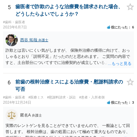
ながら実際には、妊娠・出産をしたら退職する慣行の事業者はありま
5
歯医者で詐欺のような治療費を請求された場合、
す。 しかし、このような慣行となっていること自体が、均等法９条１
どうしたらよいでしょうか？
項に違反します。 均等法違反は行政指導の対象となり、事業者が是正
#歯科・歯医者
勧告に従わない場合には企業名が公表される可能性もあります。 実際
2023年6月7日
役にたった
6
に小さな医院で公表までいったケースがありますが、かなり稀なケー
スと言えます。 また、産休・育休を理由とした解雇は無効であり、損
西谷 拓哉
弁護士
害賠償請求の対象にもなります。 実際にどのようなアクションを取る
かは、職場での人間関係など気になる点があると思いますが、弁護士
詐欺とは言いにくい気がしますが、 保険外治療の獲得に向けて、おっ
か労基署へ一度ご相談いただくと安心だと思います。 均等法 （婚姻、
しゃるとおり「説明不足」だったのだと思われます。 ご質問の内容で
妊娠、出産等を理由とする不利益取扱いの禁止等） 第九条 事業主
すと、土台部分についてすでに治療契約が成立しているように思われ
は、女性労働者が婚姻し、妊娠し、又は出産したことを退職理由とし
ますが、 治療契約を取消すことができれば、５万円の支払義務を消滅
て予定する定めをしてはならない。 ２ 事業主は、女性労働者が婚姻
させることができます。 消費者契約法は、いくつか取消の類型を定め
したことを理由として、解雇してはならない。 ３ 事業主は、その雇
ています。 いくつか該当しそうな取消権をご参考までのせます。 ①土
6
前歯の根幹治療ミスによる治療費・慰謝料請求の
用する女性労働者が妊娠したこと、出産したこと、労働基準法（昭和
台と被せ物の治療は通常同じ歯科で行いますので、被せ物の治療費が
可否
二十二年法律第四十九号）第六十五条第一項の規定による休業を請求
４０万円もかかるというのは 治療費という重要な事項について、不利
し、又は同項若しくは同条第二項の規定による休業をしたことその他
#歯科・歯医者
#医療ミス
#慰謝料請求・訴訟
#患者・入所者側
益なる事実の不告知があった認められると考えられます。 そのため、
2024年12月24日
役にたった
3
の妊娠又は出産に関する事由であつて厚生労働省令で定めるものを理
４０万円もかかるとは夢にも思わなかったという事情があれば、不利
由として、当該女性労働者に対して解雇その他不利益な取扱いをして
益事実の不告知を理由とした取消権を主張することが出来る可能性が
匿名A
はならない。 ４ 妊娠中の女性労働者及び出産後一年を経過しない女
弁護士
あります（消費者契約法４条２項）。 ②また、保険外治療の必要性に
性労働者に対してなされた解雇は、無効とする。ただし、事業主が当
ついて虚偽の説明があったのであれば、不実告知取消ということも考
実際のレントゲンを見ることができていませんので、 一般論として回
該解雇が前項に規定する事由を理由とする解雇でないことを証明した
えられます（消費者契約法４条１項１号）。 ③そのほか、歯科治療
答します。 根幹治療は、歯の処置において極めて重大なものであり、
ときは、この限りでない。
中、抗らうことが困難な状態で保険外治療の勧誘をされたということ