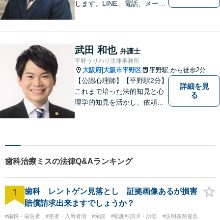
します。LINE、電話、メー
ル、オンライン面談など、使
い慣れたツールで肩の力を抜
いてご相談を！依頼者の負担
をできるだけ少なく！相談し
武田 和也
弁護士
やすい環境づくりに努め、納
平野うりわり法律事務所
得できる解決を目指します！
大阪府
大阪市平野区
平野駅
から徒歩2分
|
【公認心理師】【平野駅2分】
詳細を見
これまで培った法的知見と心
る
理学的知見を活かし、依頼者
様の不安や悩みに寄り添いな
がら、問題解決に向けて尽力
いたします。 どんなお悩みで
も、まずはご相談ください。
歯科治療ミスの法律Q&Aランキング
1
歯科 レントゲン見落とし 証拠画像あるが損害
賠償請求出来ますでしょうか？
#歯科・歯医者
#患者・入所者側
#示談
#慰謝料請求・訴訟
#説明義務違反