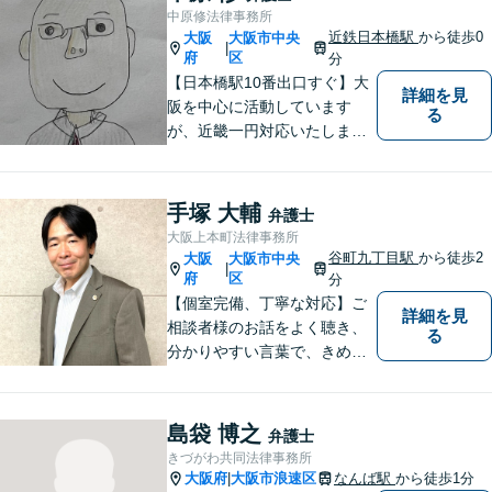
中原修法律事務所
近鉄日本橋駅
から徒歩0
大阪
大阪市中央
|
府
区
分
【日本橋駅10番出口すぐ】大
詳細を見
阪を中心に活動しています
る
が、近畿一円対応いたしま
す。借金問題・交通事故・離
婚・相続といった身の回りの
トラブルから、刑事・詐欺、
手塚 大輔
弁護士
公害・行政事件まであらゆる
大阪上本町法律事務所
問題のご相談を承ります。小
谷町九丁目駅
から徒歩2
大阪
大阪市中央
|
さな悩み事でもお気軽にお問
府
区
分
合わせください。
【個室完備、丁寧な対応】ご
詳細を見
相談者様のお話をよく聴き、
る
分かりやすい言葉で、きめ細
やかに対応することを心がけ
ております。相談にお越しい
ただいた方々が安心して落ち
島袋 博之
弁護士
着いてお話することができる
きづがわ共同法律事務所
よう、完全個室をご準備して
大阪府
大阪市浪速区
なんば駅
から徒歩1分
|