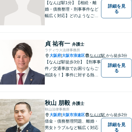
おります。どうぞお気軽にご
【なんば駅1分】【相続・離
詳細を見
相談ください。
婚・債務整理・刑事事件など
る
幅広く対応】どのようなご相
談でも、お一人おひとりのお
気持ちに寄り添い、分かりや
すい説明と丁寧な対応を心が
けています。一緒に解決への
貞 祐有一
弁護士
道筋を考えてまいります。
ラディウス法律事務所
大阪府
大阪市浪速区
なんば駅
から徒歩3分
|
【なんば駅徒歩3分】【刑事事
詳細を見
件／交通事故でお困りならご
る
相談を！】事件に対する熱い
想いと粘り強さを武器に、皆
様に穏やかな生活を提供すべ
く尽力します。依頼者目線で
の弁護を大切にしておりま
秋山 朋毅
弁護士
す。【LINEやメールの問い合
秋山法律事務所
わせ可】
大阪府
大阪市浪速区
なんば駅
から徒歩2分
|
借金・債務整理問題、離婚・
詳細を見
男女トラブルなど幅広く対応
る