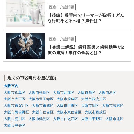
医療・介護問題
【後編】根管内でリーマーが破折！どん
な行動をとるべき？責任は？
医療・介護問題
【弁護士解説】歯科医師と歯科助手が2
度の逮捕！事件の全容とは？
近くの市区町村を選び直す
大阪市内
大阪市都島区
大阪市福島区
大阪市此花区
大阪市西区
大阪市港区
大阪市大正区
大阪市天王寺区
大阪市浪速区
大阪市西淀川区
大阪市東淀川区
大阪市東成区
大阪市生野区
大阪市旭区
大阪市城東区
大阪市阿倍野区
大阪市住吉区
大阪市東住吉区
大阪市西成区
大阪市淀川区
大阪市鶴見区
大阪市住之江区
大阪市平野区
大阪市北区
大阪市中央区