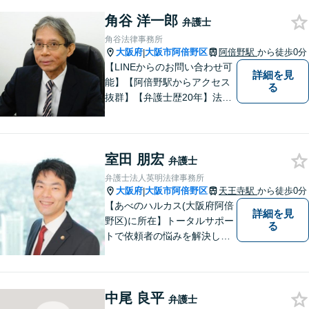
言・活動します。 交通事故、
角谷 洋一郎
相続、インターネット上のト
弁護士
ラブルに注力！！
角谷法律事務所
大阪府
大阪市阿倍野区
阿倍野駅
から徒歩0分
|
【LINEからのお問い合わせ可
詳細を見
能】【阿倍野駅からアクセス
る
抜群】【弁護士歴20年】法テ
ラス・弁護士費用特約の利用
が可能です。丁寧なヒアリン
グ・他士業連携によるワンス
室田 朋宏
トップ対応が強み！交通事故
弁護士
／遺産分割／離婚／債務整理
弁護士法人英明法律事務所
／その他
大阪府
大阪市阿倍野区
天王寺駅
から徒歩0分
|
【あべのハルカス(大阪府阿倍
詳細を見
野区)に所在】トータルサポー
る
トで依頼者の悩みを解決しま
す。
中尾 良平
弁護士