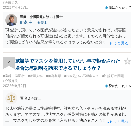
#医療ミス
2022年4月17日
役にたった
7
医療・介護問題に強い弁護士
稲森 幸一
弁護士
現在診て頂いている医師が過失があったという意見であれば、損害賠
償請求が認められる可能性はあると思います。もちろん可能性であっ
て実際にどういう結果が得られるかはやってみないと分かりません
が。 損害としては、その過失によって生じた症状の治療にかかった治
療費や精神的苦痛を受けた分の慰謝料や仕事に影響があれば休業損害
などが考えられます。 頑張ってください。
2
施設等でマスクを着用していない事で拒否された
場合は慰謝料を請求できるでしょうか？
#歯科・歯医者
#産婦人科
#美容整形
#行政処分の不服申立て
#許認可の問題
#介護施設
2022年9月2日
役にたった
6
匿名B
弁護士
お店や施設の長には施設管理権、誰を立ち入らせるかを決める権利が
あります。ですので、現状マスクが感染対策に有効との知見がある以
上、マスクをした方のみを立ち入らせると決めることも自由であり、
不当な差別には当たらないと考えられます。 これが公衆浴場や旅館業
など公益的な側面のある業種ですと、公衆浴場法など各種業法で定め