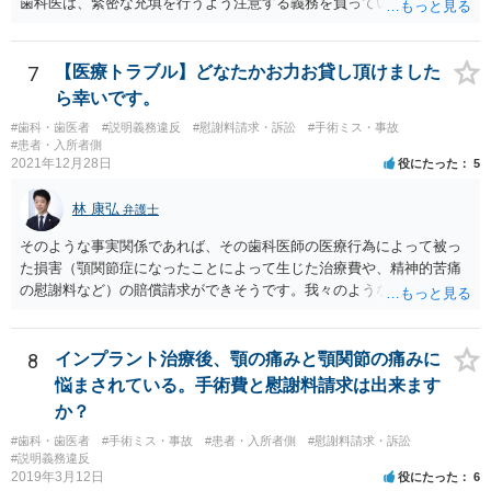
歯科医は、緊密な充填を行うよう注意する義務を負っていると考えら
であれば、最近（令和５年６月１日）施行されたばかりですが、 退去
れます。 （同趣旨の判示をした裁判例として、東京地裁平20(ワ)30392
困難場所（たとえば、待合から診察台へ）に同行された上で困惑して
号事件） 当該義務に違反した場合、診療契約の不履行又は不法行為に
契約したという類型の取消権（改正消費者契約法４条３項３号）も使
基づく損害賠償請求の可能性が生じます。 慰謝料に関しては、通院慰
7
【医療トラブル】どなたかお力お貸し頂けました
える可能性があります。 一旦、書面で消費者契約法に基づく取消権を
謝料といった形での請求になろうかと思います。
ら幸いです。
行使するので払えないという 通知をして様子をみるのも手かと思いま
す。 その他、消費生活センターに相談して、間に入ってもらうことも
#歯科・歯医者
#説明義務違反
#慰謝料請求・訴訟
#手術ミス・事故
#患者・入所者側
手かもしれません。
2021年12月28日
役にたった
5
林 康弘
弁護士
そのような事実関係であれば、その歯科医師の医療行為によって被っ
た損害（顎関節症になったことによって生じた治療費や、精神的苦痛
の慰謝料など）の賠償請求ができそうです。我々のような弁護士に依
頼した上で、その歯科でのカルテ等の医療記録の取得や、後医（Ｂ歯
科）の先生の協力等を得ることも必要だと思います。
8
インプラント治療後、顎の痛みと顎関節の痛みに
悩まされている。手術費と慰謝料請求は出来ます
か？
#歯科・歯医者
#手術ミス・事故
#患者・入所者側
#慰謝料請求・訴訟
#説明義務違反
2019年3月12日
役にたった
6