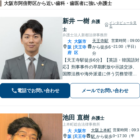
大阪市阿倍野区から近い歯科・歯医者に強い弁護士
新井 一樹
弁護
インタビューを見
る
士
弁護士法人新都法律事務所
天王寺駅
営業時間：09:00
大
大阪市
~21:00（平日）
阪
天王寺
から徒歩6
|
府
区
分
【天王寺駅徒歩6分】【英語・韓国語対
応】刑事事件の早期釈放や示談交渉、
国際法務や海外派遣に伴う労務管理、
相続トラブル、離婚・男女問題などは
お任せください。法律のプロフェッシ
電話でお問い合わせ
メールでお問い合わせ
ョナルが、途を切り拓くお手伝いを致
します。【夜間・休日面談可】【完全
個室】
池田 直樹
弁護士
上本町総合法律事務所
大阪上本町
営業時間：09:3
大
大阪市
0~17:30（平
阪
天王寺
駅
から徒歩
|