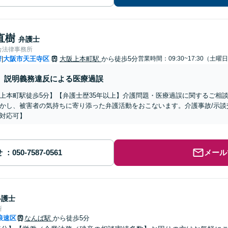
直樹
弁護士
合法律事務所
府
大阪市天王寺区
大阪上本町駅
から徒歩5分
営業時間：09:30~17:30（土曜
|
説明義務違反による医療過誤
上本町駅徒歩5分】【弁護士歴35年以上】介護問題・医療過誤に関するご相
かし、被害者の気持ちに寄り添った弁護活動をおこないます。介護事故/示談
対応可】
せ
メール
弁護士
所
浪速区
なんば駅
から徒歩5分