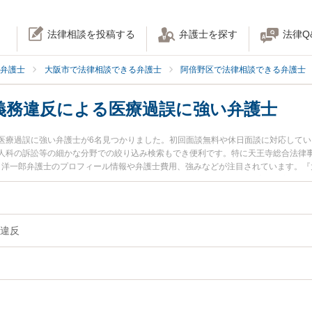
法律相談を投稿する
弁護士を探す
法律Q
弁護士
大阪市で法律相談できる弁護士
阿倍野区で法律相談できる弁護士
義務違反による医療過誤に強い弁護士
医療過誤に強い弁護士が6名見つかりました。初回面談無料や休日面談に対応して
人科の訴訟等の細かな分野での絞り込み検索もでき便利です。特に天王寺総合法律事
谷 洋一郎弁護士のプロフィール情報や弁護士費用、強みなどが注目されています。
護士に相談したい』『説明義務違反による医療過誤のトラブル解決の実績豊富な近
市阿倍野区内の弁護士に相談予約したい』などでお困りの相談者さんにおすすめで
違反