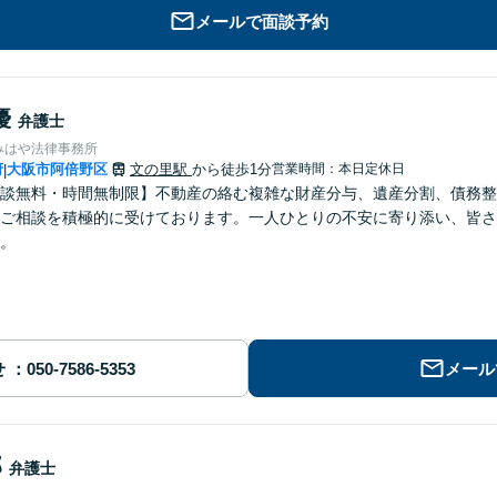
メールで面談予約
優
弁護士
みはや法律事務所
府
大阪市阿倍野区
文の里駅
から徒歩1分
営業時間：本日定休日
|
談無料・時間無制限】不動産の絡む複雑な財産分与、遺産分割、債務整
ご相談を積極的に受けております。一人ひとりの不安に寄り添い、皆さ
。
せ
メール
郎
弁護士