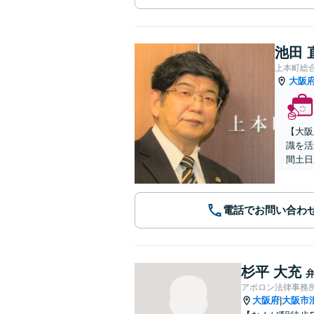
池田 
上本町総
大阪
【大阪
識を活
間土日
電話でお問い合わ
杉平 大充
アポロン法律事務
大阪府
大阪市
|