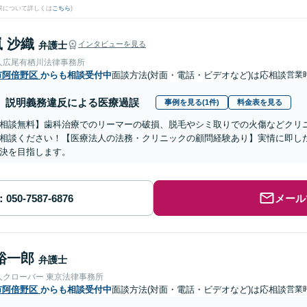
果について詳しくは
こちら
)
 沙織
弁護士
インタビューを見る
人広尾有栖川法律事務所
市阿倍野区
からも相談受付中
面談方法(対面・電話・ビデオなど)は応相談
営業
説明義務違反による医療過誤
事例を見る(1件)
料金表を見る
相談無料】歯科治療でのリーマーの破損、脱毛やシミ取りでの火傷などクリ
相談ください！【医療法人の法務・クリニックの顧問経験あり】実情に即し
決を目指します。
メール
裕一郎
弁護士
人クローバー 東京法律事務所
市阿倍野区
からも相談受付中
面談方法(対面・電話・ビデオなど)は応相談
営業時