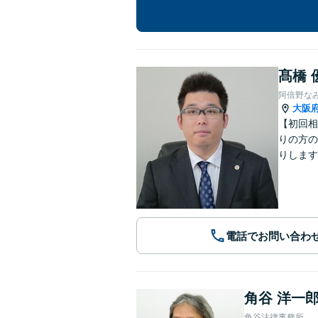
髙橋 
阿倍野な
大阪
【初回相
りの方の
りします
電話でお問い合わ
角谷 洋一
角谷法律事務所