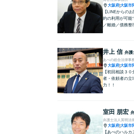
大阪府
大阪市
|
【LINEから
約の利用が可能
／離婚／債務整
井上 信
弁護
あべの総合法律事
大阪府
大阪市
|
【初回相談３０
者・依頼者の立
力！！
室田 朋宏
弁護士法人英明法
大阪府
大阪市
|
【あべのハルカ