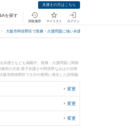
弁護士の方はこちら
&Aを探す
閲覧履歴
マイリスト
ログイン
大阪市阿倍野区で医療・介護問題に強い弁護士
大阪市阿倍野区で説明義務
いる弁護士なども掲載中。医療・介護問題に関係
務所の大前 貴子弁護士や阿倍野なみはや法律
『大阪市阿倍野区で土日や夜間に発生した説明義
くの弁護士を検索したい』『初回相談無料で説明
す。
変更
変更
変更