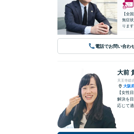
【全国
無症状
ります
電話でお問い合わ
大前 
天王寺総
大阪
【女性目
解決を目
応じて適