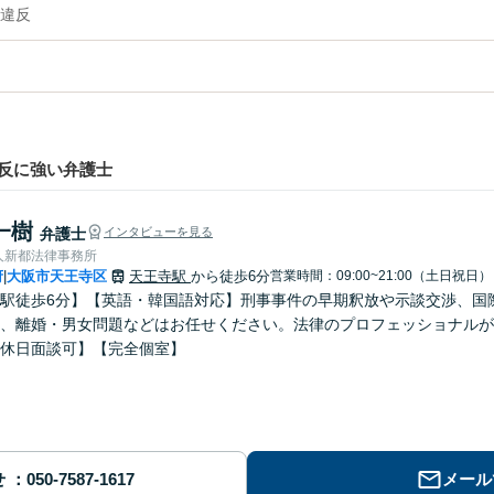
違反
反に強い弁護士
一樹
弁護士
インタビューを見る
人新都法律事務所
府
大阪市天王寺区
天王寺駅
から徒歩6分
営業時間：09:00~21:00（土日祝日）
|
駅徒歩6分】【英語・韓国語対応】刑事事件の早期釈放や示談交渉、国
、離婚・男女問題などはお任せください。法律のプロフェッショナルが
休日面談可】【完全個室】
せ
メール