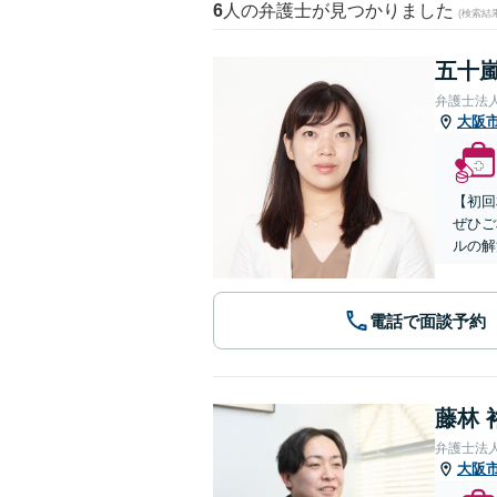
6
人の弁護士が見つかりました
(検索結
五十嵐
弁護士法
大阪
【初回
ぜひご
ルの解
電話で面談予約
藤林 
弁護士法
大阪