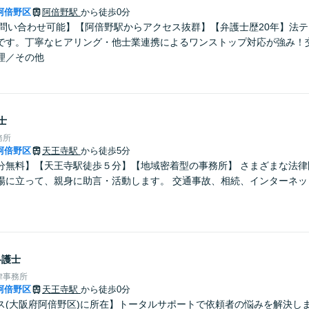
阿倍野区
阿倍野駅
から徒歩0分
のお問い合わせ可能】【阿倍野駅からアクセス抜群】【弁護士歴20年】法
です。丁寧なヒアリング・他士業連携によるワンストップ対応が強み！
理／その他
士
務所
阿倍野区
天王寺駅
から徒歩5分
分無料】【天王寺駅徒歩５分】【地域密着型の事務所】 さまざまな法律
場に立って、親身に助言・活動します。 交通事故、相続、インターネッ
弁護士
律事務所
阿倍野区
天王寺駅
から徒歩0分
ス(大阪府阿倍野区)に所在】トータルサポートで依頼者の悩みを解決し