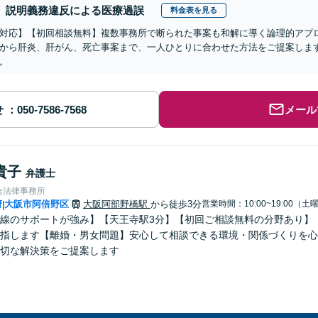
説明義務違反による医療過誤
料金表を見る
対応】【初回相談無料】複数事務所で断られた事案も和解に導く論理的アプ
から肝炎、肝がん、死亡事案まで、一人ひとりに合わせた方法をご提案しま
。
せ
メール
貴子
弁護士
合法律事務所
府
大阪市阿倍野区
大阪阿部野橋駅
から徒歩3分
営業時間：10:00~19:00（土
|
線のサポートが強み】【天王寺駅3分】【初回ご相談無料の分野あり】
指します【離婚・男女問題】安心して相談できる環境・関係づくりを心
切な解決策をご提案します