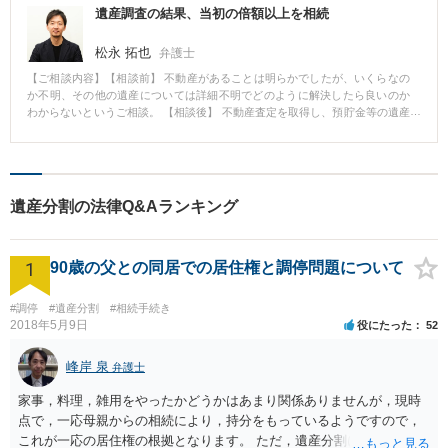
遺産調査の結果、当初の倍額以上を相続
松永 拓也
弁護士
【ご相談内容】【相談前】 不動産があることは明らかでしたが、いくらなの
か不明、その他の遺産については詳細不明でどのように解決したら良いのか
わからないというご相談。 【相談後】 不動産査定を取得し、預貯金等の遺産
調査を実施。 最終的には当初見込みの倍額以上の遺産を相続し終結。 【先生
のコメント】 遺産についてはっきりとしない案件でした。 依頼者からヒアリ
ングをし、遺産調査を実施。提携している不動産業者にも査定をしてもら
い、相手方（代理人弁護士なし）と交渉し、双方納得の解決に導くことがで
きました。 相続案件の処理は感情の対立もあるため困難です。そもそも対立
遺産分割の法律Q&Aランキング
する前に対処することも検討すべきです。 相続事件では、弁護士は紛争化し
てから介入することが多いですが、その前でも代理人として交渉できるのは
弁護士だけです。放置すれば遺産の行方がわからなくなるかもしれません。
1
まずは危惧していることがある程度でも構いませんのでご相談ください。
90歳の父との同居での居住権と調停問題について
#調停
#遺産分割
#相続手続き
2018年5月9日
役にたった
52
峰岸 泉
弁護士
家事，料理，雑用をやったかどうかはあまり関係ありませんが，現時
点で，一応母親からの相続により，持分をもっているようですので，
これが一応の居住権の根拠となります。 ただ，遺産分割により，母の