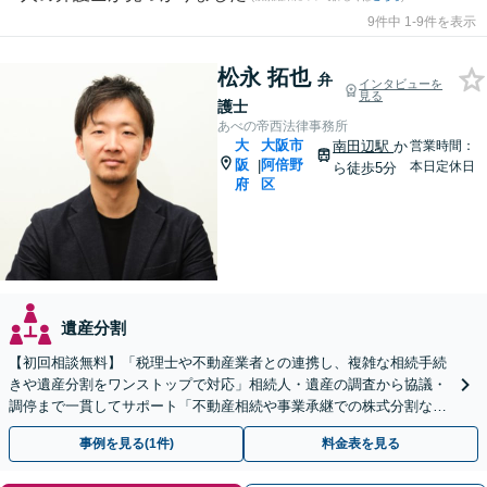
9件中 1-9件を表示
松永 拓也
弁
インタビューを
見る
護士
あべの帝西法律事務所
大
大阪市
南田辺駅
か
営業時間：
阪
阿倍野
|
本日定休日
ら徒歩5分
府
区
遺産分割
【初回相談無料】「税理士や不動産業者との連携し、複雑な相続手続
きや遺産分割をワンストップで対応」相続人・遺産の調査から協議・
調停まで一貫してサポート「不動産相続や事業承継での株式分割など
豊富な経験」【完全個室対応】【休日・夜間相談可】
事例を見る(1件)
料金表を見る