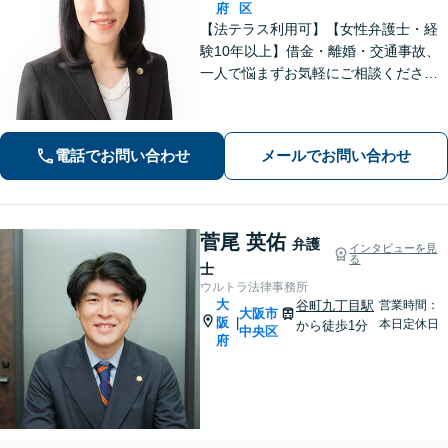
府
区
【法テラス利用可】【女性弁護士・経
験10年以上】借金・離婚・交通事故、
一人で悩まずお気軽にご相談ください
｜自己破産・任意整理の解決実績多数│
早期解決・親切丁寧な対応│初回相談歓
迎【谷町九丁目駅・大阪上本町駅から
電話でお問い合わせ
メールでお問い合わせ
地下で直結／近鉄沿線からアクセス良
好】
菅尾 英佑
弁護
インタビューを見
る
士
ウルトラ法律事務所
大
谷町九丁目駅
営業時間：
大阪市
阪
|
本日定休日
から徒歩1分
中央区
府