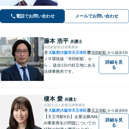
電話でお問い合わせ
メールでお問い合わせ
藤本 浩平
弁護士
寺田町駅前法律事務所
大阪府
大阪市天王寺区
寺田町駅
から徒歩1分
|
ＪＲ環状線「寺田町駅」か
詳細を見
ら， 徒歩1分の好立地にある
る
法律事務所です。
榎本 愛
弁護士
弁護士法人新都法律事務所
大阪府
大阪市天王寺区
天王寺駅
から徒歩6分
|
【天王寺駅6分】企業法務/M&
詳細を見
A/事業再生の問題についての
る