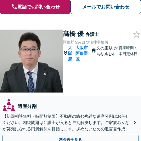
電話でお問い合わせ
メールでお問い合わせ
髙橋 優
弁護士
阿倍野なみはや法律事務所
大
大阪市
文の里駅
か
営業時間：
阪
阿倍野
|
本日定休日
ら徒歩1分
府
区
遺産分割
【初回相談無料・時間無制限】不動産の絡む複雑な遺産分割はお任せ
ください。相続問題は弁護士が入ると早期解決します。ご家族みんな
が笑顔になれる円満解決を目指します。揉めないための遺言書作成も
ご相談ください。【出張相談可】
料金表を見る