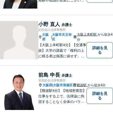
経験や知識が豊富にございま
す！お客様の問題解決に向け
真摯かつ柔軟に対応させてい
ただきます。お気軽にご相談
ください。
小野 直人
弁護士
疋田会計法律事務所
大阪上本町駅
から徒歩4
大阪
大阪市天王寺
|
府
区
分
【大阪上本町駅4分】【交通事
詳細を見
故】大学の講義で「権利の上
る
に眠る者は保護に値せず」と
いう言葉に出会い、権利を行
使できずにいる方々の力にな
りたいと弁護士を志しまし
前島 申長
弁護士
た。 これまで多様なご相談に
前島綜合法律事務所
向き合ってきた経験を活か
大阪府
大阪市浪速区
難波駅
から徒歩4分
|
し、丁寧かつ柔軟な対応を心
【難波駅4分】【地域密着型】
詳細を見
がけています。
仕事をする上で、法律論に拘
る
泥することなく全体のバラン
ス論やどのような解決が依頼
者にとってベストかを常に考