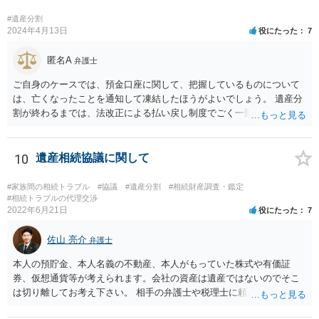
宛に遺贈が記載されていた相続財産については、遺言者の意思が確認
った等)、それも書くとよいです。 書かない方が良いと思うことは、遺
できないので、一般的な相続財産として、法に基づいて法定相続分を
産分割に関係ない(と思われる)いきさつを沢山盛り込むことだと考えま
#遺産分割
有する相続権者により遺産分割が行われることになります。 この際、
2024年4月13日
役にたった
7
す(あくまで遺産分割に関係することに留める方が、裁判所や調停委員
法定相続人となるのは、健在な指定相続人の二人、亡くなった指定相
の方に事情を理解してもらいやすいと思います)。
続人の子供さん方になります。
匿名A
弁護士
ご自身のケースでは、預金口座に関して、把握しているものについて
は、亡くなったことを通知して凍結したほうがよいでしょう。 遺産分
割が終わるまでは、法改正による払い戻し制度でごく一部を引き出せ
るだけになるので、相手方にも交渉に応じる必要性が生じます（相手
も預金を自由にできない）。
10
遺産相続協議に関して
#家族間の相続トラブル
#協議
#遺産分割
#相続財産調査・鑑定
#相続トラブルの代理交渉
2022年6月21日
役にたった
7
佐山 亮介
弁護士
本人の預貯金、本人名義の不動産、本人がもっていた株式や有価証
券、仮想通貨等が考えられます。会社の資産は遺産ではないのでそこ
は切り離してお考え下さい。 相手の弁護士や税理士に頼んでも守秘義
務を理由に断られる可能性が高いです。 資料は調停を起こしてから任