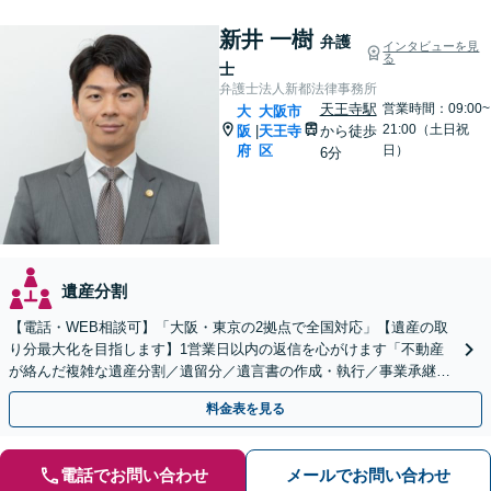
新井 一樹
弁護
インタビューを見
る
士
弁護士法人新都法律事務所
天王寺駅
営業時間：09:00~
大
大阪市
21:00（土日祝
阪
天王寺
から徒歩
|
府
区
日）
6分
遺産分割
【電話・WEB相談可】「大阪・東京の2拠点で全国対応」【遺産の取
り分最大化を目指します】1営業日以内の返信を心がけます「不動産
が絡んだ複雑な遺産分割／遺留分／遺言書の作成・執行／事業承継な
ど、お任せください」【休日相談あり】
料金表を見る
電話でお問い合わせ
メールでお問い合わせ