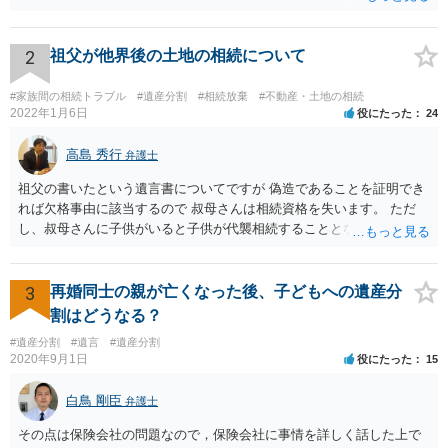
持分を父親が取得した場合，住み続けるのは難しいかも知れません。
2
祖父が他界後の土地の相続について
#家族間の相続トラブル
#遺産分割
#相続放棄
#不動産・土地の相続
2022年1月6日
役にたった
24
高島 秀行
弁護士
祖父の書いたという遺言書についてですが 偽造であることを証明でき
れば欠格事由に該当するので 叔母さんは相続資格を失います。 ただ
し、叔母さんに子供がいると子供が代襲相続することとなります。 い
ずれにせよ、弁護士に面談で相談された方が良いと思います。
3
再婚同士の親が亡くなった後、子どもへの遺産分
割はどうなる？
#遺産分割
#遺言
#遺産分割
2020年9月1日
役にたった
15
白鳥 剛臣
弁護士
その点は保険会社の問題なので，保険会社に事情を詳しく話した上で