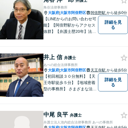
弁護士
角谷法律事務所
大阪府
大阪市阿倍野区
阿倍野駅
から徒歩0分
|
【LINEからのお問い合わせ可
詳細を見
能】【阿倍野駅からアクセス
る
抜群】【弁護士歴20年】法テ
ラス・弁護士費用特約の利用
が可能です。丁寧なヒアリン
グ・他士業連携によるワンス
井上 信
トップ対応が強み！交通事故
弁護士
／遺産分割／離婚／債務整理
あべの総合法律事務所
／その他
大阪府
大阪市阿倍野区
天王寺駅
から徒歩5分
|
【初回相談３０分無料】【天
詳細を見
王寺駅徒歩５分】【地域密着
る
型の事務所】 さまざまな法律
問題について相談者・依頼者
の立場に立って、親身に助
言・活動します。 交通事故、
中尾 良平
相続、インターネット上のト
弁護士
ラブルに注力！！
弁護士法人池内総合法律事務所 あべの事務所
大阪府
大阪市阿倍野区
天王寺駅
から徒歩5分
|