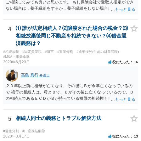
ご相談してみても良いと思います。 もし保険会社で受取人指定ができ
ない場合は，養子縁組をするか，養子縁組をしない場合は遺言で対応
することになると思います。 もっとも，保険によってはあなたが受取
人に指定されていた場合，あなたが先に死亡した後の扱いが異なりま
す。 例えば，あなたの法定相続人が受取人になるのであればお子さん
4
⑴ 誰が法定相続人？⑵譲渡された場合の税金？⑶
も対象になってきますが，かんぽなどだと約款上で受取人死亡の場合
相続放棄後同じ不動産を相続できない？⑷借金返
の受取人が記載してあったりします。 ですので，かなり詳しい内容を
済義務は？
お聞きしないと，一番ベストな準備は何か適切なアドバイスが難しい
#相続放棄
#固定資産税
#遺言
#遺産分割
#成年後見(生前の財産管理)
ので，お近くの弁護士に相談された方が良いかもしれません。
#M&A・事業承継
2020年6月23日
役にたった
16
高島 秀行
弁護士
２０年以上前に祖母が亡くなり、その後にＢが今年亡くなっているの
で 祖母の相続人は、母とＢで、Ｂがその後に亡くなっているので、Ｂ
の相続人であるＥＣＤがＢが持っている祖母の相続権も相続すること
となります。 したがって、遺産分割協議するにも、相続放棄するにも
Ｅも行う必要があります。 Ｂの配偶者であるＥは常にＢの相続人とな
ります。
5
相続人同士の義務とトラブル解決方法
#遺産分割
#口座凍結解除
2020年3月17日
役にたった
13