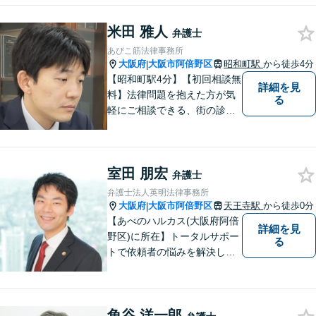
米田 雅人
弁護士
あびこ筋法律事務所
大阪府
大阪市阿倍野区
昭和町駅
から徒歩4分
|
【昭和町駅4分】【初回相談無
詳細を見
料】法律問題を抱えた方が気
る
軽にご相談できる、街の診療
所のような親しみやすい環境
づくりをしております。離婚/
相続/不動産/債務整理など幅広
室田 朋宏
い分野に対応しております。
弁護士
お気軽にご相談ください。
弁護士法人英明法律事務所
【夜間・休日対応可】
大阪府
大阪市阿倍野区
天王寺駅
から徒歩0分
|
【あべのハルカス(大阪府阿倍
詳細を見
野区)に所在】トータルサポー
る
トで依頼者の悩みを解決しま
す。
角谷 洋一郎