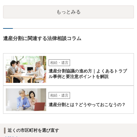
意に開示を求め、応じなければ「調査嘱託」という手続きを使って銀
行等に照会をかけることになるでしょう。 不動産は、相続登記が済ん
もっとみる
でいなければ市役所ないし区役所に、お子様と義父様のつながりがわ
かる戸籍一式を揃えてもちこみ、「名寄せ」という手続きをすると、
分かると思います。遺産分割協議書の偽造等により既に相続登記され
てしまっている場合は、住所などに当たりをつけて登記名義を調べて
探すことになるでしょう。 代理人弁護士を立てられるのはおすすめで
遺産分割に関連する法律相談コラム
すが、現代では、各々が自由に価格設定をしていますので、特に相場
はお示しできません。ただし、かつて日本弁護士連合会が設けていた
報酬基準を踏まえて価格設定している弁護士は一定数いると思います
ので、それが一応の目安となるでしょう。
相続・遺言
遺産分割協議の進め方｜よくあるトラブ
ル事例と要注意ポイントを解説
相続・遺言
遺産分割とは？どうやっておこなうの？
近くの市区町村を選び直す