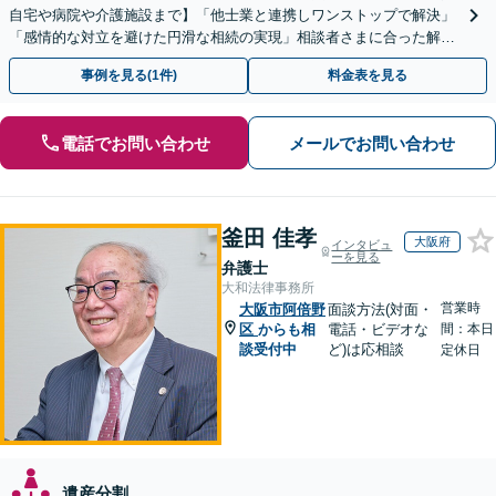
自宅や病院や介護施設まで】「他士業と連携しワンストップで解決」
「感情的な対立を避けた円滑な相続の実現」相談者さまに合った解決
のプランをご提案
事例を見る(1件)
料金表を見る
電話でお問い合わせ
メールでお問い合わせ
釜田 佳孝
大阪府
インタビュ
ーを見る
弁護士
大和法律事務所
営業時
大阪市阿倍野
面談方法(対面・
区
からも相
電話・ビデオな
間：本日
談受付中
ど)は応相談
定休日
遺産分割