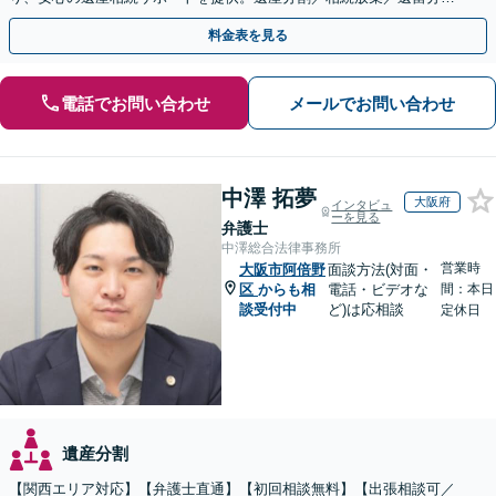
お任せ！【出張サポート】【完全個室】【丸太町駅6分】
料金表を見る
電話でお問い合わせ
メールでお問い合わせ
中澤 拓夢
大阪府
インタビュ
ーを見る
弁護士
中澤総合法律事務所
営業時
大阪市阿倍野
面談方法(対面・
区
からも相
電話・ビデオな
間：本日
談受付中
ど)は応相談
定休日
遺産分割
【関西エリア対応】【弁護士直通】【初回相談無料】【出張相談可／