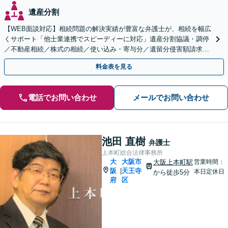
遺産分割
【WEB面談対応】相続問題の解決実績が豊富な弁護士が、相続を幅広
くサポート「他士業連携でスピーディーに対応」遺産分割協議・調停
／不動産相続／株式の相続／使い込み・寄与分／遺留分侵害額請求／
相続放棄（借金の相続）／遺言書作成
料金表を見る
電話でお問い合わせ
メールでお問い合わせ
池田 直樹
弁護士
上本町総合法律事務所
大
大阪市
大阪上本町駅
営業時間：
阪
天王寺
|
本日定休日
から徒歩5分
府
区