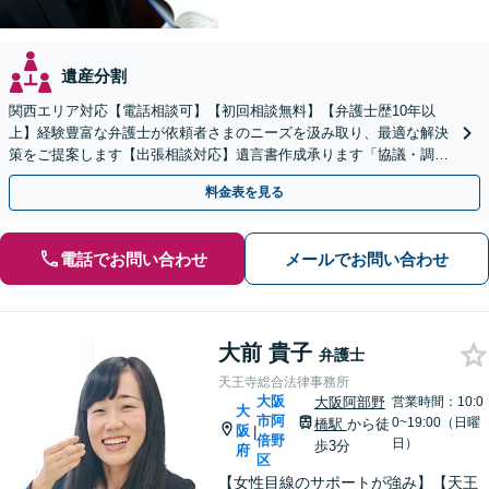
遺産分割
関西エリア対応【電話相談可】【初回相談無料】【弁護士歴10年以
上】経験豊富な弁護士が依頼者さまのニーズを汲み取り、最適な解決
策をご提案します【出張相談対応】遺言書作成承ります「協議・調
停・審判どの段階でも相談OK」【分割・後払い利用可】
料金表を見る
電話でお問い合わせ
メールでお問い合わせ
大前 貴子
弁護士
天王寺総合法律事務所
大阪
大阪阿部野
営業時間：10:0
大
市阿
0~19:00（日曜
橋駅
から徒
阪
|
倍野
日）
歩3分
府
区
【女性目線のサポートが強み】【天王