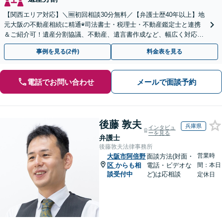
【関西エリア対応】＼🆓初回相談30分無料／【弁護士歴40年以上】地
元大阪の不動産相続に精通◉司法書士・税理士・不動産鑑定士と連携
＆ご紹介可！遺産分割協議、不動産、遺言書作成など、幅広く対応し
ます。お気軽にご相談ください
事例を見る(2件)
料金表を見る
電話でお問い合わせ
メールで面談予約
後藤 敦夫
兵庫県
インタビュ
ーを見る
弁護士
後藤敦夫法律事務所
営業時
大阪市阿倍野
面談方法(対面・
区
からも相
電話・ビデオな
間：本日
談受付中
ど)は応相談
定休日