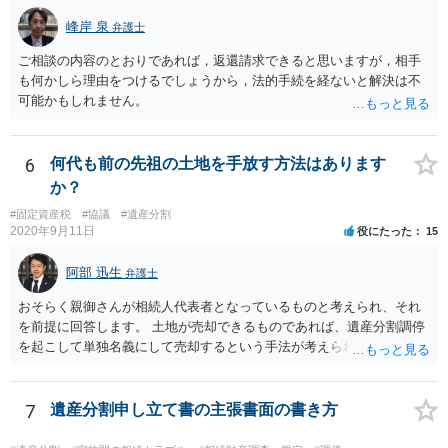
峰岸 泉
弁護士
ご相談の内容のとおりであれば，返還請求できると思いますが，相手
も何かしら理由をつけるでしょうから，法的手続を経ないと解決は不
可能かもしれません。
6
何代も前の先祖の土地を手放す方法はあります
か？
#固定資産税
#協議
#遺産分割
2020年9月11日
役にたった
15
阿部 迅生
弁護士
おそらく親御さんが相続人代表者となっているものと考えられ、それ
を前提に回答します。 土地が売却できるものであれば、遺産分割調停
を起こして単独名義にして売却するという手法が考えられます。 相続
人を見つけ出すことは時間と費用はかかりますが、実現できないこと
ではないです。問題は売却できる土地かどうかとどの程度で売却でき
るかになります。 売却できない又は売却できたとしてもわずかな金額
7
遺産分割申し立て書の主張書面の書き方
であるとなれば、共有持ち分の放棄ができるかの検討になりますが、
放棄できたとしても時間と費用はかかるので、固定資産税の金額と比