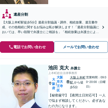
遺産分割
【大阪上本町駅徒歩5分】遺産分割協議・調停、相続放棄、遺言書作
成、その他相続に関するお悩みは私が解決します！「遺産分割協議に
おいては、早い段階で弁護士にご相談を」「相続放棄は弁護士による
確実な手続きをとりましょう」【夜間土日対応可】
電話でお問い合わせ
メールでお問い合わせ
池田 克大
弁護士
上本町総合法律事務所
大阪
大阪上本町
営業時間：09:0
大
市天
0~20:00（日曜
駅
から徒
阪
|
王寺
日）
歩5分
府
区
【秘密厳守】【夜間土日対応可】一人
で悩まず相談してください。必ずあな
たの力になります。