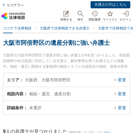
弁護士の方はこちら
ココナラへ
投稿する
探す
閲覧履歴
マイリスト
ログイン
ココナラ法律相談
大阪府で法律相談できる弁護士
大阪市で法律相談で
大阪市阿倍野区の遺産分割に強い弁護士
大阪府の大阪市阿倍野区で遺産分割に強い弁護士が9名見つかりました。初回面
談無料や休日面談に対応している弁護士、解決事例を持つ弁護士なども掲載
中。相続・遺言に関係する家族間の相続トラブルや認知症の相続、遺産分割等
の細かな分野での絞り込み検索もでき便利です。特にあべの帝西法律事務所の
松永 拓也弁護士や阿倍野なみはや法律事務所の髙橋 優弁護士、天王寺総合法律
エリア
大阪府、大阪市阿倍野区
変更
事務所の大前 貴子弁護士のプロフィール情報や弁護士費用、強みなどが注目さ
れています。『大阪市阿倍野区で土日や夜間に発生した遺産分割のトラブルを
相談内容
相続・遺言、遺産分割
変更
今すぐに弁護士に相談したい』『遺産分割のトラブル解決の実績豊富な近くの
弁護士を検索したい』『初回相談無料で遺産分割を法律相談できる大阪市阿倍
野区内の弁護士に相談予約したい』などでお困りの相談者さんにおすすめで
詳細条件
未選択
変更
す。
9
人の弁護士が見つかりました
(検索結果について詳しくは
こちら
)