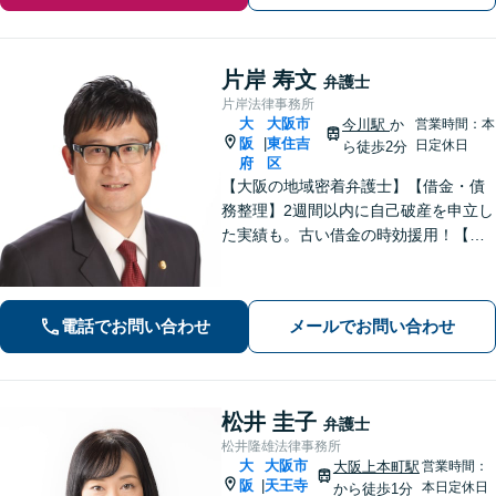
片岸 寿文
弁護士
片岸法律事務所
大
大阪市
今川駅
か
営業時間：本
阪
東住吉
|
日定休日
ら徒歩2分
府
区
【大阪の地域密着弁護士】【借金・債
務整理】2週間以内に自己破産を申立し
た実績も。古い借金の時効援用！【刑
事事件】実績90件以上！性犯罪や少年
事件も実績あり。【交通事故】初期対
応・増額交渉の相談。【今川駅2分】
電話でお問い合わせ
メールでお問い合わせ
【初回30分無料相談】
松井 圭子
弁護士
松井隆雄法律事務所
大
大阪市
大阪上本町駅
営業時間：
阪
天王寺
|
本日定休日
から徒歩1分