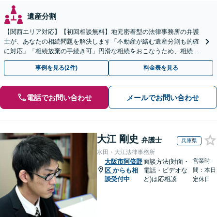
遺産分割
【関西エリア対応】【初回相談無料】地元密着型の法律事務所の弁護
士が、あなたの相続問題を解決します「不動産が絡む遺産分割も的確
に対応」「相続放棄の手続き可」円滑な相続をおこなうため、相続問
題は自分の代で解決しましょう【完全個室制】
事例を見る(2件)
料金表を見る
電話でお問い合わせ
メールでお問い合わせ
大江 剛史
弁護士
兵庫県
水田・大江法律事務所
営業時
大阪市阿倍野
面談方法(対面・
区
からも相
電話・ビデオな
間：本日
談受付中
ど)は応相談
定休日