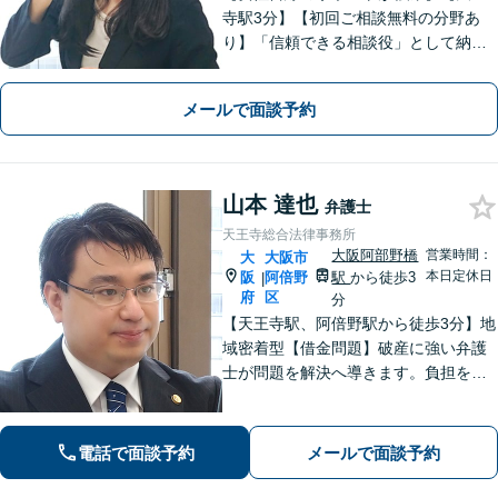
寺駅3分】【初回ご相談無料の分野あ
り】「信頼できる相談役」として納得
できる解決を目指します【離婚・男女
問題】安心して相談できる環境・関係
メールで面談予約
づくりを心がけます【借金・債務整
理】経済状況に応じて適切な解決策を
ご提案します
山本 達也
弁護士
天王寺総合法律事務所
大阪阿部野橋
営業時間：
大
大阪市
本日定休日
阪
阿倍野
駅
から徒歩3
|
府
区
分
【天王寺駅、阿倍野駅から徒歩3分】地
域密着型【借金問題】破産に強い弁護
士が問題を解決へ導きます。負担を減
らし新たなスタートを支援【離婚問
題】不貞の慰謝料請求、離婚協議・調
停、熟年離婚に対応。お一人で悩まず
電話で面談予約
メールで面談予約
ご相談ください。【夜間休日対応可】