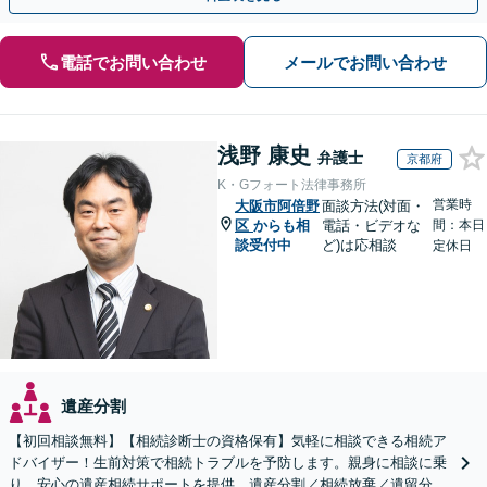
電話でお問い合わせ
メールでお問い合わせ
浅野 康史
弁護士
京都府
K・Gフォート法律事務所
営業時
大阪市阿倍野
面談方法(対面・
区
からも相
電話・ビデオな
間：本日
談受付中
ど)は応相談
定休日
遺産分割
【初回相談無料】【相続診断士の資格保有】気軽に相談できる相続ア
ドバイザー！生前対策で相続トラブルを予防します。親身に相談に乗
り、安心の遺産相続サポートを提供。遺産分割／相続放棄／遺留分も