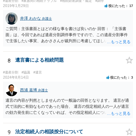
#遺産分割
#家族間の相続トラブル
#相続財産調査・鑑定
#調停
較して費用対効果があるかどうかという検討になります。
2019年1月29日
役にたった
17
井澤 わかな
弁護士
ご質問：主張書面とはどの様な事を書けば良いのか 回答： 「主張書
面」は、今回であれば遺産分割調停事件ですので、この遺産分割事件
で主張したい事実、あかささんが裁判所に考慮してほしいと思う、亡
くなった方・あかささん・お姉さん間の事情などを記入することにな
ります。 もし、主張したい事実や考慮してほしい事情に関連して
資料を持っているようであれば、主張書面とは別で提出できます。も
8
遺言書による相続問題
し、お姉さんに見られたくないような資料がある場合、「非開示の希
望に関する申出書」と共に提出することも考えられます。 ご質問：書
#遺産分割
#協議
#遺言
いた方が良い事と書かない方が良い事 回答： お姉さんが申立書の「申
2024年8月14日
役にたった
3
立ての趣旨」のところに書いている遺産の分け方に対して意見があれ
ば、まずそれを書くとよいです。 次に「申立ての理由」のところに、
西浦 嘉博
弁護士
なぜ調停を申し立てたのか(例えば、あかささんと話合いが出来ない／
遺言の内容が判然としませんので一般論の回答となります。 遺言が適
決裂した、など)や亡くなった方・あかささん・お姉さん間の事情やい
式で法的に有効なものであった場合、 遺言の指定相続人の一人が遺言
きさつなどが書かれていると思うので、あかささんから見てそれは違
の効力発生前に亡くなっていれば、その指定相続人について遺言が記
うと感じるところは、どのように違うのか、など書くとよいです。 そ
載した部分の内容は無効ということになります。 したがって、まずは
の他、お姉さんの申立書には書かれていないけど、どのように遺産を
遺言に基づいて、生存されている指定相続人は遺言通りに遺言者の財
分けるかを決めるについてあかささんが重要だと考える事情があれば
産を相続することができます。 次に、既に亡くなっている指定相続人
9
法定相続人の相談按分について
(例えば、○○のときにお姉さんは亡くなった方からお金を援助してもら