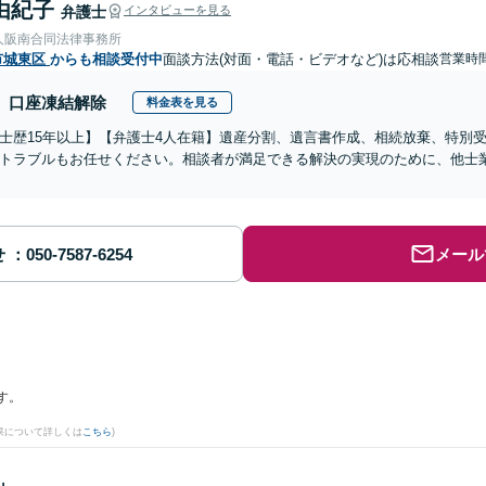
由紀子
弁護士
インタビューを見る
人阪南合同法律事務所
市城東区
からも相談受付中
面談方法(対面・電話・ビデオなど)は応相談
営業時
口座凍結解除
料金表を見る
士歴15年以上】【弁護士4人在籍】遺産分割、遺言書作成、相続放棄、特別
トラブルもお任せください。相談者が満足できる解決の実現のために、他士
せ
メール
す。
果について詳しくは
こちら
)