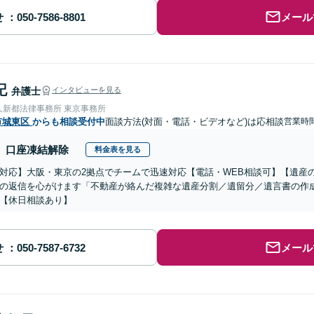
せ
メール
記
弁護士
インタビューを見る
人新都法律事務所 東京事務所
市城東区
からも相談受付中
面談方法(対面・電話・ビデオなど)は応相談
営業時間
口座凍結解除
料金表を見る
対応】大阪・東京の2拠点でチームで迅速対応【電話・WEB相談可】【遺産
の返信を心がけます「不動産が絡んだ複雑な遺産分割／遺留分／遺言書の作
【休日相談あり】
せ
メール