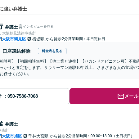
に強い弁護士
行
弁護士
インタビューを見る
人 大阪鶴見法律事務所
府
大阪市鶴見区
横堤駅
から徒歩2分
営業時間：本日定休日
|
口座凍結解除
料金表を見る
相談可】【初回相談無料】【他士業と連携】【セカンドオピニオン可】不動
っかりと査定をします。サラリーマン経験10年以上、さまざまな人の立場や
お任せください。
せ
メール
猛
弁護士
事務所
府
大阪市旭区
千林大宮駅
から徒歩2分
営業時間：09:00~18:00（土日祝日）
|