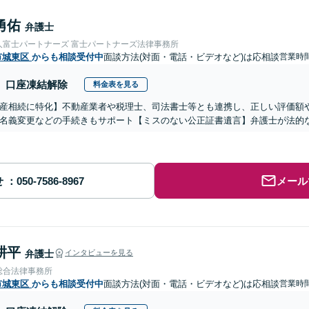
勇佑
弁護士
人富士パートナーズ 富士パートナーズ法律事務所
市城東区
からも相談受付中
面談方法(対面・電話・ビデオなど)は応相談
営業時
口座凍結解除
料金表を見る
産相続に特化】不動産業者や税理士、司法書士等とも連携し、正しい評価額
名義変更などの手続きもサポート【ミスのない公正証書遺言】弁護士が法的
せ
メール
耕平
弁護士
インタビューを見る
総合法律事務所
市城東区
からも相談受付中
面談方法(対面・電話・ビデオなど)は応相談
営業時