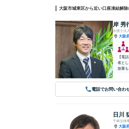
大阪市城東区から近い口座凍結解除
岸 秀
弁護士法
大阪
【電話
者とし
放棄も
電話でお問い合わ
日川 
千林法律
大阪