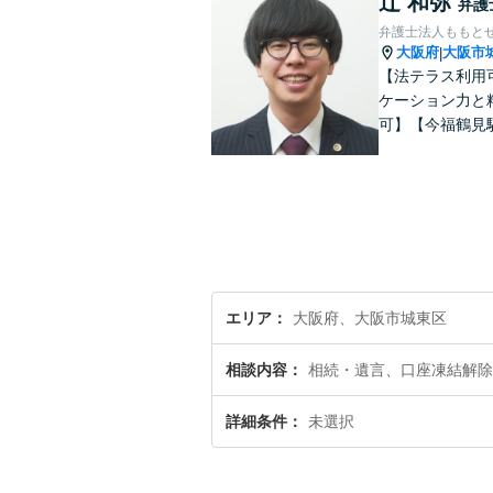
辻 和弥
弁護
弁護士法人ももとせ
大阪府
大阪市
|
【法テラス利用
ケーション力と
可】【今福鶴見
エリア
大阪府、大阪市城東区
相談内容
相続・遺言、口座凍結解除
詳細条件
未選択