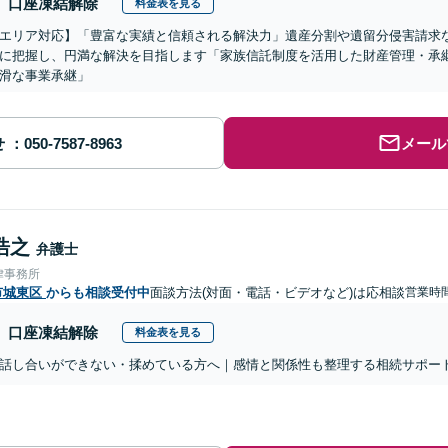
口座凍結解除
料金表を見る
エリア対応】「豊富な実績と信頼される解決力」遺産分割や遺留分侵害請求
に把握し、円満な解決を目指します「家族信託制度を活用した財産管理・承
滑な事業承継」
せ
メール
浩之
弁護士
律事務所
市城東区
からも相談受付中
面談方法(対面・電話・ビデオなど)は応相談
営業時
口座凍結解除
料金表を見る
話し合いができない・揉めている方へ｜感情と関係性も整理する相続サポー