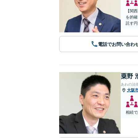
【関西
を的確
託す円
電話でお問い合わ
粟野 
あわの法
大阪
相続で