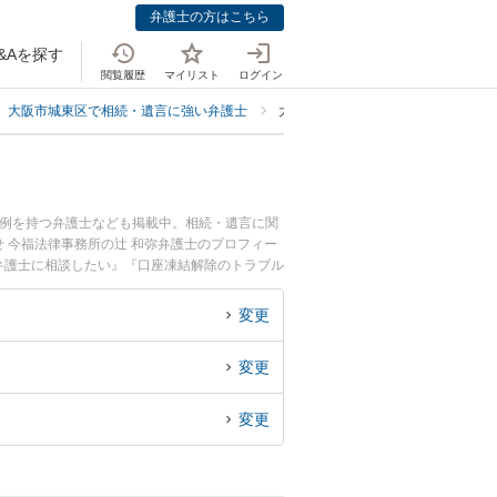
弁護士の方はこちら
&Aを探す
閲覧履歴
マイリスト
ログイン
大阪市城東区で相続・遺言に強い弁護士
大阪市城東区で口座凍結解除に強い
事例を持つ弁護士なども掲載中。相続・遺言に関
 今福法律事務所の辻 和弥弁護士のプロフィー
弁護士に相談したい』『口座凍結解除のトラブル
約したい』などでお困りの相談者さんにおすすめ
変更
変更
変更