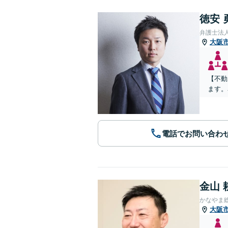
徳安 
弁護士法
大阪
【不動
ます。
電話でお問い合わ
金山 
かなやま
大阪