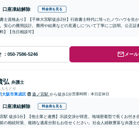
口座凍結解除
料金表を見る
書士資格あり】【千林大宮駅徒歩2分】行政書士時代に培ったノウハウを生
。安心の費用設計。費用や結果などの見通しについて丁寧にご説明。公正証
料】【当日相談可】
せ
メール
貴弘
弁護士
人ももとせ
府
大阪市東成区
森ノ宮駅
から徒歩1分
営業時間：本日定休日
|
口座凍結解除
料金表を見る
宮駅 徒歩1分】【他士業と連携】示談交渉が得意。地域密着型で長くお付き
前の相続対策、複雑な遺産分割もお任せください。社会人経験豊富な弁護士