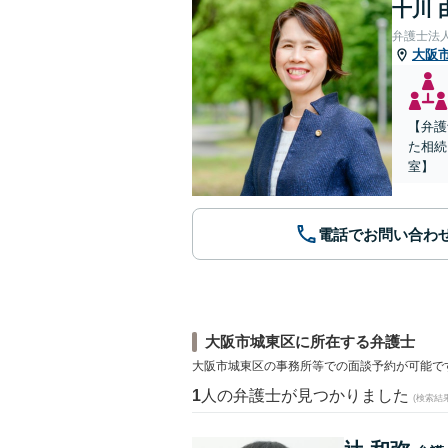
十川 
弁護士法
大阪
【弁護
た相続
室】
電話でお問い合わ
大阪市城東区に所在する弁護士
大阪市城東区の事務所等での面談予約が可能で
1
人の弁護士が見つかりました
(検索結