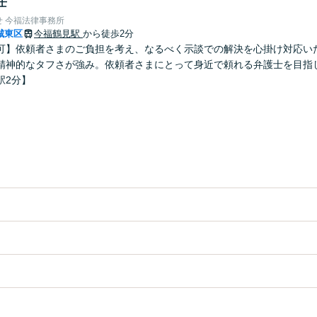
士
 今福法律事務所
城東区
今福鶴見駅
から徒歩2分
可】依頼者さまのご負担を考え、なるべく示談での解決を心掛け対応い
精神的なタフさが強み。依頼者さまにとって身近で頼れる弁護士を目指
駅2分】