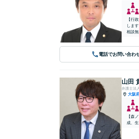
【行政
します
相談無
電話でお問い合わ
山田 
弁護士法
大阪
【森ノ
成、生