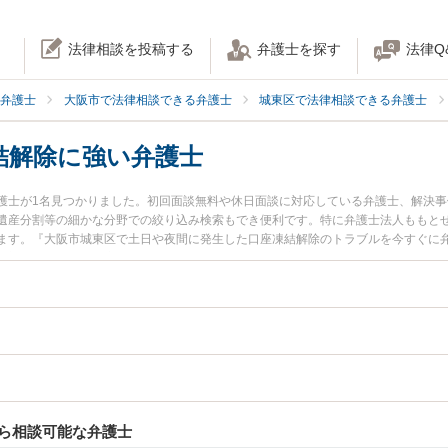
法律相談を投稿する
弁護士を探す
法律Q
弁護士
大阪市で法律相談できる弁護士
城東区で法律相談できる弁護士
結解除に強い弁護士
護士が1名見つかりました。初回面談無料や休日面談に対応している弁護士、解決
遺産分割等の細かな分野での絞り込み検索もでき便利です。特に弁護士法人ももとせ
ます。『大阪市城東区で土日や夜間に発生した口座凍結解除のトラブルを今すぐに
『初回相談無料で口座凍結解除を法律相談できる大阪市城東区内の弁護士に相談予
ら相談可能な弁護士