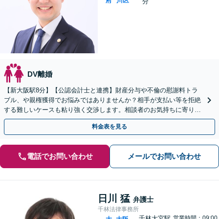
府
川区
分
DV離婚
【新大阪駅8分】【公認会計士と連携】財産分与や不倫の慰謝料トラ
ブル、や親権獲得でお悩みではありませんか？相手が支払い等を拒絶
する難しいケースも粘り強く交渉します。相談者のお気持ちに寄り添
い、最後まで徹底サポート！【完全個室・子連れ可】
料金表を見る
電話でお問い合わせ
メールでお問い合わせ
日川 猛
弁護士
千林法律事務所
千林大宮駅
営業時間：09:00