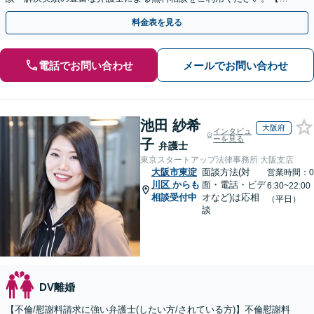
倫相談は初回0円】【全国対応】
料金表を見る
電話でお問い合わせ
メールでお問い合わせ
池田 紗希
大阪府
インタビュ
ーを見る
子
弁護士
東京スタートアップ法律事務所 大阪支店
大阪市東淀
面談方法(対
営業時間：0
川区
からも
面・電話・ビデ
6:30~22:00
相談受付中
オなど)は応相
（平日）
談
DV離婚
【不倫/慰謝料請求に強い弁護士(したい方/されている方)】不倫慰謝料