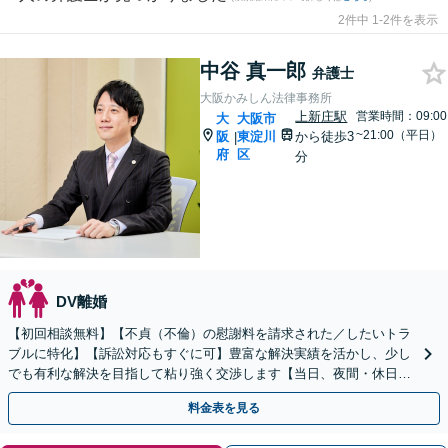
2件中 1-2件を表示
中谷 真一郎
弁護士
大阪かみしん法律事務所
上新庄駅
営業時間：09:00
大
大阪市
~21:00（平日）
阪
東淀川
から徒歩3
|
府
区
分
DV離婚
【初回相談無料】【不貞（不倫）の慰謝料を請求された／したいトラ
ブルに特化】【訴訟対応もすぐに可】豊富な解決実績を活かし、少し
でも有利な解決を目指して粘り強く交渉します【当日、夜間・休日相
談可】
料金表を見る