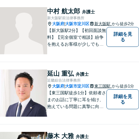
中村 航太郎
弁護士
新大阪駅前法律事務所
大阪府
大阪市淀川区
新大阪駅
から徒歩2分
|
【新大阪駅2分】【初回面談無
詳細を見
料】【完全個室で相談】紛争
る
を抱えるお客様が少しでも早
く安心できるよう、丁寧かつ
迅速な対応を心がけていま
す。 主張をぶつけ合うだけで
なく、事実と法律をもとに根
延山 重弘
弁護士
本的な解決を導くことが弁護
近畿綜合法律事務所
士の役割だと考えています。
大阪府
大阪市淀川区
東三国駅
から徒歩1分
|
【東三国駅徒歩1分】依頼者さ
詳細を見
まのお話に丁寧に耳を傾け、
る
抱えている問題に真摯に向き
合うことを大切にしていま
す。一人ひとりのご希望に最
大限応えられるよう尽力いた
します。まずはお気軽にご相
藤木 大雅
弁護士