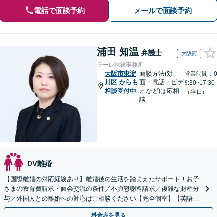
電話で面談予約
メールで面談予約
浦田 知温
弁護士
大阪府
ラーレ法律事務所
大阪市東淀
面談方法(対
営業時間：0
川区
からも
面・電話・ビデ
9:30~17:30
相談受付中
オなど)は応相
（平日）
談
DV離婚
【国際離婚の対応経験あり】離婚後の生活を踏まえたサポート！お子
さまの養育費請求・面会交流の条件／不貞慰謝料請求／複雑な財産分
与／外国人との離婚への対応はご相談ください【完全個室】【英語対
応可】【大阪天満宮駅5分】
料金表を見る