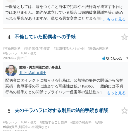
一般論としては、嘘をつくこと自体で犯罪や不法行為が成立するわけ
ではありません。婚約が成立している場合は婚約破棄慰謝料等が認め
られる場合がありますが、単なる男女交際にとどまる段階の場合、独
身偽装その他貞操権侵害事案は別として、信頼関係破壊行為について
慰謝料は生じないことが多いと思われます。 お怒りはごもっともです
が、仮に交際を進めたとしても後に相手を信頼できなくなる可能性が
4
不倫していた配偶者への手紙
高かったということですので、むしろ結婚しなくてよかったと割り切
って、交際を終わらせるのがよいと思います。
#不倫慰謝料
#異性関係(不貞等)
#慰謝料請求された側
#離婚の慰謝料
#モラハラ
#DV・暴力
2026年7月25日
役にたった
1
離婚・男女問題に強い弁護士
井上 祐司
弁護士
配偶者にダイレクトに知らせる行為は、公然性の要件の関係から名誉
棄損・侮辱罪等の罪に該当する可能性は低いものの、一般的には不貞
行為の相手方との関係でプライバシー侵害等の違法性を含む行為で
す。 そのため、そのことを知った相手方の夫婦関係への影響が大きい
ため、弁護士としては推奨しないことが一般的かと思います。
5
夫のモラハラに対する別居の法的手続き相談
#モラハラ
#DV・暴力
#離婚すること自体
#離婚の慰謝料
#調停
#婚姻費用(別居中の生活費など)