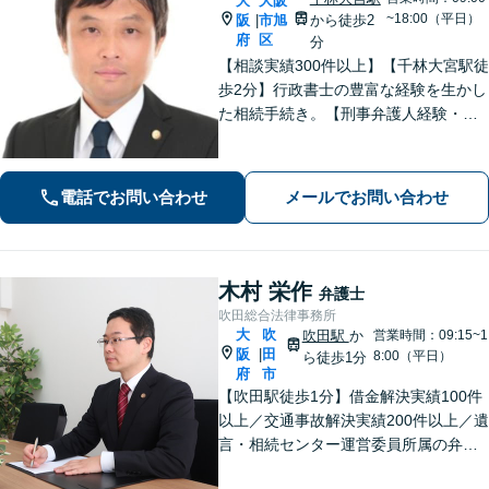
大
大阪
~18:00（平日）
阪
市旭
から徒歩2
|
府
区
分
【相談実績300件以上】【千林大宮駅徒
歩2分】行政書士の豊富な経験を生かし
た相続手続き。【刑事弁護人経験・示
談成立実績多数】示談交渉による不起
訴処分や早期の身柄解放が可能。自宅
を残す債務整理のノウハウ多数。不動
電話でお問い合わせ
メールでお問い合わせ
産業者とも連携。
木村 栄作
弁護士
吹田総合法律事務所
大
吹
吹田駅
か
営業時間：09:15~1
阪
田
|
8:00（平日）
ら徒歩1分
府
市
【吹田駅徒歩1分】借金解決実績100件
以上／交通事故解決実績200件以上／遺
言・相続センター運営委員所属の弁護
士です。【弁護士歴10年以上】精神的