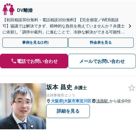
DV離婚
【初回相談30分無料・電話相談10分無料】【完全個室／WEB面談
可】協議では解決できず、精神的な負担を抱えていませんか？弁護士
に依頼し「調停や裁判」に進むことで、冷静な解決ができる可能性も
【歴20年以上】の経験豊富な弁護士にご相談ください。
事例を見る(1件)
料金表を見る
電話でお問い合わせ
メールでお問い合わせ
坂本 昌史
弁護士
法律事務所エソラ
大阪府
大阪市東淀川区
淡路駅
から徒歩0分
|
詳細を見る