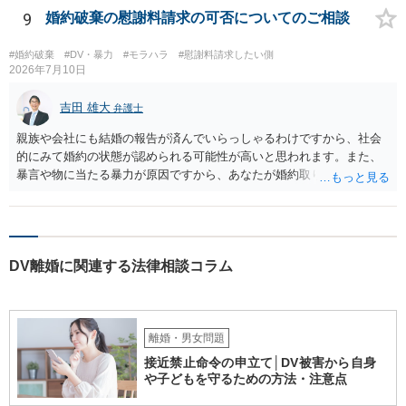
ではありません。 ご自身の身の安全を確保することを第一とするよう
9
婚約破棄の慰謝料請求の可否についてのご相談
にしてください。
#婚約破棄
#DV・暴力
#モラハラ
#慰謝料請求したい側
2026年7月10日
吉田 雄大
弁護士
親族や会社にも結婚の報告が済んでいらっしゃるわけですから、社会
的にみて婚約の状態が認められる可能性が高いと思われます。また、
暴言や物に当たる暴力が原因ですから、あなたが婚約取りやめを告げ
ることそれ自体もやむを得ないといえます。 婚約を破棄せざるを得な
かった原因が専ら彼の言動にあるとして、慰謝料請求が認められる可
能性はあると考えます。 ただ、慰謝料の額については離婚の場合と比
べると低額になるのが通常です（具体的金額は暴言・暴力の内容にも
DV離婚に関連する法律相談コラム
よりますので何ともいえません）。
離婚・男女問題
接近禁止命令の申立て│DV被害から自身
や子どもを守るための方法・注意点