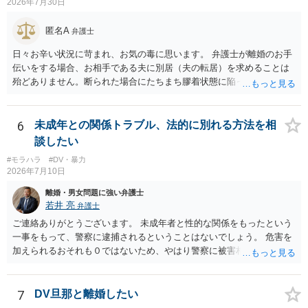
2026年7月30日
匿名A
弁護士
日々お辛い状況に苛まれ、お気の毒に思います。 弁護士が離婚のお手
伝いをする場合、お相手である夫に別居（夫の転居）を求めることは
殆どありません。断られた場合にたちまち膠着状態に陥ってしまうの
と、同居中の依頼者ご本人をますます窮地に陥らせてしまう可能性が
高いためです。 実務的には、ご相談者さまが転居する形で離婚協議等
を進める選択を採らざるを得ないことが圧倒的多数です。
6
未成年との関係トラブル、法的に別れる方法を相
談したい
#モラハラ
#DV・暴力
2026年7月10日
離婚・男女問題に強い弁護士
若井 亮
弁護士
ご連絡ありがとうございます。 未成年者と性的な関係をもったという
一事をもって、警察に逮捕されるということはないでしょう。 危害を
加えられるおそれも０ではないため、やはり警察に被害相談するべき
かと思います。
7
DV旦那と離婚したい