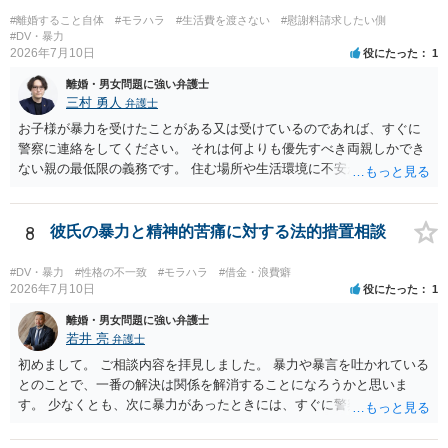
#離婚すること自体
#モラハラ
#生活費を渡さない
#慰謝料請求したい側
#DV・暴力
2026年7月10日
役にたった
1
離婚・男女問題に強い弁護士
三村 勇人
弁護士
お子様が暴力を受けたことがある又は受けているのであれば、すぐに
警察に連絡をしてください。 それは何よりも優先すべき両親しかでき
ない親の最低限の義務です。 住む場所や生活環境に不安があるようで
あれば、 警察、市区町村からシェルターを案内していただけますし、
場所を特定されないような措置も行っていただけます。 また、日本で
は離婚が認められにくいですが、暴力がある場合には、すぐに認めら
8
彼氏の暴力と精神的苦痛に対する法的措置相談
れます。 暴力を受けた際に、警察を呼んでください。その証拠だけで
十分です。それ以外は必要ありません。 なお、現在暴力を受けていな
#DV・暴力
#性格の不一致
#モラハラ
#借金・浪費癖
いのであれば、暴力を待つ必要はありません。 夜逃げが可能なのであ
2026年7月10日
役にたった
1
れば、すぐにしてください。 別居期間が２年を超えれば離婚できます
離婚・男女問題に強い弁護士
し、婚姻費用は年収が高い方が低いほうに支払う義務ですから婚姻費
若井 亮
弁護士
用をいただける可能性もあります。 不明点が多々あると思います。弁
初めまして。 ご相談内容を拝見しました。 暴力や暴言を吐かれている
護士でなくともよいので、警察などにも相談をしてみてください。
とのことで、一番の解決は関係を解消することになろうかと思いま
す。 少なくとも、次に暴力があったときには、すぐに警察に通報する
ようにしてください。 書面で警告する、約束事を書面化することもで
きますが、法的に拘束するものではなく、突発的な攻撃を防げるもの