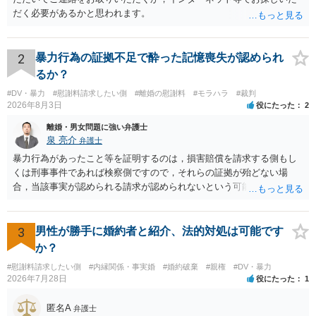
だく必要があるかと思われます。
2
暴力行為の証拠不足で酔った記憶喪失が認められ
るか？
#DV・暴力
#慰謝料請求したい側
#離婚の慰謝料
#モラハラ
#裁判
2026年8月3日
役にたった
2
離婚・男女問題に強い弁護士
泉 亮介
弁護士
暴力行為があったこと等を証明するのは，損害賠償を請求する側もし
くは刑事事件であれば検察側ですので，それらの証拠が殆どない場
合，当該事実が認められる請求が認められないという可能性はあるで
しょう。
3
男性が勝手に婚約者と紹介、法的対処は可能です
か？
#慰謝料請求したい側
#内縁関係・事実婚
#婚約破棄
#親権
#DV・暴力
2026年7月28日
役にたった
1
匿名A
弁護士