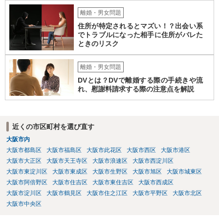
離婚・男女問題
住所が特定されるとマズい！？出会い系
でトラブルになった相手に住所がバレた
ときのリスク
離婚・男女問題
DVとは？DVで離婚する際の手続きや流
れ、慰謝料請求する際の注意点を解説
近くの市区町村を選び直す
大阪市内
大阪市都島区
大阪市福島区
大阪市此花区
大阪市西区
大阪市港区
大阪市大正区
大阪市天王寺区
大阪市浪速区
大阪市西淀川区
大阪市東淀川区
大阪市東成区
大阪市生野区
大阪市旭区
大阪市城東区
大阪市阿倍野区
大阪市住吉区
大阪市東住吉区
大阪市西成区
大阪市淀川区
大阪市鶴見区
大阪市住之江区
大阪市平野区
大阪市北区
大阪市中央区