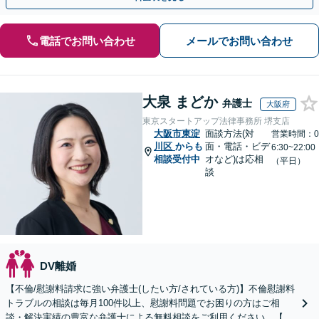
電話でお問い合わせ
メールでお問い合わせ
大泉 まどか
弁護士
大阪府
東京スタートアップ法律事務所 堺支店
大阪市東淀
面談方法(対
営業時間：0
川区
からも
面・電話・ビデ
6:30~22:00
相談受付中
オなど)は応相
（平日）
談
DV離婚
【不倫/慰謝料請求に強い弁護士(したい方/されている方)】不倫慰謝料
トラブルの相談は毎月100件以上、慰謝料問題でお困りの方はご相
談・解決実績の豊富な弁護士による無料相談をご利用ください。【不