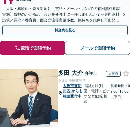
【大阪・和歌山・奈良対応】【電話・メール・LINEでの初回無料相談
実施】負担のかかる話し合いを弁護士に一任しませんか？不貞慰謝料
請求／調停／養育費／面会交流等実績多数。気持ちを代弁し再出発を
サポート【完全個室】
料金表を見る
電話で面談予約
メールで面談予約
多田 大介
弁護士
大阪府
クオレ法律事務所
大阪市東淀
面談方法(対
営業時間：0
川区
からも
面・電話・ビデ
9:00~18:00
相談受付中
オなど)は応相
（平日）
談