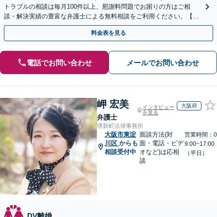
トラブルの相談は毎月100件以上、慰謝料問題でお困りの方はご相
談・解決実績の豊富な弁護士による無料相談をご利用ください。【不
倫相談は初回0円】【全国対応】
料金表を見る
電話でお問い合わせ
メールでお問い合わせ
岬 宏美
大阪府
インタビュー
を見る
弁護士
堺新町法律事務所
大阪市東淀
面談方法(対
営業時間：0
川区
からも
面・電話・ビデ
9:00~17:00
相談受付中
オなど)は応相
（平日）
談
DV離婚