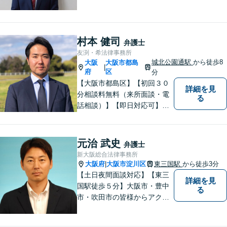
ご相談にご家族で来られる方
やご高齢の方にも安心してご
利用いただけます。ご希望が
あれば出張相談にも応じてお
村本 健司
弁護士
りますのでお気軽にご相談く
友渕・希法律事務所
ださい。
城北公園通駅
から徒歩8
大阪
大阪市都島
|
府
区
分
【大阪市都島区】【初回３０
詳細を見
分相談料無料（来所面談・電
る
話相談）】【即日対応可】
【都島駅・城北公園通駅】
【高倉町三丁目バス停徒歩１
分】【当日・夜間・休日相談
元治 武史
弁護士
可】刑事事件/相続問題/離婚問
新大阪総合法律事務所
題など経験と知識をもとに、
大阪府
大阪市淀川区
東三国駅
から徒歩3分
|
依頼者様の不安を解消し、問
【土日夜間面談対応】【東三
詳細を見
題解決へ導きます
国駅徒歩５分】大阪市・豊中
る
市・吹田市の皆様からアクセ
スしやすい事務所となってお
ります。