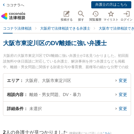
弁護士の方はこちら
ココナラへ
投稿する
探す
閲覧履歴
マイリスト
ログイン
ココナラ法律相談
大阪府で法律相談できる弁護士
大阪市で法律相談で
大阪市東淀川区のDV離婚に強い弁護士
大阪府の大阪市東淀川区でDV離婚に強い弁護士が2名見つかりました。初回面
談無料や休日面談に対応している弁護士、解決事例を持つ弁護士なども掲載
中。離婚・男女問題に関係する財産分与や養育費、親権等の細かな分野での絞
り込み検索もでき便利です。特に大阪かみしん法律事務所の中谷 真一郎弁護士
や法律事務所エソラの坂本 昌史弁護士のプロフィール情報や弁護士費用、強み
エリア
大阪府、大阪市東淀川区
変更
などが注目されています。『大阪市東淀川区で土日や夜間に発生したDV離婚の
トラブルを今すぐに弁護士に相談したい』『DV離婚のトラブル解決の実績豊富
相談内容
離婚・男女問題、DV・暴力
変更
な近くの弁護士を検索したい』『初回相談無料でDV離婚を法律相談できる大阪
市東淀川区内の弁護士に相談予約したい』などでお困りの相談者さんにおすす
めです。
詳細条件
未選択
変更
2
人の弁護士が見つかりました
(検索結果について詳しくは
こちら
)