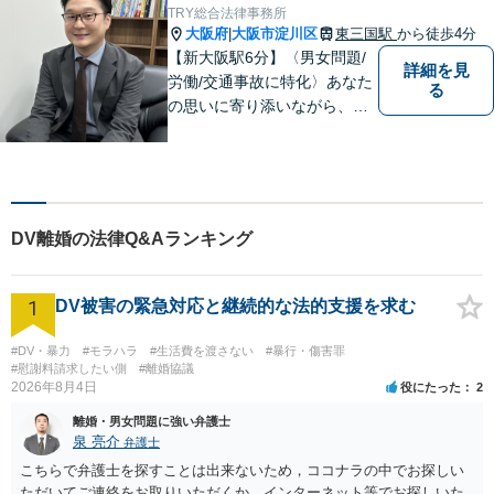
談にいらしてください。【休
TRY総合法律事務所
日夜間相談可】
大阪府
大阪市淀川区
東三国駅
から徒歩4分
|
【新大阪駅6分】〈男女問題/
詳細を見
労働/交通事故に特化〉あなた
る
の思いに寄り添いながら、明
るい未来を全力でサポートし
ます！ 一人一人の状況や思い
に丁寧に向き合い、将来を見
据えた解決を目指します。
【メール・電話面談可】【東
DV離婚の法律Q&Aランキング
三国駅4分】
1
DV被害の緊急対応と継続的な法的支援を求む
#DV・暴力
#モラハラ
#生活費を渡さない
#暴行・傷害罪
#慰謝料請求したい側
#離婚協議
2026年8月4日
役にたった
2
離婚・男女問題に強い弁護士
泉 亮介
弁護士
こちらで弁護士を探すことは出来ないため，ココナラの中でお探しい
ただいてご連絡をお取りいただくか，インターネット等でお探しいた