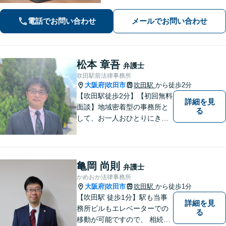
な負担や面倒な手続き、交渉はお任せ
ください。きめ細やかで丁寧な対応が
電話でお問い合わせ
メールでお問い合わせ
モットーです。
松本 章吾
弁護士
吹田駅前法律事務所
大阪府
吹田市
吹田駅
から徒歩2分
|
【吹田駅徒歩2分】【初回無料
詳細を見
面談】地域密着型の事務所と
る
して、お一人おひとりにきめ
細やかなリーガルサービスを
ご提供します。離婚・相続・
刑事事件など、幅広いお困り
ごとに対応！まずは無料相談
亀岡 尚則
弁護士
にお越しください。【完全個
かめおか法律事務所
室対応】
大阪府
吹田市
吹田駅
から徒歩1分
|
【吹田駅 徒歩1分】駅も当事
詳細を見
務所ビルもエレベーターでの
る
移動が可能ですので、 相続の