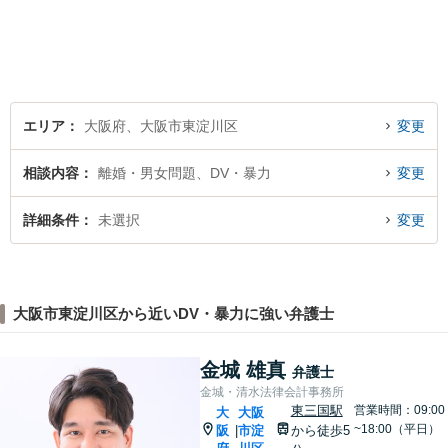
エリア
大阪府、大阪市東淀川区
変更
相談内容
離婚・男女問題、DV・暴力
変更
詳細条件
未選択
変更
大阪市東淀川区から近いDV・暴力に強い弁護士
金城 雄真
弁護士
金城・清水法律会計事務所
東三国駅
営業時間：09:00
大
大阪
~18:00（平日）
阪
市淀
から徒歩5
|