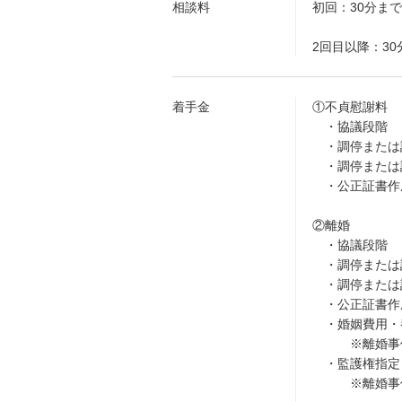
相談料
初回：30分まで
2回目以降：30
着手金
①不貞慰謝料
・協議段階 16
・調停または訴
・調停または訴
・公正証書作成
②離婚
・協議段階 22
・調停または訴
・調停または訴
・公正証書作成
・婚姻費用・養
※離婚事件と並
・監護権指定・
※離婚事件と並