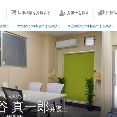
法律相談を投稿する
弁護士を探す
法律Q
弁護士
大阪市で法律相談できる弁護士
東淀川区で法律相談できる弁護士
に しんいちろう
谷 真一郎
弁護士
しん法律事務所