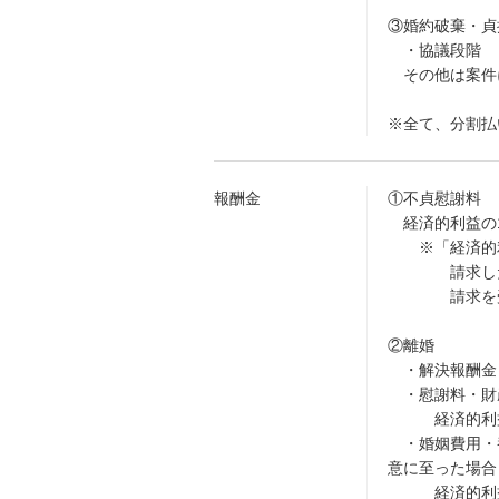
③婚約破棄・貞
・協議段階 11
その他は案件
※全て、分割払
報酬金
①不貞慰謝料
経済的利益の1
※「経済的利
請求した側
請求を受けて
②離婚
・解決報酬金 3
・慰謝料・財
経済的利益（
・婚姻費用・
意に至った場合
経済的利益（2