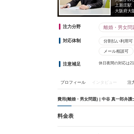
上新庄駅
大阪府
大
注力分野
離婚・男女問
対応体制
分割払い利用可
メール相談可
休日夜間の対応は2
注意補足
プロフィール
インタビュー
注
費用(離婚・男女問題) | 中谷 真一郎弁
料金表