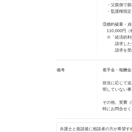
・父親側で親権
・監護権指定・
③婚約破棄・貞
110,000円
※「経済的利
請求した側
請求を受けて
備考
着手金・報酬金
状況に応じて追
明していない事
その他、実費（
時にお問合せく
弁護士と面談後に相談者の方が希望す