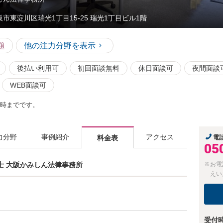
阪市東淀川区瑞光1丁目15-25 瑞光1丁目ビル1階
題
他の注力分野を表示
後払い利用可
初回面談無料
休日面談可
夜間面談
WEB面談可
1時までです。
力分野
事例紹介
アクセス
料金表
電
05
護士 大阪かみしん法律事務所
※お電
えい
受付