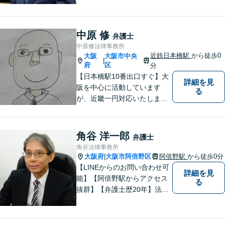
の立場に立って、親身に助
言・活動します。 交通事故、
相続、インターネット上のト
中原 修
弁護士
ラブルに注力！！
中原修法律事務所
近鉄日本橋駅
から徒歩0
大阪
大阪市中央
|
府
区
分
【日本橋駅10番出口すぐ】大
詳細を見
阪を中心に活動しています
る
が、近畿一円対応いたしま
す。借金問題・交通事故・離
婚・相続といった身の回りの
トラブルから、刑事・詐欺、
角谷 洋一郎
弁護士
公害・行政事件まであらゆる
角谷法律事務所
問題のご相談を承ります。小
大阪府
大阪市阿倍野区
阿倍野駅
から徒歩0分
|
さな悩み事でもお気軽にお問
【LINEからのお問い合わせ可
詳細を見
合わせください。
能】【阿倍野駅からアクセス
る
抜群】【弁護士歴20年】法テ
ラス・弁護士費用特約の利用
が可能です。丁寧なヒアリン
グ・他士業連携によるワンス