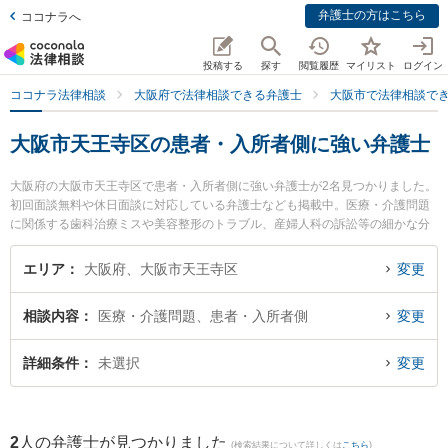
弁護士の方はこちら
ココナラへ
投稿する
探す
閲覧履歴
マイリスト
ログイン
ココナラ法律相談
大阪府で法律相談できる弁護士
大阪市で法律相談で
大阪市天王寺区の患者・入所者側に強い弁護士
大阪府の大阪市天王寺区で患者・入所者側に強い弁護士が2名見つかりました。
初回面談無料や休日面談に対応している弁護士なども掲載中。医療・介護問題
に関係する歯科治療ミスや美容整形のトラブル、産婦人科の訴訟等の細かな分
野での絞り込み検索もでき便利です。特に上本町総合法律事務所の池田 直樹弁
護士や弁護士法人新都法律事務所の新井 一樹弁護士のプロフィール情報や弁護
エリア
大阪府、大阪市天王寺区
変更
士費用、強みなどが注目されています。『大阪市天王寺区で土日や夜間に発生
した患者・入所者側のトラブルを今すぐに弁護士に相談したい』『患者・入所
相談内容
医療・介護問題、患者・入所者側
変更
者側のトラブル解決の実績豊富な近くの弁護士を検索したい』『初回相談無料
で患者・入所者側を法律相談できる大阪市天王寺区内の弁護士に相談予約した
い』などでお困りの相談者さんにおすすめです。
詳細条件
未選択
変更
2
人の弁護士が見つかりました
(検索結果について詳しくは
こちら
)