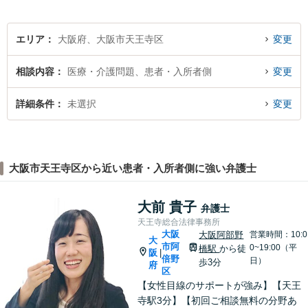
エリア
大阪府、大阪市天王寺区
変更
相談内容
医療・介護問題、患者・入所者側
変更
詳細条件
未選択
変更
大阪市天王寺区から近い患者・入所者側に強い弁護士
大前 貴子
弁護士
天王寺総合法律事務所
大阪
大阪阿部野
営業時間：10:0
大
市阿
0~19:00（平
橋駅
から徒
阪
|
倍野
日）
歩3分
府
区
【女性目線のサポートが強み】【天王
寺駅3分】【初回ご相談無料の分野あ