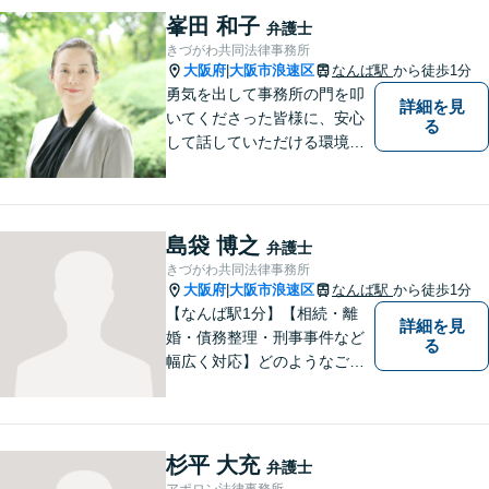
トップ対応が強み！交通事故
峯田 和子
弁護士
／遺産分割／離婚／債務整理
きづがわ共同法律事務所
／その他
大阪府
大阪市浪速区
なんば駅
から徒歩1分
|
勇気を出して事務所の門を叩
詳細を見
いてくださった皆様に、安心
る
して話していただける環境を
提供したいと思っています。
一件一件を大切に、依頼者の
方と一緒に最適な解決策を考
え、丁寧にサポートしてまい
島袋 博之
弁護士
ります。
きづがわ共同法律事務所
大阪府
大阪市浪速区
なんば駅
から徒歩1分
|
【なんば駅1分】【相続・離
詳細を見
婚・債務整理・刑事事件など
る
幅広く対応】どのようなご相
談でも、お一人おひとりのお
気持ちに寄り添い、分かりや
すい説明と丁寧な対応を心が
けています。一緒に解決への
杉平 大充
弁護士
道筋を考えてまいります。
アポロン法律事務所