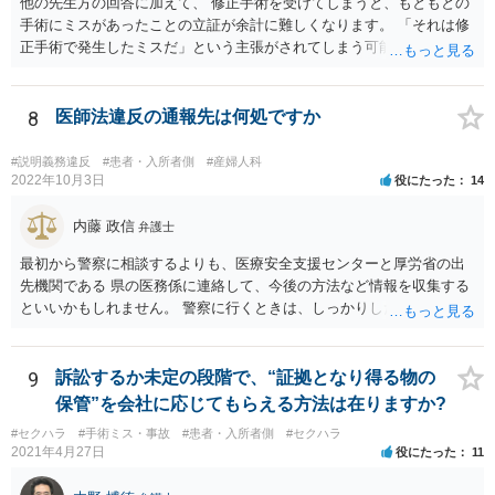
他の先生方の回答に加えて、 修正手術を受けてしまうと、もともとの
手術にミスがあったことの立証が余計に難しくなります。 「それは修
正手術で発生したミスだ」という主張がされてしまう可能性があるか
らです。 心身の苦痛はあるでしょうけれども、損害賠償請求などをご
検討なさっているのであれば、修正手術を受けるまえに弁護士に相談
して対応を決めることを強くお勧めいたします。
8
医師法違反の通報先は何処ですか
#説明義務違反
#患者・入所者側
#産婦人科
2022年10月3日
役にたった
14
内藤 政信
弁護士
最初から警察に相談するよりも、医療安全支援センターと厚労省の出
先機関である 県の医務係に連絡して、今後の方法など情報を収集する
といいかもしれません。 警察に行くときは、しっかりした被害届ある
いは告発状を作成、持参して、相談に行くといいでしょう。
9
訴訟するか未定の段階で、“証拠となり得る物の
保管”を会社に応じてもらえる方法は在りますか?
#セクハラ
#手術ミス・事故
#患者・入所者側
#セクハラ
2021年4月27日
役にたった
11