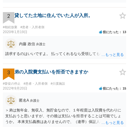
どくなったといえるような場合」や「白内障の手術の合併症として老
眼が悪化することがあるにもかかわらず、全く説明されなかったよう
な場合」には、請求することは可能です。
2
貸してた土地に住んでいた人が入所。
#相続放棄
#患者・入所者側
2020年1月19日
役にたった
13
内藤 政信
弁護士
請求するのはいいですよ。 払ってくれるなら受領してもいいですよ。
3
弟の入院費支払いを拒否できますか
#督促の停止
#患者・入所者側
#介護施設
2022年9月20日
役にたった
15
匿名A
弁護士
＞弟は無年金、無収入、無貯金なので、１年程度は入院費を代わりに
支払おうと思いますが、その後は支払いを拒否することは可能でしょ
うか。 本来支払義務はありませんので、（連帯）保証人などにならな
ければ、支払いを拒絶することは可能です。