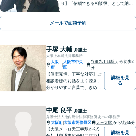
り】「信頼できる相談役」として納得
できる解決を目指します【離婚・男女
問題】安心して相談できる環境・関係
メールで面談予約
づくりを心がけます【借金・債務整
理】経済状況に応じて適切な解決策を
ご提案します
手塚 大輔
弁護士
大阪上本町法律事務所
谷町九丁目駅
から徒歩2
大阪
大阪市中央
|
府
区
分
【個室完備、丁寧な対応】ご
詳細を見
相談者様のお話をよく聴き、
る
分かりやすい言葉で、きめ細
やかに対応することを心がけ
ております。相談にお越しい
ただいた方々が安心して落ち
中尾 良平
弁護士
着いてお話することができる
弁護士法人池内総合法律事務所 あべの事務所
よう、完全個室をご準備して
大阪府
大阪市阿倍野区
天王寺駅
から徒歩5分
|
おります。どうぞお気軽にご
【大阪メトロ天王寺駅から5
詳細を見
相談ください。
分】【交通事故分野に注力】