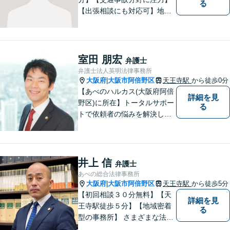
る
【出張相談にも対応可】地元
大阪市で法律問題にお困りの
方々に全力でサポートいたし
ます。個人・法人を問わず、
幅広い法律サービスを提供い
室田 朋宏
弁護士
たします。お気軽にご相談く
弁護士法人英明法律事務所
ださい。
大阪府
大阪市阿倍野区
天王寺駅
から徒歩0分
|
【あべのハルカス(大阪府阿倍
詳細を見
野区)に所在】トータルサポー
る
トで依頼者の悩みを解決しま
す。
井上 信
弁護士
あべの総合法律事務所
大阪府
大阪市阿倍野区
天王寺駅
から徒歩5分
|
【初回相談３０分無料】【天
詳細を見
王寺駅徒歩５分】【地域密着
る
型の事務所】 さまざまな法律
問題について相談者・依頼者