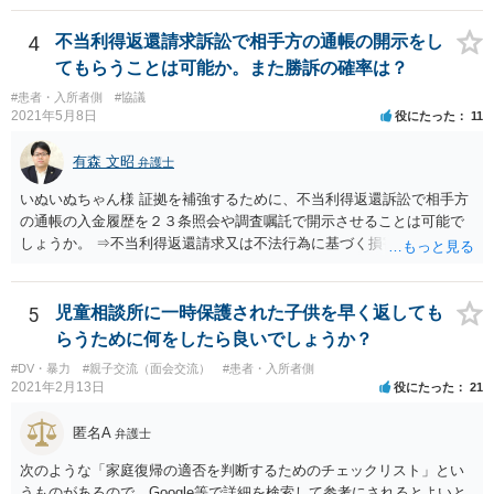
4
不当利得返還請求訴訟で相手方の通帳の開示をし
てもらうことは可能か。また勝訴の確率は？
#患者・入所者側
#協議
2021年5月8日
役にたった
11
有森 文昭
弁護士
いぬいぬちゃん様 証拠を補強するために、不当利得返還訴訟で相手方
の通帳の入金履歴を２３条照会や調査嘱託で開示させることは可能で
しょうか。 ⇒不当利得返還請求又は不法行為に基づく損害賠償請求の
いずれかになるものと思いますが、その裁判手続きの中で、調査嘱託
等を行うことは十分考えられます。もっとも、網羅的な探索的調査と
なることを裁判所は忌避しますので、具体的な期間等を特定して行う
5
児童相談所に一時保護された子供を早く返しても
必要があります。 不正引き出しと入金の金額と日付がすべて一致して
らうために何をしたら良いでしょうか？
いた場合勝訴の確率はどのくらいでしょうか。 ⇒誠に恐縮ですが、勝
#DV・暴力
#親子交流（面会交流）
#患者・入所者側
訴の確率をこの場でお伝えすることはできませんので、個別に依頼し
2021年2月13日
役にたった
21
た弁護士にご相談いただき、ご質問ください。 一般的な回答となり恐
縮ですが、使途不明金訴訟の場合には、よくて５分５分というところ
匿名A
弁護士
です。 なお、仮に裁判で勝ったとしても弟さんに資力がないと具体的
な回収をすることはできませんので、弟さんの財産への事前の仮差押
次のような「家庭復帰の適否を判断するためのチェックリスト」とい
え等もきちんと検討してくれる弁護士の方にご相談いただくことをお
うものがあるので、Google等で詳細を検索して参考にされるとよいと