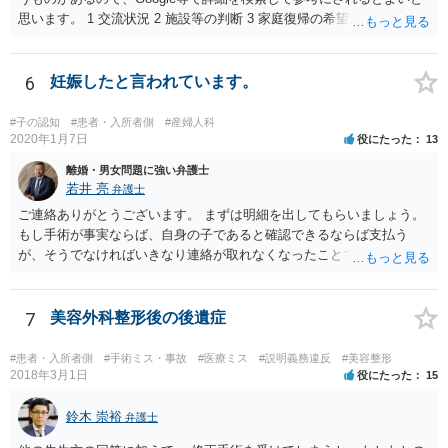
勧めいたします。
思います。 1 交流状況 2 施設等の判断 3 家庭復帰の希望 4 保護者への
思い、愛着 5 健康・発育の状況 6 対人関係、情緒の安定 7 リスク回避
能力 8 引取りの希望 9 虐待の事実を認めていること 10 子どもの立場
に立った見方 11 衝動のコントロール 12 精神的安定 13 養育の知識・
6
妊娠したと言われています。
技術 14 関係機関への援助、関係構築の意思 15 地域、近隣における孤
立、トラブル 16 親族との関係 17 生活基盤の安定 18 子どもの心理的
#子の認知
#患者・入所者側
#産婦人科
居場所 19 地域の受入れ体制 20 地域の支援機能 お母様が別居して引き
2020年1月7日
役にたった
13
取るプランは、児童相談所側からすると、17・18あたりでネガティブ
離婚・男女問題に強い弁護士
に捉えられる可能性がありますので、たとえば、あなた自身が安定し
若井 亮
弁護士
た収入を有し、かつ、親族等の手厚い援助が得られ、お父様の影響を
ご連絡ありがとうございます。 まずは明細を出してもらいましょう。
排除できることを示さないかぎりはなかなか認められないように思わ
もし手術が事実ならば、自身の子であると確認できるならば支払う
れます。 児童相談所の担当者は、中には問題のあるかたもいるかもし
が、そうでなければいきなり連絡が取れなくなったことで不信感もあ
れませんが、基本的には子どもの立場に立って動こうとされているか
るし、自身の子であるか疑問に残る点もあるので、支払えないと回答
たが多いと思いますので、敵対関係ではなく、友好関係を築かれると
してはいかがでしょうか。 代理人となる場合ですが、事務所ごとにま
よいかと存じます。また、敵対関係になると10・11・12・14あたりで
ちまちです。 弊所の場合、交渉をお受けするとなると20万円くらいが
7
美容外科整形後の後遺症
ネガティブな評価を付けられるので、家庭復帰の可能性をどんどん狭
多いかと思います。
めることになってしまいます。
#患者・入所者側
#手術ミス・事故
#医療ミス
#説明義務違反
#美容整形
2018年3月1日
役にたった
15
鈴木 崇裕
弁護士