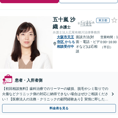
五十嵐 沙
東京都
インタビュ
ーを見る
織
弁護士
弁護士法人広尾有栖川法律事務所
大阪市天王
面談方法(対
営業時間：1
寺区
からも
面・電話・ビデ
0:00~16:00
相談受付中
オなど)は応相
（平日）
談
患者・入所者側
【初回相談無料】歯科治療でのリーマーの破損、脱毛やシミ取りでの
火傷などクリニック側の対応に納得できない場合はぜひご相談くださ
い！【医療法人の法務・クリニックの顧問経験あり】実情に即したア
ドバイスで、納得のできるトラブルの解決を目指します。
料金表を見る