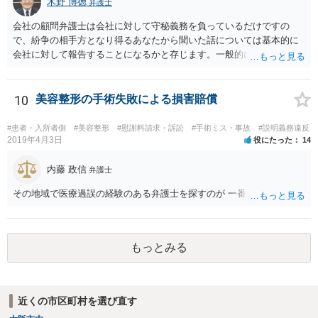
木野 博徳
弁護士
会社の顧問弁護士は会社に対して守秘義務を負っているだけですの
で、紛争の相手方となり得るあなたから聞いた話については基本的に
会社に対して報告することになるかと存じます。一般的に弁護士かぎ
りの話にしてほしいという相手方の要望を受け容れることは状況によ
ってはあるかもしれませんが、相手方に誤解を与える可能性があり、
利益相反の問題が生じうるのでそういった要請は拒絶する場合が大半
10
美容整形の手術失敗による損害賠償
でしょうし、とりわけ今回の状況において弁護士かぎりの話にしてほ
しいという要望を受け容れる弁護士はほとんどいないと思います。 会
#患者・入所者側
#美容整形
#慰謝料請求・訴訟
#手術ミス・事故
#説明義務違反
社内の部署に相談した場合についても通常は会社内で情報共有が図ら
2019年4月3日
役にたった
14
れるでしょうから、結局のところ、関係資料等をまとめて一度弁護士
に相談した上で、事案の見通し等を示してもらい、訴訟するかどうか
内藤 政信
弁護士
を早急に決断された方が良いかと存じます。訴訟提起を選択される場
その地域で医療過誤の経験のある弁護士を探すのが 一番近道だね。
合は、通常、会社が隠蔽のため過去の記録を廃棄すること等を防ぐた
め、弁護士と相談の上、訴え提起前の証拠保全の要否等を検討するこ
とになります。 いずれにせよ、あなたの動きを悟られた場合、少なく
とも一般論としては会社が隠蔽工作を行う可能性があるため、慎重な
もっとみる
対応が必要になってくるかと存じます。
近くの市区町村を選び直す