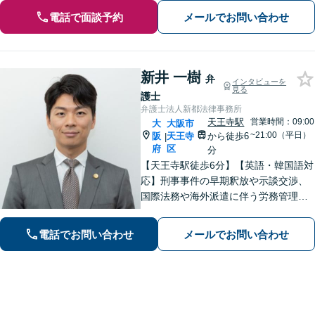
電話で面談予約
メールでお問い合わせ
新井 一樹
弁
インタビューを
見る
護士
弁護士法人新都法律事務所
天王寺駅
営業時間：09:00
大
大阪市
~21:00（平日）
阪
天王寺
から徒歩6
|
府
区
分
【天王寺駅徒歩6分】【英語・韓国語対
応】刑事事件の早期釈放や示談交渉、
国際法務や海外派遣に伴う労務管理、
相続トラブル、離婚・男女問題などは
お任せください。法律のプロフェッシ
電話でお問い合わせ
メールでお問い合わせ
ョナルが、途を切り拓くお手伝いを致
します。【夜間・休日面談可】【完全
個室】