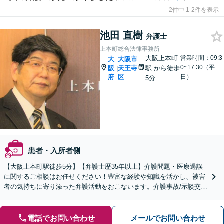
2件中 1-2件を表示
池田 直樹
弁護士
上本町総合法律事務所
大阪上本町
営業時間：09:3
大
大阪市
0~17:30（平
阪
天王寺
駅
から徒歩
|
府
区
日）
5分
患者・入所者側
【大阪上本町駅徒歩5分】【弁護士歴35年以上】介護問題・医療過誤
に関するご相談はお任せください！豊富な経験や知識を活かし、被害
者の気持ちに寄り添った弁護活動をおこないます。介護事故/示談交
渉/慰謝料・損害賠償請求など【夜間土日対応可】
電話でお問い合わせ
メールでお問い合わせ