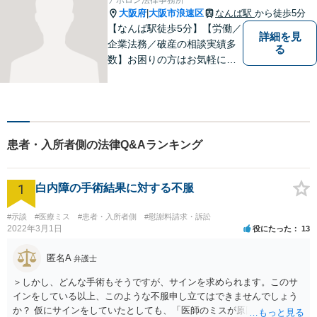
大阪府
大阪市浪速区
なんば駅
から徒歩5分
|
【なんば駅徒歩5分】【労働／
詳細を見
企業法務／破産の相談実績多
る
数】お困りの方はお気軽にご
相談ください。手遅れになら
ないよう適切に対処してまい
ります。
患者・入所者側の法律Q&Aランキング
1
白内障の手術結果に対する不服
#示談
#医療ミス
#患者・入所者側
#慰謝料請求・訴訟
2022年3月1日
役にたった
13
匿名A
弁護士
＞しかし、どんな手術もそうですが、サインを求められます。このサ
インをしている以上、このような不服申し立てはできませんでしょう
か？ 仮にサインをしていたとしても、「医師のミスが原因で老眼がひ