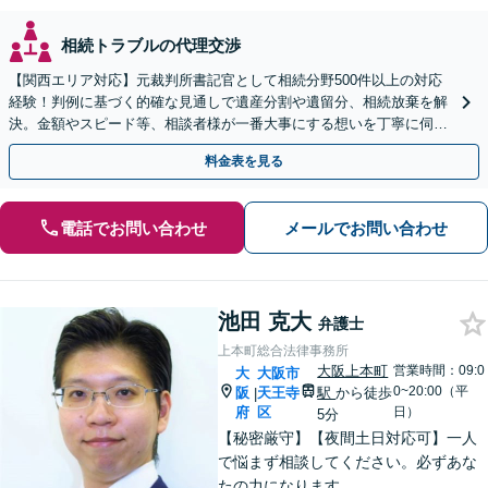
相続トラブルの代理交渉
【関西エリア対応】元裁判所書記官として相続分野500件以上の対応
経験！判例に基づく的確な見通しで遺産分割や遺留分、相続放棄を解
決。金額やスピード等、相談者様が一番大事にする想いを丁寧に伺い
最善の解決策を提案【WEB面談可】
料金表を見る
電話でお問い合わせ
メールでお問い合わせ
池田 克大
弁護士
上本町総合法律事務所
大阪上本町
営業時間：09:0
大
大阪市
0~20:00（平
阪
天王寺
駅
から徒歩
|
府
区
日）
5分
【秘密厳守】【夜間土日対応可】一人
で悩まず相談してください。必ずあな
たの力になります。