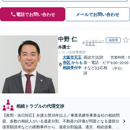
電話でお問い合わせ
メールでお問い合わせ
中野 仁
滋賀県
インタビュー
を見る
弁護士
ミカン法律事務所
大阪市天王
面談方法(対
営業時間：0
寺区
からも
面・電話・ビデ
9:00~20:00
相談受付中
オなど)は応相
（平日）
談
相続トラブルの代理交渉
【夜間・休日対応】弁護士歴16年以上／事業承継等事業会社の相続問
題、多数の相続人がいる遺産分割、不動産の評価が問題となる遺留分
侵害額請求などの困難事件から、遺産分割協議、遺言、相続放棄、使