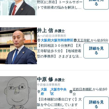
野区)に所在】トータルサポー
る
トで依頼者の悩みを解決しま
す。
井上 信
弁護士
あべの総合法律事務所
大阪府
大阪市阿倍野区
天王寺駅
から徒歩5分
|
【初回相談３０分無料】【天
詳細を見
王寺駅徒歩５分】【地域密着
る
型の事務所】 さまざまな法律
問題について相談者・依頼者
の立場に立って、親身に助
言・活動します。 交通事故、
相続、インターネット上のト
中原 修
弁護士
ラブルに注力！！
中原修法律事務所
近鉄日本橋駅
から徒歩0
大阪
大阪市中央
|
府
区
分
【日本橋駅10番出口すぐ】大
詳細を見
阪を中心に活動しています
る