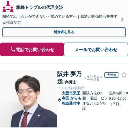
相続トラブルの代理交渉
相続で話し合いができない・揉めている方へ｜感情と関係性も整理す
る相続サポート
料金表を見る
電話でお問い合わせ
メールでお問い合わせ
阪井 夢乃
大阪府
インタビュ
ーを見る
丞
弁護士
コスモ法律事務所
大阪市天王
面談方法(対
営業時間：0
寺区
からも
面・電話・ビデ
9:30~17:00
相談受付中
オなど)は応相
（平日）
談