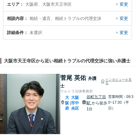
がけています。
エリア
大阪府、大阪市天王寺区
変更
相談内容
相続・遺言、相続トラブルの代理交渉
変更
詳細条件
未選択
変更
大阪市天王寺区から近い相続トラブルの代理交渉に強い弁護士
菅尾 英佑
弁護
インタビューを見
る
士
ウルトラ法律事務所
谷町九丁目
営業時間：09:3
大
大阪
0~17:30（平
阪
市中
駅
から徒歩
|
府
央区
日）
1分