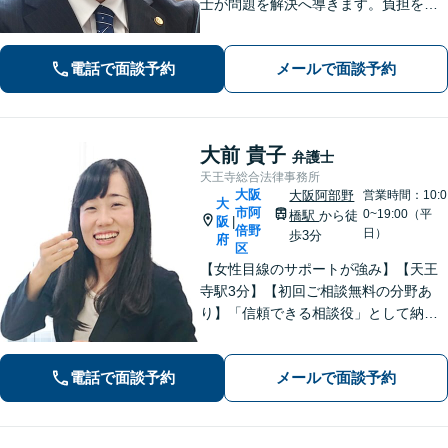
士が問題を解決へ導きます。負担を減
らし新たなスタートを支援【離婚問
題】不貞の慰謝料請求、離婚協議・調
電話で面談予約
メールで面談予約
停、熟年離婚に対応。お一人で悩まず
ご相談ください。【夜間休日対応可】
大前 貴子
弁護士
天王寺総合法律事務所
大阪
大阪阿部野
営業時間：10:0
大
市阿
0~19:00（平
橋駅
から徒
阪
|
倍野
日）
歩3分
府
区
【女性目線のサポートが強み】【天王
寺駅3分】【初回ご相談無料の分野あ
り】「信頼できる相談役」として納得
できる解決を目指します【離婚・男女
問題】安心して相談できる環境・関係
電話で面談予約
メールで面談予約
づくりを心がけます【借金・債務整
理】経済状況に応じて適切な解決策を
ご提案します