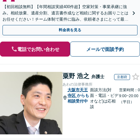
【初回相談無料】【年間相談実績400件超】空家対策・事業承継に強
み。相続放棄、遺産分割、遺言書作成など相続に関するお困りごとは
お任せください！チーム体制で案件に臨み、依頼者さまにとって最善
の解決を目指します【堅田駅4分】【無料駐車場あり】
料金表を見る
電話でお問い合わせ
メールで面談予約
粟野 浩之
弁護士
京都府
あわの法律事務所
大阪市天王
面談方法(対
営業時間：0
寺区
からも
面・電話・ビデ
9:00~20:00
相談受付中
オなど)は応相
（平日）
談