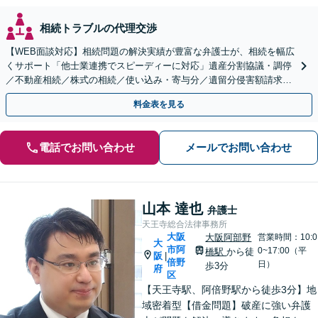
相続トラブルの代理交渉
【WEB面談対応】相続問題の解決実績が豊富な弁護士が、相続を幅広
くサポート「他士業連携でスピーディーに対応」遺産分割協議・調停
／不動産相続／株式の相続／使い込み・寄与分／遺留分侵害額請求／
相続放棄（借金の相続）／遺言書作成
料金表を見る
電話でお問い合わせ
メールでお問い合わせ
山本 達也
弁護士
天王寺総合法律事務所
大阪
大阪阿部野
営業時間：10:0
大
市阿
0~17:00（平
橋駅
から徒
阪
|
倍野
日）
歩3分
府
区
【天王寺駅、阿倍野駅から徒歩3分】地
域密着型【借金問題】破産に強い弁護