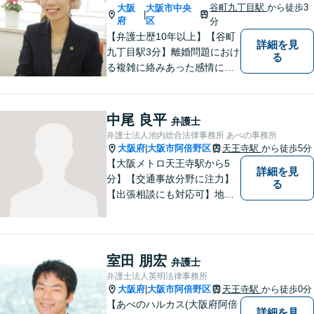
谷町九丁目駅
から徒歩3
大阪
大阪市中央
|
府
区
分
【弁護士歴10年以上】【谷町
詳細を見
九丁目駅3分】離婚問題におけ
る
る複雑に絡みあった感情に配
慮しつつ早期解決します。突
然の交通事故の保険会社との
やり取り、裁判などもサポー
中尾 良平
弁護士
トさせていただきます。【初
弁護士法人池内総合法律事務所 あべの事務所
回相談30分無料】【子連れ面
大阪府
大阪市阿倍野区
天王寺駅
から徒歩5分
|
談可】【休日・夜間面談可】
【大阪メトロ天王寺駅から5
詳細を見
分】【交通事故分野に注力】
る
【出張相談にも対応可】地元
大阪市で法律問題にお困りの
方々に全力でサポートいたし
ます。個人・法人を問わず、
幅広い法律サービスを提供い
室田 朋宏
弁護士
たします。お気軽にご相談く
弁護士法人英明法律事務所
ださい。
大阪府
大阪市阿倍野区
天王寺駅
から徒歩0分
|
【あべのハルカス(大阪府阿倍
詳細を見