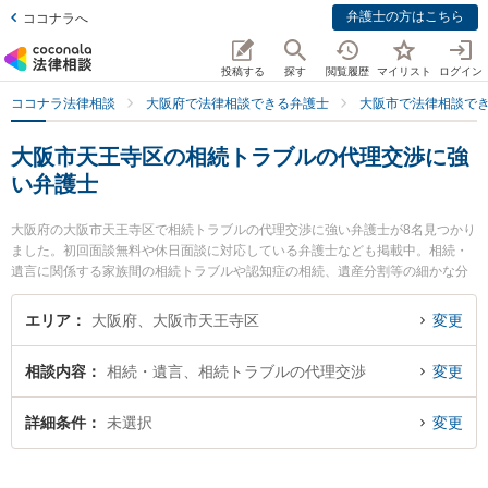
弁護士の方はこちら
ココナラへ
投稿する
探す
閲覧履歴
マイリスト
ログイン
ココナラ法律相談
大阪府で法律相談できる弁護士
大阪市で法律相談で
大阪市天王寺区の相続トラブルの代理交渉に強
い弁護士
大阪府の大阪市天王寺区で相続トラブルの代理交渉に強い弁護士が8名見つかり
ました。初回面談無料や休日面談に対応している弁護士なども掲載中。相続・
遺言に関係する家族間の相続トラブルや認知症の相続、遺産分割等の細かな分
野での絞り込み検索もでき便利です。特に上本町総合法律事務所の池田 直樹弁
護士や弁護士法人新都法律事務所の新井 一樹弁護士、上本町総合法律事務所の
エリア
大阪府、大阪市天王寺区
変更
池田 克大弁護士のプロフィール情報や弁護士費用、強みなどが注目されていま
す。『大阪市天王寺区で土日や夜間に発生した相続トラブルの代理交渉のトラ
相談内容
相続・遺言、相続トラブルの代理交渉
変更
ブルを今すぐに弁護士に相談したい』『相続トラブルの代理交渉のトラブル解
決の実績豊富な近くの弁護士を検索したい』『初回相談無料で相続トラブルの
代理交渉を法律相談できる大阪市天王寺区内の弁護士に相談予約したい』など
詳細条件
未選択
変更
でお困りの相談者さんにおすすめです。