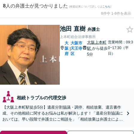
8
人の弁護士が見つかりました
(検索結果について詳しくは
こちら
)
8件中 1-8件を表示
池田 直樹
弁護士
上本町総合法律事務所
大阪上本町
営業時間：09:3
大
大阪市
0~17:30（平
阪
天王寺
駅
から徒歩
|
府
区
日）
5分
相続トラブルの代理交渉
【大阪上本町駅徒歩5分】遺産分割協議・調停、相続放棄、遺言書作
成、その他相続に関するお悩みは私が解決します！「遺産分割協議に
おいては、早い段階で弁護士にご相談を」「相続放棄は弁護士による
確実な手続きをとりましょう」【夜間土日対応可】