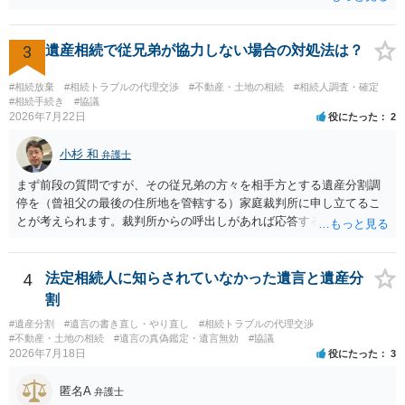
認めたわけではないので、分割協議の効力に影響はありません。 先
方の訴訟の主張及び立証次第ですが、 ・御祖母様の認知能力に関する
医師の意見書、筆跡鑑定 が提出されればその効力が否定される可能性
3
遺産相続で従兄弟が協力しない場合の対処法は？
はありますが、 ・伯母様自身が分割協議に加わっていること ・御祖母
様の意に反する遺産分割協議を行う実益が誰にあったかの立証が困難
#相続放棄
#相続トラブルの代理交渉
#不動産・土地の相続
#相続人調査・確定
であること からすると、実際に遺産分割協議の効力が否定される可能
#相続手続き
#協議
2026年7月22日
役にたった
2
性はそれほど高くない（立証のハードルは非常に高い）ということが
言えると思います。
小杉 和
弁護士
まず前段の質問ですが、その従兄弟の方々を相手方とする遺産分割調
停を（曾祖父の最後の住所地を管轄する）家庭裁判所に申し立てるこ
とが考えられます。裁判所からの呼出しがあれば応答する可能性がま
だあるのではないでしょうか。 後段の質問については、相続放棄は可
能と思われます。時間が思った以上にないので必要書類をてきぱきと
揃える必要があります。その点是非御注意ください。
4
法定相続人に知らされていなかった遺言と遺産分
割
#遺産分割
#遺言の書き直し・やり直し
#相続トラブルの代理交渉
#不動産・土地の相続
#遺言の真偽鑑定・遺言無効
#協議
2026年7月18日
役にたった
3
匿名A
弁護士