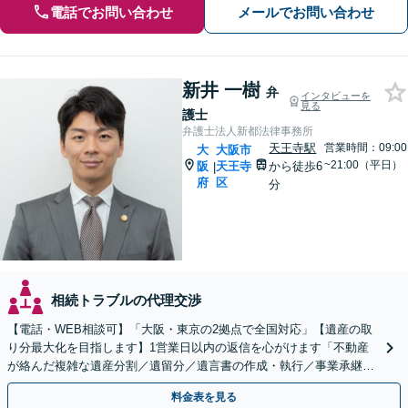
電話でお問い合わせ
メールでお問い合わせ
新井 一樹
弁
インタビューを
見る
護士
弁護士法人新都法律事務所
天王寺駅
営業時間：09:00
大
大阪市
~21:00（平日）
阪
天王寺
から徒歩6
|
府
区
分
相続トラブルの代理交渉
【電話・WEB相談可】「大阪・東京の2拠点で全国対応」【遺産の取
り分最大化を目指します】1営業日以内の返信を心がけます「不動産
が絡んだ複雑な遺産分割／遺留分／遺言書の作成・執行／事業承継な
ど、お任せください」【休日相談あり】
料金表を見る