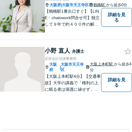
大阪府
大阪市天王寺区
鶴橋駅
から徒歩0分
|
【鶴橋駅1番出口すぐ】【LIN
詳細を見
E・chatowork問合せ可】独立
る
して９年で約４００件の解決
実績！依頼された案件は執念
で必ず解決する！離婚・借
金・刑事事件など、「粘り強
小野 直人
さ」「人間力」「交渉力」を
弁護士
駆使して依頼者様の笑顔を取
疋田会計法律事務所
り戻すべく全力で取り組みま
大阪上本町駅
から徒歩4
大阪
大阪市天王寺
|
す。
府
区
分
【大阪上本町駅4分】【交通事
詳細を見
故】大学の講義で「権利の上
る
に眠る者は保護に値せず」と
いう言葉に出会い、権利を行
使できずにいる方々の力にな
りたいと弁護士を志しまし
た。 これまで多様なご相談に
向き合ってきた経験を活か
し、丁寧かつ柔軟な対応を心