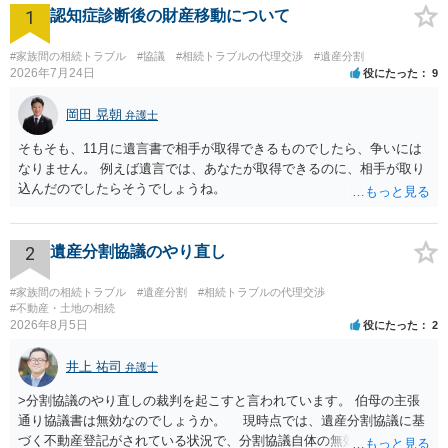
1
認知症診断後の財産移動について
#家族間の相続トラブル
#協議
#相続トラブルの代理交渉
#遺産分割
2026年7月24日
役にたった
9
岡田 晃朝
弁護士
そもそも、11月に遺言書で相手が取得できるものでしたら、争いには
なりません。 例えば遺言では、あなたが取得できるのに、相手が取り
込んだのでしたらそうでしょうね。
2
遺産分割協議のやり直し
#家族間の相続トラブル
#遺産分割
#相続トラブルの代理交渉
#不動産・土地の相続
2026年8月5日
役にたった
2
井上 祐司
弁護士
>分割協議のやり直しの裁判を起こすと言われています。 伯母の主張
通り協議書は無効なのでしょうか。 現時点では、遺産分割協議に基
づく不動産登記がされている状況で、分割協議自体の無効を裁判所が