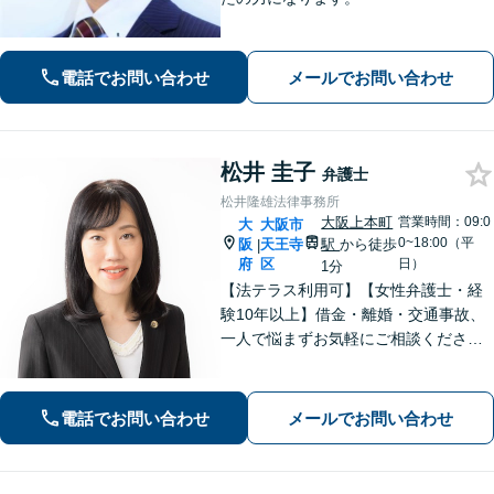
電話でお問い合わせ
メールでお問い合わせ
松井 圭子
弁護士
松井隆雄法律事務所
大阪上本町
営業時間：09:0
大
大阪市
0~18:00（平
阪
天王寺
駅
から徒歩
|
府
区
日）
1分
【法テラス利用可】【女性弁護士・経
験10年以上】借金・離婚・交通事故、
一人で悩まずお気軽にご相談ください
｜自己破産・任意整理の解決実績多数│
早期解決・親切丁寧な対応│初回相談歓
迎【谷町九丁目駅・大阪上本町駅から
電話でお問い合わせ
メールでお問い合わせ
地下で直結／近鉄沿線からアクセス良
好】