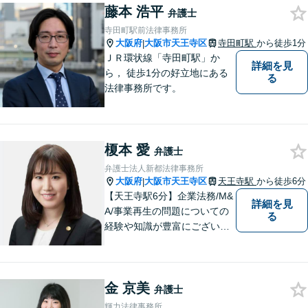
藤本 浩平
弁護士
寺田町駅前法律事務所
大阪府
大阪市天王寺区
寺田町駅
から徒歩1分
|
ＪＲ環状線「寺田町駅」か
詳細を見
ら， 徒歩1分の好立地にある
る
法律事務所です。
榎本 愛
弁護士
弁護士法人新都法律事務所
大阪府
大阪市天王寺区
天王寺駅
から徒歩6分
|
【天王寺駅6分】企業法務/M&
詳細を見
A/事業再生の問題についての
る
経験や知識が豊富にございま
す！お客様の問題解決に向け
真摯かつ柔軟に対応させてい
ただきます。お気軽にご相談
金 京美
ください。
弁護士
輝力法律事務所