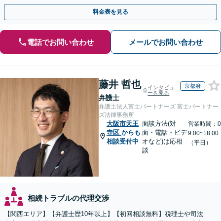
途不明金の調査まで、全般の経験豊富【JR草津駅2分】
料金表を見る
電話でお問い合わせ
メールでお問い合わせ
藤井 哲也
京都府
インタビュ
ーを見る
弁護士
弁護士法人富士パートナーズ 富士パートナー
ズ法律事務所
大阪市天王
面談方法(対
営業時間：0
寺区
からも
面・電話・ビデ
9:00~18:00
相談受付中
オなど)は応相
（平日）
談
相続トラブルの代理交渉
【関西エリア】【弁護士歴10年以上】【初回相談無料】税理士や司法