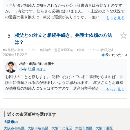
・当初法定相続人に知らされなかった公正証書遺言は有効なものです
か。 →有効です。知らせる必要はありません。 ・上記のような状況で
の遺言の書き換えは、叔父に瑕疵がありますか。→無いです。 ・分割
する場合の比率は、現状で、客観的に見てどの程度が妥当と考えられ
ますか。 →本人が自由に決められますので、どこが妥当とは言えない
です。客観的な基準もありません。 ・できれば穏やかに、分割を拒否
5
叔父との対立と相続手続き、弁護士依頼の方法
することはできますか。 →分割を拒否するということは、遺産はいら
は？
ないということでしょうか。遺言で、受取を指定されててもいらない
#家族間の相続トラブル
#認知症・意思疎通不能
#相続トラブルの代理交渉
と拒否することはできます。理由を説明する必要はありません。
2026年7月22日
役にたった
3
相続・遺言に強い弁護士
小寺 弘通
弁護士
お困りのことと存じます。 記載いただいているご事情からすれば、弁
護士に依頼されるのが好ましいように思われます。 叔父さんとお母様
が伯母様の相続人になるはずですので、遺産分割手続きという形でお
母様の方で弁護士に依頼されるのが良いかと思います。 また、「葬儀
に呼ばれなかったことについて慰謝料を請求する」と言ってこられて
いる部分に関しては、 現状特に訴訟提起等されている訳ではないので
しょうから、こちらから積極的に動く必要はないように見受けられま
近くの市区町村を選び直す
す。 仮に訴訟を起こされるなどした場合には、遺産分割手続きで依頼
大阪市内
される弁護士の方に対応をお願いするのが良いのではないでしょう
大阪市都島区
大阪市福島区
大阪市此花区
大阪市西区
大阪市港区
か。 以上ご参考にしていただければ幸いです。