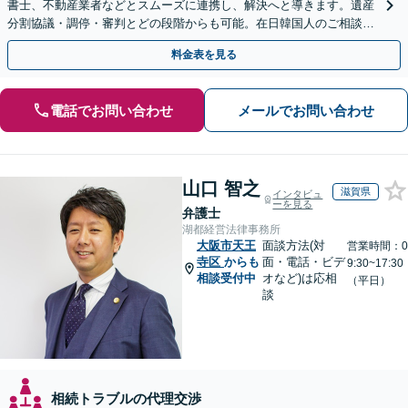
書士、不動産業者などとスムーズに連携し、解決へと導きます。遺産
分割協議・調停・審判とどの段階からも可能。在日韓国人のご相談も
対応しております【休日・夜間相談可】
料金表を見る
電話でお問い合わせ
メールでお問い合わせ
山口 智之
滋賀県
インタビュ
ーを見る
弁護士
湖都経営法律事務所
大阪市天王
面談方法(対
営業時間：0
寺区
からも
面・電話・ビデ
9:30~17:30
相談受付中
オなど)は応相
（平日）
談
相続トラブルの代理交渉