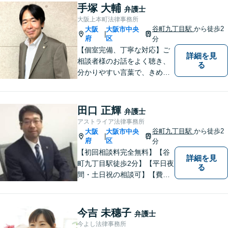
手塚 大輔
弁護士
大阪上本町法律事務所
谷町九丁目駅
から徒歩2
大阪
大阪市中央
|
府
区
分
【個室完備、丁寧な対応】ご
詳細を見
相談者様のお話をよく聴き、
る
分かりやすい言葉で、きめ細
やかに対応することを心がけ
ております。相談にお越しい
ただいた方々が安心して落ち
田口 正輝
弁護士
着いてお話することができる
アストライア法律事務所
よう、完全個室をご準備して
谷町九丁目駅
から徒歩2
大阪
大阪市中央
|
おります。どうぞお気軽にご
府
区
分
相談ください。
【初回相談料完全無料】【谷
詳細を見
町九丁目駅徒歩2分】【平日夜
る
間・土日祝の相談可】【費用
分割可能】お悩みに即時対応
いたします。
今吉 未穗子
弁護士
今よし法律事務所