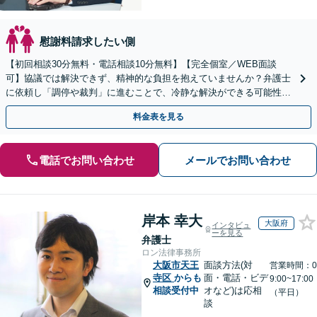
慰謝料請求したい側
【初回相談30分無料・電話相談10分無料】【完全個室／WEB面談
可】協議では解決できず、精神的な負担を抱えていませんか？弁護士
に依頼し「調停や裁判」に進むことで、冷静な解決ができる可能性も
【歴20年以上】の経験豊富な弁護士にご相談ください。
料金表を見る
電話でお問い合わせ
メールでお問い合わせ
岸本 幸大
大阪府
インタビュ
ーを見る
弁護士
ロン法律事務所
大阪市天王
面談方法(対
営業時間：0
寺区
からも
面・電話・ビデ
9:00~17:00
相談受付中
オなど)は応相
（平日）
談