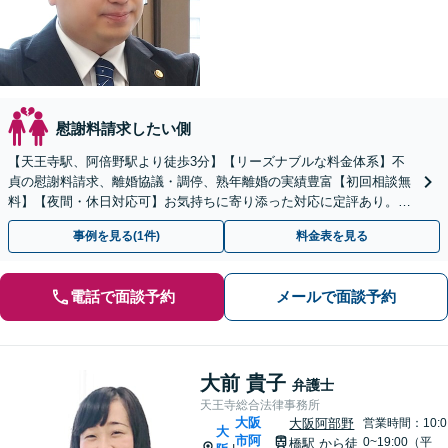
慰謝料請求したい側
【天王寺駅、阿倍野駅より徒歩3分】【リーズナブルな料金体系】不
貞の慰謝料請求、離婚協議・調停、熟年離婚の実績豊富【初回相談無
料】【夜間・休日対応可】お気持ちに寄り添った対応に定評あり。お
気軽にご相談ください。
事例を見る(1件)
料金表を見る
電話で面談予約
メールで面談予約
大前 貴子
弁護士
天王寺総合法律事務所
大阪
大阪阿部野
営業時間：10:0
大
市阿
0~19:00（平
橋駅
から徒