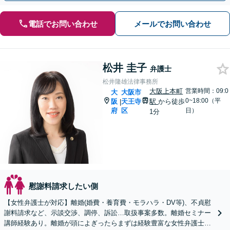
電話でお問い合わせ
メールでお問い合わせ
松井 圭子
弁護士
松井隆雄法律事務所
大阪上本町
営業時間：09:0
大
大阪市
0~18:00（平
阪
天王寺
駅
から徒歩
|
府
区
日）
1分
慰謝料請求したい側
【女性弁護士が対応】離婚(婚費・養育費・モラハラ・DV等)、不貞慰
謝料請求など、示談交渉、調停、訴訟…取扱事案多数。離婚セミナー
講師経験あり。離婚が頭によぎったらまずは経験豊富な女性弁護士に