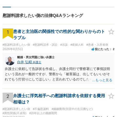
言・活動します。 交通事故、
相続、インターネット上のト
ラブルに注力！！
慰謝料請求したい側の法律Q&Aランキング
1
患者と主治医の関係性での性的な関わりからのト
ラブル
#慰謝料請求したい側
#慰謝料請求・訴訟
#示談
#産婦人科
#患者・入所者側
2026年8月5日
役にたった
2
離婚・男女問題に強い弁護士
白井 弘昭
弁護士
弁護士に依頼して告訴状を作成し、弁護士同行で警察署にて事情説明
という流れが一般的ですが、警察から「被害届は、出してもいいがそ
れでもう打切りにしてほしい」と言われているのでしたら、あまり結
論は変わらないかもしれないですね。 所轄の警察を飛び越えて、直接
検察庁に訴えるのもありかもしれないですが、実際に捜査をするの
は、結局所轄だと思われますので、やはり結論は変わらないかもしれ
2
弁護士に浮気相手への慰謝料請求を依頼する費用
ないです。 一度、最寄りの「刑事に強い」とうたっている弁護士に相
相場は？
談してみてはいかがでしょうか。 以上、ご参考まで。
#慰謝料請求したい側
#不倫慰謝料
#婚姻費用(別居中の生活費など)
#異性関係(不貞等)
#20年以上の婚姻期間