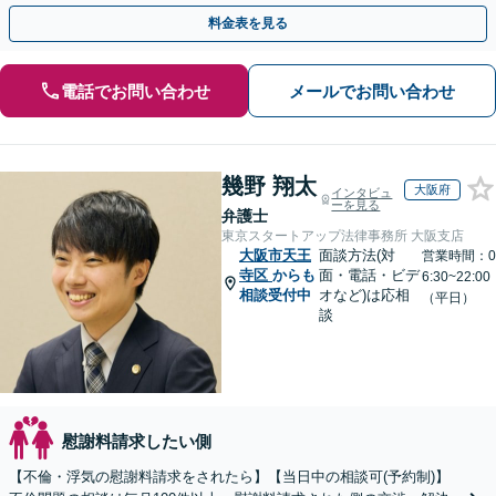
ご相談ください。
料金表を見る
電話でお問い合わせ
メールでお問い合わせ
幾野 翔太
大阪府
インタビュ
ーを見る
弁護士
東京スタートアップ法律事務所 大阪支店
大阪市天王
面談方法(対
営業時間：0
寺区
からも
面・電話・ビデ
6:30~22:00
相談受付中
オなど)は応相
（平日）
談
慰謝料請求したい側
【不倫・浮気の慰謝料請求をされたら】【当日中の相談可(予約制)】