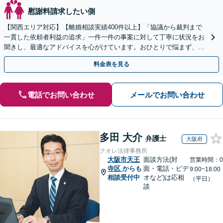
慰謝料請求したい側
【関西エリア対応】【離婚相談実績400件以上】「協議から裁判まで
一貫した依頼者利益の追求」一件一件の事案に対して丁寧に状況をお
聞きし、最適なアドバイスを心がけています。おひとりで悩まず、ぜ
ひ一度ご相談ください【完全個室対応】【子連れ相談可】
料金表を見る
電話でお問い合わせ
メールでお問い合わせ
多田 大介
弁護士
大阪府
クオレ法律事務所
大阪市天王
面談方法(対
営業時間：0
寺区
からも
面・電話・ビデ
9:00~18:00
相談受付中
オなど)は応相
（平日）
談