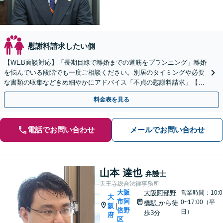
慰謝料請求したい側
【WEB面談対応】「長期目線で離婚までの道筋をプランニング」離婚
を悩んでいる段階でも一度ご相談ください。別居のタイミングや必要
な書類の収集などきめ細やかにアドバイス「不貞の慰謝料請求」【休
日夜間相談可】【上本町から徒歩10秒】
料金表を見る
電話でお問い合わせ
メールでお問い合わせ
山本 達也
弁護士
天王寺総合法律事務所
大阪
大阪阿部野
営業時間：10:0
大
市阿
0~17:00（平
橋駅
から徒
阪
|
倍野
日）
歩3分
府
区