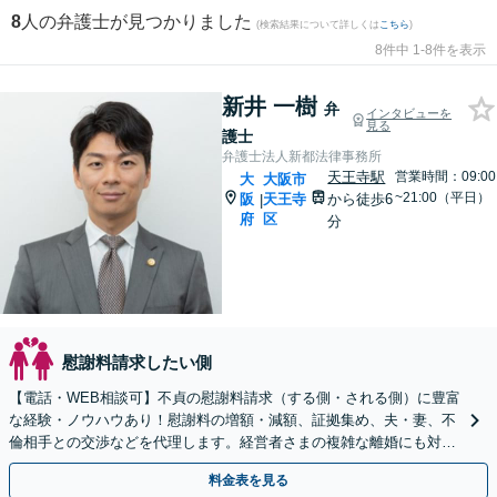
8
人の弁護士が見つかりました
(検索結果について詳しくは
こちら
)
8件中 1-8件を表示
新井 一樹
弁
インタビューを
見る
護士
弁護士法人新都法律事務所
天王寺駅
営業時間：09:00
大
大阪市
~21:00（平日）
阪
天王寺
から徒歩6
|
府
区
分
慰謝料請求したい側
【電話・WEB相談可】不貞の慰謝料請求（する側・される側）に豊富
な経験・ノウハウあり！慰謝料の増額・減額、証拠集め、夫・妻、不
倫相手との交渉などを代理します。経営者さまの複雑な離婚にも対応
◎【休日相談あり】【英語・韓国語対応】
料金表を見る