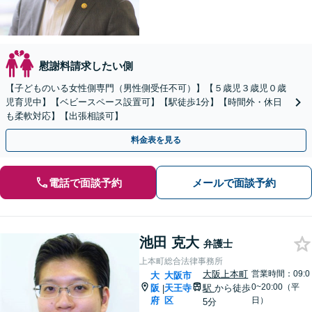
慰謝料請求したい側
【子どものいる女性側専門（男性側受任不可）】【５歳児３歳児０歳
児育児中】【ベビースペース設置可】【駅徒歩1分】【時間外・休日
も柔軟対応】【出張相談可】
料金表を見る
電話で面談予約
メールで面談予約
池田 克大
弁護士
上本町総合法律事務所
大阪上本町
営業時間：09:0
大
大阪市
0~20:00（平
阪
天王寺
駅
から徒歩
|
府
区
日）
5分