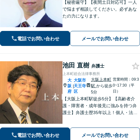
【秘密厳守】【夜間土日対応可】一人
で悩まず相談してください。必ずあな
たの力になります。
電話でお問い合わせ
メールでお問い合わせ
池田 直樹
弁護士
上本町総合法律事務所
大阪上本町
営業時間：09:3
大
大阪市
0~17:30（平
阪
天王寺
駅
から徒歩
|
府
区
日）
5分
【大阪上本町駅徒歩5分】【高齢者介
護・障害者・成年後見に強みを持つ弁
護士】弁護士歴35年以上！個人・法人
問わず、お困りごとに真摯に向き合
い、解決へと導きます。私たちが必ず
あなたの力になりますので、お気軽に
電話でお問い合わせ
メールでお問い合わせ