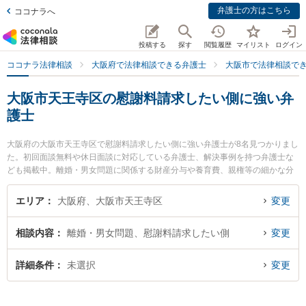
弁護士の方はこちら
ココナラへ
投稿する
探す
閲覧履歴
マイリスト
ログイン
ココナラ法律相談
大阪府で法律相談できる弁護士
大阪市で法律相談で
大阪市天王寺区の慰謝料請求したい側に強い弁
護士
大阪府の大阪市天王寺区で慰謝料請求したい側に強い弁護士が8名見つかりまし
た。初回面談無料や休日面談に対応している弁護士、解決事例を持つ弁護士な
ども掲載中。離婚・男女問題に関係する財産分与や養育費、親権等の細かな分
野での絞り込み検索もでき便利です。特に弁護士法人新都法律事務所の新井 一
樹弁護士や松井隆雄法律事務所の松井 圭子弁護士、上本町総合法律事務所の池
エリア
大阪府、大阪市天王寺区
変更
田 克大弁護士のプロフィール情報や弁護士費用、強みなどが注目されていま
す。『大阪市天王寺区で土日や夜間に発生した慰謝料請求したい側のトラブル
相談内容
離婚・男女問題、慰謝料請求したい側
変更
を今すぐに弁護士に相談したい』『慰謝料請求したい側のトラブル解決の実績
豊富な近くの弁護士を検索したい』『初回相談無料で慰謝料請求したい側を法
律相談できる大阪市天王寺区内の弁護士に相談予約したい』などでお困りの相
詳細条件
未選択
変更
談者さんにおすすめです。