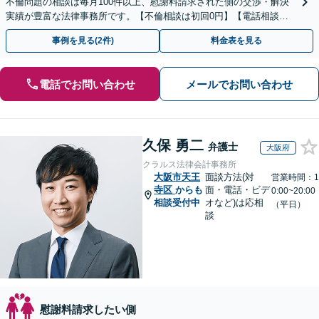
不倫問題の相談は毎月100件以上、慰謝料請求された側の交渉・解決
実績が豊富な法律事務所です。【不倫相談は初回0円】【電話相談で
ご契約まで対応可/来所不要】
事例を見る(2件)
料金表を見る
電話でお問い合わせ
メールでお問い合わせ
久保 勇二
弁護士
大阪府
クラルス法律会計事務所
大阪市天王
面談方法(対
営業時間：1
寺区
からも
面・電話・ビデ
0:00~20:00
相談受付中
オなど)は応相
（平日）
談
慰謝料請求したい側