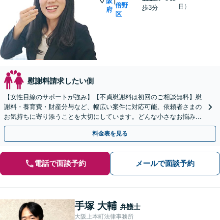
阪
|
倍野
日）
歩3分
府
区
慰謝料請求したい側
【女性目線のサポートが強み】【不貞慰謝料は初回のご相談無料】慰
謝料・養育費・財産分与など、幅広い案件に対応可能。依頼者さまの
お気持ちに寄り添うことを大切にしています。どんな小さなお悩み
も、まずはご相談ください。有利な解決に向けて動きます。
料金表を見る
電話で面談予約
メールで面談予約
手塚 大輔
弁護士
大阪上本町法律事務所