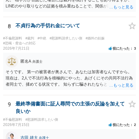
定しているのかによって，考え方・進め方は変わってくると思いま
LINEのやり取りなどの証拠を積み重ねることで、関係が認定される余
す。 ④性交類似行為を認めているにもかかわらず支払を拒否するので
地は十分にあります。 ただし、手元の証拠でどこまで認定できるかは
あれば，本人（行政書士でも同じだと思います。）への対応ではあま
個別の事情によりますので、お早めに弁護士に相談されることをおす
り変わらないように思います。減額で折り合えるなら本人様の交渉で
すめします。
8
不貞行為の手切れ金について
もよいように思いますが，ゼロかどうかの観点であれば，訴訟に進む
しかなくなるようにも思います。そうしますと，お近くの弁護士に相
#不倫慰謝料
#裁判
#中絶
#慰謝料請求したい側
#婚外の妊娠
談して進めることを検討した方がよいようにも思います。
#恐喝・脅迫への対応
2026年7月21日
役にたった
3
匿名A
弁護士
そうです。 第一の被害者が奥さんで、あなたは加害者なんですから。
現在は、2人で不法行為を積極的にやった、あげくにその共同不法行為
者同士で、揉めてる状況です。 知らずに騙されたならともか
く・・・。 それでも経緯を考えれば多少は、その男よりは同情できる
というだけですから。
9
最終準備書面に証人尋問での主張の反論を加えて
良いか
#不倫慰謝料
#慰謝料請求したい側
2026年7月15日
役にたった
2
吉田 雄大
弁護士