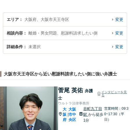
向き合ってきた経験を活か
し、丁寧かつ柔軟な対応を心
がけています。
エリア
大阪府、大阪市天王寺区
変更
相談内容
離婚・男女問題、慰謝料請求したい側
変更
詳細条件
未選択
変更
大阪市天王寺区から近い慰謝料請求したい側に強い弁護士
菅尾 英佑
弁護
インタビューを見
る
士
ウルトラ法律事務所
谷町九丁目
営業時間：09:3
大
大阪
0~17:30（平
阪
市中
駅
から徒歩
|
府
央区
日）
1分