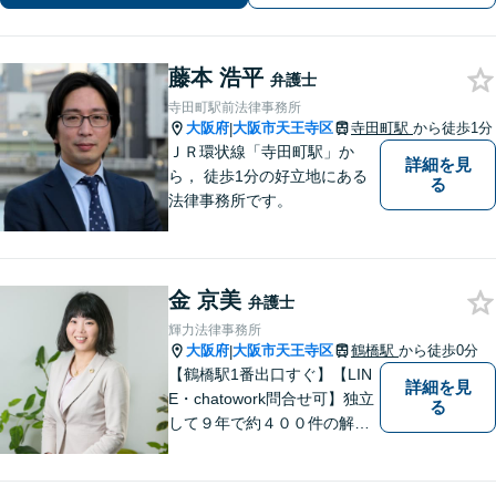
ご相談ください。
藤本 浩平
弁護士
寺田町駅前法律事務所
大阪府
大阪市天王寺区
寺田町駅
から徒歩1分
|
ＪＲ環状線「寺田町駅」か
詳細を見
ら， 徒歩1分の好立地にある
る
法律事務所です。
金 京美
弁護士
輝力法律事務所
大阪府
大阪市天王寺区
鶴橋駅
から徒歩0分
|
【鶴橋駅1番出口すぐ】【LIN
詳細を見
E・chatowork問合せ可】独立
る
して９年で約４００件の解決
実績！依頼された案件は執念
で必ず解決する！離婚・借