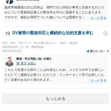
最終準備書面の主な目的は、尋問で出た内容が事実と合致するかどう
かについて客観的証拠との整合性を中心に指摘することにあります。
ですので、被告が尋問でついた嘘については指摘することが大切で
す。また、尋問でそれまで出てこなかった新しい話が出た場合でも、
事実でないとの指摘をすることも必要です。 これらの点について最終
準備書面で的確な指摘ができれば裁判所の理解も深まると思います
10
DV被害の緊急対応と継続的な法的支援を求む
が、和解のときに裁判所から開示された金額からさらに判決金額が増
えるかどうかは、裁判官の個性に依る点が大きいので、何ともいえま
#DV・暴力
#モラハラ
#生活費を渡さない
#暴行・傷害罪
せん。
#慰謝料請求したい側
#離婚協議
2026年8月4日
役にたった
2
離婚・男女問題に強い弁護士
泉 亮介
弁護士
こちらで弁護士を探すことは出来ないため，ココナラの中でお探しい
ただいてご連絡をお取りいただくか，インターネット等でお探しいた
だく必要があるかと思われます。
もっとみる