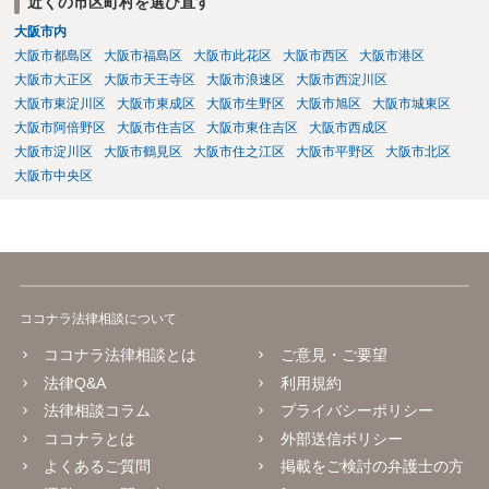
近くの市区町村を選び直す
大阪市内
大阪市都島区
大阪市福島区
大阪市此花区
大阪市西区
大阪市港区
大阪市大正区
大阪市天王寺区
大阪市浪速区
大阪市西淀川区
大阪市東淀川区
大阪市東成区
大阪市生野区
大阪市旭区
大阪市城東区
大阪市阿倍野区
大阪市住吉区
大阪市東住吉区
大阪市西成区
大阪市淀川区
大阪市鶴見区
大阪市住之江区
大阪市平野区
大阪市北区
大阪市中央区
ココナラ法律相談について
ココナラ法律相談とは
ご意見・ご要望
法律Q&A
利用規約
法律相談コラム
プライバシーポリシー
ココナラとは
外部送信ポリシー
よくあるご質問
掲載をご検討の弁護士の方