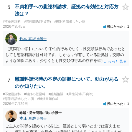
は例外的に認める扱いもありますが、かなり限定されているので一般
6
不貞相手への慰謝料請求、証拠の有効性と対応方
的ではないでしょう）。もし韓国本社がアカウント管理をしているな
法は？
ら、日本法人へ送っても「ウチでは管理していない」という回答にな
#不倫慰謝料
#異性関係(不貞等)
#慰謝料請求したい側
ります。 個人で直接他人のID情報の開示を求めても拒否されるでしょ
2026年8月5日
役にたった
1
う。
竹本 真紀
弁護士
【質問①～④】について ①性的行為でなく，性交類似行為であったと
しても慰謝料請求は可能です。しかも，保有している証拠は，交際の
ような関係にあり，少なくとも性交類似行為の存在を確実に証明でき
るものです（裏を返せば，証拠で認められる範囲でしか認めていない
ことを窺わせるものです。）。ですから，慰謝料請求を進めることで
よいと思います。 ただ．慰謝料額については，婚姻破綻に至っていな
7
慰謝料請求時の不定の証拠について。効力がある
いとして，この点を考慮されることになるかもしれません。 ②夫との
のか知りたい。
今後のことを考えて書いてもらうか否かを検討するのがよいと思いま
#不倫慰謝料
#離婚の慰謝料
#離婚協議
#異性関係(不貞等)
す。今ある証拠以上のことを証明（証明力を強めることも含む）でき
#慰謝料請求したい側
#離婚書類作成
るのであれば，前向きに検討を進めるという考え方でもよいでしょ
2026年7月29日
役にたった
1
う。慰謝料請求としては証拠として使えることが前提であり，その価
離婚・男女問題に強い弁護士
値と夫との関係との均衡のように思います。 ③行政書士に委任をして
本庄 卓磨
弁護士
いるのであれば，どのような内容の委任なのか不明ですが，その行政
書士との協議になると思います。請求するか，訴訟にするか，その点
ご主人が関係を認めている以上、証拠として弱いとまでは言えませ
の見極めや，相手方は性交類似行為は認めているのか，それさえも否
ん。 相手方が否認した場合には裁判を検討することもあり得ますが、