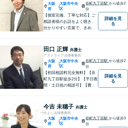
谷町九丁目駅
から徒歩2
大阪
大阪市中央
|
府
区
分
【個室完備、丁寧な対応】ご
詳細を見
相談者様のお話をよく聴き、
る
分かりやすい言葉で、きめ細
やかに対応することを心がけ
ております。相談にお越しい
ただいた方々が安心して落ち
田口 正輝
弁護士
着いてお話することができる
アストライア法律事務所
よう、完全個室をご準備して
谷町九丁目駅
から徒歩2
大阪
大阪市中央
|
おります。どうぞお気軽にご
府
区
分
相談ください。
【初回相談料完全無料】【谷
詳細を見
町九丁目駅徒歩2分】【平日夜
る
間・土日祝の相談可】【費用
分割可能】お悩みに即時対応
いたします。
今吉 未穗子
弁護士
今よし法律事務所
谷町九丁目駅
から徒歩3
大阪
大阪市中央
|
府
区
分