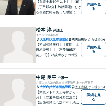
【弁護士歴10年以上】【谷町
詳細を見
九丁目駅3分】離婚問題におけ
る
る複雑に絡みあった感情に配
慮しつつ早期解決します。突
然の交通事故の保険会社との
やり取り、裁判などもサポー
松本 淳
弁護士
トさせていただきます。【初
まつ風法律事務所
回相談30分無料】【子連れ面
大阪府
大阪市浪速区
恵美須町駅
から徒歩0分
|
談可】【休日・夜間面談可】
【初回相談無料】【夜間、土
詳細を見
日相談可】【「恵美須町駅」
る
徒歩0分】相談者さまの状況や
要望を丁寧に伺い、解決の糸
口を見つけるきっかけになれ
ばと思います。 何か問題やト
ラブルに直面した際には、一
中尾 良平
弁護士
人で悩まずに相談してくださ
弁護士法人池内総合法律事務所 あべの事務所
い。
大阪府
大阪市阿倍野区
天王寺駅
から徒歩5分
|
【大阪メトロ天王寺駅から5
詳細を見
分】【交通事故分野に注力】
る
【出張相談にも対応可】地元