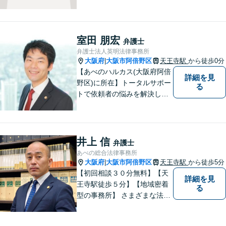
大阪市で法律問題にお困りの
方々に全力でサポートいたし
ます。個人・法人を問わず、
幅広い法律サービスを提供い
室田 朋宏
弁護士
たします。お気軽にご相談く
弁護士法人英明法律事務所
ださい。
大阪府
大阪市阿倍野区
天王寺駅
から徒歩0分
|
【あべのハルカス(大阪府阿倍
詳細を見
野区)に所在】トータルサポー
る
トで依頼者の悩みを解決しま
す。
井上 信
弁護士
あべの総合法律事務所
大阪府
大阪市阿倍野区
天王寺駅
から徒歩5分
|
【初回相談３０分無料】【天
詳細を見
王寺駅徒歩５分】【地域密着
る
型の事務所】 さまざまな法律
問題について相談者・依頼者
の立場に立って、親身に助