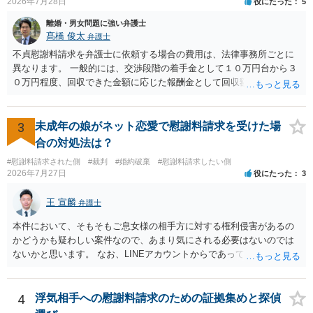
2026年7月28日
役にたった
5
離婚・男女問題に強い弁護士
髙橋 俊太
弁護士
不貞慰謝料請求を弁護士に依頼する場合の費用は、法律事務所ごとに
異なります。 一般的には、交渉段階の着手金として１０万円台から３
０万円程度、回収できた金額に応じた報酬金として回収額の１０％か
ら２０％程度が設定されていることがあります。訴訟に移行する場合
には、追加着手金や日当、実費が発生することもあります。 もっと
も、証拠が十分にあるか、相手方の住所・勤務先が分かるか、慰謝料
3
未成年の娘がネット恋愛で慰謝料請求を受けた場
額、離婚の有無、交渉で終わるか訴訟まで見込むかによって、費用は
合の対処法は？
変わり得ます。依頼前に、交渉だけの場合、訴訟になった場合、回収
#慰謝料請求された側
#裁判
#婚約破棄
#慰謝料請求したい側
できなかった場合の費用を確認しておくとよいでしょう。 弁護士選び
2026年7月27日
役にたった
3
では、不貞慰謝料案件の経験が相応にあるか、費用体系が明確か、見
通しを過度に楽観的に言い過ぎないか、質問に具体的に答えてくれる
王 宣麟
弁護士
か、連絡方法（メール、電話、弁護士直接か事務局員を介するかな
ど）や対応スピードが合うかを確認するとよいと思います。いずれに
本件において、そもそもご息女様の相手方に対する権利侵害があるの
しましても、弁護士への相談・依頼にあたっては、証拠資料、夫と相
かどうかも疑わしい案件なので、あまり気にされる必要はないのでは
手方の関係、相手方の氏名・住所等、夫婦関係への影響、離婚予定の
ないかと思います。 なお、LINEアカウントからであっても、そこに紐
有無など事実関係をよく整理して相談されることをお勧めいたしま
づけられた電話番号の開示→携帯電話会社から氏名・住所が開示され
す。
るパターンはありえるものの、本件のような精神的損害が発生したと
明確にいえないような案件において開示がなされる可能性も低いので
4
浮気相手への慰謝料請求のための証拠集めと探偵
はないかと推察します。