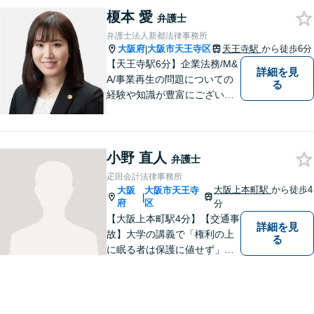
金・刑事事件など、「粘り強
榎本 愛
さ」「人間力」「交渉力」を
弁護士
駆使して依頼者様の笑顔を取
弁護士法人新都法律事務所
り戻すべく全力で取り組みま
大阪府
大阪市天王寺区
天王寺駅
から徒歩6分
|
す。
【天王寺駅6分】企業法務/M&
詳細を見
A/事業再生の問題についての
る
経験や知識が豊富にございま
す！お客様の問題解決に向け
真摯かつ柔軟に対応させてい
ただきます。お気軽にご相談
小野 直人
ください。
弁護士
疋田会計法律事務所
大阪上本町駅
から徒歩4
大阪
大阪市天王寺
|
府
区
分
【大阪上本町駅4分】【交通事
詳細を見
故】大学の講義で「権利の上
る
に眠る者は保護に値せず」と
いう言葉に出会い、権利を行
使できずにいる方々の力にな
りたいと弁護士を志しまし
た。 これまで多様なご相談に