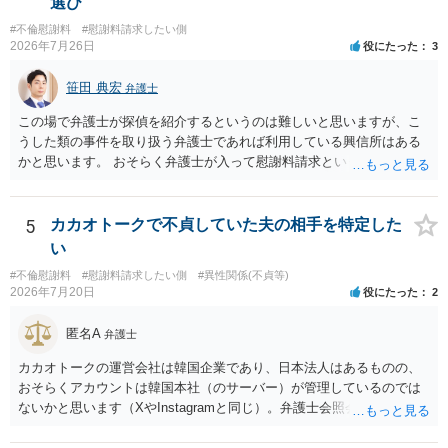
選び
#不倫慰謝料
#慰謝料請求したい側
2026年7月26日
役にたった
3
笹田 典宏
弁護士
この場で弁護士が探偵を紹介するというのは難しいと思いますが、こ
うした類の事件を取り扱う弁護士であれば利用している興信所はある
かと思います。 おそらく弁護士が入って慰謝料請求という流れになる
かと思いますので、いずれにせよ一度法律相談に行かれることをお勧
めします。
5
カカオトークで不貞していた夫の相手を特定した
い
#不倫慰謝料
#慰謝料請求したい側
#異性関係(不貞等)
2026年7月20日
役にたった
2
匿名A
弁護士
カカオトークの運営会社は韓国企業であり、日本法人はあるものの、
おそらくアカウントは韓国本社（のサーバー）が管理しているのでは
ないかと思います（XやInstagramと同じ）。弁護士会照会は日本法に
基づく制度であり、送付先は日本国内とするのが原則で、外国企業に
対する照会は基本的にできないと解されています（弁護士会によって