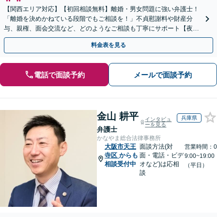
【関西エリア対応】【初回相談無料】離婚・男女問題に強い弁護士！
「離婚を決めかねている段階でもご相談を！」不貞慰謝料や財産分
与、親権、面会交流など、どのようなご相談も丁寧にサポート【夜
間・休日面談可】【WEB面談】【完全個室】
料金表を見る
電話で面談予約
メールで面談予約
金山 耕平
兵庫県
インタビュ
ーを見る
弁護士
かなやま総合法律事務所
大阪市天王
面談方法(対
営業時間：0
寺区
からも
面・電話・ビデ
9:00~19:00
相談受付中
オなど)は応相
（平日）
談