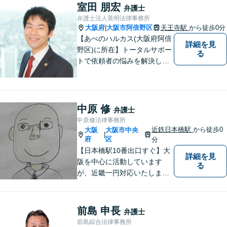
幅広い法律サービスを提供い
室田 朋宏
弁護士
たします。お気軽にご相談く
弁護士法人英明法律事務所
ださい。
大阪府
大阪市阿倍野区
天王寺駅
から徒歩0分
|
【あべのハルカス(大阪府阿倍
詳細を見
野区)に所在】トータルサポー
る
トで依頼者の悩みを解決しま
す。
中原 修
弁護士
中原修法律事務所
近鉄日本橋駅
から徒歩0
大阪
大阪市中央
|
府
区
分
【日本橋駅10番出口すぐ】大
詳細を見
阪を中心に活動しています
る
が、近畿一円対応いたしま
す。借金問題・交通事故・離
婚・相続といった身の回りの
トラブルから、刑事・詐欺、
前島 申長
弁護士
公害・行政事件まであらゆる
前島綜合法律事務所