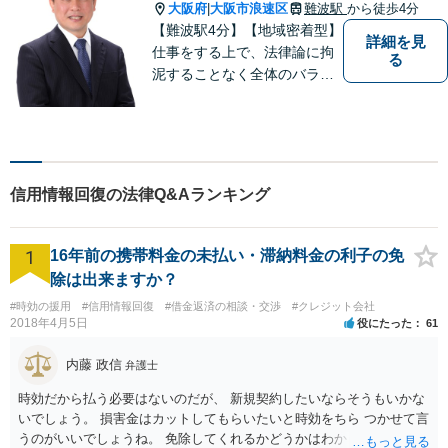
問題のご相談を承ります。小
大阪府
大阪市浪速区
難波駅
から徒歩4分
|
さな悩み事でもお気軽にお問
【難波駅4分】【地域密着型】
詳細を見
合わせください。
仕事をする上で、法律論に拘
る
泥することなく全体のバラン
ス論やどのような解決が依頼
者にとってベストかを常に考
えるように心がけています。
クライアントの話を丁寧に聞
き、意思疎通を測った上で最
信用情報回復の法律Q&Aランキング
適な解決策を提示します。
1
16年前の携帯料金の未払い・滞納料金の利子の免
除は出来ますか？
#時効の援用
#信用情報回復
#借金返済の相談・交渉
#クレジット会社
2018年4月5日
役にたった
61
内藤 政信
弁護士
時効だから払う必要はないのだが、 新規契約したいならそうもいかな
いでしょう。 損害金はカットしてもらいたいと時効をちら つかせて言
うのがいいでしょうね。 免除してくれるかどうかはわかりませんが。