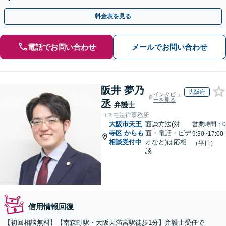
料金表を見る
電話でお問い合わせ
メールでお問い合わせ
阪井 夢乃
大阪府
インタビュ
ーを見る
丞
弁護士
コスモ法律事務所
大阪市天王
面談方法(対
営業時間：0
寺区
からも
面・電話・ビデ
9:30~17:00
相談受付中
オなど)は応相
（平日）
談
信用情報回復
【初回相談無料】【南森町駅・大阪天満宮駅徒歩1分】弁護士受任で