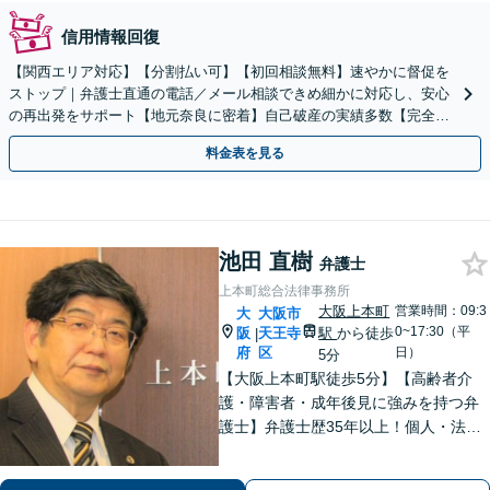
信用情報回復
【関西エリア対応】【分割払い可】【初回相談無料】速やかに督促を
ストップ｜弁護士直通の電話／メール相談できめ細かに対応し、安心
の再出発をサポート【地元奈良に密着】自己破産の実績多数【完全個
室】
料金表を見る
池田 直樹
弁護士
上本町総合法律事務所
大阪上本町
営業時間：09:3
大
大阪市
0~17:30（平
阪
天王寺
駅
から徒歩
|
府
区
日）
5分
【大阪上本町駅徒歩5分】【高齢者介
護・障害者・成年後見に強みを持つ弁
護士】弁護士歴35年以上！個人・法人
問わず、お困りごとに真摯に向き合
い、解決へと導きます。私たちが必ず