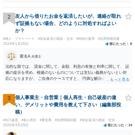
2
友人から借りたお金を返済したいが、連絡が取れ
ず証拠もない場合、どのように対処すればよい
か？
#個人・プライベート
#借金返済の相談・交渉
#時効の援用
#信用情報回復
2024年1月28日
役にたった
8
匿名A
弁護士
法的な面では、 貸金に関して、金額、利息の有無と利率に関して、 証
拠の提示を求め、根拠のないものについては支払い義務がないとい対
応になりますが、 ご自身のケースですと、 円満な解決のため、一定程
度譲歩することもありうるかと思います（譲歩すべきと言っているわ
けではありません）。 何某かの主張をされた場合、あらためて弁護士
に相談されるという形でよいかと思います。
3
個人事業主・自営業｜個人再生・自己破産の違
い、デメリットや費用を教えて下さい（編集部投
稿）
#自己破産
#個人再生
#運送業
#信用情報回復
#借金返済の相談・交渉
2020年4月29日
役にたった
14