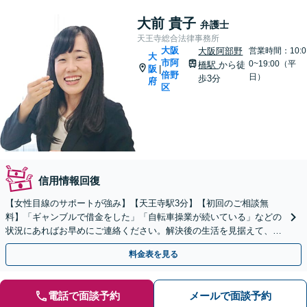
大前 貴子
弁護士
天王寺総合法律事務所
大阪
大阪阿部野
営業時間：10:0
大
市阿
0~19:00（平
橋駅
から徒
阪
|
倍野
日）
歩3分
府
区
信用情報回復
【女性目線のサポートが強み】【天王寺駅3分】【初回のご相談無
料】「ギャンブルで借金をした」「自転車操業が続いている」などの
状況にあればお早めにご連絡ください。解決後の生活を見据えて、立
て直しをサポート【電話・WEB面談可能】
料金表を見る
電話で面談予約
メールで面談予約