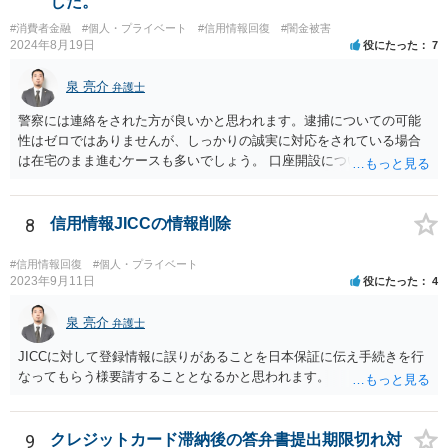
した。
#消費者金融
#個人・プライベート
#信用情報回復
#闇金被害
2024年8月19日
役にたった
7
泉 亮介
弁護士
警察には連絡をされた方が良いかと思われます。逮捕についての可能
性はゼロではありませんが、しっかりの誠実に対応をされている場合
は在宅のまま進むケースも多いでしょう。 口座開設については銀行等
の対応次第ですが、凍結された名義と同名義の口座開設については断
られるケースも多いかと思われます。
8
信用情報JICCの情報削除
#信用情報回復
#個人・プライベート
2023年9月11日
役にたった
4
泉 亮介
弁護士
JICCに対して登録情報に誤りがあることを日本保証に伝え手続きを行
なってもらう様要請することとなるかと思われます。
9
クレジットカード滞納後の答弁書提出期限切れ対