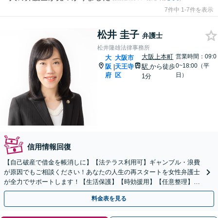
7件中 1-7件を表示
松井 圭子
弁護士
松井隆雄法律事務所
大阪上本町
営業時間：09:0
大
大阪市
0~18:00（平
阪
天王寺
駅
から徒歩
|
府
区
日）
1分
信用情報回復
【自己破産で借金を帳消しに】【法テラス利用可】ギャンブル・浪費
が原因でもご相談ください！あなたの人生の再スタートを女性弁護士
が全力でサポートします！【生活保護】【時効援用】【任意整理】
【個人再生】
料金表を見る