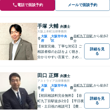
電話で面談予約
メールで面談予約
手塚 大輔
弁護士
大阪上本町法律事務所
谷町九丁目駅
から徒歩2
大阪
大阪市中央
|
府
区
分
【個室完備、丁寧な対応】ご
詳細を見
相談者様のお話をよく聴き、
る
分かりやすい言葉で、きめ細
やかに対応することを心がけ
ております。相談にお越しい
ただいた方々が安心して落ち
田口 正輝
弁護士
着いてお話することができる
アストライア法律事務所
よう、完全個室をご準備して
谷町九丁目駅
から徒歩2
大阪
大阪市中央
|
おります。どうぞお気軽にご
府
区
分
相談ください。
【初回相談料完全無料】【谷
詳細を見
町九丁目駅徒歩2分】【平日夜
る
間・土日祝の相談可】【費用