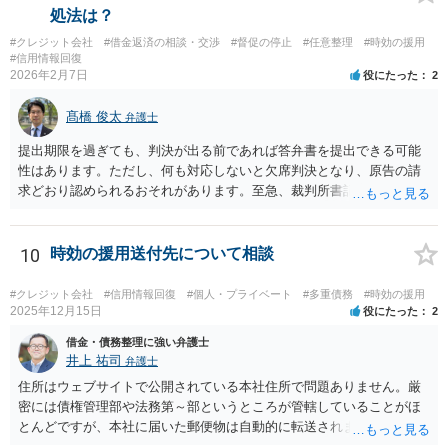
処法は？
#クレジット会社
#借金返済の相談・交渉
#督促の停止
#任意整理
#時効の援用
#信用情報回復
2026年2月7日
役にたった
2
髙橋 俊太
弁護士
提出期限を過ぎても、判決が出る前であれば答弁書を提出できる可能
性はあります。ただし、何も対応しないと欠席判決となり、原告の請
求どおり認められるおそれがあります。至急、裁判所書記官に連絡し
現状を確認のうえ、遅れてでも答弁書を提出した方がよいでしょう。
10
時効の援用送付先について相談
#クレジット会社
#信用情報回復
#個人・プライベート
#多重債務
#時効の援用
2025年12月15日
役にたった
2
借金・債務整理に強い弁護士
井上 祐司
弁護士
住所はウェブサイトで公開されている本社住所で問題ありません。厳
密には債権管理部や法務第～部というところが管轄していることがほ
とんどですが、本社に届いた郵便物は自動的に転送されます。 内容証
明郵便の場合、法人が相手方の場合はその代表者名を宛先に加えて記