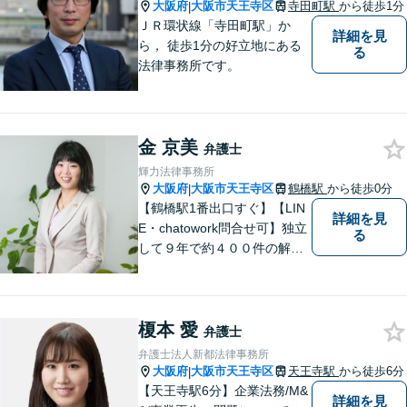
大阪府
大阪市天王寺区
寺田町駅
から徒歩1分
|
ＪＲ環状線「寺田町駅」か
詳細を見
ら， 徒歩1分の好立地にある
る
法律事務所です。
金 京美
弁護士
輝力法律事務所
大阪府
大阪市天王寺区
鶴橋駅
から徒歩0分
|
【鶴橋駅1番出口すぐ】【LIN
詳細を見
E・chatowork問合せ可】独立
る
して９年で約４００件の解決
実績！依頼された案件は執念
で必ず解決する！離婚・借
金・刑事事件など、「粘り強
榎本 愛
さ」「人間力」「交渉力」を
弁護士
駆使して依頼者様の笑顔を取
弁護士法人新都法律事務所
り戻すべく全力で取り組みま
大阪府
大阪市天王寺区
天王寺駅
から徒歩6分
|
す。
【天王寺駅6分】企業法務/M&
詳細を見