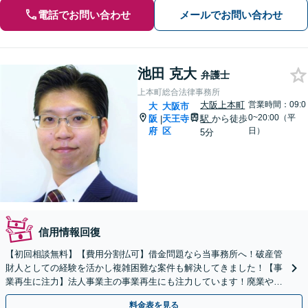
電話でお問い合わせ
メールでお問い合わせ
池田 克大
弁護士
上本町総合法律事務所
大阪上本町
営業時間：09:0
大
大阪市
0~20:00（平
阪
天王寺
駅
から徒歩
|
府
区
日）
5分
信用情報回復
【初回相談無料】【費用分割払可】借金問題なら当事務所へ！破産管
財人としての経験を活かし複雑困難な案件も解決してきました！【事
業再生に注力】法人事業主の事業再生にも注力しています！廃業や破
産をお考えの際も最善の方法をご提案します。
料金表を見る