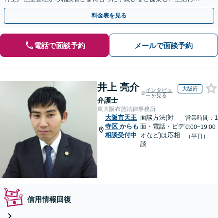
に向けて全力でサポートします【完全個室】
料金表を見る
電話で面談予約
メールで面談予約
井上 亮介
大阪府
インタビュ
ーを見る
弁護士
東大阪布施法律事務所
大阪市天王
面談方法(対
営業時間：1
寺区
からも
面・電話・ビデ
0:00~19:00
相談受付中
オなど)は応相
（平日）
談
信用情報回復