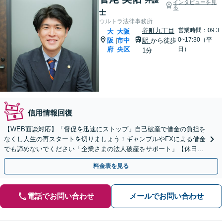
インタビューを見
る
士
ウルトラ法律事務所
谷町九丁目
営業時間：09:3
大
大阪
0~17:30（平
阪
市中
駅
から徒歩
|
府
央区
日）
1分
信用情報回復
【WEB面談対応】「督促を迅速にストップ」自己破産で借金の負担を
なくし人生の再スタートを切りましょう！ギャンブルやFXによる借金
でも諦めないでください「企業さまの法人破産をサポート」【休日夜
間相談可】【上本町から徒歩10秒】
料金表を見る
電話でお問い合わせ
メールでお問い合わせ