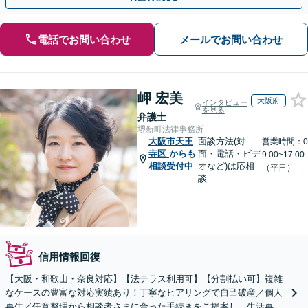
電話でお問い合わせ
メールでお問い合わせ
岬 宏美
大阪府
インタビュー
を見る
弁護士
堺新町法律事務所
大阪市天王
面談方法(対
営業時間：0
寺区
からも
面・電話・ビデ
9:00~17:00
相談受付中
オなど)は応相
（平日）
談
信用情報回復
【大阪・和歌山・奈良対応】【法テラス利用可】【分割払い可】複雑
なケースの豊富な対応実績あり！丁寧なヒアリングで自己破産／個人
再生／任意整理から相談者さまに合った手続きをご提案し、生活再建