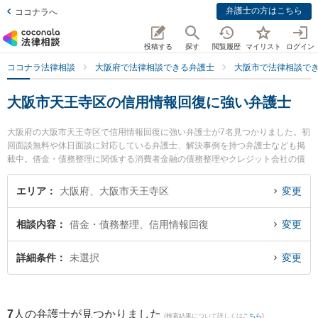
弁護士の方はこちら
ココナラへ
投稿する
探す
閲覧履歴
マイリスト
ログイン
ココナラ法律相談
大阪府で法律相談できる弁護士
大阪市で法律相談で
大阪市天王寺区の信用情報回復に強い弁護士
大阪府の大阪市天王寺区で信用情報回復に強い弁護士が7名見つかりました。初
回面談無料や休日面談に対応している弁護士、解決事例を持つ弁護士なども掲
載中。借金・債務整理に関係する消費者金融の債務整理やクレジット会社の債
務整理、リボ払いの債務整理等の細かな分野での絞り込み検索もでき便利で
す。特に松井隆雄法律事務所の松井 圭子弁護士や上本町総合法律事務所の池田
エリア
大阪府、大阪市天王寺区
変更
克大弁護士、上本町総合法律事務所の池田 直樹弁護士のプロフィール情報や弁
護士費用、強みなどが注目されています。『大阪市天王寺区で土日や夜間に発
相談内容
借金・債務整理、信用情報回復
変更
生した信用情報回復のトラブルを今すぐに弁護士に相談したい』『信用情報回
復のトラブル解決の実績豊富な近くの弁護士を検索したい』『初回相談無料で
信用情報回復を法律相談できる大阪市天王寺区内の弁護士に相談予約したい』
詳細条件
未選択
変更
などでお困りの相談者さんにおすすめです。
7
人の弁護士が見つかりました
(検索結果について詳しくは
こちら
)