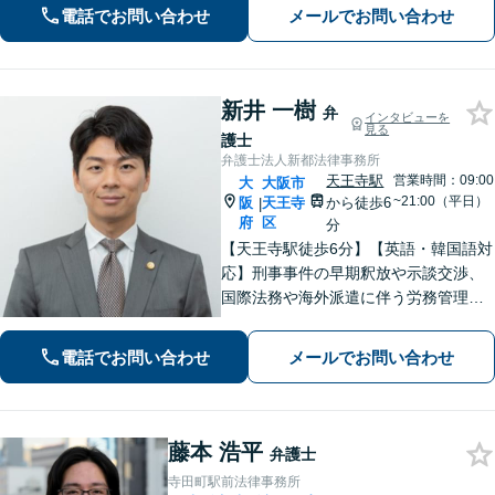
あなたの力になりますので、お気軽に
電話でお問い合わせ
メールでお問い合わせ
ご相談ください。
新井 一樹
弁
インタビューを
見る
護士
弁護士法人新都法律事務所
天王寺駅
営業時間：09:00
大
大阪市
~21:00（平日）
阪
天王寺
から徒歩6
|
府
区
分
【天王寺駅徒歩6分】【英語・韓国語対
応】刑事事件の早期釈放や示談交渉、
国際法務や海外派遣に伴う労務管理、
相続トラブル、離婚・男女問題などは
お任せください。法律のプロフェッシ
電話でお問い合わせ
メールでお問い合わせ
ョナルが、途を切り拓くお手伝いを致
します。【夜間・休日面談可】【完全
個室】
藤本 浩平
弁護士
寺田町駅前法律事務所