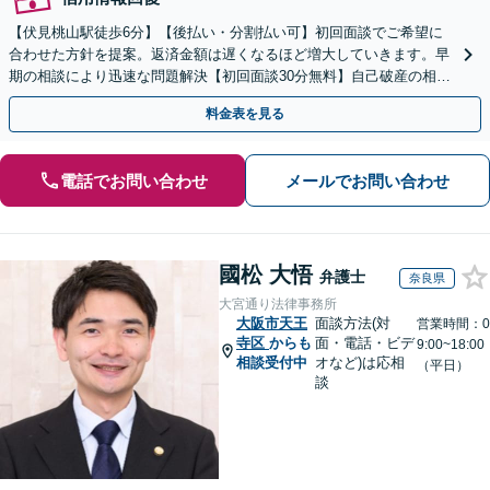
【伏見桃山駅徒歩6分】【後払い・分割払い可】初回面談でご希望に
合わせた方針を提案。返済金額は遅くなるほど増大していきます。早
期の相談により迅速な問題解決【初回面談30分無料】自己破産の相談
や、自宅や愛車を残したい方もお任せください。
料金表を見る
電話でお問い合わせ
メールでお問い合わせ
國松 大悟
弁護士
奈良県
大宮通り法律事務所
大阪市天王
面談方法(対
営業時間：0
寺区
からも
面・電話・ビデ
9:00~18:00
相談受付中
オなど)は応相
（平日）
談