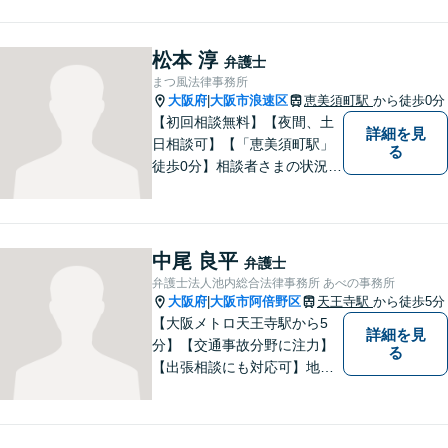
分割可能】お悩みに即時対応
いたします。
松本 淳
弁護士
まつ風法律事務所
大阪府
大阪市浪速区
恵美須町駅
から徒歩0分
|
【初回相談無料】【夜間、土
詳細を見
日相談可】【「恵美須町駅」
る
徒歩0分】相談者さまの状況や
要望を丁寧に伺い、解決の糸
口を見つけるきっかけになれ
ばと思います。 何か問題やト
ラブルに直面した際には、一
中尾 良平
弁護士
人で悩まずに相談してくださ
弁護士法人池内総合法律事務所 あべの事務所
い。
大阪府
大阪市阿倍野区
天王寺駅
から徒歩5分
|
【大阪メトロ天王寺駅から5
詳細を見
分】【交通事故分野に注力】
る
【出張相談にも対応可】地元
大阪市で法律問題にお困りの
方々に全力でサポートいたし
ます。個人・法人を問わず、