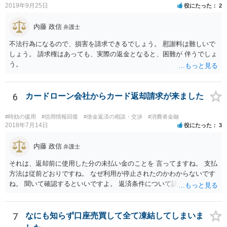
と思います（個人破産で破産費用も確保できている場合の例示なの
2019年9月25日
役にたった
2
借金の理由が問われ，場合によっては破産が認められない。 ・所有し
で、法人や積み立てが必要な場合はまた変わります。）
ている財産（２０万円以上の価値があるもの）は，原則として保持で
内藤 政信
きない。 【③の回答】 ３０万円～６０万円程度かと思います。 弁護
弁護士
士費用は分割で支払うことができる場合も多いので，弁護士と相談し
不法行為になるので、損害を請求できるでしょう。 慰謝料は難しいで
て支払いのスケジュールを決めます。 なお，ご依頼後は借金を返済す
しょう。 請求権はあっても、実際の返金となると、困難が 伴うでしょ
る必要はなくなるため，借金の返済に充てていた分を弁護士費用に充
う。
てることが可能です。 【④の回答】 手続上の注意点が多いため，ご自
身で進めることは相当難しく，リスクも伴います。 滞納が続くと訴訟
を起こされることもあり得るため，お早めに弁護士にご依頼されるこ
6
カードローン会社からカード返却請求が来ました
とをお勧めします。
#時効の援用
#信用情報回復
#借金返済の相談・交渉
#消費者金融
2018年7月14日
役にたった
3
内藤 政信
弁護士
それは、返却前に使用した分の未払い金のことを 言ってますね。 支払
方法は従前どおりですね。 なぜ利用が停止されたのかわからないです
ね。 聞いて確認するといいですよ。 返済条件について話し合う事は当
然にできます。
7
なにも知らず口座売買して全て凍結してしまいま