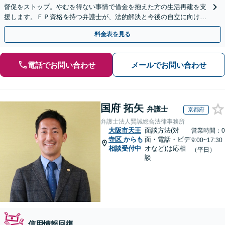
督促をストップ。やむを得ない事情で借金を抱えた方の生活再建を支
援します。ＦＰ資格を持つ弁護士が、法的解決と今後の自立に向けた
アドバイスで根本解決へ導きます。
料金表を見る
電話でお問い合わせ
メールでお問い合わせ
国府 拓矢
弁護士
京都府
弁護士法人賢誠総合法律事務所
大阪市天王
面談方法(対
営業時間：0
寺区
からも
面・電話・ビデ
9:00~17:30
相談受付中
オなど)は応相
（平日）
談
信用情報回復