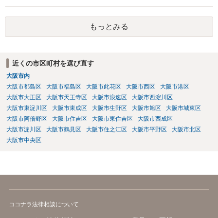
すのが通例です。 なお、信用情報において三井住友カード株式会社が
債権者として表示されていればそこへ送るのが正解だとは思います
もっとみる
が、同社が貸付や立替によって取得した債権は完全子会社であるSMB
Cコンシューマーファイナンス株式会社が保有・管理していることが通
常です。念のため当時の担当部署に確認しておいた方がよいかもしれ
ません。
近くの市区町村を選び直す
大阪市内
大阪市都島区
大阪市福島区
大阪市此花区
大阪市西区
大阪市港区
大阪市大正区
大阪市天王寺区
大阪市浪速区
大阪市西淀川区
大阪市東淀川区
大阪市東成区
大阪市生野区
大阪市旭区
大阪市城東区
大阪市阿倍野区
大阪市住吉区
大阪市東住吉区
大阪市西成区
大阪市淀川区
大阪市鶴見区
大阪市住之江区
大阪市平野区
大阪市北区
大阪市中央区
ココナラ法律相談について