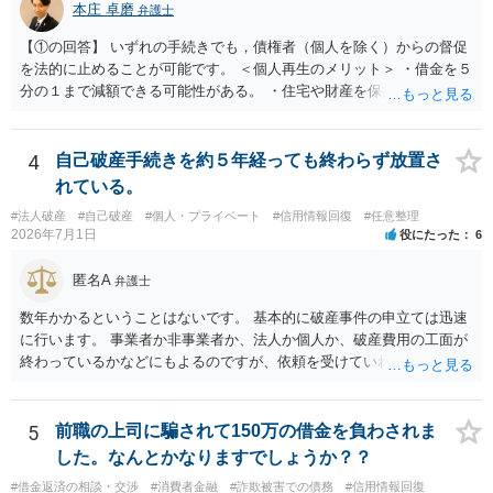
本庄 卓磨
弁護士
【①の回答】 いずれの手続きでも，債権者（個人を除く）からの督促
を法的に止めることが可能です。 ＜個人再生のメリット＞ ・借金を５
分の１まで減額できる可能性がある。 ・住宅や財産を保持できる（た
だし，条件あり）。 ・借金の理由は問われない。 ・自己破産よりも心
理的抵抗が小さい（個人差あり）。 ＜自己破産のメリット＞ ・税金等
の滞納分を除き，借金を返済する必要がなくなる。 【②の回答】 ・個
4
自己破産手続きを約５年経っても終わらず放置さ
人再生・破産ともに，信用情報に事故情報（いわゆるブラックリス
れている。
ト）として登録されますので，５年～１０年ほどは新たに借金をする
#法人破産
#自己破産
#個人・プライベート
#信用情報回復
#任意整理
ことはできません。また，住宅や店舗を借りる際，保証会社の審査も
2026年7月1日
役にたった
6
通らなくなるため，保証人を立てて契約する必要がある場合がありま
す。 ・ご家族名義の財産を処分する必要はありません。 ・個人再生・
匿名A
弁護士
破産ともに，返済が困難な状況に陥っている以上，事業継続は難しい
場合が多いです。もっとも，手続き終了後，新たに事業を行うことは
数年かかるということはないです。 基本的に破産事件の申立ては迅速
できます。 ・個人再生・破産ともに，裁判所で手続きを進める際に官
に行います。 事業者か非事業者か、法人か個人か、破産費用の工面が
報に掲載されます。そのため，第三者に知られる可能性はゼロではあ
終わっているかなどにもよるのですが、依頼を受けていれば責任が発
りませんが，官報をチェックしている人はほとんどいないと思われる
生してきますので、 早急の申立てを目指します。１年を過ぎるなら危
ため，知られる可能性は低いと思います。なお，戸籍などに載るので
険信号・異常信号と思って頂いて結構です。 もし、新しく依頼をされ
はないかと心配される方がおられますが，そのようなことはありませ
る場合は、 スケジュール感を確認してみてください。 ①●月●日受任
5
前職の上司に騙されて150万の借金を負わされま
ん。 ＜個人再生のデメリット＞ ・借金が減額されるとはいえ，３年～
通知発送→②１～２か月で返答かえってくる。報告書作成しはじめる
した。なんとかなりますでしょうか？？
５年間は返済を継続する必要がある。 ・所有している財産の価値が大
→③さらに１カ月程度をめどに裁判所に破産申立て など教えてくれる
きい場合，借金が減らない場合がある。 ＜自己破産のデメリット＞ ・
#借金返済の相談・交渉
#消費者金融
#詐欺被害での債務
#信用情報回復