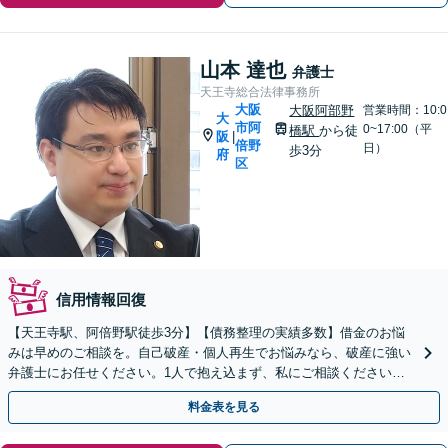
山本 達也
弁護士
天王寺総合法律事務所
大阪
大阪阿部野
営業時間：10:0
大
市阿
0~17:00（平
橋駅
から徒
阪
|
倍野
日）
歩3分
府
区
信用情報回復
【天王寺駅、阿倍野駅徒歩3分】【債務整理の実績多数】借金のお悩
みは早めのご相談を。自己破産・個人再生でお悩みなら、破産に強い
弁護士にお任せください。1人で抱え込まず、私にご相談ください。
【初回相談無料】【夜間休日対応可】
料金表を見る