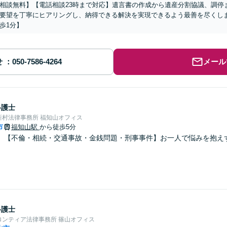
相談無料】【電話相談23時まで対応】遺言書の作成から遺産分割協議、調停
要望を丁寧にヒアリングし、納得できる解決を実現できるよう最善を尽くし
歩1分】
せ
メール
弁護士
新村法律事務所 福知山オフィス
市
福知山駅
から徒歩5分
】【不倫・相続・交通事故・金銭問題・刑事事件】お一人で悩みを抱え
弁護士
ロンティア法律事務所 篠山オフィス