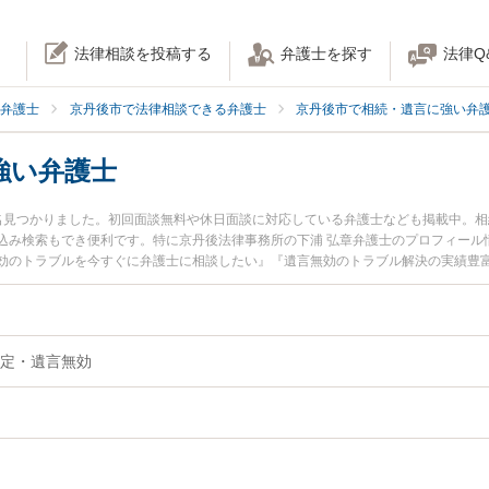
法律相談を投稿する
弁護士を探す
法律Q
弁護士
京丹後市で法律相談できる弁護士
京丹後市で相続・遺言に強い弁
強い弁護士
名見つかりました。初回面談無料や休日面談に対応している弁護士なども掲載中。
込み検索もでき便利です。特に京丹後法律事務所の下浦 弘章弁護士のプロフィール
効のトラブルを今すぐに弁護士に相談したい』『遺言無効のトラブル解決の実績豊
士に相談予約したい』などでお困りの相談者さんにおすすめです。
定・遺言無効