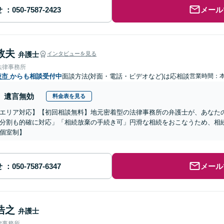
せ
メール
敦夫
弁護士
インタビューを見る
法律事務所
後市
からも相談受付中
面談方法(対面・電話・ビデオなど)は応相談
営業時間：
遺言無効
料金表を見る
エリア対応】【初回相談無料】地元密着型の法律事務所の弁護士が、あなた
分割も的確に対応」「相続放棄の手続き可」円滑な相続をおこなうため、相
個室制】
せ
メール
浩之
弁護士
律事務所