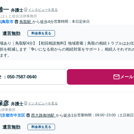
雄一
弁護士
インタビューを見る
人はくと総合法律事務所
県
鳥取市
鳥取駅
から徒歩4分
営業時間：本日定休日
|
遺言無効
料金表を見る
場あり｜鳥取駅4分】【初回相談無料】地域密着｜鳥取の相続トラブルはお
担を軽減します「争いになる前からの相続対策をサポート」相続人それぞれ
ます。
せ
メール
保彦
弁護士
インタビューを見る
法律事務所
府
京都市中京区
西大路御池駅
から徒歩1分
営業時間：09:00~23:00（土日祝
|
遺言無効
料金表を見る