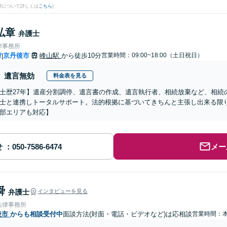
果について詳しくは
こちら
)
弘章
弁護士
律事務所
府
京丹後市
峰山駅
から徒歩10分
営業時間：09:00~18:00（土日祝日）
|
遺言無効
料金表を見る
士歴27年】遺産分割調停、遺言書の作成、遺言執行者、相続放棄など、相続
士と連携しトータルサポート。法的根拠に基づいてきちんと主張し出来る限
部エリアも対応】
せ
メー
舜
弁護士
インタビューを見る
法律事務所
後市
からも相談受付中
面談方法(対面・電話・ビデオなど)は応相談
営業時間：