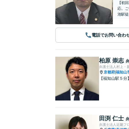
【初回
応。ご
池駅徒
電話でお問い合わ
柏原 崇志
弁護士法人村上・
京都府
福知山
|
【福知山駅５分
田渕 仁士
弁護士法人近畿フ