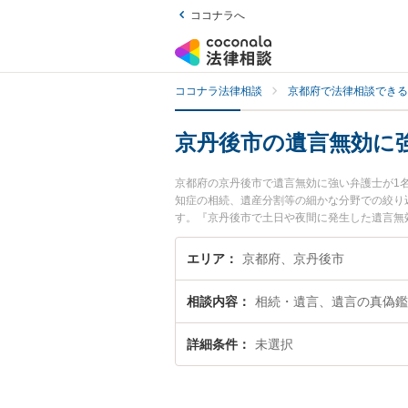
ココナラへ
ココナラ法律相談
京都府で法律相談できる
京丹後市の遺言無効に
京都府の京丹後市で遺言無効に強い弁護士が1
知症の相続、遺産分割等の細かな分野での絞り
す。『京丹後市で土日や夜間に発生した遺言無
で遺言無効を法律相談できる京丹後市内の弁護
エリア
京都府、京丹後市
相談内容
相続・遺言、遺言の真偽鑑
詳細条件
未選択