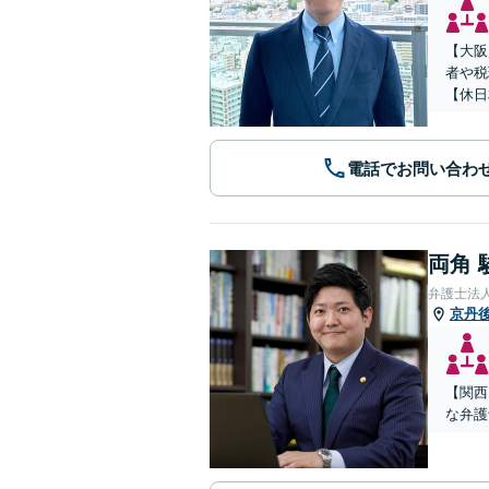
【大阪
者や税
【休日
電話でお問い合わ
両角 
弁護士法
京丹
【関西
な弁護