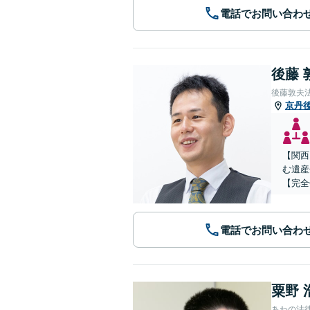
電話でお問い合わ
後藤 
後藤敦夫
京丹
【関西
む遺産
【完全
電話でお問い合わ
粟野 
あわの法