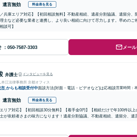
遺言無効
料金表を見る
／兵庫エリア対応】【初回相談無料】不動産相続、遺産分割協議、遺留分、
理士など必要な業者と連携し、より良い相続に向けて尽力します。早めのご
相談可】
せ
メール
駿
弁護士
インタビューを見る
人本江法律事務所 京都オフィス
後市
からも相談受付中
面談方法(対面・電話・ビデオなど)は応相談
営業時間：
遺言無効
料金表を見る
エリア対応】【初回相談30分無料】【着手金0円】【相続だけで年100件以
士が依頼者さまの味方になります！遺産分割協議、不動産相続、遺留分、遺