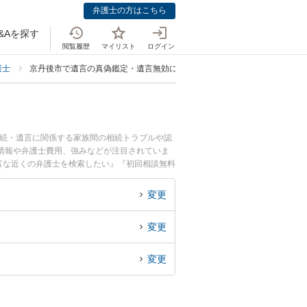
弁護士の方はこちら
&Aを探す
閲覧履歴
マイリスト
ログイン
護士
京丹後市で遺言の真偽鑑定・遺言無効に強い弁護士
相続・遺言に関係する家族間の相続トラブルや認
情報や弁護士費用、強みなどが注目されていま
富な近くの弁護士を検索したい』『初回相談無料
変更
変更
変更