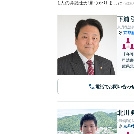
1
人の弁護士が見つかりました
(検索結
下浦 
京丹後法
京都
【弁護
司法書
庫県北
電話でお問い合わ
北川 
姫路駅前
京丹