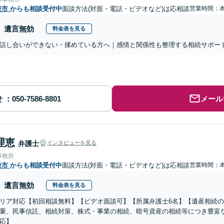
後市
からも相談受付中
面談方法(対面・電話・ビデオなど)は応相談
営業時間：
遺言無効
料金表を見る
話し合いができない・揉めている方へ｜感情と関係性も整理する相続サポー
せ
メール
理恵
弁護士
インタビューを見る
事務所
後市
からも相談受付中
面談方法(対面・電話・ビデオなど)は応相談
営業時間：
遺言無効
料金表を見る
リア対応【初回相談無料】【ビデオ面談可】【所属弁護士6名】【遺産相続
棄、民事信託、相続対策、株式・事業の相続、暗号資産の相続等につき豊富
応】