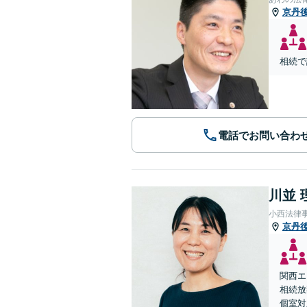
京丹
相続で
電話でお問い合わ
川並 
小西法律
京丹
関西エ
相続放
個室対