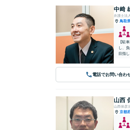
中﨑 
弁護士法
鳥取
【駐車
し、負
目指し
電話でお問い合わ
山西 
山西保彦
京都