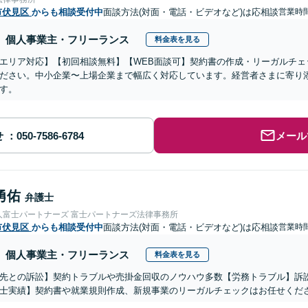
市伏見区
からも相談受付中
面談方法(対面・電話・ビデオなど)は応相談
営業時間
個人事業主・フリーランス
料金表を見る
エリア対応】【初回相談無料】【WEB面談可】契約書の作成・リーガルチェ
ださい。中小企業〜上場企業まで幅広く対応しています。経営者さまに寄り
す。
せ
メール
勇佑
弁護士
人富士パートナーズ 富士パートナーズ法律事務所
市伏見区
からも相談受付中
面談方法(対面・電話・ビデオなど)は応相談
営業時間
個人事業主・フリーランス
料金表を見る
先との訴訟】契約トラブルや売掛金回収のノウハウ多数【労務トラブル】訴
士実績】契約書や就業規則作成、新規事業のリーガルチェックはお任せくだ