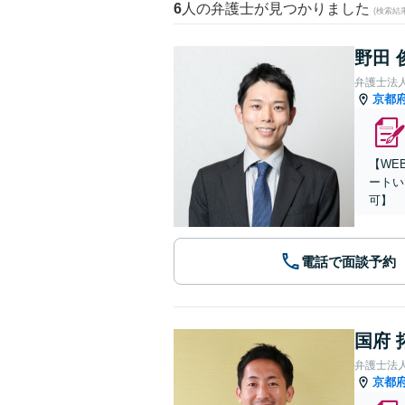
6
人の弁護士が見つかりました
(検索結
野田 
弁護士法
京都
【WE
ートい
可】
電話で面談予約
国府 
弁護士法
京都