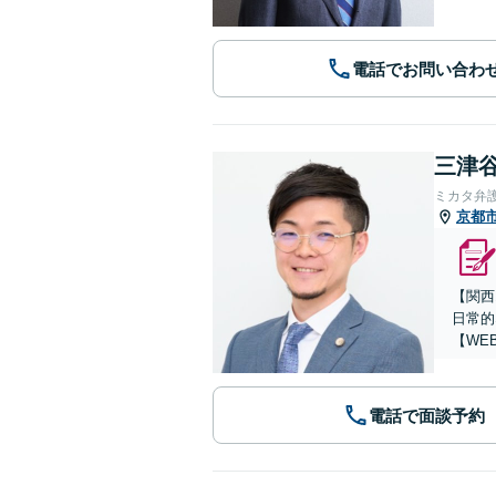
電話でお問い合わ
三津谷
ミカタ弁
京都
【関西
日常的
【WE
電話で面談予約