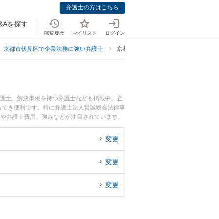
弁護士の方はこちら
&Aを探す
閲覧履歴
マイリスト
ログイン
京都市伏見区で企業法務に強い弁護士
京都市伏見区で個人事業主・フリーラ
弁護士、解決事例を持つ弁護士なども掲載中。企
もでき便利です。特に弁護士法人賢誠総合法律事
報や弁護士費用、強みなどが注目されています。
リーランスのトラブル解決の実績豊富な近くの弁
どでお困りの相談者さんにおすすめです。
変更
変更
変更