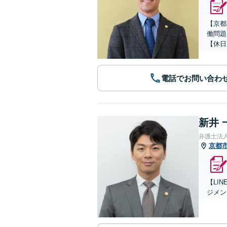
【京都
働問題
【休日
電話でお問い合わ
新井 
弁護士法
京都
【LI
ジメン