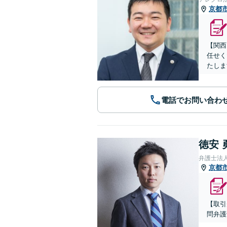
京都
【関西
任せく
たしま
電話でお問い合わ
徳安 
弁護士法
京都
【取引
問弁護