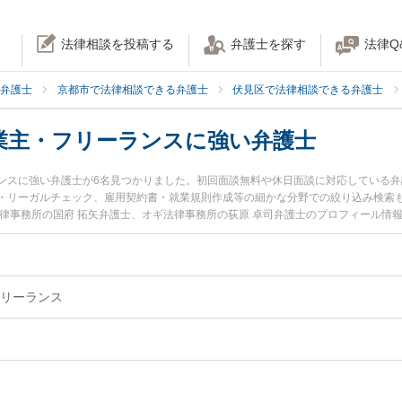
法律相談を投稿する
弁護士を探す
法律Q
弁護士
京都市で法律相談できる弁護士
伏見区で法律相談できる弁護士
業主・フリーランスに強い弁護士
ンスに強い弁護士が6名見つかりました。初回面談無料や休日面談に対応している
・リーガルチェック、雇用契約書・就業規則作成等の細かな分野での絞り込み検索
法律事務所の国府 拓矢弁護士、オギ法律事務所の荻原 卓司弁護士のプロフィール情
業主・フリーランスのトラブルを今すぐに弁護士に相談したい』『個人事業主・フ
主・フリーランスを法律相談できる京都市伏見区内の弁護士に相談予約したい』な
リーランス