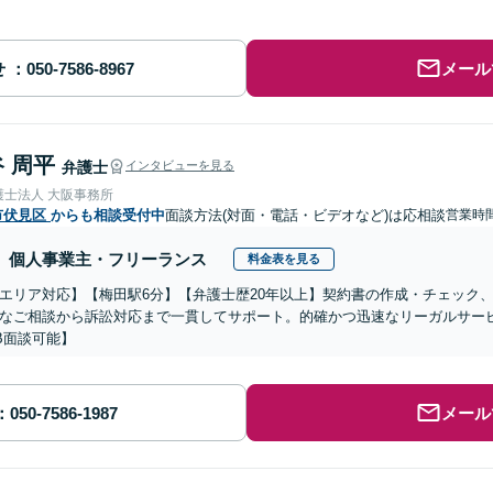
せ
メール
 周平
弁護士
インタビューを見る
護士法人 大阪事務所
市伏見区
からも相談受付中
面談方法(対面・電話・ビデオなど)は応相談
営業時間
個人事業主・フリーランス
料金表を見る
エリア対応】【梅田駅6分】【弁護士歴20年以上】契約書の作成・チェック
なご相談から訴訟対応まで一貫してサポート。的確かつ迅速なリーガルサー
B面談可能】
メール