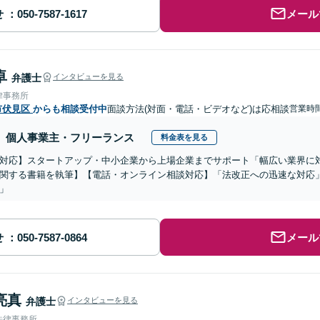
せ
メール
卓
弁護士
インタビューを見る
律事務所
市伏見区
からも相談受付中
面談方法(対面・電話・ビデオなど)は応相談
営業時間
個人事業主・フリーランス
料金表を見る
対応】スタートアップ・中小企業から上場企業までサポート「幅広い業界に
関する書籍を執筆】【電話・オンライン相談対応】「法改正への迅速な対応
」
せ
メール
亮真
弁護士
インタビューを見る
法律事務所