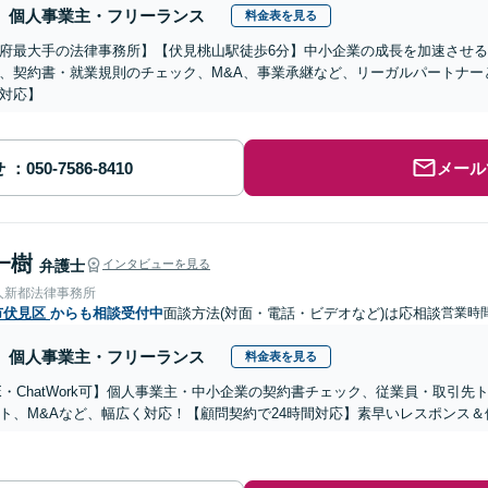
個人事業主・フリーランス
料金表を見る
府最大手の法律事務所】【伏見桃山駅徒歩6分】中小企業の成長を加速させ
、契約書・就業規則のチェック、M&A、事業承継など、リーガルパートナー
対応】
せ
メール
一樹
弁護士
インタビューを見る
人新都法律事務所
市伏見区
からも相談受付中
面談方法(対面・電話・ビデオなど)は応相談
営業時間
個人事業主・フリーランス
料金表を見る
NE・ChatWork可】個人事業主・中小企業の契約書チェック、従業員・取引
ト、M&Aなど、幅広く対応！【顧問契約で24時間対応】素早いレスポンス