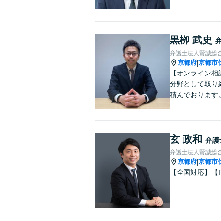
黒栁 武史
弁護士法人賢誠総
京都府
京都市
|
【オンライン相
分野として取り
積んでおります
玄 政和
弁護
弁護士法人賢誠総
京都府
京都市
|
【全国対応】【