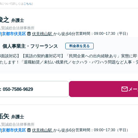
果について詳しくは
こちら
)
俊之
弁護士
人賢誠総合法律事務所
府
京都市伏見区
伏見桃山駅
から徒歩6分
営業時間：09:00~17:30（平日）
|
個人事業主・フリーランス
料金表を見る
B面談対応】【英語の契約書対応可】「民間企業への出向経験あり」実態に即
たします！「退職勧奨／未払い残業代／セクハラ・パワハラ問題など人事・
メー
拓矢
弁護士
人賢誠総合法律事務所
府
京都市伏見区
伏見桃山駅
から徒歩6分
営業時間：09:00~17:30（平日）
|