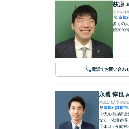
荻原 
オギ法律
京都
多くの人
績2000
電話でお問い合わ
永禮 惇也
弁護士法人賢誠総
京都府
京都市
|
【伏見桃山駅徒
なく、依頼者様
【休日・夜間対