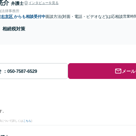
亮介
弁護士
インタビューを見る
施法律事務所
市右京区
からも相談受付中
面談方法(対面・電話・ビデオなど)は応相談
営業時間
相続税対策
せ
メール
す。
果について詳しくは
こちら
)