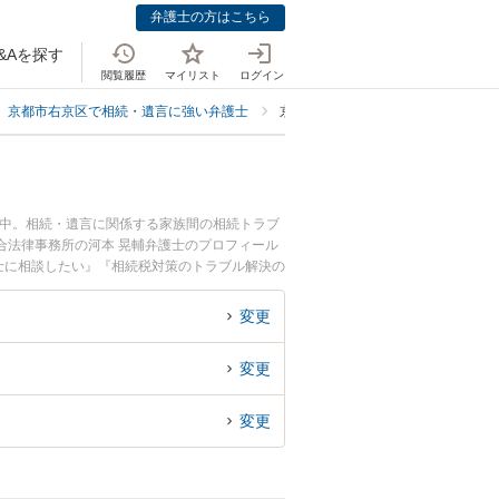
弁護士の方はこちら
&Aを探す
閲覧履歴
マイリスト
ログイン
京都市右京区で相続・遺言に強い弁護士
京都市右京区で相続税対策に強い弁
載中。相続・遺言に関係する家族間の相続トラブ
合法律事務所の河本 晃輔弁護士のプロフィール
士に相談したい』『相続税対策のトラブル解決の
』などでお困りの相談者さんにおすすめです。
変更
変更
変更