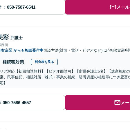
せ
メール
美彩
弁護士
事務所
市右京区
からも相談受付中
面談方法(対面・電話・ビデオなど)は応相談
営業時
相続税対策
料金表を見る
リア対応【初回相談無料】【ビデオ面談可】【所属弁護士6名】【遺産相続
棄、民事信託、相続対策、株式・事業の相続、暗号資産の相続等につき豊富
応】
メー