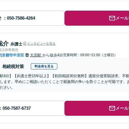
せ
メール
聡介
弁護士
インタビューを見る
都法律事務所
府
京都市中京区
大宮駅
から徒歩4分
営業時間：09:00~21:00（土曜日）
|
相続税対策
料金表を見る
駅4分】【弁護士歴15年以上】【初回相談30分無料】遺留分侵害額請求、不
します。早めにご相談いただくことで親族間の争いを防ぐことが可能です。
ださい。
メール