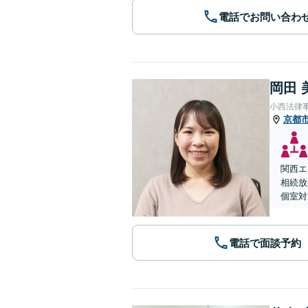
電話でお問い合わ
岡田 
小西法律
京都
関西エ
相続放
個室対
電話で面談予約