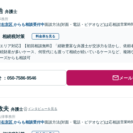
浩
弁護士
事務所
市右京区
からも相談受付中
面談方法(対面・電話・ビデオなど)は応相談
営業時
相続税対策
料金表を見る
エリア対応】【初回相談無料】「経験豊富な弁護士が交渉力を活かし、依頼
続財産が多いケース、何世代にも渡って相続が続いているケースなど、複雑
ーズからも相談可
せ
メール
敦夫
弁護士
インタビューを見る
法律事務所
市右京区
からも相談受付中
面談方法(対面・電話・ビデオなど)は応相談
営業時