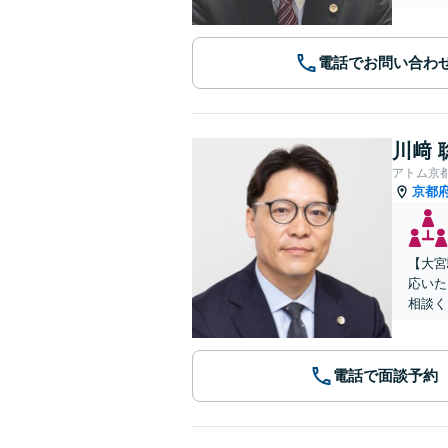
電話でお問い合わ
川﨑 
アトム京
京都
【大宮
応いた
相談く
電話で面談予約