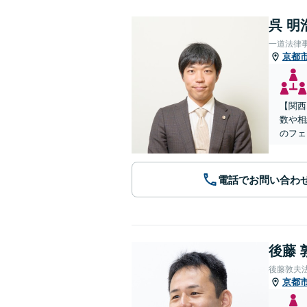
呉 明
一道法律
京都
【関西
数や相
のフェ
電話でお問い合わ
後藤 
後藤敦夫
京都