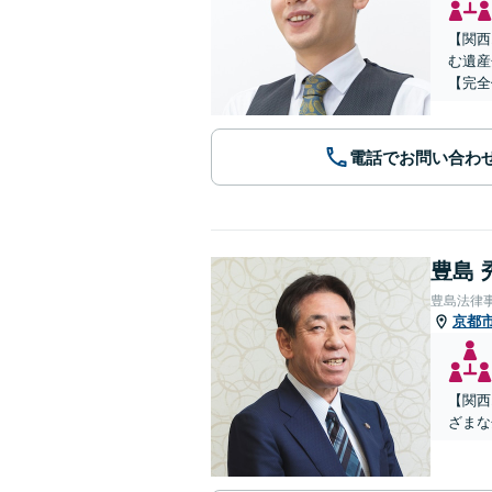
【関西
む遺産
【完全
電話でお問い合わ
豊島 
豊島法律
京都
【関西
ざまな