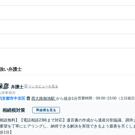
強い弁護士
保彦
弁護士
インタビューを見る
法律事務所
府
京都市中京区
西大路御池駅
から徒歩1分
営業時間：09:00~23:00（土日祝
|
相続税対策
料金表を見る
相談無料】【電話相談23時まで対応】遺言書の作成から遺産分割協議、調停
要望を丁寧にヒアリングし、納得できる解決を実現できるよう最善を尽くし
歩1分】