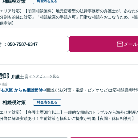
相続税対策
料金表を見る
エリア対応】【初回相談無料】地元密着型の法律事務所の弁護士が、あなた
分割も的確に対応」「相続放棄の手続き可」円滑な相続をおこなうため、相
個室制】
せ
メール
秀郎
弁護士
インタビューを見る
事務所
市右京区
からも相談受付中
面談方法(対面・電話・ビデオなど)は応相談
営業時
相続税対策
料金表を見る
エリア対応】【弁護士歴30年以上】一般的な相続のトラブルから海外に財産
分野に解決実績あり！生前対策も幅広いご提案が可能【夜間・休日相談可】