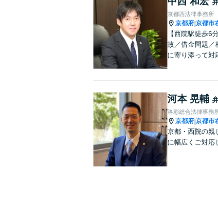
中西 和宏
京都西法律事務所
京都府
京都市
|
【西院駅徒歩6
故／借金問題／
に寄り添って対
河本 晃輔
洛彩総合法律事務
京都府
京都市
|
京都・西院の親
に幅広くご対応