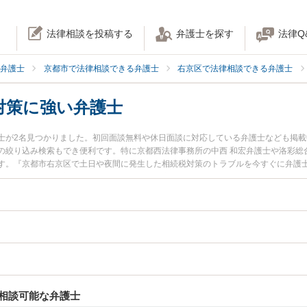
法律相談を投稿する
弁護士を探す
法律Q
弁護士
京都市で法律相談できる弁護士
右京区で法律相談できる弁護士
対策に強い弁護士
士が2名見つかりました。初回面談無料や休日面談に対応している弁護士なども掲
の絞り込み検索もでき便利です。特に京都西法律事務所の中西 和宏弁護士や洛彩総
す。『京都市右京区で土日や夜間に発生した相続税対策のトラブルを今すぐに弁護
相談無料で相続税対策を法律相談できる京都市右京区内の弁護士に相談予約したい
相談可能な弁護士