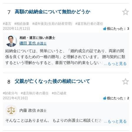
ういう場合にどれくらい税金がかかるか計算してもらって どういう方
針を取るか決められたらよいと思います。
7
高額の結納金について無効かどうか
#遺言
#相続放棄
#成年後見(生前の財産管理)
#遺言執行者の選任
2020年11月12日
役にたった
3
相続・遺言に強い弁護士
磯田 直也
弁護士
結納金については、簡単にいうと、「婚約成立の証であり、両家の関
係を良くするための一種の贈与」と理解されています。 贈与契約に類
するという理解からすると、書面で贈与の約束をしないと相手方は支
払いを請求できません。 反面、実際に支払ったあとから返金を求める
ことは困難です。 くれぐれも今後お気をつけください。 弁護士に対応
を依頼されるのも悪くはありませんが、感情的な理由が強いと思いま
8
父親が亡くなった後の相続について
すので法的観点から説得を試みても解決は難しいように思います。
#財産分与
#遺言執行者の選任
#自己破産
2021年4月16日
役にたった
2
内藤 政信
弁護士
そんなことはありません。 もよりの弁護士に相談ください。