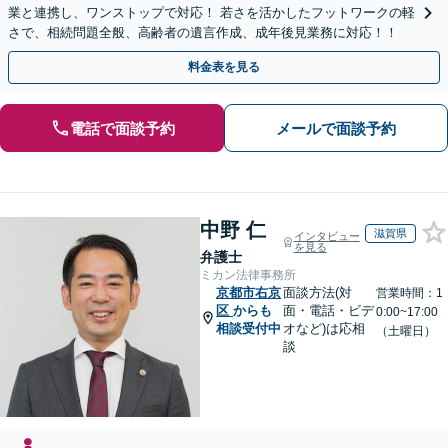
業と連携し、ワンストップで対応！ 若さを活かしたフットワークの軽
さで、相続問題全般、高齢者の遺言作成、成年後見業務に対応！！
料金表を見る
電話で面談予約
メールで面談予約
中野 仁
滋賀県
インタビュー
を見る
弁護士
ミカン法律事務所
京都市右京
面談方法(対
営業時間：1
区
からも
面・電話・ビデ
0:00~17:00
相談受付中
オなど)は応相
（土曜日）
談