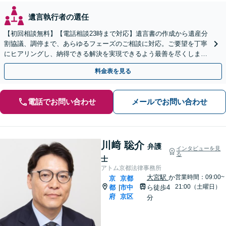
遺言執行者の選任
【初回相談無料】【電話相談23時まで対応】遺言書の作成から遺産分
割協議、調停まで、あらゆるフェーズのご相談に対応。ご要望を丁寧
にヒアリングし、納得できる解決を実現できるよう最善を尽くします
【夜間・休日対応可】【西大路御池駅徒歩1分】
料金表を見る
電話でお問い合わせ
メールでお問い合わせ
川﨑 聡介
弁護
インタビューを見
る
士
アトム京都法律事務所
大宮駅
か
営業時間：09:00~
京
京都
21:00（土曜日）
都
市中
ら徒歩4
|
府
京区
分