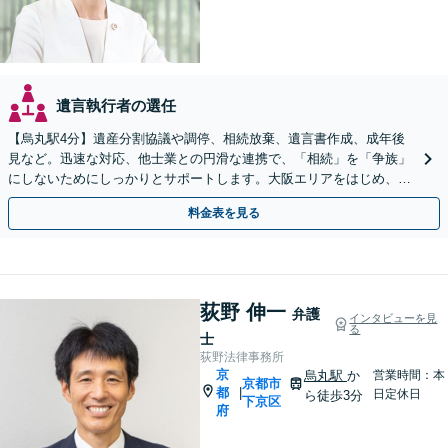
遺言執行者の選任
【烏丸駅4分】遺産分割協議や調停、相続放棄、遺言書作成、成年後
見など。迅速な対応、他士業との円滑な連携で、「相続」を「争族」
にしないためにしっかりとサポートします。大阪エリアをはじめ、出
張相談も対応します【Web面談可】【初回相談無料】
料金表を見る
荻野 伸一
弁護
インタビューを見
る
士
荻野法律事務所
京
烏丸駅
か
営業時間：本
京都市
都
|
日定休日
ら徒歩3分
下京区
府