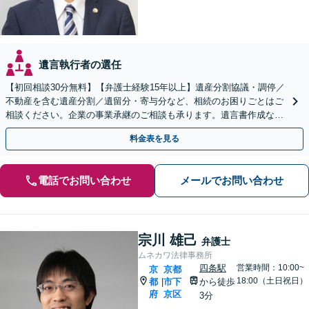
遺言執行者の選任
【初回相談30分無料】【弁護士経験15年以上】遺産分割協議・調停／
不動産を含む遺産分割／遺留分・寄与分など、相続のお困りごとはご
相談ください。企業の事業承継のご相談も承ります。遺言書作成など
生前対策もサポート【烏丸駅3分】【Web面談可】
料金表を見る
電話でお問い合わせ
メールでお問い合わせ
宗川 雄己
弁護士
ムネカワ法律事務所
四条駅
営業時間：10:00~
京
京都
18:00（土日祝日）
都
市下
から徒歩
|
府
京区
3分