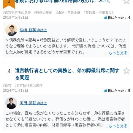
3
相続における15年前の借用書の効力について
#遺言執行者の選任
#時効の援用
#M&A・事業承継
#契約書・借用書なし
2019年5月21日
役にたった
4
理崎 智英
弁護士
＞債務免除＝贈与＝特別受益という解釈で宜しいでしょうか？ そのよ
うなご理解でよろしいかと存じます。 借用書の偽造については、偽造
した人物が特定できるかどうかが重要ですね。
4
遺言執行者としての責務と、弟の葬儀出席に関す
る問題
#遺言
#遺言執行者の選任
2024年1月18日
役にたった
5
岡田 晃朝
弁護士
この場合、直ちに父が亡くなったことを知らせず、弟を葬儀に出席さ
せなくても問題ないですか。葬儀をが終わった後に、私は遺言執行者
として弟に遺言書の内容、財産目録等（遺言執行者の職務）を知らせ
ればよいですか。 葬儀は喪主が主催する行事ですから、誰を参加させ