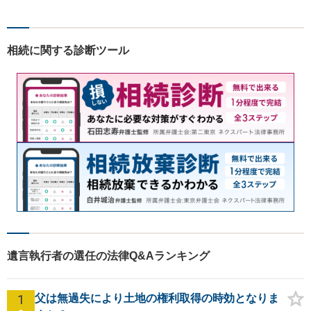
om・オンライン相談に対応】
【24時間予約受付】【出張相
談可能】【弁護士保険（特
相続に関する診断ツール
約）全社対応いたします】
遺言執行者の選任の法律Q&Aランキング
1
父は無過失により土地の権利取得の時効となりま