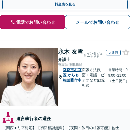
侵害額請求に詳しい【夜間・休日面談】【電話相談可】
料金表を見る
電話でお問い合わせ
メールでお問い合わせ
永木 友雪
大阪府
インタビュ
ーを見る
弁護士
蒼星法律事務所
京都市右京
面談方法(対
営業時間：0
区
からも
面・電話・ビ
9:00~21:00
相談受付中
デオなど)は応
（土日祝日）
相談
遺言執行者の選任
【関西エリア対応】【初回相談無料】【夜間・休日の相談可能】他士