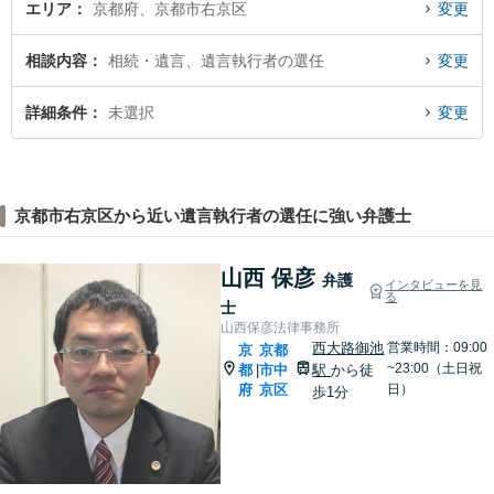
エリア
京都府、京都市右京区
変更
相談内容
相続・遺言、遺言執行者の選任
変更
詳細条件
未選択
変更
京都市右京区から近い遺言執行者の選任に強い弁護士
山西 保彦
弁護
インタビューを見
る
士
山西保彦法律事務所
西大路御池
営業時間：09:00
京
京都
~23:00（土日祝
都
市中
駅
から徒
|
府
京区
日）
歩1分