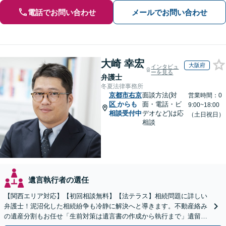
電話でお問い合わせ
メールでお問い合わせ
大崎 幸宏
大阪府
インタビュ
ーを見る
弁護士
冬夏法律事務所
京都市右京
面談方法(対
営業時間：0
区
からも
面・電話・ビ
9:00~18:00
相談受付中
デオなど)は応
（土日祝日）
相談
遺言執行者の選任
【関西エリア対応】【初回相談無料】【法テラス】相続問題に詳しい
弁護士！泥沼化した相続紛争も冷静に解決へと導きます。不動産絡み
の遺産分割もお任せ「生前対策は遺言書の作成から執行まで」遺留分