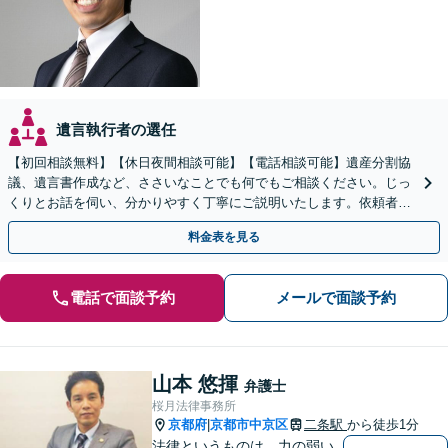
遺言執行者の選任
【初回相談無料】【休日夜間相談可能】【電話相談可能】遺産分割協
議、遺言書作成など、ささいなことでも何でもご相談ください。じっ
くりとお話を伺い、分かりやすく丁寧にご説明いたします。依頼者の
方の利益を最大化するために尽力いたします。
料金表を見る
電話で面談予約
メールで面談予約
山本 悠揮
弁護士
桜月法律事務所
京都府
京都市中京区
二条駅
から徒歩1分
|
法律というものは、力の弱い