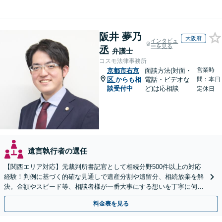
阪井 夢乃
大阪府
インタビュ
ーを見る
丞
弁護士
コスモ法律事務所
営業時
京都市右京
面談方法(対面・
区
からも相
電話・ビデオな
間：本日
談受付中
ど)は応相談
定休日
遺言執行者の選任
【関西エリア対応】元裁判所書記官として相続分野500件以上の対応
経験！判例に基づく的確な見通しで遺産分割や遺留分、相続放棄を解
決。金額やスピード等、相談者様が一番大事にする想いを丁寧に伺い
最善の解決策を提案【WEB面談可】
料金表を見る