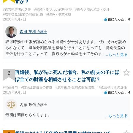
すか？
#遺言執行者の選任
#相続トラブルの代理交渉
#借金返済の相談・交渉
#成年後見(生前の財産管理)
#M&A・事業承継
2020年4月7日
役にたった
6
森田 英樹
弁護士
取得時効の主張が認められる可能性が十分あります。 仮にそれが認め
られなくて 遺産分割協議を叔母と行うことになっても 特別受益の
主張を行うことによって 貴殿らが不動産を全てそのまま取得できる
ことが可能でしょう。
2
再婚後、私が先に死んだ場合、私の前夫の子にほ
ぼ全ての財産を相続させることは可能？
#財産分与
#自筆証書遺言の作成
#成年後見(生前の財産管理)
#遺言執行者の選任
2019年9月3日
役にたった
4
内藤 政信
弁護士
最初は調停からやります。