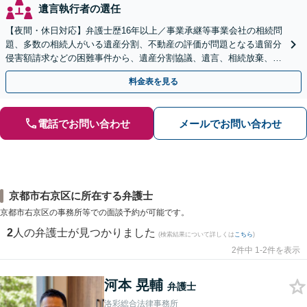
遺言執行者の選任
【夜間・休日対応】弁護士歴16年以上／事業承継等事業会社の相続問
題、多数の相続人がいる遺産分割、不動産の評価が問題となる遺留分
侵害額請求などの困難事件から、遺産分割協議、遺言、相続放棄、使
途不明金の調査まで、全般の経験豊富【JR草津駅2分】
料金表を見る
電話でお問い合わせ
メールでお問い合わせ
京都市右京区に所在する弁護士
京都市右京区の事務所等での面談予約が可能です。
2
人の弁護士が見つかりました
(検索結果について詳しくは
こちら
)
2件中 1-2件を表示
河本 晃輔
弁護士
洛彩総合法律事務所