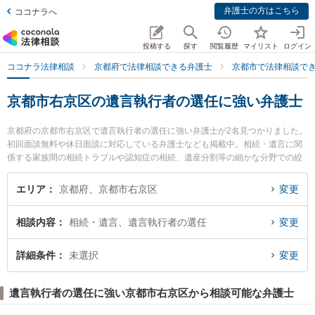
弁護士の方はこちら
ココナラへ
投稿する
探す
閲覧履歴
マイリスト
ログイン
ココナラ法律相談
京都府で法律相談できる弁護士
京都市で法律相談で
京都市右京区の遺言執行者の選任に強い弁護士
京都府の京都市右京区で遺言執行者の選任に強い弁護士が2名見つかりました。
初回面談無料や休日面談に対応している弁護士なども掲載中。相続・遺言に関
係する家族間の相続トラブルや認知症の相続、遺産分割等の細かな分野での絞
り込み検索もでき便利です。特に洛彩総合法律事務所の河本 晃輔弁護士や京都
西法律事務所の中西 和宏弁護士のプロフィール情報や弁護士費用、強みなどが
エリア
京都府、京都市右京区
変更
注目されています。『京都市右京区で土日や夜間に発生した遺言執行者の選任
のトラブルを今すぐに弁護士に相談したい』『遺言執行者の選任のトラブル解
相談内容
相続・遺言、遺言執行者の選任
変更
決の実績豊富な近くの弁護士を検索したい』『初回相談無料で遺言執行者の選
任を法律相談できる京都市右京区内の弁護士に相談予約したい』などでお困り
の相談者さんにおすすめです。
詳細条件
未選択
変更
遺言執行者の選任に強い京都市右京区から相談可能な弁護士