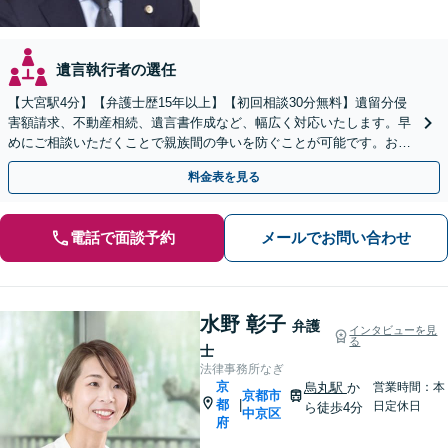
遺言執行者の選任
【大宮駅4分】【弁護士歴15年以上】【初回相談30分無料】遺留分侵
害額請求、不動産相続、遺言書作成など、幅広く対応いたします。早
めにご相談いただくことで親族間の争いを防ぐことが可能です。おひ
とりで悩まず、まずは弁護士にご相談ください。
料金表を見る
電話で面談予約
メールでお問い合わせ
水野 彰子
弁護
インタビューを見
る
士
法律事務所なぎ
京
烏丸駅
か
営業時間：本
京都市
都
|
日定休日
ら徒歩4分
中京区
府