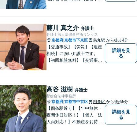
い。
藤川 真之介
弁護士
弁護士法人法律事務所リンクス
京都府
京都市下京区
烏丸駅
から徒歩4分
|
【交通事故】【労災】【遺産
詳細を見
相続】に強い弁護士です。
る
【初回相談無料】【交通事故
電話相談可】【相続ウェブ相
談可】で対応させて頂きま
す。【烏丸駅徒歩４分 四条駅
徒歩５分】の法律事務所リン
高谷 滋樹
弁護士
クスの代表弁護士で【弁護士
都総合法律事務所
経験１０年以上】になりま
京都府
京都市中京区
四条駅
から徒歩5分
|
す。
【四条駅近く】【年中無休・
詳細を見
夜間休日対応！】【個人・法
る
人両対応！】不動産をお持ち
の方も、宅建資格者の弊所に
御相談ください！【LINE・Zo