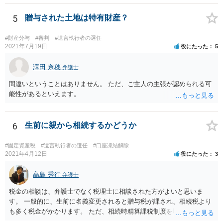
るかは喪主の自由です。 呼ばなくてもかまいません。 そもそも、そう
いう法律関係にありません。 遺言の内容と遺産の総額の通知、公正証
5
贈与された土地は特有財産？
書でない場合は遺言の検認については、執行者に通知義務があるの
で、対応しましょう。 そのあとは遺留分の請求などがあればそれへの
#財産分与
#審判
#遺言執行者の選任
対応となるでしょう。
2021年7月19日
役にたった
5
澤田 奈穗
弁護士
間違いということはありません。 ただ、ご主人の主張が認められる可
能性があるといえます。
6
生前に親から相続するかどうか
#固定資産税
#遺言執行者の選任
#口座凍結解除
2021年4月12日
役にたった
3
高島 秀行
弁護士
税金の相談は、弁護士でなく税理士に相談された方がよいと思いま
す。 一般的に、生前に名義変更されると贈与税が課され、相続税より
も多く税金がかかります。 ただ、相続時精算課税制度を取れば、実質
的に相続税と同等の税金で済む可能性があります。 実際に税理士にど