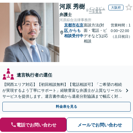
河原 秀樹
大阪府
インタビュ
ーを見る
弁護士
河原綜合法律事務所
京都市右京
面談方法(対
営業時間：1
区
からも
面・電話・ビ
0:00~22:00
相談受付中
デオなど)は応
（土日祝日）
相談
遺言執行者の選任
【関西エリア対応】【初回相談無料】【電話相談可】「ご希望の相続
が実現するよう丁寧にサポート」経験豊富な弁護士が上質なリーガル
サービスを提供します。遺言書作成から遺産分割協議まで幅広く対応
「他士業と連携してスムーズな解決」【休日・夜間相談可】
料金表を見る
電話でお問い合わせ
メールでお問い合わせ