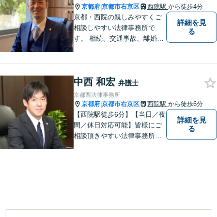
京都府
京都市右京区
西院駅
から徒歩4分
|
京都・西院の親しみやすくご
詳細を見
相談しやすい法律事務所で
る
す。 相続、交通事故、離婚、
不動産、債務整理などに幅広
くご対応しています。
中西 和宏
弁護士
京都西法律事務所
京都府
京都市右京区
西院駅
から徒歩6分
|
【西院駅徒歩6分】【当日／夜
詳細を見
間／休日対応可能】皆様にご
る
相談頂きやすい法律事務所を
目指します。交通事故／借金
問題／相続問題／離婚問題な
ど、幅広い法律トラブルに対
応可能。【法テラス利用可】
ご相談者様に寄り添って対
応。お悩みの方はお気軽にご
相談ください。