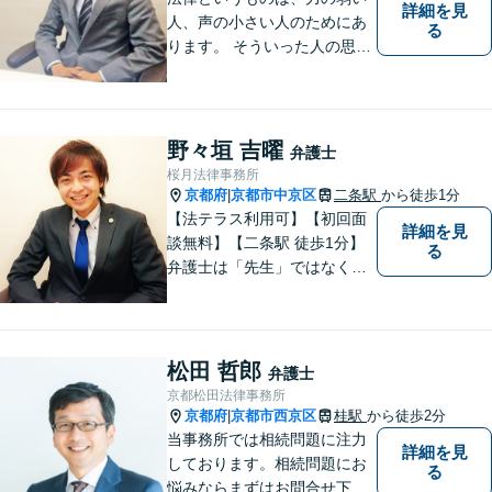
詳細を見
人、声の小さい人のためにあ
る
ります。 そういった人の思い
に真摯に耳を傾けて、「相談
してよかった」「頼んでよか
った」と思って頂ける解決を
目指します。
野々垣 吉曜
弁護士
桜月法律事務所
京都府
京都市中京区
二条駅
から徒歩1分
|
【法テラス利用可】【初回面
詳細を見
談無料】【二条駅 徒歩1分】
る
弁護士は「先生」ではなく、
ご依頼者様の悩みや紛争を一
緒に解決していく「パートナ
ー」です。弁護士事務所は敷
居が高いと思っていらっしゃ
松田 哲郎
弁護士
る方こそ、是非一度ご相談く
京都松田法律事務所
ださい。
京都府
京都市西京区
桂駅
から徒歩2分
|
当事務所では相続問題に注力
詳細を見
しております。相続問題にお
る
悩みならまずはお問合せ下さ