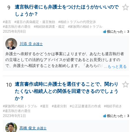
9
遺言執行者にも弁護士をつけたほうがかいいので
しょうか？
#遺言
#遺言の真偽鑑定・遺言無効
#相続トラブルの代理交渉
#遺言執行者の選任
#相続財産調査・鑑定
#家族間の相続トラブル
2025年8月8日
役にたった
3
川添 圭
弁護士
弁護士へ依頼するかどうかは事案によりますが、あなたも遺言執行者
の立場としての法的なアドバイスが必要であるとお見受けしますの
で、弁護士へ相談することをお勧めします。「あちらの弁護士」（元
嫁と娘の弁護士のことでしょうか）へ聴いても、自分に有利な主張や
誘導しかしてこないと思います。
10
遺言書作成時に弁護士を選任することで、関わり
たくない相続人との関係を回避できるのでしょう
か？
#家族間の相続トラブル
#遺言
#遺産分割
#公正証書遺言の作成
#相続手続き
#遺言執行者の選任
2023年9月1日
役にたった
3
髙橋 俊太
弁護士