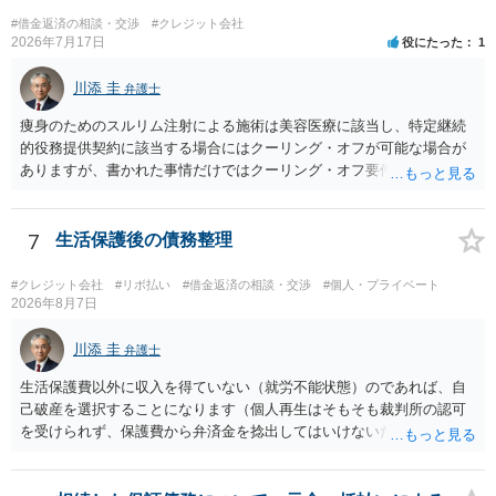
#借金返済の相談・交渉
#クレジット会社
2026年7月17日
役にたった
1
川添 圭
弁護士
痩身のためのスルリム注射による施術は美容医療に該当し、特定継続
的役務提供契約に該当する場合にはクーリング・オフが可能な場合が
ありますが、書かれた事情だけではクーリング・オフ要件を満たして
いるかどうか（そもそも特定継続的役務提供契約に該当するかどう
か）が不明です。仮に特定継続的役務提供契約に該当する場合には、
クーリング・オフができない場合でも中途解約は可能ですが、この点
7
生活保護後の債務整理
も含めて、最寄りの消費生活センターで詳しい資料をもとに相談して
いただいた方がよいでしょう。
#クレジット会社
#リボ払い
#借金返済の相談・交渉
#個人・プライベート
2026年8月7日
川添 圭
弁護士
生活保護費以外に収入を得ていない（就労不能状態）のであれば、自
己破産を選択することになります（個人再生はそもそも裁判所の認可
を受けられず、保護費から弁済金を捻出してはいけないため任意整理
という選択肢もありません）。法テラスの法律扶助を利用すれば弁護
士費用は法テラスが負担し、裁判所の予納金等も法テラスが援助して