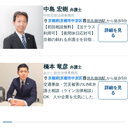
om・オンライン相談に対応】
【24時間予約受付】【出張相
中島 宏樹
弁護士
談可能】【弁護士保険（特
中島宏樹法律事務所
約）全社対応いたします】
京都府
京都市中京区
烏丸御池駅
から徒歩5分
|
【初回相談無料】【法テラス
詳細を見
利用可】【夜間休日応対可】
る
京都の頼れる弁護士を目指し
ています。目線は低く、志は
高くをモットーに豊富な知識
と経験であなたの声を形にし
ます。
橋本 竜彦
弁護士
あかし総合法律事務所
京都府
京都市中京区
烏丸御池駅
から徒歩5分
|
交通事故・労災被害のLINE弁
詳細を見
護士相談（ライン法律相談）
る
OK 人や企業を元気にした
い、そんな思いで弁護士を志
しました。目の前の依頼者に
とって一番妥当な解決策を見
出すことを心がけています。