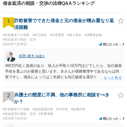
借金返済の相談・交渉の法律Q&Aランキング
1
詐欺被害でできた借金と元の借金が積み重なり返
済困難
#詐欺被害での債務
#自己破産
#任意整理
#個人再生
#消費者金融
#借金返済の相談・交渉
2026年7月30日
役にたった
2
吉田 雄大
弁護士
400万円近く負債があり、収入が手取り16万円ほどでしたら、自己破産
手続を選ぶのが最善と思います。夫さんが債務整理中であるならば尚
更ですし、場合によってはご夫婦とも自己破産を選択する方法もある
と思います。
2
弁護士の態度に不満、他の事務所に相談すべき
か？
#詐欺被害での債務
#仮想通貨詐欺
#FX詐欺
#副業詐欺
#借金返済の相談・交渉
#多重債務
2026年7月15日
役にたった
3