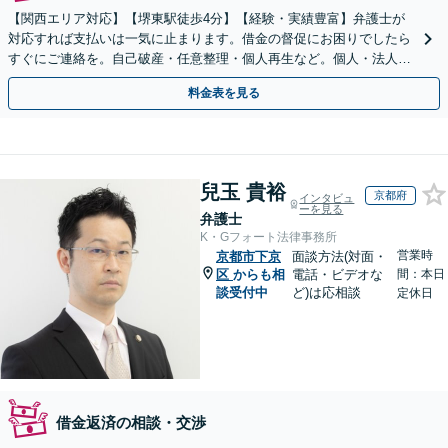
【関西エリア対応】【堺東駅徒歩4分】【経験・実績豊富】弁護士が
対応すれば支払いは一気に止まります。借金の督促にお困りでしたら
すぐにご連絡を。自己破産・任意整理・個人再生など。個人・法人対
応可能。【夜間・休日対応可能】
料金表を見る
兒玉 貴裕
京都府
インタビュ
ーを見る
弁護士
K・Gフォート法律事務所
営業時
京都市下京
面談方法(対面・
区
からも相
電話・ビデオな
間：本日
談受付中
ど)は応相談
定休日
借金返済の相談・交渉