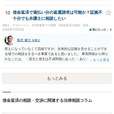
借りたお金の返済か、勝手につけられた利息がが分かりませんが、借
りたお金は返さなければいけませんし、勝手につけた利息は返済不要
です。 以上、ご参考まで。
10
借金返済で過払い分の返還請求は可能か？証拠不
十分でも弁護士に相談したい
#個人・プライベート
#詐欺被害での債務
#借金返済の相談・交渉
2026年7月23日
役にたった
2
鬼沢 健士
弁護士
答えになっていなくて恐縮ですが、全体的な証拠を見せることができ
る場での相談をするべき事案であると思いました。 事実関係から明ら
かなことは、 ・貸主と借主は不貞関係にあった ・あなたから相手に金
銭を振り込んだ形跡がある ということでしょう。 相手の反論として予
想されるのは、 ・もらったものだ ・貸したかもしれないが、不法原因
給付ではない でしょう。 書かれた情報だけからは、不法原因給付であ
もっとみる
るといえそうなものはありませんでした。 不貞当事者間での貸金だか
らといって不法原因給付になるわけではありません。 あなたが性行為
をしたくてお金を払ってお願いしていたという事情などが必要です。
借金返済の相談・交渉に関連する法律相談コラム