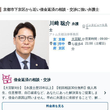
京都市下京区から近い借金返済の相談・交渉に強い弁護士
川﨑 聡介
弁護
インタビューを見
る
士
アトム京都法律事務所
大宮駅
か
営業時間：09:00~
京
京都
21:00（土曜日）
都
市中
ら徒歩4
|
府
京区
分
借金返済の相談・交渉
【大宮駅4分】【弁護士歴15年以上】【初回相談30分無料】個人再
生、任意整理、自己破産など、あなたにあった解決策をご提案しま
す。借金の原因は問いません。早めに弁護士に依頼することで、解決
できる可能性が高まります。ぜひご相談ください。
料金表を見る