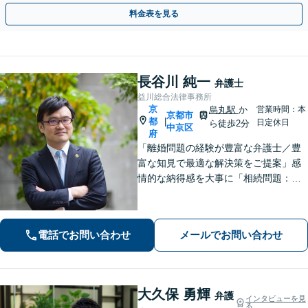
らサポートします【初回相談無料】【法テラス利用可】
料金表を見る
長谷川 純一
弁護士
益川総合法律事務所
京
烏丸駅
か
営業時間：本
京都市
都
|
日定休日
ら徒歩2分
中京区
府
「離婚問題の経験が豊富な弁護士／豊
富な知見で最適な解決策をご提案」感
情的な納得感を大事に「相続問題：親
族間で揉めたくない」という不安に寄
り添う。相続人同士の関係にも配慮
し、きめ細やかに対応【夜間面談あ
電話でお問い合わせ
メールでお問い合わせ
り】
大久保 勇輝
弁護
インタビューを見
る