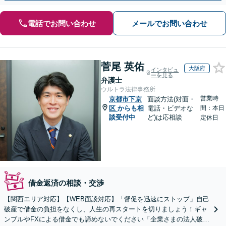
電話でお問い合わせ
メールでお問い合わせ
菅尾 英佑
大阪府
インタビュ
ーを見る
弁護士
ウルトラ法律事務所
営業時
京都市下京
面談方法(対面・
区
からも相
電話・ビデオな
間：本日
談受付中
ど)は応相談
定休日
借金返済の相談・交渉
【関西エリア対応】【WEB面談対応】「督促を迅速にストップ」自己
破産で借金の負担をなくし、人生の再スタートを切りましょう！ギャ
ンブルやFXによる借金でも諦めないでください「企業さまの法人破産