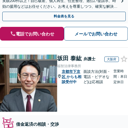
実績200件以上！自己破産、個人再生、任意整理、過払い金請求、時
効の援用などはお任せください。お考えを尊重しつつ、確実な解決を
目指します【休日・夜間相談可】【弁護士歴15年以上】
料金表を見る
電話でお問い合わせ
メールでお問い合わせ
坂田 泰紘
弁護士
大阪府
福智法律事務所
営業時
京都市下京
面談方法(対面・
区
からも相
電話・ビデオな
間：本日
談受付中
ど)は応相談
定休日
借金返済の相談・交渉