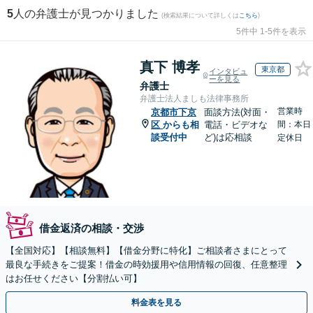
5
人の弁護士が見つかりました
(検索結果について詳しくは
こちら
)
5件中 1-5件を表示
真下 博孝
東京都
インタビュ
ーを見る
弁護士
弁護士法人ましも法律事務所
営業時
京都市下京
面談方法(対面・
区
からも相
電話・ビデオな
間：本日
談受付中
ど)は応相談
定休日
借金返済の相談・交渉
【全国対応】【相談無料】【借金分野に特化】ご相談者さまにとって
最良な手続きをご提案！借金の時効援用や信用情報の回復、任意整理
はお任せください【分割払い可】
料金表を見る