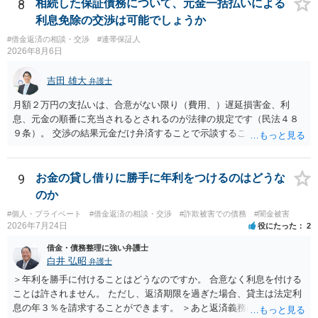
くれるため、弁護士へ自己破産を任せれば解決します。
8
相続した保証債務について、元金一括払いによる
利息免除の交渉は可能でしょうか
#借金返済の相談・交渉
#連帯保証人
2026年8月6日
吉田 雄大
弁護士
月額２万円の支払いは、合意がない限り（費用、）遅延損害金、利
息、元金の順番に充当されるとされるのが法律の規定です（民法４８
９条）。 交渉の結果元金だけ弁済することで示談することは、弁護士
が関わる債務整理ではしばしばあることです。公的機関は減額に応じ
ることには消極的なことが多いものの、お近くの弁護士にご依頼しチ
ャレンジなさる意義は十分にあると思います。
9
お金の貸し借りに勝手に年利をつけるのはどうな
のか
#個人・プライベート
#借金返済の相談・交渉
#詐欺被害での債務
#闇金被害
2026年7月24日
役にたった
2
借金・債務整理に強い弁護士
白井 弘昭
弁護士
＞年利を勝手に付けることはどうなのですか。 合意なく利息を付ける
ことは許されません。 ただし、返済期限を過ぎた場合、貸主は法定利
息の年３％を請求することができます。 ＞あと返済義務はありますか