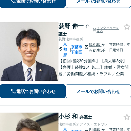
電話でお問い合わせ
メールでお問い合わせ
２分】丁寧にわかりやすく説明。オン
ラインなら全国対応可【夜間・休日面
談】
荻野 伸一
弁
インタビューを
見る
護士
荻野法律事務所
京
烏丸駅
か
営業時間：本
京都市
都
|
日定休日
ら徒歩3分
下京区
府
【初回相談30分無料】【烏丸駅3分】
【弁護士経験15年以上】離婚・男女問
題／労働問題／相続トラブル／企業法
務など実績多数あり。丁寧なコミュニ
ケーションで、納得感のある解決を目
電話でお問い合わせ
メールでお問い合わせ
指します【宗教法人法務／医療法務も
ご相談ください】【Web面談可】
小杉 和
弁護士
法律事務所オフィス・エトワレ
京
四条駅
か
営業時間：本