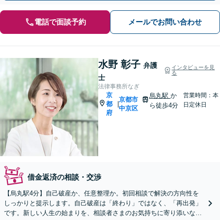
電話で面談予約
メールでお問い合わせ
水野 彰子
弁護
インタビューを見
る
士
法律事務所なぎ
京
烏丸駅
か
営業時間：本
京都市
都
|
日定休日
ら徒歩4分
中京区
府
借金返済の相談・交渉
【烏丸駅4分】自己破産か、任意整理か。初回相談で解決の方向性を
しっかりと提示します。自己破産は「終わり」ではなく、「再出発」
です。新しい人生の始まりを、相談者さまのお気持ちに寄り添いなが