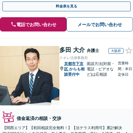
をサポート」【休日・夜間相談可】
料金表を見る
電話でお問い合わせ
メールでお問い合わせ
多田 大介
弁護士
大阪府
クオレ法律事務所
営業時
京都市下京
面談方法(対面・
区
からも相
電話・ビデオな
間：本日
談受付中
ど)は応相談
定休日
借金返済の相談・交渉
【関西エリア】【初回相談完全無料！】【法テラス利用可】累計解決