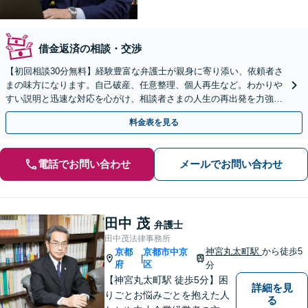
借金返済の相談・交渉
【初回相談30分無料】経験豊富な弁護士が親身に寄り添い、依頼者さ
まの味方になります。自己破産、任意整理、個人再生など。わかりや
すい説明と迅速な対応を心がけ、相談者さまの人生の再出発を力強く
応援いたします。
料金表を見る
電話でお問い合わせ
メールでお問い合わせ
田中 茂
弁護士
田中茂法律事務所
神宮丸太町駅
から徒歩5
京都
京都市中京
|
府
区
分
【神宮丸太町駅 徒歩5分】困
詳細を見
りごとお悩みごとを抱えた人
る