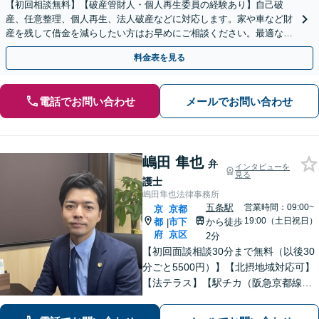
【初回相談無料】【破産管財人・個人再生委員の経験あり】自己破
産、任意整理、個人再生、法人破産などに対応します。家や車など財
産を残して借金を減らしたい方はお早めにご相談ください。最適な解
決手段をご提案します【関西エリア対応】
料金表を見る
電話でお問い合わせ
メールでお問い合わせ
嶋田 隼也
弁
インタビューを
見る
護士
嶋田隼也法律事務所
五条駅
営業時間：09:00~
京
京都
19:00（土日祝日）
都
市下
から徒歩
|
府
京区
2分
【初回面談相談30分まで無料（以後30
分ごと5500円）】【北摂地域対応可】
【法テラス】【駅チカ（阪急京都線烏
丸駅・京都市営地下鉄四条駅５番出口
徒歩４分、地下鉄五条駅１番出口徒歩