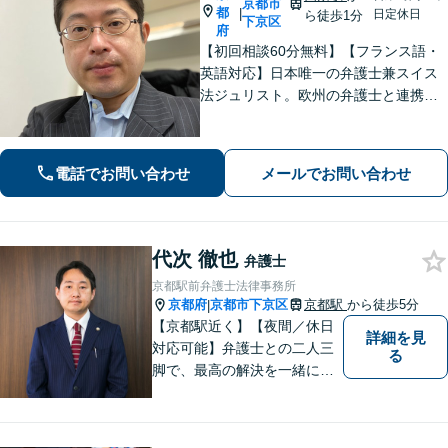
京都市
都
|
日定休日
ら徒歩1分
下京区
府
【初回相談60分無料】【フランス語・
英語対応】日本唯一の弁護士兼スイス
法ジュリスト。欧州の弁護士と連携し
クロスボーダーで支援。最後まで粘り
強く寄り添います！在欧州資産の引き
上げ／英仏日契約法務／ハーグ条約案
電話でお問い合わせ
メールでお問い合わせ
件などお任せ【WEB対応｜休日・夜間
相談可】
代次 徹也
弁護士
京都駅前弁護士法律事務所
京都府
京都市下京区
京都駅
から徒歩5分
|
【京都駅近く】【夜間／休日
詳細を見
対応可能】弁護士との二人三
る
脚で、最高の解決を一緒に目
指しましょう。刑事事件／交
通事故／離婚問題／借金問題
／相続問題など、幅広く対応