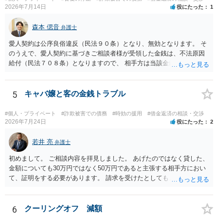
2026年7月14日
役にたった
1
森本 偲音
弁護士
愛人契約は公序良俗違反（民法９０条）となり、無効となります。 そ
のうえで、愛人契約に基づきご相談者様が受領した金銭は、不法原因
給付（民法７０８条）となりますので、 相手方は当該金銭の返還請求
をすることはできません。 以上、ご参考までに。
5
キャバ嬢と客の金銭トラブル
#個人・プライベート
#詐欺被害での債務
#時効の援用
#借金返済の相談・交渉
2026年7月24日
役にたった
2
若井 亮
弁護士
初めまして。 ご相談内容を拝見しました。 あげたのではなく貸した、
金額についても30万円ではなく50万円であると主張する相手方におい
て、証明をする必要があります。 請求を受けたとしても、もらったも
のであることを伝え、貸したというのであれば証拠を出すよう申し入
れることになるでしょう。 請求があるまでは、こちらからアクション
を起こす必要はないかと思います。
6
クーリングオフ 減額