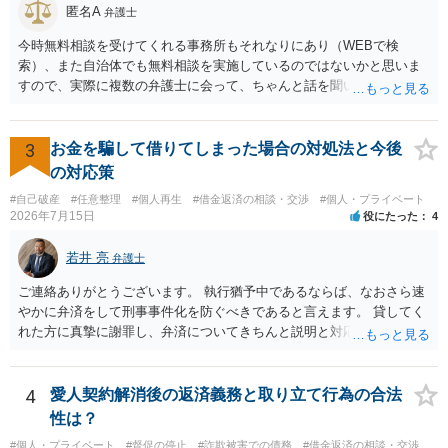
匿名A
弁護士
今時無料相談を受けてくれる事務所もそれなりにあり（WEBで検
索）、また自治体でも無料相談を実施しているのではないかと思いま
すので、実際に複数の弁護士に会って、ちゃんと話を聞いてくれる
方、高圧的ではない方に相談した方が良いでしょう。その弁護士の方
はそもそも事案を把握できていないようですので、御相談の案件につ
いては弁護士として能力不足なのかもしれません。相手にしない方が
3
お金を騙して借りてしまった場合の対処法と今後
良いと思います。ただ、仮想通貨詐欺の被害回復は現実的には難しい
の対応策
かもしれません。
#自己破産
#任意整理
#個人再生
#借金返済の相談・交渉
#個人・プライベート
2026年7月15日
役にたった
4
若井 亮
弁護士
ご連絡ありがとうございます。 執行猶予中であるならば、なおさら速
やかに弁済をして刑事事件化を防ぐべきであると言えます。 貸してく
れた方に真摯に謝罪し、弁済についてきちんと説明と対応を行ってい
くことに尽きるかと思います。
4
愛人契約解消後の返済義務と取り立て行為の合法
性は？
#個人・プライベート
#督促の停止
#詐欺被害での債務
#借金返済の相談・交渉