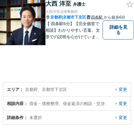
大西 洋至
可能です。【地域に根ざした
弁護士
弁護士】まずは当事務所の無
大西洋至法律事務所
料法律相談をご体験くださ
京都府
京都市下京区
四条駅
から徒歩6分
|
い。
【 四条駅6分】【完全個室で
詳細を見
相談】わかりやすい言葉、文
る
章での説明を心がけていま
す。相談内容が明確な方はも
ちろんのこと、漠然と不安を
抱えている方も、まずは、お
気軽にご相談下さい。
エリア
京都府、京都市下京区
変更
相談内容
借金・債務整理、借金返済の相談・交渉
変更
詳細条件
未選択
変更