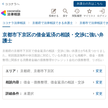
弁護士の方はこちら
ココナラへ
投稿する
探す
閲覧履歴
マイリスト
ログイン
ココナラ法律相談
京都府で法律相談できる弁護士
京都市で法律相談で
京都市下京区の借金返済の相談・交渉に強い弁
護士
京都府の京都市下京区で借金返済の相談・交渉に強い弁護士が5名見つかりまし
た。初回面談無料や休日面談に対応している弁護士なども掲載中。借金・債務
整理に関係する消費者金融の債務整理やクレジット会社の債務整理、リボ払い
の債務整理等の細かな分野での絞り込み検索もでき便利です。特に嶋田隼也法
律事務所の嶋田 隼也弁護士や荻野法律事務所の荻野 伸一弁護士、法律事務所オ
エリア
京都府、京都市下京区
変更
フィス・エトワレの小杉 和弁護士のプロフィール情報や弁護士費用、強みなど
が注目されています。『京都市下京区で土日や夜間に発生した借金返済の相
相談内容
借金・債務整理、借金返済の相談・交渉
変更
談・交渉のトラブルを今すぐに弁護士に相談したい』『借金返済の相談・交渉
のトラブル解決の実績豊富な近くの弁護士を検索したい』『初回相談無料で借
金返済の相談・交渉を法律相談できる京都市下京区内の弁護士に相談予約した
詳細条件
未選択
変更
い』などでお困りの相談者さんにおすすめです。