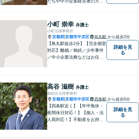
たちや中小企業経営者の方々
に寄り添い、迅速、的確、丁
寧をモットーとして全力でそ
の解決にあたります。どんな
小町 崇幸
弁護士
に困難でも、常に明るく、前
小町法律事務所
向きな気持ちをもって、ご依
京都府
京都市中京区
烏丸駅
から徒歩2分
|
頼者様とともにより良い解決
【鳥丸駅徒歩2分】【完全個室
詳細を見
を目指します。
対応】離婚／相続／少年事件
る
／中小企業法務などはお任せ
ください。相談者様の状況を
的確に把握し、個々に寄り添
った対応をいたします。まず
はお気軽にご相談ください！
高谷 滋樹
弁護士
【近隣駐車場あり】
都総合法律事務所
京都府
京都市中京区
四条駅
から徒歩5分
|
【四条駅近く】【年中無休・
詳細を見
夜間休日対応！】【個人・法
る
人両対応！】不動産をお持ち
の方も、宅建資格者の弊所に
御相談ください！【LINE・Zo