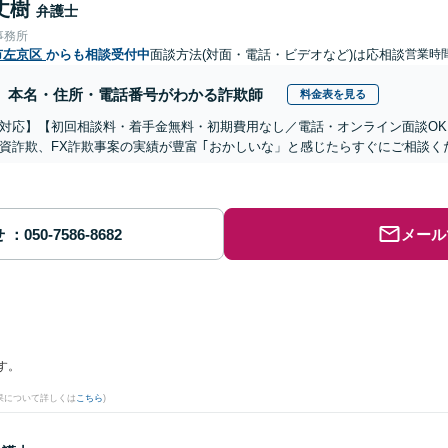
丈樹
弁護士
事務所
市左京区
からも相談受付中
面談方法(対面・電話・ビデオなど)は応相談
営業時
本名・住所・電話番号がわかる詐欺師
料金表を見る
対応】【初回相談料・着手金無料・初期費用なし／電話・オンライン面談OK、
資詐欺、FX詐欺事案の実績が豊富 ｢おかしいな」と感じたらすぐにご相談く
せ
メール
す。
果について詳しくは
こちら
)