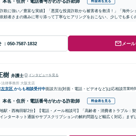
本名・住所・電話番号がわかる詐欺師
料金表を見る
詐欺に強い／豊富な実績】「悪質な投資詐欺から被害者を救済！」「海外シ
依頼者さまの痛みに寄り添って丁寧なヒアリングをおこない、少しでも多く
せ
メール
正樹
弁護士
インタビューを見る
レ法律事務所 大阪支店
市左京区
からも相談受付中
面談方法(対面・電話・ビデオなど)は応相談
営業時間
本名・住所・電話番号がわかる詐欺師
料金表を見る
地駅・西梅田駅2分】【電話・メール相談可】「高齢者・消費者トラブル：
インターネット通販やサブスクリプションの解約問題など幅広く対応」まず