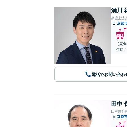
浦川 
弁護士法
京都
【完全
詐欺／
電話でお問い合わ
田中 
田中保彦
京都