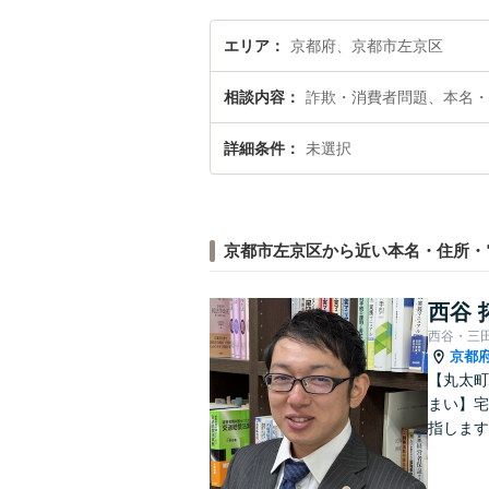
エリア
京都府、京都市左京区
相談内容
詐欺・消費者問題、本名・
詳細条件
未選択
京都市左京区から近い本名・住所・
西谷 
西谷・三
京都
【丸太町
まい】宅
指します