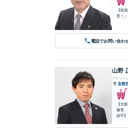
【投資
意！」
電話でお問い合わ
山野 
アディー
京都
【北新
被害、
談可】