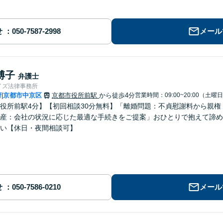
せ
メール
博子
弁護士
イズ法律事務所
府
京都市中京区
京都市役所前駅
から徒歩4分
営業時間：09:00~20:00（土曜
|
役所前駅4分】【初回相談30分無料】「離婚問題：不貞慰謝料から親
産：会社の状況に応じた最適な手続きをご提案」おひとりで抱えて諦め
い【休日・夜間相談可】
せ
メール