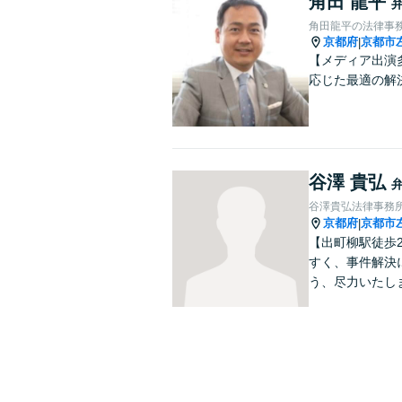
角田 龍平
角田龍平の法律事
京都府
京都市
|
【メディア出演
応じた最適の解
谷澤 貴弘
谷澤貴弘法律事務
京都府
京都市
|
【出町柳駅徒歩
すく、事件解決
う、尽力いたし