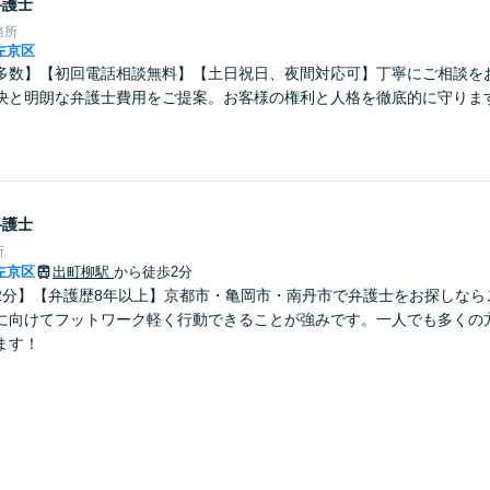
弁護士
務所
左京区
多数】【初回電話相談無料】【土日祝日、夜間対応可】丁寧にご相談を
決と明朗な弁護士費用をご提案。お客様の権利と人格を徹底的に守りま
弁護士
所
左京区
出町柳駅
から徒歩2分
2分】【弁護歴8年以上】京都市・亀岡市・南丹市で弁護士をお探しなら
に向けてフットワーク軽く行動できることが強みです。一人でも多くの
ます！