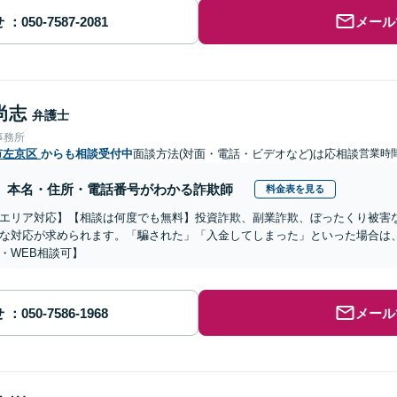
せ
メール
尚志
弁護士
事務所
市左京区
からも相談受付中
面談方法(対面・電話・ビデオなど)は応相談
営業時
本名・住所・電話番号がわかる詐欺師
料金表を見る
エリア対応】【相談は何度でも無料】投資詐欺、副業詐欺、ぼったくり被害
な対応が求められます。「騙された」「入金してしまった」といった場合は
・WEB相談可】
せ
メール