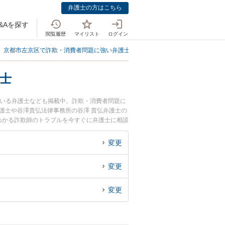
弁護士の方はこちら
&Aを探す
閲覧履歴
マイリスト
ログイン
京都市左京区で詐欺・消費者問題に強い弁護士
京都市左京区で本名・住所・
士
ている弁護士なども掲載中。詐欺・消費者問題に
護士や谷澤貴弘法律事務所の谷澤 貴弘弁護士の
わかる詐欺師のトラブルを今すぐに弁護士に相談
・住所・電話番号がわかる詐欺師を法律相談でき
変更
変更
変更