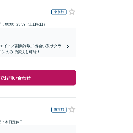
東京都
：00:00~23:59（土日祝日）
リエイト／副業詐欺／出会い系サクラ
インのみで解決も可能！
でお問い合わせ
東京都
間：本日定休日