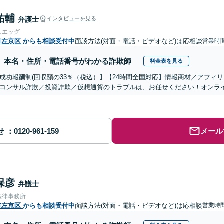
祐輔
弁護士
インタビューを見る
人エッグ
市左京区
からも相談受付中
面談方法(対面・電話・ビデオなど)は応相談
営業時間
本名・住所・電話番号がわかる詐欺師
料金表を見る
成功報酬制(回収額の33％（税込）】【24時間全国対応】情報商材／アフィ
コンサル詐欺／投資詐欺／仮想通貨のトラブルは、お任せください！オンラ
せ
メール
保彦
弁護士
法律事務所
市左京区
からも相談受付中
面談方法(対面・電話・ビデオなど)は応相談
営業時