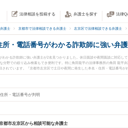
法律相談を投稿する
弁護士を探す
法律Q
弁護士
京都市で法律相談できる弁護士
左京区で法律相談できる弁護士
住所・電話番号がわかる詐欺師に強い弁護
がわかる詐欺師に強い弁護士が2名見つかりました。休日面談や夜間面談に対応し
かな分野での絞り込み検索もでき便利です。特に角田龍平の法律事務所の角田 龍平弁
目されています。『京都市左京区で土日や夜間に発生した本名・住所・電話番号が
師のトラブル解決の実績豊富な近くの弁護士を検索したい』『初回相談無料で本名
などでお困りの相談者さんにおすすめです。
住所・電話番号が判明
京都市左京区から相談可能な弁護士