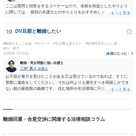
ここは質問と回答をするコーナーなので、依頼を前提としたやりとり
に関しては、 個別の弁護士とのやりとりをおすすめします。
10
DV旦那と離婚したい
#離婚すること自体
#モラハラ
#生活費を渡さない
#慰謝料請求したい側
#DV・暴力
2026年7月10日
役にたった
1
離婚・男女問題に強い弁護士
三村 勇人
弁護士
お子様が暴力を受けたことがある又は受けているのであれば、すぐに
警察に連絡をしてください。 それは何よりも優先すべき両親しかでき
ない親の最低限の義務です。 住む場所や生活環境に不安があるようで
あれば、 警察、市区町村からシェルターを案内していただけますし、
場所を特定されないような措置も行っていただけます。 また、日本で
は離婚が認められにくいですが、暴力がある場合には、すぐに認めら
れます。 暴力を受けた際に、警察を呼んでください。その証拠だけで
離婚回避・合意交渉に関連する法律相談コラム
十分です。それ以外は必要ありません。 なお、現在暴力を受けていな
いのであれば、暴力を待つ必要はありません。 夜逃げが可能なのであ
れば、すぐにしてください。 別居期間が２年を超えれば離婚できます