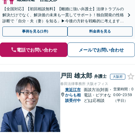
【全国対応】【初回相談無料】【離婚に強い弁護士】法律トラブルの
解決だけでなく、解決後の未来も一貫してサポート！独自開発の性格
診断で「自分・夫（妻）を知る」▶︎今後の方針を戦略的に考えます！
【休日夜間／オンライン相談OK】
事例を見る(1件)
料金表を見る
電話でお問い合わせ
メールでお問い合わせ
戸田 雄太郎
弁護士
大阪府
春田法律事務所 大阪オフィス
営業時間：0
東近江市
面談方法(対面・
からも相
電話・ビデオな
0:00~23:59
談受付中
ど)は応相談
（平日）