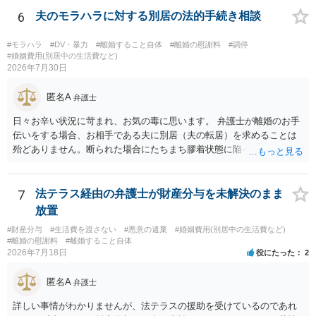
6
夫のモラハラに対する別居の法的手続き相談
#モラハラ
#DV・暴力
#離婚すること自体
#離婚の慰謝料
#調停
#婚姻費用(別居中の生活費など)
2026年7月30日
匿名A
弁護士
日々お辛い状況に苛まれ、お気の毒に思います。 弁護士が離婚のお手
伝いをする場合、お相手である夫に別居（夫の転居）を求めることは
殆どありません。断られた場合にたちまち膠着状態に陥ってしまうの
と、同居中の依頼者ご本人をますます窮地に陥らせてしまう可能性が
高いためです。 実務的には、ご相談者さまが転居する形で離婚協議等
を進める選択を採らざるを得ないことが圧倒的多数です。
7
法テラス経由の弁護士が財産分与を未解決のまま
放置
#財産分与
#生活費を渡さない
#悪意の遺棄
#婚姻費用(別居中の生活費など)
#離婚の慰謝料
#離婚すること自体
2026年7月18日
役にたった
2
匿名A
弁護士
詳しい事情がわかりませんが、法テラスの援助を受けているのであれ