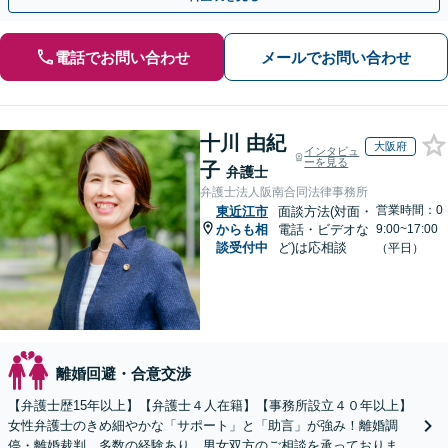
電話でお問い合わせ
メールでお問い合わせ
十川 由紀
大阪府
インタビュ
ーを見る
子
弁護士
弁護士法人阪南合同法律事務所
営業時間：0
東近江市
面談方法(対面・
からも相
電話・ビデオな
9:00~17:00
談受付中
ど)は応相談
（平日）
離婚回避・合意交渉
【弁護士歴15年以上】【弁護士４人在籍】【事務所設立４０年以上】
女性弁護士のきめ細やかな「サポート」と「助言」が強み！離婚調
停・離婚裁判、多数の経験あり。男女双方のご相談を承っております