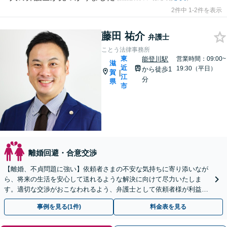
2件中 1-2件を表示
藤田 祐介
弁護士
ことう法律事務所
東
能登川駅
営業時間：09:00~
滋
近
19:30（平日）
から徒歩1
賀
|
江
分
県
市
離婚回避・合意交渉
【離婚、不貞問題に強い】依頼者さまの不安な気持ちに寄り添いなが
ら、将来の生活を安心して送れるような解決に向けて尽力いたしま
す。適切な交渉がおこなわれるよう、弁護士として依頼者様が利益を
最大限得ることができるようサポート【子連れ相談OK】
事例を見る(1件)
料金表を見る