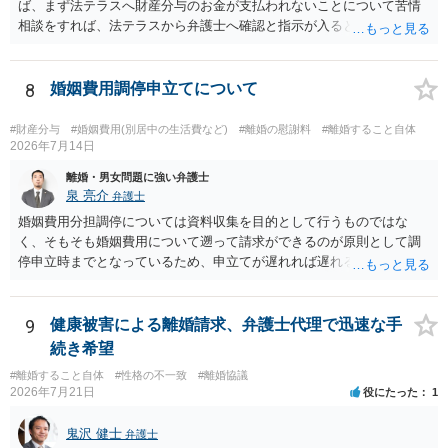
ば、まず法テラスへ財産分与のお金が支払われないことについて苦情
相談をすれば、法テラスから弁護士へ確認と指示が入ると思います。
その上で、所属する弁護士会の市民窓口へ連絡することも考えられま
す。
8
婚姻費用調停申立てについて
#財産分与
#婚姻費用(別居中の生活費など)
#離婚の慰謝料
#離婚すること自体
2026年7月14日
離婚・男女問題に強い弁護士
泉 亮介
弁護士
婚姻費用分担調停については資料収集を目的として行うものではな
く、そもそも婚姻費用について遡って請求ができるのが原則として調
停申立時までとなっているため、申立てが遅れれば遅れるほど、遡れ
る期間に差が出てしまうのを防ぐためです。 また、離婚調停と違い、
婚姻費用については調停で話がまとまらなかった場合に審判で裁判所
の判断が出るため、終局的な解決が見込めます。 弁護士に一度相談さ
9
健康被害による離婚請求、弁護士代理で迅速な手
れた方が良いでしょう。
続き希望
#離婚すること自体
#性格の不一致
#離婚協議
2026年7月21日
役にたった
1
鬼沢 健士
弁護士