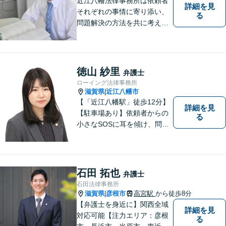
近江八幡法律事務所は依頼者
詳細を見
それぞれの事情に寄り添い、
る
問題解決の方法を共に考える
場所です。「弁護士に相談す
べき悩みなのかわからない
方」も、ぜひお気軽にご相談
ください。
徳山 紗里
弁護士
ローイング法律事務所
滋賀県
近江八幡市
|
【「近江八幡駅」徒歩12分】
詳細を見
【駐車場あり】依頼者からの
る
小さなSOSに耳を傾け、問題
解決に導くことが出来る、そ
んな弁護士でありたいと考え
ております。 ぜひ一度私にご
相談ください。
石田 拓也
弁護士
石田法律事務所
滋賀県
彦根市
高宮駅
から徒歩8分
|
【弁護士を身近に】関西全域
詳細を見
対応可能【注力エリア：彦根
る