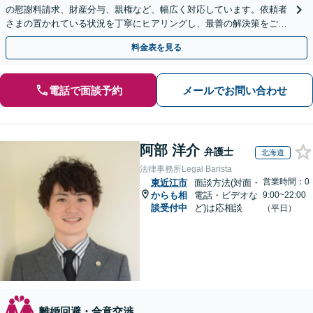
の慰謝料請求、財産分与、親権など、幅広く対応しています。依頼者
さまの置かれている状況を丁寧にヒアリングし、最善の解決策をご提
案します。お悩みの際は、お気軽にご相談ください。
料金表を見る
電話で面談予約
メールでお問い合わせ
阿部 洋介
弁護士
北海道
法律事務所Legal Barista
営業時間：0
東近江市
面談方法(対面・
からも相
電話・ビデオな
9:00~22:00
談受付中
ど)は応相談
（平日）
離婚回避・合意交渉