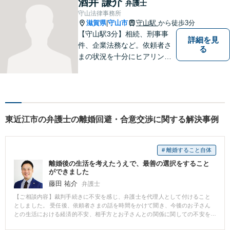
酒井 謙介
弁護士
守山法律事務所
滋賀県
守山市
守山駅
から徒歩3分
|
【守山駅3分】相続、刑事事
詳細を見
件、企業法務など。依頼者さ
る
まの状況を十分にヒアリング
し、あらゆる観点から解決策
をご提案してまいります。丁
寧に、迅速に、柔軟に対応し
ます。お気軽にご相談くださ
い【隣接駐車場あり】
東近江市の弁護士の離婚回避・合意交渉に関する解決事例
# 離婚すること自体
離婚後の生活を考えたうえで、最善の選択をすること
ができました
藤田 祐介
弁護士
【ご相談内容】裁判手続きに不安を感じ、弁護士を代理人として付けること
としました。 受任後、依頼者さまの話を時間をかけて聞き、今後のお子さん
との生活における経済的不安、相手方とお子さんとの関係に関しての不安を
吐露されました。 依頼者さまのご不安を踏まえて、離婚調停において財産分