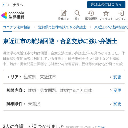
弁護士の方はこちら
ココナラへ
投稿する
探す
閲覧履歴
マイリスト
ログイン
ココナラ法律相談
滋賀県で法律相談できる弁護士
東近江市で法律相談
東近江市の離婚回避・合意交渉に強い弁護士
滋賀県の東近江市で離婚回避・合意交渉に強い弁護士が2名見つかりました。休
日面談や夜間面談に対応している弁護士、解決事例を持つ弁護士なども掲載
中。離婚・男女問題に関係する財産分与や養育費、親権等の細かな分野での絞
り込み検索もでき便利です。特にことう法律事務所の藤田 祐介弁護士や八日市
法律事務所の湯浅 浩明弁護士のプロフィール情報や弁護士費用、強みなどが注
エリア
滋賀県、東近江市
変更
目されています。『東近江市で土日や夜間に発生した離婚回避・合意交渉のト
ラブルを今すぐに弁護士に相談したい』『離婚回避・合意交渉のトラブル解決
相談内容
離婚・男女問題、離婚すること自体
変更
の実績豊富な近くの弁護士を検索したい』『初回相談無料で離婚回避・合意交
渉を法律相談できる東近江市内の弁護士に相談予約したい』などでお困りの相
談者さんにおすすめです。
詳細条件
未選択
変更
2
人の弁護士が見つかりました
(検索結果について詳しくは
こちら
)