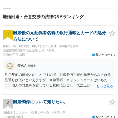
与や養育費において経済的な不安に対処するとともに、お子さんの成長に資
するかたちでの面会交流の条件を定めることとなりました。 相手方の希望も
尊重しつつ、今後の依頼者さまの生活が安定したものとなるような解決を目
指すことができました。
離婚回避・合意交渉の法律Q&Aランキング
1
離婚後の元配偶者名義の銀行通帳とカードの処分
方法について
#財産分与
#養育費
#離婚すること自体
#離婚の慰謝料
#婚姻費用(別居中の生活費など)
#親権
2026年7月13日
役にたった
2
匿名A
弁護士
約二年前の離婚とのことですので、財産分与手続が元妻からなされる
見通しは低いといえますが、当該通帳・キャッシュカードはいちお
う、他人の財産を保管している状態に該当し、民法上は事務管理（597
条）が成立しているとはいえます。 現実に問題になることはさほど考
えにくくとも、表だってのお答えとしては元妻の了解なく処分するこ
とはできないというお答えになってしまいます。
2
離婚調停について知りたい。
#離婚すること自体
#性格の不一致
#モラハラ
2026年8月6日
役にたった
1