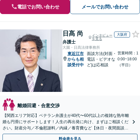
電話でお問い合わせ
メールでお問い合わせ
日髙 尚
大阪府
インタビュー
を見る
弁護士
大園・日髙法律事務所
営業時間：1
東近江市
面談方法(対面・
からも相
電話・ビデオな
0:00~18:00
談受付中
ど)は応相談
（平日）
離婚回避・合意交渉
【関西エリア対応】ベテラン弁護士が40代〜60代以上の複雑な熟年離
婚も円滑にサポートします！人生の再出発に向け、まずはご相談くだ
さい。財産分与／不倫慰謝料／内縁／養育費など【休日・夜間面談
可】人生経験も豊富な弁護士があなたの力になります！
料金表を見る