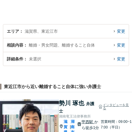
エリア
滋賀県、東近江市
変更
相談内容
離婚・男女問題、離婚すること自体
変更
詳細条件
未選択
変更
東近江市から近い離婚すること自体に強い弁護士
勢川 琢也
弁護
インタビューを見
る
士
湖南竜王法律事務所
滋
湖
甲西駅
か
営業時間：09:00~1
賀
南
|
7:00（平日）
ら徒歩1分