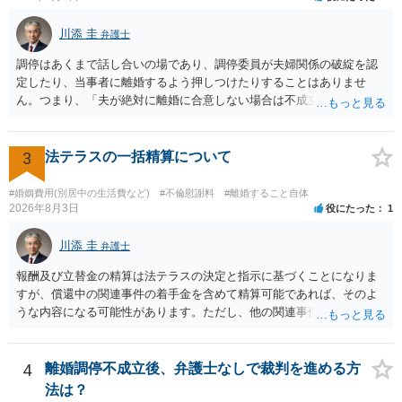
川添 圭
弁護士
調停はあくまで話し合いの場であり、調停委員が夫婦関係の破綻を認
定したり、当事者に離婚するよう押しつけたりすることはありませ
ん。つまり、「夫が絶対に離婚に合意しない場合は不成立になり」、
離婚訴訟を提起して離婚を命じる判決を得て確定しなければ離婚はで
きません。 調停段階での離婚成立を希望するなら、夫が離婚に前向き
になるような条件提示をする等、模索するほかありません（極端な話
3
法テラスの一括精算について
をいえば、夫から「この条件なら離婚してもよい」として提示された
条件を全部丸呑みする、という方法しかないかもしれません）。た
#婚姻費用(別居中の生活費など)
#不倫慰謝料
#離婚すること自体
だ、離婚訴訟をしたくないという考えを見透かされてしまうと、逆に
2026年8月3日
役にたった
1
足下を見られてしまいますので、注意する必要があります。 夫が離婚
に抵抗する可能性が高いのであれば、むしろ淡々と調停不成立にして
川添 圭
弁護士
離婚訴訟で離婚原因を主張し、判決へ持っていく方が近道であること
報酬及び立替金の精算は法テラスの決定と指示に基づくことになりま
も少なくありません。見通し等を含め、弁護士へ相談・依頼した方が
すが、償還中の関連事件の着手金を含めて精算可能であれば、そのよ
よいと思います。
うな内容になる可能性があります。ただし、他の関連事件でも相手方
から金銭を取得できる場合には個別に考える場合もあります。個別事
情によって対応が違いますので、法テラスへお尋ねいただいた方が確
実です。
4
離婚調停不成立後、弁護士なしで裁判を進める方
法は？