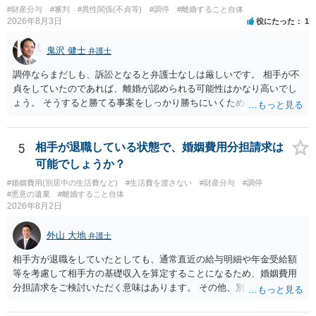
#財産分与
#審判
#異性関係(不貞等)
#調停
#離婚すること自体
2026年8月3日
役にたった
1
鬼沢 健士
弁護士
調停ならまだしも、訴訟となると弁護士なしは厳しいです。 相手が不
貞をしていたのであれば、離婚が認められる可能性はかなり高いでし
ょう。 そうすると勝てる事案をしっかり勝ちにいくためにも弁護士委
任を強くおすすめします。
5
相手が退職している状態で、婚姻費用分担請求は
可能でしょうか？
#婚姻費用(別居中の生活費など)
#生活費を渡さない
#財産分与
#調停
#悪意の遺棄
#離婚すること自体
2026年8月2日
外山 大地
弁護士
相手方が退職をしていたとしても、通常直近の給与明細や年金受給額
等を考慮して相手方の基礎収入を算定することになるため、婚姻費用
分担請求をご検討いただく意味はあります。 その他、別居の経緯、質
問者様の年収、監護されているお子様がいるかといった事情をふまえ
て、ご検討いただくのが良いかと思います。