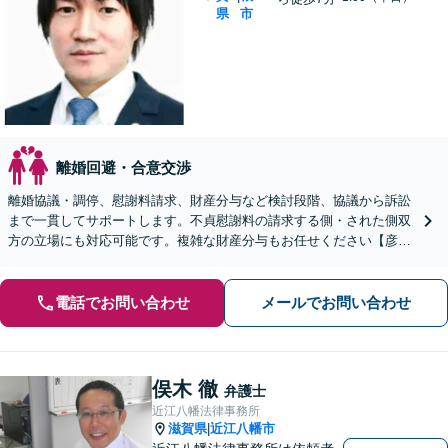
県
市
離婚回避・合意交渉
離婚協議・調停、慰謝料請求、財産分与など検討段階、協議から訴訟
まで一貫してサポートします。不貞慰謝料の請求する側・された側双
方の立場にも対応可能です。複雑な財産分与もお任せください【彦根
駅7分】
電話でお問い合わせ
メールでお問い合わせ
俣木 徹
弁護士
近江八幡法律事務所
滋賀県
近江八幡市
|