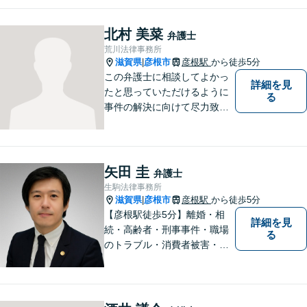
トいたします。
北村 美菜
弁護士
荒川法律事務所
滋賀県
彦根市
彦根駅
から徒歩5分
|
この弁護士に相談してよかっ
詳細を見
たと思っていただけるように
る
事件の解決に向けて尽力致し
ます。
矢田 圭
弁護士
生駒法律事務所
滋賀県
彦根市
彦根駅
から徒歩5分
|
【彦根駅徒歩5分】離婚・相
詳細を見
続・高齢者・刑事事件・職場
る
のトラブル・消費者被害・法
人倒産などはお任せくださ
い。法人・個人問わず幅広い
案件を取り扱っています。