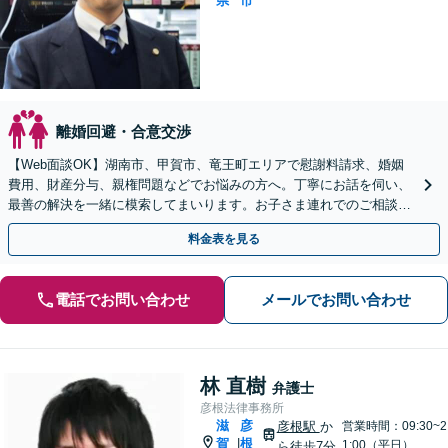
県
市
離婚回避・合意交渉
【Web面談OK】湖南市、甲賀市、竜王町エリアで慰謝料請求、婚姻
費用、財産分与、親権問題などでお悩みの方へ。丁寧にお話を伺い、
最善の解決を一緒に模索してまいります。お子さま連れでのご相談も
可能です【出張相談OK】【甲西駅1分】
料金表を見る
電話でお問い合わせ
メールでお問い合わせ
林 直樹
弁護士
彦根法律事務所
滋
彦
彦根駅
か
営業時間：09:30~2
賀
根
|
1:00（平日）
ら徒歩7分