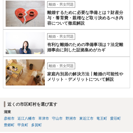
し、婚姻費用は年収が高い方が低いほうに支払う義務ですから婚姻費
離婚・男女問題
用をいただける可能性もあります。 不明点が多々あると思います。弁
離婚するために必要な準備とは？財産分
護士でなくともよいので、警察などにも相談をしてみてください。
与・養育費・親権など取り決めるべき内
容について徹底解説
離婚・男女問題
有利な離婚のための準備事項は？法定離
婚事由に則した証拠集めがカギ
離婚・男女問題
家庭内別居の解決方法┃離婚の可能性や
メリット・デメリットについて解説
近くの市区町村を選び直す
湖東
彦根市
近江八幡市
草津市
守山市
野洲市
東近江市
竜王町
愛荘町
豊郷町
甲良町
多賀町