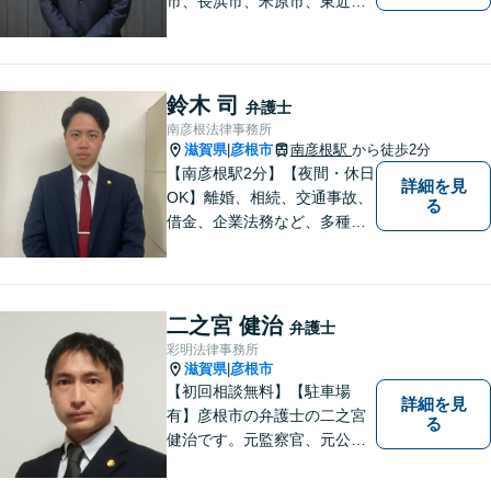
市、長浜市、米原市、東近江
市、近江八幡市】日常で起こ
り得る法律問題の解決へ特
化。生まれ育った地元の皆さ
まに、不安を和らげベストな
鈴木 司
弁護士
解決策を提供します「迅速丁
南彦根法律事務所
寧」【無料相談有・駐車場完
滋賀県
彦根市
南彦根駅
から徒歩2分
|
備】【英語対応可】
【南彦根駅2分】【夜間・休日
詳細を見
OK】離婚、相続、交通事故、
る
借金、企業法務など、多種多
様なご相談にお応えしており
ます。スピード感を持った対
応と密なコミュニケーション
をモットーに、皆様それぞれ
二之宮 健治
弁護士
に合った解決を図ってまいり
彩明法律事務所
ます。お気軽にご相談くださ
滋賀県
彦根市
|
い。
【初回相談無料】【駐車場
詳細を見
有】彦根市の弁護士の二之宮
る
健治です。元監察官、元公務
員の経歴を活かし、皆様のト
ラブル解決をしっかりサポー