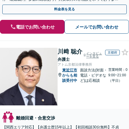
【お子さま連れのご相談OK】【南海岸和田駅徒歩3分】
料金表を見る
電話でお問い合わせ
メールでお問い合わせ
川﨑 聡介
京都府
インタビュ
ーを見る
弁護士
アトム京都法律事務所
営業時間：0
東近江市
面談方法(対面・
からも相
電話・ビデオな
9:00~21:00
談受付中
ど)は応相談
（平日）
離婚回避・合意交渉
【関西エリア対応】【弁護士歴15年以上】【初回相談30分無料】不貞