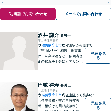
電話でお問い合わせ
メールでお問い合わせ
酒井 謙介
弁護士
守山法律事務所
滋賀県
守山市
守山駅
から徒歩3分
|
【守山駅3分】相続、刑事事
詳細を見
件、企業法務など。依頼者さ
る
まの状況を十分にヒアリング
し、あらゆる観点から解決策
をご提案してまいります。丁
寧に、迅速に、柔軟に対応し
ます。お気軽にご相談くださ
円城 得寿
弁護士
い【隣接駐車場あり】
円城法律事務所
滋賀県
守山市
守山駅
から徒歩6分
|
【多重債務・交通事故被害
詳細を見
者・相続は初回相談無料】
る