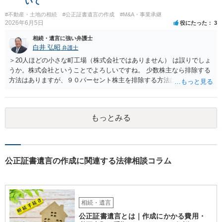
いて
による不当な関与の有無も含めて、別の弁護士に資料（遺言書案、委
#不動産・土地の相続
#公正証書遺言の作成
#M&A・事業承継
任状、母親の発言内容、弁護士との連絡履歴、兄とのやり取り等）を
2026年6月5日
役にたった
3
示して相談した方がよいように思います。
相続・遺言に強い弁護士
白井 弘昭
弁護士
＞20人ほどの小さな町工場（株式会社ではありません） は誤りでしょ
うか。株式会社ということでよろしいですね。 少数株主なら排除する
方法はありますが、９０パーセント株主を排除する方法は現実的にあ
りません。 事業承継や株譲渡を進めるには、社員全員で本人を説得す
るか、家族を説得して承継させるかしかないでしょう。 また、出資者
がいれば、全員で会社を辞めて新たな会社を立ち上げることも考えら
もっとみる
れます。 それか、しばらく我慢して、社長が没した後に相続人から承
継させるしかないように思えます。 私見ながらご参考まで。
公正証書遺言の作成に関連する法律相談コラム
相続・遺言
公正証書遺言とは｜作成にかかる費用・