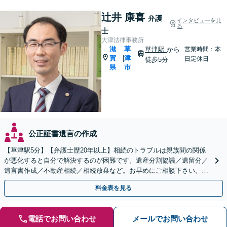
辻井 康喜
弁護
インタビューを見
る
士
大津法律事務所
滋
草
草津駅
から
営業時間：本
賀
津
|
日定休日
徒歩5分
県
市
公正証書遺言の作成
【草津駅5分】【弁護士歴20年以上】相続のトラブルは親族間の関係
が悪化すると自分で解決するのが困難です。遺産分割協議／遺留分／
遺言書作成／不動産相続／相続放棄など。お早めにご相談下さい。
【相続・遺言に関する初回相談６０分無料】【駐車場あり】
料金表を見る
電話でお問い合わせ
メールでお問い合わせ