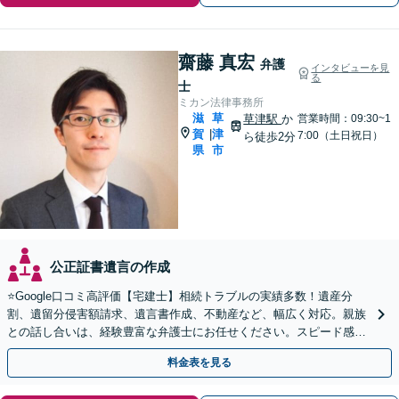
齋藤 真宏
弁護
インタビューを見
る
士
ミカン法律事務所
滋
草
草津駅
か
営業時間：09:30~1
賀
津
|
7:00（土日祝日）
ら徒歩2分
県
市
公正証書遺言の作成
⭐️Google口コミ高評価【宅建士】相続トラブルの実績多数！遺産分
割、遺留分侵害額請求、遺言書作成、不動産など、幅広く対応。親族
との話し合いは、経験豊富な弁護士にお任せください。スピード感を
重視【予約で夜間・休日対応可】【駐車場あり】
料金表を見る