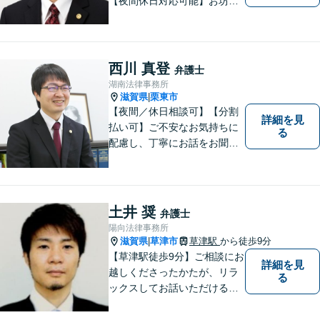
【夜間休日対応可能】お坊さ
ん弁護士・僧籍を持つ弁護士
として、また、会社生活を経
験した者として、一般生活者
の目線で敷居が低い弁護士と
西川 真登
弁護士
して、親身にあなたの立場に
湖南法律事務所
立って、ご相談に対応いたし
滋賀県
栗東市
|
ます。
【夜間／休日相談可】【分割
詳細を見
払い可】ご不安なお気持ちに
る
配慮し、丁寧にお話をお聞き
することを信条としていま
す。お悩みの方は、一度お問
い合わせください。
土井 奨
弁護士
陽向法律事務所
滋賀県
草津市
草津駅
から徒歩9分
|
【草津駅徒歩9分】ご相談にお
詳細を見
越しくださったかたが、リラ
る
ックスしてお話いただけるよ
うな対応を心がけておりま
す。法的トラブルに対して弁