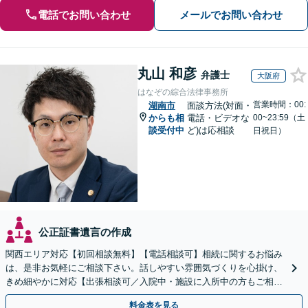
電話でお問い合わせ
メールでお問い合わせ
丸山 和彦
弁護士
大阪府
はなぞの綜合法律事務所
営業時間：00:
湖南市
面談方法(対面・
からも相
電話・ビデオな
00~23:59（土
談受付中
ど)は応相談
日祝日）
公正証書遺言の作成
関西エリア対応【初回相談無料】【電話相談可】相続に関するお悩み
は、是非お気軽にご相談下さい。話しやすい雰囲気づくりを心掛け、
きめ細やかに対応【出張相談可／入院中・施設に入所中の方もご相談
ください】【車いす利用可】
料金表を見る