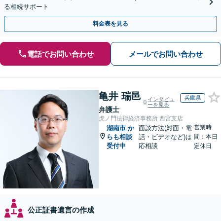
る相続サポート
料金表を見る
電話でお問い合わせ
メールでお問い合わせ
亀井 瑞邑
兵庫県
インタビュ
ーを見る
弁護士
虎ノ門法律経済事務所 西宮支店
営業時
湖南市
か
面談方法(対面・電
らも相談
話・ビデオなど)は
間：本日
受付中
応相談
定休日
公正証書遺言の作成