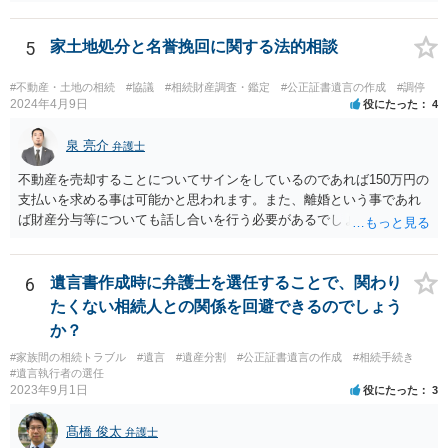
5
家土地処分と名誉挽回に関する法的相談
#不動産・土地の相続
#協議
#相続財産調査・鑑定
#公正証書遺言の作成
#調停
2024年4月9日
役にたった
4
泉 亮介
弁護士
不動産を売却することについてサインをしているのであれば150万円の
支払いを求める事は可能かと思われます。また、離婚という事であれ
ば財産分与等についても話し合いを行う必要があるでしょう。 細かい
事情をお伺いする必要もあるかと思われますので、一度お近くの弁護
士事務所へご相談されると良いでしょう。
6
遺言書作成時に弁護士を選任することで、関わり
たくない相続人との関係を回避できるのでしょう
か？
#家族間の相続トラブル
#遺言
#遺産分割
#公正証書遺言の作成
#相続手続き
#遺言執行者の選任
2023年9月1日
役にたった
3
髙橋 俊太
弁護士