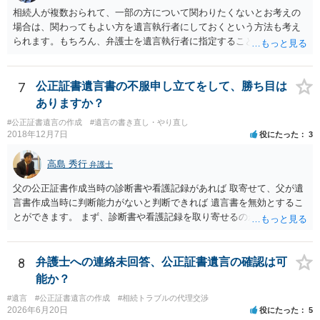
相続人が複数おられて、一部の方について関わりたくないとお考えの
場合は、関わってもよい方を遺言執行者にしておくという方法も考え
られます。もちろん、弁護士を遺言執行者に指定することもできます
が、（関わってもよい）相続人を遺言執行者に指定しておいて、その
方に再委任の権限を付与しておくという方法もあります。 一度、弁護
士に直接ご相談されることをお勧めいたします。
7
公正証書遺言書の不服申し立てをして、勝ち目は
ありますか？
#公正証書遺言の作成
#遺言の書き直し・やり直し
2018年12月7日
役にたった
3
高島 秀行
弁護士
父の公正証書作成当時の診断書や看護記録があれば 取寄せて、父が遺
言書作成当時に判断能力がないと判断できれば 遺言書を無効とするこ
とができます。 まず、診断書や看護記録を取り寄せるのが重要となり
ます。 ご自分で取り寄せるか、弁護士に取り寄せてもらうかしたらよ
いと思います。
8
弁護士への連絡未回答、公正証書遺言の確認は可
能か？
#遺言
#公正証書遺言の作成
#相続トラブルの代理交渉
2026年6月20日
役にたった
5