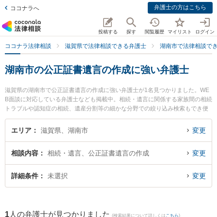
弁護士の方はこちら
ココナラへ
投稿する
探す
閲覧履歴
マイリスト
ログイン
ココナラ法律相談
滋賀県で法律相談できる弁護士
湖南市で法律相談で
湖南市の公正証書遺言の作成に強い弁護士
滋賀県の湖南市で公正証書遺言の作成に強い弁護士が1名見つかりました。WE
B面談に対応している弁護士なども掲載中。相続・遺言に関係する家族間の相続
トラブルや認知症の相続、遺産分割等の細かな分野での絞り込み検索もでき便
利です。特に湖南竜王法律事務所の勢川 琢也弁護士のプロフィール情報や弁護
士費用、強みなどが注目されています。『湖南市で土日や夜間に発生した公正
エリア
滋賀県、湖南市
変更
証書遺言の作成のトラブルを今すぐに弁護士に相談したい』『公正証書遺言の
作成のトラブル解決の実績豊富な近くの弁護士を検索したい』『初回相談無料
相談内容
相続・遺言、公正証書遺言の作成
変更
で公正証書遺言の作成を法律相談できる湖南市内の弁護士に相談予約したい』
などでお困りの相談者さんにおすすめです。
詳細条件
未選択
変更
1
人の弁護士が見つかりました
(検索結果について詳しくは
こちら
)