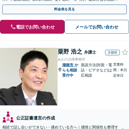
／相続放棄（借金の相続）／遺言書作成
料金表を見る
電話でお問い合わせ
メールでお問い合わせ
粟野 浩之
弁護士
京都府
あわの法律事務所
営業時
湖南市
か
面談方法(対面・電
らも相談
話・ビデオなど)は
間：本日
受付中
応相談
定休日
公正証書遺言の作成
相続で話し合いができない・揉めている方へ｜感情と関係性も整理す