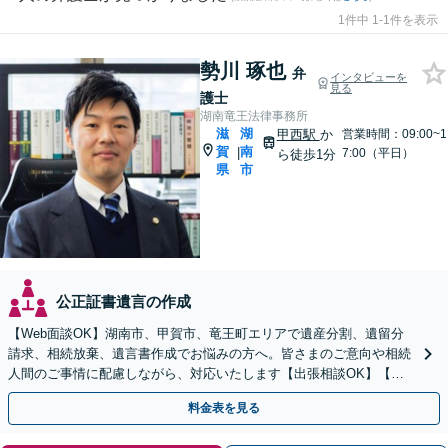
1件中 1-1件を表示
勢川 琢也
弁
インタビューを
見る
護士
湖南竜王法律事務所
滋
湖
甲西駅
か
営業時間：09:00~1
賀
南
|
7:00（平日）
ら徒歩1分
県
市
公正証書遺言の作成
【Web面談OK】湖南市、甲賀市、竜王町エリアで遺産分割、遺留分
請求、相続放棄、遺言書作成でお悩みの方へ。皆さまのご意向や相続
人間のご事情に配慮しながら、対応いたします【出張相談OK】【甲
西駅1分】
料金表を見る