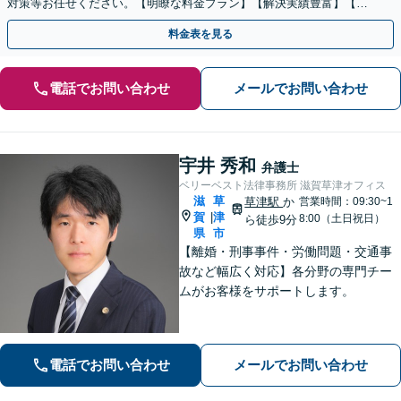
対策等お任せください。【明瞭な料金プラン】【解決実績豊富】【電
話相談可】
料金表を見る
電話でお問い合わせ
メールでお問い合わせ
宇井 秀和
弁護士
ベリーベスト法律事務所 滋賀草津オフィス
滋
草
草津駅
か
営業時間：09:30~1
賀
津
|
8:00（土日祝日）
ら徒歩9分
県
市
【離婚・刑事事件・労働問題・交通事
故など幅広く対応】各分野の専門チー
ムがお客様をサポートします。
電話でお問い合わせ
メールでお問い合わせ