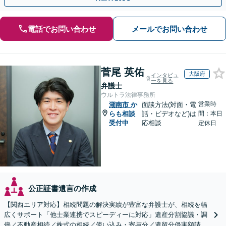
電話でお問い合わせ
メールでお問い合わせ
菅尾 英佑
大阪府
インタビュ
ーを見る
弁護士
ウルトラ法律事務所
営業時
湖南市
か
面談方法(対面・電
らも相談
話・ビデオなど)は
間：本日
受付中
応相談
定休日
公正証書遺言の作成
【関西エリア対応】相続問題の解決実績が豊富な弁護士が、相続を幅
広くサポート「他士業連携でスピーディーに対応」遺産分割協議・調
停／不動産相続／株式の相続／使い込み・寄与分／遺留分侵害額請求