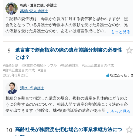
相続・遺言に強い弁護士
髙橋 俊太
弁護士
ご記載の委任状は、母親から貴方に対する委任状と思われますが、照
会先となっている弁護士が母親本人の依頼を受けた弁護士なのか、兄
の依頼を受けた弁護士なのか、あるいは遺言作成にどのような立場で
関与しているのかによって、説明を求められる範囲は変わり得るもの
と思われます。 仮に、その弁護士が母親本人から依頼を受けているの
であれば、母親本人に対する報告義務が問題となります。母親が貴方
9
遺言書で割合指定の際の遺産協議分割書の必要性
に一任する旨を明確に伝えており、委任状の内容にも、弁護士との連
とは？
絡、進捗確認、公正証書遺言の作成有無や控えの確認等が含まれてい
#遺産分割
#家族間の相続トラブル
#相続税対策
#公正証書遺言の作成
るのであれば、貴方から進捗状況等の説明を求める余地はあります。
#自筆証書遺言の作成
#遺言
他方で、その弁護士が兄の依頼を受けた弁護士である場合には、兄の
2025年3月23日
役にたった
2
代理人という立場になりますので、貴方や母親に対して当然に進捗状
況を報告する義務があるとは限りません。また、親族間で利害対立が
清水 卓
弁護士
ある可能性がある場合、守秘義務や本人意思確認の観点から、委任状
があるとしても直ちに内容を開示しないこともあり得ます。 公正証書
相続分を割合で指定した遺言の場合、複数の遺産を具体的にどうのよ
遺言が作成済みである場合でも、生前にその存在や内容を誰に開示す
うに分割するのかについて、相続人間で遺産分割協議により決める必
るかは、基本的には遺言者本人の意思による問題です。まずは、母親
要が出てきます（預貯金、株•投資信託等の遺産がある場合に、どの遺
本人から弁護士に対し、「娘に進捗状況及び公正証書遺言の作成有
産についても相続分の割合で分けるのか、預貯金はある相続人に、株•
無・内容について説明してよい」旨を明確に伝えてもらい、委任状の
投資信託は他の相続人にというような分け方をするのか等について
写しを添付して、期限を区切って書面で回答を求めることが考えられ
は、相続人間で遺産分割協議により決める必要があります）。
10
高齢社長が株譲渡を拒む場合の事業承継方法につ
ます。それでも回答がない場合には、母親本人の意思能力や真意、兄