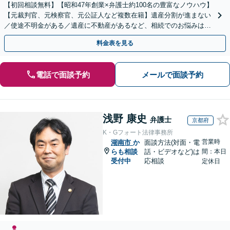
【初回相談無料】【昭和47年創業×弁護士約100名の豊富なノウハウ】
【元裁判官、元検察官、元公証人など複数在籍】遺産分割が進まない
／使途不明金がある／遺産に不動産があるなど、相続でのお悩みはご
相談ください【他士業連携で登記・税も対応】
料金表を見る
電話で面談予約
メールで面談予約
浅野 康史
弁護士
京都府
K・Gフォート法律事務所
営業時
湖南市
か
面談方法(対面・電
らも相談
話・ビデオなど)は
間：本日
受付中
応相談
定休日