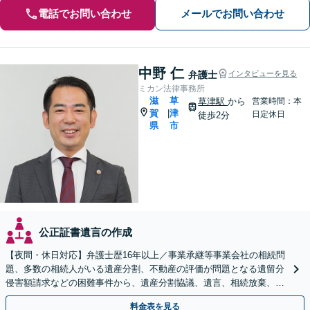
電話でお問い合わせ
メールでお問い合わせ
中野 仁
弁護士
インタビューを見る
ミカン法律事務所
滋
草
草津駅
から
営業時間：本
賀
津
|
日定休日
徒歩2分
県
市
公正証書遺言の作成
【夜間・休日対応】弁護士歴16年以上／事業承継等事業会社の相続問
題、多数の相続人がいる遺産分割、不動産の評価が問題となる遺留分
侵害額請求などの困難事件から、遺産分割協議、遺言、相続放棄、使
途不明金の調査まで、全般の経験豊富【JR草津駅2分】
料金表を見る