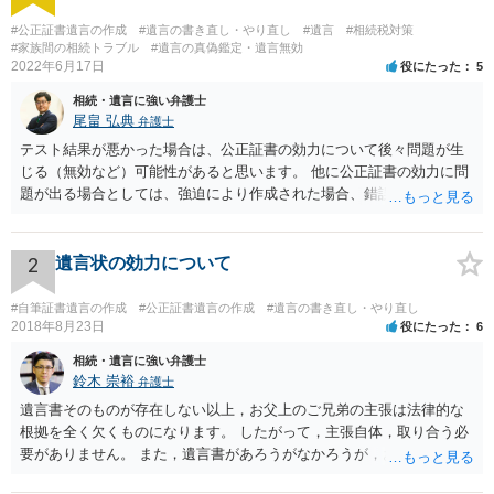
#公正証書遺言の作成
#遺言の書き直し・やり直し
#遺言
#相続税対策
#家族間の相続トラブル
#遺言の真偽鑑定・遺言無効
2022年6月17日
役にたった
5
相続・遺言に強い弁護士
尾畠 弘典
弁護士
テスト結果が悪かった場合は、公正証書の効力について後々問題が生
じる（無効など）可能性があると思います。 他に公正証書の効力に問
題が出る場合としては、強迫により作成された場合、錯誤（勘違い）
の場合などがあります。 遺言の対象となる財産の多寡などにもよりま
すが、弁護士に作成を依頼する場合は、１０～数十万円程度になるケ
ースが多いと思います。 報酬体系は、弁護士ごとに異なりますので一
2
遺言状の効力について
律の基準はありません。
#自筆証書遺言の作成
#公正証書遺言の作成
#遺言の書き直し・やり直し
2018年8月23日
役にたった
6
相続・遺言に強い弁護士
鈴木 崇裕
弁護士
遺言書そのものが存在しない以上，お父上のご兄弟の主張は法律的な
根拠を全く欠くものになります。 したがって，主張自体，取り合う必
要がありません。 また，遺言書があろうがなかろうが，お父上のご兄
弟と面会しなければならない義務はもともとありません。 峰岸先生の