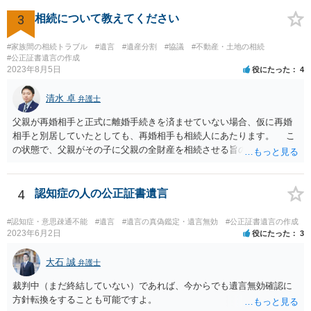
ご回答にもありますが， 代理人弁護士をたてて，その弁護士から相手
方に対して， ・相続に関する主張は法的根拠がなく，一切応じないこ
3
相続について教えてください
と ・今後一切の連絡をしてこないでほしいこと ・連絡を継続してくる
ようであれば警察への通報や法的措置も辞さないこと などを記載した
#家族間の相続トラブル
#遺言
#遺産分割
#協議
#不動産・土地の相続
書面を発送してもらうことがよろしいように思います。
#公正証書遺言の作成
2023年8月5日
役にたった
4
清水 卓
弁護士
父親が再婚相手と正式に離婚手続きを済ませていない場合、仮に再婚
相手と別居していたとしても、再婚相手も相続人にあたります。 こ
の状態で、父親がその子に父親の全財産を相続させる旨の公正証書遺
言を残した場合、一旦は子が父親の全財産を相続することになります
が、再婚相手の遺留分を侵害しているため、再婚相手から相続人
（子）に対して遺留分侵害額請求権が行使される可能性があります。
4
認知症の人の公正証書遺言
お悩みのようであれば、問題の当事者であるお父様本人がお住まい
の地域等の弁護士に直接相談してみるのが望ましいように思います。
#認知症・意思疎通不能
#遺言
#遺言の真偽鑑定・遺言無効
#公正証書遺言の作成
【参考】民法 （遺留分侵害額の請求） 第千四十六条 遺留分権利者及
2023年6月2日
役にたった
3
びその承継人は、受遺者（特定財産承継遺言により財産を承継し又は
相続分の指定を受けた相続人を含む。以下この章において同じ。）又
大石 誠
弁護士
は受贈者に対し、遺留分侵害額に相当する金銭の支払を請求すること
裁判中（まだ終結していない）であれば、今からでも遺言無効確認に
ができる。
方針転換をすることも可能ですよ。