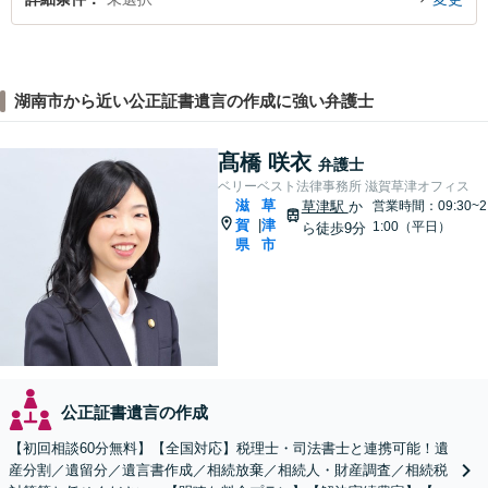
湖南市から近い公正証書遺言の作成に強い弁護士
髙橋 咲衣
弁護士
ベリーベスト法律事務所 滋賀草津オフィス
滋
草
草津駅
か
営業時間：09:30~2
賀
津
|
1:00（平日）
ら徒歩9分
県
市
公正証書遺言の作成
【初回相談60分無料】【全国対応】税理士・司法書士と連携可能！遺
産分割／遺留分／遺言書作成／相続放棄／相続人・財産調査／相続税