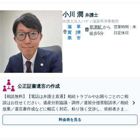
小川 潤
弁護士
弁護士法人バディ滋賀草津事務所
滋
草
草津駅
から
営業時間：本
賀
津
|
日定休日
徒歩5分
県
市
公正証書遺言の作成
【相談無料】【電話は弁護士直通】相続トラブルやお困りごとのご相
談はお任せください。遺産分割協議・調停／遺留分侵害額請求／相続
放棄／遺言書作成などに幅広く対応。粘り強く交渉し、依頼者さまに
有利な解決を目指します【出張相談可能】【草津駅5分】
料金表を見る