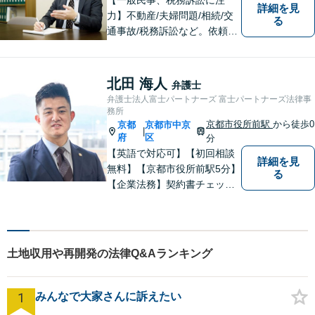
詳細を見
力】不動産/夫婦問題/相続/交
る
通事故/税務訴訟など。依頼者
の話に耳を傾け、それぞれの
悩みに応じた最良の選択肢を
提案できるよう尽力していま
北田 海人
弁護士
す。【「京都市役所前駅」3番
弁護士法人富士パートナーズ 富士パートナーズ法律事
出口6分】【駐車場あり】
務所
京都市役所前駅
から徒歩0
京都
京都市中京
|
府
区
分
【英語で対応可】【初回相談
詳細を見
無料】【京都市役所前駅5分】
る
【企業法務】契約書チェッ
ク、事業承継（親族内・他社
のいずれも。）、株主総会指
導、フリーランス・スタート
アップ支援など、幅広いご相
土地収用や再開発の法律Q&Aランキング
談に対応【税務訴訟】税務調
査対応、タックスプランニン
グなど。
1
みんなで大家さんに訴えたい