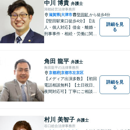
ます。弁護士に依頼するのは
中川 博貴
弁護士
敷居が高いとお考えの方も、
湖都経営法律事務所
まずは一度ご相談ください。
滋賀県
大津市
堅田駅
から徒歩4分
|
【堅田駅東口徒歩4分】【法
詳細を見
人・個人対応】借金・離婚・
る
刑事事件・相続・労働に関す
るトラブルはお任せくださ
い。顧問契約・企業法務全般
に対応。困りの際はぜひ一度
お話をお聞かせください。
角田 龍平
弁護士
【無料駐車場あり】
角田龍平の法律事務所
京都府
京都市左京区
|
【メディア出演多数】【初回
詳細を見
電話相談無料】【土日祝日、
る
夜間対応可】丁寧にご相談を
お聞きして、事件に応じた最
適の解決と明朗な弁護士費用
をご提案。お客様の権利と人
格を徹底的に守ります！
村川 美智子
弁護士
谷口総合法律事務所