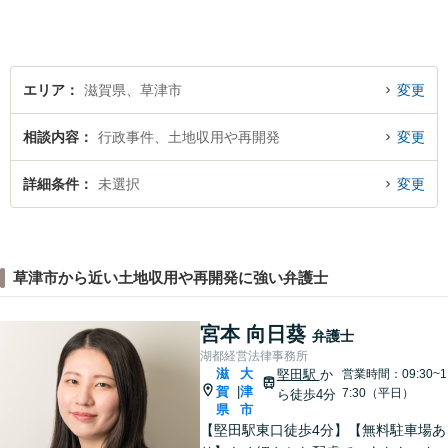
エリア
滋賀県、草津市
変更
相談内容
行政事件、土地収用や再開発
変更
詳細条件
未選択
変更
草津市から近い土地収用や再開発に強い弁護士
宮本 向日葵
弁護士
湖都経営法律事務所
滋
大
堅田駅
か
営業時間：09:30~1
賀
津
|
7:30（平日）
ら徒歩4分
県
市
【堅田駅東口徒歩4分】【無料駐車場あ