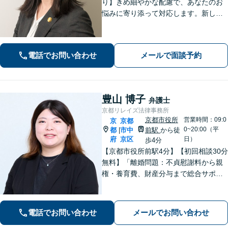
り】きめ細やかな配慮で、あなたのお
悩みに寄り添って対応します。新しい
人生のスタートが切れるよう、法律の
プロとして最後までサポート。お気軽
にご相談ください。
電話でお問い合わせ
メールで面談予約
豊山 博子
弁護士
京都リレイズ法律事務所
京都市役所
営業時間：09:0
京
京都
0~20:00（平
都
市中
前駅
から徒
|
府
京区
日）
歩4分
【京都市役所前駅4分】【初回相談30分
無料】「離婚問題：不貞慰謝料から親
権・養育費、財産分与まで総合サポー
ト」「法人破産：会社の状況に応じた
最適な手続きをご提案」おひとりで抱
えて諦める前に、まずはあなたのご希
電話でお問い合わせ
メールでお問い合わせ
望をお聞かせください【休日・夜間相