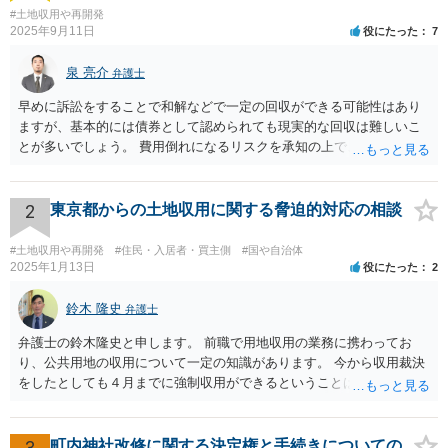
#土地収用や再開発
2025年9月11日
役にたった
7
泉 亮介
弁護士
早めに訴訟をすることで和解などで一定の回収ができる可能性はあり
ますが、基本的には債券として認められても現実的な回収は難しいこ
とが多いでしょう。 費用倒れになるリスクを承知の上で、やるだけや
ってみるかどうかという側面が強いかと思われます。
2
東京都からの土地収用に関する脅迫的対応の相談
#土地収用や再開発
#住民・入居者・買主側
#国や自治体
2025年1月13日
役にたった
2
鈴木 隆史
弁護士
弁護士の鈴木隆史と申します。 前職で用地収用の業務に携わってお
り、公共用地の収用について一定の知識があります。 今から収用裁決
をしたとしても４月までに強制収用ができるということは考え難く、
交渉は可能ではないかと思います。 詳細のご相談についてはココナラ
法律相談のポータルサイトからお電話やメールをいただければと思い
ます。
3
町内神社改修に関する決定権と手続きについての