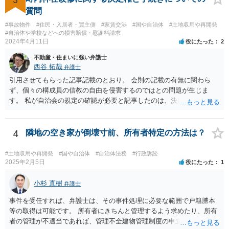
質問
#事故物件
#住民・入居者・買主側
#家賃交渉
#国や自治体
#土地収用や再開発
#自治体や学校などへの損害賠償・慰謝料請求
2024年4月11日
役にたった
2
不動産・住まいに強い弁護士
西谷 拓哉
弁護士
引用させてもらった記事記載のとおり。 会則の記載の有無に関わら
ず、個々の構成員の信教の自由を侵害するのではとの問題が生じま
す。 私が自治会の規定の確認が必要と記事したのは、決定権の話では
なく、自治会と神社の関係性や、そもそもいかなる根拠・趣旨で神社
の積立金なるものを集めているのたのかという始まりの点から背景事
情が不明なためです。
4
隣地の空き家が倒壊寸前、所有者特定の方法は？
#土地収用や再開発
#国や自治体
#自治体法務
#行政訴訟
2025年2月5日
役にたった
1
小杉 直樹
弁護士
事件を受任すれば、弁護士は、その事件処理に必要な範囲で戸籍謄本
等の取得は可能です。 所有者にきちんと管理するよう求めたり、所有
者の管理が不適当であれば、管理不全建物管理制度の申立ても検討で