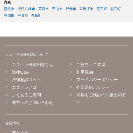
湖東
自己又は第三者のために株式会社と取引をしようとするとき。 三 株
彦根市
近江八幡市
草津市
守山市
野洲市
東近江市
竜王町
愛荘町
式会社が取締役の債務を保証することその他取締役以外の者との間に
おいて株式会社と当該取締役との利益が相反する取引をしようとする
豊郷町
甲良町
多賀町
とき。 （競業及び取締役会設置会社との取引等の制限） 第三百六十五
条 取締役会設置会社における第三百五十六条の規定の適用について
は、同条第一項中「株主総会」とあるのは、「取締役会」とする。
２ 取締役会設置会社においては、第三百五十六条第一項各号の取引
をした取締役は、当該取引後、遅滞なく、当該取引についての重要な
事実を取締役会に報告しなければならない。
ココナラ法律相談について
ココナラ法律相談とは
ご意見・ご要望
法律Q&A
利用規約
法律相談コラム
プライバシーポリシー
ココナラとは
外部送信ポリシー
よくあるご質問
掲載をご検討の弁護士の方
へ
運営へのお問い合わせ
会社情報
運営会社