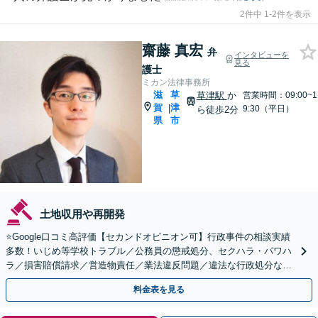
2件中 1-2件を表示
齋藤 真宏
弁
インタビューを
見る
護士
ミカン法律事務所
滋
草
草津駅
か
営業時間：09:00~1
賀
津
|
9:30（平日）
ら徒歩2分
県
市
土地収用や再開発
⭐️Google口コミ高評価【セカンドオピニオン可】行政事件の相談実績
多数！いじめ等学校トラブル／公務員の懲戒処分、セクハラ・パワハ
ラ／損害賠償請求／営造物責任／業法違反問題／違法な行政処分など
はご相談を。粘り強い対応に自信あり。
料金表を見る