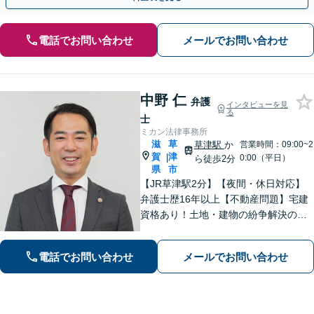
電話でお問い合わせ
メールでお問い合わせ
中野 仁
弁護
インタビューを見
る
士
ミカン法律事務所
滋
草
草津駅
か
営業時間：09:00~2
賀
津
|
0:00（平日）
ら徒歩2分
県
市
【JR草津駅2分】【夜間・休日対応】
弁護士歴16年以上【不動産問題】宅建
資格あり！土地・建物の紛争解決の経
験豊富【離婚・不貞慰謝料請求】不貞
トラブル／住宅ローン絡みの財産分与
電話でお問い合わせ
メールでお問い合わせ
の解決【法人破産】会社破産に注力
【相続】相続問題に関する経験多数、
遺産分割