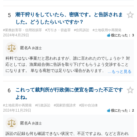
きます。
5
潮干狩りをしていたら、密猟です。と告訴されま
した。どうしたらいいですか？
#業務妨害罪・信用毀損罪
#万引き・窃盗罪
#住民訴訟
#土地収用や再開発
2024年4月29日
役にたった
3
匿名A
弁護士
科料ではない事案だと思われますが、誰に言われたのでしょうか？ 対
応としては、漁業組合側に告訴を取り下げてもらうよう交渉すること
になります。 単なる宥恕では足りない場合があります。
6
これって裁判所が行政側に便宜を図った不正です
よね。
#土地収用や再開発
#行政訴訟
#国家賠償請求
#国や自治体
2024年11月29日
役にたった
2
匿名A
弁護士
訴訟の記録も何も確認できない状況で、不正ですよね、などと言われ