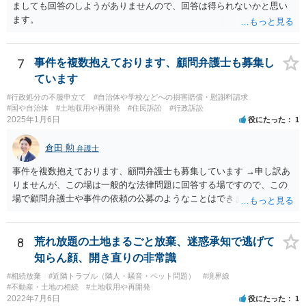
ましても回答のしようがありませんので、回答は得られないかと思い
ます。
7
事件を複数抱えております、顧問弁護士も募集し
ています
#行政処分の不服申立て
#自治体や学校などへの損害賠償・慰謝料請求
#国や自治体
#土地収用や再開発
#住民訴訟
#行政訴訟
2025年1月6日
役にたった
1
倉田 勲
弁護士
事件を複数抱えております、顧問弁護士も募集しています →申し訳あ
りませんが、この場は一般的な法律問題に回答する場ですので、この
場で顧問弁護士や事件の依頼の公募のようなことはできません。 顧問
弁護士や事件処理の依頼をしたいということでしたら、ココナラ法律
相談の弁護士検索で検索の上、個別にお問い合わせください。
8
荒れ放題の土地まるごと放棄、迷惑承知で逃げて
知らん顔、開き直りの非常識
#相続放棄
#近隣トラブル（隣人・騒音・ペット問題）
#境界線
#不動産・土地の相続
#土地収用や再開発
2022年7月6日
役にたった
1