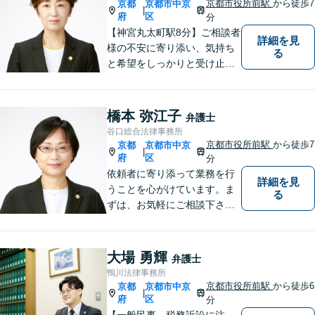
京都市役所前駅
から徒歩7
京都
京都市中京
|
府
区
分
【神宮丸太町駅8分】ご相談者
詳細を見
様の不安に寄り添い、気持ち
る
と希望をしっかりと受け止め
ます。解決の道筋を丁寧に示
し、納得と安心につながるよ
う真摯にサポートします。ど
橋本 弥江子
弁護士
うぞお気軽にお話しくださ
谷口総合法律事務所
い。【完全個室で相談可】
京都市役所前駅
から徒歩7
京都
京都市中京
|
【地域密着型の法律事務所】
府
区
分
依頼者に寄り添って業務を行
詳細を見
うことを心がけています。ま
る
ずは、お気軽にご相談下さ
い。
大場 勇輝
弁護士
鴨川法律事務所
京都市役所前駅
から徒歩6
京都
京都市中京
|
府
区
分
【一般民事、税務訴訟に注