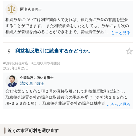
匿名A
弁護士
相続放棄については利害関係人であれば、裁判所に放棄の有無を照会
することができます。 また相続放棄をしたとしても、放棄により次の
相続人が管理を始めることができるまで、管理責任があります。 相続
人がいなければ利害関係人は相続財産管理人を選任するよう家庭裁判
所に申し立てることができます（ただし、相当程度の予納金がかかり
ます）。 相続放棄の有無の照会、相続人調査、相続財産管理人の選任
9
利益相反取引に該当するかどうか。
など採りうる手段について弁護士にご相談されてはいかがでしょう
か。
#取締役解任対応
#土地収用や再開発
2023年1月25日
企業法務に強い弁護士
清水 卓
弁護士
会社法第３５６条１項２号の直接取引として利益相反取引に該当し、
取締役会設置会社の場合は取締役会の承認を受け（会社法３６５条１
項•３５６条１項）、取締役会非設置会社の場合は株主総会の承認を受
ける必要があります（会社法第３５６条１項）。 【参考】 （競業及び
利益相反取引の制限） 第三百五十六条 取締役は、次に掲げる場合に
は、株主総会において、当該取引につき重要な事実を開示し、その承
認を受けなければならない。 一 取締役が自己又は第三者のために株
近くの市区町村を選び直す
式会社の事業の部類に属する取引をしようとするとき。 二 取締役が