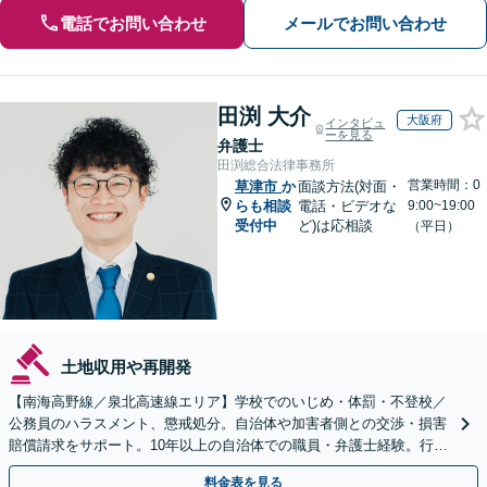
電話でお問い合わせ
メールでお問い合わせ
田渕 大介
大阪府
インタビュ
ーを見る
弁護士
田渕総合法律事務所
営業時間：0
草津市
か
面談方法(対面・
らも相談
電話・ビデオな
9:00~19:00
受付中
ど)は応相談
（平日）
土地収用や再開発
【南海高野線／泉北高速線エリア】学校でのいじめ・体罰・不登校／
公務員のハラスメント、懲戒処分。自治体や加害者側との交渉・損害
賠償請求をサポート。10年以上の自治体での職員・弁護士経験。行政
組織の動きを見据えて解決策をご提案【オンライン可】
料金表を見る