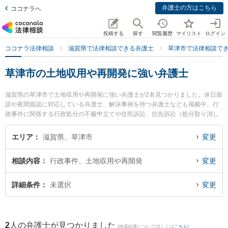
弁護士の方はこちら
ココナラへ
投稿する
探す
閲覧履歴
マイリスト
ログイン
ココナラ法律相談
滋賀県で法律相談できる弁護士
草津市で法律相談で
草津市の土地収用や再開発に強い弁護士
滋賀県の草津市で土地収用や再開発に強い弁護士が2名見つかりました。休日面
談や夜間面談に対応している弁護士、解決事例を持つ弁護士なども掲載中。行
政事件に関係する行政処分の不服申立てや住民訴訟、抗告訴訟（処分取り消し
等）等の細かな分野での絞り込み検索もでき便利です。特にミカン法律事務所
の齋藤 真宏弁護士やミカン法律事務所の中野 仁弁護士のプロフィール情報や弁
エリア
滋賀県、草津市
変更
護士費用、強みなどが注目されています。『草津市で土日や夜間に発生した土
地収用や再開発のトラブルを今すぐに弁護士に相談したい』『土地収用や再開
相談内容
行政事件、土地収用や再開発
変更
発のトラブル解決の実績豊富な近くの弁護士を検索したい』『初回相談無料で
土地収用や再開発を法律相談できる草津市内の弁護士に相談予約したい』など
でお困りの相談者さんにおすすめです。
詳細条件
未選択
変更
2
人の弁護士が見つかりました
(検索結果について詳しくは
こちら
)