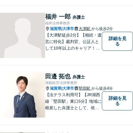
談可】
福井 一郎
弁護士
福井法律事務所
滋賀県
大津市
大津駅
から徒歩2分
|
【大津駅徒歩2分】【相続・遺
詳細を見
言に特化】裁判官、公証人と
る
して10年以上のキャリア！親
族の人間関係に配慮し、先を
見据えながら、最大限依頼者
様の利益を守ります。皆様の
抱えるお気持ちやご希望をぜ
田邉 拓也
弁護士
ひお聞かせください！
湖都経営法律事務所
滋賀県
大津市
堅田駅
から徒歩4分
|
【法テラス利用可】【JR湖西
詳細を見
線「堅田駅」東口5分】地域に
る
根差した弁護士として、依頼
者の方に寄り添い、丁寧・親
切にお話を伺い、信頼関係を
築いていけるよう尽力いたし