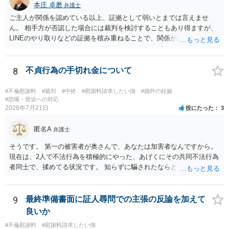
本庄 卓磨
弁護士
いるのであれば，どのような内容の委任なのか不明ですが，その行政
書士との協議になると思います。請求するか，訴訟にするか，その点
ご主人が関係を認めている以上、証拠として弱いとまでは言えませ
の見極めや，相手方は性交類似行為は認めているのか，それさえも否
ん。 相手方が否認した場合には裁判を検討することもあり得ますが、
定しているのかによって，考え方・進め方は変わってくると思いま
LINEのやり取りなどの証拠を積み重ねることで、関係が認定される余
す。 ④性交類似行為を認めているにもかかわらず支払を拒否するので
地は十分にあります。 ただし、手元の証拠でどこまで認定できるかは
あれば，本人（行政書士でも同じだと思います。）への対応ではあま
個別の事情によりますので、お早めに弁護士に相談されることをおす
り変わらないように思います。減額で折り合えるなら本人様の交渉で
すめします。
8
不貞行為の手切れ金について
もよいように思いますが，ゼロかどうかの観点であれば，訴訟に進む
しかなくなるようにも思います。そうしますと，お近くの弁護士に相
#不倫慰謝料
#裁判
#中絶
#慰謝料請求したい側
#婚外の妊娠
談して進めることを検討した方がよいようにも思います。
#恐喝・脅迫への対応
2026年7月21日
役にたった
3
匿名A
弁護士
そうです。 第一の被害者が奥さんで、あなたは加害者なんですから。
現在は、2人で不法行為を積極的にやった、あげくにその共同不法行為
者同士で、揉めてる状況です。 知らずに騙されたならともか
く・・・。 それでも経緯を考えれば多少は、その男よりは同情できる
というだけですから。
9
最終準備書面に証人尋問での主張の反論を加えて
良いか
#不倫慰謝料
#慰謝料請求したい側