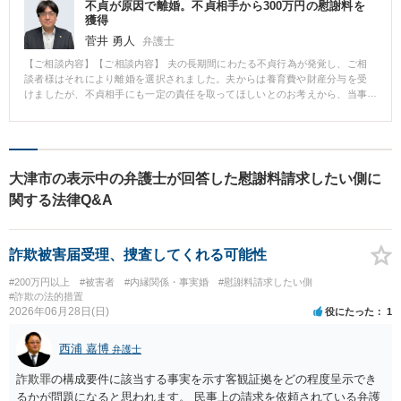
不貞が原因で離婚。不貞相手から300万円の慰謝料を
獲得
菅井 勇人
弁護士
【ご相談内容】【ご相談内容】 夫の長期間にわたる不貞行為が発覚し、ご相
談者様はそれにより離婚を選択されました。夫からは養育費や財産分与を受
けましたが、不貞相手にも一定の責任を取ってほしいとのお考えから、当事
務所にご相談いただきました。 【解決の過程と結果】 まずは不貞相手の住所
を調べ、慰謝料の支払いを求める内容証明郵便を発送しました。発送の翌日
には到着が確認でき、不貞相手から反応がありました。約1ヶ月間の交渉の結
果、300万円の慰謝料を獲得することに成功しました。
大津市の表示中の弁護士が回答した慰謝料請求したい側に
関する法律Q&A
詐欺被害届受理、捜査してくれる可能性
#200万円以上
#被害者
#内縁関係・事実婚
#慰謝料請求したい側
#詐欺の法的措置
2026年06月28日(日)
役にたった
1
西浦 嘉博
弁護士
詐欺罪の構成要件に該当する事実を示す客観証拠をどの程度呈示でき
るかが問題になると思われます。 民事上の請求を依頼されている弁護