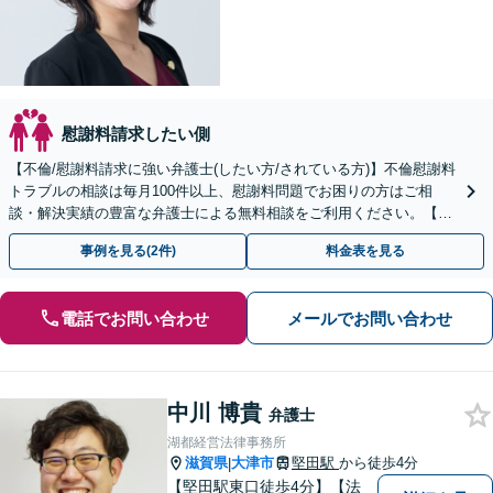
慰謝料請求したい側
【不倫/慰謝料請求に強い弁護士(したい方/されている方)】不倫慰謝料
トラブルの相談は毎月100件以上、慰謝料問題でお困りの方はご相
談・解決実績の豊富な弁護士による無料相談をご利用ください。【不
倫相談は初回0円】【全国対応】
事例を見る(2件)
料金表を見る
電話でお問い合わせ
メールでお問い合わせ
中川 博貴
弁護士
湖都経営法律事務所
滋賀県
大津市
堅田駅
から徒歩4分
|
【堅田駅東口徒歩4分】【法