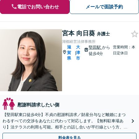
電話でお問い合わせ
メールで面談予約
宮本 向日葵
弁護士
湖都経営法律事務所
滋
大
堅田駅
から
営業時間：本
賀
津
|
日定休日
徒歩4分
県
市
慰謝料請求したい側
【堅田駅東口徒歩4分】不貞の慰謝料請求／財産分与など離婚にまつ
わるすべての交渉をあなたに代わって対応します。【無料駐車場あ
り】法テラスの利用も可能。相手との話し合いが平行線という方、一
度ご相談ください。
料金表を見る