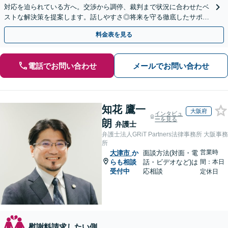
対応を迫られている方へ。交渉から調停、裁判まで状況に合わせたベ
ストな解決策を提案します。話しやすさ◎将来を守る徹底したサポー
トをいたします。【大津駅徒歩3分】
料金表を見る
電話でお問い合わせ
メールでお問い合わせ
知花 鷹一
大阪府
インタビュ
ーを見る
朗
弁護士
弁護士法人GRiT Partners法律事務所 大阪事務
所
営業時
大津市
か
面談方法(対面・電
らも相談
話・ビデオなど)は
間：本日
受付中
応相談
定休日
慰謝料請求したい側