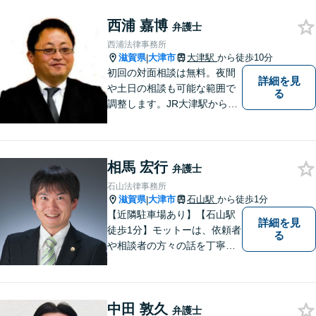
築いていけるよう尽力いたし
西浦 嘉博
ます。弁護士に依頼するのは
弁護士
敷居が高いとお考えの方も、
西浦法律事務所
まずは一度ご相談ください。
滋賀県
大津市
大津駅
から徒歩10分
|
初回の対面相談は無料。夜間
詳細を見
や土日の相談も可能な範囲で
る
調整します。JR大津駅から徒
歩10分、京阪大津線上栄町駅
から徒歩4分、大津赤十字病院
の前になります。 【滋賀県２
相馬 宏行
位 弁護士ドットコムランキ
弁護士
ング（2024年7月-2026年7月
石山法律事務所
現在）】
滋賀県
大津市
石山駅
から徒歩1分
|
【近隣駐車場あり】【石山駅
詳細を見
徒歩1分】モットーは、依頼者
る
や相談者の方々の話を丁寧に
聞き取り，丁寧に答えるとい
うことです。何か問題を抱え
ておられる方、１人で悩まず
中田 敦久
にまずは遠慮なくご相談くだ
弁護士