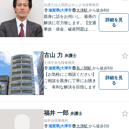
さい。
弁護士法人関西はやぶさ法律事務所
滋賀県
大津市
大津駅
から徒歩8分
|
親身に話をお伺いし、最善の
詳細を見
解決に尽力致します。【交通
る
事故・借金、破産問題は、初
回相談料無料】【夜間相談可
（要事前予約）】【弁護士経
験２０年以上】【専用駐車場
古山 力
あり】
弁護士
大津中央法律事務所
滋賀県
大津市
島ノ関駅
から徒歩5分
|
【お気軽にご相談ください】
詳細を見
ご相談を親身に丁寧にお聴き
る
し 有利な解決を目指します
福井 一郎
弁護士
福井法律事務所
滋賀県
大津市
大津駅
から徒歩2分
|