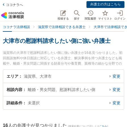
弁護士の方はこちら
ココナラへ
投稿する
探す
閲覧履歴
マイリスト
ログイン
ココナラ法律相談
滋賀県で法律相談できる弁護士
大津市で法律相談で
大津市の慰謝料請求したい側に強い弁護士
滋賀県の大津市で慰謝料請求したい側に強い弁護士が16名見つかりました。初
回面談無料や休日面談に対応している弁護士、解決事例を持つ弁護士なども掲
載中。離婚・男女問題に関係する財産分与や養育費、親権等の細かな分野での
絞り込み検索もでき便利です。特に湖都経営法律事務所の山口 智之弁護士や湖
都経営法律事務所の宮本 向日葵弁護士、東京スタートアップ法律事務所 滋賀大
エリア
滋賀県、大津市
変更
津支店の菅井 勇人弁護士のプロフィール情報や弁護士費用、強みなどが注目さ
れています。『大津市で土日や夜間に発生した慰謝料請求したい側のトラブル
相談内容
離婚・男女問題、慰謝料請求したい側
変更
を今すぐに弁護士に相談したい』『慰謝料請求したい側のトラブル解決の実績
豊富な近くの弁護士を検索したい』『初回相談無料で慰謝料請求したい側を法
律相談できる大津市内の弁護士に相談予約したい』などでお困りの相談者さん
詳細条件
未選択
変更
におすすめです。
16
人の弁護士が見つかりました
(検索結果について詳しくは
こちら
)