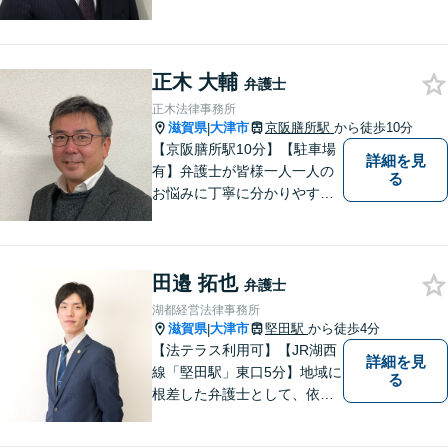
正木 大輔
弁護士
正木法律事務所
滋賀県
大津市
京阪膳所駅
から徒歩10分
|
【京阪膳所駅10分】【駐車場
詳細を見
有】弁護士が皆様一人一人の
る
お悩みに丁寧に分かりやすく
お応えいたします。専門家に
よる適切なアドバイスや手続
により、問題解決に向けて前
田邉 拓也
進できることがございます。
弁護士
どうぞ当事務所にご相談くだ
湖都経営法律事務所
さい。
滋賀県
大津市
堅田駅
から徒歩4分
|
【法テラス利用可】【JR湖西
詳細を見
線「堅田駅」東口5分】地域に
る
根差した弁護士として、依頼
者の方に寄り添い、丁寧・親
切にお話を伺い、信頼関係を