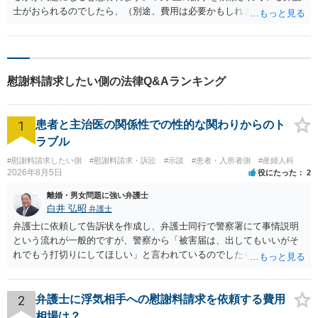
士がおられるのでしたら、（別途、費用は必要かもしれませんが）詐
欺罪の構成要件該当性について相談され、事件の見通しについて意見
を聴かれることを検討されてはいかがでしょうか。
慰謝料請求したい側の法律Q&Aランキング
1
患者と主治医の関係性での性的な関わりからのト
ラブル
#慰謝料請求したい側
#慰謝料請求・訴訟
#示談
#患者・入所者側
#産婦人科
2026年8月5日
役にたった
2
離婚・男女問題に強い弁護士
白井 弘昭
弁護士
弁護士に依頼して告訴状を作成し、弁護士同行で警察署にて事情説明
という流れが一般的ですが、警察から「被害届は、出してもいいがそ
れでもう打切りにしてほしい」と言われているのでしたら、あまり結
論は変わらないかもしれないですね。 所轄の警察を飛び越えて、直接
検察庁に訴えるのもありかもしれないですが、実際に捜査をするの
は、結局所轄だと思われますので、やはり結論は変わらないかもしれ
2
弁護士に浮気相手への慰謝料請求を依頼する費用
ないです。 一度、最寄りの「刑事に強い」とうたっている弁護士に相
相場は？