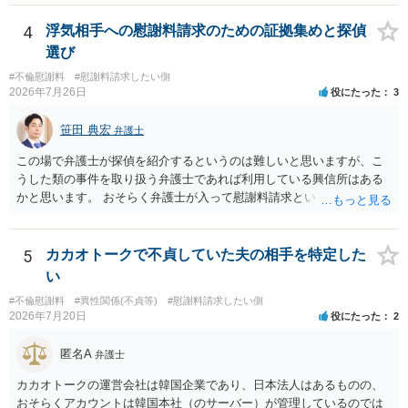
す。
るパターンはありえるものの、本件のような精神的損害が発生したと
明確にいえないような案件において開示がなされる可能性も低いので
4
浮気相手への慰謝料請求のための証拠集めと探偵
はないかと推察します。
選び
#不倫慰謝料
#慰謝料請求したい側
2026年7月26日
役にたった
3
笹田 典宏
弁護士
この場で弁護士が探偵を紹介するというのは難しいと思いますが、こ
うした類の事件を取り扱う弁護士であれば利用している興信所はある
かと思います。 おそらく弁護士が入って慰謝料請求という流れになる
かと思いますので、いずれにせよ一度法律相談に行かれることをお勧
めします。
5
カカオトークで不貞していた夫の相手を特定した
い
#不倫慰謝料
#異性関係(不貞等)
#慰謝料請求したい側
2026年7月20日
役にたった
2
匿名A
弁護士
カカオトークの運営会社は韓国企業であり、日本法人はあるものの、
おそらくアカウントは韓国本社（のサーバー）が管理しているのでは