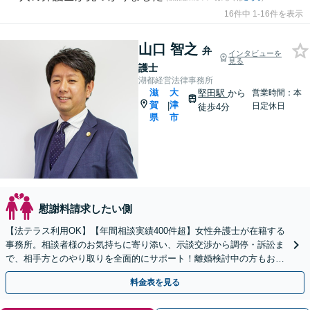
16件中 1-16件を表示
山口 智之
弁
インタビューを
見る
護士
湖都経営法律事務所
滋
大
堅田駅
から
営業時間：本
賀
津
|
日定休日
徒歩4分
県
市
慰謝料請求したい側
【法テラス利用OK】【年間相談実績400件超】女性弁護士が在籍する
事務所。相談者様のお気持ちに寄り添い、示談交渉から調停・訴訟ま
で、相手方とのやり取りを全面的にサポート！離婚検討中の方もお気
軽にご相談ください【堅田駅4分】【無料駐車場あり】
料金表を見る