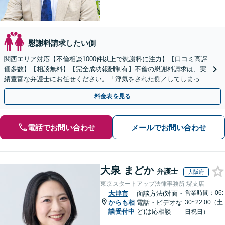
慰謝料請求したい側
関西エリア対応【不倫相談1000件以上で慰謝料に注力】【口コミ高評
価多数】【相談無料】【完全成功報酬制有】不倫の慰謝料請求は、実
績豊富な弁護士にお任せください。「浮気をされた側／してしまった
側両方対応」人情派弁護士！
料金表を見る
電話でお問い合わせ
メールでお問い合わせ
大泉 まどか
弁護士
大阪府
東京スタートアップ法律事務所 堺支店
営業時間：06:
大津市
面談方法(対面・
からも相
電話・ビデオな
30~22:00（土
談受付中
ど)は応相談
日祝日）