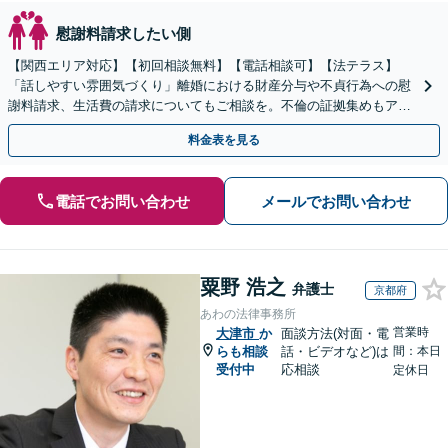
慰謝料請求したい側
【関西エリア対応】【初回相談無料】【電話相談可】【法テラス】
「話しやすい雰囲気づくり」離婚における財産分与や不貞行為への慰
謝料請求、生活費の請求についてもご相談を。不倫の証拠集めもアド
バイス可【夜間・休日面談】
料金表を見る
電話でお問い合わせ
メールでお問い合わせ
粟野 浩之
弁護士
京都府
あわの法律事務所
営業時
大津市
か
面談方法(対面・電
らも相談
話・ビデオなど)は
間：本日
受付中
応相談
定休日