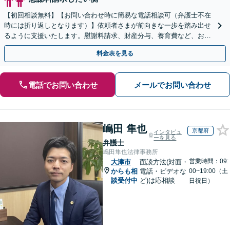
【初回相談無料】【お問い合わせ時に簡易な電話相談可（弁護士不在
時には折り返しとなります）】依頼者さまが前向きな一歩を踏み出せ
るように支援いたします。慰謝料請求、財産分与、養育費など、お困
りの点について、最善の解決策をご提案いたします。
料金表を見る
電話でお問い合わせ
メールでお問い合わせ
嶋田 隼也
京都府
インタビュ
ーを見る
弁護士
嶋田隼也法律事務所
営業時間：09:
大津市
面談方法(対面・
からも相
電話・ビデオな
00~19:00（土
談受付中
ど)は応相談
日祝日）