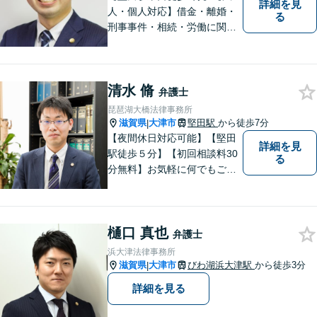
詳細を見
人・個人対応】借金・離婚・
る
刑事事件・相続・労働に関す
るトラブルはお任せくださ
い。顧問契約・企業法務全般
に対応。困りの際はぜひ一度
清水 脩
お話をお聞かせください。
弁護士
【無料駐車場あり】
琵琶湖大橋法律事務所
滋賀県
大津市
堅田駅
から徒歩7分
|
【夜間休日対応可能】【堅田
詳細を見
駅徒歩５分】【初回相談料30
る
分無料】お気軽に何でもご相
談ください。弁護士は、あな
たの味方です。
樋口 真也
弁護士
浜大津法律事務所
滋賀県
大津市
びわ湖浜大津駅
から徒歩3分
|
詳細を見る