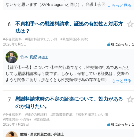
ないかと思います（XやInstagramと同じ）。弁護士会照会は日本法に
基づく制度であり、送付先は日本国内とするのが原則で、外国企業に
対する照会は基本的にできないと解されています（弁護士会によって
は例外的に認める扱いもありますが、かなり限定されているので一般
6
不貞相手への慰謝料請求、証拠の有効性と対応方
的ではないでしょう）。もし韓国本社がアカウント管理をしているな
法は？
ら、日本法人へ送っても「ウチでは管理していない」という回答にな
#不倫慰謝料
#慰謝料請求したい側
#異性関係(不貞等)
ります。 個人で直接他人のID情報の開示を求めても拒否されるでしょ
2026年8月5日
役にたった
1
う。
竹本 真紀
弁護士
【質問①～④】について ①性的行為でなく，性交類似行為であったと
しても慰謝料請求は可能です。しかも，保有している証拠は，交際の
ような関係にあり，少なくとも性交類似行為の存在を確実に証明でき
るものです（裏を返せば，証拠で認められる範囲でしか認めていない
ことを窺わせるものです。）。ですから，慰謝料請求を進めることで
よいと思います。 ただ．慰謝料額については，婚姻破綻に至っていな
7
慰謝料請求時の不定の証拠について。効力がある
いとして，この点を考慮されることになるかもしれません。 ②夫との
のか知りたい。
今後のことを考えて書いてもらうか否かを検討するのがよいと思いま
#不倫慰謝料
#離婚の慰謝料
#離婚書類作成
#慰謝料請求したい側
す。今ある証拠以上のことを証明（証明力を強めることも含む）でき
#異性関係(不貞等)
#離婚協議
るのであれば，前向きに検討を進めるという考え方でもよいでしょ
2026年7月29日
役にたった
1
う。慰謝料請求としては証拠として使えることが前提であり，その価
離婚・男女問題に強い弁護士
値と夫との関係との均衡のように思います。 ③行政書士に委任をして