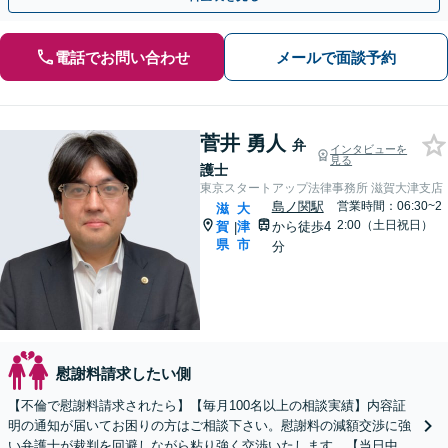
電話でお問い合わせ
メールで面談予約
菅井 勇人
弁
インタビューを
見る
護士
東京スタートアップ法律事務所 滋賀大津支店
島ノ関駅
営業時間：06:30~2
滋
大
2:00（土日祝日）
賀
津
から徒歩4
|
県
市
分
慰謝料請求したい側
【不倫で慰謝料請求されたら】【毎月100名以上の相談実績】内容証
明の通知が届いてお困りの方はご相談下さい。慰謝料の減額交渉に強
い弁護士が裁判を回避しながら粘り強く交渉いたします。【当日中の