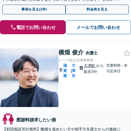
相談可(予約制)】【滋賀県全域対応】
事例を見る(2件)
料金表を見る
電話でお問い合わせ
メールでお問い合わせ
横畑 俊介
弁護士
レーク総合法律事務所
滋
大
大津駅
から
営業時間：本
賀
津
|
日定休日
徒歩3分
県
市
慰謝料請求したい側
【初回相談30分無料】離婚を進めたい方や相手方弁護士からの連絡に