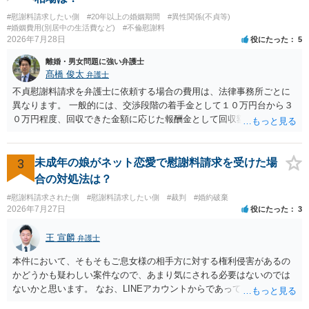
談してみてはいかがでしょうか。 以上、ご参考まで。
#慰謝料請求したい側
#20年以上の婚姻期間
#異性関係(不貞等)
#婚姻費用(別居中の生活費など)
#不倫慰謝料
2026年7月28日
役にたった
5
離婚・男女問題に強い弁護士
髙橋 俊太
弁護士
不貞慰謝料請求を弁護士に依頼する場合の費用は、法律事務所ごとに
異なります。 一般的には、交渉段階の着手金として１０万円台から３
０万円程度、回収できた金額に応じた報酬金として回収額の１０％か
ら２０％程度が設定されていることがあります。訴訟に移行する場合
には、追加着手金や日当、実費が発生することもあります。 もっと
も、証拠が十分にあるか、相手方の住所・勤務先が分かるか、慰謝料
3
未成年の娘がネット恋愛で慰謝料請求を受けた場
額、離婚の有無、交渉で終わるか訴訟まで見込むかによって、費用は
合の対処法は？
変わり得ます。依頼前に、交渉だけの場合、訴訟になった場合、回収
#慰謝料請求された側
#慰謝料請求したい側
#裁判
#婚約破棄
できなかった場合の費用を確認しておくとよいでしょう。 弁護士選び
2026年7月27日
役にたった
3
では、不貞慰謝料案件の経験が相応にあるか、費用体系が明確か、見
通しを過度に楽観的に言い過ぎないか、質問に具体的に答えてくれる
王 宣麟
弁護士
か、連絡方法（メール、電話、弁護士直接か事務局員を介するかな
ど）や対応スピードが合うかを確認するとよいと思います。いずれに
本件において、そもそもご息女様の相手方に対する権利侵害があるの
しましても、弁護士への相談・依頼にあたっては、証拠資料、夫と相
かどうかも疑わしい案件なので、あまり気にされる必要はないのでは
手方の関係、相手方の氏名・住所等、夫婦関係への影響、離婚予定の
ないかと思います。 なお、LINEアカウントからであっても、そこに紐
有無など事実関係をよく整理して相談されることをお勧めいたしま
づけられた電話番号の開示→携帯電話会社から氏名・住所が開示され