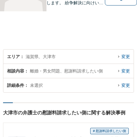
します。 紛争解決に向けいく
つかの解決案を説明し、依頼
者にとって一番良いと思う方
針をアドバイスします。 依頼
者の希望を最大限尊重しなが
ら、適正な範囲で解決を目指
します。
エリア
滋賀県、大津市
変更
相談内容
離婚・男女問題、慰謝料請求したい側
変更
詳細条件
未選択
変更
大津市の弁護士の慰謝料請求したい側に関する解決事例
# 慰謝料請求したい側