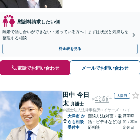
慰謝料請求したい側
離婚で話し合いができない・迷っている方へ｜まずは状況と気持ちを
整理する相談
料金表を見る
電話でお問い合わせ
メールでお問い合わせ
田中 今日
大阪府
インタビュ
ーを見る
太
弁護士
弁護士法人法律事務所ロイヤーズ・ハイ
営業時
大津市
か
面談方法(対面・電
らも相談
話・ビデオなど)は
間：本日
受付中
応相談
定休日