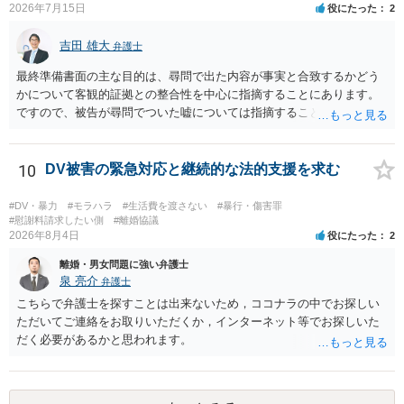
2026年7月15日
役にたった
2
吉田 雄大
弁護士
最終準備書面の主な目的は、尋問で出た内容が事実と合致するかどう
かについて客観的証拠との整合性を中心に指摘することにあります。
ですので、被告が尋問でついた嘘については指摘することが大切で
す。また、尋問でそれまで出てこなかった新しい話が出た場合でも、
事実でないとの指摘をすることも必要です。 これらの点について最終
準備書面で的確な指摘ができれば裁判所の理解も深まると思います
10
DV被害の緊急対応と継続的な法的支援を求む
が、和解のときに裁判所から開示された金額からさらに判決金額が増
えるかどうかは、裁判官の個性に依る点が大きいので、何ともいえま
#DV・暴力
#モラハラ
#生活費を渡さない
#暴行・傷害罪
せん。
#慰謝料請求したい側
#離婚協議
2026年8月4日
役にたった
2
離婚・男女問題に強い弁護士
泉 亮介
弁護士
こちらで弁護士を探すことは出来ないため，ココナラの中でお探しい
ただいてご連絡をお取りいただくか，インターネット等でお探しいた
だく必要があるかと思われます。