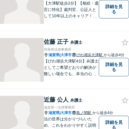
【大津駅徒歩2分】【相続・遺
詳細を見
言に特化】裁判官、公証人と
る
して10年以上のキャリア！親
族の人間関係に配慮し、先を
見据えながら、最大限依頼者
様の利益を守ります。皆様の
佐藤 正子
抱えるお気持ちやご希望をぜ
弁護士
ひお聞かせください！
羽座岡法律事務所
滋賀県
大津市
びわ湖浜大津駅
から徒歩4分
|
【びわ湖浜大津駅4分】弁護士
詳細を見
としてご希望どおりの解決が
る
難しい場合でも、本当の心の
希望を満たせるようにしたい
と考えています。ご相談にお
越しくださった方々が、話し
近藤 公人
やすい雰囲気作りを心掛けて
弁護士
おりますので、お気軽にご相
滋賀第一法律事務所
談ください。
滋賀県
大津市
島ノ関駅
から徒歩4分
|
法の世界は分かりづらいた
詳細を見
め、これをわかりやすく説明
る