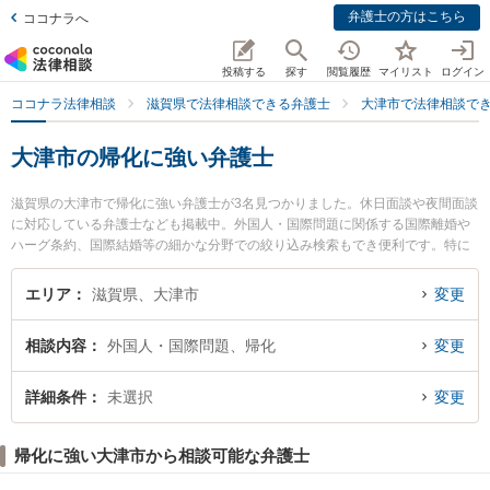
弁護士の方はこちら
ココナラへ
投稿する
探す
閲覧履歴
マイリスト
ログイン
ココナラ法律相談
滋賀県で法律相談できる弁護士
大津市で法律相談で
大津市の帰化に強い弁護士
滋賀県の大津市で帰化に強い弁護士が3名見つかりました。休日面談や夜間面談
に対応している弁護士なども掲載中。外国人・国際問題に関係する国際離婚や
ハーグ条約、国際結婚等の細かな分野での絞り込み検索もでき便利です。特に
浜大津法律事務所の樋口 真也弁護士や琵琶湖大橋法律事務所の清水 脩弁護士、
羽座岡法律事務所の佐藤 正子弁護士のプロフィール情報や弁護士費用、強みな
エリア
滋賀県、大津市
変更
どが注目されています。『大津市で土日や夜間に発生した帰化のトラブルを今
すぐに弁護士に相談したい』『帰化のトラブル解決の実績豊富な近くの弁護士
相談内容
外国人・国際問題、帰化
変更
を検索したい』『初回相談無料で帰化を法律相談できる大津市内の弁護士に相
談予約したい』などでお困りの相談者さんにおすすめです。
詳細条件
未選択
変更
帰化に強い大津市から相談可能な弁護士