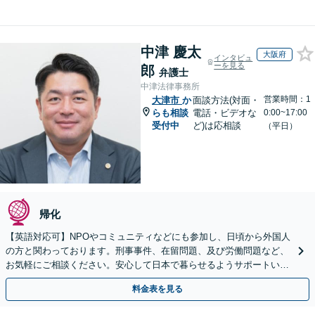
中津 慶太
大阪府
インタビュ
ーを見る
郎
弁護士
中津法律事務所
営業時間：1
大津市
か
面談方法(対面・
らも相談
電話・ビデオな
0:00~17:00
受付中
ど)は応相談
（平日）
帰化
【英語対応可】NPOやコミュニティなどにも参加し、日頃から外国人
の方と関わっております。刑事事件、在留問題、及び労働問題など、
お気軽にご相談ください。安心して日本で暮らせるようサポートいた
します【夜間・休日相談OK】【北浜駅2分】
料金表を見る