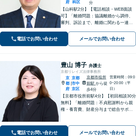
府
科区
分
【山科駅2分】【電話相談・WEB面談
可】「離婚問題：協議離婚から調停、
審判、訴訟まで、離婚に関わる一連の
手続きにすべて対応」「相続問題：長
年積み重なった家族関係に配慮しなが
電話でお問い合わせ
メールでお問い合わせ
ら、依頼者さまのご希望を最大限実現
できるよう努めます【休日・夜間相談
可】
豊山 博子
弁護士
京都リレイズ法律事務所
京都市役所
営業時間：09:0
京
京都
0~20:00（平
都
市中
前駅
から徒
|
府
京区
日）
歩4分
【京都市役所前駅4分】【初回相談30分
無料】「離婚問題：不貞慰謝料から親
権・養育費、財産分与まで総合サポー
ト」「法人破産：会社の状況に応じた
最適な手続きをご提案」おひとりで抱
えて諦める前に、まずはあなたのご希
電話でお問い合わせ
メールでお問い合わせ
望をお聞かせください【休日・夜間相