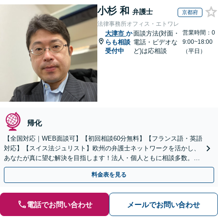
小杉 和
弁護士
京都府
法律事務所オフィス・エトワレ
営業時間：0
大津市
か
面談方法(対面・
らも相談
電話・ビデオな
9:00~18:00
受付中
ど)は応相談
（平日）
帰化
【全国対応｜WEB面談可】【初回相談60分無料】【フランス語・英語
対応】【スイス法ジュリスト】欧州の弁護士ネットワークを活かし、
あなたが真に望む解決を目指します！法人・個人ともに相談多数。細
やかな連絡と粘り強い交渉を徹底【休日・夜間相談可】
料金表を見る
電話でお問い合わせ
メールでお問い合わせ