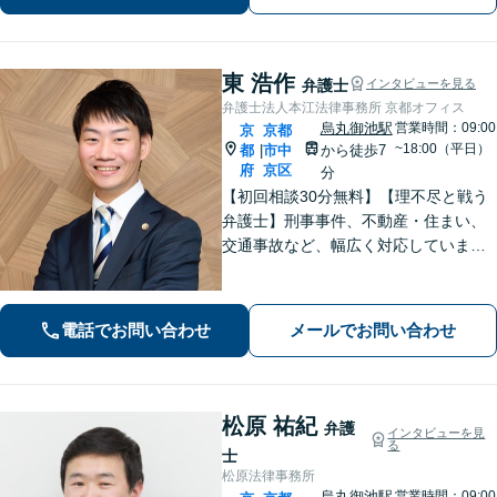
談可】
東 浩作
弁護士
インタビューを見る
弁護士法人本江法律事務所 京都オフィス
烏丸御池駅
営業時間：09:00
京
京都
~18:00（平日）
都
市中
から徒歩7
|
府
京区
分
【初回相談30分無料】【理不尽と戦う
弁護士】刑事事件、不動産・住まい、
交通事故など、幅広く対応していま
す。困難な事件でも粘り強く立ち向か
い、最善の結果を目指します。お困り
の場合は、お気軽に弁護士にご相談く
電話でお問い合わせ
メールでお問い合わせ
ださい。【電話・メール・WEB相談
可】
松原 祐紀
弁護
インタビューを見
る
士
松原法律事務所
烏丸御池駅
営業時間：09:00