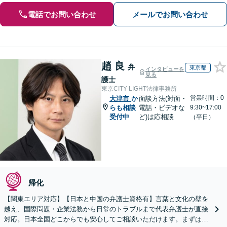
電話でお問い合わせ
メールでお問い合わせ
趙 良
弁
東京都
インタビューを
見る
護士
東京CITY LIGHT法律事務所
営業時間：0
大津市
か
面談方法(対面・
らも相談
電話・ビデオな
9:30~17:00
受付中
ど)は応相談
（平日）
帰化
【関東エリア対応】【日本と中国の弁護士資格有】言葉と文化の壁を
越え、国際問題・企業法務から日常のトラブルまで代表弁護士が直接
対応。日本全国どこからでも安心してご相談いただけます。まずは一