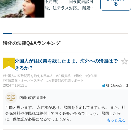
グなど。
予約制）、土日夜間面談可
る
能、法テラス対応。 離婚・借
金（破産、個人再生等）・遺
産分割など個人の方のご相談
のほか、契約トラブルや雇用
問題・クレーマー対応など事
業者様にも広く対応しており
帰化の法律Q&Aランキング
ます。お気軽にご相談くださ
い。
1
外国人が住民票を残したまま、海外への帰国はで
きるか？
#外国人の家族問題を抱える日本人
#在留資格
#帰化
#永住権
#不法滞在・オーバーステイ
#入管書類の申請サポート
2024年1月12日
役にたった
2
内藤 政信
弁護士
可能と思います。 永住権があり、帰国を予定してますから。 また、社
会保険料や住民税は納付しておく必要があるでしょう。 帰国した時
に、保険証が必要になるでしょうから。