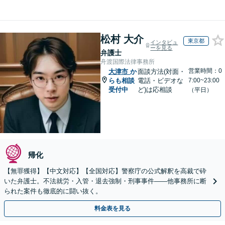
松村 大介
東京都
インタビュ
ーを見る
弁護士
舟渡国際法律事務所
営業時間：0
大津市
か
面談方法(対面・
らも相談
電話・ビデオな
7:00~23:00
受付中
ど)は応相談
（平日）
帰化
【無罪獲得】【中文対応】【全国対応】警察庁の公式解釈を高裁で砕
いた弁護士。不法就労・入管・退去強制・刑事事件——他事務所に断
られた案件も徹底的に闘い抜く。
料金表を見る