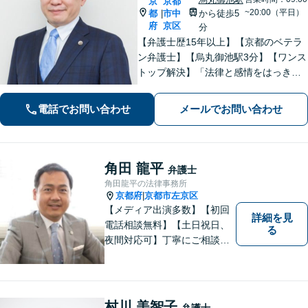
京
京都
~20:00（平日）
都
市中
から徒歩5
|
府
京区
分
【弁護士歴15年以上】【京都のベテラ
ン弁護士】【烏丸御池駅3分】【ワンス
トップ解決】「法律と感情をはっきり
分けたスタイル」で問題解決へ。離婚
問題、新型コロナが原因の借金、不動
電話でお問い合わせ
メールでお問い合わせ
産問題なども幅広く対応【女性弁護士
も在籍】【初回相談30分無料】
角田 龍平
弁護士
角田龍平の法律事務所
京都府
京都市左京区
|
【メディア出演多数】【初回
詳細を見
電話相談無料】【土日祝日、
る
夜間対応可】丁寧にご相談を
お聞きして、事件に応じた最
適の解決と明朗な弁護士費用
をご提案。お客様の権利と人
格を徹底的に守ります！
村川 美智子
弁護士