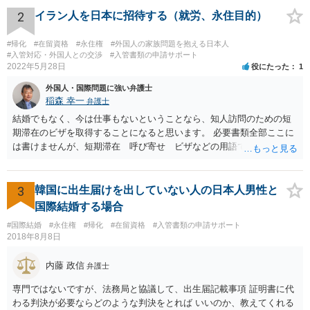
2
イラン人を日本に招待する（就労、永住目的）
#帰化
#在留資格
#永住権
#外国人の家族問題を抱える日本人
#入管対応・外国人との交渉
#入管書類の申請サポート
2022年5月28日
役にたった
1
外国人・国際問題に強い弁護士
稲森 幸一
弁護士
結婚でもなく、今は仕事もないということなら、知人訪問のための短
期滞在のビザを取得することになると思います。 必要書類全部ここに
は書けませんが、短期滞在 呼び寄せ ビザなどの用語で検索すると
あなたが日本で用意する物と本人が自分で用意するものが出てきま
す。 それらを揃えて、イランにある日本大使館ににビザを申請するこ
とになります。 期間は通常９０日、３０日、あるいは１５日ですが、
3
韓国に出生届けを出していない人の日本人男性と
今はコロナもあり刻々と状況が変わっているので、事前に外務省や大
国際結婚する場合
使館に問い合わせたほうがいいかもしれません。ネットでの情報収集
#国際結婚
#永住権
#帰化
#在留資格
#入管書類の申請サポート
もしたほうがいいと思います
2018年8月8日
内藤 政信
弁護士
専門ではないですが、法務局と協議して、出生届記載事項 証明書に代
わる判決が必要ならどのような判決をとれば いいのか、教えてくれる