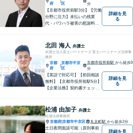
|
府
区
分
【京都市役所前駅3分】【労働
詳細を見
分野に注力】未払いの残業
る
代・パワハラ被害の慰謝料請
求などでお困りの方はぜひご
相談ください！皆様の話を最
後までよく聞いた上で、見解
北田 海人
弁護士
をお伝えします。お困りごと
弁護士法人富士パートナーズ 富士パートナーズ法律事
があれば、お気軽にご相談く
務所
ださい。
京都市役所前駅
から徒歩0
京都
京都市中京
|
府
区
分
【英語で対応可】【初回相談
詳細を見
無料】【京都市役所前駅5分】
る
【企業法務】契約書チェッ
ク、事業承継（親族内・他社
のいずれも。）、株主総会指
導、フリーランス・スタート
松浦 由加子
弁護士
アップ支援など、幅広いご相
松浦法律事務所
談に対応【税務訴訟】税務調
京都府
京都市中京区
丸太町駅
から徒歩2分
|
査対応、タックスプランニン
土日夜間面談可能（原則事前
詳細を見