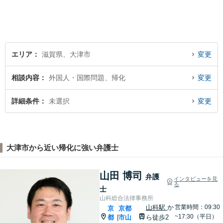
やすい雰囲気作りを心掛けて
おりますので、お気軽にご相
談ください。
エリア
滋賀県、大津市
変更
相談内容
外国人・国際問題、帰化
変更
詳細条件
未選択
変更
大津市から近い帰化に強い弁護士
山田 博司
弁護
インタビューを見
る
士
山科総合法律事務所
山科駅
か
営業時間：09:30
京
京都
~17:30（平日）
都
市山
ら徒歩2
|