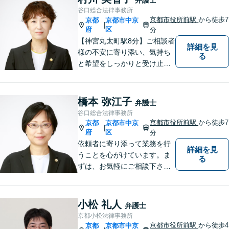
谷口総合法律事務所
京都市役所前駅
から徒歩7
京都
京都市中京
|
府
区
分
【神宮丸太町駅8分】ご相談者
詳細を見
様の不安に寄り添い、気持ち
る
と希望をしっかりと受け止め
ます。解決の道筋を丁寧に示
し、納得と安心につながるよ
う真摯にサポートします。ど
橋本 弥江子
弁護士
うぞお気軽にお話しくださ
谷口総合法律事務所
い。【完全個室で相談可】
京都市役所前駅
から徒歩7
京都
京都市中京
|
【地域密着型の法律事務所】
府
区
分
依頼者に寄り添って業務を行
詳細を見
うことを心がけています。ま
る
ずは、お気軽にご相談下さ
い。
小松 礼人
弁護士
京都小松法律事務所
京都市役所前駅
から徒歩4
京都
京都市中京