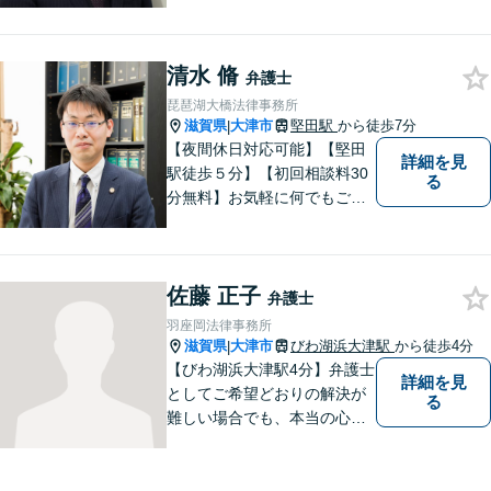
清水 脩
弁護士
琵琶湖大橋法律事務所
滋賀県
大津市
堅田駅
から徒歩7分
|
【夜間休日対応可能】【堅田
詳細を見
駅徒歩５分】【初回相談料30
る
分無料】お気軽に何でもご相
談ください。弁護士は、あな
たの味方です。
佐藤 正子
弁護士
羽座岡法律事務所
滋賀県
大津市
びわ湖浜大津駅
から徒歩4分
|
【びわ湖浜大津駅4分】弁護士
詳細を見
としてご希望どおりの解決が
る
難しい場合でも、本当の心の
希望を満たせるようにしたい
と考えています。ご相談にお
越しくださった方々が、話し