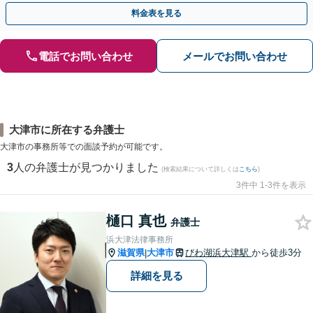
歩を踏み出してみませんか。【初回相談無料】
料金表を見る
電話でお問い合わせ
メールでお問い合わせ
大津市に所在する弁護士
大津市の事務所等での面談予約が可能です。
3
人の弁護士が見つかりました
(検索結果について詳しくは
こちら
)
3件中 1-3件を表示
樋口 真也
弁護士
浜大津法律事務所
滋賀県
大津市
びわ湖浜大津駅
から徒歩3分
|
詳細を見る