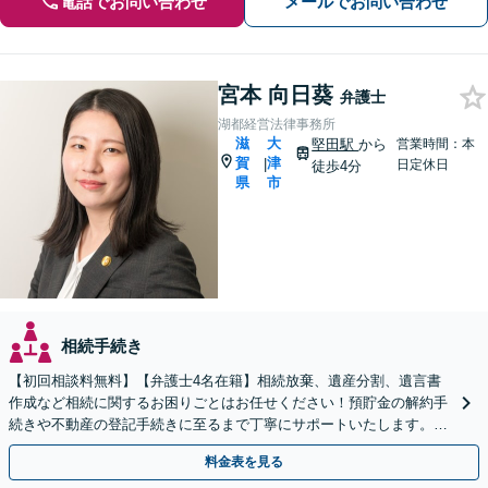
電話でお問い合わせ
メールでお問い合わせ
宮本 向日葵
弁護士
湖都経営法律事務所
滋
大
堅田駅
から
営業時間：本
賀
津
|
日定休日
徒歩4分
県
市
相続手続き
【初回相談料無料】【弁護士4名在籍】相続放棄、遺産分割、遺言書
作成など相続に関するお困りごとはお任せください！預貯金の解約手
続きや不動産の登記手続きに至るまで丁寧にサポートいたします。
【堅田駅東口徒歩4分】【無料駐車場あり】
料金表を見る