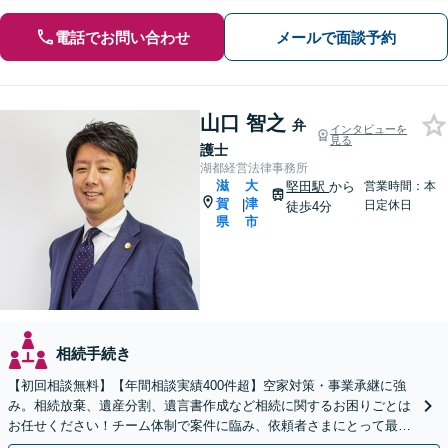
電話でお問い合わせ
メールで面談予約
山口 智之
弁
インタビューを
見る
護士
湖都経営法律事務所
滋
大
堅田駅
から
営業時間：本
賀
津
|
日定休日
徒歩4分
県
市
相続手続き
【初回相談無料】【年間相談実績400件超】空家対策・事業承継に強
み。相続放棄、遺産分割、遺言書作成など相続に関するお困りごとは
お任せください！チーム体制で案件に臨み、依頼者さまにとって最善
の解決を目指します【堅田駅4分】【無料駐車場あり】