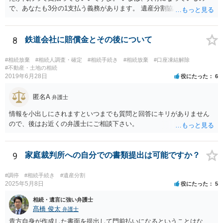
で、あなたも3分の1支払う義務があります。 遺産分割協議をして、不
動産取得者を決めて、相続登記する必要があります。 登記名義人に支
払い義務があります。
8
鉄道会社に賠償金とその後について
#相続放棄
#相続人調査・確定
#相続手続き
#相続放棄
#口座凍結解除
#不動産・土地の相続
2019年6月28日
役にたった
6
匿名A
弁護士
情報を小出しにされますといつまでも質問と回答にキリがありません
ので、後はお近くの弁護士にご相談下さい。
9
家庭裁判所への自分での書類提出は可能ですか？
#調停
#相続手続き
#遺産分割
2025年5月8日
役にたった
5
相続・遺言に強い弁護士
髙橋 俊太
弁護士
貴方自身が作成した書面を提出して門前払いになるということはな