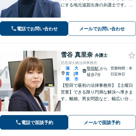
にする地元滋賀出身の弁護士です。離
婚や借金、企業法務など皆様の悩みを
丁寧に伺い、最適な解決策をご提案し
ます。一人で抱え込まず、まずはお気
電話でお問い合わせ
メールでお問い合わせ
軽にご相談ください。
雪谷 真里奈
弁護士
琵琶湖大橋法律事務所
滋
大
堅田駅
から
営業時間：本
賀
津
|
日定休日
徒歩7分
県
市
【堅田で最初の法律事務所】【土曜日
営業】できる限り円満な解決へ導きま
す。離婚。男女問題など、幅広い分野
のご相談に対応可能。相談しやすいよ
う、丁寧なヒアリングをいたします。
電話で面談予約
メールで面談予約