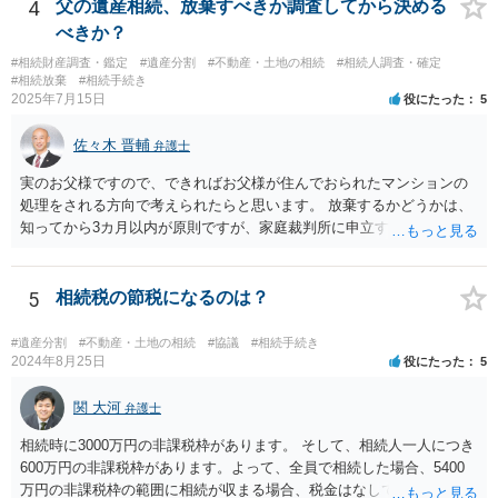
4
父の遺産相続、放棄すべきか調査してから決める
べきか？
#相続財産調査・鑑定
#遺産分割
#不動産・土地の相続
#相続人調査・確定
#相続放棄
#相続手続き
2025年7月15日
役にたった
5
佐々木 晋輔
弁護士
実のお父様ですので、できればお父様が住んでおられたマンションの
処理をされる方向で考えられたらと思います。 放棄するかどうかは、
知ってから3カ月以内が原則ですが、家庭裁判所に申立すれば3カ月の
期間を伸長することができます。 その間に、財産の状況を調査して、
放棄するかどうか決めることができます。 銀行やサラ金が数年も放置
することはありませんので、数年後に借金が発見される可能性はほぼ
5
相続税の節税になるのは？
ありません。 なお、私が扱った相続放棄を検討していた案件で、期間
伸長して調査したところ、サラ金に対する過払金など相当な財産が見
#遺産分割
#不動産・土地の相続
#協議
#相続手続き
つかったため相続したという事例がありました。
2024年8月25日
役にたった
5
関 大河
弁護士
相続時に3000万円の非課税枠があります。 そして、相続人一人につき
600万円の非課税枠があります。よって、全員で相続した場合、5400
万円の非課税枠の範囲に相続が収まる場合、税金はなしです。 一人が