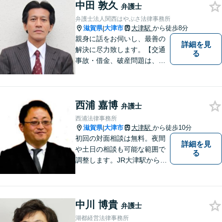
中田 敦久
にまずは遠慮なくご相談くだ
弁護士
さい。
弁護士法人関西はやぶさ法律事務所
滋賀県
大津市
大津駅
から徒歩8分
|
親身に話をお伺いし、最善の
詳細を見
解決に尽力致します。【交通
る
事故・借金、破産問題は、初
回相談料無料】【夜間相談可
（要事前予約）】【弁護士経
験２０年以上】【専用駐車場
西浦 嘉博
あり】
弁護士
西浦法律事務所
滋賀県
大津市
大津駅
から徒歩10分
|
初回の対面相談は無料。夜間
詳細を見
や土日の相談も可能な範囲で
る
調整します。JR大津駅から徒
歩10分、京阪大津線上栄町駅
から徒歩4分、大津赤十字病院
の前になります。 【滋賀県２
中川 博貴
位 弁護士ドットコムランキ
弁護士
ング（2024年7月-2026年7月
湖都経営法律事務所