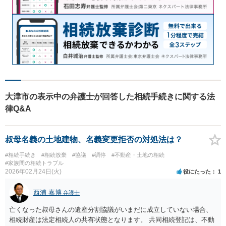
大津市の表示中の弁護士が回答した相続手続きに関する法
律Q&A
叔母名義の土地建物、名義変更拒否の対処法は？
#相続手続き
#相続放棄
#協議
#調停
#不動産・土地の相続
#家族間の相続トラブル
2026年02月24日(火)
役にたった
1
西浦 嘉博
弁護士
亡くなった叔母さんの遺産分割協議がいまだに成立していない場合、
相続財産は法定相続人の共有状態となります。 共同相続登記は、不動