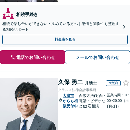
相続手続き
相続で話し合いができない・揉めている方へ｜感情と関係性も整理す
る相続サポート
料金表を見る
電話でお問い合わせ
メールでお問い合わせ
久保 勇二
弁護士
大阪府
クラルス法律会計事務所
営業時間：10:
大津市
面談方法(対面・
からも相
電話・ビデオな
00~20:00（土
談受付中
ど)は応相談
日祝日）