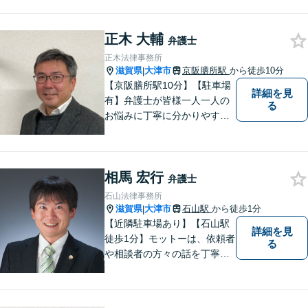
切にお話を伺い、信頼関係を
築いていけるよう尽力いたし
正木 大輔
ます。弁護士に依頼するのは
弁護士
敷居が高いとお考えの方も、
正木法律事務所
まずは一度ご相談ください。
滋賀県
大津市
京阪膳所駅
から徒歩10分
|
【京阪膳所駅10分】【駐車場
詳細を見
有】弁護士が皆様一人一人の
る
お悩みに丁寧に分かりやすく
お応えいたします。専門家に
よる適切なアドバイスや手続
により、問題解決に向けて前
相馬 宏行
進できることがございます。
弁護士
どうぞ当事務所にご相談くだ
石山法律事務所
さい。
滋賀県
大津市
石山駅
から徒歩1分
|
【近隣駐車場あり】【石山駅
詳細を見
徒歩1分】モットーは、依頼者
る
や相談者の方々の話を丁寧に
聞き取り，丁寧に答えるとい
うことです。何か問題を抱え
ておられる方、１人で悩まず