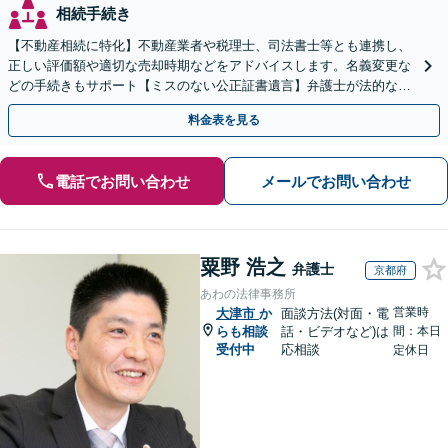
相続手続き
【不動産相続に特化】不動産業者や税理士、司法書士等とも連携し、
正しい評価額や適切な売却時期などをアドバイスします。名義変更な
どの手続きもサポート【ミスのない公正証書遺言】弁護士が法的な観
点から遺言書を作成します。
料金表を見る
電話でお問い合わせ
メールでお問い合わせ
粟野 浩之
弁護士
京都府
あわの法律事務所
営業時
大津市
か
面談方法(対面・電
らも相談
話・ビデオなど)は
間：本日
受付中
応相談
定休日