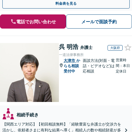
料金表を見る
電話でお問い合わせ
メールで面談予約
呉 明浩
弁護士
大阪府
一道法律事務所
営業時
大津市
か
面談方法(対面・電
らも相談
話・ビデオなど)は
間：本日
受付中
応相談
定休日
相続手続き
【関西エリア対応】【初回相談無料】「経験豊富な弁護士が交渉力を
活かし、依頼者さまに有利な結果へ導く」相続人の数や相続財産が多