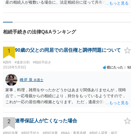
産の相続人が複数いる場合に、法定相続分に従って共有名義で登記す
る手続きでであり、遺産分割協議前でも申請可能です。 民法第252条
第5項は「各共有者は、前各項の規定にかかわらず、保存行為をするこ
とができる。」と規定しています。 共同相続登記の申請は、民法252
条第5項の保存行為に該当しますので、共同相続人全員で申請すること
相続手続きの法律Q&Aランキング
ができるのはもちろん、各相続人が共同相続人全員のために単独で申
請することもできます。 亡くなった叔母さんについて遺産分割協議前
の場合、上記の手続を検討ください。 より詳細な事項については、最
1
90歳の父との同居での居住権と調停問題について
寄りの司法書士事務所や法律事務所等で相談ください。
#調停
#遺産分割
#相続手続き
2018年5月9日
役にたった
52
峰岸 泉
弁護士
家事，料理，雑用をやったかどうかはあまり関係ありませんが，現時
点で，一応母親からの相続により，持分をもっているようですので，
これが一応の居住権の根拠となります。 ただ，遺産分割により，母の
持分を父親が取得した場合，住み続けるのは難しいかも知れません。
2
連帯保証人が亡くなった場合
#相続放棄
#相続手続き
#相続放棄
#M&A・事業承継
#相続人調査・確定