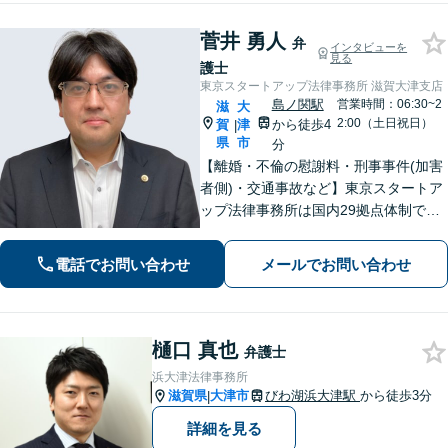
菅井 勇人
弁
インタビューを
見る
護士
東京スタートアップ法律事務所 滋賀大津支店
島ノ関駅
営業時間：06:30~2
滋
大
2:00（土日祝日）
賀
津
から徒歩4
|
県
市
分
【離婚・不倫の慰謝料・刑事事件(加害
者側)・交通事故など】東京スタートア
ップ法律事務所は国内29拠点体制で全
国対応！【ご自宅からの電話相談にも
対応(法律相談は完全予約制)】各分野で
電話でお問い合わせ
メールでお問い合わせ
専門性の高い弁護士が寄り添い解決を
サポートします。
樋口 真也
弁護士
浜大津法律事務所
滋賀県
大津市
びわ湖浜大津駅
から徒歩3分
|
詳細を見る