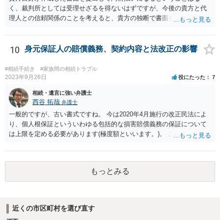
く、裁判所としては受理せざるを得ないはずですが、今後の貴方と代
理人との信頼関係のことを考えると、貴方の独断で書面を提出したり
裁判所に電話したりするのはお勧めしにくいところです。 現在の弁護
士が主張書面の提出を渋っているようですが、弁護士として提出の実
益がないと考えている可能性もあると思いますので、そのあたりも含
10
身元保証人の賠償義務、契約内容と法改正の影響
めて、弁護士見解を確認等するためによく打ち合わせた方がよいと思
います。単に面倒臭いということで書面提出をしないということであ
#相続手続き
#家族間の相続トラブル
れば、当該弁護士との委任関係を修了した上で、貴方のほうで書面提
2023年9月26日
役にたった
7
出することを検討なさった方がよいでしょう。
相続・遺言に強い弁護士
西谷 拓哉
弁護士
一般的ですが、古い書式ですね。 今は2020年4月施行の改正民法によ
り、個人根保証といういわゆる包括的な損害賠償義務の保証について
は上限を定める必要があります(極度額といいます。)。 この書式にサ
インしても、実際は連帯保証部分は民法465条の2②により無効とな
り、会社側は請求できない可能性が高そうです。
もっとみる
近くの市区町村を選び直す