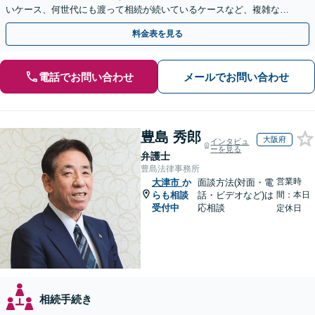
いケース、何世代にも渡って相続が続いているケースなど、複雑な事
案でも対応！協議、調停、審判どのフェーズからも相談可
料金表を見る
電話でお問い合わせ
メールでお問い合わせ
豊島 秀郎
大阪府
インタビュ
ーを見る
弁護士
豊島法律事務所
営業時
大津市
か
面談方法(対面・電
らも相談
話・ビデオなど)は
間：本日
受付中
応相談
定休日
相続手続き