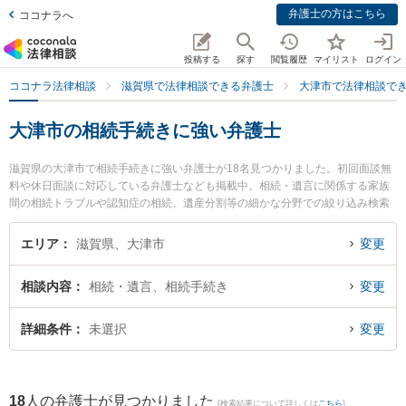
弁護士の方はこちら
ココナラへ
投稿する
探す
閲覧履歴
マイリスト
ログイン
ココナラ法律相談
滋賀県で法律相談できる弁護士
大津市で法律相談で
大津市の相続手続きに強い弁護士
滋賀県の大津市で相続手続きに強い弁護士が18名見つかりました。初回面談無
料や休日面談に対応している弁護士なども掲載中。相続・遺言に関係する家族
間の相続トラブルや認知症の相続、遺産分割等の細かな分野での絞り込み検索
もでき便利です。特にやすだ法律事務所の安田 慶太弁護士や湖都経営法律事務
所の宮本 向日葵弁護士、湖都経営法律事務所の山口 智之弁護士のプロフィール
エリア
滋賀県、大津市
変更
情報や弁護士費用、強みなどが注目されています。『大津市で土日や夜間に発
生した相続手続きのトラブルを今すぐに弁護士に相談したい』『相続手続きの
相談内容
相続・遺言、相続手続き
変更
トラブル解決の実績豊富な近くの弁護士を検索したい』『初回相談無料で相続
手続きを法律相談できる大津市内の弁護士に相談予約したい』などでお困りの
相談者さんにおすすめです。
詳細条件
未選択
変更
18
人の弁護士が見つかりました
(検索結果について詳しくは
こちら
)