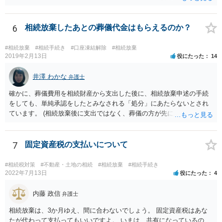
相続放棄すると、600万円の枠が一つ減ります。よって、4800万円の
範囲となります。 一般的には、全員で相続する方が税金はお得です。
また、全員で相続しても、話し合いの結果、親がすべて相続と決める
6
相続放棄したあとの葬儀代金はもらえるのか？
こともできます。この場合でも相続の非課税枠は、全員で相続した540
0万円分使えます。 父が亡くなり、母が全部相続すると、母から三人
#相続放棄
#相続手続き
#口座凍結解除
#相続放棄
で相続する際は、4800万円が非課税枠となります。 そうすると、母が
2019年2月13日
役にたった
14
亡くなってから相続すると、両親のどちらかが亡くなってから相続す
るより非課税の枠が減少します。 計画的に相続をするのがおすすめと
井澤 わかな
弁護士
いうことになります。これ以外にも気をつける点はあるかもしれませ
確かに、葬儀費用を相続財産から支出した後に、相続放棄申述の手続
んので、一度相談して想定するのがおすすめと思います。
をしても、単純承認をしたとみなされる「処分」にあたらないとされ
ています。 (相続放棄後に支出ではなく、葬儀の方が先に来るのが通常
だと思いますので、葬儀→葬儀費用を相続財産から支出→相続放棄申
述の手続ということだと思いますが) ただ、葬儀費用ならいくらでもよ
いということではなく、身分相応の、社会的儀式として当然認められ
7
固定資産税の支払いについて
る程度の金額に留まると考えた方がよいです。 もし、相続人の皆さん
に葬儀費用を支出する経済力がなく、質素な葬儀を行った費用であれ
#相続税対策
#不動産・土地の相続
#相続放棄
#相続手続き
ば相続財産から支出しても単純承認と認められない可能性が高いの
2022年7月13日
役にたった
4
で、相続放棄申述が受理される可能性も高いと思います。
内藤 政信
弁護士
相続放棄は、3か月ゆえ、間に合わないでしょう。 固定資産税はあな
たが代わって支払ってもいいですよ。 いまは、共有になっているの