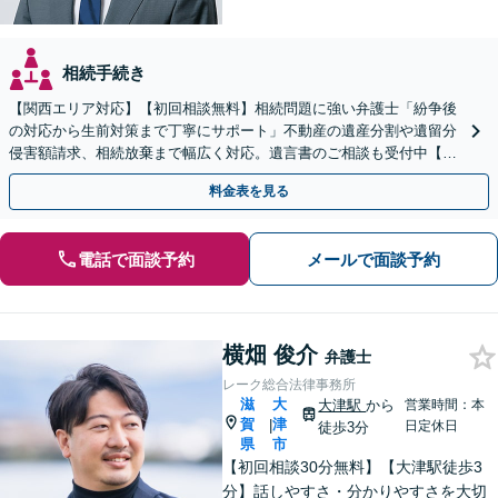
相続手続き
【関西エリア対応】【初回相談無料】相続問題に強い弁護士「紛争後
の対応から生前対策まで丁寧にサポート」不動産の遺産分割や遺留分
侵害額請求、相続放棄まで幅広く対応。遺言書のご相談も受付中【夜
間・休日面談可】【WEB面談】【完全個室】
料金表を見る
電話で面談予約
メールで面談予約
横畑 俊介
弁護士
レーク総合法律事務所
滋
大
大津駅
から
営業時間：本
賀
津
|
日定休日
徒歩3分
県
市
【初回相談30分無料】【大津駅徒歩3
分】話しやすさ・分かりやすさを大切