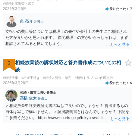
#相続財産調査・鑑定
2024年3月6日
役にたった
7
泉 亮介
弁護士
支払いの費目等については税理士の先生や会計士の先生にご相談され
た方が良いかと思われます。 顧問税理士の方がいらっしゃれば、まず
相談されてみると良いでしょう。
3
相続放棄後の訴状対応と答弁書作成についての相
談
#相続放棄
#相続手続き
#相続人調査・確定
#相続トラブルの代理交渉
2026年3月28日
役にたった
5
相続・遺言に強い弁護士
髙橋 俊太
弁護士
＞相続放棄申述受理証明書の写しで良いのでしょうか？ 提出するもの
自体は写しで構いません。 ＞証拠説明書とはなんでしょうか？ 下記を
ご参照ください。 https://www.courts.go.jp/tokyo-s/vc-files/tokyo-s/file/
14-1kisairei.pdf