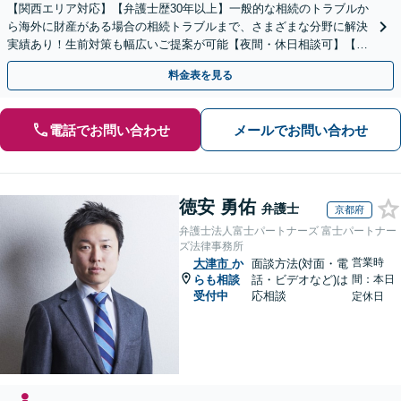
【関西エリア対応】【弁護士歴30年以上】一般的な相続のトラブルか
ら海外に財産がある場合の相続トラブルまで、さまざまな分野に解決
実績あり！生前対策も幅広いご提案が可能【夜間・休日相談可】【完
全個室】
料金表を見る
電話でお問い合わせ
メールでお問い合わせ
徳安 勇佑
弁護士
京都府
弁護士法人富士パートナーズ 富士パートナー
ズ法律事務所
営業時
大津市
か
面談方法(対面・電
らも相談
話・ビデオなど)は
間：本日
受付中
応相談
定休日