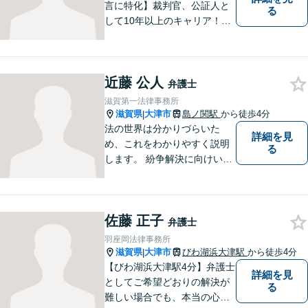
言に特化】裁判官、公証人と
る
して10年以上のキャリア！親
族の人間関係に配慮し、先を
見据えながら、最大限依頼者
様の利益を守ります。皆様の
近藤 公人
抱えるお気持ちやご希望をぜ
弁護士
ひお聞かせください！
滋賀第一法律事務所
滋賀県
大津市
島ノ関駅
から徒歩4分
|
法の世界は分かりづらいた
詳細を見
め、これをわかりやすく説明
る
します。 紛争解決に向けいく
つかの解決案を説明し、依頼
者にとって一番良いと思う方
針をアドバイスします。 依頼
佐藤 正子
者の希望を最大限尊重しなが
弁護士
ら、適正な範囲で解決を目指
羽座岡法律事務所
します。
滋賀県
大津市
びわ湖浜大津駅
から徒歩4分
|
【びわ湖浜大津駅4分】弁護士
詳細を見
としてご希望どおりの解決が
る
難しい場合でも、本当の心の