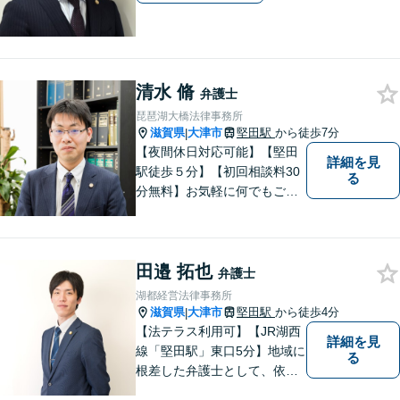
清水 脩
弁護士
琵琶湖大橋法律事務所
滋賀県
大津市
堅田駅
から徒歩7分
|
【夜間休日対応可能】【堅田
詳細を見
駅徒歩５分】【初回相談料30
る
分無料】お気軽に何でもご相
談ください。弁護士は、あな
たの味方です。
田邉 拓也
弁護士
湖都経営法律事務所
滋賀県
大津市
堅田駅
から徒歩4分
|
【法テラス利用可】【JR湖西
詳細を見
線「堅田駅」東口5分】地域に
る
根差した弁護士として、依頼
者の方に寄り添い、丁寧・親