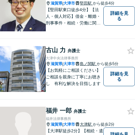
現在）】
滋賀県
大津市
堅田駅
から徒歩4分
|
【堅田駅東口徒歩4分】【法
詳細を見
人・個人対応】借金・離婚・
る
刑事事件・相続・労働に関す
るトラブルはお任せくださ
い。顧問契約・企業法務全般
に対応。困りの際はぜひ一度
古山 力
お話をお聞かせください。
弁護士
【無料駐車場あり】
大津中央法律事務所
滋賀県
大津市
島ノ関駅
から徒歩5分
|
【お気軽にご相談ください】
詳細を見
ご相談を親身に丁寧にお聴き
る
し 有利な解決を目指します
福井 一郎
弁護士
福井法律事務所
滋賀県
大津市
大津駅
から徒歩2分
|
【大津駅徒歩2分】【相続・遺
詳細を見