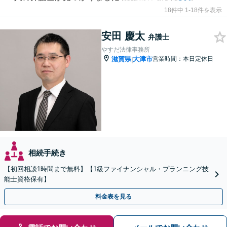
18件中 1-18件を表示
安田 慶太
弁護士
やすだ法律事務所
滋賀県
大津市
営業時間：本日定休日
|
相続手続き
【初回相談1時間まで無料】【1級ファイナンシャル・プランニング技
能士資格保有】
料金表を見る