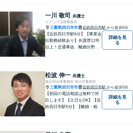
場に立って、問題の解決を目
指します。交通事故／借金問
題／離婚問題／相続問題／企
一川 敬司
弁護士
業法務など、幅広く対応可
イクシア法律事務所
能。【明確な料金体系】どう
三重県
四日市市
近鉄四日市駅
から徒歩6分
|
ぞご連絡ください。
【近鉄四日市駅6分】【事業会
詳細を見
社勤務経験あり】弁護歴12年
る
以上！交通事故、離婚分野に
強みをもつ弁護士。皆様の立
場に立ち、最善の解決策を模
索し、迅速に動いてまいりま
す。明瞭会計を心がけていま
松波 伸一
弁護士
す。まずはお気軽にご相談
旭合同法律事務所 四日市事務所
を！
三重県
四日市市
近鉄四日市駅
から徒歩5分
|
【初回の電話相談は無料で対
詳細を見
応します】【土日もOK】【近
る
鉄四日市駅5分】【離婚・相続
問題】困っている方の力にな
れる様、話を聞き、寄り添い
ます【後見業務などの民事・
刑事事件全般】双方ともに納