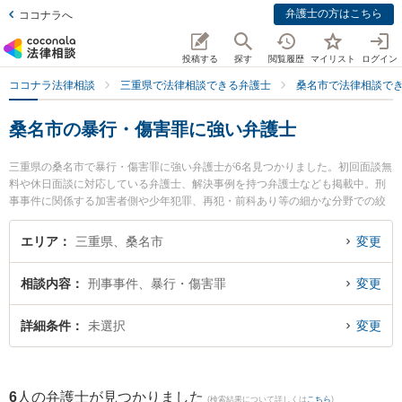
弁護士の方はこちら
ココナラへ
投稿する
探す
閲覧履歴
マイリスト
ログイン
ココナラ法律相談
三重県で法律相談できる弁護士
桑名市で法律相談で
桑名市の暴行・傷害罪に強い弁護士
三重県の桑名市で暴行・傷害罪に強い弁護士が6名見つかりました。初回面談無
料や休日面談に対応している弁護士、解決事例を持つ弁護士なども掲載中。刑
事事件に関係する加害者側や少年犯罪、再犯・前科あり等の細かな分野での絞
り込み検索もでき便利です。特に梅村・長谷川法律事務所の梅村 大樹弁護士や
弁護士法人関・岸田・中村法律事務所 桑名オフィスの岸田 哲弁護士、伊勢湾総
エリア
三重県、桑名市
変更
合法律事務所の松井 太一弁護士のプロフィール情報や弁護士費用、強みなどが
注目されています。『桑名市で土日や夜間に発生した暴行・傷害罪のトラブル
相談内容
刑事事件、暴行・傷害罪
変更
を今すぐに弁護士に相談したい』『暴行・傷害罪のトラブル解決の実績豊富な
近くの弁護士を検索したい』『初回相談無料で暴行・傷害罪を法律相談できる
桑名市内の弁護士に相談予約したい』などでお困りの相談者さんにおすすめで
詳細条件
未選択
変更
す。
6
人の弁護士が見つかりました
(検索結果について詳しくは
こちら
)