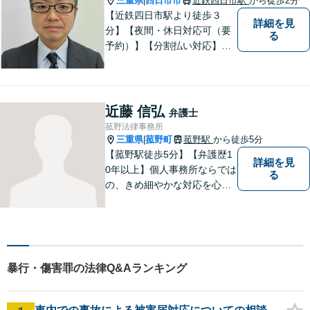
三重県
四日市市
近鉄四日市駅
から徒歩2分
|
【近鉄四日市駅より徒歩３
詳細を見
分】【夜間・休日対応可（要
る
予約）】【分割払い対応】
【弁護士歴１０年以上】 法律
相談を大切にしています。ま
ずはできる限り丁寧にお聞き
して、一緒に解決方法を考え
近藤 信弘
弁護士
る手助けをさせていただけれ
菰野法律事務所
ばと思いますので、お気軽に
三重県
菰野町
菰野駅
から徒歩5分
|
ご相談ください。
【菰野駅徒歩5分】【弁護歴1
詳細を見
0年以上】個人事務所ならでは
る
の、きめ細やかな対応を心が
けています。「相談してよか
った」と思っていただけるよ
う、最後まで粘り強く弁護を
行います！【完全個室】
暴行・傷害罪の法律Q&Aランキング