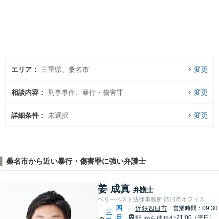
サポートいたします。どんな
年代の方でも安心してご相談
いただける、信頼と実績のあ
る弁護士でありたいと思って
います。まずはお気軽にお電
話ください。
エリア
三重県、桑名市
変更
相談内容
刑事事件、暴行・傷害罪
変更
詳細条件
未選択
変更
桑名市から近い暴行・傷害罪に強い弁護士
姜 成真
弁護士
ベリーベスト法律事務所 四日市オフィス
四
近鉄四日市
営業時間：09:30
三
日
~21:00（平日）
駅
から徒歩4