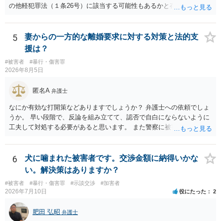
の他軽犯罪法（１条26号）に該当する可能性もあるかと存じます。 確
かにバイクの運転手に落ち度がある側面は大きいかとは存じますが、
ご相談者様の対応によってはご相談者の方にも責任が生じてしまう 可
能性がございますので、冷静にご対応いただくようご留意いただけれ
5
妻からの一方的な離婚要求に対する対策と法的支
ばと存じます。 以上、ご参考までに。
援は？
#被害者
#暴行・傷害罪
2026年8月5日
匿名A
弁護士
なにか有効な打開策などありますでしょうか？ 弁護士への依頼でしょ
うか。 早い段階で、反論を組み立てて、認否で自白にならないように
工夫して対処する必要があると思います。 また警察に被害届を出すと
して、なんとか受理してもらうための方策などありますでしょうか？
告訴状を作って証拠をそろえて出すことでしょう。
6
犬に噛まれた被害者です。交渉金額に納得いかな
い。解決策はありますか？
#被害者
#暴行・傷害罪
#示談交渉
#加害者
2026年7月10日
役にたった
2
肥田 弘昭
弁護士