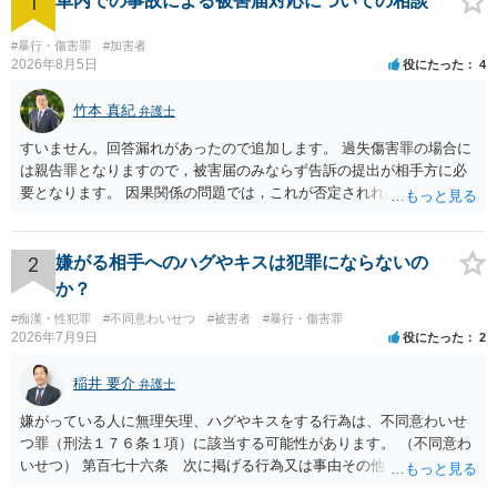
1
車内での事故による被害届対応についての相談
#暴行・傷害罪
#加害者
2026年8月5日
役にたった
4
竹本 真紀
弁護士
すいません。回答漏れがあったので追加します。 過失傷害罪の場合に
は親告罪となりますので，被害届のみならず告訴の提出が相手方に必
要となります。 因果関係の問題では，これが否定されれば ①刑事的に
は傷害が否定されるので，故意が認められれば暴行罪，過失のみと判
断されれば処罰規定がない状態になると思います。 ②民事的には傷害
部分が否定されますので，暴行行為自体による損害（慰謝料的なもの
2
嫌がる相手へのハグやキスは犯罪にならないの
になるでしょうか…）だけが対象となってきます。
か？
#痴漢・性犯罪
#不同意わいせつ
#被害者
#暴行・傷害罪
2026年7月9日
役にたった
2
稲井 要介
弁護士
嫌がっている人に無理矢理、ハグやキスをする行為は、不同意わいせ
つ罪（刑法１７６条１項）に該当する可能性があります。 （不同意わ
いせつ） 第百七十六条 次に掲げる行為又は事由その他これらに類す
る行為又は事由により、同意しない意思を形成し、表明し若しくは全