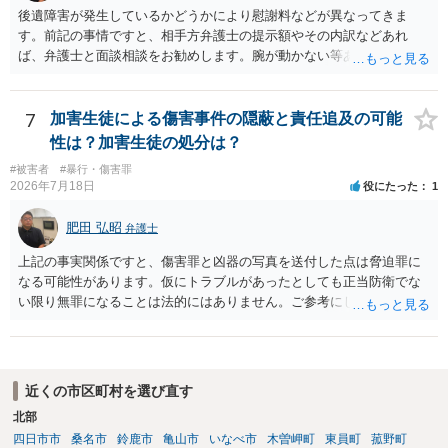
後遺障害が発生しているかどうかにより慰謝料などが異なってきま
す。前記の事情ですと、相手方弁護士の提示額やその内訳などあれ
ば、弁護士と面談相談をお勧めします。腕が動かない等あれば後遺障
害として通院慰謝料に加えて後遺障害慰謝料、逸失利益の請求も可能
となります。ご参考にしてください。
7
加害生徒による傷害事件の隠蔽と責任追及の可能
性は？加害生徒の処分は？
#被害者
#暴行・傷害罪
2026年7月18日
役にたった
1
肥田 弘昭
弁護士
上記の事実関係ですと、傷害罪と凶器の写真を送付した点は脅迫罪に
なる可能性があります。仮にトラブルがあったとしても正当防衛でな
い限り無罪になることは法的にはありません。ご参考にしてくださ
い。
近くの市区町村を選び直す
北部
四日市市
桑名市
鈴鹿市
亀山市
いなべ市
木曽岬町
東員町
菰野町