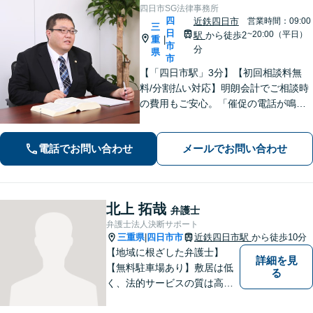
四日市SG法律事務所
四
近鉄四日市
営業時間：09:00
三
日
~20:00（平日）
駅
から徒歩2
重
|
市
分
県
市
【「四日市駅」3分】【初回相談料無
料/分割払い対応】明朗会計でご相談時
の費用もご安心。「催促の電話が鳴り
止まない」「FXや仮想通貨で大損し
た」に対応できます。自己破産や任意
電話でお問い合わせ
メールでお問い合わせ
整理、個人再生など幅広い解決方法を
提示【完全個室で安心】
北上 拓哉
弁護士
弁護士法人決断サポート
三重県
四日市市
近鉄四日市駅
から徒歩10分
|
【地域に根ざした弁護士】
詳細を見
【無料駐車場あり】敷居は低
る
く、法的サービスの質は高く
をモットーに、ご相談者の立