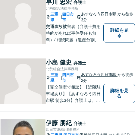
早川 忠宏
弁護士
得する解決を目指します【交
北勢綜合法律事務所
通事故】示談金の増額に向け
あすなろう四日市駅
から徒歩
三重
四日市
|
尽力
県
市
3分
交通事故被害者（弁護士費用
詳細を見
特約があれば事件受任も無
る
料）/ 相続問題（遺産分割、遺
言等）。是非一度ご相談くだ
さい。
小島 健史
弁護士
北勢綜合法律事務所
あすなろう四日市駅
から徒歩
三重
四日市
|
県
市
3分
【完全個室で相談】【近隣駐
詳細を見
車場あり】【あすなろう四日
る
市駅 徒歩3分】弁護士は、依
頼者の方のサポーターです。
わからないことがあれば、何
でも聞いてください。 問題解
伊藤 朋紀
弁護士
決に向かって一緒に頑張りま
四日市SG法律事務所
しょう。