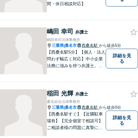
間・休日相談対応】
嶋田 幸司
弁護士
嶋田幸司法律事務所
三重県
桑名市
西桑名駅
から徒歩5分
|
【西桑名駅5分】【個人・法人
詳細を見
問わず幅広く対応】中小企業
る
法務に強みを持つ弁護士。個
人事務所ならではのきめ細や
かさが特徴です。依頼者様の
本質的な問題解決に貢献いた
稲田 光輝
します。お困りごとは、お気
弁護士
軽にご相談ください。
桑名綜合法律事務所
三重県
桑名市
西桑名駅
から徒歩0分
|
【西桑名駅すぐ】【近隣駐車
詳細を見
場有】【完全個室で相談可】
る
ご相談者様の問題に真摯に向
き合い、解決に向けて全力で