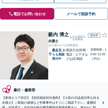
電話でお問い合わせ
メールで面談予約
藪内 博之
愛知県
インタビュ
ーを見る
弁護士
名古屋H＆Y法律事務所
営業時間：1
桑名市
か
面談方法(対面・
らも相談
電話・ビデオな
0:00~21:00
受付中
ど)は応相談
（平日）
暴行・傷害罪
【東海エリア対応】【初回相談60分無料】【９割の示談成功率を誇る
弁護士】ご家族の逮捕など刑事事件はすぐにご相談下さい。逮捕回
避・示談成立・不起訴や執行猶予獲得自実績多数あり。速やかに対応