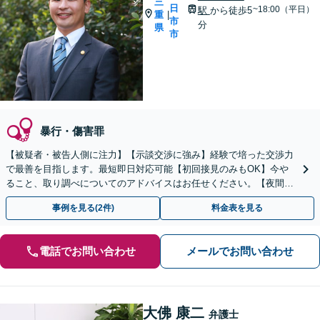
三
日
~18:00（平日）
駅
から徒歩5
重
|
市
分
県
市
暴行・傷害罪
【被疑者・被告人側に注力】【示談交渉に強み】経験で培った交渉力
で最善を目指します。最短即日対応可能【初回接見のみもOK】今や
ること、取り調べについてのアドバイスはお任せください。【夜間／
休日対応】
事例を見る(2件)
料金表を見る
電話でお問い合わせ
メールでお問い合わせ
大佛 康二
弁護士