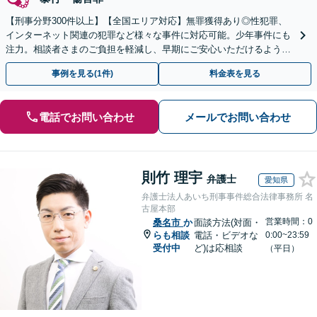
【刑事分野300件以上】【全国エリア対応】無罪獲得あり◎性犯罪、
インターネット関連の犯罪など様々な事件に対応可能。少年事件にも
注力。相談者さまのご負担を軽減し、早期にご安心いただけるよう尽
力します【遠方のご依頼可】【裁判員裁判の経験あり】
事例を見る(1件)
料金表を見る
電話でお問い合わせ
メールでお問い合わせ
則竹 理宇
弁護士
愛知県
弁護士法人あいち刑事事件総合法律事務所 名
古屋本部
営業時間：0
桑名市
か
面談方法(対面・
らも相談
電話・ビデオな
0:00~23:59
受付中
ど)は応相談
（平日）