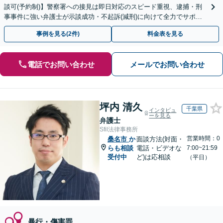
談可(予約制)】警察署への接見は即日対応のスピード重視、逮捕・刑
事事件に強い弁護士が示談成功・不起訴(減刑)に向けて全力でサポー
トします。【加害者側の相談専門】
事例を見る(2件)
料金表を見る
電話でお問い合わせ
メールでお問い合わせ
坪内 清久
千葉県
インタビュ
ーを見る
弁護士
Sfil法律事務所
営業時間：0
桑名市
か
面談方法(対面・
らも相談
電話・ビデオな
7:00~21:59
受付中
ど)は応相談
（平日）
暴行・傷害罪