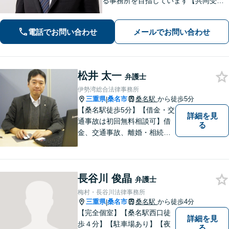
る事務所を目指しています【共同受任
可】相談後、少しでも前進できるよう
全力を尽くします。一人で悩まず、お
電話でお問い合わせ
メールでお問い合わせ
気軽にご相談ください【夜間土日相談
可（要予約）】
松井 太一
弁護士
伊勢湾総合法律事務所
三重県
桑名市
桑名駅
から徒歩5分
|
【桑名駅徒歩5分】【借金・交
詳細を見
通事故は初回無料相談可】借
る
金、交通事故、離婚・相続、
刑事事件など。難しい専門用
語はなるべく使わずに、分か
りやすい説明を心がけており
長谷川 俊晶
ます。地域密着型の法律事務
弁護士
所です。お気軽にどうぞ【弁
梅村・長谷川法律事務所
護士費用特約保険・法テラス
三重県
桑名市
桑名駅
から徒歩4分
|
利用可】
【完全個室】【桑名駅西口徒
詳細を見
歩４分】【駐車場あり】【夜
る