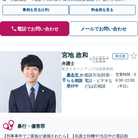
し最善の解決を目指します。【当日・夜間や土日祝対応可】
事例を見る(1件)
料金表を見る
電話でお問い合わせ
メールでお問い合わせ
宮地 政和
東京都
インタビュ
ーを見る
弁護士
東京スタートアップ法律事務所
営業時間：0
桑名市
か
面談方法(対面・
らも相談
電話・ビデオな
6:30~22:00
受付中
ど)は応相談
（平日）
暴行・傷害罪
【刑事事件でご家族が逮捕されたら】【弁護士待機中/当日中の電話相