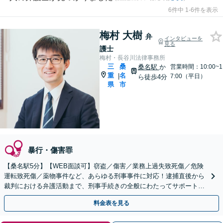
6件中 1-6件を表示
梅村 大樹
弁
インタビューを
見る
護士
梅村・長谷川法律事務所
三
桑
桑名駅
か
営業時間：10:00~1
重
名
|
7:00（平日）
ら徒歩4分
県
市
暴行・傷害罪
【桑名駅5分】【WEB面談可】窃盗／傷害／業務上過失致死傷／危険
運転致死傷／薬物事件など、あらゆる刑事事件に対応！逮捕直後から
裁判における弁護活動まで、刑事手続きの全般にわたってサポートし
ます【完全個室対応】【休日・夜間相談可】
料金表を見る