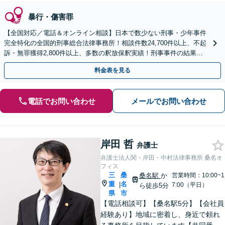
暴行・傷害罪
【全国対応／電話＆オンライン相談】日本で数少ない刑事・少年事件
完全特化の全国的刑事総合法律事務所！相談件数24,700件以上、不起
訴・無罪獲得2,800件以上、多数の釈放保釈実績！刑事事件の結果は
弁護士の腕次第で変わります【初回相談無料】
料金表を見る
電話でお問い合わせ
メールでお問い合わせ
岸田 哲
弁護士
弁護士法人関・岸田・中村法律事務所 桑名オ
フィス
三
桑
桑名駅
か
営業時間：10:00~1
重
名
|
7:00（平日）
ら徒歩5分
県
市
【電話相談可】【桑名駅5分】【会社員
経験あり】地域に密着し、身近で頼れ