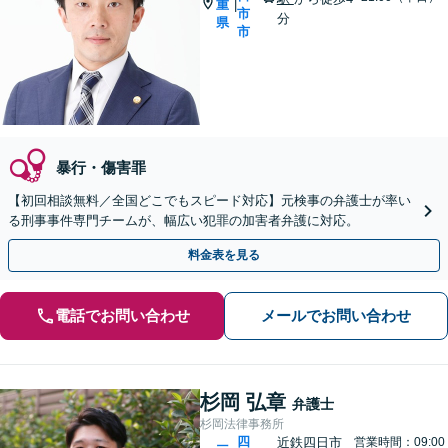
重
|
市
分
県
市
暴行・傷害罪
【初回相談無料／全国どこでもスピード対応】元検事の弁護士が率い
る刑事事件専門チームが、幅広い犯罪の加害者弁護に対応。
料金表を見る
電話でお問い合わせ
メールでお問い合わせ
杉岡 弘章
弁護士
杉岡法律事務所
四
近鉄四日市
営業時間：09:00