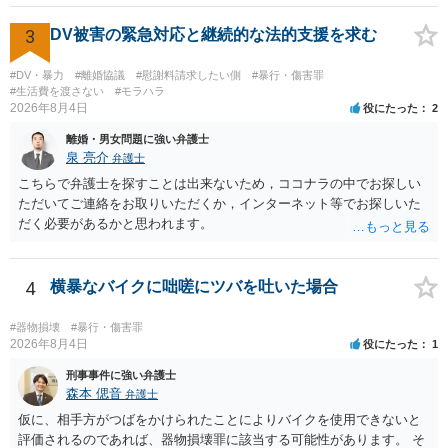
うすることが困難な状態にさせ又はその状態にあることに乗じて、わ
いせつな行為をした者は、婚姻関係の有無にかかわらず、六月以上十
3
DV被害の緊急対応と継続的な法的支援を求む
年以下の拘禁刑に処する。 一 暴行若しくは脅迫を用いること又はそ
れらを受けたこと。 二 心身の障害を生じさせること又はそれがある
#DV・暴力
#離婚協議
#慰謝料請求したい側
#暴行・傷害罪
こと。 三 アルコール若しくは薬物を摂取させること又はそれらの影
#生活費を渡さない
#モラハラ
2026年8月4日
役にたった
2
響があること。 四 睡眠その他の意識が明瞭でない状態にさせること
又はその状態にあること。 五 同意しない意思を形成し、表明し又は
離婚・男女問題に強い弁護士
全うするいとまがないこと。 六 予想と異なる事態に直面させて恐怖
泉 亮介
弁護士
させ、若しくは驚愕がくさせること又はその事態に直面して恐怖し、
こちらで弁護士を探すことは出来ないため，ココナラの中でお探しい
若しくは驚愕していること。 七 虐待に起因する心理的反応を生じさ
ただいてご連絡をお取りいただくか，インターネット等でお探しいた
せること又はそれがあること。 八 経済的又は社会的関係上の地位に
だく必要があるかと思われます。
基づく影響力によって受ける不利益を憂慮させること又はそれを憂慮
していること。
4
横暴なバイクに咄嗟にツバを吐いた場合
#器物損壊
#暴行・傷害罪
2026年8月4日
役にたった
1
刑事事件に強い弁護士
森本 偲音
弁護士
仮に、相手方がつばをかけられたことによりバイクを使用できないと
評価されるのであれば、器物損壊罪に該当する可能性があります。 そ