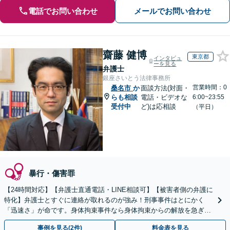
電話でお問い合わせ
メールでお問い合わせ
齋藤 健博
東京都
インタビュ
ーを見る
弁護士
銀座さいとう法律事務所
営業時間：0
桑名市
か
面談方法(対面・
らも相談
電話・ビデオな
6:00~23:55
受付中
ど)は応相談
（平日）
暴行・傷害罪
【24時間対応】【弁護士直通電話・LINE相談可】【被害者側の弁護に
特化】弁護士とすぐに連絡が取れるのが強み！刑事事件はとにかく
「迅速さ」が命です。身体拘束事件なら身体拘束からの解放を急ぎま
す。示談交渉はお任せください。
事例を見る(2件)
料金表を見る