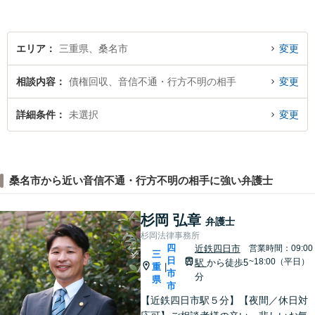
エリア
三重県、桑名市
変更
相談内容
債権回収、音信不通・行方不明の相手
変更
詳細条件
未選択
変更
桑名市から近い音信不通・行方不明の相手に強い弁護士
杉岡 弘章
弁護士
杉岡法律事務所
四
近鉄四日市
営業時間：09:00
三
日
~18:00（平日）
駅
から徒歩5
重
|
市
分
県
市
【近鉄四日市駅５分】【夜間／休日対