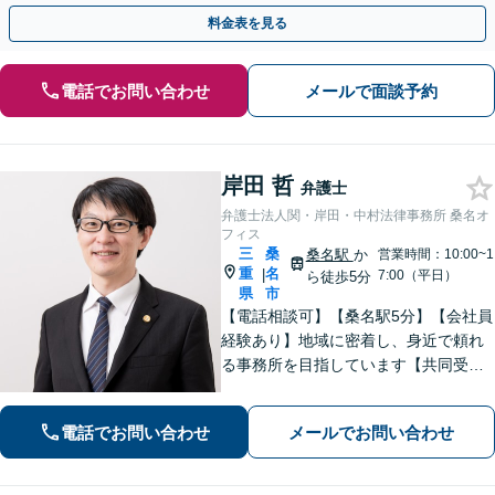
料金表を見る
電話でお問い合わせ
メールで面談予約
岸田 哲
弁護士
弁護士法人関・岸田・中村法律事務所 桑名オ
フィス
三
桑
桑名駅
か
営業時間：10:00~1
重
名
|
7:00（平日）
ら徒歩5分
県
市
【電話相談可】【桑名駅5分】【会社員
経験あり】地域に密着し、身近で頼れ
る事務所を目指しています【共同受任
可】相談後、少しでも前進できるよう
全力を尽くします。一人で悩まず、お
電話でお問い合わせ
メールでお問い合わせ
気軽にご相談ください【夜間土日相談
可（要予約）】