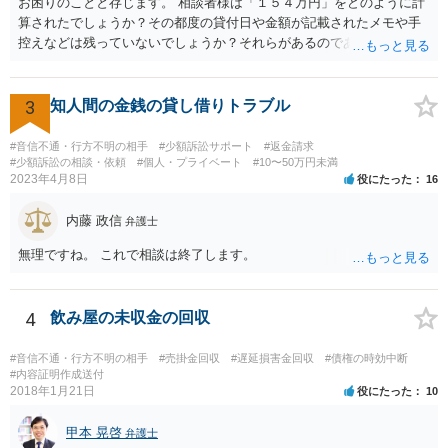
お困りのことと存じます。 相談者様は「１５４万円」をどのように計
算されたでしょうか？その都度の貸付日や金額が記載されたメモや手
控えなどは残っていないでしょうか？それらがあるのであればメール
と共に証拠として用いることが可能です。メールについては内容次第
です。 彼の住所については住民票上の住所であれば調査することは可
能です。 弁護士に依頼した際の費用にいては現在弁護士費用が自由化
3
知人間の金銭の貸し借りトラブル
されており法律事務所によって異なりますので、あくまで目安となり
ますが、交渉を依頼すると①着手金が請求額×8％or10万円の高い方、
#音信不通・行方不明の相手
#少額訴訟サポート
#返金請求
②成功報酬が16％、③実費というところでしょうか。法律事務所によ
#少額訴訟の相談・依頼
#個人・プライベート
#10〜50万円未満
2023年4月8日
役にたった
16
っては別途日当を請求するところもあると思います。 勝訴の見込みや
回収の見込み、私にご依頼いただいた場合の費用については、詳細を
内藤 政信
お伺いできればお伝えさせていただきますので、宜しければ、個別に
弁護士
ご連絡頂けますと幸いです。 宜しくお願い致します。
無理ですね。 これで相談は終了します。
4
飲み屋の未収金の回収
#音信不通・行方不明の相手
#売掛金回収
#遅延損害金回収
#債権の時効中断
#内容証明作成送付
2018年1月21日
役にたった
10
甲本 晃啓
弁護士