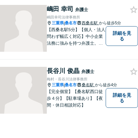
嶋田 幸司
弁護士
嶋田幸司法律事務所
三重県
桑名市
西桑名駅
から徒歩5分
|
【西桑名駅5分】【個人・法人
詳細を見
問わず幅広く対応】中小企業
る
法務に強みを持つ弁護士。個
人事務所ならではのきめ細や
かさが特徴です。依頼者様の
本質的な問題解決に貢献いた
長谷川 俊晶
します。お困りごとは、お気
弁護士
軽にご相談ください。
梅村・長谷川法律事務所
三重県
桑名市
桑名駅
から徒歩4分
|
【完全個室】【桑名駅西口徒
詳細を見
歩４分】【駐車場あり】【夜
る
間・休日相談対応】