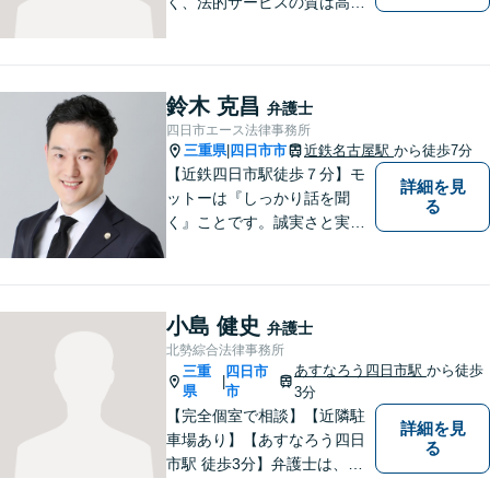
く、法的サービスの質は高く
をモットーに、ご相談者の立
場に立って、問題の解決を目
指します。交通事故／借金問
題／離婚問題／相続問題／企
鈴木 克昌
弁護士
業法務など、幅広く対応可
四日市エース法律事務所
能。【明確な料金体系】どう
三重県
四日市市
近鉄名古屋駅
から徒歩7分
|
ぞご連絡ください。
【近鉄四日市駅徒歩７分】モ
詳細を見
ットーは『しっかり話を聞
る
く』ことです。誠実さと実直
さを取り柄に、一つ一つの案
件に真摯に向き合います。離
婚問題／企業法務／労働問題
（使用者側）／交通事故／相
小島 健史
弁護士
続問題など、幅広く対応。お
北勢綜合法律事務所
気軽にご相談ください。
あすなろう四日市駅
から徒歩
三重
四日市
|
県
市
3分
【完全個室で相談】【近隣駐
詳細を見
車場あり】【あすなろう四日
る
市駅 徒歩3分】弁護士は、依
頼者の方のサポーターです。