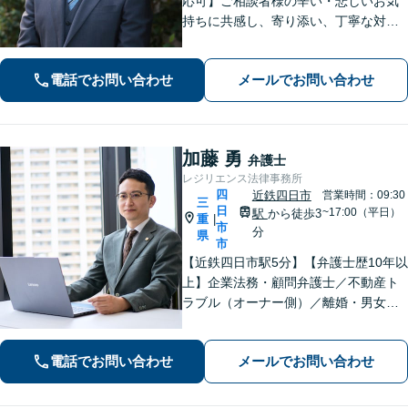
応可】ご相談者様の辛い・悲しいお気
持ちに共感し、寄り添い、丁寧な対応
を心がけます。離婚／不動産／借金／
相続／刑事事件など、幅広く対応【地
電話でお問い合わせ
メールでお問い合わせ
域に根ざした弁護士】お気軽にお問い
合わせください。
加藤 勇
弁護士
レジリエンス法律事務所
四
近鉄四日市
営業時間：09:30
三
日
~17:00（平日）
駅
から徒歩3
重
|
市
分
県
市
【近鉄四日市駅5分】【弁護士歴10年以
上】企業法務・顧問弁護士／不動産ト
ラブル（オーナー側）／離婚・男女問
題のご相談はお任せください。依頼者
様に寄り添い、解決まで真摯に対応し
電話でお問い合わせ
メールでお問い合わせ
てまいります【多才な他士業との連携
が強み】【完全個室でご相談】