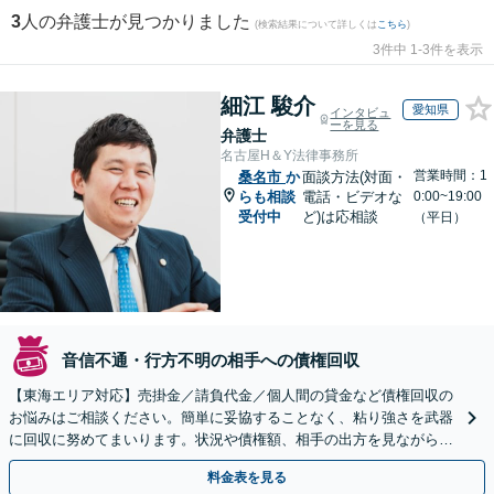
3
人の弁護士が見つかりました
(検索結果について詳しくは
こちら
)
3件中 1-3件を表示
細江 駿介
愛知県
インタビュ
ーを見る
弁護士
名古屋H＆Y法律事務所
営業時間：1
桑名市
か
面談方法(対面・
らも相談
電話・ビデオな
0:00~19:00
受付中
ど)は応相談
（平日）
音信不通・行方不明の相手への債権回収
【東海エリア対応】売掛金／請負代金／個人間の貸金など債権回収の
お悩みはご相談ください。簡単に妥協することなく、粘り強さを武器
に回収に努めてまいります。状況や債権額、相手の出方を見ながら、
効果的な方法を臨機応変に対応いたします【土日祝対応可】
料金表を見る