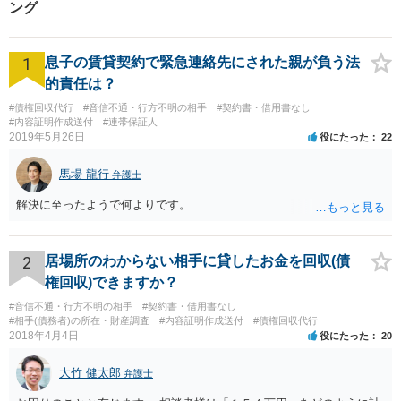
ング
1
息子の賃貸契約で緊急連絡先にされた親が負う法
的責任は？
#債権回収代行
#音信不通・行方不明の相手
#契約書・借用書なし
#内容証明作成送付
#連帯保証人
2019年5月26日
役にたった
22
馬場 龍行
弁護士
解決に至ったようで何よりです。
2
居場所のわからない相手に貸したお金を回収(債
権回収)できますか？
#音信不通・行方不明の相手
#契約書・借用書なし
#相手(債務者)の所在・財産調査
#内容証明作成送付
#債権回収代行
2018年4月4日
役にたった
20
大竹 健太郎
弁護士