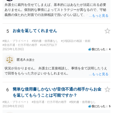
弁護士に裁判を任せてしまえば、基本的にはあなたが法廷に出る必要
ありません。個別的な事情によってストラテジーが異なるので、守秘
義務の保たれた対面での法律相談で洗いざらい話して、ベストな方法
を検討してもらってください。
5
お金を返してくれません
#個人・プライベート
#契約書・借用書なし
#少額訴訟の相談・依頼
#音信不通・行方不明の相手
#140万円以下
2023年1月28日
役にたった
4
匿名A
弁護士
状況が分かりません。 弁護士に直接相談し、事情を全て説明したうえ
で回答をもらった方がよいかもしれません。
6
簡単な借用書しかないが音信不通の相手からお金
を返してもらうことは可能ですか？
#個人・プライベート
#音信不通・行方不明の相手
#契約書・借用書なし
2019年8月19日
役にたった
5