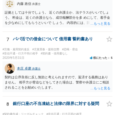
内藤 政信
弁護士
証拠としては十分でしょう。 近くの弁護士か、法テラスがいいでしょ
う。 料金は、近くの弁護士なら、成功報酬部分を多 めにして、着手金
を少なめにしてもらうといいで しょう。 内容的には、回収見込みがあ
るかどうかですね。
7
パパ活での借金について 借用書 誓約書あり
#労働・雇用契約違反
#児童買春・援助交際
#恐喝・脅迫
#音信不通・行方不明の相手
#契約書・借用書なし
2020年5月31日
役にたった
5
本庄 卓磨
弁護士
契約は公序良俗に反し無効と考えられますので、返済する義務はあり
ません。 相手方が脅迫などをしてきた場合は、警察や弁護士にご相談
されることをお勧めいたします。
8
銀行口座の不当凍結と法律の限界に対する疑問
#契約書作成・リーガルチェック
#音信不通・行方不明の相手