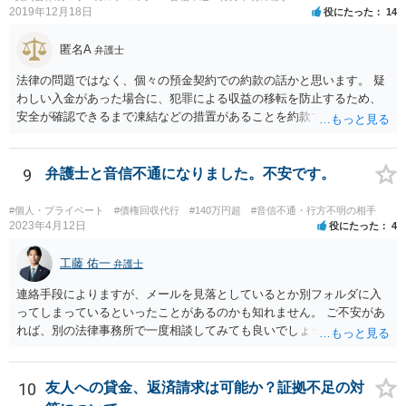
2019年12月18日
役にたった
14
匿名A
弁護士
法律の問題ではなく、個々の預金契約での約款の話かと思います。 疑
わしい入金があった場合に、犯罪による収益の移転を防止するため、
安全が確認できるまで凍結などの措置があることを約款で定めている
のではないかと考えられます。もし約款があるなら、これに同意して
口座を開設している以上、応じざるを得ません。 銀行に根拠を確認し
てみるとよいでしょう。
9
弁護士と音信不通になりました。不安です。
#個人・プライベート
#債権回収代行
#140万円超
#音信不通・行方不明の相手
2023年4月12日
役にたった
4
工藤 佑一
弁護士
連絡手段によりますが、メールを見落としているとか別フォルダに入
ってしまっているといったことがあるのかも知れません。 ご不安があ
れば、別の法律事務所で一度相談してみても良いでしょう。
10
友人への貸金、返済請求は可能か？証拠不足の対