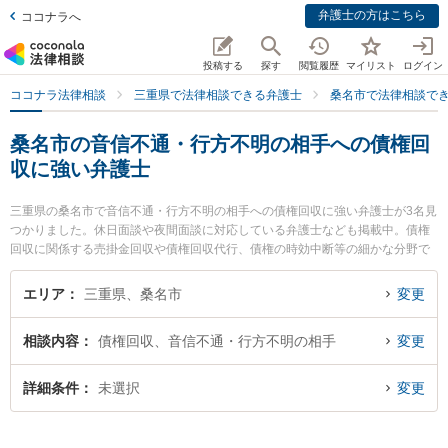
弁護士の方はこちら
ココナラへ
投稿する
探す
閲覧履歴
マイリスト
ログイン
ココナラ法律相談
三重県で法律相談できる弁護士
桑名市で法律相談で
桑名市の音信不通・行方不明の相手への債権回
収に強い弁護士
三重県の桑名市で音信不通・行方不明の相手への債権回収に強い弁護士が3名見
つかりました。休日面談や夜間面談に対応している弁護士なども掲載中。債権
回収に関係する売掛金回収や債権回収代行、債権の時効中断等の細かな分野で
の絞り込み検索もでき便利です。特に弁護士法人関・岸田・中村法律事務所 桑
名オフィスの岸田 哲弁護士や嶋田幸司法律事務所の嶋田 幸司弁護士、梅村・長
エリア
三重県、桑名市
変更
谷川法律事務所の長谷川 俊晶弁護士のプロフィール情報や弁護士費用、強みな
どが注目されています。『桑名市で土日や夜間に発生した音信不通・行方不明
相談内容
債権回収、音信不通・行方不明の相手
変更
の相手への債権回収のトラブルを今すぐに弁護士に相談したい』『音信不通・
行方不明の相手への債権回収のトラブル解決の実績豊富な近くの弁護士を検索
したい』『初回相談無料で音信不通・行方不明の相手への債権回収を法律相談
詳細条件
未選択
変更
できる桑名市内の弁護士に相談予約したい』などでお困りの相談者さんにおす
すめです。