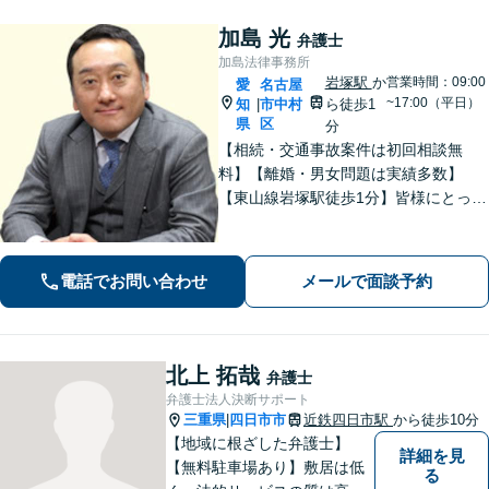
加島 光
弁護士
加島法律事務所
岩塚駅
か
営業時間：09:00
愛
名古屋
~17:00（平日）
知
市中村
ら徒歩1
|
県
区
分
【相続・交通事故案件は初回相談無
料】【離婚・男女問題は実績多数】
【東山線岩塚駅徒歩1分】皆様にとって
身近な、敷居の低い弁護士を目指して
います。
電話でお問い合わせ
メールで面談予約
北上 拓哉
弁護士
弁護士法人決断サポート
三重県
四日市市
近鉄四日市駅
から徒歩10分
|
【地域に根ざした弁護士】
詳細を見
【無料駐車場あり】敷居は低
る