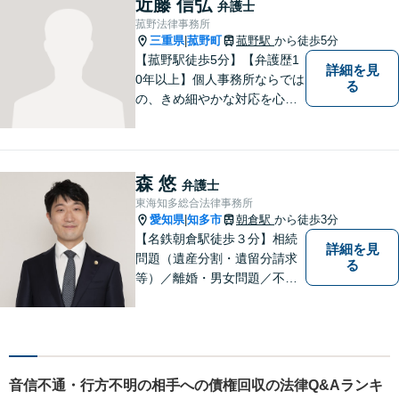
近藤 信弘
弁護士
る手助けをさせていただけれ
菰野法律事務所
ばと思いますので、お気軽に
三重県
菰野町
菰野駅
から徒歩5分
|
ご相談ください。
【菰野駅徒歩5分】【弁護歴1
詳細を見
0年以上】個人事務所ならでは
る
の、きめ細やかな対応を心が
けています。「相談してよか
った」と思っていただけるよ
う、最後まで粘り強く弁護を
行います！【完全個室】
森 悠
弁護士
東海知多総合法律事務所
愛知県
知多市
朝倉駅
から徒歩3分
|
【名鉄朝倉駅徒歩３分】相続
詳細を見
問題（遺産分割・遺留分請求
る
等）／離婚・男女問題／不動
産問題／交通事故に注力して
います（これらの分野は初回
３０分程度相談無料）。実績
多数。
音信不通・行方不明の相手への債権回収の法律Q&Aランキ