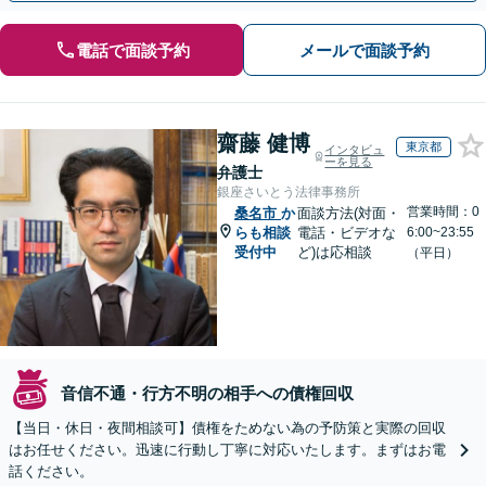
電話で面談予約
メールで面談予約
齋藤 健博
東京都
インタビュ
ーを見る
弁護士
銀座さいとう法律事務所
営業時間：0
桑名市
か
面談方法(対面・
らも相談
電話・ビデオな
6:00~23:55
受付中
ど)は応相談
（平日）
音信不通・行方不明の相手への債権回収
【当日・休日・夜間相談可】債権をためない為の予防策と実際の回収
はお任せください。迅速に行動し丁寧に対応いたします。まずはお電
話ください。