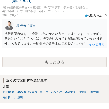
策について
#相手(債務者)の所在・財産調査
#140万円以下
#契約書・借用書なし
#音信不通・行方不明の相手
#個人・プライベート
2025年8月6日
役にたった
3
泉 亮介
弁護士
携帯電話自体をいつ解約したのかという点にもよります。１０年前に
解約ということであれば，携帯会社の方でも記録が残っていない可能
性もあるでしょう。一度個別の弁護士にご相談された方が良いかと思
われます。
もっとみる
近くの市区町村を選び直す
北部
四日市市
桑名市
鈴鹿市
亀山市
いなべ市
木曽岬町
東員町
菰野町
朝日町
川越町