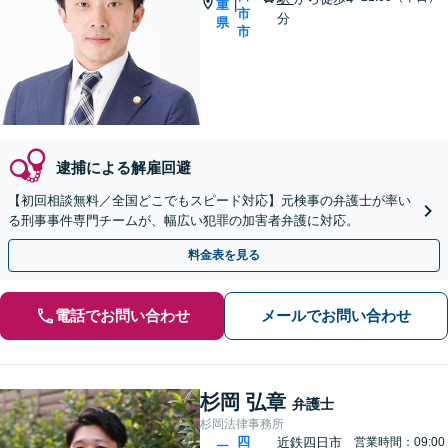
重
|
市
分
県
市
逮捕による解雇回避
【初回相談無料／全国どこでもスピード対応】元検事の弁護士が率い
る刑事事件専門チームが、幅広い犯罪の加害者弁護に対応。
料金表を見る
電話でお問い合わせ
メールでお問い合わせ
杉岡 弘章
弁護士
杉岡法律事務所
四
近鉄四日市
営業時間：09:00