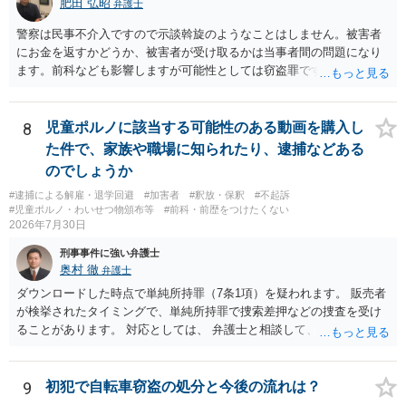
肥田 弘昭
弁護士
警察は民事不介入ですので示談斡旋のようなことはしません。被害者
にお金を返すかどうか、被害者が受け取るかは当事者間の問題になり
ます。前科なども影響しますが可能性としては窃盗罪ですので、逮捕
勾留や略式起訴などの可能性もあります。ご参考にしてください。
8
児童ポルノに該当する可能性のある動画を購入し
た件で、家族や職場に知られたり、逮捕などある
のでしょうか
#逮捕による解雇・退学回避
#加害者
#釈放・保釈
#不起訴
#児童ポルノ・わいせつ物頒布等
#前科・前歴をつけたくない
2026年7月30日
刑事事件に強い弁護士
奥村 徹
弁護士
ダウンロードした時点で単純所持罪（7条1項）を疑われます。 販売者
が検挙されたタイミングで、単純所持罪で捜索差押などの捜査を受け
ることがあります。 対応としては、 弁護士と相談して、 児童ポルノ
と知らなかったという弁解を厚くした書面を作成してもらい 警察に相
談しておく などが考えられます。
9
初犯で自転車窃盗の処分と今後の流れは？