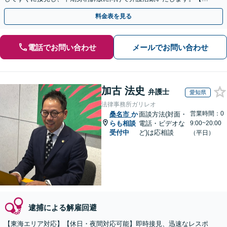
日・夜間面談可能】【ご依頼時は相談料無料】
料金表を見る
電話でお問い合わせ
メールでお問い合わせ
加古 法史
弁護士
愛知県
法律事務所ガリレオ
営業時間：0
桑名市
か
面談方法(対面・
らも相談
電話・ビデオな
9:00~20:00
受付中
ど)は応相談
（平日）
逮捕による解雇回避
【東海エリア対応】【休日・夜間対応可能】即時接見、迅速なレスポ