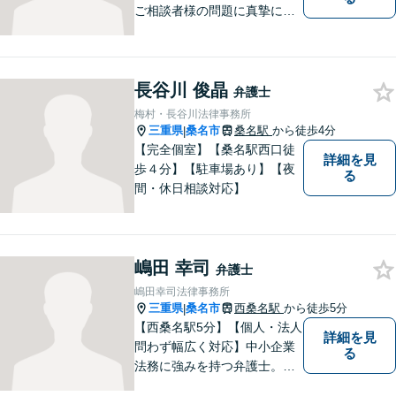
ご相談者様の問題に真摯に向
き合い、解決に向けて全力で
サポートいたします。どんな
年代の方でも安心してご相談
長谷川 俊晶
いただける、信頼と実績のあ
弁護士
る弁護士でありたいと思って
梅村・長谷川法律事務所
います。まずはお気軽にお電
三重県
桑名市
桑名駅
から徒歩4分
|
話ください。
【完全個室】【桑名駅西口徒
詳細を見
歩４分】【駐車場あり】【夜
る
間・休日相談対応】
嶋田 幸司
弁護士
嶋田幸司法律事務所
三重県
桑名市
西桑名駅
から徒歩5分
|
【西桑名駅5分】【個人・法人
詳細を見
問わず幅広く対応】中小企業
る
法務に強みを持つ弁護士。個
人事務所ならではのきめ細や