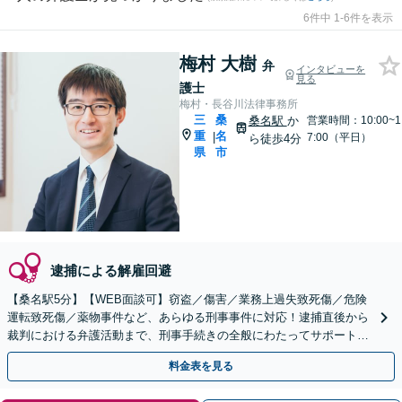
6件中 1-6件を表示
梅村 大樹
弁
インタビューを
見る
護士
梅村・長谷川法律事務所
三
桑
桑名駅
か
営業時間：10:00~1
重
名
|
7:00（平日）
ら徒歩4分
県
市
逮捕による解雇回避
【桑名駅5分】【WEB面談可】窃盗／傷害／業務上過失致死傷／危険
運転致死傷／薬物事件など、あらゆる刑事事件に対応！逮捕直後から
裁判における弁護活動まで、刑事手続きの全般にわたってサポートし
ます【完全個室対応】【休日・夜間相談可】
料金表を見る