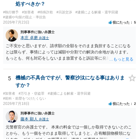
であれば、日本警察に連絡されて、日本の刑罰法規に触れる点があれ
処すべきか？
ば、捜査を受けることがあります。
#執行猶予
#加害者
#特殊詐欺
#示談交渉
#逮捕による解雇・退学回避
#逮捕や勾留の阻止・準抗告
2026年7月23日
役にたった
5
刑事事件に強い弁護士
本庄 卓磨
弁護士
ご不安かと思いますが、請求額の全額をそのまま負担することになる
とは限らず、事情によっては減額や分割での解決の余地があります。
もっとも、何も対応をしないまま放置すると訴訟等に発展してしまう
可能性がありますので、お早めに弁護士にご相談されることをおすす
めします。
5
機械の不具合ですが、警察沙汰になる事はありま
すか？
#加害者
#万引き・窃盗罪
#逮捕による解雇・退学回避
#前科・前歴をつけたくない
2026年7月18日
役にたった
2
刑事事件に強い弁護士
藤本 顯人
弁護士
元警察官の弁護士です。 本来の料金では一個しか取得できないとのこ
とから、もう一個をそのまま取得してしまうと、占有離脱物横領にな