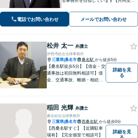
る事務所を目指しています【共同受任
可】相談後、少しでも前進できるよう
全力を尽くします。一人で悩まず、お
電話でお問い合わせ
メールでお問い合わせ
気軽にご相談ください【夜間土日相談
可（要予約）】
松井 太一
弁護士
伊勢湾総合法律事務所
三重県
桑名市
桑名駅
から徒歩5分
|
【桑名駅徒歩5分】【借金・交
詳細を見
通事故は初回無料相談可】借
る
金、交通事故、離婚・相続、
刑事事件など。難しい専門用
語はなるべく使わずに、分か
りやすい説明を心がけており
稲田 光輝
ます。地域密着型の法律事務
弁護士
所です。お気軽にどうぞ【弁
桑名綜合法律事務所
護士費用特約保険・法テラス
三重県
桑名市
西桑名駅
から徒歩0分
|
利用可】
【西桑名駅すぐ】【近隣駐車
詳細を見
場有】【完全個室で相談可】
る