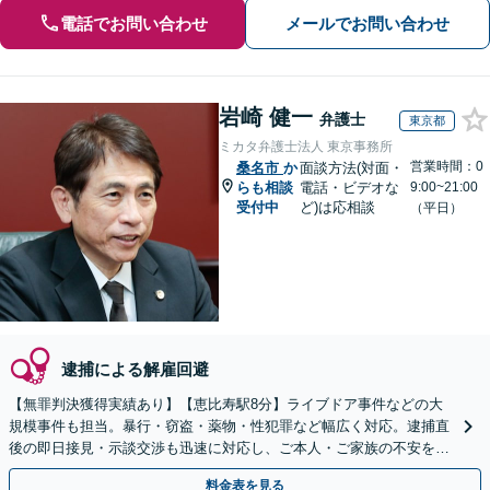
電話でお問い合わせ
メールでお問い合わせ
岩崎 健一
弁護士
東京都
ミカタ弁護士法人 東京事務所
営業時間：0
桑名市
か
面談方法(対面・
らも相談
電話・ビデオな
9:00~21:00
受付中
ど)は応相談
（平日）
逮捕による解雇回避
【無罪判決獲得実績あり】【恵比寿駅8分】ライブドア事件などの大
規模事件も担当。暴行・窃盗・薬物・性犯罪など幅広く対応。逮捕直
後の即日接見・示談交渉も迅速に対応し、ご本人・ご家族の不安を最
小限に抑えます。【初回相談可能】【WEB面談可能】
料金表を見る