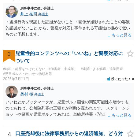
刑事事件に強い弁護士
井上 祐司
弁護士
・盗撮行為を現認した証拠がないこと ・画像が撮影されたことの客観
的証拠がないこと から、警察が対応し事件される可能性は極めて低い
ものと予想します。
3
児童性的コンテンツへの「いいね」と警察対応に
ついて
#前科・前歴をつけたくない
#加害者（未成年）
#逮捕による解雇・退学回避
#児童ポルノ・わいせつ物頒布等
2026年7月11日
役にたった
8
刑事事件に強い弁護士
奥村 徹
弁護士
いいねとかブックマークが、児童ポルノ画像の閲覧可能性を増やすも
のであれば、公然陳列罪の正犯とか幇助を疑われます。 スクリーンシ
ョットや録画が児童ポルノであれば、単純所持罪（7条1項）になりま
す。 いいね・ブックマークが犯罪になるかは微妙ですが、もとの児童
ポルノ画像の陳列者の関連先として、任意で取調を受けた人はいま
す。 snsのサーバー凍結の具体的理由はわかりませんが、児童ポルノ
4
口座売却後に法律事務所からの返済通知、どう対