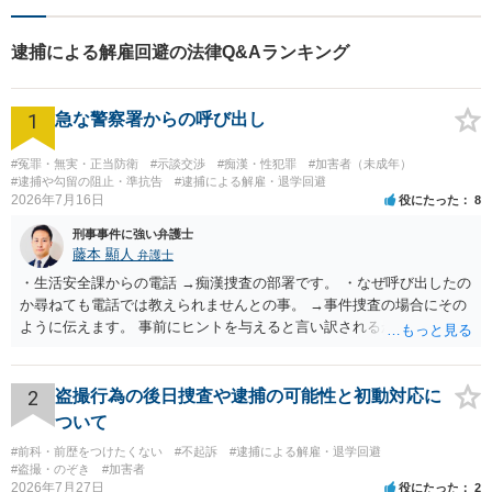
多数。
逮捕による解雇回避の法律Q&Aランキング
1
急な警察署からの呼び出し
#冤罪・無実・正当防衛
#示談交渉
#痴漢・性犯罪
#加害者（未成年）
#逮捕や勾留の阻止・準抗告
#逮捕による解雇・退学回避
2026年7月16日
役にたった
8
刑事事件に強い弁護士
藤本 顯人
弁護士
・生活安全課からの電話 →痴漢捜査の部署です。 ・なぜ呼び出したの
か尋ねても電話では教えられませんとの事。 →事件捜査の場合にその
ように伝えます。 事前にヒントを与えると言い訳されるからです。 ・
満員電車の中でかなり女性と密着してしまった可能性があるとの心当
たり →やはり痴漢として疑われているのでは。 そもそも痴漢をやって
ないのであれば、何も疑われる筋合いは無いわけですし狼狽える必要
2
盗撮行為の後日捜査や逮捕の可能性と初動対応に
はないですね。
ついて
#前科・前歴をつけたくない
#不起訴
#逮捕による解雇・退学回避
#盗撮・のぞき
#加害者
2026年7月27日
役にたった
2