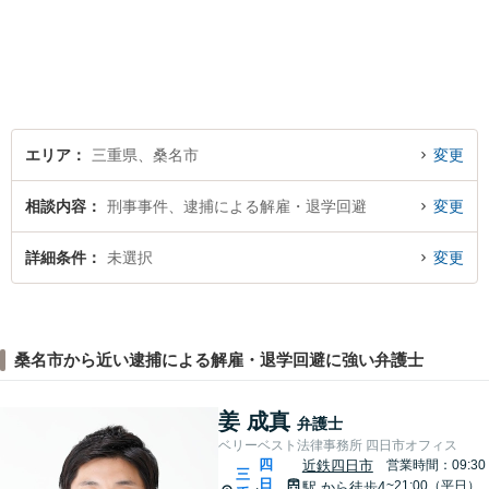
かさが特徴です。依頼者様の
本質的な問題解決に貢献いた
します。お困りごとは、お気
軽にご相談ください。
エリア
三重県、桑名市
変更
相談内容
刑事事件、逮捕による解雇・退学回避
変更
詳細条件
未選択
変更
桑名市から近い逮捕による解雇・退学回避に強い弁護士
姜 成真
弁護士
ベリーベスト法律事務所 四日市オフィス
四
近鉄四日市
営業時間：09:30
三
日
~21:00（平日）
駅
から徒歩4