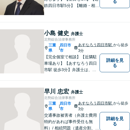
る
鉄四日市駅5分】【離婚・相続
問題】困っている方の力にな
れる様、話を聞き、寄り添い
ます【後見業務などの民事・
刑事事件全般】双方ともに納
小島 健史
弁護士
得する解決を目指します【交
北勢綜合法律事務所
通事故】示談金の増額に向け
あすなろう四日市駅
から徒歩
三重
四日市
|
尽力
県
市
3分
【完全個室で相談】【近隣駐
詳細を見
車場あり】【あすなろう四日
る
市駅 徒歩3分】弁護士は、依
頼者の方のサポーターです。
わからないことがあれば、何
でも聞いてください。 問題解
早川 忠宏
弁護士
決に向かって一緒に頑張りま
北勢綜合法律事務所
しょう。
あすなろう四日市駅
から徒歩
三重
四日市
|
県
市
3分
交通事故被害者（弁護士費用
詳細を見
特約があれば事件受任も無
る
料）/ 相続問題（遺産分割、遺