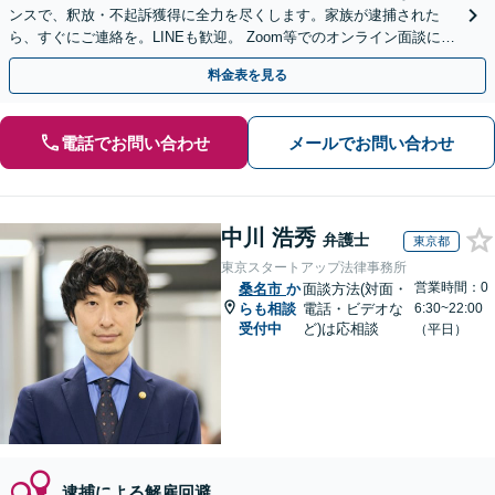
ンスで、釈放・不起訴獲得に全力を尽くします。家族が逮捕された
ら、すぐにご連絡を。LINEも歓迎。 Zoom等でのオンライン面談にも
対応します【メールでの予約、問い合わせ可能】
料金表を見る
電話でお問い合わせ
メールでお問い合わせ
中川 浩秀
弁護士
東京都
東京スタートアップ法律事務所
営業時間：0
桑名市
か
面談方法(対面・
らも相談
電話・ビデオな
6:30~22:00
受付中
ど)は応相談
（平日）
逮捕による解雇回避