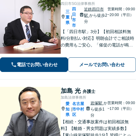
四日市SG法律事務所
四
近鉄四日市
営業時間：09:00
三
日
~20:00（平日）
駅
から徒歩2
重
|
市
分
県
市
【「四日市駅」3分】【初回相談料無
料/分割払い対応】明朗会計でご相談時
の費用もご安心。「催促の電話が鳴り
止まない」「FXや仮想通貨で大損し
た」に対応できます。自己破産や任意
電話でお問い合わせ
メールでお問い合わせ
整理、個人再生など幅広い解決方法を
提示【完全個室で安心】
加島 光
弁護士
加島法律事務所
岩塚駅
か
営業時間：09:00
愛
名古屋
~17:00（平日）
知
市中村
ら徒歩1
|
県
区
分
【相続・交通事故案件は初回相談無
料】【離婚・男女問題は実績多数】
【東山線岩塚駅徒歩1分】皆様にとって