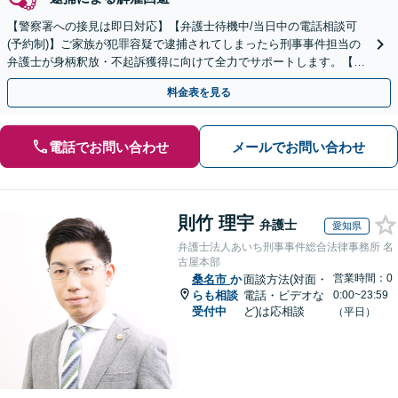
【警察署への接見は即日対応】【弁護士待機中/当日中の電話相談可
(予約制)】ご家族が犯罪容疑で逮捕されてしまったら刑事事件担当の
弁護士が身柄釈放・不起訴獲得に向けて全力でサポートします。【毎
月100名以上の相談実績】【全国対応】
料金表を見る
電話でお問い合わせ
メールでお問い合わせ
則竹 理宇
弁護士
愛知県
弁護士法人あいち刑事事件総合法律事務所 名
古屋本部
営業時間：0
桑名市
か
面談方法(対面・
らも相談
電話・ビデオな
0:00~23:59
受付中
ど)は応相談
（平日）