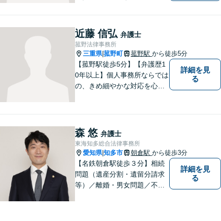
言等）。是非一度ご相談くだ
さい。
近藤 信弘
弁護士
菰野法律事務所
三重県
菰野町
菰野駅
から徒歩5分
|
【菰野駅徒歩5分】【弁護歴1
詳細を見
0年以上】個人事務所ならでは
る
の、きめ細やかな対応を心が
けています。「相談してよか
った」と思っていただけるよ
う、最後まで粘り強く弁護を
行います！【完全個室】
森 悠
弁護士
東海知多総合法律事務所
愛知県
知多市
朝倉駅
から徒歩3分
|
【名鉄朝倉駅徒歩３分】相続
詳細を見
問題（遺産分割・遺留分請求
る
等）／離婚・男女問題／不動
産問題／交通事故に注力して
います（これらの分野は初回
３０分程度相談無料）。実績