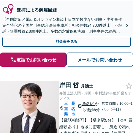
逮捕による解雇回避
【全国対応／電話＆オンライン相談】日本で数少ない刑事・少年事件
完全特化の全国的刑事総合法律事務所！相談件数24,700件以上、不起
訴・無罪獲得2,800件以上、多数の釈放保釈実績！刑事事件の結果は
弁護士の腕次第で変わります【初回相談無料】
料金表を見る
電話でお問い合わせ
メールでお問い合わせ
岸田 哲
弁護士
弁護士法人関・岸田・中村法律事務所 桑名オ
フィス
三
桑
桑名駅
か
営業時間：10:00~1
重
名
|
7:00（平日）
ら徒歩5分
県
市
【電話相談可】【桑名駅5分】【会社員
経験あり】地域に密着し、身近で頼れ