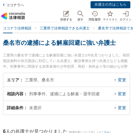
弁護士の方はこちら
ココナラへ
投稿する
探す
閲覧履歴
マイリスト
ログイン
ココナラ法律相談
三重県で法律相談できる弁護士
桑名市で法律相談で
桑名市の逮捕による解雇回避に強い弁護士
三重県の桑名市で逮捕による解雇回避に強い弁護士が6名見つかりました。初回
面談無料や休日面談に対応している弁護士、解決事例を持つ弁護士なども掲載
中。刑事事件に関係する加害者側や少年犯罪、再犯・前科あり等の細かな分野
での絞り込み検索もでき便利です。特に梅村・長谷川法律事務所の梅村 大樹弁
護士や弁護士法人関・岸田・中村法律事務所 桑名オフィスの岸田 哲弁護士、伊
エリア
三重県、桑名市
変更
勢湾総合法律事務所の松井 太一弁護士のプロフィール情報や弁護士費用、強み
などが注目されています。『桑名市で土日や夜間に発生した逮捕による解雇回
相談内容
刑事事件、逮捕による解雇・退学回避
変更
避のトラブルを今すぐに弁護士に相談したい』『逮捕による解雇回避のトラブ
ル解決の実績豊富な近くの弁護士を検索したい』『初回相談無料で逮捕による
解雇回避を法律相談できる桑名市内の弁護士に相談予約したい』などでお困り
詳細条件
未選択
変更
の相談者さんにおすすめです。
6
人の弁護士が見つかりました
(検索結果について詳しくは
こちら
)