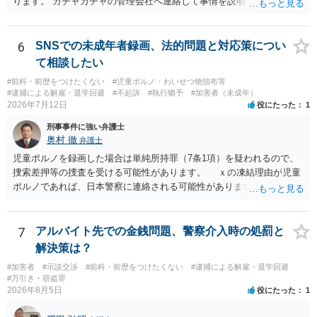
ります。 ガチャガチャの管理会社へ連絡して事情を説明して一個返還
するか、一回分の追加料金を支払って取得するのが良いと思います。
あるいは管理会社がお金は不要かつ返還不要との申し出があれば取得
しても問題ありません。
6
SNSでの未成年者録画、法的問題と対応策につい
て相談したい
#前科・前歴をつけたくない
#児童ポルノ・わいせつ物頒布等
#逮捕による解雇・退学回避
#不起訴
#執行猶予
#加害者（未成年）
2026年7月12日
役にたった
1
刑事事件に強い弁護士
奥村 徹
弁護士
児童ポルノを録画した場合は単純所持罪（7条1項）を疑われるので、
捜索差押等の捜査を受ける可能性があります。 ｘの凍結理由が児童
ポルノであれば、日本警察に連絡される可能性があります。 対応と
しては、犯罪を疑われるので、弁護士に相談した上で、画像を消去す
るなり、警察に相談するなり、検討してください
7
アルバイト先での金銭問題、警察介入時の処罰と
解決策は？
#加害者
#示談交渉
#前科・前歴をつけたくない
#逮捕による解雇・退学回避
#万引き・窃盗罪
2026年8月5日
役にたった
1