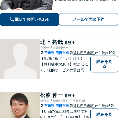
身近な、敷居の低い弁護士を目指して
います。
電話でお問い合わせ
メールで面談予約
北上 拓哉
弁護士
弁護士法人決断サポート
三重県
四日市市
近鉄四日市駅
から徒歩10分
|
【地域に根ざした弁護士】
詳細を見
【無料駐車場あり】敷居は低
る
く、法的サービスの質は高く
をモットーに、ご相談者の立
場に立って、問題の解決を目
指します。交通事故／借金問
題／離婚問題／相続問題／企
松波 伸一
弁護士
業法務など、幅広く対応可
旭合同法律事務所 四日市事務所
能。【明確な料金体系】どう
三重県
四日市市
近鉄四日市駅
から徒歩5分
|
ぞご連絡ください。
【初回の電話相談は無料で対
詳細を見
応します】【土日もOK】【近