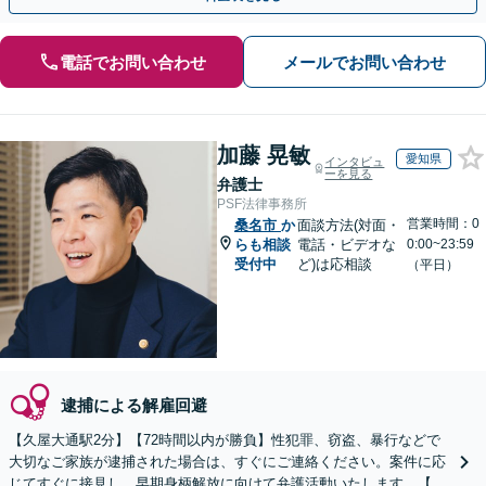
電話でお問い合わせ
メールでお問い合わせ
加藤 晃敏
愛知県
インタビュ
ーを見る
弁護士
PSF法律事務所
営業時間：0
桑名市
か
面談方法(対面・
らも相談
電話・ビデオな
0:00~23:59
受付中
ど)は応相談
（平日）
逮捕による解雇回避
【久屋大通駅2分】【72時間以内が勝負】性犯罪、窃盗、暴行などで
大切なご家族が逮捕された場合は、すぐにご連絡ください。案件に応
じてすぐに接見し、早期身柄解放に向けて弁護活動いたします。【休