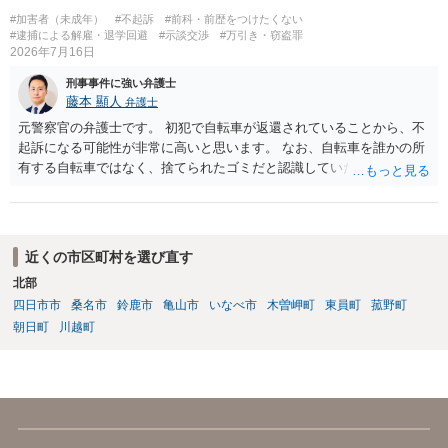
#加害者（未成年）
#不起訴
#前科・前歴をつけたくない
#逮捕による解雇・退学回避
#示談交渉
#万引き・窃盗罪
2026年7月16日
刑事事件に強い弁護士
藤本 顯人
弁護士
元警察官の弁護士です。 初犯で自転車が返還されていることから、不
起訴になる可能性が非常に高いと思います。 なお、自転車を誰かの所
有する自転車ではなく、捨てられたゴミだと認識していた場合には占
有離脱物横領の故意もないので、処罰されない可能性もあります。
近くの市区町村を選び直す
北部
四日市市
桑名市
鈴鹿市
亀山市
いなべ市
木曽岬町
東員町
菰野町
朝日町
川越町