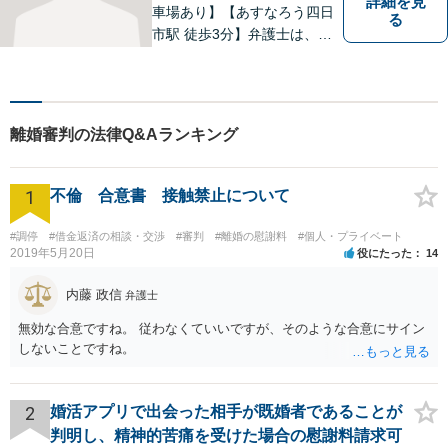
詳細を見
車場あり】【あすなろう四日
る
市駅 徒歩3分】弁護士は、依
頼者の方のサポーターです。
わからないことがあれば、何
でも聞いてください。 問題解
決に向かって一緒に頑張りま
離婚審判の法律Q&Aランキング
しょう。
1
不倫 合意書 接触禁止について
#調停
#借金返済の相談・交渉
#審判
#離婚の慰謝料
#個人・プライベート
2019年5月20日
役にたった
14
内藤 政信
弁護士
無効な合意ですね。 従わなくていいですが、そのような合意にサイン
しないことですね。
2
婚活アプリで出会った相手が既婚者であることが
判明し、精神的苦痛を受けた場合の慰謝料請求可