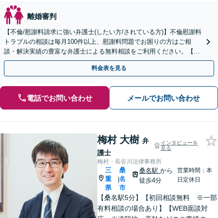
離婚審判
【不倫/慰謝料請求に強い弁護士(したい方/されている方)】不倫慰謝料
トラブルの相談は毎月100件以上、慰謝料問題でお困りの方はご相
談・解決実績の豊富な弁護士による無料相談をご利用ください。【初
回相談０円(電話)】【全国対応】
料金表を見る
電話でお問い合わせ
メールでお問い合わせ
梅村 大樹
弁
インタビューを
見る
護士
梅村・長谷川法律事務所
三
桑
桑名駅
から
営業時間：本
重
名
|
日定休日
徒歩4分
県
市
【桑名駅5分】【初回相談無料 ※一部
有料相談の場合あり】【WEB面談対