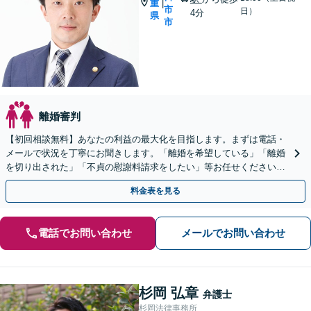
重
|
市
日）
4分
県
市
離婚審判
【初回相談無料】あなたの利益の最大化を目指します。まずは電話・
メールで状況を丁寧にお聞きします。「離婚を希望している」「離婚
を切り出された」「不貞の慰謝料請求をしたい」等お任せください。
【リーズナブルな料金設定】
料金表を見る
電話でお問い合わせ
メールでお問い合わせ
杉岡 弘章
弁護士
杉岡法律事務所