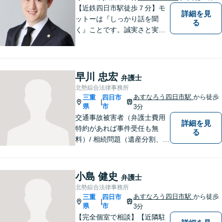
尽力
【近鉄四日市駅徒歩７分】モ
詳細を見
ットーは『しっかり話を聞
る
く』ことです。誠実さと実直
さを取り柄に、一つ一つの案
件に真摯に向き合います。離
婚問題／企業法務／労働問題
（使用者側）／交通事故／相
早川 忠宏
弁護士
続問題など、幅広く対応。お
北勢綜合法律事務所
気軽にご相談ください。
あすなろう四日市駅
から徒歩
三重
四日市
|
県
市
3分
交通事故被害者（弁護士費用
詳細を見
特約があれば事件受任も無
る
料）/ 相続問題（遺産分割、遺
言等）。是非一度ご相談くだ
さい。
小島 健史
弁護士
北勢綜合法律事務所
あすなろう四日市駅
から徒歩
三重
四日市
|
県
市
3分
【完全個室で相談】【近隣駐