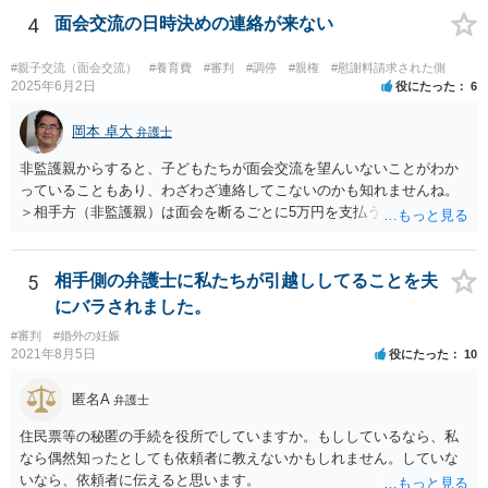
4
面会交流の日時決めの連絡が来ない
#親子交流（面会交流）
#養育費
#審判
#調停
#親権
#慰謝料請求された側
2025年6月2日
役にたった
6
岡本 卓大
弁護士
非監護親からすると、子どもたちが面会交流を望んいないことがわか
っていることもあり、わざわざ連絡してこないのかも知れませんね。
＞相手方（非監護親）は面会を断るごとに5万円を支払うことを取決め
るよう要求してきたり、調停中もかなり揉めました。 というのも、本
当に何が何でも面会交流したい（子どもたちと会いたい）と言うより
は、あなたに対する嫌がらせだった可能性もあるように思います（そ
5
相手側の弁護士に私たちが引越ししてることを夫
ういう男はDV・虐待系の男には珍しくありません。）。 面会交流とは
にバラされました。
親の権利ではなく、『子どものため』のものです。 子どもたちの年齢
#審判
#婚外の妊娠
（自分の気持ちを言える年齢）を考えても、無理に面会交流をする必
2021年8月5日
役にたった
10
要もありません。 相手から面会交流を行うことについての申し出があ
ったときに対応すれば十分だと思います。 仮に相手から、面会交流さ
匿名A
弁護士
せなかった（連絡をしてこなかった）と慰謝料請求してきたとして
も、そのような請求は、まず認められません。 ご心配であれば、審判
住民票等の秘匿の手続を役所でしていますか。もししているなら、私
書を持参して、お近くの弁護士に法律相談してみてください。
なら偶然知ったとしても依頼者に教えないかもしれません。していな
いなら、依頼者に伝えると思います。