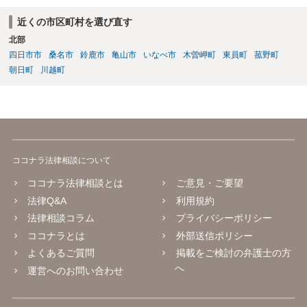
近くの市区町村を選び直す
北部
四日市市
桑名市
鈴鹿市
亀山市
いなべ市
木曽岬町
東員町
菰野町
朝日町
川越町
ココナラ法律相談について
ココナラ法律相談とは
ご意見・ご要望
法律Q&A
利用規約
法律相談コラム
プライバシーポリシー
ココナラとは
外部送信ポリシー
よくあるご質問
掲載をご検討の弁護士の方
へ
運営へのお問い合わせ