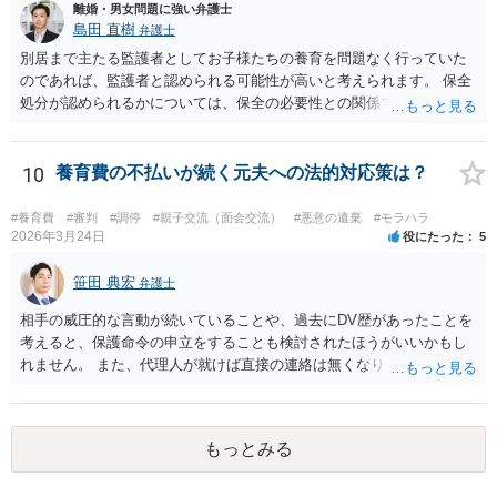
離婚・男女問題に強い弁護士
求が認容される余地はあります（専門的には、③は被告側から反論し
島田 直樹
弁護士
なければならないことです）。別居期間何年であれば要件①が常に充
別居まで主たる監護者としてお子様たちの養育を問題なく行っていた
たされるといった定式はなく、事案に応じて総合的に判断されるとこ
のであれば、監護者と認められる可能性が高いと考えられます。 保全
ろです。
処分が認められるかについては、保全の必要性との関係でなんともい
えませんが、その場合、審判を早めにしてくれることが多いと思いま
す。 精神的なご負担も大きいと思いますが、担当の弁護士とよく相談
しながら手続を進めてください。
10
養育費の不払いが続く元夫への法的対応策は？
#養育費
#審判
#調停
#親子交流（面会交流）
#悪意の遺棄
#モラハラ
2026年3月24日
役にたった
5
笹田 典宏
弁護士
相手の威圧的な言動が続いていることや、過去にDV歴があったことを
考えると、保護命令の申立をすることも検討されたほうがいいかもし
れません。 また、代理人が就けば直接の連絡は無くなりますので、ご
相談者の方も代理人を立てるのも一手です。 面会交流含め、元夫との
やりとりが相当ご心労になっていると見受けられますので、一度弁護
士や行政の相談窓口にご相談されることをお勧め致します。
もっとみる