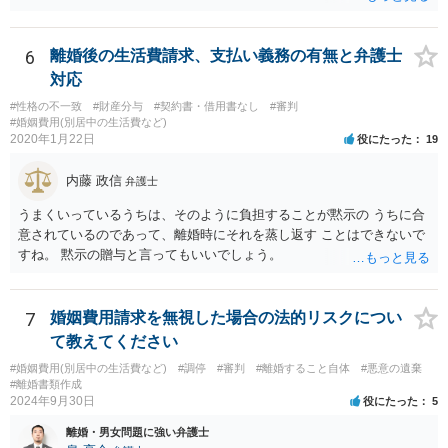
6
離婚後の生活費請求、支払い義務の有無と弁護士
対応
#性格の不一致
#財産分与
#契約書・借用書なし
#審判
#婚姻費用(別居中の生活費など)
2020年1月22日
役にたった
19
内藤 政信
弁護士
うまくいっているうちは、そのように負担することが黙示の うちに合
意されているのであって、離婚時にそれを蒸し返す ことはできないで
すね。 黙示の贈与と言ってもいいでしょう。
7
婚姻費用請求を無視した場合の法的リスクについ
て教えてください
#婚姻費用(別居中の生活費など)
#調停
#審判
#離婚すること自体
#悪意の遺棄
#離婚書類作成
2024年9月30日
役にたった
5
離婚・男女問題に強い弁護士