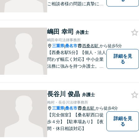
ご相談者様の問題に真摯に向
き合い、解決に向けて全力で
サポートいたします。どんな
年代の方でも安心してご相談
嶋田 幸司
いただける、信頼と実績のあ
弁護士
る弁護士でありたいと思って
嶋田幸司法律事務所
います。まずはお気軽にお電
三重県
桑名市
西桑名駅
から徒歩5分
|
話ください。
【西桑名駅5分】【個人・法人
詳細を見
問わず幅広く対応】中小企業
る
法務に強みを持つ弁護士。個
人事務所ならではのきめ細や
かさが特徴です。依頼者様の
本質的な問題解決に貢献いた
長谷川 俊晶
します。お困りごとは、お気
弁護士
軽にご相談ください。
梅村・長谷川法律事務所
三重県
桑名市
桑名駅
から徒歩4分
|
【完全個室】【桑名駅西口徒
詳細を見
歩４分】【駐車場あり】【夜
る
間・休日相談対応】