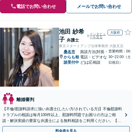
電話でお問い合わせ
メールでお問い合わせ
池田 紗希
大阪府
インタビュ
ーを見る
子
弁護士
東京スタートアップ法律事務所 大阪支店
営業時間：06:
桑名市
面談方法(対面・
からも相
電話・ビデオな
30~22:00（土
談受付中
ど)は応相談
日祝日）
離婚審判
【不倫/慰謝料請求に強い弁護士(したい方/されている方)】不倫慰謝料
トラブルの相談は毎月100件以上、慰謝料問題でお困りの方はご相
談・解決実績の豊富な弁護士による無料相談をご利用ください。【不
倫相談は初回0円】【全国対応】
料金表を見る