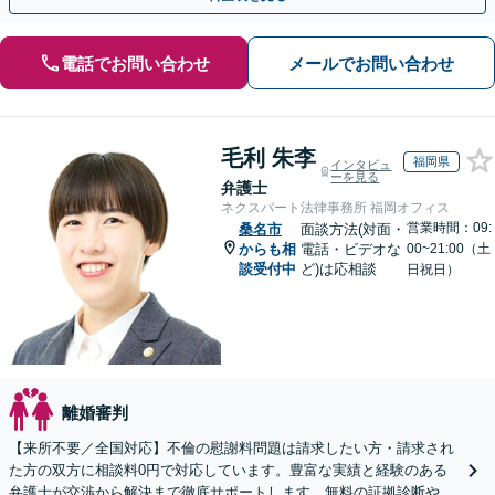
電話でお問い合わせ
メールでお問い合わせ
毛利 朱李
福岡県
インタビュ
ーを見る
弁護士
ネクスパート法律事務所 福岡オフィス
営業時間：09:
桑名市
面談方法(対面・
からも相
電話・ビデオな
00~21:00（土
談受付中
ど)は応相談
日祝日）
離婚審判
【来所不要／全国対応】不倫の慰謝料問題は請求したい方・請求され
た方の双方に相談料0円で対応しています。豊富な実績と経験のある
弁護士が交渉から解決まで徹底サポートします。無料の証拠診断や着