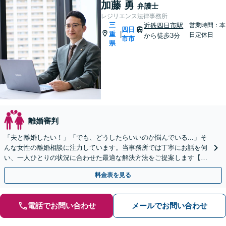
加藤 勇
弁護士
レジリエンス法律事務所
三
近鉄四日市駅
営業時間：本
四日
重
|
日定休日
から徒歩3分
市市
県
離婚審判
「夫と離婚したい！」「でも、どうしたらいいのか悩んでいる...」そ
んな女性の離婚相談に注力しています。当事務所では丁寧にお話を伺
い、一人ひとりの状況に合わせた最適な解決方法をご提案します【選
べる料金プラン】【法テラス可】【近鉄四日市駅3分】
料金表を見る
電話でお問い合わせ
メールでお問い合わせ