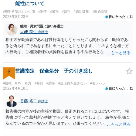
能性について
#慰謝料請求したい側
#調停
#審判
#裁判
#婚約破棄
#離婚協議
2023年8月23日
役にたった
11
離婚・男女問題に強い弁護士
大﨑 美生
弁護士
相手方が既婚者であれば性行為をしなかったにも関わらず、既婚であ
ると偽られて行為をするに至ったことになります。 このような相手方
の行為は、ご相談者様の貞操権を侵害する不法行為となりますので、
相手方に慰謝料請求が可能です。 （ご相談内容からは明らかではあり
ませんが、上記は性行為があったことを前提としています） 弁護士に
依頼されると、相手方の住民票を取得することができます。 請求する
3
監護指定 保全処分 子の引き渡し
慰謝料の額含め、一度弁護士にご相談されると良いと思います。
#親権
#DV・暴力
#審判
#調停
#生活費を渡さない
#モラハラ
2022年4月18日
役にたった
11
首藤 裕二
弁護士
報告書の内容が後の主張で撤回、修正されることはほぼないです。 報
告書に従って裁判所が判断すると考えて良いでしょう。 紛争が長期に
及んでいるので不安かと思いますが、頑張ってください。