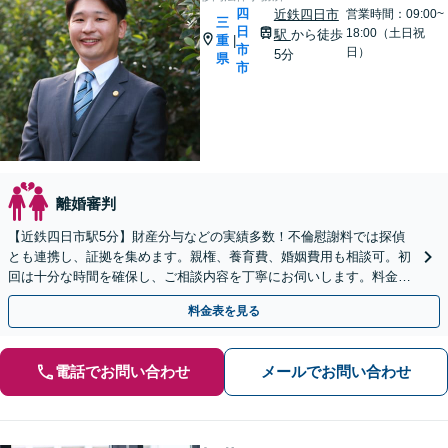
四
近鉄四日市
営業時間：09:00~
三
日
18:00（土日祝
駅
から徒歩
重
|
市
日）
5分
県
市
離婚審判
【近鉄四日市駅5分】財産分与などの実績多数！不倫慰謝料では探偵
とも連携し、証拠を集めます。親権、養育費、婚姻費用も相談可。初
回は十分な時間を確保し、ご相談内容を丁寧にお伺いします。料金に
ついても納得いただけるまで丁寧にご説明いたします。
料金表を見る
電話でお問い合わせ
メールでお問い合わせ