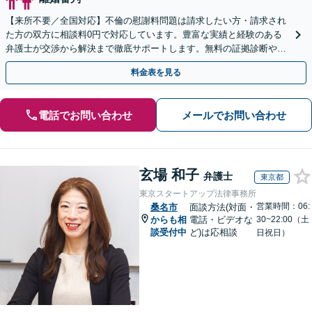
【来所不要／全国対応】不倫の慰謝料問題は請求したい方・請求され
た方の双方に相談料0円で対応しています。豊富な実績と経験のある
弁護士が交渉から解決まで徹底サポートします。無料の証拠診断や着
手金の返還保証もありますので安心してご相談ください。
料金表を見る
電話でお問い合わせ
メールでお問い合わせ
玄場 和子
弁護士
東京都
東京スタートアップ法律事務所
営業時間：06:
桑名市
面談方法(対面・
からも相
電話・ビデオな
30~22:00（土
談受付中
ど)は応相談
日祝日）