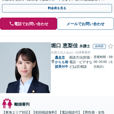
手金の返還保証もありますので安心してご相談ください。
料金表を見る
電話でお問い合わせ
メールでお問い合わせ
堀口 恵梨佳
弁護士
静岡県
弁護士法人あおい法律事務所
営業時間：09:
桑名市
面談方法(対面・
からも相
電話・ビデオな
00~20:00（土
談受付中
ど)は応相談
日祝日）
離婚審判
【東海エリア対応】【初回相談無料】【電話相談可】【男性側・女性