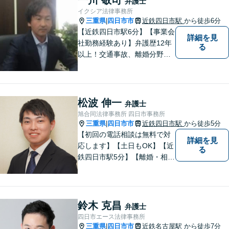
弁護士
イクシア法律事務所
三重県
四日市市
近鉄四日市駅
から徒歩6分
|
【近鉄四日市駅6分】【事業会
詳細を見
社勤務経験あり】弁護歴12年
る
以上！交通事故、離婚分野に
強みをもつ弁護士。皆様の立
場に立ち、最善の解決策を模
索し、迅速に動いてまいりま
す。明瞭会計を心がけていま
松波 伸一
弁護士
す。まずはお気軽にご相談
旭合同法律事務所 四日市事務所
を！
三重県
四日市市
近鉄四日市駅
から徒歩5分
|
【初回の電話相談は無料で対
詳細を見
応します】【土日もOK】【近
る
鉄四日市駅5分】【離婚・相続
問題】困っている方の力にな
れる様、話を聞き、寄り添い
ます【後見業務などの民事・
刑事事件全般】双方ともに納
鈴木 克昌
弁護士
得する解決を目指します【交
四日市エース法律事務所
通事故】示談金の増額に向け
三重県
四日市市
近鉄名古屋駅
から徒歩7分
|