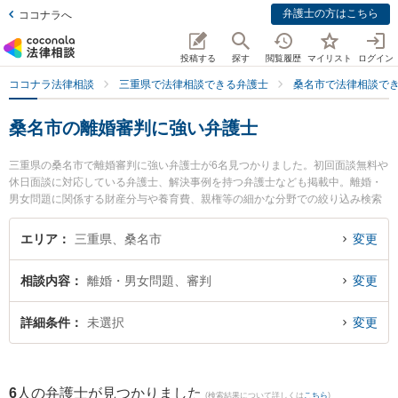
弁護士の方はこちら
ココナラへ
投稿する
探す
閲覧履歴
マイリスト
ログイン
ココナラ法律相談
三重県で法律相談できる弁護士
桑名市で法律相談で
桑名市の離婚審判に強い弁護士
三重県の桑名市で離婚審判に強い弁護士が6名見つかりました。初回面談無料や
休日面談に対応している弁護士、解決事例を持つ弁護士なども掲載中。離婚・
男女問題に関係する財産分与や養育費、親権等の細かな分野での絞り込み検索
もでき便利です。特に弁護士法人関・岸田・中村法律事務所 桑名オフィスの岸
田 哲弁護士や梅村・長谷川法律事務所の梅村 大樹弁護士、伊勢湾総合法律事務
エリア
三重県、桑名市
変更
所の松井 太一弁護士のプロフィール情報や弁護士費用、強みなどが注目されて
います。『桑名市で土日や夜間に発生した離婚審判のトラブルを今すぐに弁護
相談内容
離婚・男女問題、審判
変更
士に相談したい』『離婚審判のトラブル解決の実績豊富な近くの弁護士を検索
したい』『初回相談無料で離婚審判を法律相談できる桑名市内の弁護士に相談
予約したい』などでお困りの相談者さんにおすすめです。
詳細条件
未選択
変更
6
人の弁護士が見つかりました
(検索結果について詳しくは
こちら
)