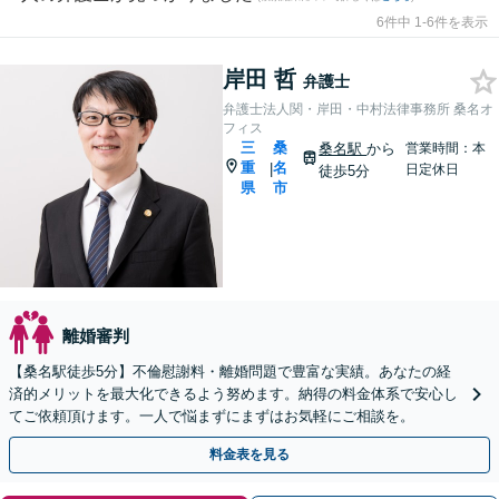
6件中 1-6件を表示
岸田 哲
弁護士
弁護士法人関・岸田・中村法律事務所 桑名オ
フィス
三
桑
桑名駅
から
営業時間：本
重
名
|
日定休日
徒歩5分
県
市
離婚審判
【桑名駅徒歩5分】不倫慰謝料・離婚問題で豊富な実績。あなたの経
済的メリットを最大化できるよう努めます。納得の料金体系で安心し
てご依頼頂けます。一人で悩まずにまずはお気軽にご相談を。
料金表を見る