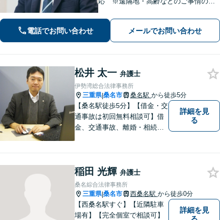
応 ※遠隔地・高齢などのご事情のあ
る場合】【分割払い対応】【休日・夜
間相談可】
電話でお問い合わせ
メールでお問い合わせ
松井 太一
弁護士
伊勢湾総合法律事務所
三重県
桑名市
桑名駅
から徒歩5分
|
【桑名駅徒歩5分】【借金・交
詳細を見
通事故は初回無料相談可】借
る
金、交通事故、離婚・相続、
刑事事件など。難しい専門用
語はなるべく使わずに、分か
りやすい説明を心がけており
稲田 光輝
ます。地域密着型の法律事務
弁護士
所です。お気軽にどうぞ【弁
桑名綜合法律事務所
護士費用特約保険・法テラス
三重県
桑名市
西桑名駅
から徒歩0分
|
利用可】
【西桑名駅すぐ】【近隣駐車
詳細を見
場有】【完全個室で相談可】
る