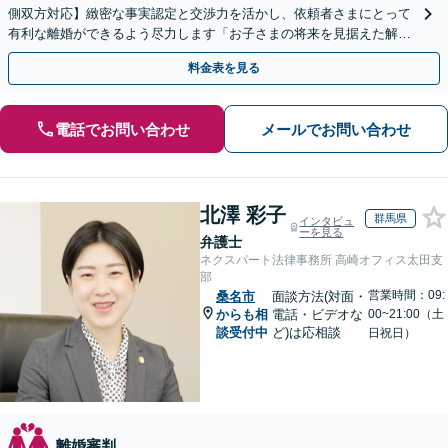
側双方対応】緻密な事実認定と交渉力を活かし、依頼者さまにとって
有利な離婚ができるよう尽力します「お子さまの将来を見据えた解決
策を提案／財産分与・養育費・親権」【休日・夜間相談可】
料金表を見る
電話でお問い合わせ
メールでお問い合わせ
北澤 彩子
群馬県
インタビュ
ーを見る
弁護士
ネクスパート法律事務所 高崎オフィス太田支
部
営業時間：09:
桑名市
面談方法(対面・
からも相
電話・ビデオな
00~21:00（土
談受付中
ど)は応相談
日祝日）
離婚審判