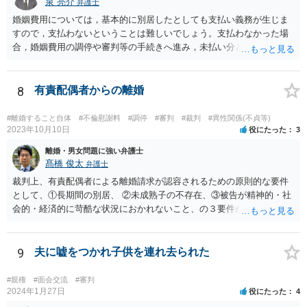
泉 亮介
弁護士
婚姻費用については，基本的に別居したとしても支払い義務が生じま
すので，支払わないということは難しいでしょう。支払わなかった場
合，婚姻費用の調停や審判等の手続きへ進み，未払い分として差押を
受けるリスクがあると言えます。
8
有責配偶者からの離婚
#離婚すること自体
#不倫慰謝料
#調停
#審判
#裁判
#異性関係(不貞等)
2023年10月10日
役にたった
3
離婚・男女問題に強い弁護士
髙橋 俊太
弁護士
裁判上、有責配偶者による離婚請求が認容されるための原則的な要件
として、①長期間の別居、 ②未成熟子の不存在、③被告が精神的・社
会的・経済的に苛酷な状況におかれないこと、の３要件が必要である
とされています。 お伺いしている事情からすると、貴方が未成熟子を
監護しており（②）、仮に離婚を認容すれば、専業主婦の貴方が経済
的に過酷な状況におかれる可能性がありますので（③）、現時点で
9
夫に嘘をつかれ子供を連れ去られた
は、夫側の離婚請求は裁判では認められにくい状況であると考えられ
ます。 一方で、期間が経過して子が成人した場合（②）、別居期間は
#親権
#面会交流
#審判
すでに１０年超となり、婚姻期間の３分の１程度とはいえ相当程度の
2024年1月27日
役にたった
4
長期別居となるので（①）、③の点がクリアされれば、夫側の離婚請