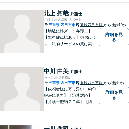
北上 拓哉
弁護士
弁護士法人決断サポート
三重県
四日市市
近鉄四日市駅
から徒歩10分
|
【地域に根ざした弁護士】
詳細を見
【無料駐車場あり】敷居は低
る
く、法的サービスの質は高く
をモットーに、ご相談者の立
場に立って、問題の解決を目
指します。交通事故／借金問
題／離婚問題／相続問題／企
中川 由美
弁護士
業法務など、幅広く対応可
あさひ法律事務所
能。【明確な料金体系】どう
三重県
四日市市
近鉄四日市駅
から徒歩9分
|
ぞご連絡ください。
【依頼者様に寄り添い、紛争
詳細を見
解決に尽力】【迅速対応】
る
【弁護士歴約２０年】【四日
市市役所すぐ西】【女性弁護
士】＊安心してご相談くださ
い＊
一川 敬司