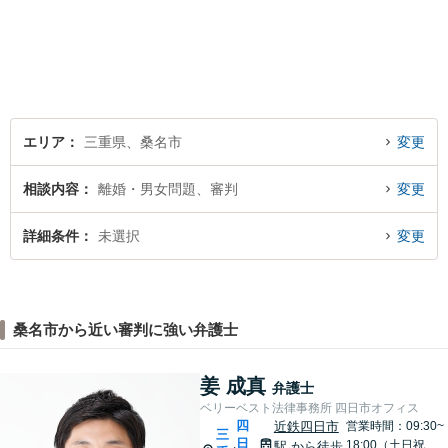
エリア
三重県、桑名市
変更
相談内容
離婚・男女問題、審判
変更
詳細条件
未選択
変更
桑名市から近い審判に強い弁護士
姜 成真
弁護士
ベリーベスト法律事務所 四日市オフィス
四
近鉄四日市
営業時間：09:30~
三
日
18:00（土日祝
駅
から徒歩