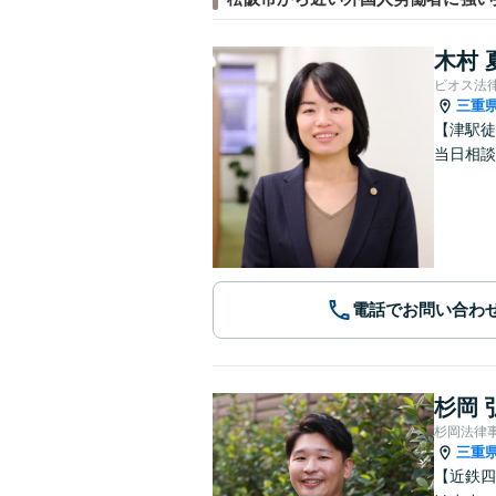
木村 
ビオス法
三重
【津駅徒
当日相談
電話でお問い合わ
杉岡 
杉岡法律
三重
【近鉄四