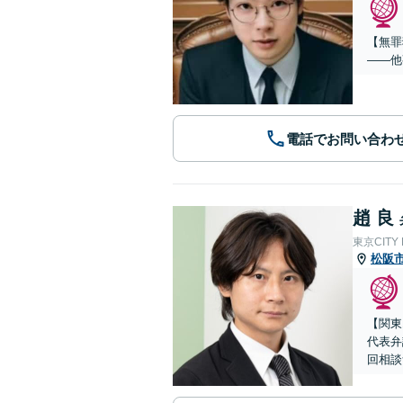
【無罪
——他
電話でお問い合わ
趙 良
東京CITY
松阪
【関東
代表弁
回相談