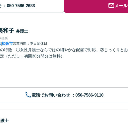
せ
メール
美和子
弁護士
事務所
県
松阪市
営業時間：本日定休日
|
の特徴：①女性弁護士ならではの細やかな配慮で対応、②じっくりとお
定（ただし，初回30分間分は無料）
電話でお問い合わせ
弁護士