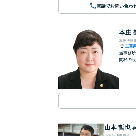
電話でお問い合わ
本庄 
本庄法律
三重
当事務所
間枠の設
山本 哲也
山本法律事務所