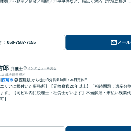
離婚／不動産／借金／相続／刑事事件など、幅広く対応【地域に根ざし
せ
メール
吉郎
弁護士
インタビューを見る
人坂田法律事務所
県
西尾市
西尾駅
から徒歩3分
営業時間：本日定休日
|
エリアに根付いた事務所】【元検察官20年以上】「相続問題：遺産分
ます」【同ビル内に税理士・社労士がいます】不当解雇・未払い残業代
可】