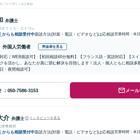
果について詳しくは
こちら
)
和
弁護士
所オフィス・エトワレ
市
からも相談受付中
面談方法(対面・電話・ビデオなど)は応相談
営業時間：本
外国人労働者
料金表を見る
対応｜WEB面談可】【初回相談60分無料】【フランス語・英語対応】【ス
クを活かし、あなたが真に望む解決を目指します！法人・個人ともに相談多
日・夜間相談可】
せ
メール
大介
弁護士
インタビューを見る
法律事務所
市
からも相談受付中
面談方法(対面・電話・ビデオなど)は応相談
営業時間：本