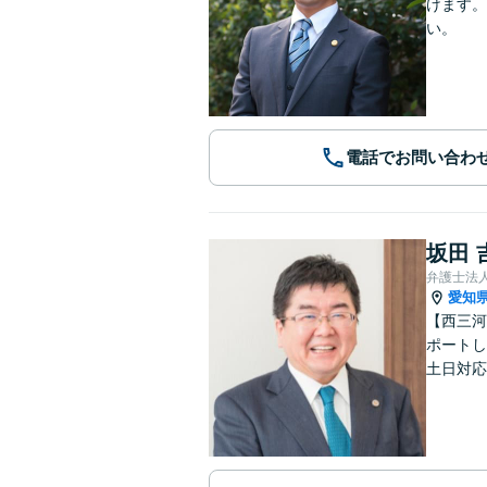
けます。
い。
電話でお問い合わ
坂田 
弁護士法
愛知
【西三河
ポートし
土日対応