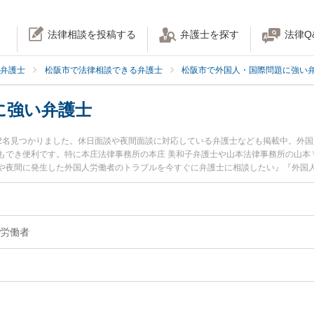
法律相談を投稿する
弁護士を探す
法律Q
弁護士
松阪市で法律相談できる弁護士
松阪市で外国人・国際問題に強い
に強い弁護士
2名見つかりました。休日面談や夜間面談に対応している弁護士なども掲載中。外
もでき便利です。特に本庄法律事務所の本庄 美和子弁護士や山本法律事務所の山本
や夜間に発生した外国人労働者のトラブルを今すぐに弁護士に相談したい』『外国
者を法律相談できる松阪市内の弁護士に相談予約したい』などでお困りの相談者さ
労働者