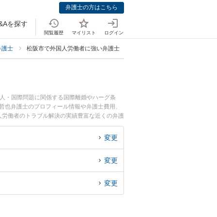
弁護士の方はこちら
&Aを探す
閲覧履歴
マイリスト
ログイン
弁護士
松阪市で外国人労働者に強い弁護士
国人・国際問題に関係する国際離婚やハーグ条
 哲也弁護士のプロフィール情報や弁護士費用、
人労働者のトラブル解決の実績豊富な近くの弁護
んにおすすめです。
変更
変更
変更