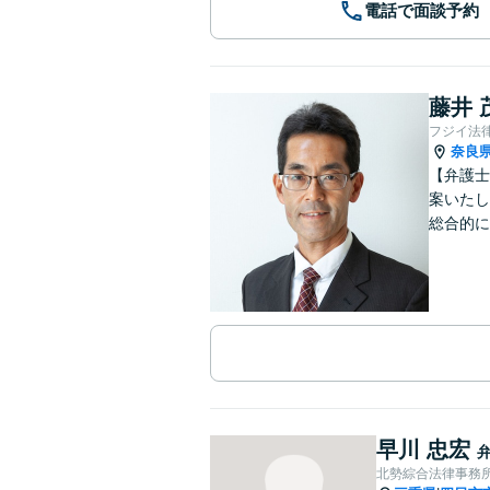
電話で面談予約
藤井 
フジイ法
奈良
【弁護士
案いたし
総合的に
早川 忠宏
北勢綜合法律事務