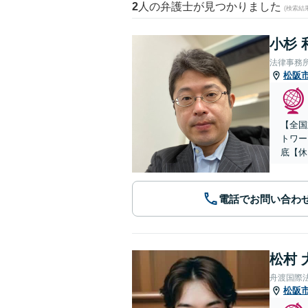
2
人の弁護士が見つかりました
(検索結
小杉 
法律事務
松阪
【全国
トワー
底【休
電話でお問い合わ
松村 
舟渡国際
松阪