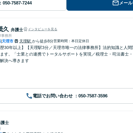
メール
茂久
弁護士
インタビューを見る
律事務所
県
天理市
天理駅
から徒歩8分
営業時間：本日定休日
|
歴30年以上】【天理駅3分／天理市唯一の法律事務所】法的知識と人
ます。「士業との連携でトータルサポートを実現／税理士・司法書士・
解決へ導きます
電話でお問い合わせ
弁護士
所