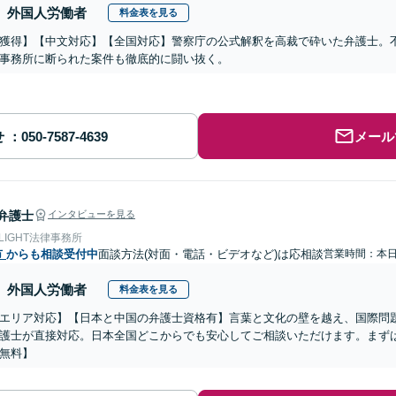
外国人労働者
料金表を見る
獲得】【中文対応】【全国対応】警察庁の公式解釈を高裁で砕いた弁護士。
事務所に断られた案件も徹底的に闘い抜く。
せ
メール
弁護士
インタビューを見る
 LIGHT法律事務所
市
からも相談受付中
面談方法(対面・電話・ビデオなど)は応相談
営業時間：本
外国人労働者
料金表を見る
エリア対応】【日本と中国の弁護士資格有】言葉と文化の壁を越え、国際問
護士が直接対応。日本全国どこからでも安心してご相談いただけます。まず
無料】