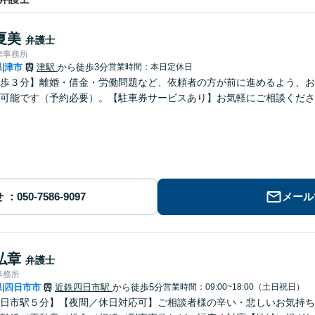
夏美
弁護士
律事務所
県
津市
津駅
から徒歩3分
営業時間：本日定休日
|
歩３分】離婚・借金・労働問題など、依頼者の方が前に進めるよう、お
可能です（予約必要）。【駐車券サービスあり】お気軽にご相談くださ
せ
メール
弘章
弁護士
事務所
県
四日市市
近鉄四日市駅
から徒歩5分
営業時間：09:00~18:00（土日祝日）
|
日市駅５分】【夜間／休日対応可】ご相談者様の辛い・悲しいお気持ち