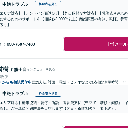
中絶トラブル
料金表を見る
エリア対応】【オンライン面談OK】【外出困難な方対応】【乳幼児お連れ
にするためのサポートを【相談数3,000件以上】離婚原因の有無、親権、養
談可】
せ
メール
誉樹
弁護士
インタビューを見る
事務所
市
からも相談受付中
面談方法(対面・電話・ビデオなど)は応相談
営業時間：09:0
中絶トラブル
料金表を見る
エリア対応】離婚協議・調停・訴訟、養育費支払（申立て、増額・減額）、
応し、ご一緒に問題解決を目指します【休日・夜間相談可（要予約）】