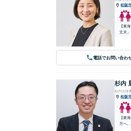
松阪
【東海
丈夫」
電話でお問い合わ
杉内 
杉内法律
松阪
【東海
方へ。