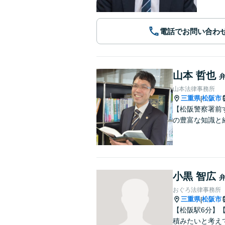
電話でお問い合わ
山本 哲也
山本法律事務所
三重県
松阪市
|
【松阪警察署前
の豊富な知識と
小黒 智広
おぐろ法律事務所
三重県
松阪市
|
【松阪駅6分】
積みたいと考え