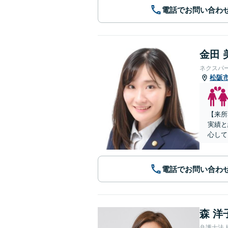
電話でお問い合わ
金田 
ネクスパ
松阪
【来所
実績と
心して
電話でお問い合わ
森 洋
弁護士法