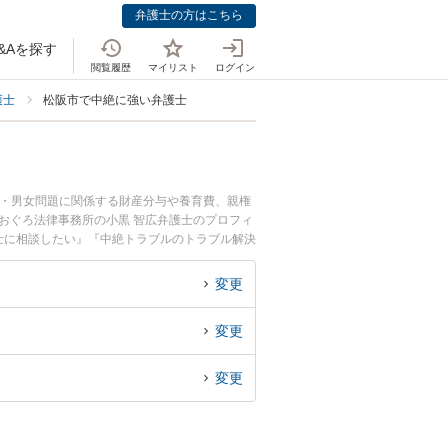
弁護士の方はこちら
&Aを探す
閲覧履歴
マイリスト
ログイン
護士
松阪市で中絶に強い弁護士
婚・男女問題に関係する財産分与や養育費、親権
おぐろ法律事務所の小黒 智広弁護士のプロフィ
士に相談したい』『中絶トラブルのトラブル解決
などでお困りの相談者さんにおすすめです。
変更
変更
変更