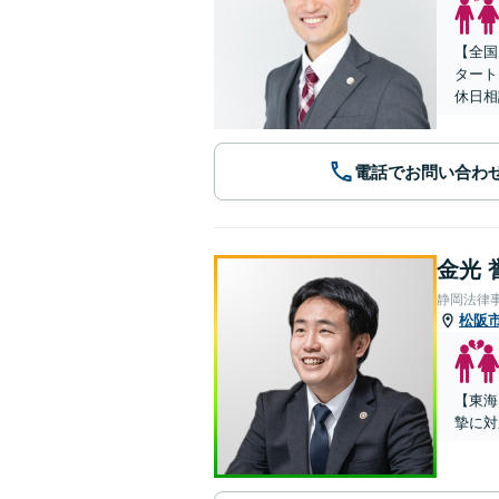
【全国
タート
休日相
電話でお問い合わ
金光 
静岡法律
松阪
【東海
摯に対