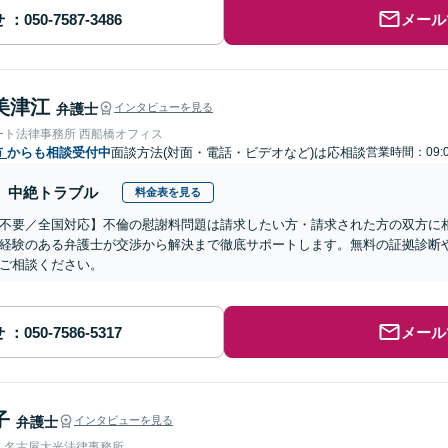
せ
メール
美津江
弁護士
インタビューを見る
ート法律事務所 西船橋オフィス
市
からも相談受付中
面談方法(対面・電話・ビデオなど)は応相談
営業時間：09:0
中絶トラブル
料金表を見る
不要／全国対応】不倫の慰謝料問題は請求したい方・請求された方の双方に
経験のある弁護士が交渉から解決まで徹底サポートします。無料の証拠診断
ご相談ください。
せ
メール
子
弁護士
インタビューを見る
人名古屋大光法律事務所