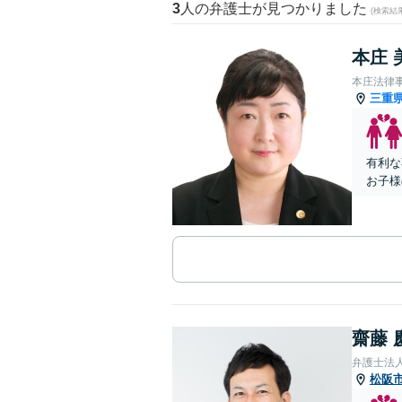
3
人の弁護士が見つかりました
(検索結
本庄 
本庄法律
三重
有利な
お子様
齋藤 
弁護士法人
松阪