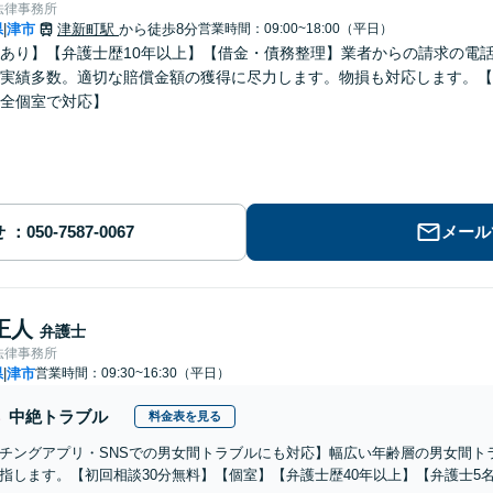
法律事務所
県
津市
津新町駅
から徒歩8分
営業時間：09:00~18:00（平日）
|
あり】【弁護士歴10年以上】【借金・債務整理】業者からの請求の電
実績多数。適切な賠償金額の獲得に尽力します。物損も対応します。【
全個室で対応】
せ
メール
正人
弁護士
法律事務所
県
津市
営業時間：09:30~16:30（平日）
|
中絶トラブル
料金表を見る
チングアプリ・SNSでの男女間トラブルにも対応】幅広い年齢層の男女間ト
指します。【初回相談30分無料】【個室】【弁護士歴40年以上】【弁護士5