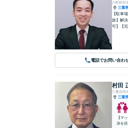
八町綜合
三重
【駐車場
故】解決
可】【完
電話でお問い合わ
村田 
三重合同
三重
【マッ
決を目