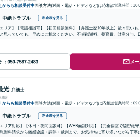
市
からも相談受付中
面談方法(対面・電話・ビデオなど)は応相談
営業時間：10:0
中絶トラブル
料金表を見る
エリア】【電話相談可】【初回相談無料】【弁護士歴10年以上】後々思いも
と思っていても、早めにご相談ください。不貞慰謝料、養育費、財産分与、
せ
メー
晨光
弁護士
事務所
市
からも相談受付中
面談方法(対面・電話・ビデオなど)は応相談
営業時間：09:0
中絶トラブル
料金表を見る
エリア対応】【休日・夜間面談可】【WEB面談対応】【完全個室で秘密厳守
慰謝料請求から離婚協議・調停・裁判まで、お気持ちに寄り添いながら丁寧