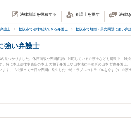
法律相談を投稿する
弁護士を探す
法律Q
弁護士
松阪市で法律相談できる弁護士
松阪市で離婚・男女問題に強い弁
に強い弁護士
3名見つかりました。休日面談や夜間面談に対応している弁護士なども掲載中。離
す。特に本庄法律事務所の本庄 美和子弁護士や山本法律事務所の山本 哲也弁護士、
います。『松阪市で土日や夜間に発生した中絶トラブルのトラブルを今すぐに弁護
回相談無料で中絶トラブルを法律相談できる松阪市内の弁護士に相談予約したい』