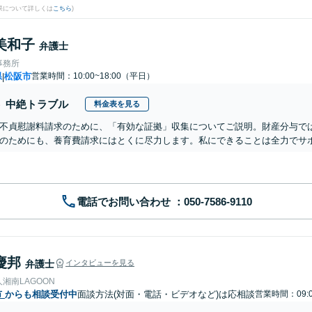
果について詳しくは
こちら
)
美和子
弁護士
事務所
県
松阪市
営業時間：10:00~18:00（平日）
|
中絶トラブル
料金表を見る
不貞慰謝料請求のために、「有効な証拠」収集についてご説明。財産分与で
のためにも、養育費請求にはとくに尽力します。私にできることは全力でサ
電話でお問い合わせ
慶邦
弁護士
インタビューを見る
湘南LAGOON
市
からも相談受付中
面談方法(対面・電話・ビデオなど)は応相談
営業時間：09:0