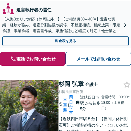
遺言執行者の選任
【東海3エリア対応（静岡以外）】【ご相談月30～40件】豊富な実
績・経験が強み。遺産分割協議や調停、不動産相続、相続放棄・限定
承認、事業承継、遺言書作成、家族信託など幅広く対応！他士業と連
携して円滑な問題解決を目指します。【初回面談無料】
料金表を見る
電話でお問い合わせ
メールでお問い合わせ
杉岡 弘章
弁護士
杉岡法律事務所
四
近鉄四日市
営業時間：09:00~
三
日
18:00（土日祝
駅
から徒歩
重
|
市
日）
5分
県
市
【近鉄四日市駅５分】【夜間／休日対
応可】ご相談者様の辛い・悲しいお気