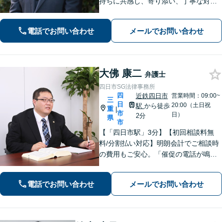
持ちに共感し、寄り添い、丁寧な対応
を心がけます。離婚／不動産／借金／
相続／刑事事件など、幅広く対応【地
電話でお問い合わせ
メールでお問い合わせ
域に根ざした弁護士】お気軽にお問い
合わせください。
大佛 康二
弁護士
四日市SG法律事務所
四
近鉄四日市
営業時間：09:00~
三
日
20:00（土日祝
駅
から徒歩
重
|
市
日）
2分
県
市
【「四日市駅」3分】【初回相談料無
料/分割払い対応】明朗会計でご相談時
の費用もご安心。「催促の電話が鳴り
止まない」「FXや仮想通貨で大損し
た」に対応できます。自己破産や任意
電話でお問い合わせ
メールでお問い合わせ
整理、個人再生など幅広い解決方法を
提示【完全個室で安心】