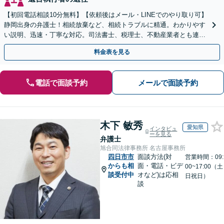
【初回電話相談10分無料】【依頼後はメール・LINEでのやり取り可】
静岡出身の弁護士！相続放棄など、相続トラブルに精通。わかりやす
い説明、迅速・丁寧な対応。司法書士、税理士、不動産業者とも連携
し、遺産相続をトータルサポート【完全個室相談】
料金表を見る
電話で面談予約
メールで面談予約
木下 敏秀
愛知県
インタビュ
ーを見る
弁護士
旭合同法律事務所 名古屋事務所
四日市市
面談方法(対
営業時間：09:
からも相
面・電話・ビデ
00~17:00（土
談受付中
オなど)は応相
日祝日）
談