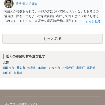
髙橋 俊太
弁護士
相続人が複数おられて、一部の方について関わりたくないとお考えの
場合は、関わってもよい方を遺言執行者にしておくという方法も考え
られます。もちろん、弁護士を遺言執行者に指定することもできます
が、（関わってもよい）相続人を遺言執行者に指定しておいて、その
方に再委任の権限を付与しておくという方法もあります。 一度、弁護
士に直接ご相談されることをお勧めいたします。
もっとみる
近くの市区町村を選び直す
北部
四日市市
桑名市
鈴鹿市
亀山市
いなべ市
木曽岬町
東員町
菰野町
朝日町
川越町
ココナラ法律相談について