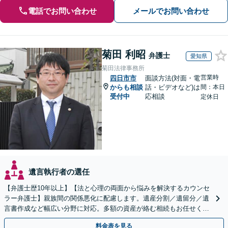
電話でお問い合わせ
メールでお問い合わせ
菊田 利昭
弁護士
愛知県
菊田法律事務所
営業時
四日市市
面談方法(対面・電
からも相談
話・ビデオなど)は
間：本日
受付中
応相談
定休日
遺言執行者の選任
【弁護士歴10年以上】【法と心理の両面から悩みを解決するカウンセ
ラー弁護士】親族間の関係悪化に配慮します。遺産分割／遺留分／遺
言書作成など幅広い分野に対応。多額の資産が絡む相続もお任せくだ
さい。【夜間・休日の相談可能】【駐車場完備】
料金表を見る