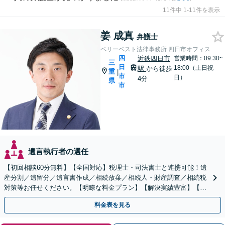
11件中 1-11件を表示
姜 成真
弁護士
ベリーベスト法律事務所 四日市オフィス
四
近鉄四日市
営業時間：09:30~
三
日
18:00（土日祝
駅
から徒歩
重
|
市
日）
4分
県
市
遺言執行者の選任
【初回相談60分無料】【全国対応】税理士・司法書士と連携可能！遺
産分割／遺留分／遺言書作成／相続放棄／相続人・財産調査／相続税
対策等お任せください。【明瞭な料金プラン】【解決実績豊富】【電
話相談可】
料金表を見る