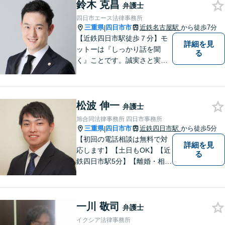
鈴木 克昌
弁護士
四日市エース法律事務所
三重県
四日市市
近鉄名古屋駅
から徒歩7分
|
【近鉄四日市駅徒歩７分】モ
詳細を見
ットーは『しっかり話を聞
る
く』ことです。誠実さと実直
さを取り柄に、一つ一つの案
件に真摯に向き合います。離
婚問題／企業法務／労働問題
松波 伸一
（使用者側）／交通事故／相
弁護士
続問題など、幅広く対応。お
旭合同法律事務所 四日市事務所
気軽にご相談ください。
三重県
四日市市
近鉄四日市駅
から徒歩5分
|
【初回の電話相談は無料で対
詳細を見
応します】【土日もOK】【近
る
鉄四日市駅5分】【離婚・相続
問題】困っている方の力にな
れる様、話を聞き、寄り添い
ます【後見業務などの民事・
一川 敬司
刑事事件全般】双方ともに納
弁護士
得する解決を目指します【交
イクシア法律事務所