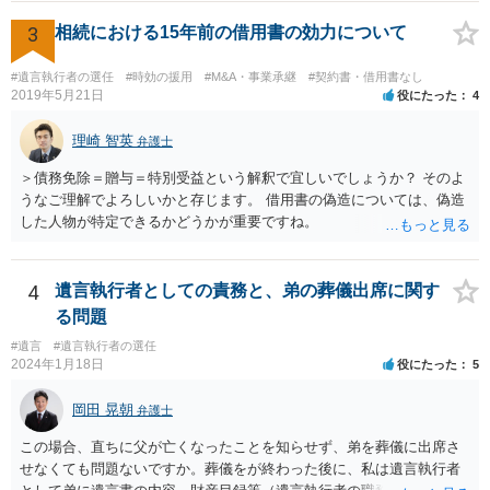
3
相続における15年前の借用書の効力について
#遺言執行者の選任
#時効の援用
#M&A・事業承継
#契約書・借用書なし
2019年5月21日
役にたった
4
理崎 智英
弁護士
＞債務免除＝贈与＝特別受益という解釈で宜しいでしょうか？ そのよ
うなご理解でよろしいかと存じます。 借用書の偽造については、偽造
した人物が特定できるかどうかが重要ですね。
4
遺言執行者としての責務と、弟の葬儀出席に関す
る問題
#遺言
#遺言執行者の選任
2024年1月18日
役にたった
5
岡田 晃朝
弁護士
この場合、直ちに父が亡くなったことを知らせず、弟を葬儀に出席さ
せなくても問題ないですか。葬儀をが終わった後に、私は遺言執行者