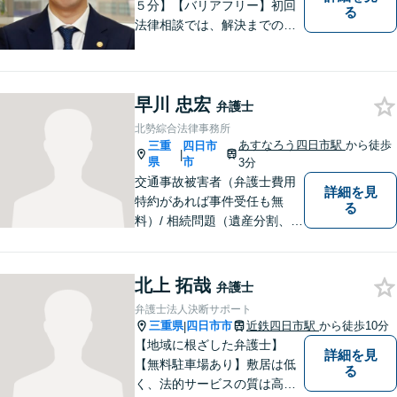
５分】【バリアフリー】初回
る
法律相談では、解決までの流
れ・今後の見通しをお伝えし
ます。お気軽にご相談くださ
い。交通事故 ／ 遺産相続 ／
早川 忠宏
企業法務・顧問弁護士
弁護士
北勢綜合法律事務所
あすなろう四日市駅
から徒歩
三重
四日市
|
県
市
3分
交通事故被害者（弁護士費用
詳細を見
特約があれば事件受任も無
る
料）/ 相続問題（遺産分割、遺
言等）。是非一度ご相談くだ
さい。
北上 拓哉
弁護士
弁護士法人決断サポート
三重県
四日市市
近鉄四日市駅
から徒歩10分
|
【地域に根ざした弁護士】
詳細を見
【無料駐車場あり】敷居は低
る
く、法的サービスの質は高く