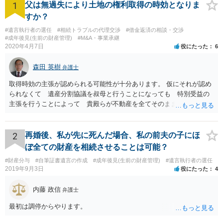
1
父は無過失により土地の権利取得の時効となりま
すか？
#遺言執行者の選任
#相続トラブルの代理交渉
#借金返済の相談・交渉
#成年後見(生前の財産管理)
#M&A・事業承継
2020年4月7日
役にたった
6
森田 英樹
弁護士
取得時効の主張が認められる可能性が十分あります。 仮にそれが認め
られなくて 遺産分割協議を叔母と行うことになっても 特別受益の
主張を行うことによって 貴殿らが不動産を全てそのまま取得できる
ことが可能でしょう。
2
再婚後、私が先に死んだ場合、私の前夫の子にほ
ぼ全ての財産を相続させることは可能？
#財産分与
#自筆証書遺言の作成
#成年後見(生前の財産管理)
#遺言執行者の選任
2019年9月3日
役にたった
4
内藤 政信
弁護士
最初は調停からやります。