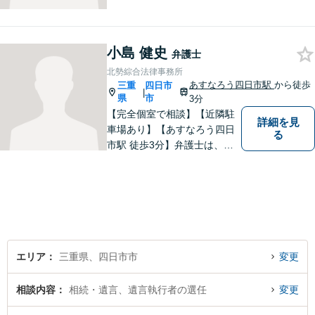
をモットーに、ご相談者の立
場に立って、問題の解決を目
指します。交通事故／借金問
小島 健史
題／離婚問題／相続問題／企
弁護士
業法務など、幅広く対応可
北勢綜合法律事務所
能。【明確な料金体系】どう
あすなろう四日市駅
から徒歩
三重
四日市
|
ぞご連絡ください。
県
市
3分
【完全個室で相談】【近隣駐
詳細を見
車場あり】【あすなろう四日
る
市駅 徒歩3分】弁護士は、依
頼者の方のサポーターです。
わからないことがあれば、何
でも聞いてください。 問題解
決に向かって一緒に頑張りま
しょう。
エリア
三重県、四日市市
変更
相談内容
相続・遺言、遺言執行者の選任
変更