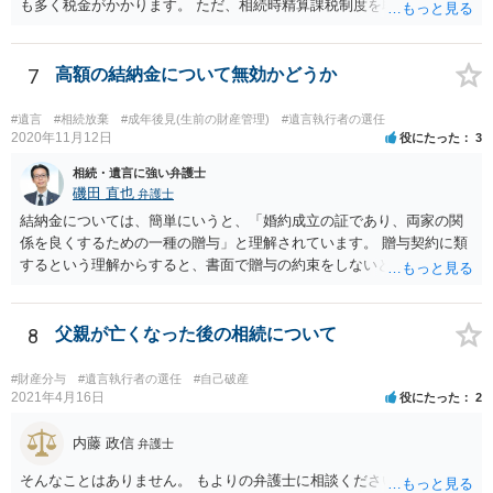
も多く税金がかかります。 ただ、相続時精算課税制度を取れば、実質
的に相続税と同等の税金で済む可能性があります。 実際に税理士にど
ういう場合にどれくらい税金がかかるか計算してもらって どういう方
針を取るか決められたらよいと思います。
7
高額の結納金について無効かどうか
#遺言
#相続放棄
#成年後見(生前の財産管理)
#遺言執行者の選任
2020年11月12日
役にたった
3
相続・遺言に強い弁護士
磯田 直也
弁護士
結納金については、簡単にいうと、「婚約成立の証であり、両家の関
係を良くするための一種の贈与」と理解されています。 贈与契約に類
するという理解からすると、書面で贈与の約束をしないと相手方は支
払いを請求できません。 反面、実際に支払ったあとから返金を求める
ことは困難です。 くれぐれも今後お気をつけください。 弁護士に対応
を依頼されるのも悪くはありませんが、感情的な理由が強いと思いま
8
父親が亡くなった後の相続について
すので法的観点から説得を試みても解決は難しいように思います。
#財産分与
#遺言執行者の選任
#自己破産
2021年4月16日
役にたった
2
内藤 政信
弁護士
そんなことはありません。 もよりの弁護士に相談ください。