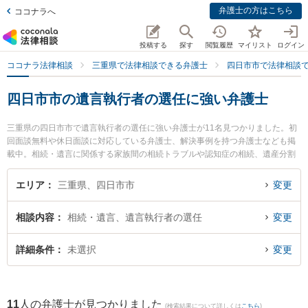
弁護士の方はこちら
ココナラへ
投稿する
探す
閲覧履歴
マイリスト
ログイン
ココナラ法律相談
三重県で法律相談できる弁護士
四日市市で法律相談
四日市市の遺言執行者の選任に強い弁護士
三重県の四日市市で遺言執行者の選任に強い弁護士が11名見つかりました。初
回面談無料や休日面談に対応している弁護士、解決事例を持つ弁護士なども掲
載中。相続・遺言に関係する家族間の相続トラブルや認知症の相続、遺産分割
等の細かな分野での絞り込み検索もでき便利です。特にベリーベスト法律事務
所 四日市オフィスの姜 成真弁護士や杉岡法律事務所の杉岡 弘章弁護士、四日
エリア
三重県、四日市市
変更
市SG法律事務所の大佛 康二弁護士のプロフィール情報や弁護士費用、強みなど
が注目されています。『四日市市で土日や夜間に発生した遺言執行者の選任の
相談内容
相続・遺言、遺言執行者の選任
変更
トラブルを今すぐに弁護士に相談したい』『遺言執行者の選任のトラブル解決
の実績豊富な近くの弁護士を検索したい』『初回相談無料で遺言執行者の選任
を法律相談できる四日市市内の弁護士に相談予約したい』などでお困りの相談
詳細条件
未選択
変更
者さんにおすすめです。
11
人の弁護士が見つかりました
(検索結果について詳しくは
こちら
)