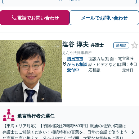
電話でお問い合わせ
メールでお問い合わせ
塩谷 淳夫
弁護士
愛知県
えんや法律事務所
営業時
四日市市
面談方法(対面・電
からも相談
話・ビデオなど)は
間：本日
受付中
応相談
定休日
遺言執行者の選任
【東海エリア対応】【初回相談は2時間5500円】親族の根深い問題は
弁護士にご相談ください！相続特有の言葉を、日常の会話で使うよう
な言葉に言い換えて、分かりやすくご説明。大変なお気持ちに寄り添