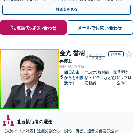
い、納得できる解決を目指します
料金表を見る
電話でお問い合わせ
メールでお問い合わせ
金光 誉樹
静岡県
インタビュ
ーを見る
弁護士
静岡法律事務所
営業時
四日市市
面談方法(対面・電
からも相談
話・ビデオなど)は
間：本日
受付中
応相談
定休日
遺言執行者の選任
【東海エリア対応】遺産分割交渉・調停・訴訟、遺留分侵害額請求、