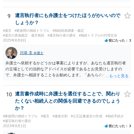
9
遺言執行者にも弁護士をつけたほうがかいいので
しょうか？
#遺言
#家族間の相続トラブル
#相続財産調査・鑑定
#遺言の真偽鑑定・遺言無効
#遺言執行者の選任
#相続トラブルの代理交渉
2025年8月8日
役にたった
3
川添 圭
弁護士
弁護士へ依頼するかどうかは事案によりますが、あなたも遺言執行者
の立場としての法的なアドバイスが必要であるとお見受けしますの
で、弁護士へ相談することをお勧めします。「あちらの弁護士」（元
嫁と娘の弁護士のことでしょうか）へ聴いても、自分に有利な主張や
誘導しかしてこないと思います。
10
遺言書作成時に弁護士を選任することで、関わり
たくない相続人との関係を回避できるのでしょう
か？
#家族間の相続トラブル
#遺言
#遺産分割
#公正証書遺言の作成
#相続手続き
#遺言執行者の選任
2023年9月1日
役にたった
3