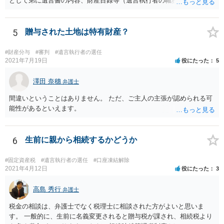
として弟に遺言書の内容、財産目録等（遺言執行者の職務）を知らせ
ればよいですか。 葬儀は喪主が主催する行事ですから、誰を参加させ
るかは喪主の自由です。 呼ばなくてもかまいません。 そもそも、そう
いう法律関係にありません。 遺言の内容と遺産の総額の通知、公正証
5
贈与された土地は特有財産？
書でない場合は遺言の検認については、執行者に通知義務があるの
で、対応しましょう。 そのあとは遺留分の請求などがあればそれへの
#財産分与
#審判
#遺言執行者の選任
対応となるでしょう。
2021年7月19日
役にたった
5
澤田 奈穗
弁護士
間違いということはありません。 ただ、ご主人の主張が認められる可
能性があるといえます。
6
生前に親から相続するかどうか
#固定資産税
#遺言執行者の選任
#口座凍結解除
2021年4月12日
役にたった
3
高島 秀行
弁護士
税金の相談は、弁護士でなく税理士に相談された方がよいと思いま
す。 一般的に、生前に名義変更されると贈与税が課され、相続税より