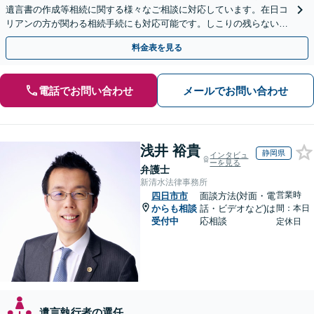
遺言書の作成等相続に関する様々なご相談に対応しています。在日コ
リアンの方が関わる相続手続にも対応可能です。しこりの残らない解
決を特に意識しています。
料金表を見る
電話でお問い合わせ
メールでお問い合わせ
浅井 裕貴
静岡県
インタビュ
ーを見る
弁護士
新清水法律事務所
営業時
四日市市
面談方法(対面・電
からも相談
話・ビデオなど)は
間：本日
受付中
応相談
定休日
遺言執行者の選任