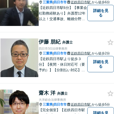
通事故】示談金の増額に向け
三重県
四日市市
近鉄四日市駅
から徒歩6分
|
尽力
【近鉄四日市駅6分】【事業会
詳細を見
社勤務経験あり】弁護歴12年
る
以上！交通事故、離婚分野に
強みをもつ弁護士。皆様の立
場に立ち、最善の解決策を模
索し、迅速に動いてまいりま
伊藤 朋紀
す。明瞭会計を心がけていま
弁護士
す。まずはお気軽にご相談
四日市SG法律事務所
を！
三重県
四日市市
近鉄四日市駅
から徒歩2分
|
【近鉄四日市駅より徒歩３
詳細を見
分】【夜間・休日対応可（要
る
予約）】【分割払い対応】
【弁護士歴１０年以上】 法律
相談を大切にしています。ま
ずはできる限り丁寧にお聞き
齋木 洋
して、一緒に解決方法を考え
弁護士
る手助けをさせていただけれ
大洋総合法律事務所
ばと思いますので、お気軽に
三重県
四日市市
近鉄四日市駅
から徒歩5分
|
ご相談ください。
【完全個室】【近鉄四日市駅
詳細を見