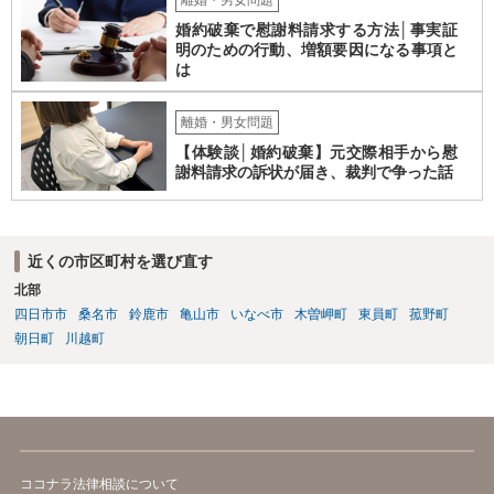
能性もないわけではありません。 ただし、法律上重婚は認められてい
婚約破棄で慰謝料請求する方法│事実証
ないので、既婚者同士の婚約が成立するかといわれると、成立しない
明のための行動、増額要因になる事項と
と判断される可能性の方が高いと思われます。 ３について 和解をする
は
際には、清算条項という定めを設けることがほとんどです。 清算条項
を定めることによって、「これをもってお互いに今後一切請求しな
い」ことを双方が誓約することになります。 上記はあくまでも一般論
離婚・男女問題
としての回答となります。 詳細なご事情をお伺いすればより適切な回
【体験談│婚約破棄】元交際相手から慰
答ができるかと存じます。 弁護士に相談すべき事案かと存じますの
謝料請求の訴状が届き、裁判で争った話
で、お早めにご相談されることをお勧めいたします。
近くの市区町村を選び直す
北部
四日市市
桑名市
鈴鹿市
亀山市
いなべ市
木曽岬町
東員町
菰野町
朝日町
川越町
ココナラ法律相談について