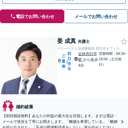
電話でお問い合わせ
メールでお問い合わせ
姜 成真
弁護士
ベリーベスト法律事務所 四日市オフィス
四
近鉄四日市
営業時間：09:30~
三
日
18:00（土日祝
駅
から徒歩
重
|
市
日）
4分
県
市
婚約破棄
【初回相談無料】あなたの利益の最大化を目指します。まずは電話・
メールで状況を丁寧にお聞きします。「離婚を希望している」「離婚
を切り出された」「不貞の慰謝料請求をしたい」等お任せください。