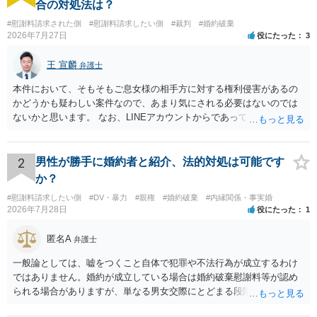
合の対処法は？
#慰謝料請求された側
#慰謝料請求したい側
#裁判
#婚約破棄
2026年7月27日
役にたった
3
王 宣麟
弁護士
本件において、そもそもご息女様の相手方に対する権利侵害があるの
かどうかも疑わしい案件なので、あまり気にされる必要はないのでは
ないかと思います。 なお、LINEアカウントからであっても、そこに紐
づけられた電話番号の開示→携帯電話会社から氏名・住所が開示され
るパターンはありえるものの、本件のような精神的損害が発生したと
明確にいえないような案件において開示がなされる可能性も低いので
2
男性が勝手に婚約者と紹介、法的対処は可能です
はないかと推察します。
か？
#慰謝料請求したい側
#DV・暴力
#親権
#婚約破棄
#内縁関係・事実婚
2026年7月28日
役にたった
1
匿名A
弁護士
一般論としては、嘘をつくこと自体で犯罪や不法行為が成立するわけ
ではありません。婚約が成立している場合は婚約破棄慰謝料等が認め
られる場合がありますが、単なる男女交際にとどまる段階の場合、独
身偽装その他貞操権侵害事案は別として、信頼関係破壊行為について