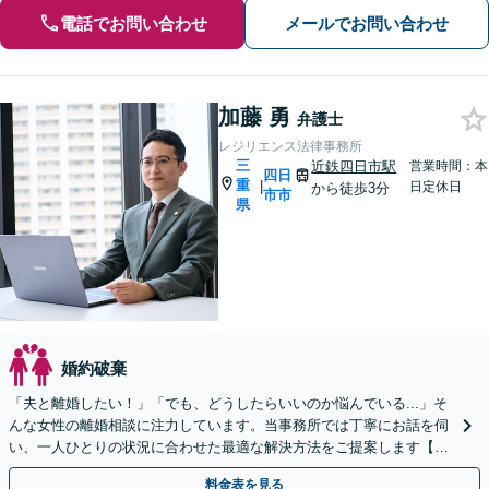
電話でお問い合わせ
メールでお問い合わせ
加藤 勇
弁護士
レジリエンス法律事務所
三
近鉄四日市駅
営業時間：本
四日
重
|
日定休日
から徒歩3分
市市
県
婚約破棄
「夫と離婚したい！」「でも、どうしたらいいのか悩んでいる...」そ
んな女性の離婚相談に注力しています。当事務所では丁寧にお話を伺
い、一人ひとりの状況に合わせた最適な解決方法をご提案します【選
べる料金プラン】【法テラス可】【近鉄四日市駅3分】
料金表を見る