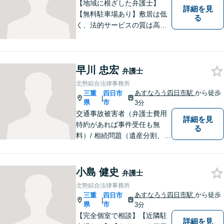
【地域に根ざした弁護士】
詳細を見
【無料駐車場あり】敷居は低
る
く、法的サービスの質は高く
をモットーに、ご相談者の立
場に立って、問題の解決を目
指します。交通事故／借金問
早川 忠宏
題／離婚問題／相続問題／企
弁護士
業法務など、幅広く対応可
北勢綜合法律事務所
能。【明確な料金体系】どう
あすなろう四日市駅
から徒歩
三重
四日市
|
ぞご連絡ください。
県
市
3分
交通事故被害者（弁護士費用
詳細を見
特約があれば事件受任も無
る
料）/ 相続問題（遺産分割、遺
言等）。是非一度ご相談くだ
さい。
小島 健史
弁護士
北勢綜合法律事務所
あすなろう四日市駅
から徒歩
三重
四日市
|
県
市
3分
【完全個室で相談】【近隣駐
詳細を見