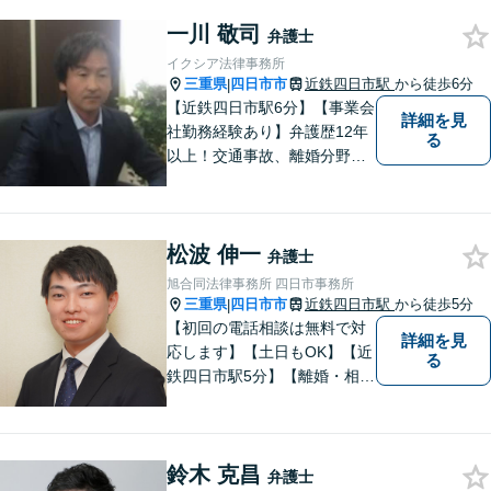
ずはできる限り丁寧にお聞き
一川 敬司
して、一緒に解決方法を考え
弁護士
る手助けをさせていただけれ
イクシア法律事務所
ばと思いますので、お気軽に
三重県
四日市市
近鉄四日市駅
から徒歩6分
|
ご相談ください。
【近鉄四日市駅6分】【事業会
詳細を見
社勤務経験あり】弁護歴12年
る
以上！交通事故、離婚分野に
強みをもつ弁護士。皆様の立
場に立ち、最善の解決策を模
索し、迅速に動いてまいりま
松波 伸一
す。明瞭会計を心がけていま
弁護士
す。まずはお気軽にご相談
旭合同法律事務所 四日市事務所
を！
三重県
四日市市
近鉄四日市駅
から徒歩5分
|
【初回の電話相談は無料で対
詳細を見
応します】【土日もOK】【近
る
鉄四日市駅5分】【離婚・相続
問題】困っている方の力にな
れる様、話を聞き、寄り添い
ます【後見業務などの民事・
鈴木 克昌
刑事事件全般】双方ともに納
弁護士