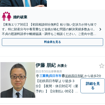
婚約破棄
【東海エリア対応】【初回相談60分無料】粘り強い交渉力が持ち味で
す。特に財産分与や養育費など金銭が絡む問題の解決実績多数あり。
不貞の慰謝料請求や離婚協議・調停もご相談ください。ご意向や思い
に寄り添いながら最善の解決を目指します／土日祝相談可
料金表を見る
伊藤 朋紀
弁護士
四日市SG法律事務所
三重県
四日市市
近鉄四日市駅
から徒歩2分
|
【近鉄四日市駅より徒歩３
詳細を見
分】【夜間・休日対応可（要
る
予約）】【分割払い対応】
【弁護士歴１０年以上】 法律
相談を大切にしています。ま