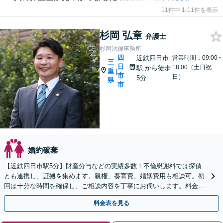
11件中 1-11件を表示
杉岡 弘章
弁護士
杉岡法律事務所
四
近鉄四日市
営業時間：09:00~
三
日
18:00（土日祝
駅
から徒歩
重
|
市
日）
5分
県
市
婚約破棄
【近鉄四日市駅5分】財産分与などの実績多数！不倫慰謝料では探偵
とも連携し、証拠を集めます。親権、養育費、婚姻費用も相談可。初
回は十分な時間を確保し、ご相談内容を丁寧にお伺いします。料金に
ついても納得いただけるまで丁寧にご説明いたします。
料金表を見る