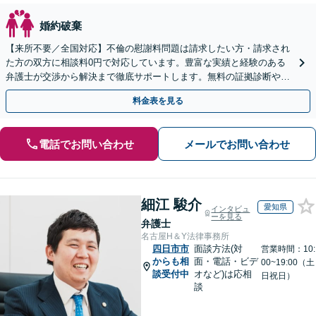
婚約破棄
【来所不要／全国対応】不倫の慰謝料問題は請求したい方・請求され
た方の双方に相談料0円で対応しています。豊富な実績と経験のある
弁護士が交渉から解決まで徹底サポートします。無料の証拠診断や着
手金の返還保証もありますので安心してご相談ください。
料金表を見る
電話でお問い合わせ
メールでお問い合わせ
細江 駿介
愛知県
インタビュ
ーを見る
弁護士
名古屋H＆Y法律事務所
四日市市
面談方法(対
営業時間：10:
からも相
面・電話・ビデ
00~19:00（土
談受付中
オなど)は応相
日祝日）
談