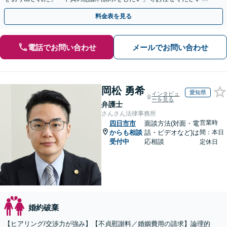
【リーズナブルな料金設定】
料金表を見る
電話でお問い合わせ
メールでお問い合わせ
岡松 勇希
愛知県
インタビュ
ーを見る
弁護士
さんさん法律事務所
営業時
四日市市
面談方法(対面・電
からも相談
話・ビデオなど)は
間：本日
受付中
応相談
定休日
婚約破棄
【ヒアリング/交渉力が強み】【不貞慰謝料／婚姻費用の請求】論理的