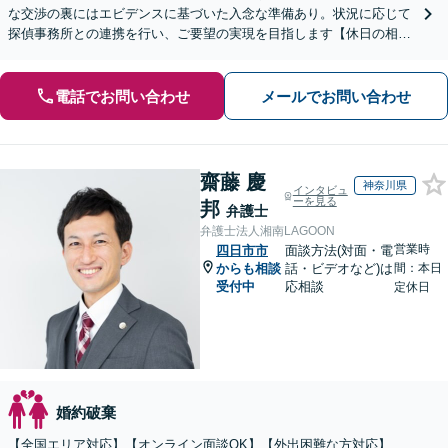
な交渉の裏にはエビデンスに基づいた入念な準備あり。状況に応じて
探偵事務所との連携を行い、ご要望の実現を目指します【休日の相談
可能】【御器所駅／桜山駅徒歩14分】
電話でお問い合わせ
メールでお問い合わせ
齋藤 慶
神奈川県
インタビュ
ーを見る
邦
弁護士
弁護士法人湘南LAGOON
営業時
四日市市
面談方法(対面・電
からも相談
話・ビデオなど)は
間：本日
受付中
応相談
定休日
婚約破棄
【全国エリア対応】【オンライン面談OK】【外出困難な方対応】