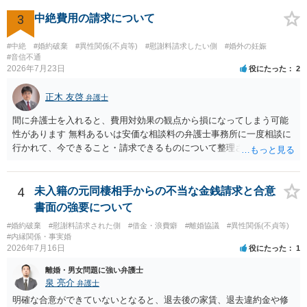
慰謝料は生じないことが多いと思われます。 お怒りはごもっともです
が、仮に交際を進めたとしても後に相手を信頼できなくなる可能性が
3
中絶費用の請求について
高かったということですので、むしろ結婚しなくてよかったと割り切
って、交際を終わらせるのがよいと思います。
#中絶
#婚約破棄
#異性関係(不貞等)
#慰謝料請求したい側
#婚外の妊娠
#音信不通
2026年7月23日
役にたった
2
正木 友啓
弁護士
間に弁護士を入れると、費用対効果の観点から損になってしまう可能
性があります 無料あるいは安価な相談料の弁護士事務所に一度相談に
行かれて、今できること・請求できるものについて整理されるのがよ
いかと思います
4
未入籍の元同棲相手からの不当な金銭請求と合意
書面の強要について
#婚約破棄
#慰謝料請求された側
#借金・浪費癖
#離婚協議
#異性関係(不貞等)
#内縁関係・事実婚
2026年7月16日
役にたった
1
離婚・男女問題に強い弁護士
泉 亮介
弁護士
明確な合意ができていないとなると、退去後の家賃、退去違約金や修