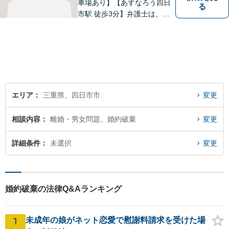
車場あり】【あすなろう四日
る
市駅 徒歩3分】弁護士は、依
頼者の方のサポーターです。
わからないことがあれば、何
でも聞いてください。 問題解
決に向かって一緒に頑張りま
しょう。
エリア
三重県、四日市市
変更
相談内容
離婚・男女問題、婚約破棄
変更
詳細条件
未選択
変更
婚約破棄の法律Q&Aランキング
1
未成年の娘がネット恋愛で慰謝料請求を受けた場