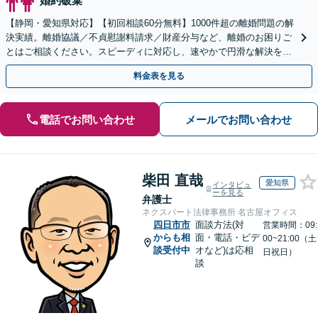
婚約破棄
【静岡・愛知県対応】【初回相談60分無料】1000件超の離婚問題の解
決実績。離婚協議／不貞慰謝料請求／財産分与など、離婚のお困りご
とはご相談ください。スピーディに対応し、速やかで円滑な解決を目
指します【女性弁護士・男性弁護士どちらも所属】
料金表を見る
電話でお問い合わせ
メールでお問い合わせ
柴田 直哉
愛知県
インタビュ
ーを見る
弁護士
ネクスパート法律事務所 名古屋オフィス
四日市市
面談方法(対
営業時間：09:
からも相
面・電話・ビデ
00~21:00（土
談受付中
オなど)は応相
日祝日）
談