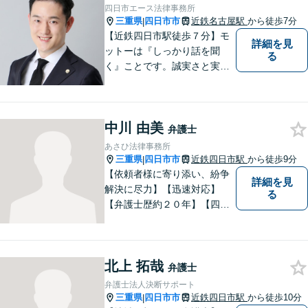
得する解決を目指します【交
四日市エース法律事務所
通事故】示談金の増額に向け
三重県
四日市市
近鉄名古屋駅
から徒歩7分
|
尽力
【近鉄四日市駅徒歩７分】モ
詳細を見
ットーは『しっかり話を聞
る
く』ことです。誠実さと実直
さを取り柄に、一つ一つの案
件に真摯に向き合います。離
婚問題／企業法務／労働問題
中川 由美
（使用者側）／交通事故／相
弁護士
続問題など、幅広く対応。お
あさひ法律事務所
気軽にご相談ください。
三重県
四日市市
近鉄四日市駅
から徒歩9分
|
【依頼者様に寄り添い、紛争
詳細を見
解決に尽力】【迅速対応】
る
【弁護士歴約２０年】【四日
市市役所すぐ西】【女性弁護
士】＊安心してご相談くださ
い＊
北上 拓哉
弁護士
弁護士法人決断サポート
三重県
四日市市
近鉄四日市駅
から徒歩10分
|