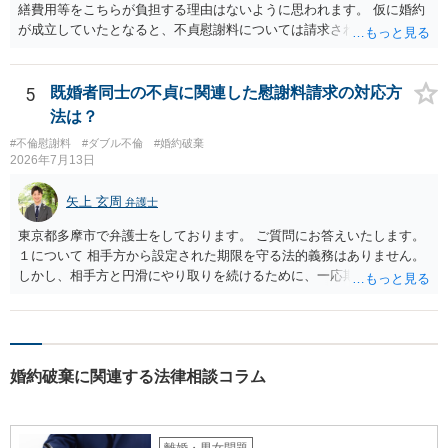
繕費用等をこちらが負担する理由はないように思われます。 仮に婚約
が成立していたとなると、不貞慰謝料については請求される可能性が
あるため検討しておく必要があるでしょう。 弁護士を立てる予定であ
れば早めに弁護士に相談し、弁護士から回答をさせると良いでしょ
う。
5
既婚者同士の不貞に関連した慰謝料請求の対応方
法は？
#不倫慰謝料
#ダブル不倫
#婚約破棄
2026年7月13日
矢上 玄周
弁護士
東京都多摩市で弁護士をしております。 ご質問にお答えいたします。
１について 相手方から設定された期限を守る法的義務はありません。
しかし、相手方と円滑にやり取りを続けるために、一応期限を守って
連絡を取ることもあり得ます。 弁護士に相談してから連絡をしたい
が、期限を守らないのもご不安という場合には、「弁護士に相談して
から連絡するので少々お待ちください」という旨の連絡を入れておく
こともあります。 ２について 求償権の請求と婚約破棄の慰謝料請求
婚約破棄に関連する法律相談コラム
は、法的には別の議論ではありますが、事実上の繋がりがないわけで
はありません。 例えば、既婚者であるにもかかわらず、結婚するとい
うことを匂わせて不貞関係になったというような場合には、求償権の
負担割合が高くなり、婚約破棄の慰謝料も払う必要が生じるという可
離婚・男女問題