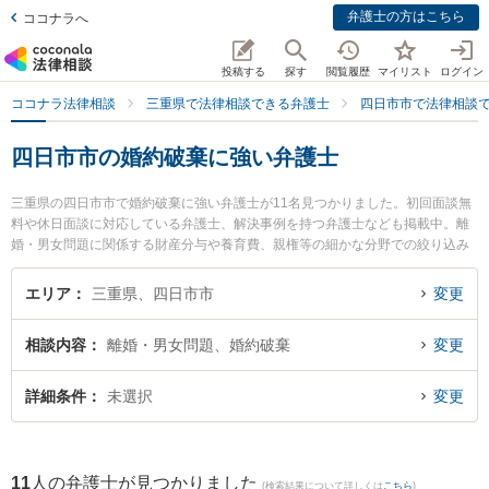
弁護士の方はこちら
ココナラへ
投稿する
探す
閲覧履歴
マイリスト
ログイン
ココナラ法律相談
三重県で法律相談できる弁護士
四日市市で法律相談
四日市市の婚約破棄に強い弁護士
三重県の四日市市で婚約破棄に強い弁護士が11名見つかりました。初回面談無
料や休日面談に対応している弁護士、解決事例を持つ弁護士なども掲載中。離
婚・男女問題に関係する財産分与や養育費、親権等の細かな分野での絞り込み
検索もでき便利です。特に杉岡法律事務所の杉岡 弘章弁護士やレジリエンス法
律事務所の加藤 勇弁護士、ベリーベスト法律事務所 四日市オフィスの姜 成真
エリア
三重県、四日市市
変更
弁護士のプロフィール情報や弁護士費用、強みなどが注目されています。『四
日市市で土日や夜間に発生した婚約破棄のトラブルを今すぐに弁護士に相談し
相談内容
離婚・男女問題、婚約破棄
変更
たい』『婚約破棄のトラブル解決の実績豊富な近くの弁護士を検索したい』
『初回相談無料で婚約破棄を法律相談できる四日市市内の弁護士に相談予約し
たい』などでお困りの相談者さんにおすすめです。
詳細条件
未選択
変更
11
人の弁護士が見つかりました
(検索結果について詳しくは
こちら
)