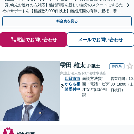
【乳幼児お連れの方対応】離婚問題を新しい自分のスタートにするた
めのサポートを【相談数3,000件以上】離婚原因の有無、親権、養育
費、財産分与、慰謝料請求【夜間・休日相談可】
料金表を見る
電話でお問い合わせ
メールでお問い合わせ
雫田 雄太
弁護士
静岡県
弁護士法人あおい法律事務所
四日市市
面談方法(対
営業時間：10:
からも相
面・電話・ビデ
00~18:00（土
談受付中
オなど)は応相
日祝日）
談