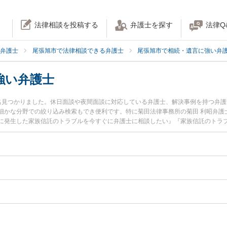
法律相談を投稿する
弁護士を探す
法律Q
弁護士
尾張旭市で法律相談できる弁護士
尾張旭市で相続・遺言に強い弁
強い弁護士
名見つかりました。休日面談や夜間面談に対応している弁護士、解決事例を持つ弁
細かな分野での絞り込み検索もでき便利です。特に菊田法律事務所の菊田 利昭弁護
に発生した家族信託のトラブルを今すぐに弁護士に相談したい』『家族信託のトラ
る尾張旭市内の弁護士に相談予約したい』などでお困りの相談者さんにおすすめで