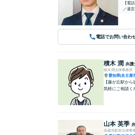
【電話
／遺言
電話でお問い合わ
積木 潤
弁護
積木潤法律事務所
愛知県
名古屋
|
【藤が丘駅から
気軽にご相談く
山本 英季
高蔵寺駅前法律事