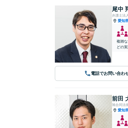
尾中 
弁護士法
愛知
複雑な
どの実
電話でお問い合わ
前田 
旭合同法
愛知