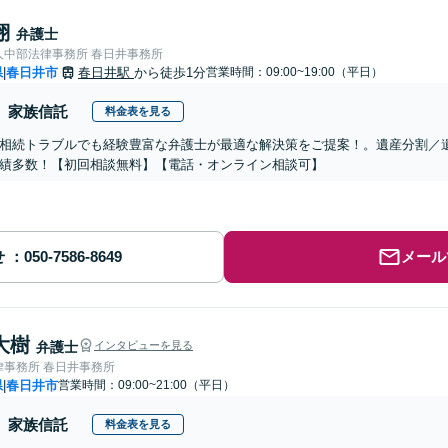
翔
弁護士
人中部法律事務所 春日井事務所
県
春日井市
春日井駅
から徒歩1分
営業時間：09:00~19:00（平日）
|
家族信託
料金表を見る
相続トラブルでも経験豊富な弁護士が最適な解決策をご提案！。遺産分割／
績多数！【初回相談無料】【電話・オンライン相談可】
せ
メール
大樹
弁護士
インタビューを見る
律事務所 春日井事務所
県
春日井市
営業時間：09:00~21:00（平日）
|
家族信託
料金表を見る