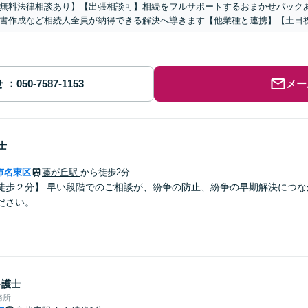
無料法律相談あり】【出張相談可】相続をフルサポートするおまかせパック
書作成など相続人全員が納得できる解決へ導きます【他業種と連携】【土日
せ
メー
士
市名東区
藤が丘駅
から徒歩2分
徒歩２分】 早い段階でのご相談が、紛争の防止、紛争の早期解決につな
ださい。
弁護士
務所