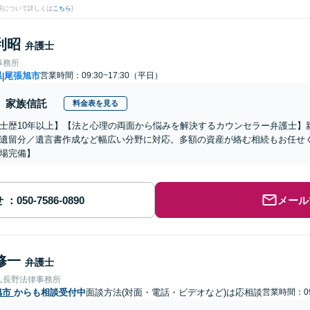
果について詳しくは
こちら
)
利昭
弁護士
事務所
県
尾張旭市
営業時間：09:30~17:30（平日）
|
家族信託
料金表を見る
士歴10年以上】【法と心理の両面から悩みを解決するカウンセラー弁護士】
遺留分／遺言書作成など幅広い分野に対応。多額の資産が絡む相続もお任せ
場完備】
せ
メール
修一
弁護士
人長野法律事務所
旭市
からも相談受付中
面談方法(対面・電話・ビデオなど)は応相談
営業時間：09