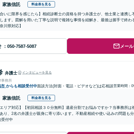
家族信託
料金表を見る
合いに限界を感じたら】相続診断士の資格を持つ弁護士が、他士業と連携し
します。図解を用いた丁寧な説明で複雑な事情を紐解き、最後は握手で終わ
奈川県対応】
せ
メール
希
弁護士
インタビューを見る
律事務所
旭市
からも相談受付中
面談方法(対面・電話・ビデオなど)は応相談
営業時間：09
家族信託
料金表を見る
エリア対応】【初回相談３０分無料】遺産分割でお悩みですか？当事務所は複
あり、2名の弁護士が親身に寄り添います。不動産相続や使い込みの問題も分か
約受付中