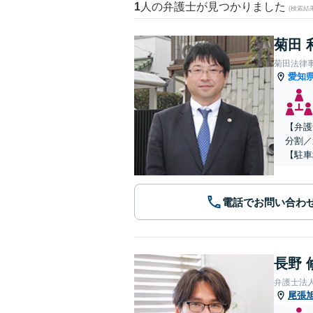
1
人の弁護士が見つかりました
(検索結
菊田 
菊田法律
愛知
【弁護
分割／
【駐車
電話でお問い合わ
長野 
弁護士法
尾張