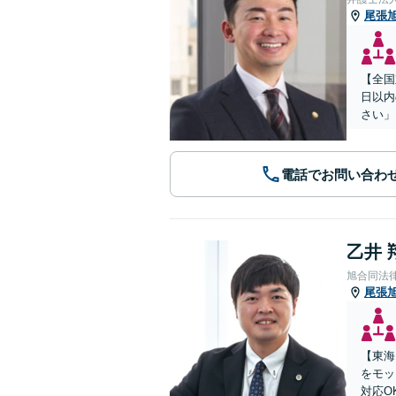
尾張
【全国
日以内
さい」
電話でお問い合わ
乙井 
旭合同法
尾張
【東海
をモッ
対応O