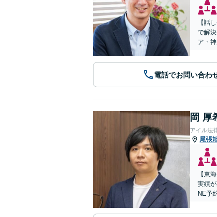
【話し
で解決
ア・神
電話でお問い合わ
岡 厚
アイル法
尾張
【東海
実績が
NE予