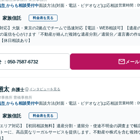
旭市
からも相談受付中
面談方法(対面・電話・ビデオなど)は応相談
営業時間：09
家族信託
料金表を見る
対応】大阪・東京の2拠点でチームで迅速対応【電話・WEB相談可】【遺産
の返信を心がけます「不動産が絡んだ複雑な遺産分割／遺留分／遺言書の作
【休日相談あり】
せ
メール
翔太
弁護士
インタビューを見る
律事務所 豊橋事務所
旭市
からも相談受付中
面談方法(対面・電話・ビデオなど)は応相談
営業時間：09
家族信託
料金表を見る
エリア対応】【初回相談無料】遺産分割・遺留分・使途不明金の調査まで幅広
トーに、高品質なリーガルサービスを提供します。不動産や株式を含む複雑
K】