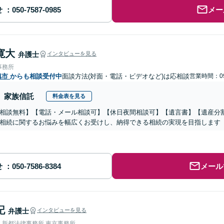
せ
メー
寛大
弁護士
インタビューを見る
事務所
旭市
からも相談受付中
面談方法(対面・電話・ビデオなど)は応相談
営業時間：09
家族信託
料金表を見る
相談無料】【電話・メール相談可】【休日夜間相談可】【遺言書】【遺産分
相続に関するお悩みを幅広くお受けし、納得できる相続の実現を目指します
せ
メール
記
弁護士
インタビューを見る
人新都法律事務所 東京事務所