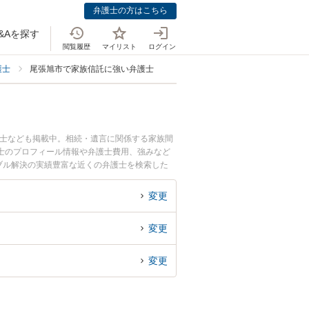
弁護士の方はこちら
&Aを探す
閲覧履歴
マイリスト
ログイン
護士
尾張旭市で家族信託に強い弁護士
護士なども掲載中。相続・遺言に関係する家族間
士のプロフィール情報や弁護士費用、強みなど
ブル解決の実績豊富な近くの弁護士を検索した
す。
変更
変更
変更