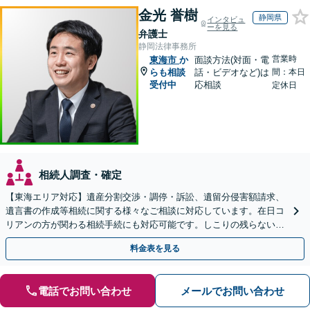
金光 誉樹
静岡県
インタビュ
ーを見る
弁護士
静岡法律事務所
営業時
東海市
か
面談方法(対面・電
らも相談
話・ビデオなど)は
間：本日
受付中
応相談
定休日
相続人調査・確定
【東海エリア対応】遺産分割交渉・調停・訴訟、遺留分侵害額請求、
遺言書の作成等相続に関する様々なご相談に対応しています。在日コ
リアンの方が関わる相続手続にも対応可能です。しこりの残らない解
決を特に意識しています。
料金表を見る
電話でお問い合わせ
メールでお問い合わせ