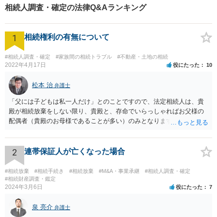
相続人調査・確定の法律Q&Aランキング
1
相続権利の有無について
#相続人調査・確定
#家族間の相続トラブル
#不動産・土地の相続
2022年4月17日
役にたった
10
松本 治
弁護士
「父には子どもは私一人だけ」とのことですので、法定相続人は、貴
殿が相続放棄をしない限り、貴殿と、存命でいらっしゃればお父様の
配偶者（貴殿のお母様であることが多い）のみとなります。遺言がな
い限り、「次男」（お父様の弟）らの相続権は発生しません。
2
連帯保証人が亡くなった場合
#相続放棄
#相続手続き
#相続放棄
#M&A・事業承継
#相続人調査・確定
#相続財産調査・鑑定
2024年3月6日
役にたった
7
泉 亮介
弁護士