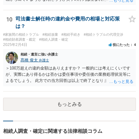
先方が後から生まれたならばお父様がお祖父様の長男です。 質問2 遺
書が腹違いの長男に向けてある場合 書かれてる内容が最優先にされる
のですか？ →遺書というのが、法律上の遺言の形式を守っている限り
10
司法書士解任時の違約金や費用の相場と対応策
はそのとおりです。 質問3 父が腹違いの長男に法律的に優位になれそ
は？
うな事はありますか？ →遺言が有効な場合、優位に立つことはできま
#家族間の相続トラブル
#相続放棄
#相続手続き
#相続トラブルの代理交渉
せんが、お祖父様が認知症であるなどの「遺言が作れないはずの事
#相続財産調査・鑑定
#相続人調査・確定
情」があるならば①遺言無効確認の訴えを起こすのは一つの手です。
2025年2月4日
役にたった
4
それができない場合は②遺留分侵害額請求で争うほかありません。 質
相続・遺言に強い弁護士
問4 相続トラブルの代理交渉は可能でしょうか。 →一般論としては可
髙橋 俊太
弁護士
能ですが、お伺いする内容ですとお祖父様が亡くなられた後に動くこ
とになるでしょう。
＞100万超えの違約金額はありえますか？ 一般的には考えにくいです
が、実際にあり得るかは否かは委任事項や委任後の業務処理状況等に
よるでしょう。 此方での当方回答は以上で終了となりますが、参考に
なりましたら幸いです。
もっとみる
相続人調査・確定に関連する法律相談コラム