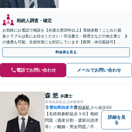
相続人調査・確定
お気軽にお電話で相談を【弁護士歴20年以上】実績多数！こじれた親
族トラブルは私にお任せください！司法書士・税理士などの他士業と
の連携も可能。生前対策にも対応しています【夜間・休日面談可】
【完全個室・秘密厳守】
料金表を見る
電話でお問い合わせ
メールでお問い合わせ
森 悠
弁護士
東海知多総合法律事務所
愛知県
知多市
朝倉駅
から徒歩3分
|
【名鉄朝倉駅徒歩３分】相続
詳細を見
問題（遺産分割・遺留分請求
る
等）／離婚・男女問題／不動