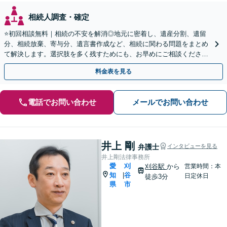
相続人調査・確定
⭐️初回相談無料｜相続の不安を解消◎地元に密着し、遺産分割、遺留
分、相続放棄、寄与分、遺言書作成など、相続に関わる問題をまとめ
て解決します。選択肢を多く残すためにも、お早めにご相談ください
【休日・夜間面談OK】【駐車場あり】
料金表を見る
電話でお問い合わせ
メールでお問い合わせ
井上 剛
弁護士
インタビューを見る
井上剛法律事務所
愛
刈
刈谷駅
から
営業時間：本
知
谷
|
日定休日
徒歩3分
県
市