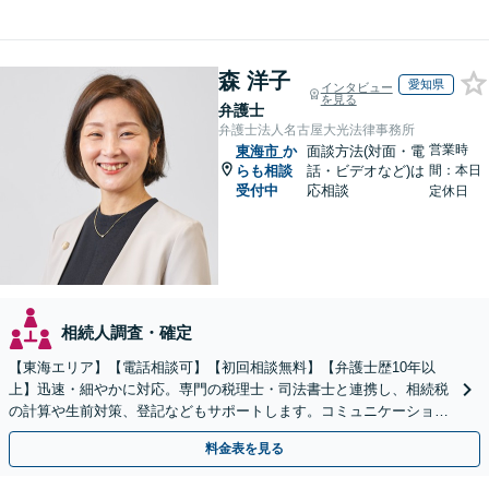
森 洋子
愛知県
インタビュー
を見る
弁護士
弁護士法人名古屋大光法律事務所
営業時
東海市
か
面談方法(対面・電
らも相談
話・ビデオなど)は
間：本日
受付中
応相談
定休日
相続人調査・確定
【東海エリア】【電話相談可】【初回相談無料】【弁護士歴10年以
上】迅速・細やかに対応。専門の税理士・司法書士と連携し、相続税
の計算や生前対策、登記などもサポートします。コミュニケーション
を大事にし、より納得できる解決を目指します。
料金表を見る