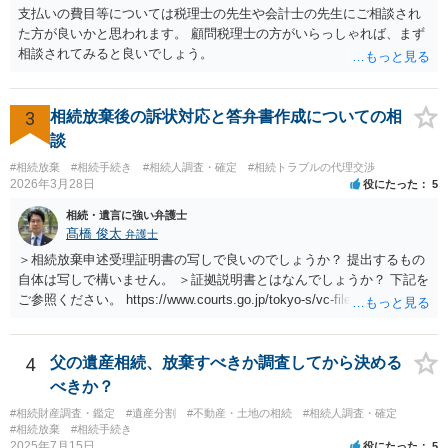
支払いの費目等については税理士の先生や会計士の先生にご相談され
た方が良いかと思われます。 顧問税理士の方がいらっしゃれば、まず
相談されてみると良いでしょう。
3
相続放棄後の訴状対応と答弁書作成についての相
談
#相続放棄
#相続手続き
#相続人調査・確定
#相続トラブルの代理交渉
2026年3月28日
役にたった
5
相続・遺言に強い弁護士
髙橋 俊太
弁護士
＞相続放棄申述受理証明書の写しで良いのでしょうか？ 提出するもの
自体は写しで構いません。 ＞証拠説明書とはなんでしょうか？ 下記を
ご参照ください。 https://www.courts.go.jp/tokyo-s/vc-files/tokyo-s/file/
14-1kisairei.pdf
4
父の遺産相続、放棄すべきか調査してから決める
べきか？
#相続財産調査・鑑定
#遺産分割
#不動産・土地の相続
#相続人調査・確定
#相続放棄
#相続手続き
2025年7月15日
役にたった
5