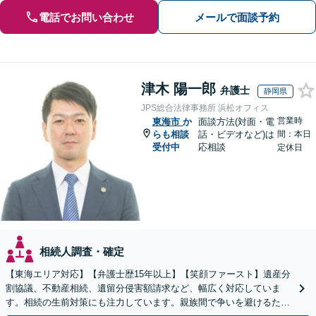
電話でお問い合わせ
メールで面談予約
津木 陽一郎
弁護士
静岡県
JPS総合法律事務所 浜松オフィス
営業時
東海市
か
面談方法(対面・電
らも相談
話・ビデオなど)は
間：本日
受付中
応相談
定休日
相続人調査・確定
【東海エリア対応】【弁護士歴15年以上】【笑顔ファースト】遺産分
割協議、不動産相続、遺留分侵害額請求など、幅広く対応していま
す。相続の生前対策にも注力しています。親族間で争いを避けるため