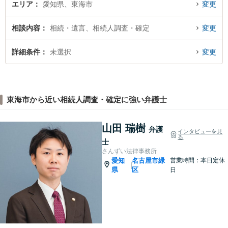
エリア
愛知県、東海市
変更
相談内容
相続・遺言、相続人調査・確定
変更
詳細条件
未選択
変更
東海市から近い相続人調査・確定に強い弁護士
山田 瑞樹
弁護
インタビューを見
る
士
さんずい法律事務所
愛知
名古屋市緑
営業時間：本日定休
|
県
区
日