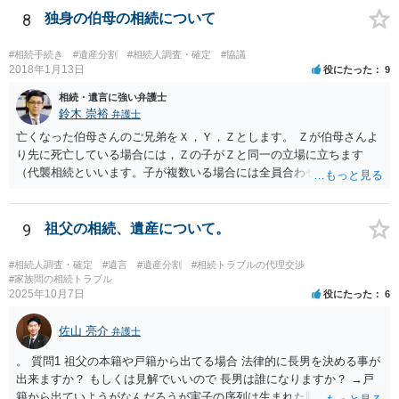
8
独身の伯母の相続について
#相続手続き
#遺産分割
#相続人調査・確定
#協議
2018年1月13日
役にたった
9
相続・遺言に強い弁護士
鈴木 崇裕
弁護士
亡くなった伯母さんのご兄弟をＸ，Ｙ，Ｚとします。 Ｚが伯母さんよ
り先に死亡している場合には，Ｚの子がＺと同一の立場に立ちます
（代襲相続といいます。子が複数いる場合には全員合わせてＺと同一
の取り分です。）。 Ｘ，Ｙ，Ｚ（またＺの子）はそれぞれ３分の１ず
つの相続分を有していますので， そのことを前提として，遺産分割協
議をすることになります（必ずしも３分の１ずつにしなくても，合意
9
祖父の相続、遺産について。
ができれば構いません。）。 今後の対応としては， ①伯母さんの相続
財産（遺産）の全容を整理する（預貯金，有価証券，不動産等の有無
#相続人調査・確定
#遺言
#遺産分割
#相続トラブルの代理交渉
を調べることになります。） ②相続財産に照らし，相続税の申告の準
#家族間の相続トラブル
2025年10月7日
役にたった
6
備をする（税理士の先生にご相談ください。） ③遺産分割協議をする
（ご本人同士で行っても構いませんし，弁護士に相談することもよろ
佐山 亮介
しいと思います。） ことになります。
弁護士
。 質問1 祖父の本籍や戸籍から出てる場合 法律的に長男を決める事が
出来ますか？ もしくは見解でいいので 長男は誰になりますか？ →戸
籍から出ていようがなんだろうが実子の序列は生まれた順ですから、