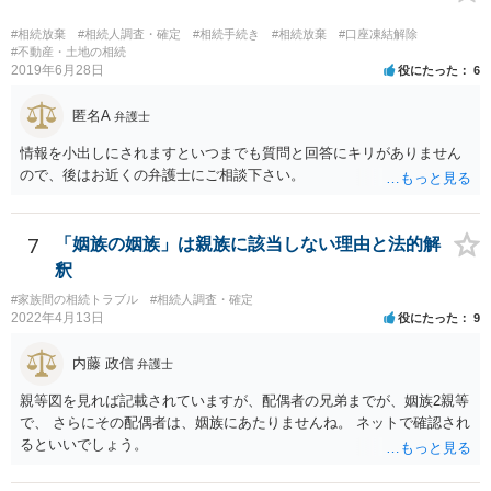
の遺産分割協議が有効に成立している」という前提に基づく主張は困
難と思われます。 「ＡＢＣ間の遺産分割協議は未了のまま，ＡとＢが
#相続放棄
#相続人調査・確定
#相続手続き
#相続放棄
#口座凍結解除
死亡し，二次相続が発生した」という前提に基づいて協議を進める必
#不動産・土地の相続
2019年6月28日
役にたった
6
要があります。 もちろん，Ｃの立場としては，ＡＢＣ間の遺産分割協
議の内容を前提とした主張をすることが最も有利ですが，ＡＢの相続
匿名A
人は応じない姿勢を示していることから，実現は困難だと思います。
弁護士
主張としては維持しつつも，現実的な解決方法（遺産分割協議の落と
情報を小出しにされますといつまでも質問と回答にキリがありません
しどころ）としては，譲歩することを甘受しなければならないかもし
ので、後はお近くの弁護士にご相談下さい。
れません。
7
「姻族の姻族」は親族に該当しない理由と法的解
釈
#家族間の相続トラブル
#相続人調査・確定
2022年4月13日
役にたった
9
内藤 政信
弁護士
親等図を見れば記載されていますが、配偶者の兄弟までが、姻族2親等
で、 さらにその配偶者は、姻族にあたりませんね。 ネットで確認され
るといいでしょう。