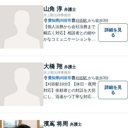
相続、交通事故（人身事故の
被害者側に限る）、離婚、企
山角 淳
弁護士
業及び個人事業主の顧問に関
井上剛法律事務所
する相談は初回相談無料で
愛知県
刈谷市
刈谷駅
から徒歩3分
|
す。
【個人法務から会社法務まで
詳細を見
幅広く対応】相談者との細や
る
かなコミュニケーションを大
切にし、親切・丁寧で分かり
やすい説明を心がけておりま
す。法律問題でお困りでした
ら、お早めにご相談くださ
大橋 翔
弁護士
い。【JR在来線「刈谷駅」4
井上剛法律事務所
分】【駐車場あり】
愛知県
刈谷市
刈谷駅
から徒歩3分
|
【刈谷駅10分】【休日・夜間
詳細を見
対応】依頼者との対話を大切
る
にし、迅速かつ丁寧な対応を
行っています。交通事故／不
動産／建築紛争／借金問題／
労働問題など幅広いリーガル
サービスを提供。【駐車場完
濱嶌 将周
弁護士
備】