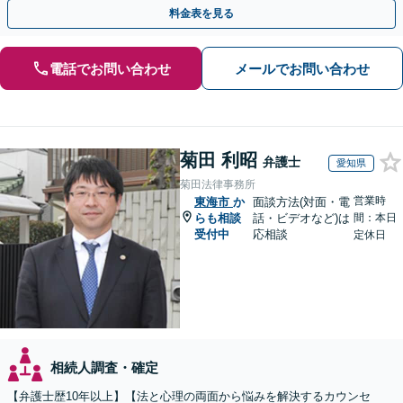
にも、お早めにご相談ください。【初回面談無料】
料金表を見る
電話でお問い合わせ
メールでお問い合わせ
菊田 利昭
弁護士
愛知県
菊田法律事務所
営業時
東海市
か
面談方法(対面・電
らも相談
話・ビデオなど)は
間：本日
受付中
応相談
定休日
相続人調査・確定
【弁護士歴10年以上】【法と心理の両面から悩みを解決するカウンセ