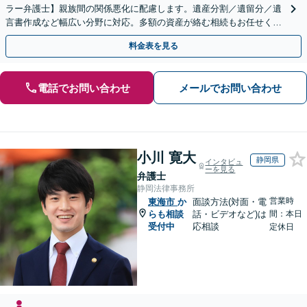
ラー弁護士】親族間の関係悪化に配慮します。遺産分割／遺留分／遺
言書作成など幅広い分野に対応。多額の資産が絡む相続もお任せくだ
さい。【夜間・休日の相談可能】【駐車場完備】
料金表を見る
電話でお問い合わせ
メールでお問い合わせ
小川 寛大
静岡県
インタビュ
ーを見る
弁護士
静岡法律事務所
営業時
東海市
か
面談方法(対面・電
らも相談
話・ビデオなど)は
間：本日
受付中
応相談
定休日