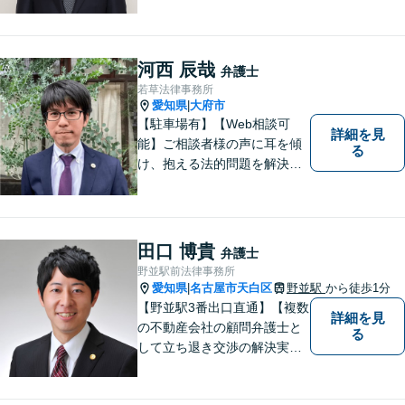
産問題／交通事故に注力して
います（これらの分野は初回
３０分程度相談無料）。実績
多数。
河西 辰哉
弁護士
若草法律事務所
愛知県
大府市
|
【駐車場有】【Web相談可
詳細を見
能】ご相談者様の声に耳を傾
る
け、抱える法的問題を解決す
るために全力を尽くします。
どんな困難も共に乗り越え
て、明るい未来へと進みまし
ょう。 地域のみなさまからの
田口 博貴
弁護士
ご相談、お待ちしておりま
野並駅前法律事務所
す。
愛知県
名古屋市天白区
野並駅
から徒歩1分
|
【野並駅3番出口直通】【複数
詳細を見
の不動産会社の顧問弁護士と
る
して立ち退き交渉の解決実績
多数】立ち退き（賃借人側で
賃料不払いの場合を除く）、