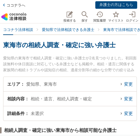
弁護士の方はこちら
ココナラへ
投稿する
探す
閲覧履歴
マイリスト
ログイン
ココナラ法律相談
愛知県で法律相談できる弁護士
東海市で法律相談で
東海市の相続人調査・確定に強い弁護士
愛知県の東海市で相続人調査・確定に強い弁護士が2名見つかりました。初回面
談無料や休日面談に対応している弁護士なども掲載中。相続・遺言に関係する
家族間の相続トラブルや認知症の相続、遺産分割等の細かな分野での絞り込み
検索もでき便利です。特に弁護士法人心 東海法律事務所の長谷川 睦弁護士やい
ろは法律事務所の林 佳宏弁護士のプロフィール情報や弁護士費用、強みなどが
エリア
愛知県、東海市
変更
注目されています。『東海市で土日や夜間に発生した相続人調査・確定のトラ
ブルを今すぐに弁護士に相談したい』『相続人調査・確定のトラブル解決の実
相談内容
相続・遺言、相続人調査・確定
変更
績豊富な近くの弁護士を検索したい』『初回相談無料で相続人調査・確定を法
律相談できる東海市内の弁護士に相談予約したい』などでお困りの相談者さん
におすすめです。
詳細条件
未選択
変更
相続人調査・確定に強い東海市から相談可能な弁護士