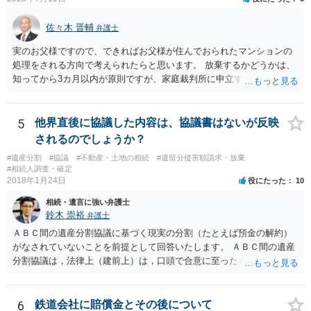
佐々木 晋輔
弁護士
実のお父様ですので、できればお父様が住んでおられたマンションの
処理をされる方向で考えられたらと思います。 放棄するかどうかは、
知ってから3カ月以内が原則ですが、家庭裁判所に申立すれば3カ月の
期間を伸長することができます。 その間に、財産の状況を調査して、
放棄するかどうか決めることができます。 銀行やサラ金が数年も放置
することはありませんので、数年後に借金が発見される可能性はほぼ
5
他界直後に協議した内容は、協議書はないが反映
ありません。 なお、私が扱った相続放棄を検討していた案件で、期間
されるのでしょうか？
伸長して調査したところ、サラ金に対する過払金など相当な財産が見
#遺産分割
#協議
#不動産・土地の相続
#遺留分侵害額請求・放棄
つかったため相続したという事例がありました。
#相続人調査・確定
2018年1月24日
役にたった
10
相続・遺言に強い弁護士
鈴木 崇裕
弁護士
ＡＢＣ間の遺産分割協議に基づく現実の分割（たとえば預金の解約）
がなされていないことを前提として回答いたします。 ＡＢＣ間の遺産
分割協議は，法律上（建前上）は，口頭で合意に至ったものであって
も有効です。 しかし，口頭で合意したことを立証する方法がありませ
ん。 また，不動産の名義を移転するためには，遺産分割協議書への署
名捺印を得る必要があります。 したがって，残念ながら，「ＡＢＣ間
6
鉄道会社に賠償金とその後について