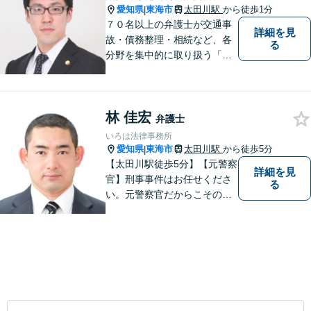
愛知県
東海市
太田川駅
から徒歩1分
|
７０名以上の弁護士が交通事
詳細を見
故・債務整理・相続など、各
る
分野を集中的に取り扱う「分
野担当制」とすることで、ご
依頼者様に高品質・低コスト
でのリーガルサービスを提供
林 佳宏
できるよう努めております。
弁護士
いろは法律事務所
愛知県
東海市
太田川駅
から徒歩5分
|
【太田川駅徒歩5分】【元警察
詳細を見
官】刑事事件はお任せくださ
る
い。元警察官だからこその視
点で、有利な解決を目指しま
す。粘り強い交渉を行いま
す。相手側の無理難題に屈す
ることはございません。元警
察官の経験を活かした交通事
故事案対応もいたします。