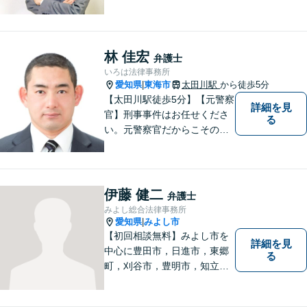
問題が得意です。愛知県常滑
市、東海市、知多市、半田
市、大府市、武豊町、阿久比
町、東浦町、美浜町、南知多
林 佳宏
弁護士
町などでお困りの方がいまし
いろは法律事務所
たらすぐにご相談ください。
愛知県
東海市
太田川駅
から徒歩5分
|
【太田川駅徒歩5分】【元警察
詳細を見
官】刑事事件はお任せくださ
る
い。元警察官だからこその視
点で、有利な解決を目指しま
す。粘り強い交渉を行いま
す。相手側の無理難題に屈す
ることはございません。元警
伊藤 健二
弁護士
察官の経験を活かした交通事
みよし総合法律事務所
故事案対応もいたします。
愛知県
みよし市
|
【初回相談無料】みよし市を
詳細を見
中心に豊田市，日進市，東郷
る
町，刈谷市，豊明市，知立市
などの地域に密着した総合法
律事務所です。仕事の「質」