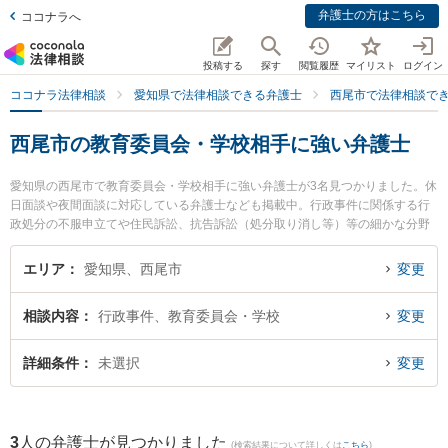
弁護士の方はこちら
ココナラへ
投稿する
探す
閲覧履歴
マイリスト
ログイン
ココナラ法律相談
愛知県で法律相談できる弁護士
西尾市で法律相談で
西尾市の教育委員会・学校相手に強い弁護士
愛知県の西尾市で教育委員会・学校相手に強い弁護士が3名見つかりました。休
日面談や夜間面談に対応している弁護士なども掲載中。行政事件に関係する行
政処分の不服申立てや住民訴訟、抗告訴訟（処分取り消し等）等の細かな分野
での絞り込み検索もでき便利です。特に弁護士法人坂田法律事務所の坂田 吉郎
弁護士や安藤法律事務所の安藤 芳朗弁護士、弁護士法人坂田法律事務所の髙木
エリア
愛知県、西尾市
変更
卓也弁護士のプロフィール情報や弁護士費用、強みなどが注目されています。
『西尾市で土日や夜間に発生した教育委員会・学校相手のトラブルを今すぐに
相談内容
行政事件、教育委員会・学校
変更
弁護士に相談したい』『教育委員会・学校相手のトラブル解決の実績豊富な近
くの弁護士を検索したい』『初回相談無料で教育委員会・学校相手を法律相談
できる西尾市内の弁護士に相談予約したい』などでお困りの相談者さんにおす
詳細条件
未選択
変更
すめです。
3
人の弁護士が見つかりました
(検索結果について詳しくは
こちら
)