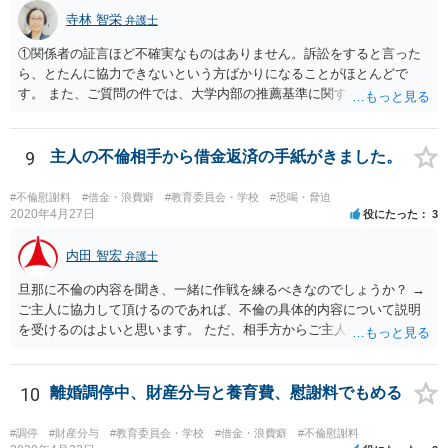
「福祉サービス運営適正化委員会」が設置されています。 認可保育所
寺林 智栄
はもちろんのこと、認可外の保育施設でも補助金を受けている施設
弁護士
は、市や区、都道府県などの責任の範囲内にありますから、役所も相
①関係者の証言ほど不確実なものはありません。訴訟をすると言った
談に応じなくてはなりません。
ら、とたんに協力できないという方ばかりになることがほとんどで
す。 また、ご質問の件では、大学内部の推薦基準に関する資料とご相
談者様がこれを満たしていたという資料が最低でも証拠として必要で
しょう。 資料の開示制度があるかどうかを一度大学側に問い合わせて
みてはどうでしょうか。 個人で入手できるかどうかはこれにかかって
9
主人の不倫相手から借金返済の手紙がきました。
いるかと思います。 もし、個人での入手が難しければ、弁護士にまず
は依頼をして（受任してくれる弁護士がいるかどうかは別ですが）、
#不倫慰謝料
#借金・浪費癖
#教育委員会・学校
#恐喝・脅迫
弁護士法23条の2に基づく照会をしてもらうという方法もあります。
2020年4月27日
役にたった
3
②少額の慰謝料程度（数十万）であれば認められる可能性はあるかも
しれません。 ですが、推薦がある場合に必ずB社に採用されることが
内田 智宏
弁護士
保証されているのでなければ、給与差額分の賠償までは難しいと思い
旦那に不倫の内容を聞き、一緒に作戦を練るべきなのでしょうか？ →
ます。 ですので、お金をかけて訴訟をしても得るものが少ない可能性
ご主人に協力して頂けるのであれば、不倫の具体的内容について説明
は高いと思われます。 ただ、この点に関しては弁護士によって見解が
を受けるのはよいと思います。 ただ、相手方からご主人に対する貸金
異なるかもしれません。
請求と、質問者様の相手方に対する不貞慰謝料請求は、あくまでも形
式的には別問題ということにはなりますので、この点はご注意くださ
い。 どんな手を使ってでもとりあえずお金を用立てて振り込みをする
10
離婚調停中、財産分与と養育費、慰謝料でもめる
べきでしょうか？ →前述のとおり、相手方からご主人に対する貸金請
求と、質問者様の相手方に対する不貞慰謝料請求は、形式的には別問
#調停
#財産分与
#教育委員会・学校
#借金・浪費癖
#不倫慰謝料