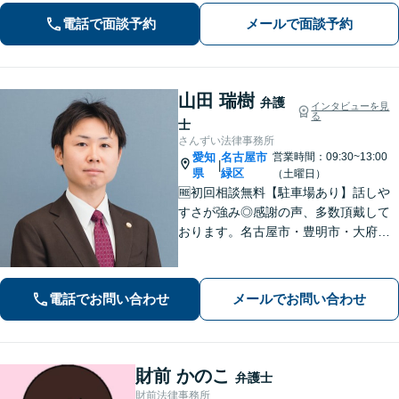
ります。明確な基準を説明します。
電話で面談予約
メールで面談予約
山田 瑞樹
弁護
インタビューを見
る
士
さんずい法律事務所
愛知
名古屋市
営業時間：09:30~13:00
|
県
緑区
（土曜日）
🆓初回相談無料【駐車場あり】話しや
すさが強み◎感謝の声、多数頂戴して
おります。名古屋市・豊明市・大府
市・東海市から好アクセス。積極的な
コミュニケーションと親身な対応で、
不安を軽減。理想とする解決を目指し
電話でお問い合わせ
メールでお問い合わせ
ます【土曜・夜間面談OK】
財前 かのこ
弁護士
財前法律事務所