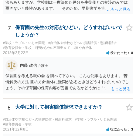
法もありますが、学校側は一度決めた処分を生徒側との交渉のみでは
自体の無効かどうかという法的な効力を議論するものではないでしょ
覆さない可能性があります。 そのため、早期復学を実現するための
う。 問題は、証書そのものではなく、在学中に何らかの問題を起こし
方法として、裁判所に対する仮処分の申立てという方法があります
て学籍を剥奪されたかどうか、ということなので、厳密に言えば卒業
（なお、退学勧告に従わない場合には、一定期間の経過等をもって退
証書自体の議論とは直接関係しないと思います。
学となる等の取り扱いになっている可能性があるため、高校側に懲戒
7
保育園の先生の対応がひどい。どうすればいいで
処罰の根拠規定等を明らかにさせる必要もあるでしょう）。 申立て
しょうか？
に理由があると認められれば裁判所によって仮処分命令が発せられる
#学校トラブル・いじめ問題
#自治体や学校などへの損害賠償・慰謝料請求
ことになります（早ければ申立てから１か月以内に仮処分命令を得ら
#教育委員会・学校
#行政処分の不服申立て
#国や自治体
れる場合もあります）。 仮処分の審理の過程で裁判所が学校側に生
2018年2月22日
役にたった
8
徒の復学を認めさせる方向での和解の勧試を行う場合もあり、復学を
認めさせる内容の和解によって解決が図られることもあります。 い
内藤 政信
弁護士
ずれにしても、学校問題に取り組んでいる弁護士に直接相談なさって
みることもご検討下さい。
保育園を考える親の会 を調べて下さい。 こんな記事もあります。 苦
情解決の方法 園の方針自体に疑問があるときはどうすればいいのでし
ょう。その保育園の保育内容が妥当であるかどうかは「保育所保育指
針」や「第三者評価基準」などのガイドラインで判断できます。 相談
だけで問題が解決できずにこじれた時には、苦情を文書にして保育園
に提出しましょう。園は保護者の苦情に耳を傾けなくてはならないと
8
大学に対して損害賠償請求できますか？
法律で義務付けられています（児童福祉施設最低基準第十四条の
三）。さらに苦情解決のための第三者委員を施設ごとにおくことも指
#自治体や学校などへの損害賠償・慰謝料請求
#学校トラブル・いじめ問題
導されています。 保育園との相談や交渉で解決できない時には、区市
#教育委員会・学校
2021年12月8日
役にたった
3
町村の担当課に苦情を上げることになります。また、都道府県には