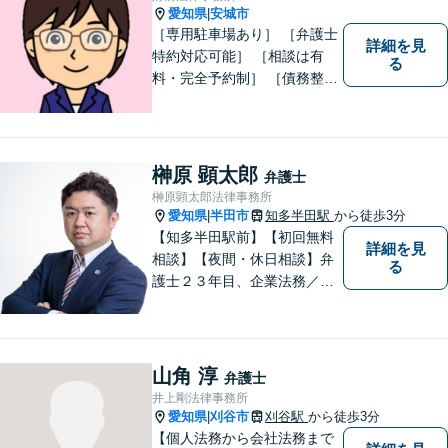
愛知県
安城市
|
［専用駐車場あり］ ［弁護士
詳細を見
特約対応可能］ ［相談は有
る
料・完全予約制］ ［債務整理
のご相談のみ初回無料］ かか
りつけ医のような信頼でき頼
りになる街の法律家を目指し
ています。 暮らしのトラブ
榊原 顕太郎
弁護士
ル、まずはご相談ください。
榊原顕太郎法律事務所
愛知県
半田市
知多半田駅
から徒歩3分
|
【知多半田駅前】【初回無料
詳細を見
相談】【夜間・休日相談】弁
る
護士２３年目、企業法務／交
通事故／借金問題／離婚など
幅広いお困りごとを解決！中
小企業診断士の資格を持つ弁
護士が、事業経営を強力サポ
山角 淳
弁護士
ートいたします！【ネット予
井上剛法律事務所
約可】【駐車場あり】【見積
愛知県
刈谷市
刈谷駅
から徒歩3分
|
無料】
【個人法務から会社法務まで