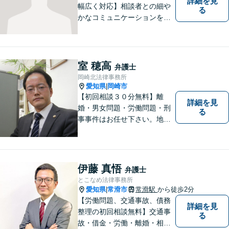
詳細を見
幅広く対応】相談者との細や
る
かなコミュニケーションを大
切にし、親切・丁寧で分かり
やすい説明を心がけておりま
す。法律問題でお困りでした
ら、お早めにご相談くださ
室 穂高
弁護士
い。【JR在来線「刈谷駅」4
岡崎北法律事務所
分】【駐車場あり】
愛知県
岡崎市
|
【初回相談３０分無料】離
詳細を見
婚・男女問題・労働問題・刑
る
事事件はお任せ下さい。地域
の方のお悩みをお聞きし、解
決までお手伝いいたします。
伊藤 真悟
弁護士
とこなめ法律事務所
愛知県
常滑市
常滑駅
から徒歩2分
|
【労働問題、交通事故、債務
詳細を見
整理の初回相談無料】交通事
る
故・借金・労働・離婚・相続