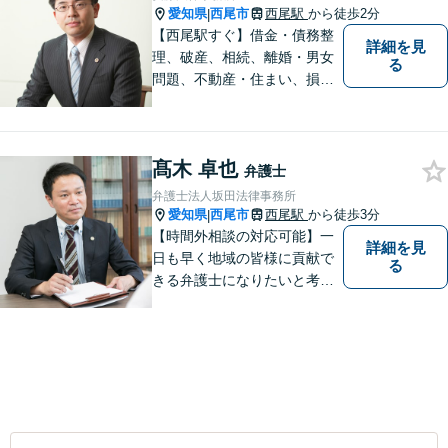
愛知県
西尾市
西尾駅
から徒歩2分
|
【西尾駅すぐ】借金・債務整
詳細を見
理、破産、相続、離婚・男女
る
問題、不動産・住まい、損害
賠償など、様々な問題に対応
します。地域に根差した法律
事務所。【個室対応】
髙木 卓也
弁護士
弁護士法人坂田法律事務所
愛知県
西尾市
西尾駅
から徒歩3分
|
【時間外相談の対応可能】一
詳細を見
日も早く地域の皆様に貢献で
る
きる弁護士になりたいと考え
ておりますので宜しくお願い
いたします。【名鉄西尾駅か
ら徒歩3分】お気軽にご相談く
ださい