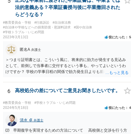
5
正式な卒業前に渡された卒業証書は、卒業までは
法的意義ある？卒業証書授与後に卒業撤回された
らどうなる？
#教育委員会・学校
#行政訴訟
#自治体法務
#自治体や学校などへの損害賠償・慰謝料請求
#国や自治体
#学校トラブル・いじめ問題
2023年3月13日
役にたった
5
匿名A
弁護士
＞つまり証明書とは、こういう風に、将来的に効力が発生する見込み
として、前倒しで当事者に交付するという事も、やってよいというわ
けですか？ 学校の学事日程の関係で効力発生日よりも前に交付したか
らとしても、効力発生日が記載されている証明書の効力に影響はない
でしょう。 両者をそろえるに越したことはないですが、卒業式の日程
自体は各学校によって慣例として定められることが多いですし、学籍
6
高校処分の差についてご意見お聞きしたいです。
離脱日も、学校によって異なるようですから、そのこと自体に特に問
題はないでしょう。 ＞万一、効力発生日より前に、その効力が無効と
#教育委員会・学校
#学校トラブル・いじめ問題
なる出来事が起こったとしたら、その証明書は効力を発生する事な
2024年5月18日
役にたった
4
く、証明書としては無効化されるということですね？ そう考えるのが
自然でしょう。 ただし、卒業証書自体は、通常記載されている内容
清水 卓
弁護士
が、全課程を修了したという事実について記載されており、卒業式時
⑵ 早期復学を実現するための方法について 高校側と交渉を行う方
点では、そのこと自体は過去の事実として間違いないので、卒業証書