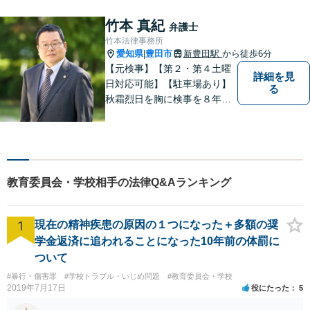
にこだわり，依頼者との「信
頼関係」を大切にしていま
竹本 真紀
弁護士
す。
竹本法律事務所
愛知県
豊田市
新豊田駅
から徒歩6分
|
【元検事】【第２・第４土曜
詳細を見
日対応可能】【駐車場あり】
る
秋霜烈日を胸に検事を８年，
ひまわりを胸に青森で弁護士
を１８年，そして豊田市に戻
りました。皆様の生活に寄り
添い，「この地域」の方々の
悩みに対して一緒に解決を目
教育委員会・学校相手の法律Q&Aランキング
指したいと思います。お待ち
しております。
1
現在の精神疾患の原因の１つになった＋多額の奨
学金返済に追われることになった10年前の体罰に
ついて
#暴行・傷害罪
#学校トラブル・いじめ問題
#教育委員会・学校
2019年7月17日
役にたった
5