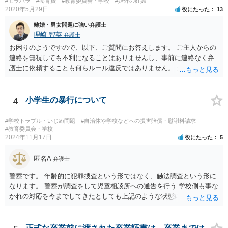
#モラハラ
#養育費
#教育委員会・学校
#婚外の妊娠
2020年5月29日
役にたった
13
離婚・男女問題に強い弁護士
理崎 智英
弁護士
お困りのようですので、以下、ご質問にお答えします。 ご主人からの
連絡を無視しても不利になることはありませんし、事前に連絡なく弁
護士に依頼することも何らルール違反ではありません。 ただ、弁護士
に依頼するつもりなのであれば、このまま無視し続けるのではなく、
ご主人には「現在、弁護士に相談中であり、弁護士に依頼した場合に
は、依頼した弁護士から連絡する」と伝えたほうが良いかもしれませ
4
小学生の暴行について
ん。 以上、ご参考になさっていただければ幸いです。
#学校トラブル・いじめ問題
#自治体や学校などへの損害賠償・慰謝料請求
#教育委員会・学校
2024年11月17日
役にたった
5
匿名A
弁護士
警察です。 年齢的に犯罪捜査という形ではなく、触法調査という形に
なります。 警察が調査をして児童相談所への通告を行う 学校側も事な
かれの対応を今までしてきたとしても上記のような状態になれば一定
の対応はするでしょう。 外傷がないとのことですが、同種被害を訴え
る生徒が複数名ということであれば、 警察側も動くのではないかと思
われます。