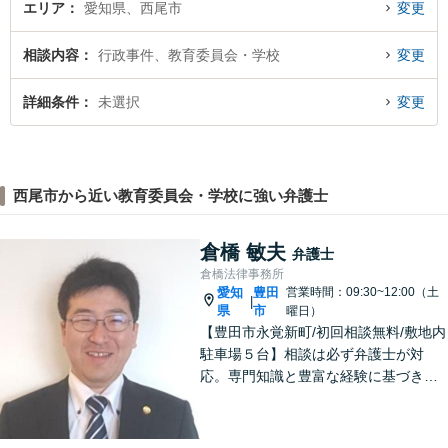
エリア
愛知県、西尾市
変更
相談内容
行政事件、教育委員会・学校
変更
詳細条件
未選択
変更
西尾市から近い教育委員会・学校に強い弁護士
倉橋 敏夫
弁護士
倉橋法律事務所
愛知
豊田
営業時間：09:30~12:00（土
|
県
市
曜日）
【豊田市永覚新町/初回相談無料/敷地内
駐車場５台】相談は必ず弁護士が対
応。専門知識と豊富な経験に基づき、
質の高い弁護を提供します。当事務所
は、仕事の質を第一に考えますので、
ご依頼の際は、相応の費用が必要とな