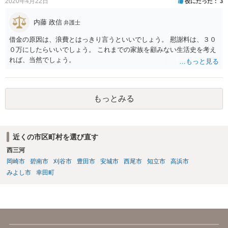
題です。質問者様の請求が認められるからといって相手方の請求が否
2020年4月22日
役にたった
3
定されるということにはなりません。 とはいえ、事実上は同一の問題
ともいえますので、相手方に対し両問題の統一的な解決を持ち掛けて
内藤 政信
弁護士
みてはいかがでしょうか。 家に来られた場合、どう対処したら良いの
借金の原因は、浪費とはっきり言うといいでしょう。 慰謝料は、３０
でしょうか。 →相手方の態度が刑法に触れるようなもの（住居侵入や
０万にしたらいいでしょう。 これまでの家族を顧みない生活史を考え
脅迫等に該当し得るもの）であった場合は、事前に警察に連絡してお
れば、当然でしょう。
くなどの対応が考えられます。
もっとみる
近くの市区町村を選び直す
西三河
岡崎市
碧南市
刈谷市
豊田市
安城市
西尾市
知立市
高浜市
みよし市
幸田町