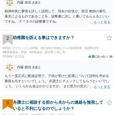
内藤 政信
弁護士
精神科医に事情を詳しく説明して、現在の症状が、部活 教師の暴行、
暴言によるものであることを、診断書に詳し く書いてもらえるといい
ですね。 ＰＴＳＤの診断書ですね。
2
幼稚園を訴える事はできますか？
#学校トラブル・いじめ問題
#自治体や学校などへの損害賠償・慰謝料請求
#教育委員会・学校
#抗告訴訟（処分取り消し等）
2018年7月12日
役にたった
16
内藤 政信
弁護士
もう一度正式に配達証明で、子供が受けた処遇に ついて説明を求める
書面を出すといいでしょう。 弁護士にチェックしてもらうといいでし
ょう。 いくらかお金はかかりますが。 まだ双方の意見調整が必要です
ね。
3
弁護士に相談する前から夫からの連絡を無視して
いると不利になるのでしょうか？