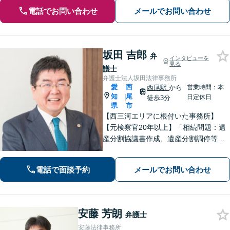
電話でお問い合わせ
メールでお問い合わせ
坂田 吉郎
弁
インタビューを
見る
護士
弁護士法人坂田法律事務所
愛
西
西尾駅
から
営業時間：本
知
尾
|
日定休日
徒歩3分
県
市
【西三河エリアに根付いた事務所】
【元検察官20年以上】「相続問題：遺
産分割協議書作成、遺産分割調停等を
適切にサポートします」【同ビル内に
税理士・社労士がいます】不当解雇・
電話で面談予約
メールでお問い合わせ
未払い残業代・就業規則の整備など対
応【当日/夜間/土日対応可】
安藤 芳朗
弁護士
安藤法律事務所