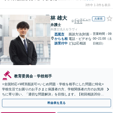
3件中 1-3件を表示
林 雄大
兵庫県
インタビュー
を見る
弁護士
弁護士法人セラヴィ
営業時間：09:
西尾市
面談方法(対面・
からも相
電話・ビデオな
00~21:00（土
談受付中
ど)は応相談
日祝日）
教育委員会・学校相手
⭐️全国対応⭐️WEB面談可⭐️いじめ問題・学校を相手にした問題に特化⭐️
学校生活でお困りのお子さまと保護者の方、学校関係者の方のお気持
ちに寄り添い、「適切な問題解決」を目指します。【初回相談20分無
料】
料金表を見る