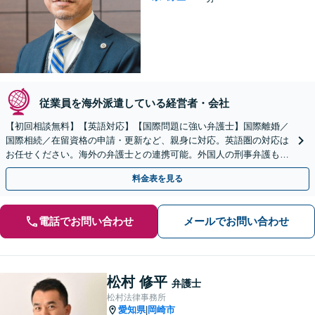
従業員を海外派遣している経営者・会社
【初回相談無料】【英語対応】【国際問題に強い弁護士】国際離婚／
国際相続／在留資格の申請・更新など、親身に対応。英語圏の対応は
お任せください。海外の弁護士との連携可能。外国人の刑事弁護も承
ります【夜間・休日の相談可能】【徳重駅／神沢駅5分】
料金表を見る
電話でお問い合わせ
メールでお問い合わせ
松村 修平
弁護士
松村法律事務所
愛知県
岡崎市
|