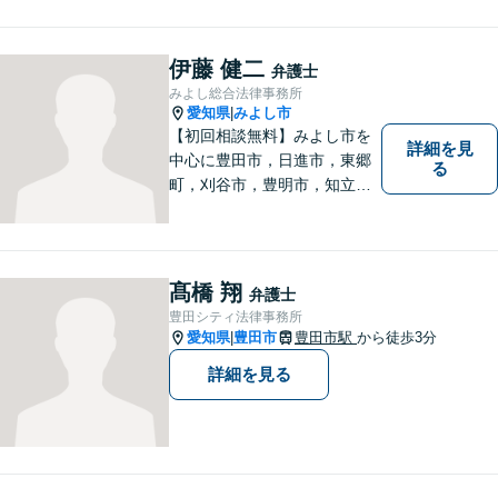
す。粘り強い交渉を行いま
す。相手側の無理難題に屈す
ることはございません。元警
伊藤 健二
弁護士
察官の経験を活かした交通事
みよし総合法律事務所
故事案対応もいたします。
愛知県
みよし市
|
【初回相談無料】みよし市を
詳細を見
中心に豊田市，日進市，東郷
る
町，刈谷市，豊明市，知立市
などの地域に密着した総合法
律事務所です。仕事の「質」
にこだわり，依頼者との「信
頼関係」を大切にしていま
髙橋 翔
弁護士
す。
豊田シティ法律事務所
愛知県
豊田市
豊田市駅
から徒歩3分
|
詳細を見る