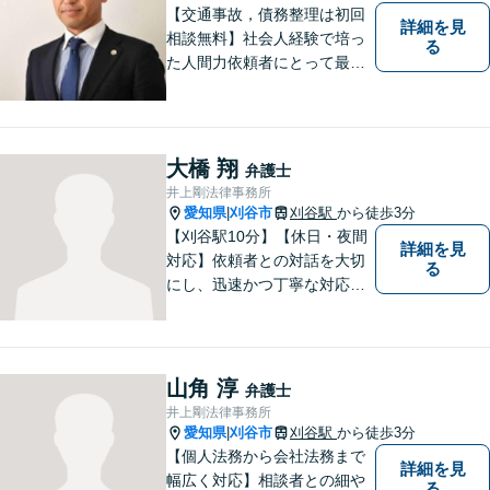
【交通事故，債務整理は初回
詳細を見
相談無料】社会人経験で培っ
る
た人間力依頼者にとって最大
の満足を。電通に７年勤めて
いた経験を活かして顧客満足
を追求する弁護士です。
大橋 翔
弁護士
井上剛法律事務所
愛知県
刈谷市
刈谷駅
から徒歩3分
|
【刈谷駅10分】【休日・夜間
詳細を見
対応】依頼者との対話を大切
る
にし、迅速かつ丁寧な対応を
行っています。交通事故／不
動産／建築紛争／借金問題／
労働問題など幅広いリーガル
サービスを提供。【駐車場完
山角 淳
弁護士
備】
井上剛法律事務所
愛知県
刈谷市
刈谷駅
から徒歩3分
|
【個人法務から会社法務まで
詳細を見
幅広く対応】相談者との細や
る