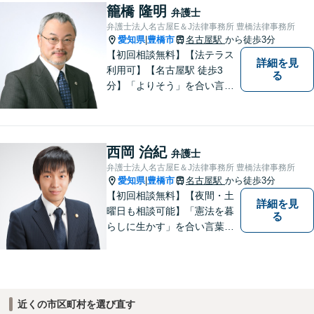
籠橋 隆明
弁護士
弁護士法人名古屋E＆J法律事務所 豊橋法律事務所
愛知県
豊橋市
名古屋駅
から徒歩3分
|
【初回相談無料】【法テラス
詳細を見
利用可】【名古屋駅 徒歩3
る
分】「よりそう」を合い言葉
に丁寧で親切な相談を心がけ
ております。信頼と安心をモ
ットーに弁護士が誠心誠意、
応対をさせていただきます。
西岡 治紀
弁護士
お気軽にご相談ください。
弁護士法人名古屋E＆J法律事務所 豊橋法律事務所
愛知県
豊橋市
名古屋駅
から徒歩3分
|
【初回相談無料】【夜間・土
詳細を見
曜日も相談可能】「憲法を暮
る
らしに生かす」を合い言葉
に、身近な法律相談窓口とし
て、あなたのご相談にお応え
いたします。心に寄り添いな
がら、尽力させていただきま
すので、お気軽にお問い合わ
近くの市区町村を選び直す