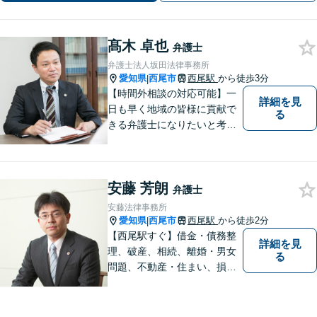
応【当日/夜間/土日対応可】
髙木 卓也
弁護士
弁護士法人坂田法律事務所
愛知県
西尾市
西尾駅
から徒歩3分
|
【時間外相談の対応可能】一
詳細を見
日も早く地域の皆様に貢献で
る
きる弁護士になりたいと考え
ておりますので宜しくお願い
いたします。【名鉄西尾駅か
ら徒歩3分】お気軽にご相談く
安藤 芳朗
ださい
弁護士
安藤法律事務所
愛知県
西尾市
西尾駅
から徒歩2分
|
【西尾駅すぐ】借金・債務整
詳細を見
理、破産、相続、離婚・男女
る
問題、不動産・住まい、損害
賠償など、様々な問題に対応
します。地域に根差した法律
事務所。【個室対応】