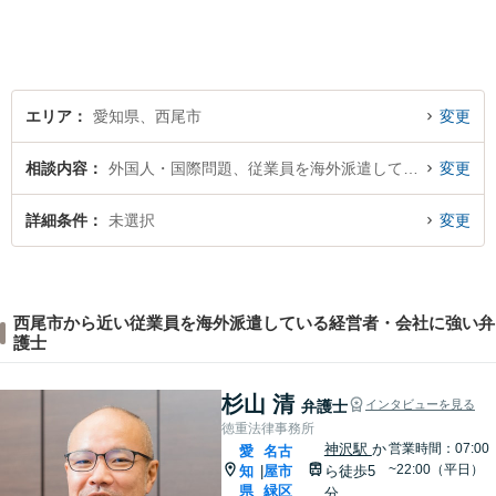
エリア
愛知県、西尾市
変更
相談内容
外国人・国際問題、従業員を海外派遣している経営者・会社
変更
詳細条件
未選択
変更
西尾市から近い従業員を海外派遣している経営者・会社に強い弁
護士
杉山 清
弁護士
インタビューを見る
徳重法律事務所
神沢駅
か
営業時間：07:00
愛
名古
~22:00（平日）
知
屋市
ら徒歩5
|
県
緑区
分