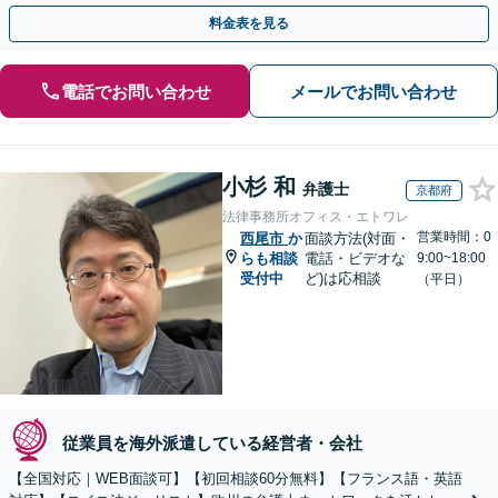
歩を踏み出してみませんか。【初回相談無料】
料金表を見る
電話でお問い合わせ
メールでお問い合わせ
小杉 和
弁護士
京都府
法律事務所オフィス・エトワレ
営業時間：0
西尾市
か
面談方法(対面・
らも相談
電話・ビデオな
9:00~18:00
受付中
ど)は応相談
（平日）
従業員を海外派遣している経営者・会社
【全国対応｜WEB面談可】【初回相談60分無料】【フランス語・英語