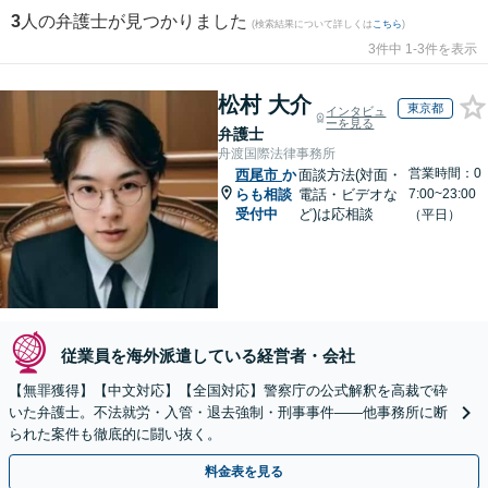
3
人の弁護士が見つかりました
(検索結果について詳しくは
こちら
)
3件中 1-3件を表示
松村 大介
東京都
インタビュ
ーを見る
弁護士
舟渡国際法律事務所
営業時間：0
西尾市
か
面談方法(対面・
らも相談
電話・ビデオな
7:00~23:00
受付中
ど)は応相談
（平日）
従業員を海外派遣している経営者・会社
【無罪獲得】【中文対応】【全国対応】警察庁の公式解釈を高裁で砕
いた弁護士。不法就労・入管・退去強制・刑事事件——他事務所に断
られた案件も徹底的に闘い抜く。
料金表を見る