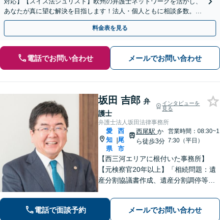
対応】【スイス法ジュリスト】欧州の弁護士ネットワークを活かし、
あなたが真に望む解決を目指します！法人・個人ともに相談多数。細
やかな連絡と粘り強い交渉を徹底【休日・夜間相談可】
料金表を見る
電話でお問い合わせ
メールでお問い合わせ
坂田 吉郎
弁
インタビューを
見る
護士
弁護士法人坂田法律事務所
愛
西
西尾駅
か
営業時間：08:30~1
知
尾
|
7:30（平日）
ら徒歩3分
県
市
【西三河エリアに根付いた事務所】
【元検察官20年以上】「相続問題：遺
産分割協議書作成、遺産分割調停等を
適切にサポートします」【同ビル内に
税理士・社労士がいます】不当解雇・
電話で面談予約
メールでお問い合わせ
未払い残業代・就業規則の整備など対