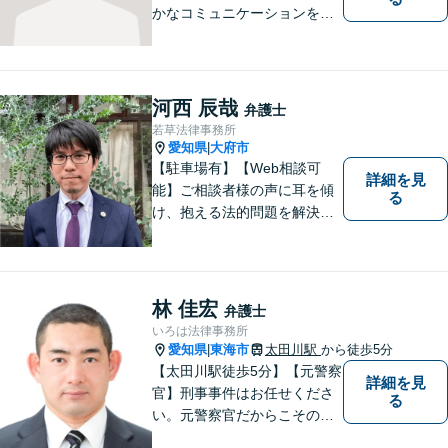
かなコミュニケーションを大
切にし、親切・丁寧で分かり
やすい説明を心がけておりま
す。法律問題でお困りでした
ら、お早めにご相談くださ
河西 辰哉
弁護士
い。【JR在来線「刈谷駅」4
若草法律事務所
分】【駐車場あり】
愛知県
大府市
|
【駐車場有】【Web相談可
詳細を見
能】ご相談者様の声に耳を傾
る
け、抱える法的問題を解決す
るために全力を尽くします。
どんな困難も共に乗り越え
て、明るい未来へと進みまし
ょう。 地域のみなさまからの
林 佳宏
弁護士
ご相談、お待ちしておりま
いろは法律事務所
す。
愛知県
東海市
太田川駅
から徒歩5分
|
【太田川駅徒歩5分】【元警察
詳細を見
官】刑事事件はお任せくださ
る
い。元警察官だからこその視
点で、有利な解決を目指しま