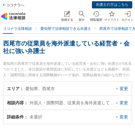
弁護士の方はこちら
ココナラへ
投稿する
探す
閲覧履歴
マイリスト
ログイン
ココナラ法律相談
愛知県で法律相談できる弁護士
西尾市で法律相談で
西尾市の従業員を海外派遣している経営者・会
社に強い弁護士
愛知県の西尾市で従業員を海外派遣している経営者・会社に強い弁護士が3名見
つかりました。休日面談や夜間面談に対応している弁護士なども掲載中。外国
人・国際問題に関係する国際離婚やハーグ条約、国際結婚等の細かな分野での
絞り込み検索もでき便利です。特に弁護士法人坂田法律事務所の坂田 吉郎弁護
士や弁護士法人坂田法律事務所の髙木 卓也弁護士、安藤法律事務所の安藤 芳朗
エリア
愛知県、西尾市
変更
弁護士のプロフィール情報や弁護士費用、強みなどが注目されています。『西
尾市で土日や夜間に発生した従業員を海外派遣している経営者・会社のトラブ
相談内容
外国人・国際問題、従業員を海外派遣している経営者・会社
変更
ルを今すぐに弁護士に相談したい』『従業員を海外派遣している経営者・会社
のトラブル解決の実績豊富な近くの弁護士を検索したい』『初回相談無料で従
業員を海外派遣している経営者・会社を法律相談できる西尾市内の弁護士に相
詳細条件
未選択
変更
談予約したい』などでお困りの相談者さんにおすすめです。