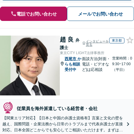
電話でお問い合わせ
メールでお問い合わせ
趙 良
弁
東京都
インタビューを
見る
護士
東京CITY LIGHT法律事務所
営業時間：0
西尾市
か
面談方法(対面・
らも相談
電話・ビデオな
9:30~17:00
受付中
ど)は応相談
（平日）
従業員を海外派遣している経営者・会社
【関東エリア対応】【日本と中国の弁護士資格有】言葉と文化の壁を
越え、国際問題・企業法務から日常のトラブルまで代表弁護士が直接
対応。日本全国どこからでも安心してご相談いただけます。まずは一