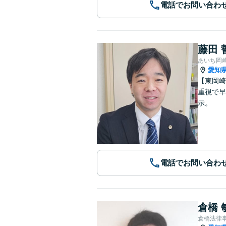
電話でお問い合わ
藤田 
あいち岡
愛知
【東岡崎
重視で早
示。
電話でお問い合わ
倉橋 
倉橋法律