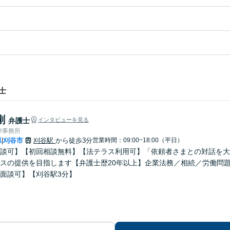
士
剛
弁護士
インタビューを見る
律事務所
県
刈谷市
刈谷駅
から徒歩3分
営業時間：09:00~18:00（平日）
|
談可】【初回相談無料】【法テラス利用可】「依頼者さまとの対話を大
スの提供を目指します【弁護士歴20年以上】企業法務／相続／労働問
面談可】【刈谷駅3分】