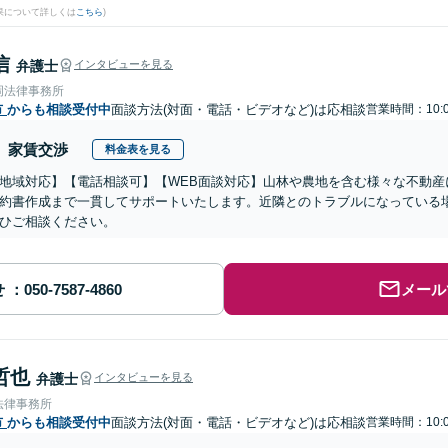
果について詳しくは
こちら
)
信
弁護士
インタビューを見る
岡法律事務所
市
からも相談受付中
面談方法(対面・電話・ビデオなど)は応相談
営業時間：10:0
家賃交渉
料金表を見る
地域対応】【電話相談可】【WEB面談対応】山林や農地を含む様々な不動産
約書作成まで一貫してサポートいたします。近隣とのトラブルになっている
ひご相談ください。
せ
メール
哲也
弁護士
インタビューを見る
法律事務所
市
からも相談受付中
面談方法(対面・電話・ビデオなど)は応相談
営業時間：10:0