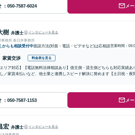
せ
メー
大樹
弁護士
インタビューを見る
律事務所 春日井事務所
市
からも相談受付中
面談方法(対面・電話・ビデオなど)は応相談
営業時間：09:0
家賃交渉
料金表を見る
エリア対応】【電話無料法律相談あり】借主側・貸主側どちらも対応実績あ
し／家賃未払いなど、他士業と連携しスピード解決に努めます【土日祝・夜
せ
メー
昌宏
弁護士
インタビューを見る
路法律事務所