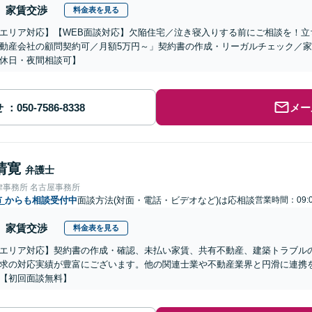
家賃交渉
料金表を見る
エリア対応】【WEB面談対応】欠陥住宅／泣き寝入りする前にご相談を！立
動産会社の顧問契約可／月額5万円～」契約書の作成・リーガルチェック／
休日・夜間相談可】
せ
メー
清寛
弁護士
律事務所 名古屋事務所
市
からも相談受付中
面談方法(対面・電話・ビデオなど)は応相談
営業時間：09:0
家賃交渉
料金表を見る
エリア対応】契約書の作成・確認、未払い家賃、共有不動産、建築トラブル
求の対応実績が豊富にございます。他の関連士業や不動産業界と円滑に連携
【初回面談無料】