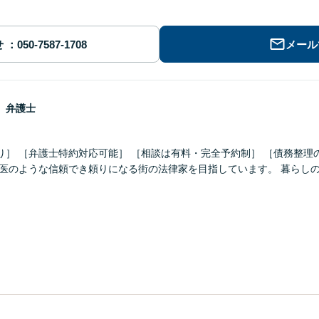
せ
メール
こ
弁護士
り］ ［弁護士特約対応可能］ ［相談は有料・完全予約制］ ［債務整理
け医のような信頼でき頼りになる街の法律家を目指しています。 暮らし