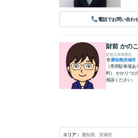
電話でお問い合わ
財前 かの
財前法律事務所
愛知県
安城市
|
［専用駐車場あ
料］ かかりつ
相談ください。
エリア
愛知県、安城市