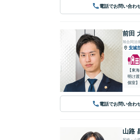
電話でお問い合わ
前田 
旭合同法
安城
【東海
明け渡
個室】
電話でお問い合わ
山路 
尾崎・山