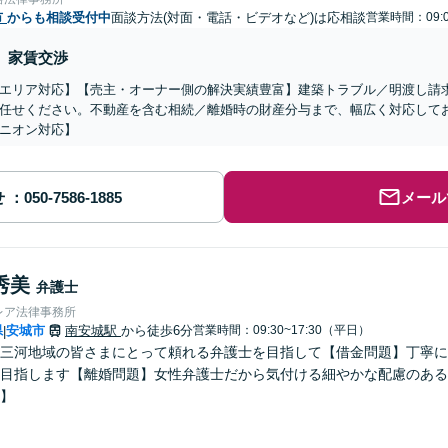
市
からも相談受付中
面談方法(対面・電話・ビデオなど)は応相談
営業時間：09:0
家賃交渉
エリア対応】【売主・オーナー側の解決実績豊富】建築トラブル／明渡し請
任せください。不動産を含む相続／離婚時の財産分与まで、幅広く対応して
ニオン対応】
せ
メール
秀美
弁護士
レア法律事務所
県
安城市
南安城駅
から徒歩6分
営業時間：09:30~17:30（平日）
|
三河地域の皆さまにとって頼れる弁護士を目指して【借金問題】丁寧に
目指します【離婚問題】女性弁護士だから気付ける細やかな配慮のある
】