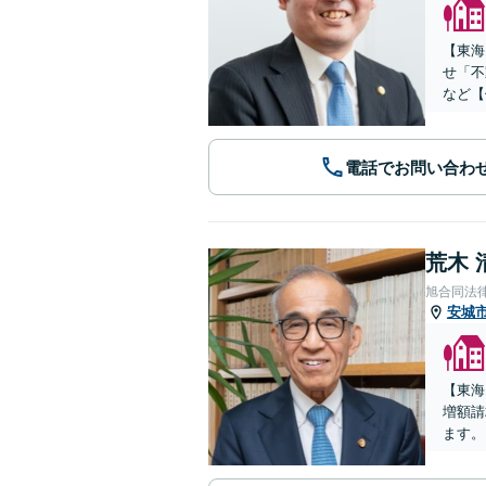
【東海
せ「不
など【
電話でお問い合わ
荒木 
旭合同法
安城
【東海
増額請
ます。