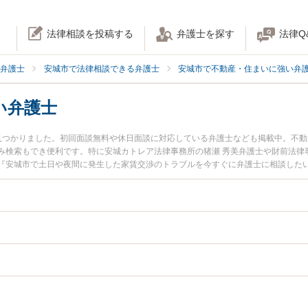
法律相談を投稿する
弁護士を探す
法律Q
弁護士
安城市で法律相談できる弁護士
安城市で不動産・住まいに強い弁
い弁護士
見つかりました。初回面談無料や休日面談に対応している弁護士なども掲載中。不
み検索もでき便利です。特に安城カトレア法律事務所の猪瀬 秀美弁護士や財前法律
『安城市で土日や夜間に発生した家賃交渉のトラブルを今すぐに弁護士に相談した
交渉を法律相談できる安城市内の弁護士に相談予約したい』などでお困りの相談者