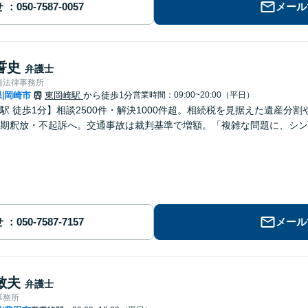
せ
メール
誓史
弁護士
崎法律事務所
県
岡崎市
東岡崎駅
から徒歩1分
営業時間：09:00~20:00（平日）
|
駅 徒歩1分】相談2500件・解決1000件超。相続税を見据えた遺産分
期釈放・不起訴へ。交通事故は裁判基準で増額。「複雑な問題に、シン
せ
メール
敏夫
弁護士
事務所