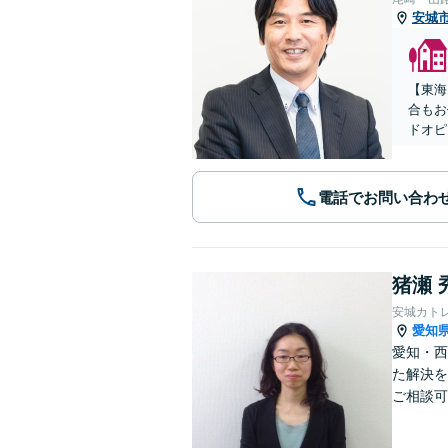
安城
【東海
合もお
ドオピ
電話でお問い合わ
猪瀬 
安城カト
愛知
愛知・西
た解決を
ご相談可