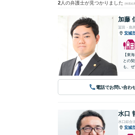
2
人の弁護士が見つかりました
(検索結
加藤 
冨田・島
安城
【東海
との契
も、ぜ
電話でお問い合わ
水口 
水口綜合
安城