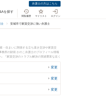
弁護士の方はこちら
&Aを探す
閲覧履歴
マイリスト
ログイン
護士
安城市で家賃交渉に強い弁護士
動産・住まいに関係する立ち退き交渉や家賃交
事務所の財前 かのこ弁護士のプロフィール情報
い』『家賃交渉のトラブル解決の実績豊富な近く
さんにおすすめです。
変更
変更
変更