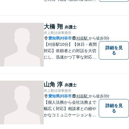
安心いただけるリーガルサポ
ートに尽力します。【駐車場
あり】
大橋 翔
弁護士
井上剛法律事務所
愛知県
刈谷市
刈谷駅
から徒歩3分
|
【刈谷駅10分】【休日・夜間
詳細を見
対応】依頼者との対話を大切
る
にし、迅速かつ丁寧な対応を
行っています。交通事故／不
動産／建築紛争／借金問題／
労働問題など幅広いリーガル
サービスを提供。【駐車場完
山角 淳
弁護士
備】
井上剛法律事務所
愛知県
刈谷市
刈谷駅
から徒歩3分
|
【個人法務から会社法務まで
詳細を見
幅広く対応】相談者との細や
る
かなコミュニケーションを大
切にし、親切・丁寧で分かり
やすい説明を心がけておりま