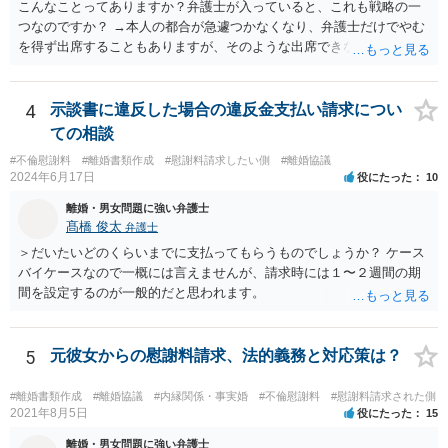
就業先が覚知することになります。 警察への被害届の提出というの
こんなことってありますか？弁護士が入っていると、これも戦略の一
は、必須ではありません。 ただ、当然ながら強制わいせつを行ったこ
つなのですか？ →本人の都合が急遽つかなくなり、弁護士だけでやむ
との証拠がなければ、民事訴訟で勝訴することはできません。
を得ず出席することもありますが、そのような出席できない理由がな
ければ一般的には本人と弁護士が同席して進めるのが通常であり、あ
えて弁護士だけで出席する戦略は聞いたことはありません。
4
示談書に違反した場合の違反金支払い請求につい
ての相談
#不倫慰謝料
#離婚書類作成
#慰謝料請求したい側
#離婚協議
2024年6月17日
役にたった
10
離婚・男女問題に強い弁護士
髙橋 俊太
弁護士
＞だいたいどのくらいまでに支払ってもらうものでしょうか？ ケース
バイケースなので一概には言えませんが、請求時には１〜２週間の期
間を設定するのが一般的だと思われます。
5
元彼女からの慰謝料請求、法的義務と対応策は？
#離婚書類作成
#離婚協議
#内縁関係・事実婚
#不倫慰謝料
#慰謝料請求された側
2021年8月5日
役にたった
15
離婚・男女問題に強い弁護士