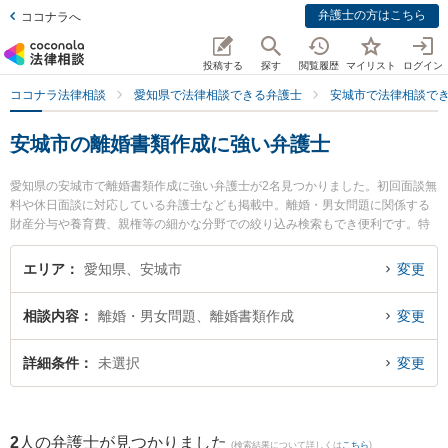
弁護士の方はこちら
ココナラへ
投稿する
探す
閲覧履歴
マイリスト
ログイン
ココナラ法律相談
愛知県で法律相談できる弁護士
安城市で法律相談で
安城市の離婚書類作成に強い弁護士
愛知県の安城市で離婚書類作成に強い弁護士が2名見つかりました。初回面談無
料や休日面談に対応している弁護士なども掲載中。離婚・男女問題に関係する
財産分与や養育費、親権等の細かな分野での絞り込み検索もでき便利です。特
に安城カトレア法律事務所の猪瀬 秀美弁護士や財前法律事務所の財前 かのこ弁
護士のプロフィール情報や弁護士費用、強みなどが注目されています。『安城
エリア
愛知県、安城市
変更
市で土日や夜間に発生した離婚書類作成のトラブルを今すぐに弁護士に相談し
たい』『離婚書類作成のトラブル解決の実績豊富な近くの弁護士を検索した
相談内容
離婚・男女問題、離婚書類作成
変更
い』『初回相談無料で離婚書類作成を法律相談できる安城市内の弁護士に相談
予約したい』などでお困りの相談者さんにおすすめです。
詳細条件
未選択
変更
2
人の弁護士が見つかりました
(検索結果について詳しくは
こちら
)