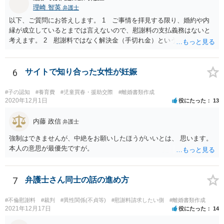
理崎 智英
弁護士
以下、ご質問にお答えします。 1 ご事情を拝見する限り、婚約や内
縁が成立しているとまでは言えないので、慰謝料の支払義務はないと
考えます。 2 慰謝料ではなく解決金（手切れ金）という名目で数十
万円支払えば良いと思います。 3 今後同じような請求をされないよ
うに合意書を取り交わす必要はあると思います。 4 合意書を取り交
わし、その中で精算条項（一切の債権債務のないことを確認する）を
6
サイトで知り合った女性が妊娠
設ければ、大丈夫です。
#子の認知
#養育費
#児童買春・援助交際
#離婚書類作成
2020年12月1日
役にたった
13
内藤 政信
弁護士
強制はできませんが、中絶をお願いしたほうがいいとは、 思います。
本人の意思が最優先ですが。
7
弁護士さん同士の話の進め方
#不倫慰謝料
#裁判
#異性関係(不貞等)
#慰謝料請求したい側
#離婚書類作成
2021年12月17日
役にたった
14