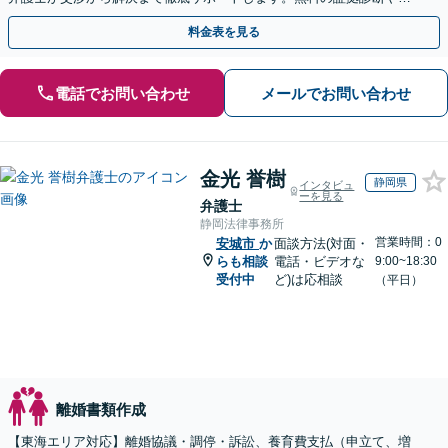
手金の返還保証もありますので安心してご相談ください。
料金表を見る
電話でお問い合わせ
メールでお問い合わせ
金光 誉樹
静岡県
インタビュ
ーを見る
弁護士
静岡法律事務所
営業時間：0
安城市
か
面談方法(対面・
らも相談
電話・ビデオな
9:00~18:30
受付中
ど)は応相談
（平日）
離婚書類作成
【東海エリア対応】離婚協議・調停・訴訟、養育費支払（申立て、増