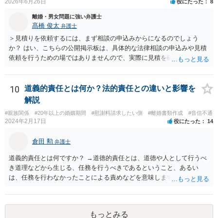
2026年6月26日
役にたった
8
離婚・男女問題に強い弁護士
髙橋 俊太
弁護士
＞見積りを依頼するには、まず相談の申込みからになるのでしょう
か？ はい、こちらの公開掲示板は、具体的な法律相談の申込みや見積
依頼を行うための場ではありませんので、実際に見積を確認されたい
場合には、個別に法律事務所又は弁護士宛てに、相談申込みや問い合
わせをしていただく必要があります。
10
道義的責任とは何か？法的責任との違いと影響を
解説
#親族関係
#20年以上の婚姻期間
#慰謝料請求したい側
#離婚書類作成
#音信不通
2024年2月17日
役にたった
14
倉田 勲
弁護士
道義的責任とは何ですか？ →道徳的責任とは、道徳や人として行うべ
き道理などから生じる、任務を行うべきであるということ、あるい
は、任務を行わなかったことによる責めなどを意味します。 道義的責
任では、倫理ないし道徳上の責任のため法的責任のような強制力や罰
則はありませんが、道義的責任を果たさないことで、他人からの信用
を無くす、不遇を受けるなどの一般的にはそのような事実上の不利益
もっとみる
が生じます。