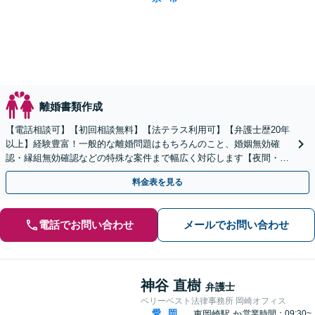
離婚書類作成
【電話相談可】【初回相談無料】【法テラス利用可】【弁護士歴20年
以上】経験豊富！一般的な離婚問題はもちろんのこと、婚姻無効確
認・縁組無効確認などの特殊な案件まで幅広く対応します【夜間・休
日面談可】【完全個室】【子連れ相談可】【刈谷駅3分】
料金表を見る
電話でお問い合わせ
メールでお問い合わせ
神谷 直樹
弁護士
ベリーベスト法律事務所 岡崎オフィス
愛
岡
東岡崎駅
か
営業時間：09:30~