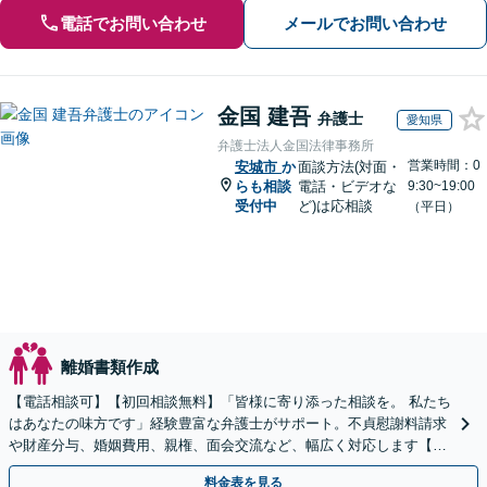
電話でお問い合わせ
メールでお問い合わせ
金国 建吾
弁護士
愛知県
弁護士法人金国法律事務所
営業時間：0
安城市
か
面談方法(対面・
らも相談
電話・ビデオな
9:30~19:00
受付中
ど)は応相談
（平日）
離婚書類作成
【電話相談可】【初回相談無料】「皆様に寄り添った相談を。 私たち
はあなたの味方です」経験豊富な弁護士がサポート。不貞慰謝料請求
や財産分与、婚姻費用、親権、面会交流など、幅広く対応します【夜
間・休日面談可】【完全個室】【名古屋駅7分】
料金表を見る