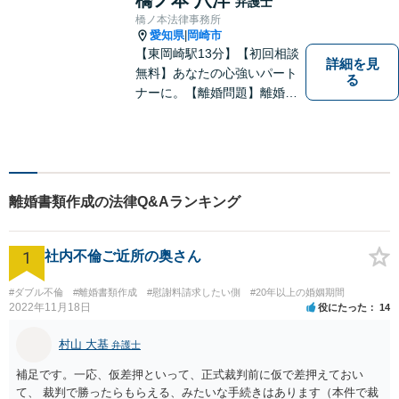
弁護士
橋ノ本法律事務所
愛知県
岡崎市
|
【東岡崎駅13分】【初回相談
詳細を見
無料】あなたの心強いパート
る
ナーに。【離婚問題】離婚協
議や調停・養育費・慰謝料・
婚姻費用など対応します。請
求する・された側の相談可
【交通事故】相談実績多数！
保険会社とのやりとりや交渉
離婚書類作成の法律Q&Aランキング
はお任せください
1
社内不倫ご近所の奥さん
#ダブル不倫
#離婚書類作成
#慰謝料請求したい側
#20年以上の婚姻期間
2022年11月18日
役にたった
14
村山 大基
弁護士
補足です。一応、仮差押といって、正式裁判前に仮で差押えておい
て、 裁判で勝ったらもらえる、みたいな手続きはあります（本件で裁