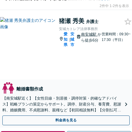
2件中 1-2件を表示
猪瀬 秀美
弁護士
安城カトレア法律事務所
愛
安
南安城駅
か
営業時間：09:30~
知
城
|
17:30（平日）
ら徒歩6分
県
市
離婚書類作成
【南安城駅近く】【女性目線・別居後・調停対策・的確なアドバイ
ス】戦略プランの策定からサポート。調停、財産分与、養育費、慰謝
料、婚姻費用、不貞慰謝料、親権など【初回相談無料】【分割払可
能】
料金表を見る