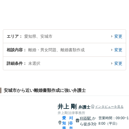
りになる街の法律家を目指し
ています。 暮らしのトラブ
ル、まずはご相談ください。
エリア
愛知県、安城市
変更
相談内容
離婚・男女問題、離婚書類作成
変更
詳細条件
未選択
変更
安城市から近い離婚書類作成に強い弁護士
井上 剛
弁護士
インタビューを見る
井上剛法律事務所
愛
刈
刈谷駅
か
営業時間：09:00~1
知
谷
|
8:00（平日）
ら徒歩3分
県
市