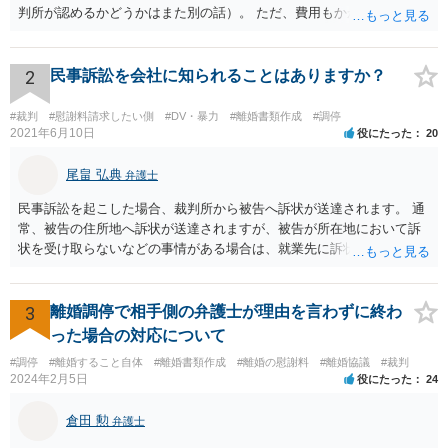
判所が認めるかどうかはまた別の話）。 ただ、費用もかかりますし、
必ず本件で認められるとも限りませんので、現時点で仮差押を考える
のであれば、 面談相談に行って詳しく話を聞いてみましょう。
2
民事訴訟を会社に知られることはありますか？
#裁判
#慰謝料請求したい側
#DV・暴力
#離婚書類作成
#調停
2021年6月10日
役にたった
20
尾畠 弘典
弁護士
民事訴訟を起こした場合、裁判所から被告へ訴状が送達されます。 通
常、被告の住所地へ訴状が送達されますが、被告が所在地において訴
状を受け取らないなどの事情がある場合は、就業先に訴状が送達され
る可能性があります。 また、例えば就業先におけるわいせつ行為が問
題となっているケースや、目撃者として就業先の従業員がおり、目撃
者に証言してもらうことが必要になるケースなどでは、裁判の追行
3
離婚調停で相手側の弁護士が理由を言わずに終わ
上、就業先に協力を仰がなければならない場合や、就業先の従業員に
った場合の対応について
協力を仰がなければならない場合があります。 また、仮に訴訟におい
#調停
#離婚すること自体
#離婚書類作成
#離婚の慰謝料
#離婚協議
#裁判
ていくらかの賠償が認められたとして、被告がこれを任意に支払わな
2024年2月5日
役にたった
24
い場合は、強制執行を申し立てることで債権の回収を図ることができ
ます。 例えば、被告の給料を差し押さえる場合には、裁判所から被告
倉田 勲
弁護士
の就業先に文書が送付されますので、訴訟が起こったことを事後的に