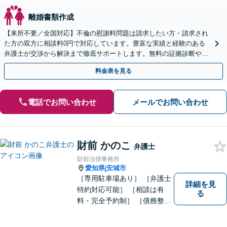
離婚書類作成
【来所不要／全国対応】不倫の慰謝料問題は請求したい方・請求され
た方の双方に相談料0円で対応しています。豊富な実績と経験のある
弁護士が交渉から解決まで徹底サポートします。無料の証拠診断や着
手金の返還保証もありますので安心してご相談ください。
料金表を見る
電話でお問い合わせ
メールでお問い合わせ
財前 かのこ
弁護士
財前法律事務所
愛知県
安城市
|
［専用駐車場あり］ ［弁護士
詳細を見
特約対応可能］ ［相談は有
る
料・完全予約制］ ［債務整理
のご相談のみ初回無料］ かか
りつけ医のような信頼でき頼