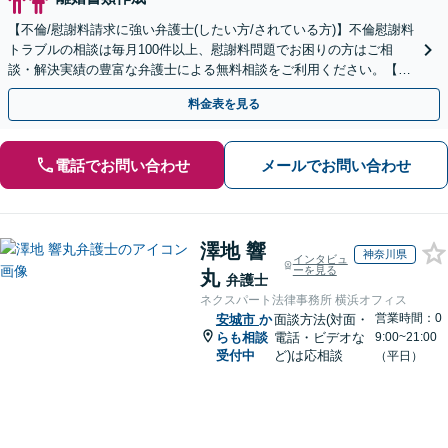
【不倫/慰謝料請求に強い弁護士(したい方/されている方)】不倫慰謝料
トラブルの相談は毎月100件以上、慰謝料問題でお困りの方はご相
談・解決実績の豊富な弁護士による無料相談をご利用ください。【初
回相談０円(電話)】【全国対応】
料金表を見る
電話でお問い合わせ
メールでお問い合わせ
澤地 響
神奈川県
インタビュ
ーを見る
丸
弁護士
ネクスパート法律事務所 横浜オフィス
営業時間：0
安城市
か
面談方法(対面・
らも相談
電話・ビデオな
9:00~21:00
受付中
ど)は応相談
（平日）