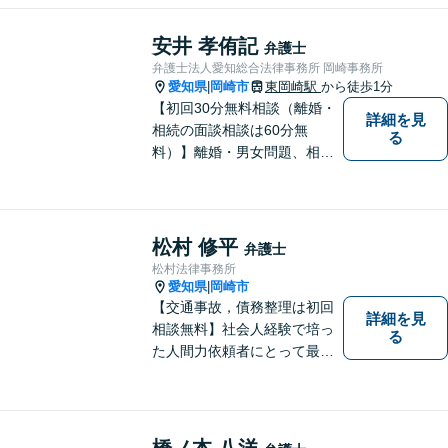
す。法律問題でお困りでした
ら、お早めにご相談くださ
安井 孝侑記
弁護士
い。【JR在来線「刈谷駅」4
弁護士法人愛知総合法律事務所 岡崎事務所
分】【駐車場あり】
愛知県
岡崎市
東岡崎駅
から徒歩1分
|
【初回30分無料相談（離婚・
詳細を見
相続の面談相談は60分無
る
料）】離婚・男女問題、相
続、労働、顧問契約など幅広
く対応しています。【名鉄東
岡崎駅徒歩1分 提携駐車場あ
り。】【土日対応（要予
松村 修平
弁護士
約）】
松村法律事務所
愛知県
岡崎市
|
【交通事故，債務整理は初回
詳細を見
相談無料】社会人経験で培っ
る
た人間力依頼者にとって最大
の満足を。電通に７年勤めて
いた経験を活かして顧客満足
を追求する弁護士です。
橋ノ本 八洋