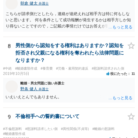
朝倉 健太
弁護士
こちらが請求側だとしたら，連絡が途絶えれば相手方は特に何もしな
いと思います。 何を条件として成功報酬が発生するかは相手方しか知
り得ないことですので，ご記載の事情だけではお答えが難しいです。
一年以上あけた場合に委任契約が終了していることも，明確に終了さ
せずに続いていることも，いずれもあり得ると思います。個々の弁護
士の考え方によります。
8
男性側から認知をする権利はありますか？認知を
拒否され父親になる権利を奪われたら法律問題に
なりますか？
#中絶
#離婚書類作成
#養育費
#労働・雇用契約違反
#慰謝料請求された側
2019年10月5日
役にたった
11
離婚・男女問題に強い弁護士
野条 健人
弁護士
いえいえとんでもありません。
9
不倫相手への誓約書について
#不倫慰謝料
#慰謝料請求したい側
#異性関係(不貞等)
#離婚の慰謝料
#離婚書類作成