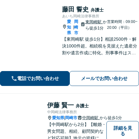
藤田 誓史
弁護士
あいち岡崎法律事務所
愛
岡
東岡崎駅
か
営業時間：09:00~
知
崎
|
20:00（平日）
ら徒歩1分
県
市
【東岡崎駅 徒歩1分】相談2500件・解
決1000件超。相続税を見据えた遺産分
割や遺言作成に特化。刑事事件はスピ
ード重視で早期釈放・不起訴へ。交通
事故は裁判基準で増額。「複雑な問題
に、シンプルな解決を」。初回で費用
電話でお問い合わせ
メールでお問い合わせ
と道筋を明示。
伊藤 賢一
弁護士
中岡崎法律事務所
愛知県
岡崎市
中岡崎駅
から徒歩1分
|
【中岡崎駅から2分】【離婚・
詳細を見
男女問題、相続、顧問契約な
る
ど対応可能】地元の皆様にご