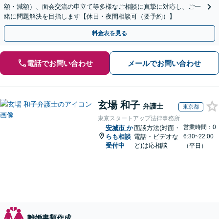
額・減額）、面会交流の申立て等多様なご相談に真摯に対応し、ご一
緒に問題解決を目指します【休日・夜間相談可（要予約）】
料金表を見る
電話でお問い合わせ
メールでお問い合わせ
玄場 和子
弁護士
東京都
東京スタートアップ法律事務所
営業時間：0
安城市
か
面談方法(対面・
らも相談
電話・ビデオな
6:30~22:00
受付中
ど)は応相談
（平日）
離婚書類作成