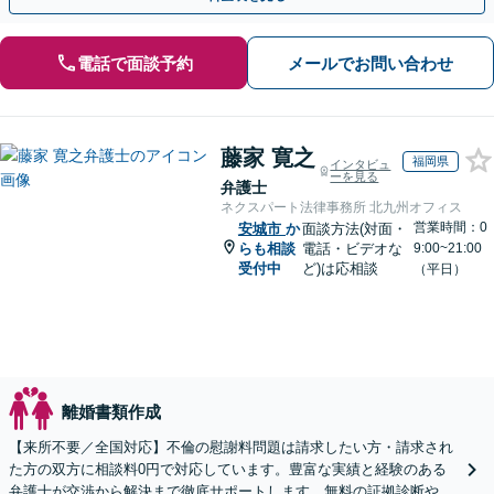
電話で面談予約
メールでお問い合わせ
藤家 寛之
福岡県
インタビュ
ーを見る
弁護士
ネクスパート法律事務所 北九州オフィス
営業時間：0
安城市
か
面談方法(対面・
らも相談
電話・ビデオな
9:00~21:00
受付中
ど)は応相談
（平日）
離婚書類作成
【来所不要／全国対応】不倫の慰謝料問題は請求したい方・請求され
た方の双方に相談料0円で対応しています。豊富な実績と経験のある
弁護士が交渉から解決まで徹底サポートします。無料の証拠診断や着