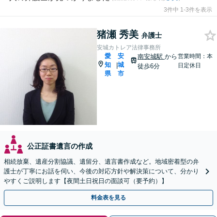
3件中 1-3件を表示
猪瀬 秀美
弁護士
安城カトレア法律事務所
愛
安
南安城駅
から
営業時間：本
知
城
|
日定休日
徒歩6分
県
市
公正証書遺言の作成
相続放棄、遺産分割協議、遺留分、遺言書作成など。地域密着型の弁
護士が丁寧にお話を伺い、今後の対応方針や解決策について、分かり
やすくご説明します【夜間土日祝日の面談可（要予約）】
料金表を見る