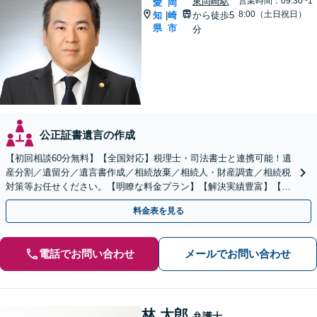
東岡崎駅
営業時間：09:30~1
愛
岡
8:00（土日祝日）
知
崎
から徒歩5
|
県
市
分
公正証書遺言の作成
【初回相談60分無料】【全国対応】税理士・司法書士と連携可能！遺
産分割／遺留分／遺言書作成／相続放棄／相続人・財産調査／相続税
対策等お任せください。【明瞭な料金プラン】【解決実績豊富】【電
話相談可】
料金表を見る
電話でお問い合わせ
メールでお問い合わせ
林 太郎
弁護士