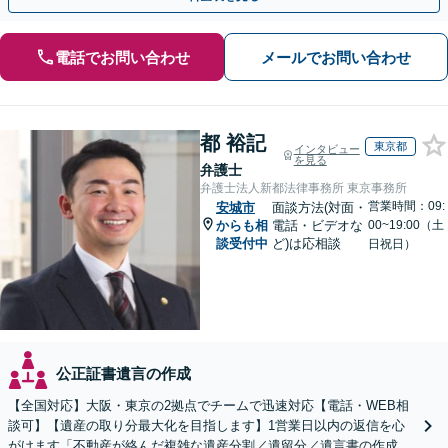
電話でお問い合わせ
メールでお問い合わせ
都 裕記
東京都
インタビュー
を見る
弁護士
弁護士法人新都法律事務所 東京事務所
営業時間：09:
安城市
面談方法(対面・
からも相
電話・ビデオな
00~19:00（土
談受付中
ど)は応相談
日祝日）
公正証書遺言の作成
【全国対応】大阪・東京の2拠点でチームで迅速対応【電話・WEB相
談可】【遺産の取り分最大化を目指します】1営業日以内の返信を心
がけます「不動産が絡んだ複雑な遺産分割／遺留分／遺言書の作成・