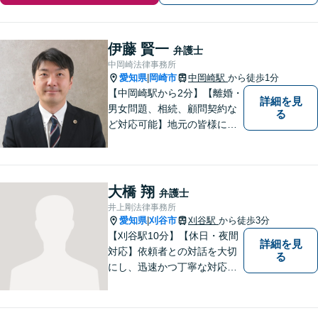
伊藤 賢一
弁護士
中岡崎法律事務所
愛知県
岡崎市
中岡崎駅
から徒歩1分
|
【中岡崎駅から2分】【離婚・
詳細を見
男女問題、相続、顧問契約な
る
ど対応可能】地元の皆様にご
安心いただけるリーガルサポ
ートに尽力します。【駐車場
あり】
大橋 翔
弁護士
井上剛法律事務所
愛知県
刈谷市
刈谷駅
から徒歩3分
|
【刈谷駅10分】【休日・夜間
詳細を見
対応】依頼者との対話を大切
る
にし、迅速かつ丁寧な対応を
行っています。交通事故／不
動産／建築紛争／借金問題／
労働問題など幅広いリーガル