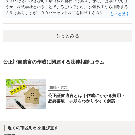
＞20人ほどの小さな町工場（株式会社ではありません） は誤りでしょ
うか。株式会社ということでよろしいですね。 少数株主なら排除する
方法はありますが、９０パーセント株主を排除する方法は現実的にあ
りません。 事業承継や株譲渡を進めるには、社員全員で本人を説得す
るか、家族を説得して承継させるかしかないでしょう。 また、出資者
がいれば、全員で会社を辞めて新たな会社を立ち上げることも考えら
もっとみる
れます。 それか、しばらく我慢して、社長が没した後に相続人から承
継させるしかないように思えます。 私見ながらご参考まで。
公正証書遺言の作成に関連する法律相談コラム
相続・遺言
公正証書遺言とは｜作成にかかる費用・
必要書類・手順をわかりやすく解説
近くの市区町村を選び直す