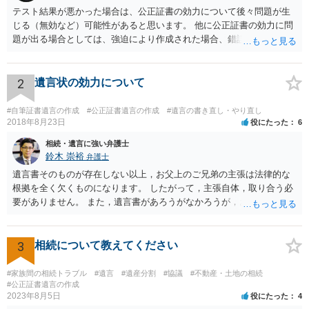
テスト結果が悪かった場合は、公正証書の効力について後々問題が生
じる（無効など）可能性があると思います。 他に公正証書の効力に問
題が出る場合としては、強迫により作成された場合、錯誤（勘違い）
の場合などがあります。 遺言の対象となる財産の多寡などにもよりま
すが、弁護士に作成を依頼する場合は、１０～数十万円程度になるケ
ースが多いと思います。 報酬体系は、弁護士ごとに異なりますので一
2
遺言状の効力について
律の基準はありません。
#自筆証書遺言の作成
#公正証書遺言の作成
#遺言の書き直し・やり直し
2018年8月23日
役にたった
6
相続・遺言に強い弁護士
鈴木 崇裕
弁護士
遺言書そのものが存在しない以上，お父上のご兄弟の主張は法律的な
根拠を全く欠くものになります。 したがって，主張自体，取り合う必
要がありません。 また，遺言書があろうがなかろうが，お父上のご兄
弟と面会しなければならない義務はもともとありません。 峰岸先生の
ご回答にもありますが， 代理人弁護士をたてて，その弁護士から相手
方に対して， ・相続に関する主張は法的根拠がなく，一切応じないこ
3
相続について教えてください
と ・今後一切の連絡をしてこないでほしいこと ・連絡を継続してくる
ようであれば警察への通報や法的措置も辞さないこと などを記載した
#家族間の相続トラブル
#遺言
#遺産分割
#協議
#不動産・土地の相続
書面を発送してもらうことがよろしいように思います。
#公正証書遺言の作成
2023年8月5日
役にたった
4