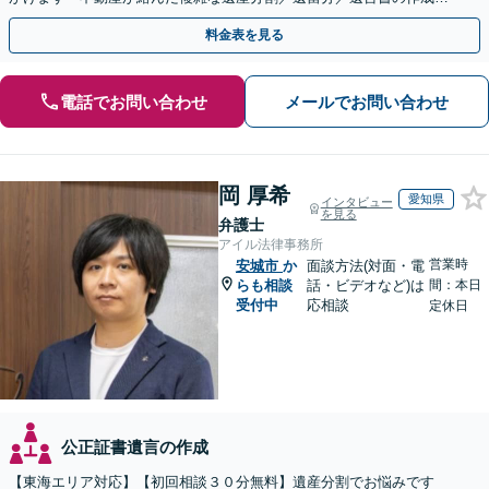
執行／事業承継など、お任せください」【休日相談あり】
料金表を見る
電話でお問い合わせ
メールでお問い合わせ
岡 厚希
愛知県
インタビュー
を見る
弁護士
アイル法律事務所
営業時
安城市
か
面談方法(対面・電
らも相談
話・ビデオなど)は
間：本日
受付中
応相談
定休日
公正証書遺言の作成
【東海エリア対応】【初回相談３０分無料】遺産分割でお悩みです