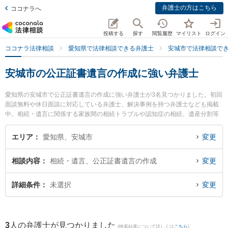
弁護士の方はこちら
ココナラへ
投稿する
探す
閲覧履歴
マイリスト
ログイン
ココナラ法律相談
愛知県で法律相談できる弁護士
安城市で法律相談で
安城市の公正証書遺言の作成に強い弁護士
愛知県の安城市で公正証書遺言の作成に強い弁護士が3名見つかりました。初回
面談無料や休日面談に対応している弁護士、解決事例を持つ弁護士なども掲載
中。相続・遺言に関係する家族間の相続トラブルや認知症の相続、遺産分割等
の細かな分野での絞り込み検索もでき便利です。特に安城カトレア法律事務所
の猪瀬 秀美弁護士や弁護士法人碧総合法律事務所の本多 朱里弁護士、財前法律
エリア
愛知県、安城市
変更
事務所の財前 かのこ弁護士のプロフィール情報や弁護士費用、強みなどが注目
されています。『安城市で土日や夜間に発生した公正証書遺言の作成のトラブ
相談内容
相続・遺言、公正証書遺言の作成
変更
ルを今すぐに弁護士に相談したい』『公正証書遺言の作成のトラブル解決の実
績豊富な近くの弁護士を検索したい』『初回相談無料で公正証書遺言の作成を
法律相談できる安城市内の弁護士に相談予約したい』などでお困りの相談者さ
詳細条件
未選択
変更
んにおすすめです。
3
人の弁護士が見つかりました
(検索結果について詳しくは
こちら
)