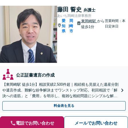
藤田 誓史
弁護士
あいち岡崎法律事務所
愛
岡
東岡崎駅
から
営業時間：本
知
崎
|
日定休日
徒歩1分
県
市
公正証書遺言の作成
【東岡崎駅 徒歩1分】相談実績2,500件超｜相続税も見据えた遺産分割
や遺言作成、難解な紛争解決までワンストップ対応。初回相談で「解
決への道筋」と「費用」を明示し、複雑な相続問題にシンプルな解決
策を提案します。
料金表を見る
電話でお問い合わせ
メールでお問い合わせ