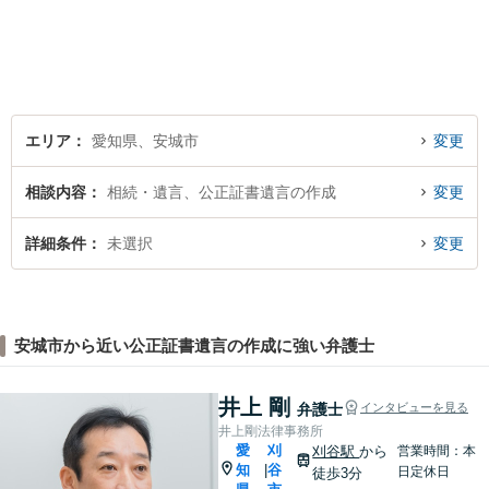
りになる街の法律家を目指し
ています。 暮らしのトラブ
ル、まずはご相談ください。
エリア
愛知県、安城市
変更
相談内容
相続・遺言、公正証書遺言の作成
変更
詳細条件
未選択
変更
安城市から近い公正証書遺言の作成に強い弁護士
井上 剛
弁護士
インタビューを見る
井上剛法律事務所
愛
刈
刈谷駅
から
営業時間：本
知
谷
|
日定休日
徒歩3分