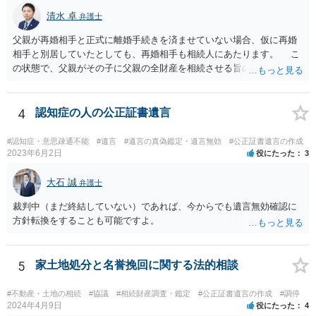
清水 卓
弁護士
父親が再婚相手と正式に離婚手続きを済ませていない場合、仮に再婚
相手と別居していたとしても、再婚相手も相続人にあたります。 こ
の状態で、父親がその子に父親の全財産を相続させる旨の公正証書遺
言を残した場合、一旦は子が父親の全財産を相続することになります
が、再婚相手の遺留分を侵害しているため、再婚相手から相続人
（子）に対して遺留分侵害額請求権が行使される可能性があります。
4
認知症の人の公正証書遺言
お悩みのようであれば、問題の当事者であるお父様本人がお住まい
の地域等の弁護士に直接相談してみるのが望ましいように思います。
#認知症・意思疎通不能
#遺言
#遺言の真偽鑑定・遺言無効
#公正証書遺言の作成
【参考】民法 （遺留分侵害額の請求） 第千四十六条 遺留分権利者及
2023年6月2日
役にたった
3
びその承継人は、受遺者（特定財産承継遺言により財産を承継し又は
相続分の指定を受けた相続人を含む。以下この章において同じ。）又
大石 誠
弁護士
は受贈者に対し、遺留分侵害額に相当する金銭の支払を請求すること
裁判中（まだ終結していない）であれば、今からでも遺言無効確認に
ができる。
方針転換をすることも可能ですよ。
5
家土地処分と名誉挽回に関する法的相談
#不動産・土地の相続
#協議
#相続財産調査・鑑定
#公正証書遺言の作成
#調停
2024年4月9日
役にたった
4