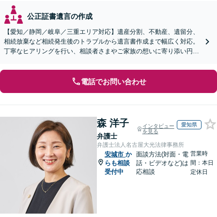
公正証書遺言の作成
【愛知／静岡／岐阜／三重エリア対応】遺産分割、不動産、遺留分、
相続放棄など相続発生後のトラブルから遺言書作成まで幅広く対応。
丁寧なヒアリングを行い、相談者さまやご家族の想いに寄り添い円滑
な解決へ導きます【オンライン面談OK】【休日相談可】
電話でお問い合わせ
森 洋子
愛知県
インタビュー
を見る
弁護士
弁護士法人名古屋大光法律事務所
営業時
安城市
か
面談方法(対面・電
らも相談
話・ビデオなど)は
間：本日
受付中
応相談
定休日