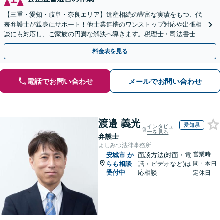
【三重・愛知・岐阜・奈良エリア】遺産相続の豊富な実績をもつ、代
表弁護士が親身にサポート！他士業連携のワンストップ対応や出張相
談にも対応し、ご家族の円満な解決へ導きます。税理士・司法書士と
も連携し、スピーディな解決をご提案【夜間面談可】
料金表を見る
電話でお問い合わせ
メールでお問い合わせ
渡邉 義光
愛知県
インタビュ
ーを見る
弁護士
よしみつ法律事務所
営業時
安城市
か
面談方法(対面・電
らも相談
話・ビデオなど)は
間：本日
受付中
応相談
定休日