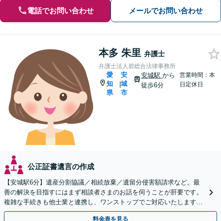
電話でお問い合わせ
メールでお問い合わせ
本多 朱里
弁護士
弁護士法人碧総合法律事務所
愛
安
安城駅
から
営業時間：本
知
城
|
日定休日
徒歩6分
県
市
公正証書遺言の作成
【安城駅6分】遺産分割協議／相続放棄／遺留分侵害額請求など。最
善の解決を目指すにはまず相談者さまのお話を伺うことが肝要です。
複雑な手続きも他士業と連携し、ワンストップでご対応いたします
【ビデオ面談OK】
料金表を見る