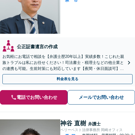
県
市
公正証書遺言の作成
お気軽にお電話で相談を【弁護士歴20年以上】実績多数！こじれた親
族トラブルは私にお任せください！司法書士・税理士などの他士業と
の連携も可能。生前対策にも対応しています【夜間・休日面談可】
【完全個室・秘密厳守】
料金表を見る
電話でお問い合わせ
メールでお問い合わせ
神谷 直樹
弁護士
ベリーベスト法律事務所 岡崎オフィス