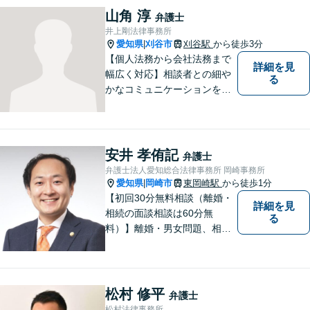
サービスを提供。【駐車場完
山角 淳
弁護士
備】
井上剛法律事務所
愛知県
刈谷市
刈谷駅
から徒歩3分
|
【個人法務から会社法務まで
詳細を見
幅広く対応】相談者との細や
る
かなコミュニケーションを大
切にし、親切・丁寧で分かり
やすい説明を心がけておりま
す。法律問題でお困りでした
ら、お早めにご相談くださ
安井 孝侑記
弁護士
い。【JR在来線「刈谷駅」4
弁護士法人愛知総合法律事務所 岡崎事務所
分】【駐車場あり】
愛知県
岡崎市
東岡崎駅
から徒歩1分
|
【初回30分無料相談（離婚・
詳細を見
相続の面談相談は60分無
る
料）】離婚・男女問題、相
続、労働、顧問契約など幅広
く対応しています。【名鉄東
岡崎駅徒歩1分 提携駐車場あ
り。】【土日対応（要予
松村 修平
弁護士
約）】
松村法律事務所