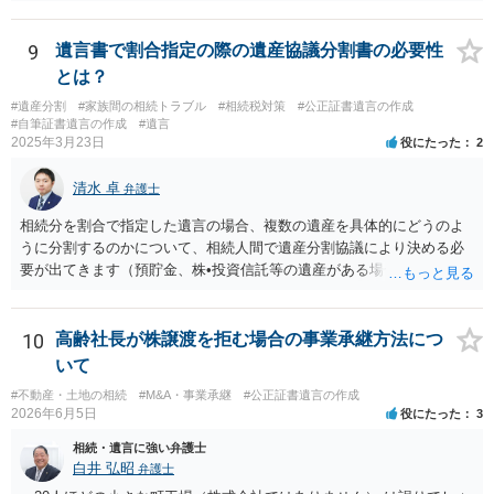
関与しているのかによって、説明を求められる範囲は変わり得るもの
と思われます。 仮に、その弁護士が母親本人から依頼を受けているの
であれば、母親本人に対する報告義務が問題となります。母親が貴方
9
遺言書で割合指定の際の遺産協議分割書の必要性
に一任する旨を明確に伝えており、委任状の内容にも、弁護士との連
とは？
絡、進捗確認、公正証書遺言の作成有無や控えの確認等が含まれてい
#遺産分割
#家族間の相続トラブル
#相続税対策
#公正証書遺言の作成
るのであれば、貴方から進捗状況等の説明を求める余地はあります。
#自筆証書遺言の作成
#遺言
他方で、その弁護士が兄の依頼を受けた弁護士である場合には、兄の
2025年3月23日
役にたった
2
代理人という立場になりますので、貴方や母親に対して当然に進捗状
況を報告する義務があるとは限りません。また、親族間で利害対立が
清水 卓
弁護士
ある可能性がある場合、守秘義務や本人意思確認の観点から、委任状
があるとしても直ちに内容を開示しないこともあり得ます。 公正証書
相続分を割合で指定した遺言の場合、複数の遺産を具体的にどうのよ
遺言が作成済みである場合でも、生前にその存在や内容を誰に開示す
うに分割するのかについて、相続人間で遺産分割協議により決める必
るかは、基本的には遺言者本人の意思による問題です。まずは、母親
要が出てきます（預貯金、株•投資信託等の遺産がある場合に、どの遺
本人から弁護士に対し、「娘に進捗状況及び公正証書遺言の作成有
産についても相続分の割合で分けるのか、預貯金はある相続人に、株•
無・内容について説明してよい」旨を明確に伝えてもらい、委任状の
投資信託は他の相続人にというような分け方をするのか等について
写しを添付して、期限を区切って書面で回答を求めることが考えられ
は、相続人間で遺産分割協議により決める必要があります）。
10
高齢社長が株譲渡を拒む場合の事業承継方法につ
ます。それでも回答がない場合には、母親本人の意思能力や真意、兄
いて
による不当な関与の有無も含めて、別の弁護士に資料（遺言書案、委
#不動産・土地の相続
#M&A・事業承継
#公正証書遺言の作成
任状、母親の発言内容、弁護士との連絡履歴、兄とのやり取り等）を
2026年6月5日
役にたった
3
示して相談した方がよいように思います。
相続・遺言に強い弁護士
白井 弘昭
弁護士