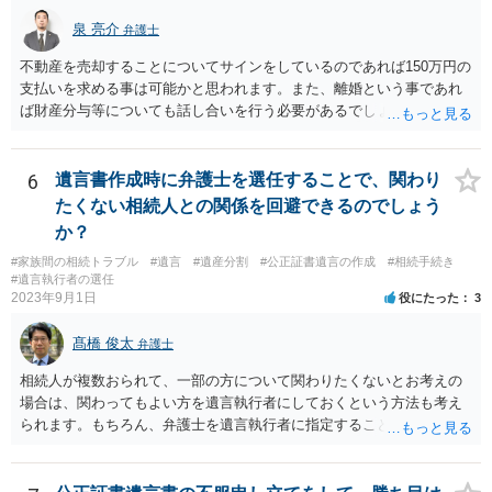
泉 亮介
弁護士
不動産を売却することについてサインをしているのであれば150万円の
支払いを求める事は可能かと思われます。また、離婚という事であれ
ば財産分与等についても話し合いを行う必要があるでしょう。 細かい
事情をお伺いする必要もあるかと思われますので、一度お近くの弁護
士事務所へご相談されると良いでしょう。
6
遺言書作成時に弁護士を選任することで、関わり
たくない相続人との関係を回避できるのでしょう
か？
#家族間の相続トラブル
#遺言
#遺産分割
#公正証書遺言の作成
#相続手続き
#遺言執行者の選任
2023年9月1日
役にたった
3
髙橋 俊太
弁護士
相続人が複数おられて、一部の方について関わりたくないとお考えの
場合は、関わってもよい方を遺言執行者にしておくという方法も考え
られます。もちろん、弁護士を遺言執行者に指定することもできます
が、（関わってもよい）相続人を遺言執行者に指定しておいて、その
方に再委任の権限を付与しておくという方法もあります。 一度、弁護
士に直接ご相談されることをお勧めいたします。