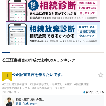
公正証書遺言の作成の法律Q&Aランキング
1
公正証書遺言を作りたいです。
#公正証書遺言の作成
#遺言の書き直し・やり直し
#遺言
#相続税対策
#家族間の相続トラブル
#遺言の真偽鑑定・遺言無効
2022年6月17日
役にたった
5
相続・遺言に強い弁護士
尾畠 弘典
弁護士