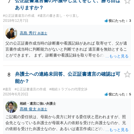
7
公正証書遺言書の不服申し立てをして、勝ち目は
ありますか？
#公正証書遺言の作成
#遺言の書き直し・やり直し
2018年12月7日
役にたった
3
高島 秀行
弁護士
父の公正証書作成当時の診断書や看護記録があれば 取寄せて、父が遺
言書作成当時に判断能力がないと判断できれば 遺言書を無効とするこ
とができます。 まず、診断書や看護記録を取り寄せるのが重要となり
ます。 ご自分で取り寄せるか、弁護士に取り寄せてもらうかしたらよ
いと思います。
8
弁護士への連絡未回答、公正証書遺言の確認は可
能か？
#遺言
#公正証書遺言の作成
#相続トラブルの代理交渉
2026年6月20日
役にたった
5
相続・遺言に強い弁護士
髙橋 俊太
弁護士
ご記載の委任状は、母親から貴方に対する委任状と思われますが、照
会先となっている弁護士が母親本人の依頼を受けた弁護士なのか、兄
の依頼を受けた弁護士なのか、あるいは遺言作成にどのような立場で