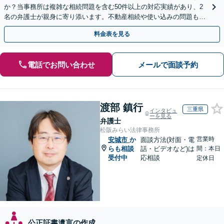
か？当事務所は複雑な相続問題を含む50件以上の対応実績があり、2
名の弁護士が親身に寄り添います。不動産相続や使い込みの問題も分
かりやすく解説。WEB相談可能。LINE予約受付中
料金表を見る
電話でお問い合わせ
メールで面談予約
渡部 鎮行
三重県
インタビュ
ーを見る
弁護士
松阪みらい法律事務所
営業時
安城市
か
面談方法(対面・電
らも相談
話・ビデオなど)は
間：本日
受付中
応相談
定休日
公正証書遺言の作成