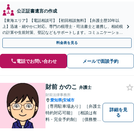
公正証書遺言の作成
【東海エリア】【電話相談可】【初回相談無料】【弁護士歴10年以
上】迅速・細やかに対応。専門の税理士・司法書士と連携し、相続税
の計算や生前対策、登記などもサポートします。コミュニケーション
を大事にし、より納得できる解決を目指します。
料金表を見る
電話でお問い合わせ
メールで面談予約
財前 かのこ
弁護士
財前法律事務所
愛知県
安城市
|
［専用駐車場あり］ ［弁護士
詳細を見
特約対応可能］ ［相談は有
る
料・完全予約制］ ［債務整理
のご相談のみ初回無料］ かか
りつけ医のような信頼でき頼