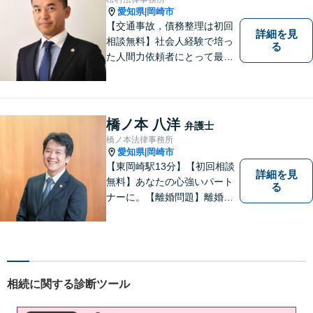
愛知県
岡崎市
|
【交通事故，債務整理は初回
詳細を見
相談無料】社会人経験で培っ
る
た人間力依頼者にとって最大
の満足を。電通に７年勤めて
いた経験を活かして顧客満足
を追求する弁護士です。
橋ノ本 八洋
弁護士
橋ノ本法律事務所
愛知県
岡崎市
|
【東岡崎駅13分】【初回相談
詳細を見
無料】あなたの心強いパート
る
ナーに。【離婚問題】離婚協
議や調停・養育費・慰謝料・
婚姻費用など対応します。請
求する・された側の相談可
【交通事故】相談実績多数！
保険会社とのやりとりや交渉
相続に関する診断ツール
はお任せください